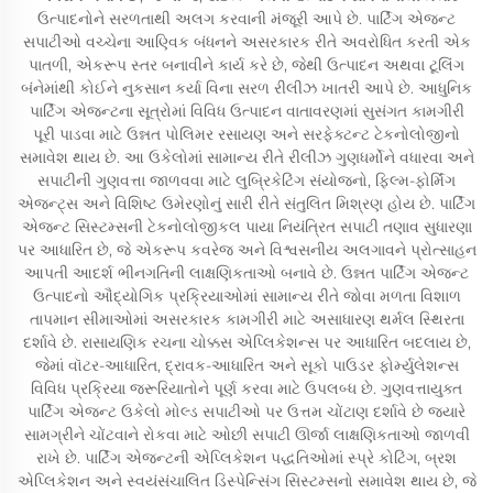
ઉત્પાદનોને સરળતાથી અલગ કરવાની મંજૂરી આપે છે. પાર્ટિંગ એજન્ટ
સપાટીઓ વચ્ચેના આણ્વિક બંધનને અસરકારક રીતે અવરોધિત કરતી એક
પાતળી, એકરૂપ સ્તર બનાવીને કાર્ય કરે છે, જેથી ઉત્પાદન અથવા ટૂલિંગ
બંનેમાંથી કોઈને નુકસાન કર્યા વિના સરળ રીલીઝ ખાતરી આપે છે. આધુનિક
પાર્ટિંગ એજન્ટના સૂત્રોમાં વિવિધ ઉત્પાદન વાતાવરણમાં સુસંગત કામગીરી
પૂરી પાડવા માટે ઉન્નત પોલિમર રસાયણ અને સરફેક્ટન્ટ ટેકનોલોજીનો
સમાવેશ થાય છે. આ ઉકેલોમાં સામાન્ય રીતે રીલીઝ ગુણધર્મોને વધારવા અને
સપાટીની ગુણવત્તા જાળવવા માટે લુબ્રિકેટિંગ સંયોજનો, ફિલ્મ-ફોર્મિંગ
એજન્ટ્સ અને વિશિષ્ટ ઉમેરણોનું સારી રીતે સંતુલિત મિશ્રણ હોય છે. પાર્ટિંગ
એજન્ટ સિસ્ટમ્સની ટેકનોલોજીકલ પાયા નિયંત્રિત સપાટી તણાવ સુધારણા
પર આધારિત છે, જે એકરૂપ કવરેજ અને વિશ્વસનીય અલગાવને પ્રોત્સાહન
આપતી આદર્શ ભીનગતિની લાક્ષણિકતાઓ બનાવે છે. ઉન્નત પાર્ટિંગ એજન્ટ
ઉત્પાદનો ઔદ્યોગિક પ્રક્રિયાઓમાં સામાન્ય રીતે જોવા મળતા વિશાળ
તાપમાન સીમાઓમાં અસરકારક કામગીરી માટે અસાધારણ થર્મલ સ્થિરતા
દર્શાવે છે. રાસાયણિક રચના ચોક્કસ એપ્લિકેશન્સ પર આધારિત બદલાય છે,
જેમાં વૉટર-આધારિત, દ્રાવક-આધારિત અને સૂકો પાઉડર ફોર્મ્યુલેશન્સ
વિવિધ પ્રક્રિયા જરૂરિયાતોને પૂર્ણ કરવા માટે ઉપલબ્ધ છે. ગુણવત્તાયુક્ત
પાર્ટિંગ એજન્ટ ઉકેલો મોલ્ડ સપાટીઓ પર ઉત્તમ ચોંટાણ દર્શાવે છે જ્યારે
સામગ્રીને ચોંટવાને રોકવા માટે ઓછી સપાટી ઊર્જા લાક્ષણિકતાઓ જાળવી
રાખે છે. પાર્ટિંગ એજન્ટની એપ્લિકેશન પદ્ધતિઓમાં સ્પ્રે કોટિંગ, બ્રશ
એપ્લિકેશન અને સ્વયંસંચાલિત ડિસ્પેન્સિંગ સિસ્ટમ્સનો સમાવેશ થાય છે, જે