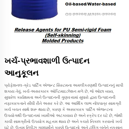
ખર્ચ-પ્રભાવશાળી ઉત્પાદન
આનુકૂલન
પ્રોફેશનલ-ગ્રેડ પાર્ટિંગ એજન્ટ સિસ્ટમના અમલીકરણથી ઉત્પાદનનું માપી
શકાય તેવું, ખર્ચ-અસરકારક ઓપ્ટિમાઇઝેશન મળે છે, જે ઓછા વ્યય,
સુધારેલ કાર્યક્ષમતા અને ઉત્પાદનની ગુણવત્તામાં સુધારો દ્વારા ઉત્પાદનની
નફાકારકતાને સીધી રીતે અસર કરે છે. આ આર્થિક લાભ નોંધપાત્ર સામગ્રી
ખર્ચ બચત સાથે શરૂ થાય છે, કારણ કે અસરકારક પાર્ટિંગ એજન્ટના
ઉપયોગથી ઉત્પાદનમાં ખામીઓ અટકાવાય છે અને સ્ક્રેપ દર ઘટે છે, જેથી
કાચી સામગ્રીનો ઉપયોગ મહત્તમ થાય છે અને કચરો નિકાલ કરવાનો ખર્ચ
ઘટે છે. ઉત્તમ રિલીઝ ગુણધર્મોને કારણે ઉત્પાદનો અને ટૂલિંગ બંનેને નુકસાન