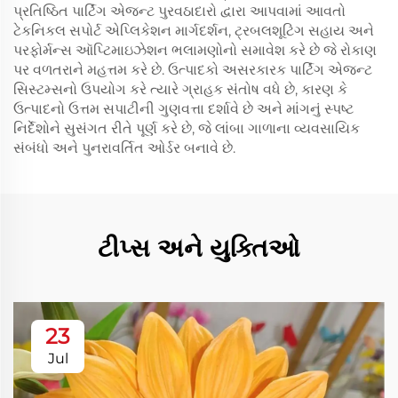
પ્રતિષ્ઠિત પાર્ટિંગ એજન્ટ પુરવઠાદારો દ્વારા આપવામાં આવતો
ટેકનિકલ સપોર્ટ એપ્લિકેશન માર્ગદર્શન, ટ્રબલશૂટિંગ સહાય અને
પરફોર્મન્સ ઑપ્ટિમાઇઝેશન ભલામણોનો સમાવેશ કરે છે જે રોકાણ
પર વળતરાને મહત્તમ કરે છે. ઉત્પાદકો અસરકારક પાર્ટિંગ એજન્ટ
સિસ્ટમ્સનો ઉપયોગ કરે ત્યારે ગ્રાહક સંતોષ વધે છે, કારણ કે
ઉત્પાદનો ઉત્તમ સપાટીની ગુણવત્તા દર્શાવે છે અને માંગનું સ્પષ્ટ
નિર્દેશોને સુસંગત રીતે પૂર્ણ કરે છે, જે લાંબા ગાળાના વ્યવસાયિક
સંબંધો અને પુનરાવર્તિત ઓર્ડર બનાવે છે.
ટીપ્સ અને યુક્તિઓ
23
Jul