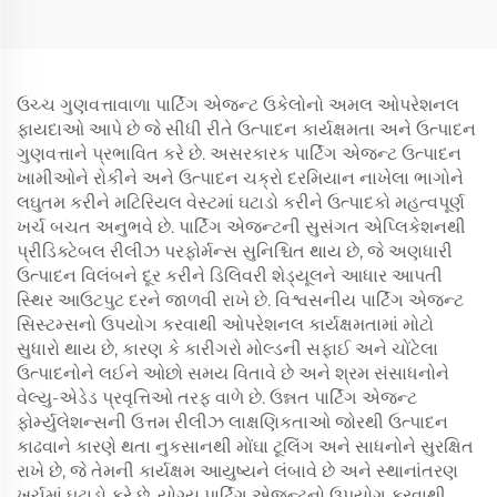
ઉચ્ચ ગુણવત્તાવાળા પાર્ટિંગ એજન્ટ ઉકેલોનો અમલ ઓપરેશનલ
ફાયદાઓ આપે છે જે સીધી રીતે ઉત્પાદન કાર્યક્ષમતા અને ઉત્પાદન
ગુણવત્તાને પ્રભાવિત કરે છે. અસરકારક પાર્ટિંગ એજન્ટ ઉત્પાદન
ખામીઓને રોકીને અને ઉત્પાદન ચક્રો દરમિયાન નાખેલા ભાગોને
લઘુતમ કરીને મટિરિયલ વેસ્ટમાં ઘટાડો કરીને ઉત્પાદકો મહત્વપૂર્ણ
ખર્ચ બચત અનુભવે છે. પાર્ટિંગ એજન્ટની સુસંગત એપ્લિકેશનથી
પ્રીડિક્ટેબલ રીલીઝ પરફોર્મન્સ સુનિશ્ચિત થાય છે, જે અણધારી
ઉત્પાદન વિલંબને દૂર કરીને ડિલિવરી શેડ્યૂલને આધાર આપતી
સ્થિર આઉટપુટ દરને જાળવી રાખે છે. વિશ્વસનીય પાર્ટિંગ એજન્ટ
સિસ્ટમ્સનો ઉપયોગ કરવાથી ઓપરેશનલ કાર્યક્ષમતામાં મોટો
સુધારો થાય છે, કારણ કે કારીગરો મોલ્ડની સફાઈ અને ચોંટેલા
ઉત્પાદનોને લઈને ઓછો સમય વિતાવે છે અને શ્રમ સંસાધનોને
વેલ્યુ-એડેડ પ્રવૃત્તિઓ તરફ વાળે છે. ઉન્નત પાર્ટિંગ એજન્ટ
ફોર્મ્યુલેશન્સની ઉત્તમ રીલીઝ લાક્ષણિકતાઓ જોરથી ઉત્પાદન
કાઢવાને કારણે થતા નુકસાનથી મોંઘા ટૂલિંગ અને સાધનોને સુરક્ષિત
રાખે છે, જે તેમની કાર્યક્ષમ આયુષ્યને લંબાવે છે અને સ્થાનાંતરણ
ખર્ચમાં ઘટાડો કરે છે. યોગ્ય પાર્ટિંગ એજન્ટનો ઉપયોગ કરવાથી