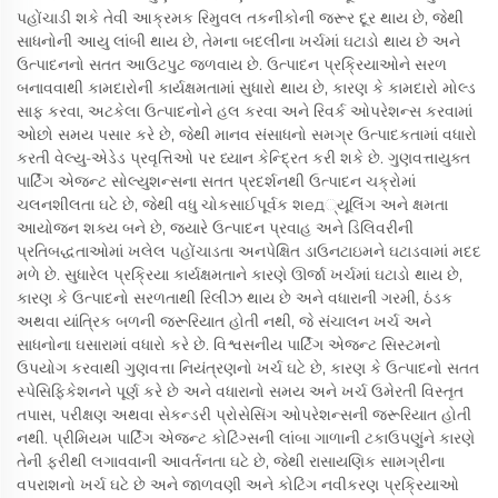
પહોંચાડી શકે તેવી આક્રમક રિમુવલ તકનીકોની જરૂર દૂર થાય છે, જેથી
સાધનોની આયુ લાંબી થાય છે, તેમના બદલીના ખર્ચમાં ઘટાડો થાય છે અને
ઉત્પાદનનો સતત આઉટપુટ જળવાય છે. ઉત્પાદન પ્રક્રિયાઓને સરળ
બનાવવાથી કામદારોની કાર્યક્ષમતામાં સુધારો થાય છે, કારણ કે કામદારો મોલ્ડ
સાફ કરવા, અટકેલા ઉત્પાદનોને હલ કરવા અને રિવર્ક ઓપરેશન્સ કરવામાં
ઓછો સમય પસાર કરે છે, જેથી માનવ સંસાધનો સમગ્ર ઉત્પાદકતામાં વધારો
કરતી વેલ્યુ-એડેડ પ્રવૃત્તિઓ પર ધ્યાન કેન્દ્રિત કરી શકે છે. ગુણવત્તાયુક્ત
પાર્ટિંગ એજન્ટ સોલ્યુશન્સના સતત પ્રદર્શનથી ઉત્પાદન ચક્રોમાં
ચલનશીલતા ઘટે છે, જેથી વધુ ચોકસાઈપૂર્વક શед્યૂલિંગ અને ક્ષમતા
આયોજન શક્ય બને છે, જ્યારે ઉત્પાદન પ્રવાહ અને ડિલિવરીની
પ્રતિબદ્ધતાઓમાં ખલેલ પહોંચાડતા અનપેક્ષિત ડાઉનટાઇમને ઘટાડવામાં મદદ
મળે છે. સુધારેલ પ્રક્રિયા કાર્યક્ષમતાને કારણે ઊર્જા ખર્ચમાં ઘટાડો થાય છે,
કારણ કે ઉત્પાદનો સરળતાથી રિલીઝ થાય છે અને વધારાની ગરમી, ઠંડક
અથવા યાંત્રિક બળની જરૂરિયાત હોતી નથી, જે સંચાલન ખર્ચ અને
સાધનોના ઘસારામાં વધારો કરે છે. વિશ્વસનીય પાર્ટિંગ એજન્ટ સિસ્ટમનો
ઉપયોગ કરવાથી ગુણવત્તા નિયંત્રણનો ખર્ચ ઘટે છે, કારણ કે ઉત્પાદનો સતત
સ્પેસિફિકેશનને પૂર્ણ કરે છે અને વધારાનો સમય અને ખર્ચ ઉમેરતી વિસ્તૃત
તપાસ, પરીક્ષણ અથવા સેકન્ડરી પ્રોસેસિંગ ઓપરેશન્સની જરૂરિયાત હોતી
નથી. પ્રીમિયમ પાર્ટિંગ એજન્ટ કોટિંગ્સની લાંબા ગાળાની ટકાઉપણુંને કારણે
તેની ફરીથી લગાવવાની આવર્તનતા ઘટે છે, જેથી રાસાયણિક સામગ્રીના
વપરાશનો ખર્ચ ઘટે છે અને જાળવણી અને કોટિંગ નવીકરણ પ્રક્રિયાઓ