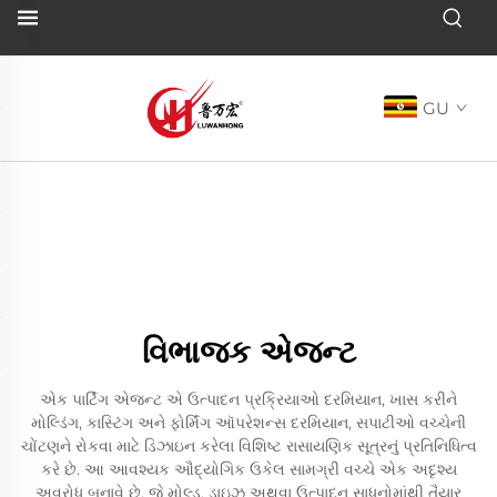
GU
વિભાજક એજન્ટ
એક પાર્ટિંગ એજન્ટ એ ઉત્પાદન પ્રક્રિયાઓ દરમિયાન, ખાસ કરીને
મોલ્ડિંગ, કાસ્ટિંગ અને ફોર્મિંગ ઑપરેશન્સ દરમિયાન, સપાટીઓ વચ્ચેની
ચોંટણને રોકવા માટે ડિઝાઇન કરેલા વિશિષ્ટ રાસાયણિક સૂત્રનું પ્રતિનિધિત્વ
કરે છે. આ આવશ્યક ઔદ્યોગિક ઉકેલ સામગ્રી વચ્ચે એક અદૃશ્ય
અવરોધ બનાવે છે, જે મોલ્ડ, ડાઇઝ અથવા ઉત્પાદન સાધનોમાંથી તૈયાર