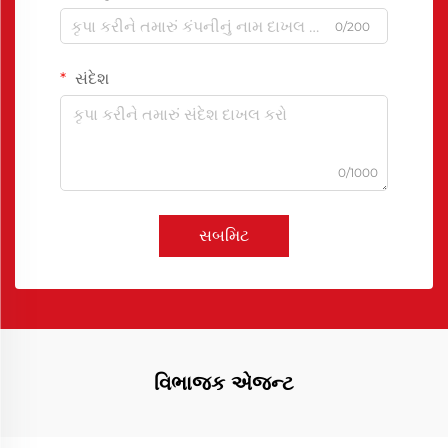
0/200
સંદેશ
0/1000
સબમિટ
વિભાજક એજન્ટ