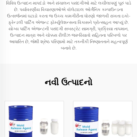
વિવિધ ઉત્પાદન માપદંડો અને સંચાલન પસંદગીઓ માટે લચીલાપણું પૂરું પાડે
છે. પર્યાવરણીય વિચારણાઓએ વૉલેટાઇલ ઓર્ગેનિક કમ્પાઉન્ડના
ઉત્સર્જનમાં ઘટાડો કરતા જ ઉચ્ચ કામગીરીના ધોરણો જાળવી રાખતા ઇકો-
ફ્રેન્ડલી પાર્ટિંગ એજન્ટ ફોર્મ્યુલેશન્સના વિકાસને પ્રોત્સાહન આપ્યું છે.
યોગ્ય પાર્ટિંગ એજન્ટની પસંદગી સબસ્ટ્રેટ સામગ્રી, પ્રક્રિયા તાપમાન,
ઉત્પાદન માત્રા અને ચોક્કસ રીલીઝ જરૂરિયાતો સહિતના પરિબળો પર
આધારિત છે, જેથી શ્રેષ્ઠ પરિણામો માટે તકનીકી નિષ્ણાતતાને મહત્વપૂર્ણ
બનાવે છે.
નવી ઉત્પાદનો