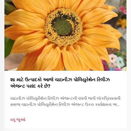
શા માટે ઉત્પાદકો આજે ચાઇનીઝ પોલિયુરેથેન રિલીઝ
એજન્ટ પસંદ કરે છે?
ચાઇનીઝ પોલિયુરીથેન રિલીઝ એજન્ટની વધતી જતી લોકપ્રિયતાની
સમજ ચાઇનીઝ પોલિયુરીથેન રિલીઝ એજન્ટ ઉચ્ચ કાર્યક્ષમતા અને
ખર્ચ-અસરકારકતાના સંયોજનને કારણે વિશ્વભરના ઉત્પાદકો દ્વારા
વધુને વધુ પસંદ કરવામાં આવી રહ્યો છે. કારણ કે ઉદ્યોગોમાં...
વધુ જુઓ