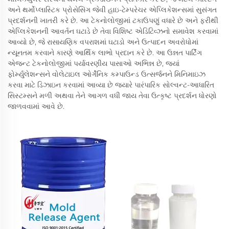
અને થર્મોપ્લાસ્ટિક પ્રોસેસિંગ જેવી હાઇ-ટેમ્પરેચર એપ્લિકેશન્સમાં સુસંગત
પ્રદર્શનની ખાતરી કરે છે. આ ટેકનોલોજીમાં ટકાઉપણું વધારે છે અને ફરીથી
એપ્લિકેશનની આવર્તન ઘટાડે છે તેવા વિશિષ્ટ એડિટિવ્ઝનો સમાવેશ કરવામાં
આવ્યો છે, જે રાસાયણિક વપરાશમાં ઘટાડો અને ઉત્પાદન અવરોધોમાં
ન્યૂનતમ કરવાને કારણે આર્થિક લાભો પ્રદાન કરે છે. આ ઉન્નત પાર્ટિંગ
એજન્ટ ટેકનોલોજીમાં પર્યાવરણીય પાસાઓ અભિન્ન છે, જ્યાં
ફોર્મ્યુલેશન્સને વોલેટાઇલ ઓર્ગેનિક કમ્પાઉન્ડ ઉત્સર્જનને મિનિમાઇઝ
કરવા માટે ડિઝાઇન કરવામાં આવ્યા છે જ્યારે પારંપારિક સોલ્વન્ટ-આધારિત
સિસ્ટમ્સને મળી અથવા તેને આગળ વધી જાય તેવા ઉત્કૃષ્ટ પ્રદર્શન ધોરણો
જાળવવામાં આવે છે.