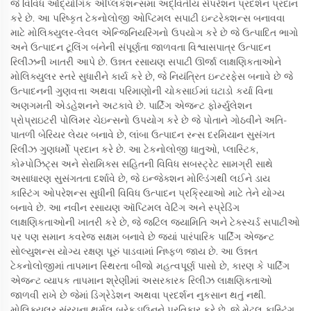
જે વિવિધ ઔદ્યોગિક એપ્લિકેશન્સમાં અદ્વિતીય સેપરેશન પ્રદર્શન પ્રદાન
કરે છે. આ પરિષ્કૃત ટેકનોલોજી ઓપ્ટિમલ સપાટી ઇન્ટરેક્શન્સ બનાવવા
માટે મોલિક્યુલર-લેવલ એન્જિનિયરિંગનો ઉપયોગ કરે છે જે ઉત્પાદિત ભાગો
અને ઉત્પાદન ટૂલિંગ બંનેની સંપૂર્ણતા જાળવતા વિશ્વાસપાત્ર ઉત્પાદન
રિલીઝની ખાતરી આપે છે. ઉન્નત રસાયણ સપાટી ઊર્જા લાક્ષણિકતાઓને
મોલિક્યુલર સ્તરે સુધારીને કાર્ય કરે છે, જે નિયંત્રિત ઇન્ટરફેસ બનાવે છે જે
ઉત્પાદનની ગુણવત્તા અથવા પરિમાણોની ચોકસાઈમાં ઘટાડો કર્યા વિના
અણગમતી એડહેશનને અટકાવે છે. પાર્ટિંગ એજન્ટ ફોર્મ્યુલેશન
પ્રોપ્રાઇટરી પોલિમર ચેઇન્સનો ઉપયોગ કરે છે જે પોતાને ગોઠવીને અતિ-
પાતળી બેરિયર લેયર બનાવે છે, લાંબા ઉત્પાદન રન્સ દરમિયાન સુસંગત
રિલીઝ ગુણધર્મો પ્રદાન કરે છે. આ ટેકનોલોજી ધાતુઓ, પ્લાસ્ટિક,
કોમ્પોઝિટ્સ અને સેરામિક્સ સહિતની વિવિધ સબસ્ટ્રેટ સામગ્રી સાથે
અસાધારણ સુસંગતતા દર્શાવે છે, જે ઇન્જેક્શન મોલ્ડિંગથી લઈને ડાય
કાસ્ટિંગ ઓપરેશન્સ સુધીની વિવિધ ઉત્પાદન પ્રક્રિયાઓ માટે તેને યોગ્ય
બનાવે છે. આ નવીન રસાયણ ઑપ્ટિમલ વેટિંગ અને સ્પ્રેડિંગ
લાક્ષણિકતાઓની ખાતરી કરે છે, જે જટિલ જ્યામિતિ અને ટેક્સ્ચર્ડ સપાટીઓ
પર પણ સમાન કવરેજ સક્ષમ બનાવે છે જ્યાં પારંપારિક પાર્ટિંગ એજન્ટ
સોલ્યુશન્સ યોગ્ય રક્ષણ પૂરું પાડવામાં નિષ્ફળ જાય છે. આ ઉન્નત
ટેકનોલોજીમાં તાપમાન સ્થિરતા બીજો મહત્વપૂર્ણ પાસો છે, કારણ કે પાર્ટિંગ
એજન્ટ વ્યાપક તાપમાન શ્રેણીમાં અસરકારક રિલીઝ લાક્ષણિકતાઓ
જાળવી રાખે છે જેમાં ડિગ્રેડેશન અથવા પ્રદર્શન નુકસાન થતું નથી.
મોલિક્યુલર સંરચના થર્મલ બ્રેકડાઉનને પ્રતિકાર કરે છે, જે મેટલ કાસ્ટિંગ