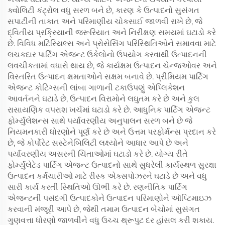
ક્વોલિટી કંટ્રોલ વધુ સરળ બને છે, કારણ કે ઉત્પાદનો સુસંગત
સપાટીની તાકાત અને પરિમાણીય ચોકસાઈ જાળવી રાખે છે, જે
દ્વિતીય પ્રક્રિયાની જરૂરિયાત અને નિરીક્ષણ સમયમાં ઘટાડો કરે
છે. વિવિધ મટિરિયલ્સ અને પ્રોસેસિંગ પરિસ્થિતિઓને સમાવવા માટે
લચકદાર પાર્ટિંગ એજન્ટ ઉકેલોનો ઉપયોગ કરવાથી ઉત્પાદનની
લવચીકતામાં વધારો થાય છે, જે કાર્યક્ષમ ઉત્પાદન ચેન્જઓવર અને
વિસ્તરિત ઉત્પાદન ક્ષમતાઓને સક્ષમ બનાવે છે. પ્રીમિયમ પાર્ટિંગ
એજન્ટ કોટિંગ્સની લાંબા ગાળાની ટકાઉપણું એપ્લિકેશન
આવર્તનને ઘટાડે છે, ઉત્પાદન વિરામોને લઘુતમ કરે છે અને કુલ
રાસાયણિક વપરાશ ખર્ચમાં ઘટાડો કરે છે. આધુનિક પાર્ટિંગ એજન્ટ
ફોર્મ્યુલેશન્સ સાથે પર્યાવરણીય અનુપાલન સરળ બને છે જે
નિયમનકારી ધોરણોને પૂર્ણ કરે છે અને ઉત્તમ પરફોર્મન્સ પ્રદાન કરે
છે, જે કોર્પોરેટ સસ્ટેનેબિલિટી લક્ષ્યોને આધાર આપે છે અને
પર્યાવરણીય અસરની ચિંતાઓમાં ઘટાડો કરે છે. યોગ્ય રીતે
ફોર્મ્યુલેટેડ પાર્ટિંગ એજન્ટ ઉત્પાદનો સાથે સુધરેલી કાર્યસ્થળ સુરક્ષા
ઉત્પાદન કર્મચારીઓ માટે રીસ્ક એક્સપોઝરને ઘટાડે છે અને વધુ
સારી કાર્ય કરતી સ્થિતિઓ ઊભી કરે છે. રણનીતિક પાર્ટિંગ
એજન્ટની પસંદગી ઉત્પાદકોને ઉત્પાદન પરિમાણોને ઑપ્ટિમાઇઝ
કરવાની મંજૂરી આપે છે, જેથી તમામ ઉત્પાદન બેચોમાં સુસંગત
ગુણવત્તા ધોરણો જાળવીને વધુ ઉચ્ચ થ્રૂપુટ દર હાંસલ કરી શકાય.