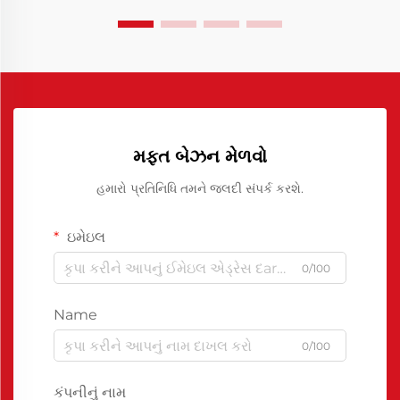
મફત બેઝન મેળવો
હમારો પ્રતિનિધિ તમને જલદી સંપર્ક કરશે.
ઇમેઇલ
0/100
Name
0/100
કંપનીનું નામ