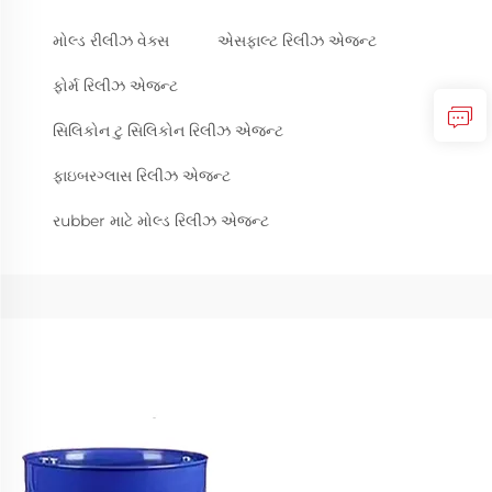
મોલ્ડ રીલીઝ વેક્સ
એસફાલ્ટ રિલીઝ એજન્ટ
ફોર્મ રિલીઝ એજન્ટ
સિલિકોન ટુ સિલિકોન રિલીઝ એજન્ટ
ફાઇબરગ્લાસ રિલીઝ એજન્ટ
રubber માટે મોલ્ડ રિલીઝ એજન્ટ