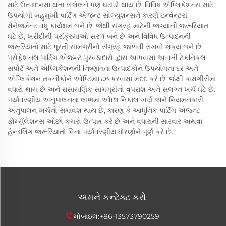
માટે ઉત્પાદનમાં થતા ખલેલને પણ ઘટાડો થાય છે. વિવિધ એપ્લિકેશન્સ માટે
ઉપયોગી બહુમુખી પાર્ટિંગ એજન્ટ સોલ્યુશન્સને કારણે ઇન્વેન્ટરી
મેનેજમેન્ટ વધુ કાર્યક્ષમ બને છે, જેથી સંગ્રહ માટેની જગ્યાની જરૂરિયાત
ઘટે છે, ખરીદીની પ્રક્રિયાઓ સરળ બને છે અને વિવિધ ઉત્પાદનની
જરૂરિયાતો માટે પૂરતી સામગ્રીનો સંગ્રહ જાળવી રાખવો શક્ય બને છે.
પ્રોફેશનલ પાર્ટિંગ એજન્ટ પુરવઠાદારો દ્વારા આપવામાં આવતી ટેકનિકલ
સપોર્ટ અને એપ્લિકેશનની નિષ્ણાતતા ઉત્પાદકોને ઉપયોગના દર અને
એપ્લિકેશન તકનીકોને ઓપ્ટિમાઇઝ કરવામાં મદદ કરે છે, જેથી કામગીરીમાં
વધારો થાય છે અને રાસાયણિક સામગ્રીનો વપરાશ અને સંલગ્ન ખર્ચ ઘટે છે.
પર્યાવરણીય અનુપાલનના લાભમાં ઓછા નિકાલ ખર્ચ અને નિયમનકારી
અનુપાલન ખર્ચનો સમાવેશ થાય છે, કારણ કે આધુનિક પાર્ટિંગ એજન્ટ
ફોર્મ્યુલેશન્સ ઓછો કચરો ઉત્પન્ન કરે છે અને વધારાની સારવાર અથવા
હેન્ડલિંગ જરૂરિયાતો વિના પર્યાવરણીય ધોરણોને પૂર્ણ કરે છે.
અમને કન્ટેક્ટ કરો
મોબાઇલ:
+86-13573790259