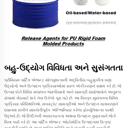
બહુ-ઉદ્યોગ વિવિધતા અને સુસંગતતા
પ્રીમિયમ પાર્ટિંગ એજન્ટ સોલ્યુશન્સની અદ્વિતીય બહુમુખીતા ઘણા
ઉદ્યોગો અને ઉત્પાદન પ્રક્રિયાઓમાં સરળ એકીકરણને સક્ષમ કરે છે, જે
ઉત્પાદકોને વિવિધ સંચાલન જરૂરિયાતો અને સામગ્રી સંયોજનોને અનુરૂપ
ઢાંચામાં ગોઠવાઈ શકે તેવા ઉકેલો પૂરા પાડે છે. આ વિસ્તૃત સુસંગતતા વિવિધ
પ્રક્રિયા પરિસ્થિતિઓ, સબસ્ટ્રેટ સામગ્રીઓ અને ઉત્પાદન વાતાવરણને
ધ્યાનમાં રાખીને સાવચેતીપૂર્વક એન્જિનિયર કરેલા ફોર્મ્યુલેશન્સ પરથી
ઉદ્ભવે છે, જે રિલીઝની અસરકારકતા અથવા ઉત્પાદન ગુણવત્તાને ભોગે
વિના કાર્ય કરે છે. આ પાર્ટિંગ એજન્ટ ઓટોમોટિવ ઉત્પાદનમાં ઉત્કૃષ્ટ