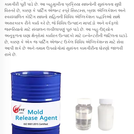
કામગીરી પૂરી પાડે છે. આ બહુમુખીતા પ્રક્રિયા સાધનોની સુસંગતતા સુધી
વિસ્તરે છે, કારણ કે પાર્ટિંગ એજન્ટ સ્પ્રે સિસ્ટમ્સ, બ્રશ એપ્લિકેશન અને
સ્વયંચાલિત કોટિંગ સાધનો સહિતની વિવિધ એપ્લિકેશન પદ્ધતિઓ સાથે
અસરકારક રીતે કાર્ય કરે છે, જે વિવિધ ઉત્પાદન માપદંડો અને વર્કફ્લો
જરૂરિયાતો માટે સંચાલન લચીલાપણું પૂરું પાડે છે. આ બહુ-ઉદ્યોગ
અનુકૂળતા ઘણા ક્ષેત્રોમાં કાર્યરત ઉત્પાદકો માટે ઇન્વેન્ટરીની જટિલતા ઘટાડે
છે, કારણ કે એક જ પાર્ટિંગ એજન્ટ ઉકેલ વિવિધ એપ્લિકેશન્સ માટે સેવા
આપી શકે છે અને તમામ ઉપયોગોમાં સુસંગત કામગીરીના ધોરણો જાળવી
રાખે છે.