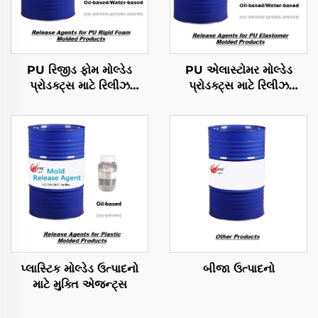
PU રિજીડ ફોમ મોલ્ડેડ
PU એલાસ્ટોમર મોલ્ડેડ
પ્રોડક્ટ્સ માટે રિલીઝ
પ્રોડક્ટ્સ માટે રિલીઝ
એજન્ટ્સ
એજન્ટ્સ
પ્લાસ્ટિક મોલ્ડેડ ઉત્પાદનો
બીજા ઉત્પાદનો
માટે મુક્તિ એજન્ટ્સ