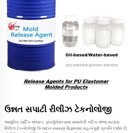
ઉન્નત સપાટી રીલીઝ ટેકનોલોજી
આધુનિક પાર્ટિંગ એજન્ટ ફોર્મ્યુલેશન્સમાં સમાવેલી કટિંગ-એજ સરફેસ
રિલીઝ ટેકનોલોજી ઉત્પાદન રસાયણ વિજ્ઞાનમાં મહત્વપૂર્ણ પ્રગતિ દર્શાવે છે,