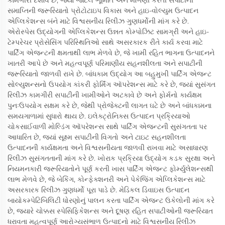
કામગીરી દર્શાવે છે, જ્યાં જટિલ ભૂમિતિ અને માંગણી કરતી સપાટીની
સમાપ્તિની જરૂરિયાતો પ્રોટોટાઇપ વિકાસ અને હાઇ-વોલ્યુમ ઉત્પાદન
એપ્લિકેશન્સ બંને માટે વિશ્વસનીય રિલીઝ ગુણધર્મોની માંગ કરે છે.
એરોસ્પેસ ઉદ્યોગની એપ્લિકેશન્સ ઉન્નત કોમ્પોઝિટ સામગ્રી અને હાઇ-
ટેમ્પરેચર પ્રોસેસિંગ પરિસ્થિતિઓ સાથે અસરકારક રીતે કાર્ય કરવા માટે
પાર્ટિંગ એજન્ટની ક્ષમતાથી લાભ મેળવે છે, જે ખામી રહિત ભાગના ઉત્પાદનને
ખાતરી આપે છે અને મહત્વપૂર્ણ પરિમાણીય સહનશીલતા અને સપાટીની
જરૂરિયાતો જાળવી રાખે છે. બાંધકામ ઉદ્યોગ આ બહુમુખી પાર્ટિંગ એજન્ટ
સોલ્યુશન્સનો ઉપયોગ કાંકરી ફોર્મિંગ ઑપરેશન્સ માટે કરે છે, જ્યાં સુસંગત
રિલીઝ કામગીરી સપાટીની ખામીઓને અટકાવે છે અને ફોર્મનો કાર્યક્ષમ
પુનઃઉપયોગ સક્ષમ કરે છે, જેથી પ્રોજેક્ટની લાગત ઘટે છે અને બાંધકામના
સમયગાળામાં સુધારો થાય છે. ઇલેક્ટ્રોનિક્સ ઉત્પાદન પ્રક્રિયાઓ
ચોકસાઈવાળી મોલ્ડિંગ ઑપરેશન્સ સાથે પાર્ટિંગ એજન્ટની સુસંગતતા પર
આધારિત છે, જ્યાં સૂક્ષ્મ સપાટીની વિગતો અને ટાઇટ સહનશીલતા
ઉત્પાદનની કાર્યક્ષમતા અને વિશ્વસનીયતા જાળવી રાખવા માટે અસાધારણ
રિલીઝ સુસંગતતાની માંગ કરે છે. ખોરાક પ્રક્રિયા ઉદ્યોગ કડક સુરક્ષા અને
નિયમનકારી જરૂરિયાતોને પૂર્ણ કરતી ખાસ પાર્ટિંગ એજન્ટ ફોર્મ્યુલેશન્સથી
લાભ મેળવે છે, જે બેકિંગ, કોન્ફેક્શનરી અને પેકેજિંગ એપ્લિકેશન્સ માટે
અસરકારક રિલીઝ ગુણધર્મો પૂરા પાડે છે. મેડિકલ ડિવાઇસ ઉત્પાદન
બાયોકમ્પેટિબિલિટી ધોરણોનું પાલન કરતા પાર્ટિંગ એજન્ટ ઉકેલોની માંગ કરે
છે, જ્યારે ચોક્કસ સ્પેસિફિકેશન્સ અને દૂષણ રહિત સપાટીઓની જરૂરિયાત
ધરાવતા મહત્વપૂર્ણ આરોગ્યસંભાળ ઉત્પાદનો માટે વિશ્વસનીય રિલીઝ