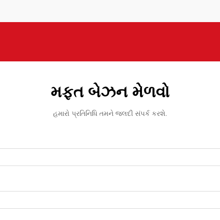
મફત બેઝન મેળવો
હમારો પ્રતિનિધિ તમને જલદી સંપર્ક કરશે.