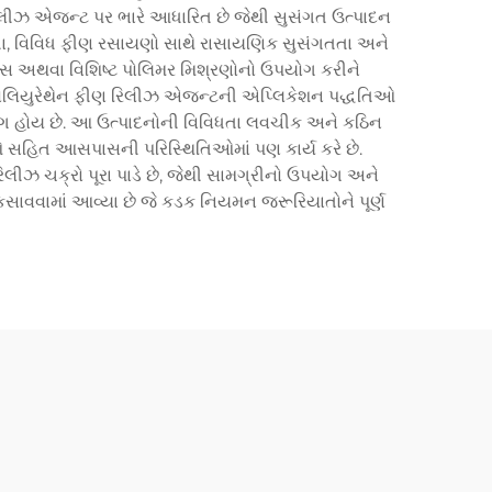
રિલીઝ એજન્ટ પર ભારે આધારિત છે જેથી સુસંગત ઉત્પાદન
િરતા, વિવિધ ફીણ રસાયણો સાથે રાસાયણિક સુસંગતતા અને
્સ અથવા વિશિષ્ટ પોલિમર મિશ્રણોનો ઉપયોગ કરીને
છે. પોલિયુરેથેન ફીણ રિલીઝ એજન્ટની એપ્લિકેશન પદ્ધતિઓ
ગ હોય છે. આ ઉત્પાદનોની વિવિધતા લવચીક અને કઠિન
તિઓ સહિત આસપાસની પરિસ્થિતિઓમાં પણ કાર્ય કરે છે.
લીઝ ચક્રો પૂરા પાડે છે, જેથી સામગ્રીનો ઉપયોગ અને
સાવવામાં આવ્યા છે જે કડક નિયમન જરૂરિયાતોને પૂર્ણ