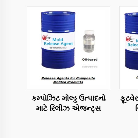
કમ્પોઝિટ મોલ્ડ્ડ ઉત્પાદનો
ફૂટવેર
માટે રિલીઝ એજન્ટ્સ