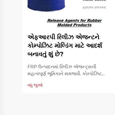
એફઆરપી રિલીઝ એજન્ટને
કોમ્પોઝિટ મોલ્ડિંગ માટે આદર્શ
બનાવતું શું છે?
FRP ઉત્પાદનમાં રિલીઝ એજન્ટ્સની
મહત્વપૂર્ણ ભૂમિકાને સમજવી. કોમ્પોઝિટ
ઉત્પાદનની દુનિયામાં, FRP રિલીઝ એજન્ટ્સ
વધુ જુઓ
મોલ્ડિંગ કામગીરીની સફળતા સુનિશ્ચિત કરવામાં
અનિવાર્ય ભૂમિકા ભજવે છે. આ વિશેષ
રાસાયણિક સૂત્રો બનાવે છે...