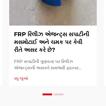
FRP રિલીઝ એજન્ટ્સ સપાટીની
મસમોટાઈ અને ચમક પર કેવી
રીતે અસર કરે છે?
FRP સપાટીની ગુણવત્તા પર રિલીઝ
એજન્ટ્સની અસરને સમજવી ફાઇબર
રીનફોર્સ્ડ પોલિમર (FRP) કોમ્પોઝિટ્સની
વધુ જુઓ
સપાટીની ગુણવત્તા દેખાવ અને કાર્યક્ષમતા
બંનેમાં મહત્વપૂર્ણ ભૂમિકા ભજવે છે. FRP
રિલીઝ એજન્ટ્સ ઉત્પાદન પ્રક્રિયામાં
મૂળભૂત ઘટકો છે.