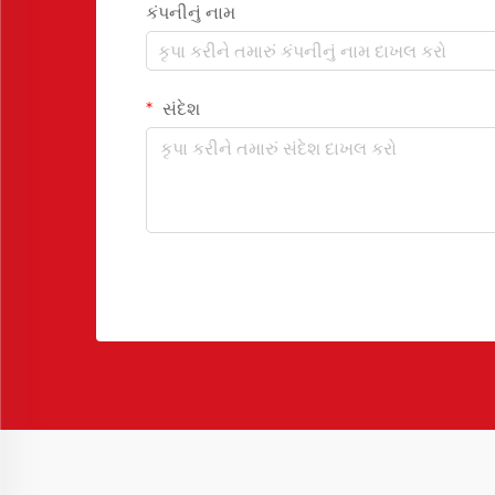
કંપનીનું નામ
સંદેશ