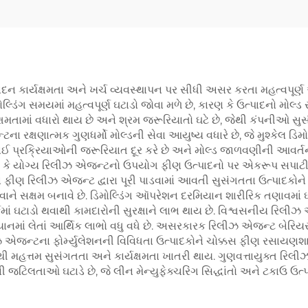
કાર્યક્ષમતા અને ખર્ચ વ્યવસ્થાપન પર સીધી અસર કરતા મહત્વપૂર્ણ 
ંગ સમયમાં મહત્વપૂર્ણ ઘટાડો જોવા મળે છે, કારણ કે ઉત્પાદનો મોલ્ડ 
ષમતામાં વધારો થાય છે અને શ્રમ જરૂરિયાતો ઘટે છે, જેથી કંપનીઓ સુ
જન્ટના રક્ષણાત્મક ગુણધર્મો મોલ્ડની સેવા આયુષ્ય વધારે છે, જે મુશ્
 પ્રક્રિયાઓની જરૂરિયાત દૂર કરે છે અને મોલ્ડ જાળવણીની આવર્તનતા
કારણ કે યોગ્ય રિલીઝ એજન્ટનો ઉપયોગ ફીણ ઉત્પાદનો પર એકરૂપ સપાટીનુ
થેન ફીણ રિલીઝ એજન્ટ દ્વારા પૂરી પાડવામાં આવતી સુસંગતતા ઉત્પાદકો
 કરવાને સક્ષમ બનાવે છે. ડિમોલ્ડિંગ ઑપરેશન દરમિયાન શારીરિક તણાવમ
્કમાં ઘટાડો થવાથી કામદારોની સુરક્ષાને લાભ થાય છે. વિશ્વસનીય રિલીઝ
યાનમાં લેતાં આર્થિક લાભો વધુ વધે છે. અસરકારક રિલીઝ એજન્ટ બેરિય
એજન્ટના ફોર્મ્યુલેશનની વિવિધતા ઉત્પાદકોને ચોક્કસ ફીણ રસાયણશાસ
 મહત્તમ સુસંગતતા અને કાર્યક્ષમતા ખાતરી થાય. ગુણવત્તાયુક્ત રિલી
પનની જટિલતાઓ ઘટાડે છે, જે લીન મેન્યુફેક્ચરિંગ સિદ્ધાંતો અને ટકાઉ 