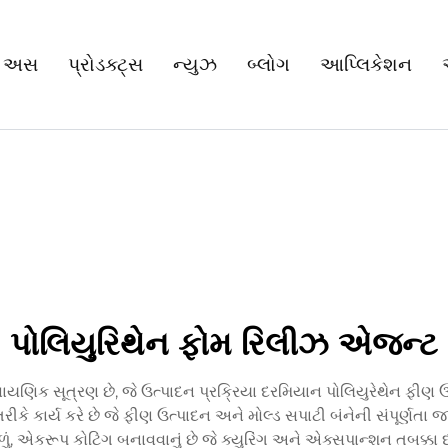
 અસ
પ્રોડક્ટ્સ
ન્યુઝ
બ્લોગ
આપ્લિકેશન
પોલિયુરિથેન ફોમ રિલીઝ એજન્ટ
િક સૂત્રણ છે, જે ઉત્પાદન પ્રક્રિયા દરમિયાન પોલિયુરેથેન ફીણ ઉત્પ
 કાર્ય કરે છે જે ફીણ ઉત્પાદન અને મોલ્ડ સપાટી બંનેની સંપૂર્ણતા જ
ું, એકરૂપ કોટિંગ બનાવવાનું છે જે ક્યુરિંગ અને એક્સપાન્શન તબક્કા 