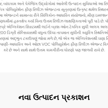
નિચર, બાંધકામ અને પેકેજિંગ ઉદ્યોગોમાં આવેલી ઉત્પાદન સુવિધાઓ આ 
િક પોલિયુરેથેન ફીણ રિલીઝ એજન્ટના સૂત્રણમાં ઉત્કૃષ્ટ થર્મલ સ્થ
છે. આ એજન્ટને સામાન્ય રીતે સિલિકોન-આધારિત સંયોજનો, મીણ ઇમલ્શન
ધર્મોમાં હસ્તક્ષેપ કર્યા વિના ઉત્તમ રિલીઝ લાક્ષણિકતાઓ પૂરી પાડે 
 સ્પ્રે એપ્લિકેશન સિસ્ટમથી લઈને બ્રશ-ઓન ટેકનિક સુધી અલગ અલ
જે 200 ડિગ્રી સેલ્સિયસથી વધુના ઊંચા તાપમાન સુધીની ક્યુરિંગ સ્થિ
્રણમાં અદ્ભુત ટકાઉપણું જોવા મળે છે, જે એક જ એપ્લિકેશનથી ઘણા રિ
ખીને પાણી-આધારિત અને ઓછા VOC પોલિયુરેથેન ફીણ રિલીઝ એજન્ટ વિક
કરે છે અને સાથે સાથે ઉત્તમ કામગીરીના ધોરણો પણ જાળવી રાખે છે.
નવા ઉત્પાદન પ્રકાશન