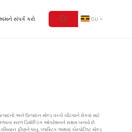
અમને સંપર્ક કરો
GU
ાદનો અને ઉત્પાદન મોલ્ડ વચ્ચે ચોંટવાને રોકવા માટે
ાળવતા સરળ ડિમોલ્ડિંગ ઓપરેશનને સક્ષમ બનાવે છે.
દરમિયાન ફીણને ધાતુ, પ્લાસ્ટિક અથવા કોમ્પોઝિટ મોલ્ડ