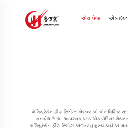
એવ પેજ
એબાઉટ
પોલિયુરેથેન ફીણ રિલીઝ એજન્ટ એ એક વિશિષ્ટ રાસાયણ
બનાવેલ છે. આ આવશ્યક ઘટક એક બેરિયર લેયર તરીકે
પોલિયુરેથેન ફીણ રિલીઝ એજન્ટનું મુખ્ય કાર્ય એ પાતળ