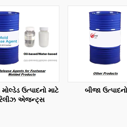
 મોલ્ડેડ ઉત્પાદનો માટે
બીજા ઉત્પાદન
રિલીઝ એજન્ટ્સ