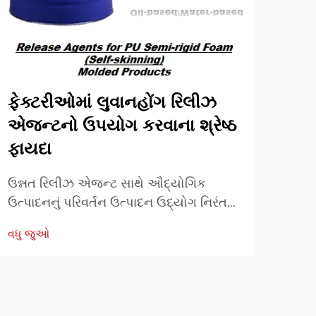
ફેક્ટરીઓમાં લુવાનહોંગ રિલીઝ
ઉત્
એજન્ટનો ઉપયોગ કરવાના શ્રેષ્ઠ
એજન
ફાયદા
આધુન
ક્રા
ઉન્નત રિલીઝ એજન્ટ સાથે ઔદ્યોગિક
ઉત્પ
ઉત્પાદનનું પરિવર્તન ઉત્પાદન ઉદ્યોગ નિરંતર
વધુ 
સુધા
ઉત્પાદન કાર્યક્ષમતા અને ઉત્પાદન ગુણવત્તા
વધુ જુઓ
વિકસ
વધારવા માટે નવીન ઉકેલો શોધે છે. આ ઉકેલો
તેલ-
પૈકી, લુવાનહોંગ રિલીઝ એજન્ટ એક ગેમ...