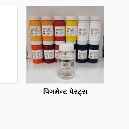
ો
પિગમેન્ટ પેસ્ટ્સ