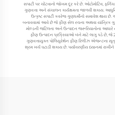
સપાટી પર ચોંટવાનો જોખમ દૂર કરે છે. ઓટોમોટિવ, ફર્
ગુણવત્તા અને સંચાલન કાર્યક્ષમતા જાળવી શકાય. આધુન
ઉત્કૃષ્ટ સપાટી કવરેજ ગુણધર્મોનો સમાવેશ થાય 
બનાવવામાં આવે છે જે ફીણ સેલ રચના અથવા યાંત્રિક ગુણ
મોલ્ડની જટિલતા અને ઉત્પાદન જરૂરિયાતોના આધારે
ફીણ ઉત્પાદન પ્રક્રિયાઓ બંને માટે લાગુ પડે છે, 
ગુણવત્તાયુક્ત પોલિયુરેથેન ફીણ રિલીઝ એજન્ટના સૂત
શ્રમ ખર્ચ ઘટાડી શકાય છે. પર્યાવરણીય ધ્યાનમાં રા