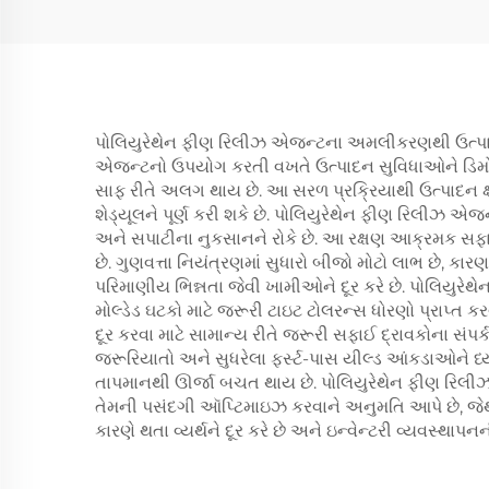
પોલિયુરેથેન ફીણ રિલીઝ એજન્ટના અમલીકરણથી ઉત્પાદન 
એજન્ટનો ઉપયોગ કરતી વખતે ઉત્પાદન સુવિધાઓને ડિમોલ્ડિ
સાફ રીતે અલગ થાય છે. આ સરળ પ્રક્રિયાથી ઉત્પાદન ક્
શેડ્યૂલને પૂર્ણ કરી શકે છે. પોલિયુરેથેન ફીણ રિલીઝ એ
અને સપાટીના નુકસાનને રોકે છે. આ રક્ષણ આક્રમક સફાઈ
છે. ગુણવત્તા નિયંત્રણમાં સુધારો બીજો મોટો લાભ છે, 
પરિમાણીય ભિન્નતા જેવી ખામીઓને દૂર કરે છે. પોલિયુરે
મોલ્ડેડ ઘટકો માટે જરૂરી ટાઇટ ટોલરન્સ ધોરણો પ્રાપ્ત
દૂર કરવા માટે સામાન્ય રીતે જરૂરી સફાઈ દ્રાવકોના સંપર
જરૂરિયાતો અને સુધરેલા ફર્સ્ટ-પાસ યીલ્ડ આંકડાઓને ધ્
તાપમાનથી ઊર્જા બચત થાય છે. પોલિયુરેથેન ફીણ રિલીઝ 
તેમની પસંદગી ઑપ્ટિમાઇઝ કરવાને અનુમતિ આપે છે, જેથી
કારણે થતા વ્યર્થને દૂર કરે છે અને ઇન્વેન્ટરી વ્યવસ્થા