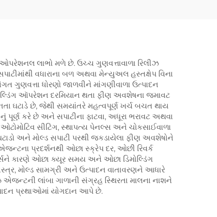
ઓપરેશનલ લાભો મળે છે. ઉચ્ચ ગુણવત્તાવાળા રિલીઝ
સપાટીમાંથી વધારાના બળ અથવા મેન્યુઅલ હસ્તક્ષેપ વિના
સંગત ગુણવત્તા ધોરણો જાળવીને માંગણીવાળા ઉત્પાદન
કેલ ડિમોલ્ડિંગ ઑપરેશન દરમિયાન થતા ફીણ અવશેષના જમાવટ
 ઘટાડે છે, જેથી સમયાંતરે મહત્વપૂર્ણ ખર્ચ બચત થાય
ં પૂર્ણ કરે છે અને સપાટીના ફાટવા, અધૂરા ભરાવટ અથવા
ને ઓટોમોટિવ સીટિંગ, સ્થાપત્ય પેનલ્સ અને ચોકસાઈવાળા
ાં ઘટાડો અને મોલ્ડ સપાટી પરથી જકડાયેલા ફીણ અવશેષોને
 એજન્ટના પ્રદર્શનથી ઓછા સ્ક્રેપ દર, ઓછી રિવર્ક
ર્સને કારણે ઓછા ક્યૂર સમય અને ઓછા ડિમોલ્ડિંગ
્ત્ર, મોલ્ડ સામગ્રી અને ઉત્પાદન વાતાવરણને આધારે
ઝ એજન્ટની લાંબા ગાળાની સંગ્રહ સ્થિરતા માલના નાશને
ઉત્પાદન પ્રથાઓમાં યોગદાન આપે છે.