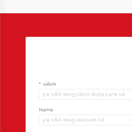
ઇમેઇલ
Name