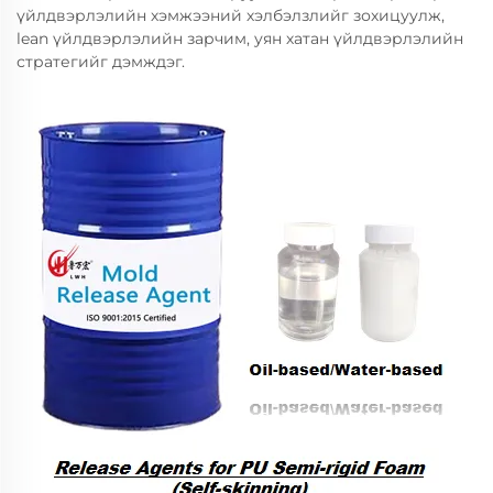
үйлдвэрлэлийн хэмжээний хэлбэлзлийг зохицуулж,
lean үйлдвэрлэлийн зарчим, уян хатан үйлдвэрлэлийн
стратегийг дэмждэг.