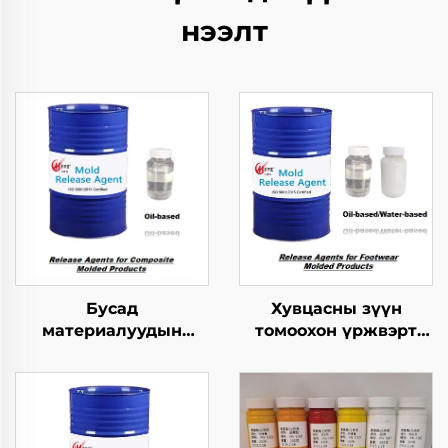
нээлт
Бусад
Хувцасны зүүн
материалуудын
томоохон үржвэрт
хангамжтой
ашиглагдах
бутархайг гаргах
шинжилгээний арга
агент