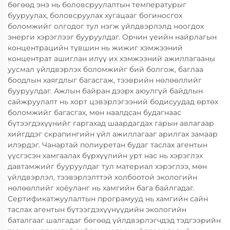
бөгөөд энэ нь боловсруулалтын температурыг
бууруулах, боловсруулах хугацааг богиносгох
боломжийг олгодог тул нэгж үйлдвэрлэлд ноогдох
энерги хэрэглээг бууруулдаг. Орчин үеийн найрлагын
концентрацийн түвшин нь жижиг хэмжээний
концентрат ашиглан илүү их хэмжээний ажиллагааны
уусмал үйлдвэрлэх боломжийг бий болгож, баглаа
боодлын хаягдлыг багасгаж, тээврийн нөлөөллийг
бууруулдаг. Ажлын байран дээрх аюулгүй байдлын
сайжруулалт нь хорт цэвэрлэгээний бодисуудад өртөх
боломжийг багасгах, мөн наалдсан будагнаас
бүтээгдэхүүнийг гаргахад шаардагдах гарын авлагаар
хийгддэг скрапингийн үйл ажиллагааг арилгах замаар
илэрдэг. Чанартай полиуретан будаг таслах агентын
үүсгэсэн хамгаалах бүрхүүлийн урт нас нь хэрэглэх
давтамжийг бууруулдаг тул материал хэрэглээ, мөн
үйлдвэрлэл, тээвэрлэлттэй холбоотой экологийн
нөлөөллийг хоёуланг нь хамгийн бага байлгадаг.
Сертификатжуулалтын програмууд нь хамгийн сайн
таслах агентын бүтээгдэхүүнүүдийн экологийн
баталгааг шалгадаг бөгөөд үйлдвэрлэгчдэд тэдгээрийн