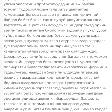
улсын экологийн протоколуудад нийцэж байгаа
эсэхийг тодорхойлохын тулд хатуу шалгалтад
хамрагддаг бөгөөд тэдгээр нь таслалтын үр дүнтэй
байдал ба бат бөх чанарыг муруйцахгүйгээр хангана.
Хэрэглээний эцэст хаях асуудлыг шийдвэрлэхэд орчин
үеийн таслах агентын биологийн задрал нь чухал үүрэг
гүйцэтгэдэг бөгөөд эдгээр бүтээгдэхүүнүүд нь хөрс
эсвэл усанд цугларахгүйгээр натурал замаар задардаг
тул тойрлог эдийн засгийн зарчим, улмаар тэгш
хандлагатай үйлдвэрлэлийн практикийг дэмждэг.
Цэвэрлэх уусгагчийн шаардлагыг багасгах нь томоохон
экологийн давуу тал болж өгдөг учир нь үр дүнтэй
полиуретан будаг таслах агентын хэрэглээ нь формийн
гадаргуугаас наалдсан будгийн үлдэгдлийг авахад
ихэвчлэн шаардагддаг хорт химийн цэвэрлэгээний
бодисын шаардлагыг арилгадаг. Цэвэрлэгээний
химийн бодисын хэрэглээг бууруулах нь хорт хаягдлын
үүсэлтийг багасгаж, үйлдвэрийн газруудын хаягдлын
урсгалыг удирдах ажлыг хялбаршуулдаг. Дэвшилтэт
таслах агентын термийн шинж чанараас үүдэн
энергийн үр ашигтай байдлын хувьд хувь нэмэр гардаг