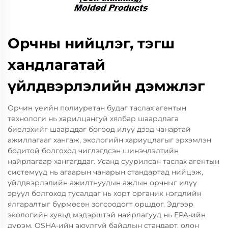
Орчны нийцлэг, тэгш
хандлагатай
үйлдвэрлэлийн дэмжлэг
Орчин үеийн полиуретан будаг таслах агентын
технологи нь харилцангуй хялбар шаардлага
биелэхийг шаарддаг бөгөөд илүү дээд чанартай
ажиллагааг хангаж, экологийн хариуцлагыг эрхэмлэн
бодитой болгоход чиглэгдсэн шинэчлэлтийн
найрлагаар хангагддаг. Усанд суурилсан таслах агентын
системүүд нь агаарын чанарын стандартад нийцэж,
үйлдвэрлэлийн ажилтнуудын ажлын орчныг илүү
эрүүл болгоход тусалдаг нь хорт органик нэгдлийн
ялгаралтыг бүрмөсөн зогсоодогт оршдог. Эдгээр
экологийн хувьд мэдэрштэй найрлагууд нь EPA-ийн
дүрэм, OSHA-ийн аюулгүй байдлын стандарт, олон