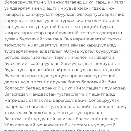
боловсруулалтын үйл ажиллагаанд цикл, гарц, нийтлэг
үйлдвэрлэлийн үр ашгийн хувьд хэмжигдэх шинж
чанараар сайжруулалт оруулдаг. Эдгээр тусгаарлагчид
зориулсан автомжуулсан түрхэх систем нь материал
зарцуулалтыг үр дүнтэй болгох, матрицийг бүрэн
хамрах зорилгоор нарийвчлалтай, тогтмол давхаргын
зузаан бүрхэвчийг хангана. Энэ нарийвчлалтай түрхэх
технологи нь агшаалтгүй арга замаас харьцуулахад
тусгаарлагчийн алдагдлыг 40 хувь хүртэл бууруулдаг
бөгөөд зэрэгцээ нэгэн төрлийн болон найдвартай
бүрхэвчийг сайжруулдаг. Хөгжүүлэгдсэн полиуретан
будаг тусгаарлагчийн найрлага нь удаан хатах цагийг
бүрмөсөн арилгадаг тул тусгаарлагчийг түрхсэний
дараа шууд л эсгийг оруулж болох боломжийг бий
болгодог бөгөөд ерөнхий циклийн хугацааг илүү ихээр
багасгадаг. Найдвартай тусгаарлагчийг ашиглахад
матрицаас салгах явц дарагдал, дахин боловсруулах
шаардлага багасдаг тул үйлдвэрлэлийн төлөвлөлт илүү
таамаглаж болох болно, мөн цаг хуваарилалт,
багтаамжийг үр дүнтэй ашиглах боломжийг олгодог.
Үйлчилгээний менежментийн систем нь үр дүнтэй