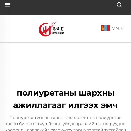
MN
полиуретаны шархны
ажиллагааг илгээх эмч
Полиуретан хөвөн гарган авах агент нь полиуретан
хөвөн бүтээгдэхүүн болон үйлдвэрлэлийн загваруудын
хооронд наалдахийг сааруулах зориулалттай тусгайлан