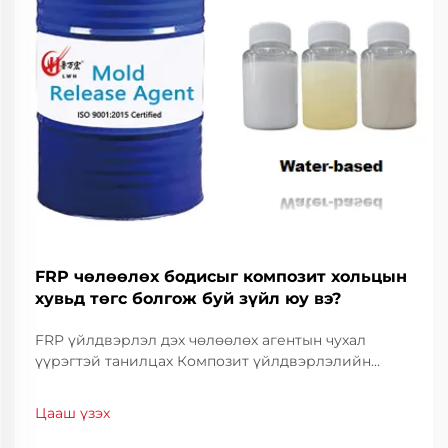
FRP чөлөөлөх бодисыг композит хольцын
хувьд төгс болгож буй зүйл юу вэ?
FRP үйлдвэрлэл дэх чөлөөлөх агентын чухал
үүрэгтэй танилцах Композит үйлдвэрлэлийн
салбарт FRP чөлөөлөх агентууд нь амжилттай
ордны үйл ажиллагааг хангахад тулгуур болж
Цааш үзэх
байгаа. Эдгээр онцгой химийн найрлагууд нь ...
хооронд зааг үүсгэдэг.