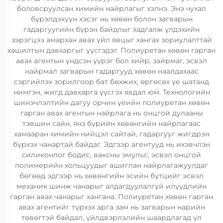
боловсруулсан химийн найрлагыг хэлнэ. Энэ чухал
бүрэлдэхүүн хэсэг нь хөвөн болон загварын
гадаргуугийн бүрэн байдлыг хадгалж үлдэхийн
зэрэгцээ амархан авах үйл явцыг хангах зориулалттай
хашилтын давхаргыг үүсгэдэг. Полиуретан хөвөн гарган
авах агентын үндсэн үүрэг бол хийр, зайрмаг, эсвэл
найрмал загварын гадаргууд хөвөн наалдахаас
сэргийлэх зорилгоор бат бөхжих, өргөсөх үе шатанд
нимгэн, жигд давхарга үүсгэх явдал юм. Технологийн
шинэчлэлтийн дагуу орчин үеийн полиуретан хөвөн
гарган авах агентын найрлага нь онцгой дулааны
тэвшин сайн, янз бүрийн хөвөнгийн найрлагаас
хамааран химийн нийцэл сайтай, гадаргууг жигдрэн
бүрхэх чанартай байдаг. Эдгээр агентууд нь ихэвчлэн
силиконлог бодис, ваксны эмульс, эсвэл онцгой
полимерийн хольцуудыг ашиглан найрлагажуулдаг
бөгөөд эдгээр нь хөвөнгийн эсийн бүтцийг эсвэл
механик шинж чанарыг алдагдуулалгүй илүүдлийн
гарган авах чанарыг хангана. Полиуретан хөвөн гарган
авах агентийг түрхэх арга зам нь загварын нарийн
төвөгтэй байдал, үйлдвэрлэлийн шаардлагад үл