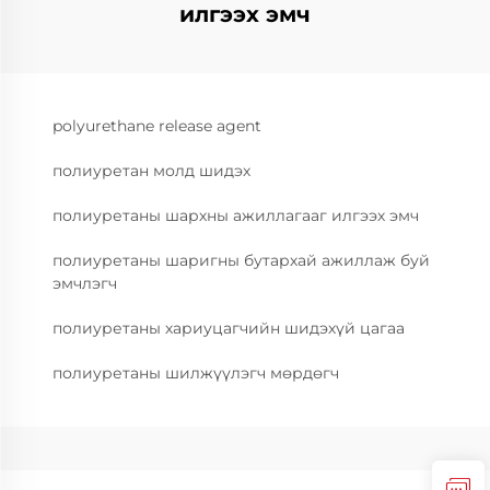
илгээх эмч
polyurethane release agent
полиуретан молд шидэх
полиуретаны шархны ажиллагааг илгээх эмч
полиуретаны шаригны бутархай ажиллаж буй
эмчлэгч
полиуретаны хариуцагчийн шидэхүй цагаа
полиуретаны шилжүүлэгч мөрдөгч