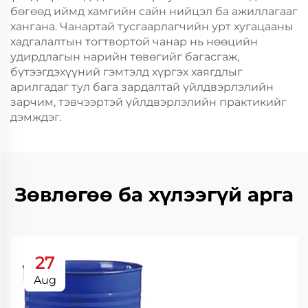
бөгөөд иймд хамгийн сайн нийцэл ба ажиллагааг
хангана. Чанартай тусгаарлагчийн урт хугацааны
хадгалалтын тогтвортой чанар нь нөөцийн
удирдлагын нарийн төвөгийг багасгаж,
бүтээгдэхүүний гэмтэлд хүргэх хаягдлыг
арилгадаг тул бага зардалтай үйлдвэрлэлийн
зарчим, тэвчээртэй үйлдвэрлэлийн практикийг
дэмждэг.
Зөвлөгөө ба хүлээгүй арга
27
Aug