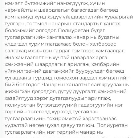
нэмэлт бүтээмжийг нэмэгдүүлж, хүчин
чармайлтын шаардлагыг багасгадаг бөгөөд
компаниуд хүнд хэцүү үйлдвэрлэлийн хуваарьтай
тулгарч, тогтмол чанарын стандартыг хангах
боломжийг олгодог. Полиуретан будаг
тусгаарлагчийн хамгаалах чанар нь будагны
үлдэгдэл хуримтлагдахаас болон хэлбэрээс
салгахад ихэвчлэн гардаг гэмтлээс хамгаалдаг.
Энэ хамгаалалт нь хүчтэй цэвэрлэх арга
хэмжээний шаардлагыг арилгаж, хэлбэрийн
үйлчилгээний давтамжийг бууруулдаг бөгөөд
хугацааны туршид томоохон зардал хэмнэлтийг
бий болгодог. Чанарын хяналтыг сайжруулах нь
жижигхэн доголдол, дутуу дүүргэлт, хэмжээний
хазайлтууд зэрэг дутагдалуудыг арилгаж,
полиуретан бүтээгдэхүүний гадаргуугийн нэг
төрлийн төгсгөлд хүрэхэд тусгайлан
тусгаарлагчийн тохиромжтой хэрэглээнээс
үүдэлтэй нөгөө чухал давуу тал юм. Полиуретан
тусгаарлагчийн нэг төрлийн чанар нь