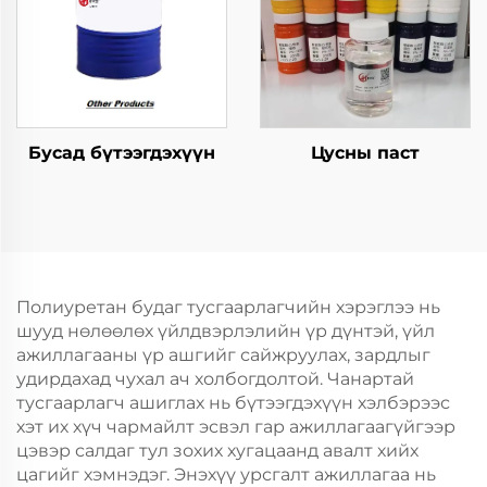
Бусад бүтээгдэхүүн
Цусны паст
Полиуретан будаг тусгаарлагчийн хэрэглээ нь
шууд нөлөөлөх үйлдвэрлэлийн үр дүнтэй, үйл
ажиллагааны үр ашгийг сайжруулах, зардлыг
удирдахад чухал ач холбогдолтой. Чанартай
тусгаарлагч ашиглах нь бүтээгдэхүүн хэлбэрээс
хэт их хүч чармайлт эсвэл гар ажиллагаагүйгээр
цэвэр салдаг тул зохих хугацаанд авалт хийх
цагийг хэмнэдэг. Энэхүү урсгалт ажиллагаа нь