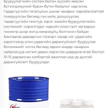
бууруулагчийн систем болон эцсийн хөвсөн
бүтээгдэхүүний бүрэн бүтэн байдлыг хадгална.
Гадаргуугийн таталцлын шинж чанарыг нарийвчлалтай
тохируулсан бөгөөд гүн хийх, доошлуулах,
гадаргуугийн текстур зэрэг хэвийн бууруулагчийн
системийг сорилгодог нарийн олон талт загварын
геометр дээр жигд хамрахуйц болгосон байдаг.
Хамгаалах давхаргын тэсвэрт чанар нэг удаагийн
хэрэглээнд олон удаагийн дарангуйлалт бууруулах
боломжийг олгох бөгөөд зарим өндөр чанарын
найрлагууд нэгэнт дахин хэрэглэх шаардлагатай болтол
10-15 дараалсан хэлбэртэй ажиллах үед үр дүнтэй
дарангуйлалт бууруулдаг.