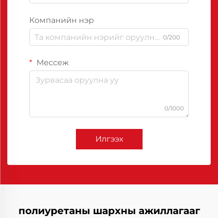
Компанийн нэр
0/200
Мессеж
0/1000
Илгээх
полиуретаны шархны ажиллагааг