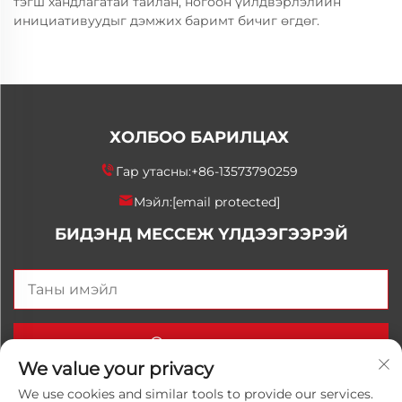
тэгш хандлагатай тайлан, ногоон үйлдвэрлэлийн
инициативуудыг дэмжих баримт бичиг өгдөг.
ХОЛБОО БАРИЛЦАХ
Гар утасны:
+86-13573790259
Мэйл:
[email protected]
БИДЭНД МЕССЕЖ ҮЛДЭЭГЭЭРЭЙ
Одоо илгээх
We value your privacy
We use cookies and similar tools to provide our services.