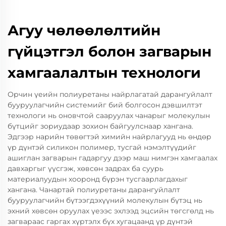
Агуу чөлөөлөлтийн
гүйцэтгэл болон загварын
хамгаалалтын технологи
Орчин үеийн полиуретаны найрлагатай дарангуйлалт
бууруулагчийн системийг бий болгосон дэвшилтэт
технологи нь оновчтой сааруулах чанарыг молекулын
бүтцийг зориудаар зохион байгуулснаар хангана.
Эдгээр нарийн төвөгтэй химийн найрлагууд нь өндөр
үр дүнтэй силикон полимер, тусгай нэмэлтүүдийг
ашиглан загварын гадаргуу дээр маш нимгэн хамгаалах
давхаргыг үүсгэж, хөвсөн задрах ба суурь
материалуудын хооронд бүрэн тусгаарлагдахыг
хангана. Чанартай полиуретаны дарангуйлалт
бууруулагчийн бүтээгдэхүүний молекулын бүтэц нь
эхний хөвсөн оруулах үеээс эхлээд эцсийн төгсгөлд нь
загвараас гаргах хүртэлх бүх хугацаанд үр дүнтэй