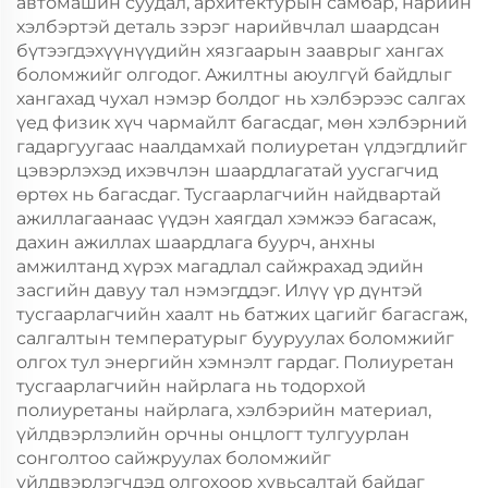
автомашин суудал, архитектурын самбар, нарийн
хэлбэртэй деталь зэрэг нарийвчлал шаардсан
бүтээгдэхүүнүүдийн хязгаарын зааврыг хангах
боломжийг олгодог. Ажилтны аюулгүй байдлыг
хангахад чухал нэмэр болдог нь хэлбэрээс салгах
үед физик хүч чармайлт багасдаг, мөн хэлбэрний
гадаргуугаас наалдамхай полиуретан үлдэгдлийг
цэвэрлэхэд ихэвчлэн шаардлагатай уусгагчид
өртөх нь багасдаг. Тусгаарлагчийн найдвартай
ажиллагаанаас үүдэн хаягдал хэмжээ багасаж,
дахин ажиллах шаардлага буурч, анхны
амжилтанд хүрэх магадлал сайжрахад эдийн
засгийн давуу тал нэмэгддэг. Илүү үр дүнтэй
тусгаарлагчийн хаалт нь батжих цагийг багасгаж,
салгалтын температурыг бууруулах боломжийг
олгох тул энергийн хэмнэлт гардаг. Полиуретан
тусгаарлагчийн найрлага нь тодорхой
полиуретаны найрлага, хэлбэрийн материал,
үйлдвэрлэлийн орчны онцлогт тулгуурлан
сонголтоо сайжруулах боломжийг
үйлдвэрлэгчдэд олгохоор хувьсалтай байдаг