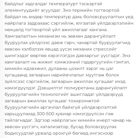
байдлыг хадгалдаг температурт тэсвэртэй
элементүүдийг агуулдаг. Энэ термийн тогтвортой
байдал нь өндөр температур дахь боловсруулалтын үед
найрлага задрахаас сэргийлж, ялгаатай үйлдвэрлэлийн
нөхцөлд тогтвортой үйл ажиллагааг хангана.
Хамгаалалтын механизм нь зөвхөн дарангуйлалт
бууруулах үйлдлээс давж гарч, чанартай бууруулагчид
хөвсөн хэлбэлзэх явцад үүсэх механик стрессийг
шингээдэг өөртөө хэрэглэгдэх давхаргыг үүсгэдэг. Энэ
хамгаалалт нь жижиг хэмжээний гадаргуугийн гэмтэл,
химийн идэвхжил, дулааны цохилт зэрэг нь цаг
хугацаанд загварын нарийвчлалыг муутгаж болох
зүйлсээс сэргийлж, загварын ажиллах хугацааг ихэд
нэмэгдүүлдэг. Дэвшилтэт полиуретаны дарангуйлалт
бууруулагчийн технологийг ашигладаг үйлдвэрүүд
загварын ажиллах хугацааг тохиромжтой
бууруулагчийн аргачлал байхгүй үйлдвэрлэлтэй
харьцуулахад 300-500 хувиар нэмэгдүүлсэн гэж
тайлагнадаг. Эдгээр найрлагын химийн инерт чанар нь
хөвсөн үүсгэгч, катализатор, бусад боловсруулах
бодисуудтай урвалд орохгүй бөгөөд ингэснээр