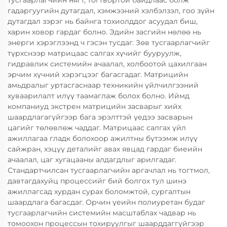
тусгаарлагчийн нягт, тогтвортой байдлаас болж
гадаргуугийн дутагдал, хэмжээний хэлбэлзэл, гоо зүйн
дутагдал зэрэг нь байнга тохиолддог асуудал биш,
харин ховор гардаг болно. Эдийн засгийн нөлөө нь
энерги хэрэглээнд ч гэсэн тусдаг. Зөв тусгаарлагчийг
түрхснээр матрицаас салгах хүчийг бууруулж,
гидравлик системийн ачаалал, холбоотой цахилгаан
эрчим хүчний хэрэгцээг багасгадаг. Матрицийн
амьдралыг уртасгаснаар техникийн үйлчилгээний
хуваарилалт илүү таамаглаж болох болно. Иймд
компаниуд экстрен матрицийн засварыг хийх
шаардлагагүйгээр бага эрэлттэй үедээ засварын
цагийг төлөвлөж чаддаг. Матрицаас салгах үйл
ажиллагаа гладк болохоор ажилтны бүтээмж илүү
сайжран, хэцүү деталийг авах явцад гардаг биеийн
ачаалал, цаг хугацааны алдагдлыг арилгадаг.
Стандартчилсан тусгаарлагчийн аргачлал нь тогтмол,
давтагдахуйц процессийг бий болгох тул шинэ
ажиллагсад хурдан сурах боломжтой, сургалтын
шаардлага багасдаг. Орчин үеийн полиуретан будаг
тусгаарлагчийн системийн масштаблах чадвар нь
томоохон процессын тохируулгыг шаарддаггүйгээр