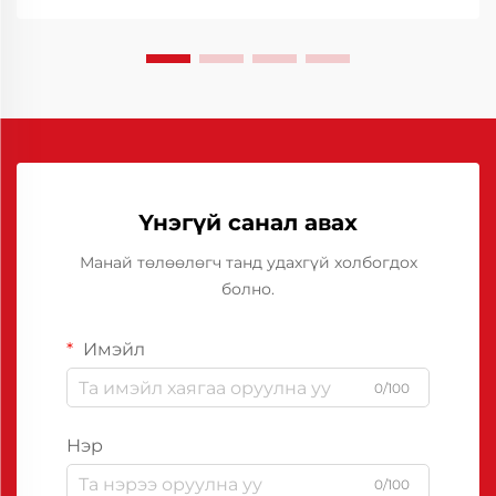
Үнэгүй санал авах
Манай төлөөлөгч танд удахгүй холбогдох
болно.
Имэйл
0/100
Нэр
0/100