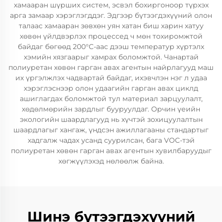
хамааран шүрших систем, эсвэл бохиргоноор түрхэх
арга замаар хэрэглэгддэг. Эдгээр бүтээгдэхүүний олон
талаас хамааран зөвхөн уян хатан биш харин хатуу
хөвөн үйлдвэрлэх процессед ч мөн тохиромжтой
байдаг бөгөөд 200°C-аас дээш температур хүртэлх
хэмийн хязгаарыг хамрах боломжтой. Чанартай
полиуретан хөвөн гарган авах агентын найрлагууд маш
их үргэлжлэх чадвартай байдаг, ихэвчлэн нэг л удаа
хэрэглэснээр олон удаагийн гарган авах циклд
ашиглагдах боломжтой тул материал зарцуулалт,
хөдөлмөрийн зардлыг бууруулдаг. Орчин үеийн
экологийн шаардлагууд нь хүчтэй зохицуулалтын
шаардлагыг хангаж, үндсэн ажиллагааны стандартыг
хадгалж чадах усанд суурилсан, бага VOC-тэй
полиуретан хөвөн гарган авах агентын хувилбаруудыг
хөгжүүлэхэд нөлөөлж байна.
Шинэ бүтээгдэхүүний