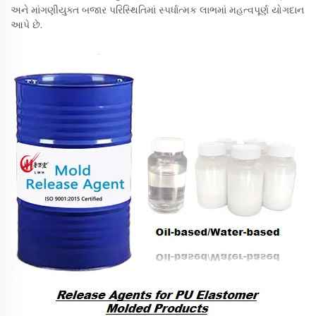
અને માંગણીયુક્ત બજાર પરિસ્થિતિમાં સ્પર્ધાત્મક લાભમાં મહત્વપૂર્ણ યોગદાન
આપે છે.