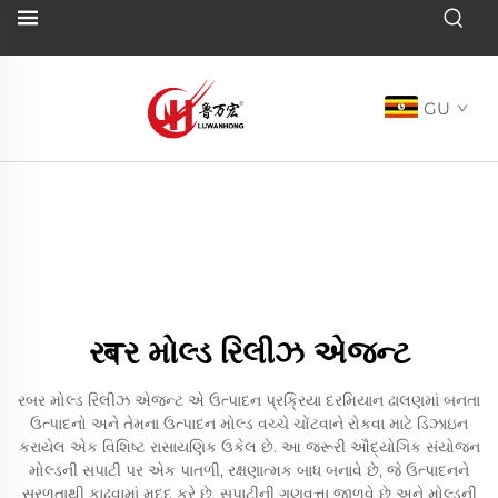
GU
રबર મોલ્ડ રિલીઝ એજન્ટ
રબર મોલ્ડ રિલીઝ એજન્ટ એ ઉત્પાદન પ્રક્રિયા દરમિયાન ઢાલણમાં બનતા
ઉત્પાદનો અને તેમના ઉત્પાદન મોલ્ડ વચ્ચે ચોંટવાને રોકવા માટે ડિઝાઇન
કરાયેલ એક વિશિષ્ટ રાસાયણિક ઉકેલ છે. આ જરૂરી ઔદ્યોગિક સંયોજન
મોલ્ડની સપાટી પર એક પાતળી, રક્ષણાત્મક બાધ બનાવે છે, જે ઉત્પાદનને
સરળતાથી કાઢવામાં મદદ કરે છે, સપાટીની ગુણવત્તા જાળવે છે અને મોલ્ડની