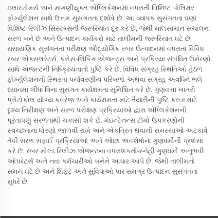
ઇલાસ્ટોમર્સ અને માંગણીયુક્ત એપ્લિકેશનમાં વપરાતી વિશિષ્ટ પોલિમર
ફોર્મ્યુલેશન સાથે ઉત્તમ સુસંગતતા દર્શાવે છે. આ વ્યાપક સુસંગતતા ઘણાં
વિશિષ્ટ રિલીઝ સિસ્ટમ્સની જરૂરિયાત દૂર કરે છે, જેથી માલસામાન સંચાલન
સરળ બને છે અને ઉત્પાદન કાર્યકરો માટે તાલીમની જરૂરિયાત ઘટે છે.
રાસાયણિક સુસંગતતા પરીક્ષણ ઔદ્યોગિક રબર ઉત્પાદનમાં વપરાતા વિવિધ
રબર એક્સલરેટર્સ, ક્રોસ-લિંકિંગ એજન્ટ્સ અને પ્રક્રિયા સંબંધિત ઉમેરણો
સાથે એજન્ટની નિષ્ક્રિયતાની પુષ્ટિ કરે છે. વિવિધ સંગ્રહ સ્થિતિઓ હેઠળ
ફોર્મ્યુલેશનની સ્થિરતા પર્યાવરણીય પરિબળો અથવા સંગ્રહ અવધિને ભલે
ધ્યાનમાં લીધા વિના સુસંગત કાર્યક્ષમતા સુનિશ્ચિત કરે છે. ગુણવત્તા ખાતરી
પ્રોટોકોલ યોગ્ય કવરેજ અને કાર્યક્ષમતા માટે તૈયારીની પુષ્ટિ કરવા માટે
દૃશ્ય નિરીક્ષણ અને સરળ પરીક્ષણ પ્રક્રિયાઓ દ્વારા એપ્લિકેશનની
પૂરતાપણું સરળતાથી ચકાસી શકે છે. મેઇન્ટેનન્સ ટીમો ઉપકરણોની
સ્વચ્છતાના ધોરણો જાળવી રાખે અને એકત્રિત થવાની સમસ્યાઓ અટકાવે
તેવી સરળ સફાઈ પ્રક્રિયાઓ અને ઓછા અવશેષોના ગુણધર્મોની પ્રશંસા
કરે છે. રબર મોલ્ડ રિલીઝ એજન્ટના વપરાશકર્તા-સ્નેહી ગુણધર્મો અનુભવી
ઑપરેટર્સ અને નવા કર્મચારીઓ બંનેને આધાર આપે છે, જેથી તાલીમનો
સમય ઘટે છે અને શિફ્ટ અને સુવિધાઓ પાર સમગ્ર ઉત્પાદન સુસંગતતા
સુધરે છે.