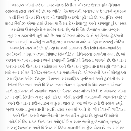
આયુષ્ય લાંબી કરે છે. રબર મોલ્ડ રિલીઝ એજન્ટ ઉન્નત ફોર્મ્યુલેશન
રસાયણ દ્વારા કાર્ય કરે છે, જે અંતિમ ઉત્પાદનની બનાવટ કે દેખાવને નુકસાન
કર્યા વિના ઉત્તમ ચિકણાશની લાક્ષણિકતાઓ પૂરી પાડે છે. આધુનિક રબર
મોલ્ડ રિલીઝ એજન્ટમાં ઉન્નત પોલિમર ટેકનોલોજી અને કાળજીપૂર્વક પસંદ
કરાયેલા ઉમેરણોનો સમાવેશ થાય છે, જે વિવિધ ઉત્પાદન વાતાવરણમાં
સુસંગત કામગીરી પૂરી પાડે છે. આ એજન્ટ મોલ્ડ અને પ્રક્રિયા હેઠળની
રબર સામગ્રી વચ્ચેનું સપાટીનું તણાવ ઘટાડવા માટે આણ્વિક સ્તરનું કોટિંગ
બનાવીને કાર્ય કરે છે. ફોર્મ્યુલેશનમાં સામાન્ય રીતે સિલિકોન-આધારિત
સંયોજનો, મીણ, અથવા વિશિષ્ટ સિન્થેટિક પોલિમરનો સમાવેશ થાય છે, જે
અલગ અલગ તાપમાન અને દબાણની સ્થિતિમાં સ્થિરતા જાળવે છે. ઉત્પાદન
કારખાનાઓ ઉત્પાદન કાર્યક્ષમતા અને ઉત્પાદન ગુણવત્તાના ધોરણો જાળવવા
માટે રબર મોલ્ડ રિલીઝ એજન્ટ પર આધારિત છે. એજન્ટની ટેકનોલોજીકલ
લાક્ષણિકતાઓમાં ઉષ્ણતા સ્થિરતા, રાસાયણિક પ્રતિકાર અને કુદરતી રબર,
સિન્થેટિક રબર અને વિશિષ્ટ ઇલાસ્ટોમર સહિતની વિવિધ રબર સંયોજનો
સાથે સુસંગતતાનો સમાવેશ થાય છે. ઉન્નત રબર મોલ્ડ રિલીઝ એજન્ટ લાંબા
સમય સુધી રિલીઝ ચક્ર પૂરું પાડે છે, જેથી ફરીથી લગાડવાની આવર્તન ઘટે છે
અને ઉત્પાદન ડાઉનટાઇમ લઘુતમ થાય છે. આ એજન્ટનો ઉપયોગ સ્પ્રે,
બ્રશ અથવા ડુબાડવાની પદ્ધતિ દ્વારા કરવામાં આવે છે, જે મોલ્ડની જટિલતા
અને ઉત્પાદનની જરૂરિયાતો પર આધારિત હોય છે. મુખ્ય ઉપયોગો
ઓટોમોટિવ ઘટક ઉત્પાદન, ઔદ્યોગિક રબર ભાગોનું ઉત્પાદન, ગ્રાહક
માલનું ઉત્પાદન અને વિશિષ્ટ મોલ્ડિંગ કામગીરીમાં ફેલાયેલા છે. રબર મોલ્ડ