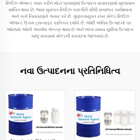
રિલીઝ એજન્ટ ખાસ કરીને મોટા પ્રમાણમાં ઉત્પાદન વાતાવરણમાં મૂલ્યવાન
સાબિત થાય છે, જ્યાં સુસંગત રિલીઝ કામગીરી સીધી સંચાલન કાર્યક્ષમતા
અને ખર્ચ નિયંત્રણને અસર કરે છે. ગુણવત્તાયુક્ત રબર મોલ્ડ રિલીઝ
એજન્ટ ઉત્તમ ટ્રાન્સફર પ્રતિકાર દર્શાવે છે, જેથી અંતિમ ઉત્પાદનો પર
ઓછામાં ઓછો અવશેષ એકત્ર થાય છે અને લાંબા સમય સુધીના ઉત્પાદન
ચાલુ રાખવામાં મોલ્ડની સ્વચ્છતા જાળવાય છે.
નવા ઉત્પાદનના પ્રતિનિધિત્વ