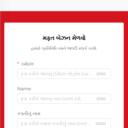
મફત બેઝન મેળવો
હમારો પ્રતિનિધિ તમને જલદી સંપર્ક કરશે.
ઇમેઇલ
0/100
Name
0/100
કંપનીનું નામ
0/200