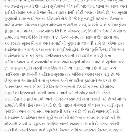
શકાય તેવી કોટિંગ બનાવે છે. યોગ્ય રબર મોલ્ડ રિલીઝ એજન્ટ કાર્યક્રમો
અમલમાં મૂકવાથી ઉત્પાદન સુવિધાઓ મોલ્ડની બદલીના લાંબા અંતરાલ અને
ફરીથી તૈયાર કરવાની જરૂરિયાત ઘટાડવાથી મોટી બચત નોંધાવે છે. આ સુરક્ષા
ગુણધર્મો રબર સંયોજનના ચોંટવાને રોકે છે જે મહત્વપૂર્ણ ઘટકોના ઉત્પાદન
માટે વપરાતા ચોકસાઈયુક્ત મોલ્ડમાં સપાટીના ખાડા, ખરચો અને પરિમાણોમાં
ફેરફાર કરી શકે છે. રબર મોલ્ડ રિલીઝ એજન્ટ્સનું નિયમિત ઉપયોગ મોલ્ડ
સપાટીની આદર્શ સ્થિતિ જાળવે છે, ઉચ્ચ-સ્પષ્ટતા ધરાવતા ઉત્પાદનો માટે
આવશ્યક સૂક્ષ્મ વિગતો અને સપાટીની ગુણવત્તા જાળવી રાખે છે. એજન્ટના
સંયોજનમાં કાટ અટકાવનારા સામગ્રીઓ હોય છે જે પ્રતિક્રિયાશીલ રબર
સંયોજનો અને પ્રક્રિયા દરમિયાન વપરાતી રસાયણોને કારણે થતા
ઑક્સિડેશન અને રાસાયણિક નાશ સામે ધાતુની મોલ્ડ સપાટીને સુરક્ષિત કરે
છે. તાપમાન પ્રતિકારની લાક્ષણિકતાઓ એ ખાતરી આપે છે કે સામાન્ય
પ્રક્રિયા તાપમાનની મર્યાદામાં સુરક્ષાત્મક બેરિયર અસરકારક રહે છે, જે
ઉષ્ણતાના આઘાતથી થતા નુકસાન અને સપાટીના ફાટવાને અટકાવે છે.
અસરકારક રબર મોલ્ડ રિલીઝ એજન્ટ્સનો ઉપયોગ કરવાથી મોલ્ડ
સફાઈની ક્રિયાઓ ઓછી વારંવાર અને ઓછી તીવ્ર બને છે, જેથી
રાસાયણિક સફાઈકારકો અને યાંત્રિક ઘસવાથી થતો ઘસારો ઘટે છે જે મોલ્ડ
સપાટીને ધીમે ધીમે નબળી પાડે છે. ઉત્પાદન મેનેજરો મોલ્ડના આગાહીયુક્ત
પ્રદર્શન અને લાંબા સેવા અંતરાલની કદર કરે છે જે સારી જાળવણી માટે
સમયસર આયોજન અને મૂડી સાધનોની યોજના બનાવવામાં મદદ કરે છે.
મોલ્ડની લાંબી આયુષ્યના આર્થિક લાભો સમય સાથે વધે છે, જ્યાં ઓછી
બદલીની જરૂરિયાત અને સુધરેલી ઉત્પાદન વિશ્વસનીયતા ઉત્પાદન નફામાં