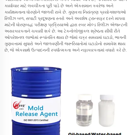
કાર્યાચાર માટે લવચીકતા પૂરી પાડે છે અને એકસમાન કવરેજ અને
કાર્યક્ષમતાના ધોરણોને જાળવી રાખે છે. ગુણવત્તા નિયંત્રણ પ્રયોગશાળાઓ
રિલીઝ બળ, સપાટી પ્રદૂષણના સ્તરો અને અવશેષ ટ્રાન્સફર દરને માપવા
માટેની ધોરણબદ્ધ પરીક્ષણ પ્રક્રિયાઓ દ્વારા રબર મોલ્ડ રિલીઝ એજન્ટની
અસરકારકતાને ચકાસી શકે છે. આ ટેકનોલોજીકલ શ્રેષ્ઠતા સીધી રીતે
ઓપરેશનલ લાભોમાં રૂપાંતરિત થાય છે જેમાં ચક્ર સમયમાં ઘટાડો, ભાગની
ગુણવત્તામાં સુધારો અને જાળવણીની જરૂરિયાતોમાં ઘટાડોનો સમાવેશ થાય
છે, જે એકસાથે ઉત્પાદનની સ્પર્ધાત્મકતા અને નફાકારકતામાં વધારો કરે છે.