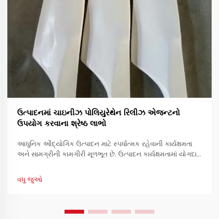
ઉત્પાદનમાં ચાઇનીઝ પોલિયુરેથેન રિલીઝ એજન્ટનો
ઉપયોગ કરવાના શ્રેષ્ઠ લાભો
આધુનિક ઔદ્યોગિક ઉત્પાદન માટે સ્પર્ધાત્મક રહેવાની કાર્યક્ષમતા
અને સામગ્રીની કામગીરી મૂળભૂત છે. ઉત્પાદન કાર્યક્ષમતામાં યોગદાન
આપનારા એક આવશ્યક સાધન છે રિઝર્વેશનનો ઉપયોગ.
વધુ જુઓ