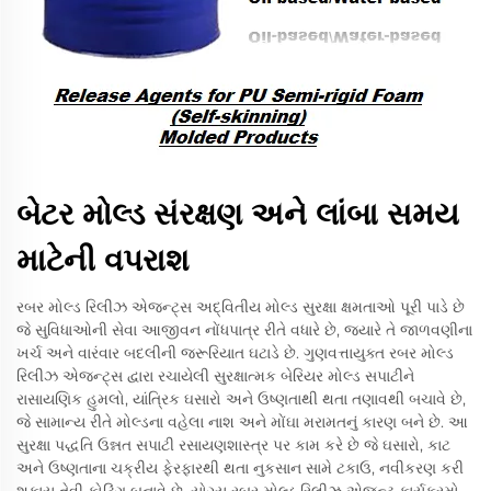
બેટર મોલ્ડ સંરક્ષણ અને લાંબા સમય
માટેની વપરાશ
રબર મોલ્ડ રિલીઝ એજન્ટ્સ અદ્વિતીય મોલ્ડ સુરક્ષા ક્ષમતાઓ પૂરી પાડે છે
જે સુવિધાઓની સેવા આજીવન નોંધપાત્ર રીતે વધારે છે, જ્યારે તે જાળવણીના
ખર્ચ અને વારંવાર બદલીની જરૂરિયાત ઘટાડે છે. ગુણવત્તાયુક્ત રબર મોલ્ડ
રિલીઝ એજન્ટ્સ દ્વારા રચાયેલી સુરક્ષાત્મક બેરિયર મોલ્ડ સપાટીને
રાસાયણિક હુમલો, યાંત્રિક ઘસારો અને ઉષ્ણતાથી થતા તણાવથી બચાવે છે,
જે સામાન્ય રીતે મોલ્ડના વહેલા નાશ અને મોંઘા મરામતનું કારણ બને છે. આ
સુરક્ષા પદ્ધતિ ઉન્નત સપાટી રસાયણશાસ્ત્ર પર કામ કરે છે જે ઘસારો, કાટ
અને ઉષ્ણતાના ચક્રીય ફેરફારથી થતા નુકસાન સામે ટકાઉ, નવીકરણ કરી