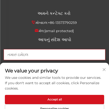
અમને કન્ટેક્ટ કરો
મોબાઇલ:
+86-13573790259
મેલ:
[email protected]
આપનું સંદેશ આપો
હવે મોકલો
We value your privacy
We use cookies and similar tools to provide our services.
If you don't want to accept all cookies, click Personalize
cookies.
કોપિરાઇટ © 2025 ચીના શાનદોંગ લુવાનહોંગ કેમિકલ કો., લિમિટેડ. બધા
અધિકાર રક્ષિત.
પ્રાઇવેસી પોલિસી
Accept all
Personalize cookies