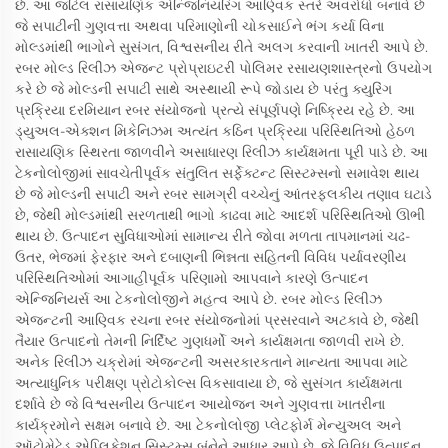
છે. આ જટિલ રાસાયણિક એન્જિનિયરિંગ આણ્વિક સ્તરે અવરોધો બનાવે છે
જે સપાટીની ગુણવત્તા અથવા પરિમાણોની ચોકસાઈને ભંગ કર્યા વિના
મોલ્ડમાંથી ભાગોને સુસંગત, વિશ્વસનીય રીતે અલગ કરવાની ખાતરી આપે છે.
રબર મોલ્ડ રિલીઝ એજન્ટ પ્રોપ્રાઇટરી પોલિમર રસાયણશાસ્ત્રનો ઉપયોગ
કરે છે જે મોલ્ડની સપાટી સાથે અસ્થાયી રૂપે જોડાય છે પરંતુ ક્યુરિંગ
પ્રક્રિયા દરમિયાન રબર સંયોજનો પ્રત્યે સંપૂર્ણપણે નિષ્ક્રિય રહે છે. આ
ડ્યુઅલ-એક્શન મિકેનિઝમ અત્યંત કઠિન પ્રક્રિયા પરિસ્થિતિઓ હેઠળ
રાસાયણિક સ્થિરતા જાળવીને અસાધારણ રિલીઝ કાર્યક્ષમતા પૂરી પાડે છે. આ
ટેકનોલોજીમાં સાવચેતીપૂર્વક સંતુલિત સર્ફેક્ટન્ટ સિસ્ટમ્સનો સમાવેશ થાય
છે જે મોલ્ડની સપાટી અને રબર સામગ્રી વચ્ચેનું આંતરફલકીય તણાવ ઘટાડે
છે, જેથી મોલ્ડમાંથી સરળતાથી ભાગો કાઢવા માટે આદર્શ પરિસ્થિતિઓ ઊભી
થાય છે. ઉત્પાદન સુવિધાઓમાં સામાન્ય રીતે જોવા મળતા તાપમાનમાં ચઢ-
ઉતર, ભેજમાં ફેરફાર અને દબાણની ભિન્નતા સહિતની વિવિધ પર્યાવરણીય
પરિસ્થિતિઓમાં આગાહીપૂર્વક પરિણામો આપવાને કારણે ઉત્પાદન
એન્જિનિયર્સ આ ટેકનોલોજીને મહત્વ આપે છે. રબર મોલ્ડ રિલીઝ
એજન્ટની આણ્વિક રચના રબર સંયોજનોમાં પ્રસરવાને અટકાવે છે, જેથી
તૈયાર ઉત્પાદનો તેમની નિર્દિષ્ટ ગુણધર્મો અને કાર્યક્ષમતા જાળવી રાખે છે.
અનેક રિલીઝ ચક્રોમાં એજન્ટની અસરકારકતાને માન્યતા આપવા માટે
અત્યાધુનિક પરીક્ષણ પ્રોટોકોલ્સ વિકસાવાયા છે, જે સુસંગત કાર્યક્ષમતા
દર્શાવે છે જે વિશ્વસનીય ઉત્પાદન આયોજન અને ગુણવત્તા ખાતરીના
કાર્યક્રમોને સક્ષમ બનાવે છે. આ ટેકનોલોજી પ્લેટફોર્મ મેન્યુઅલ અને
ઑટોમેટેડ એપ્લિકેશન સિસ્ટમ્સ બંનેને આધાર આપે છે, જે વિવિધ ઉત્પાદન