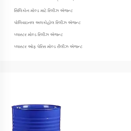
સિલિકોન મોલ્ડ માટે રિલીઝ એજન્ટ
પોલિવાઇનલ અલકોહોલ રિલીઝ એજન્ટ
પ્લાસ્ટર મોલ્ડ રિલીઝ એજન્ટ
પ્લાસ્ટર ઓફ પેરિસ મોલ્ડ રીલીઝ એજન્ટ