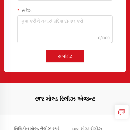
સંદેશ
0/1000
સબમિટ
રबર મોલ્ડ રિલીઝ એજન્ટ
સિલિકોન મોલ્ડ રીલીઝ સ્પ્રે
pva મોલ્ડ રીલીઝ