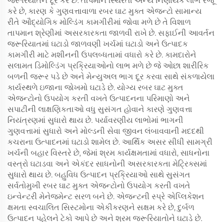
જરૂરિયાતને દૂર કરે છે. તાપમાન સ્થિરતા અન્ય નિર્ણાયક લાભ રજૂ
કરે છે, કારણ કે ગુણવત્તાવાળા રબર ઘાટ મુક્ત એજન્ટો સામાન્ય
રીતે ઔદ્યોગિક મોલ્ડિંગ કામગીરીમાં જોવા મળે છે તે વિશાળ
તાપમાન શ્રેણીમાં અસરકારકતા જાળવી રાખે છે. સફાઈની આવર્તન
જરૂરિયાતમાં ઘટાડો જાળવણી ખર્ચમાં ઘટાડો અને ઉત્પાદક
કામગીરી માટે મશીનની ઉપલબ્ધતામાં વધારો કરે છે. કામદારોને
સલામત ડિમોલ્ડિંગ પ્રક્રિયાઓનો લાભ મળે છે જે ઓછા શારીરિક
બળની જરૂર પડે છે અને મેન્યુઅલ ભાગ દૂર કરવા સાથે સંકળાયેલા
કાર્યસ્થળે ઇજાના જોખમો ઘટાડે છે. યોગ્ય રબર ઘાટ મુક્ત
એજન્ટોનો ઉપયોગ કરતી વખતે ઉત્પાદનના પરિમાણો અને
સપાટીની લાક્ષણિકતાઓ વધુ સુસંગત હોવાને કારણે ગુણવત્તા
નિયંત્રણમાં સુધારો થાય છે. પર્યાવરણીય લાભોમાં ભાગની
ગુણવત્તામાં સુધારો અને મોલ્ડની સેવા જીવન લંબાવવાની મદદથી
કચરાના ઉત્પાદનમાં ઘટાડો શામેલ છે. આર્થિક અસર સીધી સામગ્રી
ખર્ચની બહાર વિસ્તરે છે, જેમાં શ્રમ કાર્યક્ષમતામાં વધારો, સાધનોના
વસ્ત્રો ઘટાડવા અને એકંદર સાધનોની અસરકારકતા મેટ્રિક્સમાં
સુધારો થાય છે. બહુવિધ ઉત્પાદન પ્રક્રિયાઓ સાથે સુસંગત
સર્વતોમુખી રબર ઘાટ મુક્ત એજન્ટોનો ઉપયોગ કરતી વખતે
ઇન્વેન્ટરી મેનેજમેન્ટ સરળ બને છે. એજન્ટની સ્પ્રે એપ્લિકેશન
ક્ષમતા સ્વચાલિત સિસ્ટમોના એકીકરણને સક્ષમ કરે છે, દુર્બળ
ઉત્પાદન પહેલને ટેકો આપે છે અને શ્રમ જરૂરિયાતોને ઘટાડે છે.