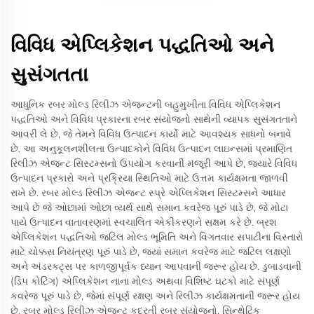
વિવિધ એપ્લિકેશન પદ્ધતિઓ અને
સુસંગતતા
આધુનિક રબર મોલ્ડ રિલીઝ એજન્ટની બહુમુખીતા વિવિધ એપ્લિકેશન
પદ્ધતિઓ અને વિવિધ પ્રકારના રબર સંયોજનો સાથેની વ્યાપક સુસંગતતાને
આવરી લે છે, જે તેમને વિવિધ ઉત્પાદન કાર્યો માટે આવશ્યક સાધનો બનાવે
છે. આ અનુકૂલનશીલતા ઉત્પાદકોને વિવિધ ઉત્પાદન લાઇન્સમાં પ્રમાણિત
રિલીઝ એજન્ટ સિસ્ટમ્સનો ઉપયોગ કરવાની મંજૂરી આપે છે, જ્યારે વિવિધ
ઉત્પાદન પ્રકારો અને પ્રક્રિયા સ્થિતિઓ માટે ઉત્તમ કાર્યક્ષમતા જાળવી
રાખે છે. રબર મોલ્ડ રિલીઝ એજન્ટ સ્પ્રે એપ્લિકેશન સિસ્ટમ્સને આધાર
આપે છે જે ઓછામાં ઓછા વ્યર્થ સાથે સમાન કવરેજ પૂરું પાડે છે, જે મોટા
પાયે ઉત્પાદન વાતાવરણમાં સ્વચાલિત એકીકરણને સક્ષમ કરે છે. બ્રશ
એપ્લિકેશન પદ્ધતિઓ જટિલ મોલ્ડ ભૂમિતિ અને વિગતવાર સપાટીના વિસ્તારો
માટે ચોક્કસ નિયંત્રણ પૂરું પાડે છે, જ્યાં સમાન કવરેજ માટે જટિલ લક્ષણો
અને અંડરકટ્સ પર કાળજીપૂર્વક ધ્યાન આપવાની જરૂર હોય છે. ડુબાડવાની
(ડિપ કોટિંગ) એપ્લિકેશન નાના મોલ્ડ અથવા વિશિષ્ટ ઘટકો માટે સંપૂર્ણ
કવરેજ પૂરું પાડે છે, જેમાં સંપૂર્ણ રક્ષણ અને રિલીઝ કાર્યક્ષમતાની જરૂર હોય
છે. રબર મોલ્ડ રિલીઝ એજન્ટ કુદરતી રબર સંયોજનો, સિન્થેટિક