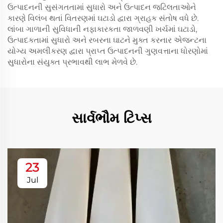
ઉત્પાદનની સુસંગતતામાં સુધારો અને ઉત્પાદન જટિલતાઓને
કારણે વિલંબ થતાં વિતરણમાં ઘટાડો દ્વારા ગ્રાહક સંતોષ વધે છે.
લાંબા ગાળાની સુવિધાની નફાકારકતા જાળવણી ખર્ચમાં ઘટાડો,
ઉત્પાદકતામાં સુધારો અને રબરના ઘાટને મુક્ત કરનાર એજન્ટના
યોગ્ય અમલીકરણ દ્વારા પ્રાપ્ત ઉત્પાદનની ગુણવત્તાના ધોરણોમાં
સુધારોના સંયુક્ત પ્રભાવથી લાભ મેળવે છે.
સાર્વભૌમ ટિપ્સ
23
Jul