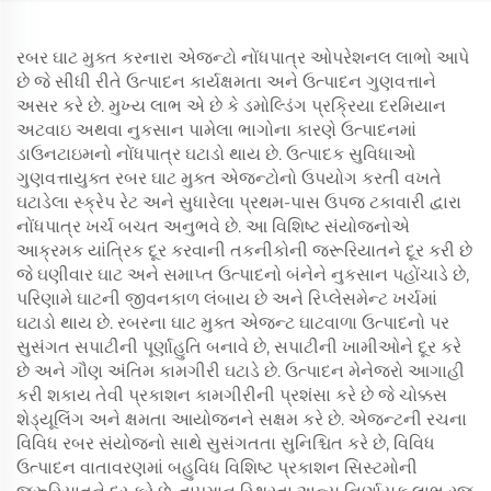
રબર ઘાટ મુક્ત કરનારા એજન્ટો નોંધપાત્ર ઓપરેશનલ લાભો આપે
છે જે સીધી રીતે ઉત્પાદન કાર્યક્ષમતા અને ઉત્પાદન ગુણવત્તાને
અસર કરે છે. મુખ્ય લાભ એ છે કે ડમોલ્ડિંગ પ્રક્રિયા દરમિયાન
અટવાઇ અથવા નુકસાન પામેલા ભાગોના કારણે ઉત્પાદનમાં
ડાઉનટાઇમનો નોંધપાત્ર ઘટાડો થાય છે. ઉત્પાદક સુવિધાઓ
ગુણવત્તાયુક્ત રબર ઘાટ મુક્ત એજન્ટોનો ઉપયોગ કરતી વખતે
ઘટાડેલા સ્ક્રેપ રેટ અને સુધારેલા પ્રથમ-પાસ ઉપજ ટકાવારી દ્વારા
નોંધપાત્ર ખર્ચ બચત અનુભવે છે. આ વિશિષ્ટ સંયોજનોએ
આક્રમક યાંત્રિક દૂર કરવાની તકનીકોની જરૂરિયાતને દૂર કરી છે
જે ઘણીવાર ઘાટ અને સમાપ્ત ઉત્પાદનો બંનેને નુકસાન પહોંચાડે છે,
પરિણામે ઘાટની જીવનકાળ લંબાય છે અને રિપ્લેસમેન્ટ ખર્ચમાં
ઘટાડો થાય છે. રબરના ઘાટ મુક્ત એજન્ટ ઘાટવાળા ઉત્પાદનો પર
સુસંગત સપાટીની પૂર્ણાહુતિ બનાવે છે, સપાટીની ખામીઓને દૂર કરે
છે અને ગૌણ અંતિમ કામગીરી ઘટાડે છે. ઉત્પાદન મેનેજરો આગાહી
કરી શકાય તેવી પ્રકાશન કામગીરીની પ્રશંસા કરે છે જે ચોક્કસ
શેડ્યૂલિંગ અને ક્ષમતા આયોજનને સક્ષમ કરે છે. એજન્ટની રચના
વિવિધ રબર સંયોજનો સાથે સુસંગતતા સુનિશ્ચિત કરે છે, વિવિધ
ઉત્પાદન વાતાવરણમાં બહુવિધ વિશિષ્ટ પ્રકાશન સિસ્ટમોની