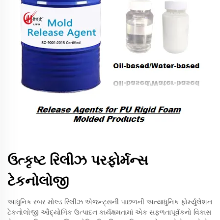
ઉત્કૃષ્ટ રિલીઝ પરફોર્મન્સ
ટેકનોલોજી
આધુનિક રબર મોલ્ડ રિલીઝ એજન્ટ્સની પાછળની અત્યાધુનિક ફોર્મ્યુલેશન
ટેકનોલોજી ઔદ્યોગિક ઉત્પાદન કાર્યક્ષમતામાં એક સફળતાપૂર્વકનો વિકાસ