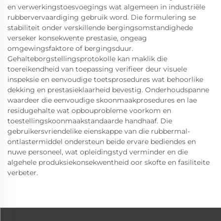
en verwerkingstoesvoegings wat algemeen in industriële
rubbervervaardiging gebruik word. Die formulering se
stabiliteit onder verskillende bergingsomstandighede
verseker konsekwente prestasie, ongeag
omgewingsfaktore of bergingsduur.
Gehalteborgstellingsprotokolle kan maklik die
toereikendheid van toepassing verifieer deur visuele
inspeksie en eenvoudige toetsprosedures wat behoorlike
dekking en prestasieklaarheid bevestig. Onderhoudspanne
waardeer die eenvoudige skoonmaakprosedures en lae
residugehalte wat opbouprobleme voorkom en
toestellingskoonmaakstandaarde handhaaf. Die
gebruikersvriendelike eienskappe van die rubbermal-
ontlastermiddel ondersteun beide ervare bediendes en
nuwe personeel, wat opleidingstyd verminder en die
algehele produksiekonsekwentheid oor skofte en fasiliteite
verbeter.