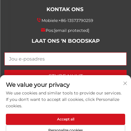
KONTAK ONS
Mobiele:
+86-13573790259
Pos:
[email protected]
LAAT ONS 'N BOODSKAP
STURF NUUT
We value your privacy
We use cookies and similar tools to provide our services.
If you don't want to accept all cookies, click Personalize
Kopiereg © 2025 China Shandong Luwanhong
cookies.
Chemical Co., Ltd. Alle regte voorbehou.
Privaatheidsbeleid
Accept all
Personalize cookies