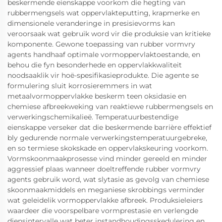
beskermende eienskappe voorkom die hegting van
rubbermengsels wat oppervlakteputting, krapmerke en
dimensionele veranderinge in presisievorms kan
veroorsaak wat gebruik word vir die produksie van kritieke
komponente. Gewone toepassing van rubber vormvry
agents handhaaf optimale vormoppervlaktoestande, en
behou die fyn besonderhede en oppervlakkwaliteit
noodsaaklik vir hoë-spesifikasieprodukte. Die agente se
formulering sluit korrosieremmers in wat
metaalvormoppervlakke beskerm teen oksidasie en
chemiese afbreekweking van reaktiewe rubbermengsels en
verwerkingschemikalieë. Temperatuurbestendige
eienskappe verseker dat die beskermende barrière effektief
bly gedurende normale verwerkingstemperatuurgebreke,
en so termiese skokskade en oppervlakskeuring voorkom.
Vormskoonmaakprosesse vind minder gereeld en minder
aggressief plaas wanneer doeltreffende rubber vormvry
agents gebruik word, wat slytasie as gevolg van chemiese
skoonmaakmiddels en meganiese skrobbings verminder
wat geleidelik vormoppervlakke afbreek. Produksieleiers
waardeer die voorspelbare vormprestasie en verlengde
diensintervalle wat beter instandhoudingsskedulering en