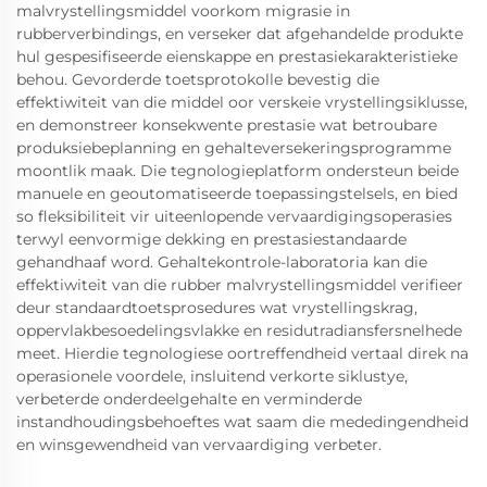
malvrystellingsmiddel voorkom migrasie in
rubberverbindings, en verseker dat afgehandelde produkte
hul gespesifiseerde eienskappe en prestasiekarakteristieke
behou. Gevorderde toetsprotokolle bevestig die
effektiwiteit van die middel oor verskeie vrystellingsiklusse,
en demonstreer konsekwente prestasie wat betroubare
produksiebeplanning en gehalteversekeringsprogramme
moontlik maak. Die tegnologieplatform ondersteun beide
manuele en geoutomatiseerde toepassingstelsels, en bied
so fleksibiliteit vir uiteenlopende vervaardigingsoperasies
terwyl eenvormige dekking en prestasiestandaarde
gehandhaaf word. Gehaltekontrole-laboratoria kan die
effektiwiteit van die rubber malvrystellingsmiddel verifieer
deur standaardtoetsprosedures wat vrystellingskrag,
oppervlakbesoedelingsvlakke en residutradiansfersnelhede
meet. Hierdie tegnologiese oortreffendheid vertaal direk na
operasionele voordele, insluitend verkorte siklustye,
verbeterde onderdeelgehalte en verminderde
instandhoudingsbehoeftes wat saam die mededingendheid
en winsgewendheid van vervaardiging verbeter.