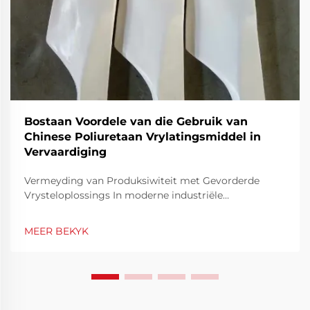
Bostaan Voordele van die Gebruik van
Chinese Poliuretaan Vrylatingsmiddel in
Vervaardiging
Vermeyding van Produksiwiteit met Gevorderde
Vrysteloplossings In moderne industriële
vervaardiging is effektiwiteit en materiaalprestasie
fundamenteel om mededingend te bly. Een van die
MEER BEKYK
essensiële gereedskap wat bydra tot produksie-
effektiwiteit, is die gebruik van vrystel...