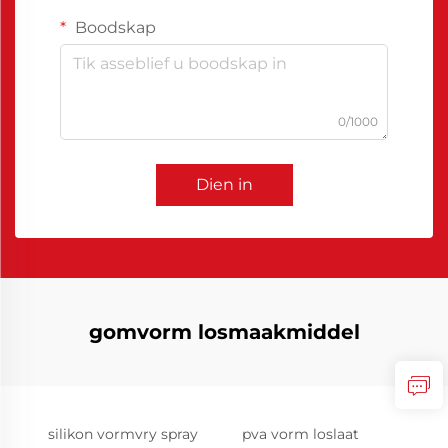
Boodskap
0/1000
Dien in
gomvorm losmaakmiddel
silikon vormvry spray
pva vorm loslaat