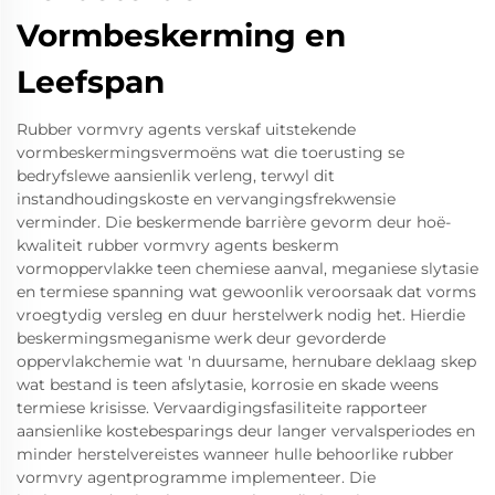
Vormbeskerming en
Leefspan
Rubber vormvry agents verskaf uitstekende
vormbeskermingsvermoëns wat die toerusting se
bedryfslewe aansienlik verleng, terwyl dit
instandhoudingskoste en vervangingsfrekwensie
verminder. Die beskermende barrière gevorm deur hoë-
kwaliteit rubber vormvry agents beskerm
vormoppervlakke teen chemiese aanval, meganiese slytasie
en termiese spanning wat gewoonlik veroorsaak dat vorms
vroegtydig versleg en duur herstelwerk nodig het. Hierdie
beskermingsmeganisme werk deur gevorderde
oppervlakchemie wat 'n duursame, hernubare deklaag skep
wat bestand is teen afslytasie, korrosie en skade weens
termiese krisisse. Vervaardigingsfasiliteite rapporteer
aansienlike kostebesparings deur langer vervalsperiodes en
minder herstelvereistes wanneer hulle behoorlike rubber
vormvry agentprogramme implementeer. Die