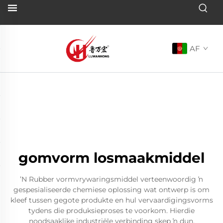
AF
gomvorm losmaakmiddel
ʼN Rubber vormvrywaringsmiddel verteenwoordig ŉ
gespesialiseerde chemiese oplossing wat ontwerp is om
kleef tussen gegote produkte en hul vervaardigingsvorms
tydens die produksieproses te voorkom. Hierdie
noodsaaklike industriële verbinding skep ŉ dun,