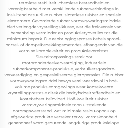
termiese stabiliteit, chemiese bestandheid en
verenigbaarheid met verskillende rubberverbindings in,
insluitend natuurlike rubber, sintetiese rubber en spesiale
elastomere. Gevorderde rubber vormvrywaringsmiddele
bied verlengde vrystellingsiklusse, wat die frekwensie van
heraanbring verminder en produksietydverlies tot die
minimum beperk. Die aanbringingsproses behels sproei-,
borsel- of dompelbedekkingsmetodes, afhangende van die
vorm se kompleksiteit en produksievereistes.
Sleuteltoepassings strek oor
motoronderdeelvervaardiging, industriele
rubberkomponente-produksie, verbruikersgoedere-
vervaardiging en gespesialiseerde gietoperasies. Die rubber
vormvrywaringsmiddel bewys veral waardevol in hoë-
volume produksieomgewings waar konsekwente
vrystellingprestasie direk die bedryfsdoeltreffendheid en
kostebeheer beïnvloed. Hoë-kwaliteit rubber
vormvrywaringsmiddele toon uitstekende
oordragsweerstand, wat minimale residu-opbou op
afgewerkte produkte verseker terwyl vormskoonheid
gehandhaaf word gedurende langdurige produksielope.