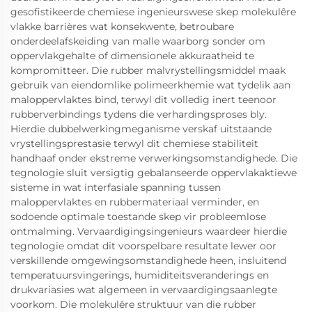
gesofistikeerde chemiese ingenieurswese skep molekulêre
vlakke barrières wat konsekwente, betroubare
onderdeelafskeiding van malle waarborg sonder om
oppervlakgehalte of dimensionele akkuraatheid te
kompromitteer. Die rubber malvrystellingsmiddel maak
gebruik van eiendomlike polimeerkhemie wat tydelik aan
maloppervlaktes bind, terwyl dit volledig inert teenoor
rubberverbindings tydens die verhardingsproses bly.
Hierdie dubbelwerkingmeganisme verskaf uitstaande
vrystellingsprestasie terwyl dit chemiese stabiliteit
handhaaf onder ekstreme verwerkingsomstandighede. Die
tegnologie sluit versigtig gebalanseerde oppervlakaktiewe
sisteme in wat interfasiale spanning tussen
maloppervlaktes en rubbermateriaal verminder, en
sodoende optimale toestande skep vir probleemlose
ontmalming. Vervaardigingsingenieurs waardeer hierdie
tegnologie omdat dit voorspelbare resultate lewer oor
verskillende omgewingsomstandighede heen, insluitend
temperatuursvingerings, humiditeitsveranderings en
drukvariasies wat algemeen in vervaardigingsaanlegte
voorkom. Die molekulêre struktuur van die rubber