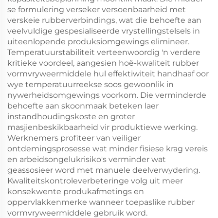
se formulering verseker versoenbaarheid met
verskeie rubberverbindings, wat die behoefte aan
veelvuldige gespesialiseerde vrystellingstelsels in
uiteenlopende produksiomgewings elimineer.
Temperatuurstabiliteit verteenwoordig 'n verdere
kritieke voordeel, aangesien hoë-kwaliteit rubber
vormvryweermiddele hul effektiwiteit handhaaf oor
wye temperatuurreekse soos gewoonlik in
nywerheidsomgewings voorkom. Die verminderde
behoefte aan skoonmaak beteken laer
instandhoudingskoste en groter
masjienbeskikbaarheid vir produktiewe werking.
Werknemers profiteer van veiliger
ontdemingsprosesse wat minder fisiese krag vereis
en arbeidsongelukrisiko's verminder wat
geassosieer word met manuele deelverwydering.
Kwaliteitskontroleverbeteringe volg uit meer
konsekwente produkafmetings en
oppervlakkenmerke wanneer toepaslike rubber
vormvryweermiddele gebruik word.