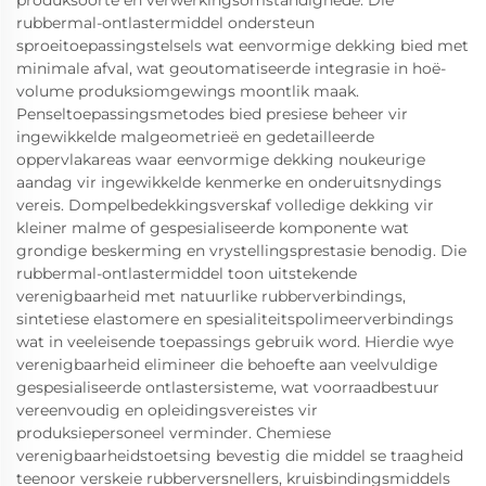
produksoorte en verwerkingsomstandighede. Die
rubbermal-ontlastermiddel ondersteun
sproeitoepassingstelsels wat eenvormige dekking bied met
minimale afval, wat geoutomatiseerde integrasie in hoë-
volume produksiomgewings moontlik maak.
Penseltoepassingsmetodes bied presiese beheer vir
ingewikkelde malgeometrieë en gedetailleerde
oppervlakareas waar eenvormige dekking noukeurige
aandag vir ingewikkelde kenmerke en onderuitsnydings
vereis. Dompelbedekkingsverskaf volledige dekking vir
kleiner malme of gespesialiseerde komponente wat
grondige beskerming en vrystellingsprestasie benodig. Die
rubbermal-ontlastermiddel toon uitstekende
verenigbaarheid met natuurlike rubberverbindings,
sintetiese elastomere en spesialiteitspolimeerverbindings
wat in veeleisende toepassings gebruik word. Hierdie wye
verenigbaarheid elimineer die behoefte aan veelvuldige
gespesialiseerde ontlastersisteme, wat voorraadbestuur
vereenvoudig en opleidingsvereistes vir
produksiepersoneel verminder. Chemiese
verenigbaarheidstoetsing bevestig die middel se traagheid
teenoor verskeie rubberversnellers, kruisbindingsmiddels