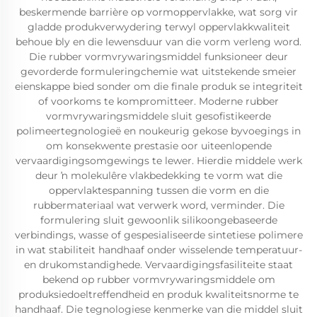
beskermende barrière op vormoppervlakke, wat sorg vir
gladde produkverwydering terwyl oppervlakkwaliteit
behoue bly en die lewensduur van die vorm verleng word.
Die rubber vormvrywaringsmiddel funksioneer deur
gevorderde formuleringchemie wat uitstekende smeier
eienskappe bied sonder om die finale produk se integriteit
of voorkoms te kompromitteer. Moderne rubber
vormvrywaringsmiddele sluit gesofistikeerde
polimeertegnologieë en noukeurig gekose byvoegings in
om konsekwente prestasie oor uiteenlopende
vervaardigingsomgewings te lewer. Hierdie middele werk
deur ŉ molekulêre vlakbedekking te vorm wat die
oppervlaktespanning tussen die vorm en die
rubbermateriaal wat verwerk word, verminder. Die
formulering sluit gewoonlik silikoongebaseerde
verbindings, wasse of gespesialiseerde sintetiese polimere
in wat stabiliteit handhaaf onder wisselende temperatuur-
en drukomstandighede. Vervaardigingsfasiliteite staat
bekend op rubber vormvrywaringsmiddele om
produksiedoeltreffendheid en produk kwaliteitsnorme te
handhaaf. Die tegnologiese kenmerke van die middel sluit