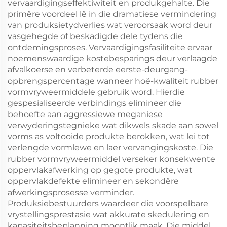
vervaardigingseffektiwiteit en produkgehalte. Die
primêre voordeel lê in die dramatiese vermindering
van produksietydverlies wat veroorsaak word deur
vasgehegde of beskadigde dele tydens die
ontdemingsproses. Vervaardigingsfasiliteite ervaar
noemenswaardige kostebesparings deur verlaagde
afvalkoerse en verbeterde eerste-deurgang-
opbrengspercentage wanneer hoë-kwaliteit rubber
vormvryweermiddele gebruik word. Hierdie
gespesialiseerde verbindings elimineer die
behoefte aan aggressiewe meganiese
verwyderingstegnieke wat dikwels skade aan sowel
vorms as voltooide produkte berokken, wat lei tot
verlengde vormlewe en laer vervangingskoste. Die
rubber vormvryweermiddel verseker konsekwente
oppervlakafwerking op gegote produkte, wat
oppervlakdefekte elimineer en sekondêre
afwerkingsprosesse verminder.
Produksiebestuurders waardeer die voorspelbare
vrystellingsprestasie wat akkurate skedulering en
kapasiteitsbeplanning moontlik maak. Die middel