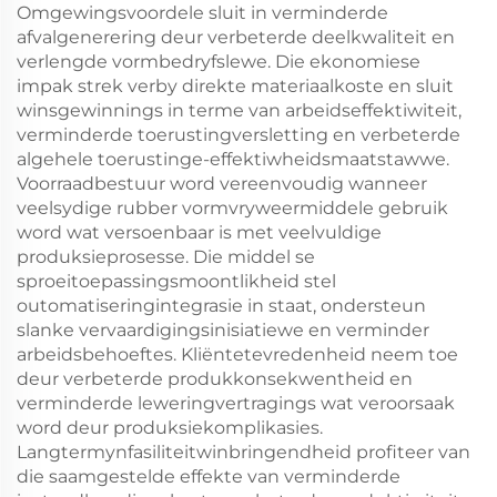
Omgewingsvoordele sluit in verminderde
afvalgenerering deur verbeterde deelkwaliteit en
verlengde vormbedryfslewe. Die ekonomiese
impak strek verby direkte materiaalkoste en sluit
winsgewinnings in terme van arbeidseffektiwiteit,
verminderde toerustingversletting en verbeterde
algehele toerustinge-effektiwheidsmaatstawwe.
Voorraadbestuur word vereenvoudig wanneer
veelsydige rubber vormvryweermiddele gebruik
word wat versoenbaar is met veelvuldige
produksieprosesse. Die middel se
sproeitoepassingsmoontlikheid stel
outomatiseringintegrasie in staat, ondersteun
slanke vervaardigingsinisiatiewe en verminder
arbeidsbehoeftes. Kliëntetevredenheid neem toe
deur verbeterde produkkonsekwentheid en
verminderde leweringvertragings wat veroorsaak
word deur produksiekomplikasies.
Langtermynfasiliteitwinbringendheid profiteer van
die saamgestelde effekte van verminderde