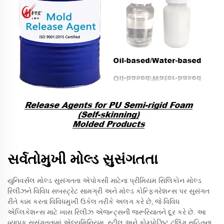
સર્વતોમુખી મોલ્ડ સુસંગતતા
યુનિવર્સલ મોલ્ડ સુસંગતતા એપોક્સી માટેના પ્રીમિયમ સિલિકોન મોલ્ડ
રિલીઝને વિવિધ સબસ્ટ્રેટ સામગ્રી અને મોલ્ડ કોન્ફિગરેશન્સ પર સુસંગત
રીતે કામ કરતા વિવિધમુખી ઉકેલ તરીકે અલગ કરે છે, જે વિવિધ
એપ્લિકેશન્સ માટે ખાસ રિલીઝ એજન્ટ્સની જરૂરિયાતને દૂર કરે છે. આ
વ્યાપક સુસંગતતામાં એલ્યુમિનિયમ, સ્ટીલ અને કોમ્પોઝિટ ટૂલિંગ સહિતના