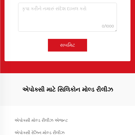
0/1000
સબમિટ
એપોક્સી માટે સિલિકોન મોલ્ડ રીલીઝ
એપોક્સી મોલ્ડ રીલીઝ એજન્ટ
એપોક્સી રેઝિન મોલ્ડ રીલીઝ