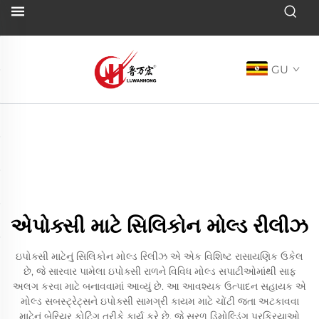
GU
એપોક્સી માટે સિલિકોન મોલ્ડ રીલીઝ
ઇપોક્સી માટેનું સિલિકોન મોલ્ડ રિલીઝ એ એક વિશિષ્ટ રાસાયણિક ઉકેલ
છે, જે સારવાર પામેલા ઇપોક્સી રાળને વિવિધ મોલ્ડ સપાટીઓમાંથી સાફ
અલગ કરવા માટે બનાવવામાં આવ્યું છે. આ આવશ્યક ઉત્પાદન સહાયક એ
મોલ્ડ સબસ્ટ્રેટ્સને ઇપોક્સી સામગ્રી કાયમ માટે ચોંટી જતા અટકાવવા
માટેનું બેરિયર કોટિંગ તરીકે કાર્ય કરે છે, જે સરળ ડિમોલ્ડિંગ પ્રક્રિયાઓ