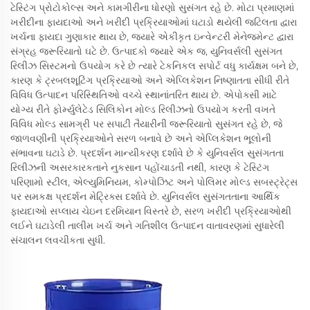
ટેસ્ટિંગ પ્રોટોકોલ્સ અને કામગીરીના ધોરણો સુસંગત રહે છે. મોટા પ્રમાણમાં
ખરીદીના ફાયદાઓ અને ખરીદી પ્રક્રિયાઓમાં ઘટાડો થયેલી જટિલતા દ્વારા
ખર્ચના ફાયદા ગુણાકાર થાય છે, જ્યારે એકીકૃત ઇન્વેન્ટરી મેનેજમેન્ટ દ્વારા
સંગ્રહ જરૂરિયાતો ઘટે છે. ઉત્પાદકો જ્યારે એક જ, યુનિવર્સલી સુસંગત
રિલીઝ સિસ્ટમનો ઉપયોગ કરે છે ત્યારે ટેકનિકલ સપોર્ટ વધુ કાર્યક્ષમ બને છે,
કારણ કે ટ્રબલશૂટિંગ પ્રક્રિયાઓ અને એપ્લિકેશન નિષ્ણાતતા સીધી રીતે
વિવિધ ઉત્પાદન પરિસ્થિતિઓ વચ્ચે સ્થાનાંતરિત થાય છે. એપોક્સી માટે
યોગ્ય રીતે ફોર્મ્યુલેટેડ સિલિકોન મોલ્ડ રિલીઝનો ઉપયોગ કરતી વખતે
વિવિધ મોલ્ડ સામગ્રી પર સપાટી તૈયારીની જરૂરિયાતો સુસંગત રહે છે, જે
જાળવણીની પ્રક્રિયાઓને સરળ બનાવે છે અને એપ્લિકેશન ભૂલોની
સંભાવના ઘટાડે છે. પ્રદર્શન માન્યીકરણ દર્શાવે છે કે યુનિવર્સલ સુસંગતતા
રિલીઝની અસરકારકતાને નુકસાન પહોંચાડતી નથી, કારણ કે ટેસ્ટિંગ
પરિણામો સ્ટીલ, એલ્યુમિનિયમ, કોમ્પોઝિટ અને પોલિમર મોલ્ડ સબસ્ટ્રેટ્સ
પર સમકક્ષ પ્રદર્શન મેટ્રિક્સ દર્શાવે છે. યુનિવર્સલ સુસંગતતાના આર્થિક
ફાયદાઓ સપ્લાય ચેઇન દરમિયાન વિસ્તરે છે, સરળ ખરીદી પ્રક્રિયાઓથી
લઈને ઘટાડેલી તાલીમ ખર્ચ અને ગતિશીલ ઉત્પાદન વાતાવરણમાં સુધારેલી
સંચાલન લવચીકતા સુધી.