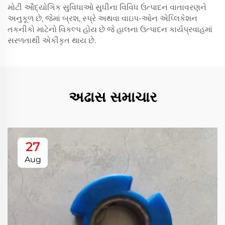
મોટી ઔદ્યોગિક સુવિધાઓ સુધીના વિવિધ ઉત્પાદન વાતાવરણને
અનુકૂળ છે, જેમાં બ્રશ, સ્પ્રે અથવા વાઇપ-ઓન એપ્લિકેશન
તકનીકો માટેનો વિકલ્પ હોય છે જે હાલના ઉત્પાદન કાર્યપ્રવાહમાં
સરળતાથી એકીકૃત થાય છે.
અઢાસ સમાચાર
27
Aug