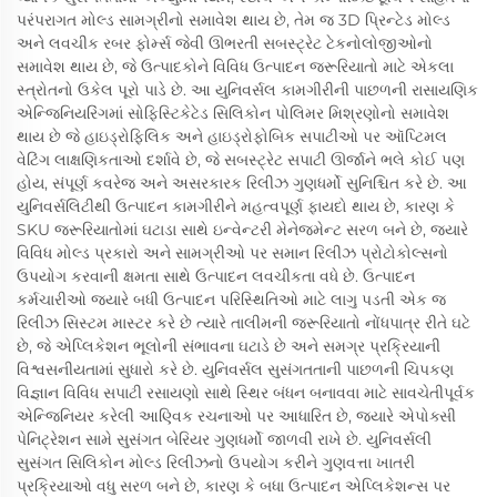
પરંપરાગત મોલ્ડ સામગ્રીનો સમાવેશ થાય છે, તેમ જ 3D પ્રિન્ટેડ મોલ્ડ
અને લવચીક રબર ફોર્મ્સ જેવી ઊભરતી સબસ્ટ્રેટ ટેકનોલોજીઓનો
સમાવેશ થાય છે, જે ઉત્પાદકોને વિવિધ ઉત્પાદન જરૂરિયાતો માટે એકલા
સ્ત્રોતનો ઉકેલ પૂરો પાડે છે. આ યુનિવર્સલ કામગીરીની પાછળની રાસાયણિક
એન્જિનિયરિંગમાં સોફિસ્ટિકેટેડ સિલિકોન પોલિમર મિશ્રણોનો સમાવેશ
થાય છે જે હાઇડ્રોફિલિક અને હાઇડ્રોફોબિક સપાટીઓ પર ઑપ્ટિમલ
વેટિંગ લાક્ષણિકતાઓ દર્શાવે છે, જે સબસ્ટ્રેટ સપાટી ઊર્જાને ભલે કોઈ પણ
હોય, સંપૂર્ણ કવરેજ અને અસરકારક રિલીઝ ગુણધર્મો સુનિશ્ચિત કરે છે. આ
યુનિવર્સલિટીથી ઉત્પાદન કામગીરીને મહત્વપૂર્ણ ફાયદો થાય છે, કારણ કે
SKU જરૂરિયાતોમાં ઘટાડા સાથે ઇન્વેન્ટરી મેનેજમેન્ટ સરળ બને છે, જ્યારે
વિવિધ મોલ્ડ પ્રકારો અને સામગ્રીઓ પર સમાન રિલીઝ પ્રોટોકોલ્સનો
ઉપયોગ કરવાની ક્ષમતા સાથે ઉત્પાદન લવચીકતા વધે છે. ઉત્પાદન
કર્મચારીઓ જ્યારે બધી ઉત્પાદન પરિસ્થિતિઓ માટે લાગુ પડતી એક જ
રિલીઝ સિસ્ટમ માસ્ટર કરે છે ત્યારે તાલીમની જરૂરિયાતો નોંધપાત્ર રીતે ઘટે
છે, જે એપ્લિકેશન ભૂલોની સંભાવના ઘટાડે છે અને સમગ્ર પ્રક્રિયાની
વિશ્વસનીયતામાં સુધારો કરે છે. યુનિવર્સલ સુસંગતતાની પાછળની ચિપકણ
વિજ્ઞાન વિવિધ સપાટી રસાયણો સાથે સ્થિર બંધન બનાવવા માટે સાવચેતીપૂર્વક
એન્જિનિયર કરેલી આણ્વિક રચનાઓ પર આધારિત છે, જ્યારે એપોક્સી
પેનિટ્રેશન સામે સુસંગત બેરિયર ગુણધર્મો જાળવી રાખે છે. યુનિવર્સલી
સુસંગત સિલિકોન મોલ્ડ રિલીઝનો ઉપયોગ કરીને ગુણવત્તા ખાતરી
પ્રક્રિયાઓ વધુ સરળ બને છે, કારણ કે બધા ઉત્પાદન એપ્લિકેશન્સ પર