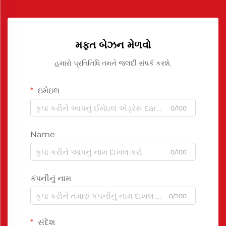
મફત બેઝન મેળવો
હમારો પ્રતિનિધિ તમને જલદી સંપર્ક કરશે.
ઇમેઇલ
0/100
Name
0/100
કંપનીનું નામ
0/200
સંદેશ