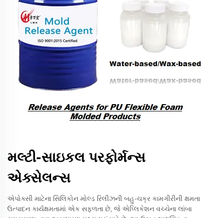
મલ્ટી-સાઇકલ પરફોર્મન્સ
એક્સેલન્સ
એપોક્સી માટેના સિલિકોન મોલ્ડ રિલીઝની બહુ-ચક્ર કામગીરીની ક્ષમતા
ઉત્પાદન કાર્યક્ષમતામાં એક સફળતા છે, જે એપ્લિકેશન વચ્ચેના લાંબા