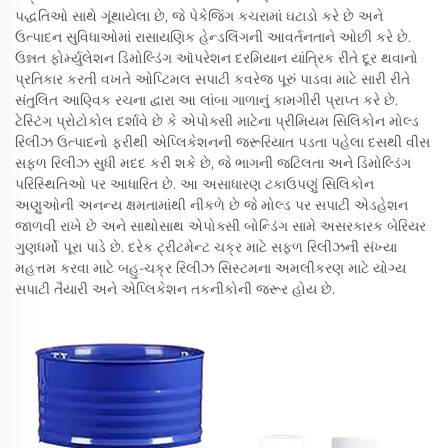
પદ્ધતિઓ સાથે ગૂંથાયેલા છે, જે પેકેજિંગ કચરામાં ઘટાડો કરે છે અને
ઉત્પાદન સુવિધાઓમાં રાસાયણિક હેન્ડલિંગની આવર્તનતાને ઓછી કરે છે.
ઉન્નત ફોર્મ્યુલેશન ડિમોલ્ડિંગ ઑપરેશન દરમિયાન યાંત્રિક રીતે દૂર થવાનો
પ્રતિકાર કરતી વખતે ઓપ્ટિમલ સપાટી કવરેજ પૂરું પાડવા માટે સારી રીતે
સંતુલિત આણ્વિક રચના દ્વારા આ લાંબા ગાળાનું કામગીરી પ્રાપ્ત કરે છે.
ટેસ્ટિંગ પ્રોટોકોલ દર્શાવે છે કે એપોક્સી માટેના પ્રીમિયમ સિલિકોન મોલ્ડ
રિલીઝ ઉત્પાદનો ફરીથી એપ્લિકેશનની જરૂરિયાત પડતા પહેલા દસથી વીસ
સફળ રિલીઝ સુધી મદદ કરી શકે છે, જે ભાગની જટિલતા અને ડિમોલ્ડિંગ
પરિસ્થિતિઓ પર આધારિત છે. આ અસાધારણ ટકાઉપણું સિલિકોન
અણુઓની અનન્ય ક્ષમતામાંથી નીકળે છે જે મોલ્ડ પર સપાટી એડહેશન
જાળવી રાખે છે અને સાથોસાથ એપોક્સી બોન્ડિંગ સામે અસરકારક બેરિયર
ગુણધર્મો પૂરા પાડે છે. દરેક ટ્રીટમેન્ટ ચક્ર માટે સફળ રિલીઝની સંખ્યા
મહત્તમ કરવા માટે બહુ-ચક્ર રિલીઝ સિસ્ટમના અમલીકરણ માટે યોગ્ય
સપાટી તૈયારી અને એપ્લિકેશન તકનીકોની જરૂર હોય છે.