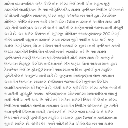
માટેના વ્યાવસાયિક-ગ્રેડ સિલિકોન મોલ્ડ રિલીઝની એક મહત્વપૂર્ણ
કામગીરી લાક્ષણિકતા છે. આ સોફિસ્ટિકેટેડ થર્મલ પ્રતિકાર રિલીઝ એજન્ટને
એપોક્સી ક્યુરિંગ સાયકલ, પોસ્ટ-ક્યુર ઑપરેશન્સ અને હાઇ-ટેમ્પરેચર
મોલ્ડિંગ એપ્લિકેશન્સ સાથે સંકળાયેલા ઊંચા તાપમાનને આધીન થયા પછી
પણ તેની આણ્વિક આખરી અને સપાટીની લાક્ષણિકતાઓ જાળવવાની મંજૂરી
આપે છે. આ થર્મલ સ્થિરતાની મૂળભૂત પોલિમર રસાયણશાસ્ત્ર 200 ડિગ્રી
સેલ્સિયસથી વધુના તાપમાનને લાંબા સમય સુધી આધીન થયા પછી પણ
થર્મલ ડિગ્રેડેશન, ચેઇન સીશન અને બાષ્પશીલ નુકસાનનો પ્રતિકાર કરતી
ઉચ્ચ-કામગીરી સિલિકોન બેકબોન્સનો સમાવેશ કરે છે. આ થર્મલ
પ્રતિકારને કારણે ઉત્પાદન પ્રક્રિયાઓને મોટો લાભ થાય છે, કારણ કે
ઉત્પાદન શેડ્યૂલ રિલીઝ કાર્યક્ષમતાને ભંગ પાડ્યા વિના અથવા ખાસ હાઇ-
ટેમ્પરેચર રિલીઝ ફોર્મ્યુલેશનની આવશ્યકતા વિના પ્રવેગીકૃત ક્યુરિંગ
પ્રોટોકોલને અનુરૂપ બની શકે છે. ગુણવત્તા નિયંત્રણના લાભ તાપમાન-
આધારિત ઉત્પાદન સાયકલ દરમિયાન જાળવાયેલી સુસંગત રિલીઝ
લાક્ષણિકતાઓમાંથી ઉદ્ભવે છે, જેથી થર્મલ પ્રોસેસિંગ મોલ્ડ કરેલા ભાગોની
સપાટીની પૂર્ણાહુતિ અથવા પરિમાણાત્મક ચોકસાઈમાં ચલનશીલતા લાવતું
નથી તેની ખાતરી થાય છે. એપોક્સી માટેના થર્મલી સ્થિર સિલિકોન મોલ્ડ
રિલીઝના આર્થિક લાભોમાં તાપમાન-આધારિત રિલીઝ એજન્ટને દૂર કરીને
સામગ્રીની કિંમતમાં ઘટાડો, ઇન્વેન્ટરીની જટિલતામાં ઘટાડો અને થર્મલ
સ્થિરતાને કારણે પ્રવેગીકૃત ક્યુરિંગ સાયકલ દ્વારા ઉત્પાદન કાર્યક્ષમતામાં
સુધારો શામેલ છે. એરોસ્પેસ અને ઓટોમોટિવ એપ્લિકેશન્સ આ થર્મલ