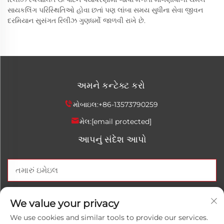
સાયકલિંગ પરિસ્થિતિઓ હોવા છતાં પણ લાંબા સમય સુધીના સેવા જીવન
દરમિયાન સુસંગત રિલીઝ ગુણધર્મો જાળવી રાખે છે.
અમને કન્ટેક્ટ કરો
મોબાઇલ:
+86-13573790259
મેલ:
[email protected]
આપનું સંદેશ આપો
હવે મોકલો
We value your privacy
We use cookies and similar tools to provide our services.