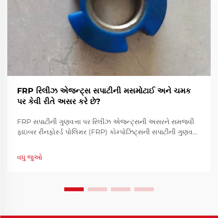
FRP રિલીઝ એજન્ટ્સ સપાટીની મસમોટાઈ અને ચમક
પર કેવી રીતે અસર કરે છે?
FRP સપાટીની ગુણવત્તા પર રિલીઝ એજન્ટ્સની અસરને સમજવી
ફાઇબર રીનફોર્સ્ડ પોલિમર (FRP) કોમ્પોઝિટ્સની સપાટીની ગુણવત્તા
દેખાવ અને કાર્યક્ષમતા બંનેમાં મહત્વપૂર્ણ ભૂમિકા ભજવે છે. FRP
રિલીઝ એજન્ટ્સ ઉત્પાદન પ્રક્રિયામાં મૂળભૂત ઘટકો છે.
વધુ જુઓ