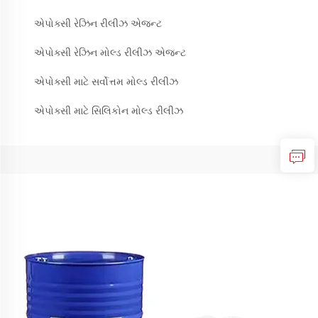
એપોક્સી રેઝિન રીલીઝ એજન્ટ
એપોક્સી રેઝિન મોલ્ડ રીલીઝ એજન્ટ
એપોક્સી માટે સર્વોત્તમ મોલ્ડ રીલીઝ
એપોક્સી માટે સિલિકોન મોલ્ડ રીલીઝ