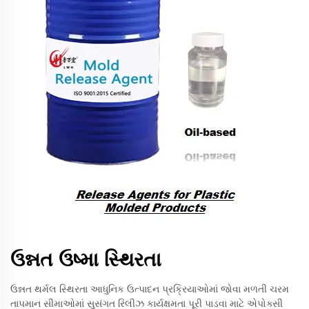
ઉન્નત ઉષ્મા સ્થિરતા
ઉન્નત થર્મલ સ્થિરતા આધુનિક ઉત્પાદન પ્રક્રિયાઓમાં જોવા મળતી ચરમ
તાપમાન સીમાઓમાં સુસંગત રિલીઝ કાર્યક્ષમતા પૂરી પાડવા માટે એપોક્સી