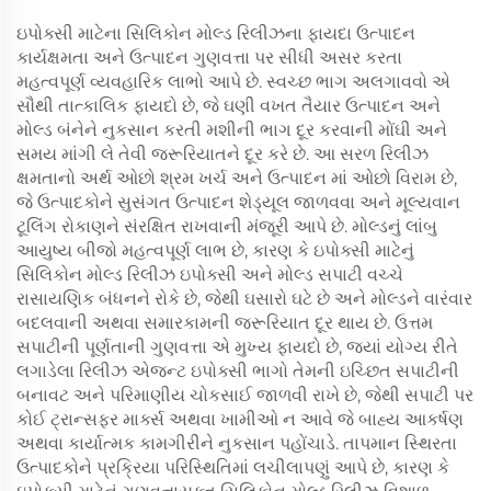
ઇપોક્સી માટેના સિલિકોન મોલ્ડ રિલીઝના ફાયદા ઉત્પાદન
કાર્યક્ષમતા અને ઉત્પાદન ગુણવત્તા પર સીધી અસર કરતા
મહત્વપૂર્ણ વ્યવહારિક લાભો આપે છે. સ્વચ્છ ભાગ અલગાવવો એ
સૌથી તાત્કાલિક ફાયદો છે, જે ઘણી વખત તૈયાર ઉત્પાદન અને
મોલ્ડ બંનેને નુકસાન કરતી મશીની ભાગ દૂર કરવાની મોંઘી અને
સમય માંગી લે તેવી જરૂરિયાતને દૂર કરે છે. આ સરળ રિલીઝ
ક્ષમતાનો અર્થ ઓછો શ્રમ ખર્ચ અને ઉત્પાદન માં ઓછો વિરામ છે,
જે ઉત્પાદકોને સુસંગત ઉત્પાદન શેડ્યૂલ જાળવવા અને મૂલ્યવાન
ટૂલિંગ રોકાણને સંરક્ષિત રાખવાની મંજૂરી આપે છે. મોલ્ડનું લાંબુ
આયુષ્ય બીજો મહત્વપૂર્ણ લાભ છે, કારણ કે ઇપોક્સી માટેનું
સિલિકોન મોલ્ડ રિલીઝ ઇપોક્સી અને મોલ્ડ સપાટી વચ્ચે
રાસાયણિક બંધનને રોકે છે, જેથી ઘસારો ઘટે છે અને મોલ્ડને વારંવાર
બદલવાની અથવા સમારકામની જરૂરિયાત દૂર થાય છે. ઉત્તમ
સપાટીની પૂર્ણતાની ગુણવત્તા એ મુખ્ય ફાયદો છે, જ્યાં યોગ્ય રીતે
લગાડેલા રિલીઝ એજન્ટ ઇપોક્સી ભાગો તેમની ઇચ્છિત સપાટીની
બનાવટ અને પરિમાણીય ચોકસાઈ જાળવી રાખે છે, જેથી સપાટી પર
કોઈ ટ્રાન્સફર માર્ક્સ અથવા ખામીઓ ન આવે જે બાહ્ય આકર્ષણ
અથવા કાર્યાત્મક કામગીરીને નુકસાન પહોંચાડે. તાપમાન સ્થિરતા
ઉત્પાદકોને પ્રક્રિયા પરિસ્થિતિમાં લચીલાપણું આપે છે, કારણ કે