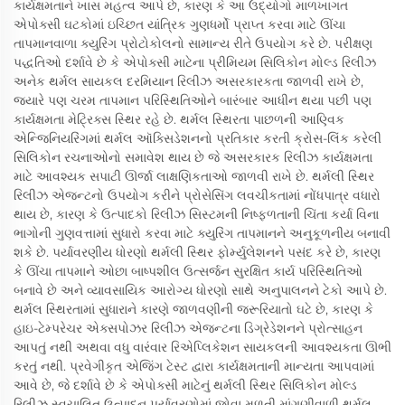
કાર્યક્ષમતાને ખાસ મહત્વ આપે છે, કારણ કે આ ઉદ્યોગો માળખાગત
એપોક્સી ઘટકોમાં ઇચ્છિત યાંત્રિક ગુણધર્મો પ્રાપ્ત કરવા માટે ઊંચા
તાપમાનવાળા ક્યુરિંગ પ્રોટોકોલનો સામાન્ય રીતે ઉપયોગ કરે છે. પરીક્ષણ
પદ્ધતિઓ દર્શાવે છે કે એપોક્સી માટેના પ્રીમિયમ સિલિકોન મોલ્ડ રિલીઝ
અનેક થર્મલ સાયકલ દરમિયાન રિલીઝ અસરકારકતા જાળવી રાખે છે,
જ્યારે પણ ચરમ તાપમાન પરિસ્થિતિઓને બારંબાર આધીન થયા પછી પણ
કાર્યક્ષમતા મેટ્રિક્સ સ્થિર રહે છે. થર્મલ સ્થિરતા પાછળની આણ્વિક
એન્જિનિયરિંગમાં થર્મલ ઑક્સિડેશનનો પ્રતિકાર કરતી ક્રોસ-લિંક કરેલી
સિલિકોન રચનાઓનો સમાવેશ થાય છે જે અસરકારક રિલીઝ કાર્યક્ષમતા
માટે આવશ્યક સપાટી ઊર્જા લાક્ષણિકતાઓ જાળવી રાખે છે. થર્મલી સ્થિર
રિલીઝ એજન્ટનો ઉપયોગ કરીને પ્રોસેસિંગ લવચીકતામાં નોંધપાત્ર વધારો
થાય છે, કારણ કે ઉત્પાદકો રિલીઝ સિસ્ટમની નિષ્ફળતાની ચિંતા કર્યા વિના
ભાગોની ગુણવત્તામાં સુધારો કરવા માટે ક્યુરિંગ તાપમાનને અનુકૂળનીય બનાવી
શકે છે. પર્યાવરણીય ધોરણો થર્મલી સ્થિર ફોર્મ્યુલેશનને પસંદ કરે છે, કારણ
કે ઊંચા તાપમાને ઓછા બાષ્પશીલ ઉત્સર્જન સુરક્ષિત કાર્ય પરિસ્થિતિઓ
બનાવે છે અને વ્યાવસાયિક આરોગ્ય ધોરણો સાથે અનુપાલનને ટેકો આપે છે.
થર્મલ સ્થિરતામાં સુધારાને કારણે જાળવણીની જરૂરિયાતો ઘટે છે, કારણ કે
હાઇ-ટેમ્પરેચર એક્સપોઝર રિલીઝ એજન્ટના ડિગ્રેડેશનને પ્રોત્સાહન
આપતું નથી અથવા વધુ વારંવાર રિએપ્લિકેશન સાયકલની આવશ્યકતા ઊભી
કરતું નથી. પ્રવેગીકૃત એજિંગ ટેસ્ટ દ્વારા કાર્યક્ષમતાની માન્યતા આપવામાં
આવે છે, જે દર્શાવે છે કે એપોક્સી માટેનું થર્મલી સ્થિર સિલિકોન મોલ્ડ
રિલીઝ સ્વચાલિત ઉત્પાદન પર્યાવરણોમાં જોવા મળતી માંગણીવાળી થર્મલ