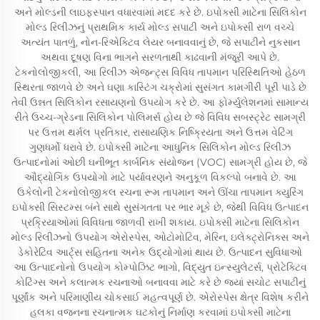
અને મોલ્ડની લાઇફસ્પાન વધારવામાં મદદ કરે છે. ઇપોક્સી માટેના સિલિકોન
મોલ્ડ રિલીઝનું પ્રાથમિક કાર્ય મોલ્ડ સપાટી અને ઇપોક્સી રાળ વચ્ચે
અત્યંત પાતળું, નોન-રિએક્ટિવ લેયર બનાવવાનું છે, જે સપાટીને નુકસાન
અથવા દૂષણ વિના ભાગને સરળતાથી કાઢવાની મંજૂરી આપે છે.
ટેકનોલોજીકલી, આ રિલીઝ એજન્ટ્સ વિવિધ તાપમાન પરિસ્થિતિઓ હેઠળ
સ્થિરતા જાળવે છે અને ઘણા કાસ્ટિંગ ચક્રોમાં સુસંગત કામગીરી પૂરી પાડે છે
તેવી ઉન્નત સિલિકોન રસાયણનો ઉપયોગ કરે છે. આ ફોર્મ્યુલેશનમાં સામાન્ય
રીતે ઉચ્ચ-ગ્રેડના સિલિકોન પોલિમર્સ હોય છે જે વિવિધ સબસ્ટ્રેટ સામગ્રી
પર ઉત્તમ થર્મલ પ્રતિકાર, રાસાયણિક નિષ્ક્રિયતા અને ઉત્તમ વેટિંગ
ગુણધર્મો ધરાવે છે. ઇપોક્સી માટેના આધુનિક સિલિકોન મોલ્ડ રિલીઝ
ઉત્પાદનોમાં ઓછી ઘનીભૂત કાર્બનિક સંયોજન (VOC) સામગ્રી હોય છે, જે
ઔદ્યોગિક ઉપયોગો માટે પર્યાવરણને અનુકૂળ વિકલ્પો બનાવે છે. આ
ઉકેલોની ટેકનોલોજીકલ રચના રૂમ તાપમાન અને ઊંચા તાપમાન ક્યુરિંગ
ઇપોક્સી સિસ્ટમ્સ બંને સાથે સુસંગતતા પર ભાર મૂકે છે, જેથી વિવિધ ઉત્પાદન
પ્રક્રિયાઓમાં વિવિધતા જાળવી રાખી શકાય. ઇપોક્સી માટેના સિલિકોન
મોલ્ડ રિલીઝનો ઉપયોગ એરોસ્પેસ, ઓટોમોટિવ, મેરિન, ઇલેક્ટ્રોનિક્સ અને
ડેકોરેટિવ આર્ટ્સ સહિતના અનેક ઉદ્યોગોમાં થાય છે. ઉત્પાદન સુવિધાઓ
આ ઉત્પાદનોનો ઉપયોગ કોમ્પોઝિટ ભાગો, વિદ્યુત ઇન્સ્યુલેટર્સ, પ્રોટેક્ટિવ
કોટિંગ્સ અને કલાત્મક રચનાઓ બનાવવા માટે કરે છે જ્યાં સચોટ સપાટીનું
પૂર્ણાંક અને પરિમાણીય ચોકસાઈ મહત્વપૂર્ણ છે. એરોસ્પેસ ક્ષેત્ર વિશેષ કરીને
હલકા વજનના રચનાત્મક ઘટકોનું નિર્માણ કરવામાં ઇપોક્સી માટેના