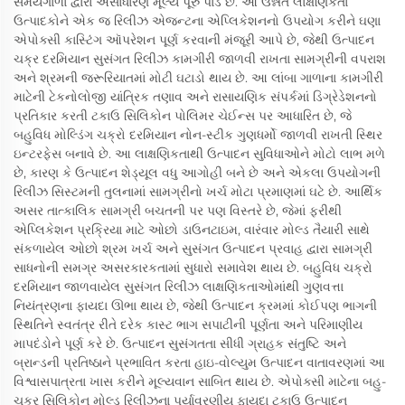
સમયગાળા દ્વારા અસાધારણ મૂલ્ય પૂરું પાડે છે. આ ઉન્નત લાક્ષણિકતા
ઉત્પાદકોને એક જ રિલીઝ એજન્ટના એપ્લિકેશનનો ઉપયોગ કરીને ઘણા
એપોક્સી કાસ્ટિંગ ઑપરેશન પૂર્ણ કરવાની મંજૂરી આપે છે, જેથી ઉત્પાદન
ચક્ર દરમિયાન સુસંગત રિલીઝ કામગીરી જાળવી રાખતા સામગ્રીની વપરાશ
અને શ્રમની જરૂરિયાતમાં મોટી ઘટાડો થાય છે. આ લાંબા ગાળાના કામગીરી
માટેની ટેકનોલોજી યાંત્રિક તણાવ અને રાસાયણિક સંપર્કમાં ડિગ્રેડેશનનો
પ્રતિકાર કરતી ટકાઉ સિલિકોન પોલિમર ચેઈન્સ પર આધારિત છે, જે
બહુવિધ મોલ્ડિંગ ચક્રો દરમિયાન નોન-સ્ટીક ગુણધર્મો જાળવી રાખતી સ્થિર
ઇન્ટરફેસ બનાવે છે. આ લાક્ષણિકતાથી ઉત્પાદન સુવિધાઓને મોટો લાભ મળે
છે, કારણ કે ઉત્પાદન શેડ્યૂલ વધુ આગોહી બને છે અને એકલા ઉપયોગની
રિલીઝ સિસ્ટમની તુલનામાં સામગ્રીનો ખર્ચ મોટા પ્રમાણમાં ઘટે છે. આર્થિક
અસર તાત્કાલિક સામગ્રી બચતની પર પણ વિસ્તરે છે, જેમાં ફરીથી
એપ્લિકેશન પ્રક્રિયા માટે ઓછો ડાઉનટાઇમ, વારંવાર મોલ્ડ તૈયારી સાથે
સંકળાયેલ ઓછો શ્રમ ખર્ચ અને સુસંગત ઉત્પાદન પ્રવાહ દ્વારા સામગ્રી
સાધનોની સમગ્ર અસરકારકતામાં સુધારો સમાવેશ થાય છે. બહુવિધ ચક્રો
દરમિયાન જાળવાયેલ સુસંગત રિલીઝ લાક્ષણિકતાઓમાંથી ગુણવત્તા
નિયંત્રણના ફાયદા ઊભા થાય છે, જેથી ઉત્પાદન ક્રમમાં કોઈપણ ભાગની
સ્થિતિને સ્વતંત્ર રીતે દરેક કાસ્ટ ભાગ સપાટીની પૂર્ણતા અને પરિમાણીય
માપદંડોને પૂર્ણ કરે છે. ઉત્પાદન સુસંગતતા સીધી ગ્રાહક સંતુષ્ટિ અને
બ્રાન્ડની પ્રતિષ્ઠાને પ્રભાવિત કરતા હાઇ-વોલ્યુમ ઉત્પાદન વાતાવરણમાં આ
વિશ્વાસપાત્રતા ખાસ કરીને મૂલ્યવાન સાબિત થાય છે. એપોક્સી માટેના બહુ-
ચક્ર સિલિકોન મોલ્ડ રિલીઝના પર્યાવરણીય ફાયદા ટકાઉ ઉત્પાદન