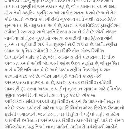
ઇપોક્સી માટેનું ગુણવત્તાયુક્ત સિલિકોન મોલ્ડ રિલીઝ વિશાળ
તાપમાન શ્રેણીમાં અસરકારક રહે છે, જે તાપમાનમાં વધારો થયા
હોય તેવી ક્યુરિંગ પ્રક્રિયાઓ સાથે સંગતતા ધરાવે છે અને તેમાં
કોઈ ઘટાડો અથવા કામગીરીનો નુકસાન થતો નથી. રાસાયણિક
સુસંગતતા ચિંતામુક્તતા આપે છે, કારણ કે આ વિશિષ્ટ ફોર્મ્યુલેશન
ઇપોક્સી રસાયણ સાથે પ્રતિક્રિયા કરવાને રોકે છે, જેથી તૈયાર
ભાગોના યાંત્રિક ગુણધર્મો અથવા સપાટીની લાક્ષણિકતાઓને
નુકસાન પહોંચાડી શકે તેવા દૂષણને રોકી શકાય છે. પર્યાવરણીય
ધ્યાન આધુનિક ઇપોક્સી માટેના સિલિકોન મોલ્ડ રિલીઝ
ઉત્પાદનોને પસંદ કરે છે, જેમાં સામાન્ય રીતે પરંપરાગત રિલીઝ
એજન્ટ કરતાં ઓછી ગંધ અને ઓછા ઉદ્ગાર હોય છે, જે સુરક્ષિત
કાર્ય પરિસ્થિતિ બનાવે છે અને પર્યાવરણીય નિયમોનું પાલન
કરવામાં મદદ કરે છે. ઓછા સામગ્રી વ્યર્થને કારણે ખર્ચ
અસરકારકતા સ્પષ્ટ થાય છે, કારણ કે સ્વચ્છ રિલીઝ ચોંટેલી
સામગ્રી દૂર કરવા અથવા સપાટીનું નુકસાન સુધારવા માટે દ્વિતીય
પૂર્ણતા કામગીરીની જરૂરિયાતને દૂર કરે છે. એક જ
એપ્લિકેશનમાંથી એકથી વધુ રિલીઝ ચક્રો ઉત્પાદકતાને મહત્તમ
કરે છે, જ્યાં ઇપોક્સી માટેના ઘણા સિલિકોન મોલ્ડ રિલીઝ ઉત્પાદનો
ફરીથી લગાડવાની જરૂરિયાત પડતી હોય તે પહેલાં ઘણી કાસ્ટિંગ
કામગીરી દરમિયાન અસરકારક રિલીઝ કામગીરી પૂરી પાડે છે. સરળ
એપ્લિકેશન પદ્ધતિઓ નાના પાયેની કારીગરી વર્કશોપથી માંડીને