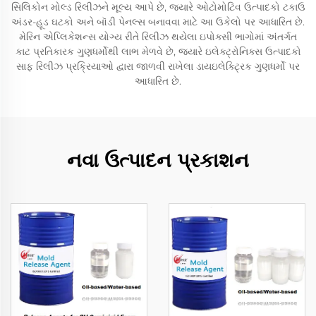
સિલિકોન મોલ્ડ રિલીઝને મૂલ્ય આપે છે, જ્યારે ઓટોમોટિવ ઉત્પાદકો ટકાઉ
અંડર-હૂડ ઘટકો અને બૉડી પેનલ્સ બનાવવા માટે આ ઉકેલો પર આધારિત છે.
મેરિન એપ્લિકેશન્સ યોગ્ય રીતે રિલીઝ થયેલા ઇપોક્સી ભાગોમાં અંતર્ગત
કાટ પ્રતિકારક ગુણધર્મોથી લાભ મેળવે છે, જ્યારે ઇલેક્ટ્રોનિક્સ ઉત્પાદકો
સાફ રિલીઝ પ્રક્રિયાઓ દ્વારા જાળવી રાખેલા ડાયઇલેક્ટ્રિક ગુણધર્મો પર
આધારિત છે.
નવા ઉત્પાદન પ્રકાશન