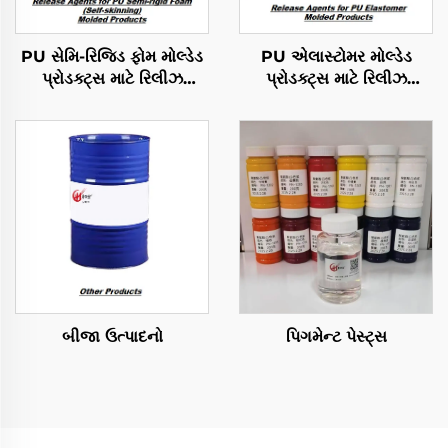
PU સેમિ-રિજિડ ફોમ મોલ્ડેડ
PU એલાસ્ટોમર મોલ્ડેડ
પ્રોડક્ટ્સ માટે રિલીઝ
પ્રોડક્ટ્સ માટે રિલીઝ
એજન્ટ્સ
એજન્ટ્સ
બીજા ઉત્પાદનો
પિગમેન્ટ પેસ્ટ્સ