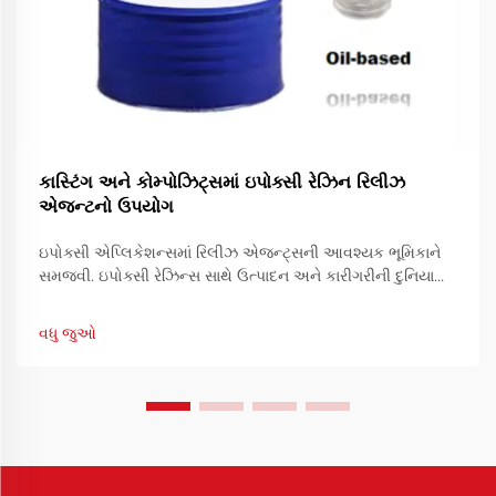
કાસ્ટિંગ અને કોમ્પોઝિટ્સમાં ઇપોક્સી રેઝિન રિલીઝ
એજન્ટનો ઉપયોગ
ઇપોક્સી એપ્લિકેશન્સમાં રિલીઝ એજન્ટ્સની આવશ્યક ભૂમિકાને
સમજવી. ઇપોક્સી રેઝિન્સ સાથે ઉત્પાદન અને કારીગરીની દુનિયામાં,
સફળતા ઘણીવાર રિલીઝ એજન્ટ્સના યોગ્ય ઉપયોગ પર નિર્ભર કરે
છે. આ વિશેષ સંયોજનો ખાતરી કરવામાં મહત્વપૂર્ણ ભૂમિકા ભજવે છે...
વધુ જુઓ