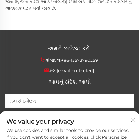
જાય છે, જેના કારણે આ ટેકનોલોજી સ્પર્ધાત્મક બેડિંગ ઉત્પાદન કામગીરીનું
આવશ્યક ઘટક બની જાય છે.
અમને કન્ટેક્ટ કરો
મોબાઇલ:
+86-13573790259
મેલ:
[email protected]
આપનું સંદેશ આપો
હવે મોકલો
We value your privacy
We use cookies and similar tools to provide our services.
If you don't want to accept all cookies, click Personalize