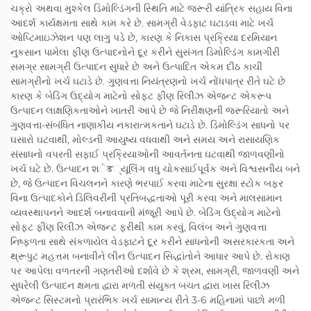
ચક્રો અથવા મુશ્કેલ ડિમોલ્ડિંગની સ્થિતિ માટે જરૂરી યાંત્રિક સહાય વિના
આદર્શ કાર્યક્ષમતા સાથે કામ કરે છે. સામગ્રી વેડફાટ ઘટાડવા માટે ખર્ચ
ઓપ્ટિમાઇઝેશન પણ લાગુ પડે છે, કારણ કે નિકાસ પ્રક્રિયા દરમિયાન
નુકસાન પામેલા ફીણ ઉત્પાદનોને દૂર કરીને સુસંગત ડિમોલ્ડિંગ કામગીરી
સમગ્ર સામગ્રી ઉત્પાદન સુધારે છે અને ઉત્પાદિત એકમ દીઠ કાચી
સામગ્રીનો ખર્ચ ઘટાડે છે. ગુણવત્તા નિયંત્રણનો ખર્ચ નોંધપાત્ર રીતે ઘટે છે
કારણ કે બેડિંગ ઉદ્યોગ માટેનો સોફ્ટ ફીણ રિલીઝ એજન્ટ એકરૂપ
ઉત્પાદન લાક્ષણિકતાઓને ખાતરી આપે છે જે નિરીક્ષણની જરૂરિયાતો અને
ગુણવત્તા-સંબંધિત નાણાકીય નકારાત્મકતાને ઘટાડે છે. ડિમોલ્ડિંગ સાધનો પર
ઘસારો ઘટવાથી, મોલ્ડની આયુષ્ય વધવાથી અને સમય અને રાસાયણિક
સંસાધનો વપરતી સફાઈ પ્રક્રિયાઓની આવર્તનતા ઘટવાથી જાળવણીનો
ખર્ચ ઘટે છે. ઉત્પાદન શेड્યૂલિંગ વધુ ચોકસાઈપૂર્વક અને વિશ્વસનીય બને
છે, જે ઉત્પાદન વિચલનને કારણે ભરપાઈ કરવા માટેના સુરક્ષા સ્ટોક બફર
વિના ઉત્પાદકોને ડિલિવરીની પ્રતિબદ્ધતાઓ પૂરી કરવા અને માલસામાન
વ્યવસ્થાપનને આદર્શ બનાવવાની મંજૂરી આપે છે. બેડિંગ ઉદ્યોગ માટેનો
સોફ્ટ ફીણ રિલીઝ એજન્ટ ફરીથી કામ કરવું, વિલંબ અને ગુણવત્તા
નિષ્ફળતા સાથે સંકળાયેલ વેડફાટને દૂર કરીને સાધનોની અસરકારકતા અને
થ્રૂપુટ મહત્તમ બનાવીને લીન ઉત્પાદન સિદ્ધાંતોને આધાર આપે છે. રોકાણ
પર આપેલા વળતરની ગણતરીઓ દર્શાવે છે કે શ્રમ, સામગ્રી, જાળવણી અને
સુધરેલી ઉત્પાદન ક્ષમતા દ્વારા મળતી સંયુક્ત બચત દ્વારા ખાસ રિલીઝ
એજન્ટ સિસ્ટમનો પ્રારંભિક ખર્ચ સામાન્ય રીતે 3-6 મહિનામાં પાછો મળી