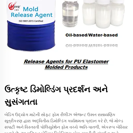
ઉત્કૃષ્ટ ડિમોલ્ડિંગ પ્રદર્શન અને
સુસંગતતા
બેડિંગ ઉદ્યોગ માટેની સોફ્ટ ફોમ રીલીઝ એજન્ટ ઉન્નત રાસાયણિક
સૂત્રીકરણ દ્વારા અદ્વિતીય ડિમોલ્ડિંગ કાર્યક્ષમતા પ્રદાન કરે છે, જે મોલ્ડ
સપાટી અને વિસ્તરતી પોલિયુરેથેન ફોમ વચ્ચે અતિ-પાતળી, એકરૂપ બેરિયર