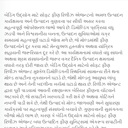
બેડિંગ ઉદ્યોગ માટે સોફ્ટ ફીણ રિલીઝ એજન્ટનો અમલ ઉત્પાદન
કાર્યક્ષમતા અને ઉત્પાદન ગુણવત્તા પર સીધી અસર કરતા
મહત્વપૂર્ણ ઓપરેશનલ લાભો આપે છે. ડિમોલ્ડિંગ પ્રક્રિયા વધુ
ઝડપી અને વિશ્વસનીય બનતા, ઉત્પાદન સુવિધાઓમાં ચક્ર
સમયમાં મહત્વપૂર્ણ ઘટાડો જોવા મળે છે, જે મોલ્ડમાંથી ફીણ
ઉત્પાદનોને દૂર કરવા માટે મેન્યુઅલ હસ્તક્ષેપ અથવા યાંત્રિક
સહાયની જરૂરિયાત દૂર કરે છે. આ કાર્યક્ષમતામાં વધારો વધુ સાધનો
અથવા શ્રમ સંસાધનોની જરૂર વગર દૈનિક ઉત્પાદન ક્ષમતામાં
વધારો તરફ દોરી જાય છે. બેડિંગ ઉદ્યોગ માટેનો સોફ્ટ ફીણ
રિલીઝ એજન્ટ મુશ્કેલ ડિમોલ્ડિંગની સ્થિતિમાં સામાન્ય રીતે થતા
મોલ્ડ સપાટીના નુકસાનને ઘટાડે છે, જેથી મોલ્ડનું આયુષ્ય લાંબુ
થાય છે અને તેની બદલીના ખર્ચમાં ઘટાડો થાય છે. રિલીઝ એજન્ટ
દ્વારા પૂરી પાડવામાં આવતી રક્ષણાત્મક બેરિયર ફીણના ચોંટવાને
અટકાવે છે, જે સપાટીને ખરબચડી કરી શકે છે અથવા કોટિંગને
નબળી પાડી શકે છે, તેથી ઉત્પાદકો મોલ્ડ જાળવણી અને સુધારણા
કાર્યક્રમો પર મહત્વપૂર્ણ સંસાધનો બચાવે છે. ગુણવત્તાની સુસંગતતા
બીજો મોટો લાભ છે, કારણ કે બેડિંગ ઉદ્યોગ માટેનો સોફ્ટ ફીણ
રિલીઝ એજન્ટ બધા ઉત્પાદિત ફીણ યુનિટ્સમાં એકરૂપ સપાટીની