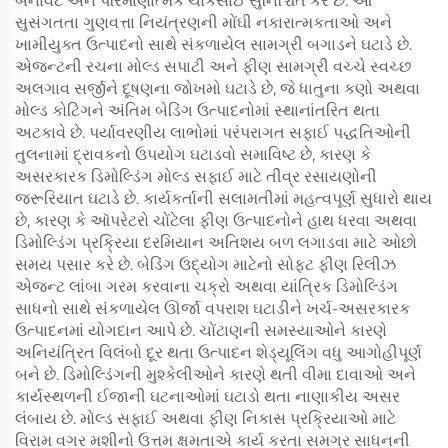
બનાવટ અને પરિમાણાત્મક ચોકસાઈ સુનિશ્ચિત કરે છે. આ
સુસંગતતા ગુણવત્તા નિયંત્રણની મોંઘી નકારાત્મકતાઓ અને
ખામીયુક્ત ઉત્પાદનો સાથે સંકળાયેલ સામગ્રી બગાડને ઘટાડે છે.
એજન્ટની રચના મોલ્ડ સપાટી અને ફીણ સામગ્રી વચ્ચે સ્વચ્છ
અલગાવ સર્જીને દૂષણના જોખમો ઘટાડે છે, જે ધાતુના કણો અથવા
મોલ્ડ કોટિંગને અંતિમ બેડિંગ ઉત્પાદનોમાં સ્થાનાંતરિત થતા
અટકાવે છે. પર્યાવરણીય લાભોમાં પરંપરાગત સફાઈ પદ્ધતિઓની
તુલનામાં દ્રાવકનો ઉપયોગ ઘટાડવો સમાવિષ્ટ છે, કારણ કે
અસરકારક ડિમોલ્ડિંગ મોલ્ડ સફાઈ માટે તીવ્ર રસાયણોની
જરૂરિયાત ઘટાડે છે. કાર્યકર્તાની સલામતીમાં મહત્વપૂર્ણ સુધારો થાય
છે, કારણ કે ઑપરેટરો ચોંટેલા ફીણ ઉત્પાદનોને હાથ ધરવા અથવા
ડિમોલ્ડિંગ પ્રક્રિયા દરમિયાન અતિશય બળ લગાડવા માટે ઓછો
સમય પસાર કરે છે. બેડિંગ ઉદ્યોગ માટેનો સોફ્ટ ફીણ રિલીઝ
એજન્ટ લાંબા ગરમ કરવાના ચક્રો અથવા યાંત્રિક ડિમોલ્ડિંગ
સાધનો સાથે સંકળાયેલ ઊર્જા વપરાશ ઘટાડીને ખર્ચ-અસરકારક
ઉત્પાદનમાં યોગદાન આપે છે. ચોંટાણની સમસ્યાઓને કારણે
અનિયંત્રિત વિલંબો દૂર થતા ઉત્પાદન શેડ્યૂલિંગ વધુ આગોહીપૂર્ણ
બને છે. ડિમોલ્ડિંગની મુશ્કેલીઓને કારણે થતી વીમા દાવાઓ અને
કાર્યસ્થળની ઈજાની ઘટનાઓમાં ઘટાડો થતા નાણાકીય અસર
લંબાય છે. મોલ્ડ સફાઈ અથવા ફીણ નિકાસ પ્રક્રિયાઓ માટે
વિરામ વગર મશીનો ઉત્તમ ક્ષમતાએ કાર્ય કરતા સમગ્ર સાધનની