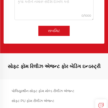
0/1000
સબમિટ
સોફ્ટ ફોમ રિલીઝ એજન્ટ ફોર બેડિંગ ઇન્ડસ્ટ્રી
પોલિયુરથીન સોફ્ટ ફોમ મોલ્ડ રીલીઝ એજન્ટ
સોફ્ટ PU ફોમ રીલીઝ એજન્ટ