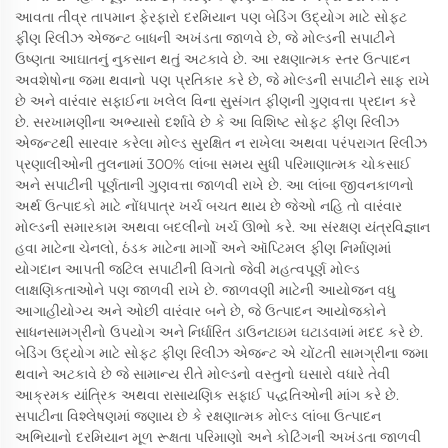
આવતા તીવ્ર તાપમાન ફેરફારો દરમિયાન પણ બેડિંગ ઉદ્યોગ માટે સોફ્ટ
ફીણ રિલીઝ એજન્ટ બાધની અખંડતા જાળવે છે, જે મોલ્ડની સપાટીને
ઉષ્ણતા આઘાતનું નુકસાન થતું અટકાવે છે. આ રક્ષણાત્મક સ્તર ઉત્પાદન
અવશેષોના જમા થવાનો પણ પ્રતિકાર કરે છે, જે મોલ્ડની સપાટીને સાફ રાખે
છે અને વારંવાર સફાઈના ખલેલ વિના સુસંગત ફીણની ગુણવત્તા પ્રદાન કરે
છે. સરખામણીના અભ્યાસો દર્શાવે છે કે આ વિશિષ્ટ સોફ્ટ ફીણ રિલીઝ
એજન્ટથી સારવાર કરેલા મોલ્ડ સુરક્ષિત ન રાખેલા અથવા પરંપરાગત રિલીઝ
પ્રણાલીઓની તુલનામાં 300% લાંબા સમય સુધી પરિમાણાત્મક ચોકસાઈ
અને સપાટીની પૂર્ણતાની ગુણવત્તા જાળવી રાખે છે. આ લાંબા જીવનકાળનો
અર્થ ઉત્પાદકો માટે નોંધપાત્ર ખર્ચ બચત થાય છે જેઓ નહિ તો વારંવાર
મોલ્ડની સમારકામ અથવા બદલીનો ખર્ચ ઊભો કરે. આ સંરક્ષણ યંત્રવિજ્ઞાન
હવા માટેના ચેનલો, ઠંડક માટેના માર્ગો અને ઑપ્ટિમલ ફીણ નિર્માણમાં
યોગદાન આપતી જટિલ સપાટીની વિગતો જેવી મહત્વપૂર્ણ મોલ્ડ
લાક્ષણિકતાઓને પણ જાળવી રાખે છે. જાળવણી માટેની આયોજન વધુ
આગાહીયોગ્ય અને ઓછી વારંવાર બને છે, જે ઉત્પાદન આયોજકોને
સાધનસામગ્રીનો ઉપયોગ અને નિર્ધારિત ડાઉનટાઇમ ઘટાડવામાં મદદ કરે છે.
બેડિંગ ઉદ્યોગ માટે સોફ્ટ ફીણ રિલીઝ એજન્ટ એ ચોંટતી સામગ્રીના જમા
થવાને અટકાવે છે જે સામાન્ય રીતે મોલ્ડનો વસ્તુનો ઘસારો વધારે તેવી
આક્રમક યાંત્રિક અથવા રાસાયણિક સફાઈ પદ્ધતિઓની માંગ કરે છે.
સપાટીના વિશ્લેષણમાં જણાય છે કે રક્ષણાત્મક મોલ્ડ લાંબા ઉત્પાદન
અભિયાનો દરમિયાન મૂળ રૂક્ષતા પરિમાણો અને કોટિંગની અખંડતા જાળવી