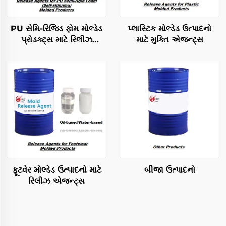
PU સેમિ-રિજિડ ફોમ મોલ્ડેડ
પ્લાસ્ટિક મોલ્ડેડ ઉત્પાદનો
પ્રોડક્ટ્સ માટે રિલીઝ
માટે મુક્તિ એજન્ટ્સ
એજન્ટ્સ
ફૂટવેર મોલ્ડેડ ઉત્પાદનો માટે
બીજા ઉત્પાદનો
રિલીઝ એજન્ટ્સ