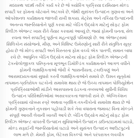
મધ્યસ્થ પદાર્થ તરીકે કાર્ય કરે છે જે ક્યોરિંગ પ્રક્રિયા દરમિયાન મોલ્ડ
સપાટી પર ફોમના ચોંટવાને અટકાવે છે, જેથી સુસંગત ઉત્પાદન ગુણવત્તા અને
ઓપરેશનલ કાર્યક્ષમતા જાળવી રાખી શકાય. મેટ્રેસ અને તકિયા ઉત્પાદનની
અનન્ય જરૂરિયાતોને પૂર્ણ કરવા માટે બેડિંગ ઉદ્યોગ માટેનું સોફ્ટ ફોમ
રિલીઝ એજન્ટ ખાસ રીતે તૈયાર કરવામાં આવ્યું છે, જ્યાં ફોમની ઘનતા, સેલ
રચના અને સપાટીનું પૂર્ણત્વ મહત્વપૂર્ણ પરિમાણો છે. આ એજન્ટ્સમાં
સિલિકોન સંયોજનો, મીણ, અને વિશિષ્ટ ઉમેરણોનું સારી રીતે સંતુલિત સૂત્ર
હોય છે જે મોલ્ડ સપાટી અને વિસ્તરતા ફોમ વચ્ચે એક પાતળી, સમાન બાધા
રચે છે. આધુનિક બેડિંગ ઉદ્યોગ માટેના સોફ્ટ ફોમ રિલીઝ એજન્ટની
ટેકનોલોજીકલ પરિષ્કૃતતા મૂળભૂત ડિમોલ્ડિંગ કાર્યક્ષમતાને આગળ વધીને
ફોમની લાક્ષણિકતાઓ જેવી કે શ્વાસનીયતા, ટકાઉપણું અને
આરામદાયકતામાં સુધારો કરતી લાક્ષણિકતાઓને સમાવે છે. ઉન્નત સૂત્રોમાં
તાપમાન-પ્રતિરોધક ઘટકોનો સમાવેશ થાય છે જે ઉચ્ચ તાપમાન પોલિયુરેથેન
પ્રતિક્રિયાઓથી માંડીને આસપાસના ઠંડકના તબક્કાઓ સુધીની વિવિધ
ઉત્પાદન પરિસ્થિતિઓમાં અસરકારકતા જાળવી રાખે છે. એપ્લિકેશન
પ્રક્રિયામાં ચોક્કસ સ્પ્રે અથવા બ્રશિંગ તકનીકોનો સમાવેશ થાય છે જે
ફોમની ગુણવત્તાને નુકસાન પહોંચાડી શકે તેવા વધારાના જમાવટ વિના મોલ્ડને
સંપૂર્ણ આવરી લેવાની ખાતરી આપે છે. બેડિંગ ઉદ્યોગ માટેનું સોફ્ટ ફોમ
રિલીઝ એજન્ટ વાપરતી ઉત્પાદન સુવિધાઓને ઉત્પાદન ડાઉનટાઇમમાં ઘટાડો,
મોલ્ડ સફાઈની જરૂરિયાતોમાં ઘટાડો અને સુસંગત ઉત્પાદન આઉટપુટનો
લાભ મળે છે. મેમરી ફોમ, લેટેક્સ વિકલ્પો અને પરંપરાગત લવચીક