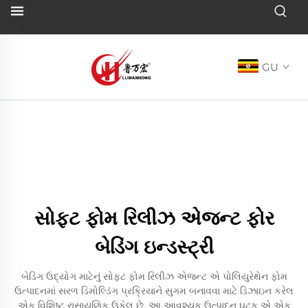
GU
સોફ્ટ ફોમ રિલીઝ એજન્ટ ફોર
બેડિંગ ઇન્ડસ્ટ્રી
બેડિંગ ઉદ્યોગ માટેનું સોફ્ટ ફોમ રિલીઝ એજન્ટ એ પોલિયુરેથેન ફોમ
ઉત્પાદનમાં સરળ ડિમોલ્ડિંગ પ્રક્રિયાને સુગમ બનાવવા માટે ડિઝાઇન કરેલ
એક વિશિષ્ટ રાસાયણિક ઉકેલ છે. આ આવશ્યક ઉત્પાદન ઘટક એ એક