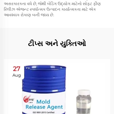
અસરકારકતા વધે છે, જેથી બેડિંગ ઉદ્યોગ માટેનો સોફ્ટ ફીણ
રિલીઝ એજન્ટ સ્પર્ધાત્મક ઉત્પાદન કાર્યાત્મકતા માટે એક
આવશ્યક રોકાણ બની જાય છે.
ટીપ્સ અને યુક્તિઓ
27
Aug