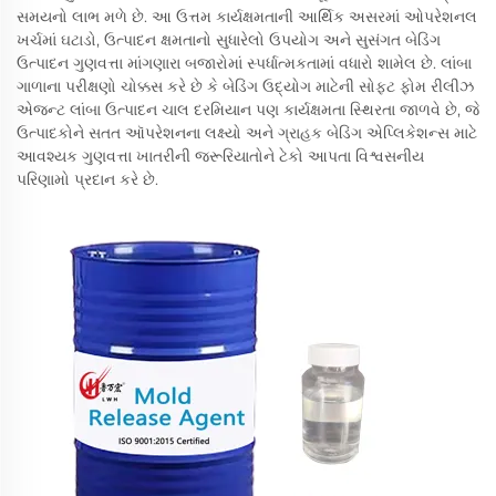
સમયનો લાભ મળે છે. આ ઉત્તમ કાર્યક્ષમતાની આર્થિક અસરમાં ઓપરેશનલ
ખર્ચમાં ઘટાડો, ઉત્પાદન ક્ષમતાનો સુધારેલો ઉપયોગ અને સુસંગત બેડિંગ
ઉત્પાદન ગુણવત્તા માંગણારા બજારોમાં સ્પર્ધાત્મકતામાં વધારો શામેલ છે. લાંબા
ગાળાના પરીક્ષણો ચોક્કસ કરે છે કે બેડિંગ ઉદ્યોગ માટેની સોફ્ટ ફોમ રીલીઝ
એજન્ટ લાંબા ઉત્પાદન ચાલ દરમિયાન પણ કાર્યક્ષમતા સ્થિરતા જાળવે છે, જે
ઉત્પાદકોને સતત ઑપરેશનના લક્ષ્યો અને ગ્રાહક બેડિંગ એપ્લિકેશન્સ માટે
આવશ્યક ગુણવત્તા ખાતરીની જરૂરિયાતોને ટેકો આપતા વિશ્વસનીય
પરિણામો પ્રદાન કરે છે.