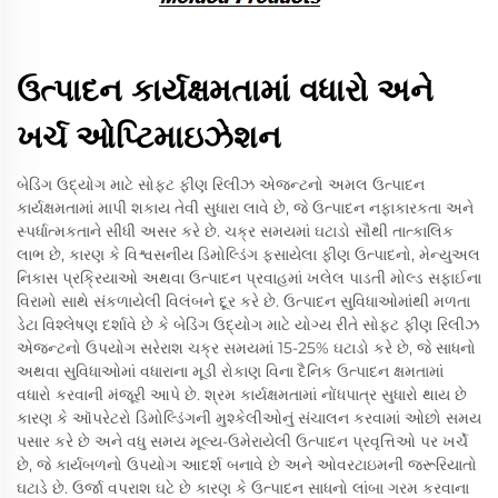
ઉત્પાદન કાર્યક્ષમતામાં વધારો અને
ખર્ચ ઓપ્ટિમાઇઝેશન
બેડિંગ ઉદ્યોગ માટે સોફ્ટ ફીણ રિલીઝ એજન્ટનો અમલ ઉત્પાદન
કાર્યક્ષમતામાં માપી શકાય તેવી સુધારા લાવે છે, જે ઉત્પાદન નફાકારકતા અને
સ્પર્ધાત્મકતાને સીધી અસર કરે છે. ચક્ર સમયમાં ઘટાડો સૌથી તાત્કાલિક
લાભ છે, કારણ કે વિશ્વસનીય ડિમોલ્ડિંગ ફસાયેલા ફીણ ઉત્પાદનો, મેન્યુઅલ
નિકાસ પ્રક્રિયાઓ અથવા ઉત્પાદન પ્રવાહમાં ખલેલ પાડતી મોલ્ડ સફાઈના
વિરામો સાથે સંકળાયેલી વિલંબને દૂર કરે છે. ઉત્પાદન સુવિધાઓમાંથી મળતા
ડેટા વિશ્લેષણ દર્શાવે છે કે બેડિંગ ઉદ્યોગ માટે યોગ્ય રીતે સોફ્ટ ફીણ રિલીઝ
એજન્ટનો ઉપયોગ સરેરાશ ચક્ર સમયમાં 15-25% ઘટાડો કરે છે, જે સાધનો
અથવા સુવિધાઓમાં વધારાના મૂડી રોકાણ વિના દૈનિક ઉત્પાદન ક્ષમતામાં
વધારો કરવાની મંજૂરી આપે છે. શ્રમ કાર્યક્ષમતામાં નોંધપાત્ર સુધારો થાય છે
કારણ કે ઑપરેટરો ડિમોલ્ડિંગની મુશ્કેલીઓનું સંચાલન કરવામાં ઓછો સમય
પસાર કરે છે અને વધુ સમય મૂલ્ય-ઉમેરાયેલી ઉત્પાદન પ્રવૃત્તિઓ પર ખર્ચે
છે, જે કાર્યબળનો ઉપયોગ આદર્શ બનાવે છે અને ઓવરટાઇમની જરૂરિયાતો
ઘટાડે છે. ઉર્જા વપરાશ ઘટે છે કારણ કે ઉત્પાદન સાધનો લાંબા ગરમ કરવાના