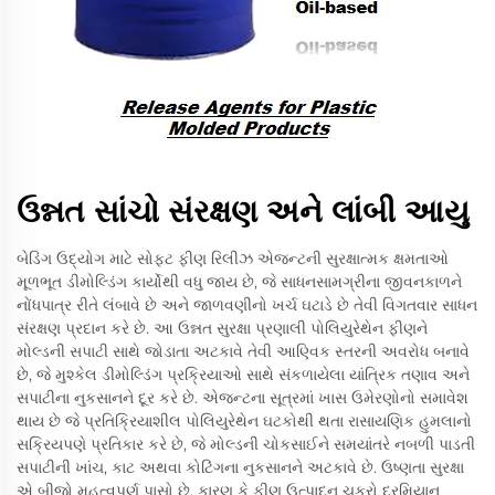
ઉન્નત સાંચો સંરક્ષણ અને લાંબી આયુ
બેડિંગ ઉદ્યોગ માટે સોફ્ટ ફીણ રિલીઝ એજન્ટની સુરક્ષાત્મક ક્ષમતાઓ
મૂળભૂત ડીમોલ્ડિંગ કાર્યોથી વધુ જાય છે, જે સાધનસામગ્રીના જીવનકાળને
નોંધપાત્ર રીતે લંબાવે છે અને જાળવણીનો ખર્ચ ઘટાડે છે તેવી વિગતવાર સાધન
સંરક્ષણ પ્રદાન કરે છે. આ ઉન્નત સુરક્ષા પ્રણાલી પોલિયુરેથેન ફીણને
મોલ્ડની સપાટી સાથે જોડાતા અટકાવે તેવી આણ્વિક સ્તરની અવરોધ બનાવે
છે, જે મુશ્કેલ ડીમોલ્ડિંગ પ્રક્રિયાઓ સાથે સંકળાયેલા યાંત્રિક તણાવ અને
સપાટીના નુકસાનને દૂર કરે છે. એજન્ટના સૂત્રમાં ખાસ ઉમેરણોનો સમાવેશ
થાય છે જે પ્રતિક્રિયાશીલ પોલિયુરેથેન ઘટકોથી થતા રાસાયણિક હુમલાનો
સક્રિયપણે પ્રતિકાર કરે છે, જે મોલ્ડની ચોકસાઈને સમયાંતરે નબળી પાડતી
સપાટીની ખાંચ, કાટ અથવા કોટિંગના નુકસાનને અટકાવે છે. ઉષ્ણતા સુરક્ષા
એ બીજો મહત્વપૂર્ણ પાસો છે, કારણ કે ફીણ ઉત્પાદન ચક્રો દરમિયાન