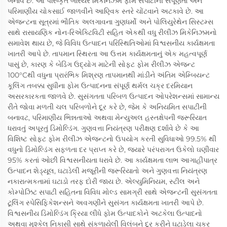
બનાવે છે. આ પરિષ્કૃત બેરિયર મિકેનિઝમ ફોમ સપાટીની સંપૂર્ણતા અને
પરિમાણીય ચોકસાઈ જાળવીને આણ્વિક સ્તરે ચોંટવાને અટકાવે છે. આ
એજન્ટના સૂત્રમાં ભૌતિક અલગાવના ગુણધર્મો અને પોલિયુરેથેન સિસ્ટમ્સ
સાથે રાસાયણિક નોન-રિએક્ટિવિટી સહિત એકથી વધુ રીલીઝ મિકેનિઝમનો
સમાવેશ થાય છે, જે વિવિધ ઉત્પાદન પરિસ્થિતિઓમાં વિશ્વસનીય કાર્યક્ષમતા
ખાતરી આપે છે. તાપમાન સ્થિરતા આ ઉત્તમ કાર્યક્ષમતાનું એક મહત્વપૂર્ણ
પાસું છે, કારણ કે બેડિંગ ઉદ્યોગ માટેની સોફ્ટ ફોમ રીલીઝ એજન્ટ
100°Cથી વધુના પ્રારંભિક મિશ્રણ તાપમાનથી માંડીને અંતિમ એમ્બિયન્ટ
કૂલિંગ તબક્કા સુધીના ફોમ ઉત્પાદનના સંપૂર્ણ થર્મલ ચક્ર દરમિયાન
અસરકારકતા જાળવે છે. સુસંગતતા પરિબળ ઉત્પાદન ઓપરેશન્સમાં સામાન્ય
રીતે જોવા મળતી ચલ પરિબળોને દૂર કરે છે, જેમ કે અનિયમિત સપાટીની
બનાવટ, પરિમાણીય ભિન્નતાઓ અથવા મેન્યુઅલ હસ્તક્ષેપની જરૂરિયાત
ધરાવતું અપૂરતું ડિમોલ્ડિંગ. ગુણવત્તા નિયંત્રણ પરીક્ષણ દર્શાવે છે કે આ
વિશિષ્ટ સોફ્ટ ફોમ રીલીઝ એજન્ટનો ઉપયોગ કરતી સુવિધાઓ 99.5% થી
વધુનો ડિમોલ્ડિંગ સફળતા દર પ્રાપ્ત કરે છે, જ્યારે પરંપરાગત ઉકેલો ઘણીવાર
95% કરતાં ઓછી વિશ્વસનીયતા ધરાવે છે. આ કાર્યક્ષમતા લાભ આગાહીપાત્ર
ઉત્પાદન શેડ્યૂલ, ઘટાડેલી મજૂરીની જરૂરિયાતો અને ગુણવત્તા નિયંત્રણ
નકારાત્મકતામાં ઘટાડો તરફ દોરી જાય છે. એલ્યુમિનિયમ, સ્ટીલ અને
કોમ્પોઝિટ સપાટી સહિતના વિવિધ મોલ્ડ સામગ્રી સાથે એજન્ટની સુસંગતતા
ટૂલિંગ સ્પેસિફિકેશન્સને અવગણીને સુસંગત કાર્યક્ષમતા ખાતરી આપે છે.
વિશ્વસનીય ડિમોલ્ડિંગ ક્રિયા લીધે ફોમ ઉત્પાદકોને અટકેલા ઉત્પાદનો
અથવા મુશ્કેલ નિકાસી સાથે સંકળાયેલી વિલંબને દૂર કરીને ઘટાડેલા ચક્ર