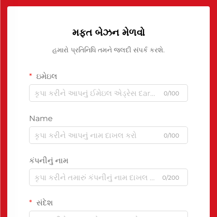
મફત બેઝન મેળવો
હમારો પ્રતિનિધિ તમને જલદી સંપર્ક કરશે.
ઇમેઇલ
0/100
Name
0/100
કંપનીનું નામ
0/200
સંદેશ