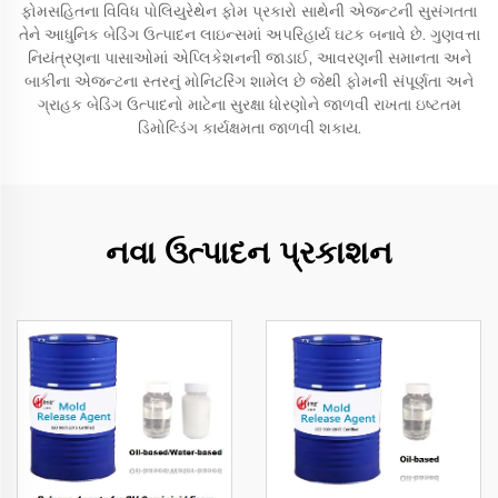
ફોમસહિતના વિવિધ પોલિયુરેથેન ફોમ પ્રકારો સાથેની એજન્ટની સુસંગતતા
તેને આધુનિક બેડિંગ ઉત્પાદન લાઇન્સમાં અપરિહાર્ય ઘટક બનાવે છે. ગુણવત્તા
નિયંત્રણના પાસાઓમાં એપ્લિકેશનની જાડાઈ, આવરણની સમાનતા અને
બાકીના એજન્ટના સ્તરનું મોનિટરિંગ શામેલ છે જેથી ફોમની સંપૂર્ણતા અને
ગ્રાહક બેડિંગ ઉત્પાદનો માટેના સુરક્ષા ધોરણોને જાળવી રાખતા ઇષ્ટતમ
ડિમોલ્ડિંગ કાર્યક્ષમતા જાળવી શકાય.
નવા ઉત્પાદન પ્રકાશન