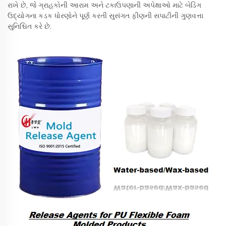
રાખે છે, જે ગ્રાહકોની આરામ અને ટકાઉપણાની અપેક્ષાઓ માટે બેડિંગ
ઉદ્યોગના કડક ધોરણોને પૂર્ણ કરતી સુસંગત ફીણની સપાટીની ગુણવત્તા
સુનિશ્ચિત કરે છે.