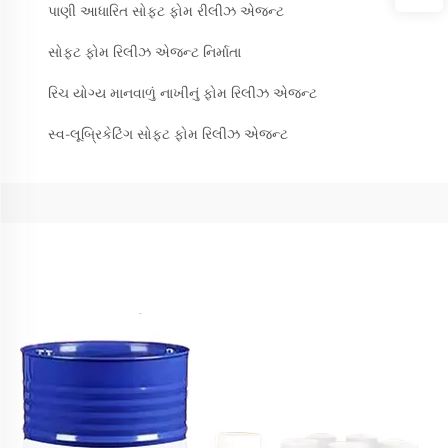
પાણી આધારિત સોફ્ટ ફોમ રીલીઝ એજન્ટ
સોફ્ટ ફોમ રિલીઝ એજન્ટ નિર્માતા
રિચ યોગ્ય માનવાળું નાખીનું ફોમ રિલીઝ એજન્ટ
સ્વ-લૂબ્રિકેટિંગ સોફ્ટ ફોમ રિલીઝ એજન્ટ