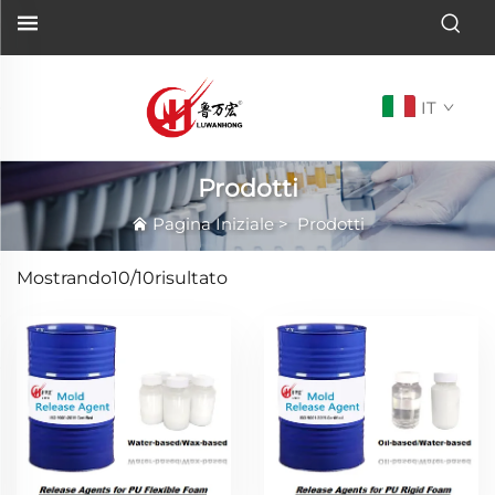
IT
Prodotti
Pagina Iniziale
>
Prodotti
Mostrando
10/10
risultato