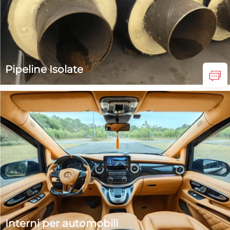
Pipeline Isolate
Le linee isolate rappresentano i prodotti del gruppo dei
poliuretani a schiuma rigida. La nostra azienda produce
agenti di scarico per poliuretano a schiuma rigida, che
vengono classificati in formulazioni a base di olio e acqua,
nonché in concentrati e pronti all'uso. Questi prodotti...
Interni per automobili