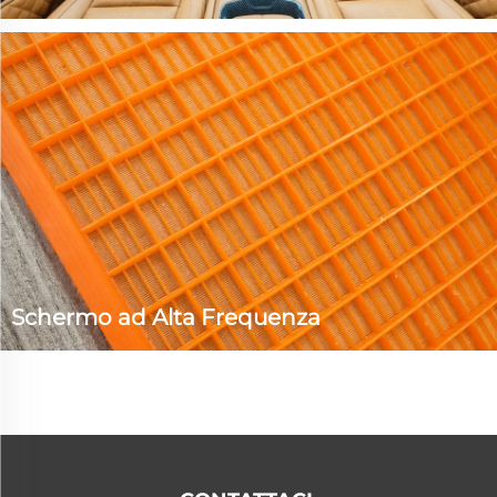
Gli agenti di scarico per PU prodotti dalla nostra azienda
possono essere utilizzati anche per lo sformaggio di
componenti interni automobilistici, come cuscini dei
sedili, poggiatesta, volanti, braccioli, soffitti, tappetini,
componenti del muso anteriore e altro. I clienti possono
scegliere tra o...
Schermo ad Alta Frequenza
L'agente di scarico progettato per schermi ad alta
frequenza è un tipo all'interno del sistema di elastomeri
PU. La nostra azienda ha sviluppato ulteriori prodotti per
soddisfare le diverse esigenze dei clienti in termini di
costo e requisiti di applicazione. Questa serie di prodotti...