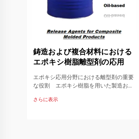
鋳造および複合材料における
エポキシ樹脂離型剤の応用
エポキシ応用分野における離型剤の重要
な役割 エポキシ樹脂を用いた製造およ
びクラフト作業においては、適切な離型
さらに表示
剤を使用することが成功の鍵となること
が多いです。これらの特殊化合物は、...