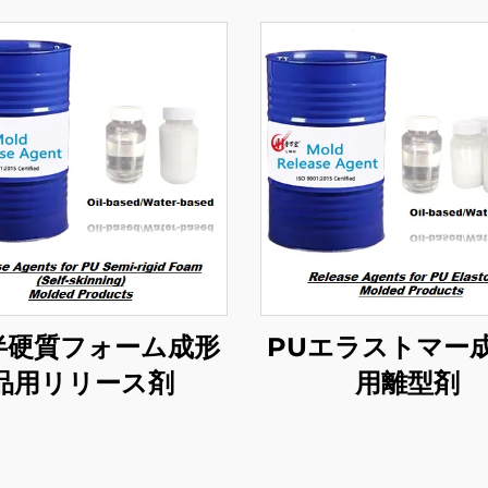
半硬質フォーム成形
PUエラストマー
品用リリース剤
用離型剤