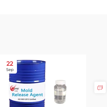
22
2
Sep
Oc