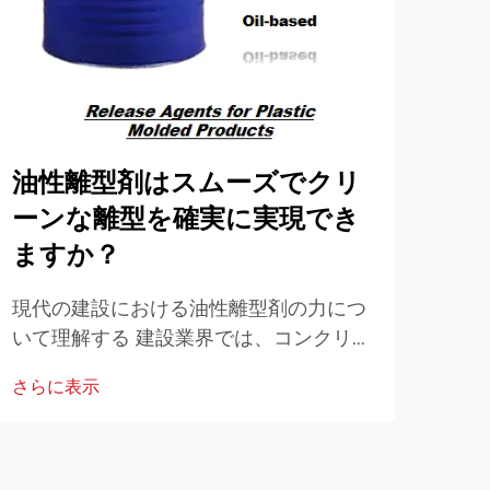
油性離型剤はスムーズでクリ
ル
ーンな離型を確実に実現でき
貫
ますか？
高度
達成
現代の建設における油性離型剤の力につ
世界
いて理解する 建設業界では、コンクリー
さら
生産
ト作業の効率と品質を高めるための革新
さらに表示
ワン
的なソリューションが常に求められてい
ます。その中で、油性離型剤は不可欠な
要素として登場しました…