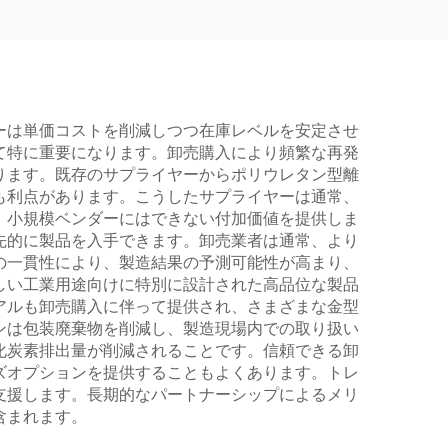
ーは単価コストを削減しつつ在庫レベルを安定させ
て特に重要になります。卸売購入により頻繁な再発
ります。既存のサプライヤーからポリウレタン型離
も利点があります。こうしたサプライヤーは通常、
、小規模ベンダーにはできない付加価値を提供しま
先的に製品を入手できます。卸売業者は通常、より
の一貫性により、製造結果の予測可能性が高まり、
しい工業用途向けに特別に設計された高品位な製品
アルも卸売購入に伴って提供され、さまざまな金型
ンは包装廃棄物を削減し、製造現場内での取り扱い
化炭素排出量が削減されることです。信頼できる卸
ズオプションを提供することもよくあります。トレ
支援します。長期的なパートナーシップによるメリ
含まれます。