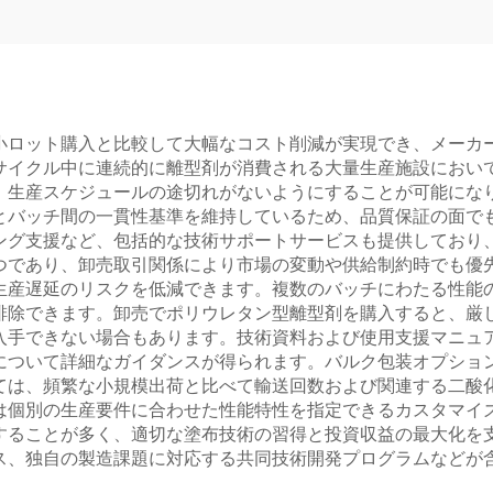
小ロット購入と比較して大幅なコスト削減が実現でき、メーカ
サイクル中に連続的に離型剤が消費される大量生産施設におい
、生産スケジュールの途切れがないようにすることが可能にな
とバッチ間の一貫性基準を維持しているため、品質保証の面で
ング支援など、包括的な技術サポートサービスも提供しており
つであり、卸売取引関係により市場の変動や供給制約時でも優
生産遅延のリスクを低減できます。複数のバッチにわたる性能
排除できます。卸売でポリウレタン型離型剤を購入すると、厳
入手できない場合もあります。技術資料および使用支援マニュ
について詳細なガイダンスが得られます。バルク包装オプショ
ては、頻繁な小規模出荷と比べて輸送回数および関連する二酸
は個別の生産要件に合わせた性能特性を指定できるカスタマイ
することが多く、適切な塗布技術の習得と投資収益の最大化を
ス、独自の製造課題に対応する共同技術開発プログラムなどが