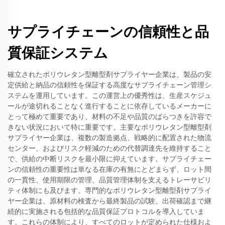
サプライチェーンの信頼性と品
質保証システム
確立されたポリウレタン型離型剤サプライヤー企業は、製品の安
定供給と納品の信頼性を保証する高度なサプライチェーン管理シ
ステムを運用しています。この運営上の優秀性は、生産スケジュ
ールが途切れることなく進行することに依存しているメーカーに
とって極めて重要であり、材料の不足や品質のばらつきを許容で
きない状況において特に重要です。主要なポリウレタン型離型剤
サプライヤー企業は、複数の製造拠点、戦略的に配置された物流
センター、およびリスク軽減のための代替調達先を維持すること
で、供給の中断リスクを最小限に抑えています。サプライチェー
ンの信頼性の重要性は単なる在庫の有無にとどまらず、ロット間
の一貫性、使用期限の管理、品質管理体制を支えるトレーサビリ
ティ体制にも及びます。専門的なポリウレタン型離型剤サプライ
ヤー企業は、原材料の検査から最終製品の試験、出荷確認まで継
続的に実施される包括的な品質保証プロトコルを導入していま
す。これらの体制により、すべてのロットが定められた仕様およ