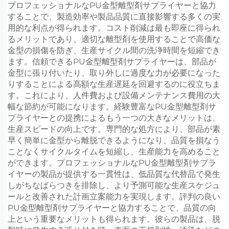
プロフェッショナルなPU金型離型剤サプライヤーと協力
することで、製造効率や製品品質に直接影響する多くの実
用的な利点が得られます。コスト削減は最も即座に得られ
るメリットであり、適切な離型剤を使用することで高価な
金型の損傷を防ぎ、生産サイクル間の洗浄時間を短縮でき
ます。信頼できるPU金型離型剤サプライヤーは、部品が
金型に張り付いたり、取り外しに過度な力が必要になった
りすることによる高額な生産遅延を回避するのに役立ちま
す。これにより、人件費および設備メンテナンス費用の大
幅な節約が可能になります。経験豊富なPU金型離型剤サ
プライヤーとの提携によるもう一つの大きなメリットは、
生産スピードの向上です。専門的な処方により、部品が素
早く簡単に金型から離脱できるようになり、品質を損なう
ことなくサイクルタイムを短縮し、生産能力を高めること
ができます。プロフェッショナルなPU金型離型剤サプラ
イヤーの製品が提供する一貫性は、低品質な代替品で発生
しがちなばらつきを排除し、より予測可能な生産スケジュ
ールと改善された計画立案能力を実現します。評判の良い
PU金型離型剤サプライヤーと協力することで、品質の向
上という重要なメリットも得られます。彼らの製品は、脱