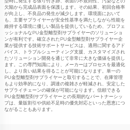
型時に発生する張り付き跡、表面の不規則性、汚染などの
欠陥から完成品表面を保護します。その結果、初回合格率
が向上し、不良品の発生が減少します。環境面において
も、主要サプライヤーが安全性基準を満たしながら性能を
維持する環境に優しい製品を提供しているため、プロフェ
ッショナルなPU金型離型剤サプライヤーのソリューショ
ンが有利です。確立されたPU金型離型剤サプライヤー企
業が提供する技術サポートサービスは、適用に関するアド
バイス、トラブルシューティング支援、カスタマイズされ
たソリューション開発を通じて非常に大きな価値を提供し
ます。この専門知識により、メーカーはプロセスを最適化
し、より良い結果を得ることが可能になります。単一の
PU金型離型剤サプライヤーと取引することで、在庫管理
もより効率的になり、調達の複雑さが軽減され、安定した
サプライチェーンの確保が可能になります。信頼できる
PU金型離型剤サプライヤーとの長期的なパートナーシッ
プは、量販割引や供給不足時の優先対応といった恩恵につ
ながることもあります。