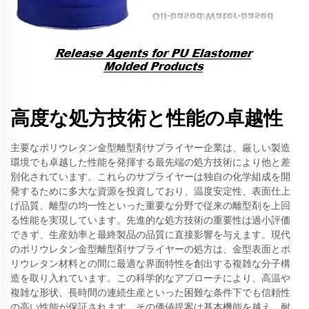
高度な処方技術と性能の卓越性
主要なポリウレタン金型離型剤サプライヤー企業は、厳しい製造
環境でも卓越した性能を発揮する最先端の処方技術により他と差
別化されています。これらのサプライヤーは独自の化学組成を開
発するために多大な資源を投資しており、温度安定性、表面仕上
げ品質、離型の均一性といった重要な分野で従来の離型剤を上回
る性能を実現しています。先進的な処方技術の重要性は過小評価
できず、生産効率と最終製品の品質に直接影響を与えます。現代
のポリウレタン金型離型剤サプライヤーの処方は、金型表面とポ
リウレタン材料との間に最適な界面特性を創出する複雑な分子構
造を取り入れています。この科学的なアプローチにより、高温や
複雑な形状、長時間の連続生産といった困難な条件下でも信頼性
の高い性能が保証されます。その価値提案は基本機能を越え、耐