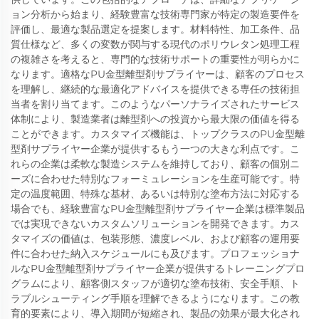
ョン分析から始まり、経験豊富な技術専門家が特定の製造要件を
評価し、最適な製品選定を提案します。材料特性、加工条件、品
質仕様など、多くの変数が関与する現代のポリウレタン処理工程
の複雑さを考えると、専門的な技術サポートの重要性が明らかに
なります。適格なPU金型離型剤サプライヤーは、顧客のプロセス
を理解し、継続的な最適化アドバイスを提供できる専任の技術担
当者を割り当てます。このようなパーソナライズされたサービス
体制により、製造業者は離型剤への投資から最大限の価値を得る
ことができます。カスタマイズ機能は、トップクラスのPU金型離
型剤サプライヤー企業が提供するもう一つの大きな利点です。こ
れらの企業は柔軟な製造システムを維持しており、顧客の個別ニ
ーズに合わせた特別なフォーミュレーションを生産可能です。特
定の温度範囲、特殊な基材、あるいは特別な塗布方法に対応する
場合でも、経験豊富なPU金型離型剤サプライヤー企業は標準製品
では実現できないカスタムソリューションを開発できます。カス
タマイズの価値は、包装形態、濃度レベル、および顧客の運用要
件に合わせた納入スケジュールにも及びます。プロフェッショナ
ルなPU金型離型剤サプライヤー企業が提供するトレーニングプロ
グラムにより、顧客側スタッフが適切な塗布技術、安全手順、ト
ラブルシューティング手順を理解できるようになります。この教
育的要素により、導入期間が短縮され、製品の効果が最大化され