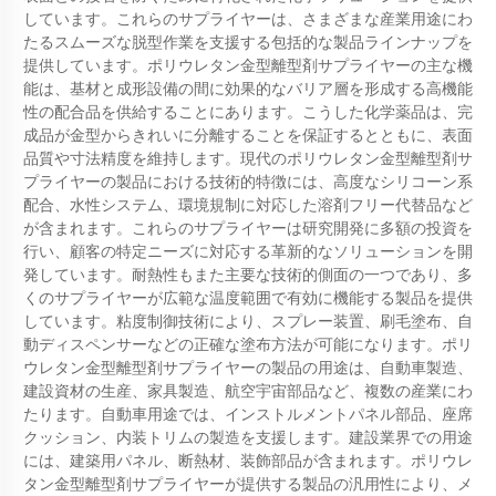
しています。これらのサプライヤーは、さまざまな産業用途にわ
たるスムーズな脱型作業を支援する包括的な製品ラインナップを
提供しています。ポリウレタン金型離型剤サプライヤーの主な機
能は、基材と成形設備の間に効果的なバリア層を形成する高機能
性の配合品を供給することにあります。こうした化学薬品は、完
成品が金型からきれいに分離することを保証するとともに、表面
品質や寸法精度を維持します。現代のポリウレタン金型離型剤サ
プライヤーの製品における技術的特徴には、高度なシリコーン系
配合、水性システム、環境規制に対応した溶剤フリー代替品など
が含まれます。これらのサプライヤーは研究開発に多額の投資を
行い、顧客の特定ニーズに対応する革新的なソリューションを開
発しています。耐熱性もまた主要な技術的側面の一つであり、多
くのサプライヤーが広範な温度範囲で有効に機能する製品を提供
しています。粘度制御技術により、スプレー装置、刷毛塗布、自
動ディスペンサーなどの正確な塗布方法が可能になります。ポリ
ウレタン金型離型剤サプライヤーの製品の用途は、自動車製造、
建設資材の生産、家具製造、航空宇宙部品など、複数の産業にわ
たります。自動車用途では、インストルメントパネル部品、座席
クッション、内装トリムの製造を支援します。建設業界での用途
には、建築用パネル、断熱材、装飾部品が含まれます。ポリウレ
タン金型離型剤サプライヤーが提供する製品の汎用性により、メ