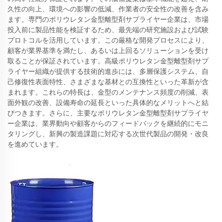
久性の向上、環境への影響の低減、作業者の安全性の改善を含み
ます。専門のポリウレタン金型離型剤サプライヤー企業は、市場
投入前に製品性能を検証するため、最先端の研究施設および試験
プロトコルを活用しています。この厳格な開発プロセスにより、
顧客が業界基準を満たし、あるいは上回るソリューションを受け
取ることが保証されています。高級ポリウレタン金型離型剤サプ
ライヤー組織が提供する技術的進歩には、多層保護システム、自
己修復性表面特性、さまざまな基材との互換性といった革新が含
まれます。これらの特長は、金型のメンテナンス頻度の削減、表
面外観の改善、設備寿命の延長といった具体的なメリットへと結
びつきます。さらに、主要なポリウレタン金型離型剤サプライヤ
ー企業は、業界動向や顧客からのフィードバックを継続的にモニ
タリングし、新興の製造課題に対応する次世代製品の開発・改良
を進めています。