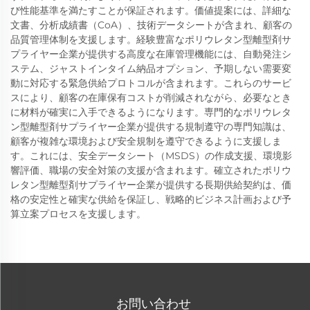
び性能基準を満たすことが保証されます。価値提案には、詳細な
文書、分析成績書（CoA）、技術データシートが含まれ、顧客の
品質管理体制を支援します。経験豊富なポリウレタン型離型剤サ
プライヤー企業が提供する高度な在庫管理機能には、自動発注シ
ステム、ジャストインタイム納品オプション、予期しない需要変
動に対応する緊急供給プロトコルが含まれます。これらのサービ
スにより、顧客の在庫保有コストが削減されながら、必要なとき
に材料が確実に入手できるようになります。専門的なポリウレタ
ン型離型剤サプライヤー企業が提供する規制遵守の専門知識は、
顧客が複雑な環境および安全規制を遵守できるように支援しま
す。これには、安全データシート（MSDS）の作成支援、環境影
響評価、職場の安全対策の支援が含まれます。確立されたポリウ
レタン型離型剤サプライヤー企業が提供する長期供給契約は、価
格の安定性と確実な供給を保証し、戦略的ビジネス計画および予
算立案プロセスを支援します。
お問い合わせ