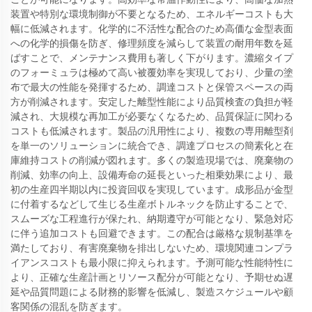
装置や特別な環境制御が不要となるため、エネルギーコストも大
幅に低減されます。化学的に不活性な配合のため高価な金型表面
への化学的損傷を防ぎ、修理頻度を減らして装置の耐用年数を延
ばすことで、メンテナンス費用も著しく下がります。濃縮タイプ
のフォーミュラは極めて高い被覆効率を実現しており、少量の塗
布で最大の性能を発揮するため、調達コストと保管スペースの両
方が削減されます。安定した離型性能により品質検査の負担が軽
減され、大規模な再加工が必要なくなるため、品質保証に関わる
コストも低減されます。製品の汎用性により、複数の専用離型剤
を単一のソリューションに統合でき、調達プロセスの簡素化と在
庫維持コストの削減が図れます。多くの製造現場では、廃棄物の
削減、効率の向上、設備寿命の延長といった相乗効果により、最
初の生産四半期以内に投資回収を実現しています。成形品が金型
に付着するなどして生じる生産ボトルネックを防止することで、
スムーズな工程進行が保たれ、納期遵守が可能となり、緊急対応
に伴う追加コストも回避できます。この配合は厳格な規制基準を
満たしており、有害廃棄物を排出しないため、環境関連コンプラ
イアンスコストも最小限に抑えられます。予測可能な性能特性に
より、正確な生産計画とリソース配分が可能となり、予期せぬ遅
延や品質問題による財務的影響を低減し、製造スケジュールや顧
客関係の混乱を防ぎます。