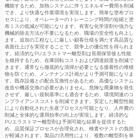
機能するため、加熱システムに伴うエネルギー費用を削減
でき、より快適な作業環境を実現します。簡単な塗布プロ
セスにより、オペレーターのトレーニング時間の短縮と塗
布ミスの低減が可能になります。有害な化学溶剤や強力な
機械的除去方法が不要になるため、職場の安全性も向上し
ます。追加の工程なしに厳しい顧客仕様を満たす高品質な
表面仕上げを実現することで、競争上の優位性を得られま
す。経済的なPUエラストマー離型剤は長期保管後も性能
を維持するため、在庫回転コストおよび調達頻度を削減で
きます。通常なら徹底的な清掃が必要となる接着性の堆積
物を防ぐため、メンテナンス計画がより予測可能になりま
す。既存設備との配合互換性があるため、高価なシステム
改造や機器交換の必要がありません。危険な廃棄物を発生
させず、厳しい規制基準にも適合するため、環境関連のコ
ンプライアンスコストを削減できます。安定した離型性能
により自動化された生産プロセスが可能となり、人件費の
削減と全体的な運用効率の向上が実現します。経済的な
PUエラストマー離型剤は予測可能な結果を提供するた
め、品質保証プロセスが合理化され、検査やテストの負担
が軽減されます。製品の汎用性により、複数の離型剤を単