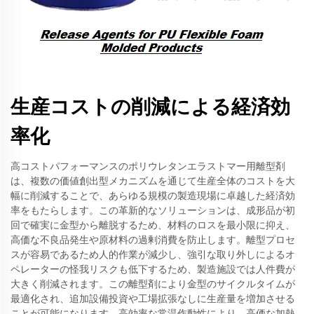
生産コストの削減による経済効
率化
高コストパフォーマンスのポリウレタンエラストマー用離型剤
は、複数の価値創出型メカニズムを通じて生産全体のコストを大
幅に削減することで、あらゆる規模の製造現場に卓越した経済効
率をもたらします。この革新的なソリューションは、成形品が初
回で確実に金型から離脱するため、材料のロスを最小限に抑え、
高価な不良品発生や原材料の過剰消費を防止します。離型プロセ
スが容易であるため人的作業が減少し、強引な取り外しによるオ
ペレーターの怪我リスクも低下するため、製造施設では人件費が
大きく削減されます。この離型剤により金型のサイクルタイムが
最適化され、追加設備投資や工場拡張なしに生産量を増加させる
ことが可能になります。高効率な常温作動性により、高価な加熱