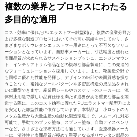
複数の業界とプロセスにわたる
多目的な適用
コスト効率に優れたPUエラストマー離型剤は、複数の産業分野お
よび多様な製造プロセスにおいてその高い実績を示しており、さ
まざまなポリウレタンエラストマー用途にとって不可欠なソリュ
ーションとなっています。自動車メーカーは、寸法精度と優れた
表面品質が求められるサスペンションブッシュ、エンジンマウン
ト、インテリアトリム部品などの複雑な部品製造に、この先進的
なフォーミュレーションを採用しています。また、靴製造分野で
も同様に優れた性能を発揮し、デザインの細部や表面質感を損な
うことなく、複雑なソールパターンや多密度構造の成型品をきれ
いに脱型できます。産業用シールやガスケットのメーカーは、流
体封止用途で厳しい品質仕様を満たす必要がある重要な部品を製
造する際に、このコスト効率に優れたPUエラストマー離型剤によ
る安定した離型性能に依存しています。本製品は、小ロットのカ
スタム生産から大量生産の自動化製造環境まで、スムーズに対応
可能で、手動でのブラシ塗布、スプレー塗布、自動ディスペンサ
ーなど、さまざまな塗布方法にも適しています。医療機器メーカ
ーは、清浄性と表面品質が極めて重要となるポリウレタン部品の