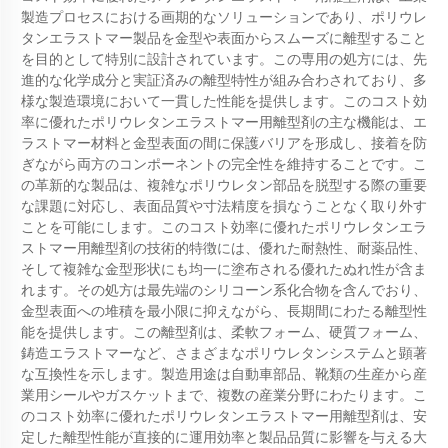
製造プロセスにおける画期的なソリューションであり、ポリウレ
タンエラストマー製品を金型や表面からスムーズに離型すること
を目的として特別に設計されています。この専用の処方には、先
進的な化学成分と実証済みの離型特性が組み合わされており、多
様な製造環境において一貫した性能を提供します。このコスト効
率に優れたポリウレタンエラストマー用離型剤の主な機能は、エ
ラストマー材料と金型表面の間に保護バリアを形成し、接着を防
ぎながら両方のコンポーネントの完全性を維持することです。こ
の革新的な製品は、複雑なポリウレタン部品を脱型する際の重要
な課題に対応し、表面品質や寸法精度を損なうことなく取り外す
ことを可能にします。このコスト効率に優れたポリウレタンエラ
ストマー用離型剤の技術的特徴には、優れた耐熱性、耐薬品性、
そして複雑な金型形状にも均一に塗布される優れたぬれ性が含ま
れます。その処方は最先端のシリコーン系化合物を含んでおり、
金型表面への堆積を最小限に抑えながら、長期間にわたる離型性
能を提供します。この離型剤は、柔軟フォーム、硬質フォーム、
鋳造エラストマーなど、さまざまなポリウレタンシステムと顕著
な互換性を示します。製造用途は自動車部品、靴類の生産から産
業用シールやガスケットまで、複数の産業分野にわたります。こ
のコスト効率に優れたポリウレタンエラストマー用離型剤は、安
定した離型性能が直接的に運用効率と製品品質に影響を与える大