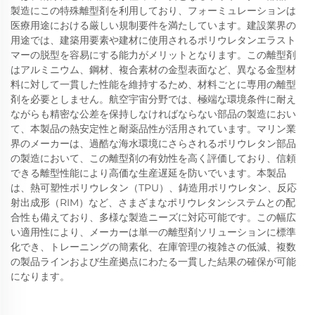
製造にこの特殊離型剤を利用しており、フォーミュレーションは
医療用途における厳しい規制要件を満たしています。建設業界の
用途では、建築用要素や建材に使用されるポリウレタンエラスト
マーの脱型を容易にする能力がメリットとなります。この離型剤
はアルミニウム、鋼材、複合素材の金型表面など、異なる金型材
料に対して一貫した性能を維持するため、材料ごとに専用の離型
剤を必要としません。航空宇宙分野では、極端な環境条件に耐え
ながらも精密な公差を保持しなければならない部品の製造におい
て、本製品の熱安定性と耐薬品性が活用されています。マリン業
界のメーカーは、過酷な海水環境にさらされるポリウレタン部品
の製造において、この離型剤の有効性を高く評価しており、信頼
できる離型性能により高価な生産遅延を防いでいます。本製品
は、熱可塑性ポリウレタン（TPU）、鋳造用ポリウレタン、反応
射出成形（RIM）など、さまざまなポリウレタンシステムとの配
合性も備えており、多様な製造ニーズに対応可能です。この幅広
い適用性により、メーカーは単一の離型剤ソリューションに標準
化でき、トレーニングの簡素化、在庫管理の複雑さの低減、複数
の製品ラインおよび生産拠点にわたる一貫した結果の確保が可能
になります。