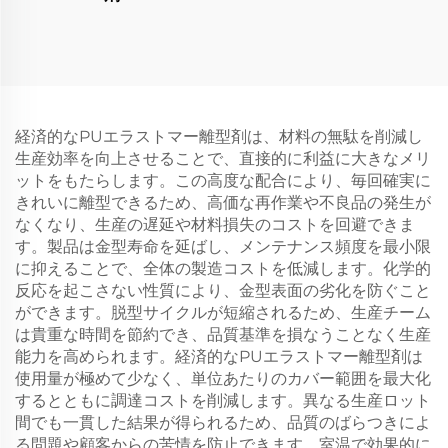
経済的なPUエラストマー離型剤は、材料の無駄を削減し
生産効率を向上させることで、直接的に利益に大きなメリ
ットをもたらします。この高度な配合により、毎回確実に
きれいに離型できるため、高価な再作業や不良品の発生が
なくなり、生産の遅延や材料損失のコストを回避できま
す。製品は金型寿命を延ばし、メンテナンス頻度を最小限
に抑えることで、全体の製造コストを低減します。化学的
反応を起こさない性質により、金型表面の劣化を防ぐこと
ができます。脱型サイクルが短縮されるため、生産チーム
は貴重な時間を節約でき、品質基準を損なうことなく生産
能力を高められます。経済的なPUエラストマー離型剤は
使用量が極めて少なく、単位あたりのカバー範囲を最大化
するとともに調達コストを削減します。異なる生産ロット
間でも一貫した結果が得られるため、品質のばらつきによ
る問題や顧客からの苦情を防止できます。室温で効果的に