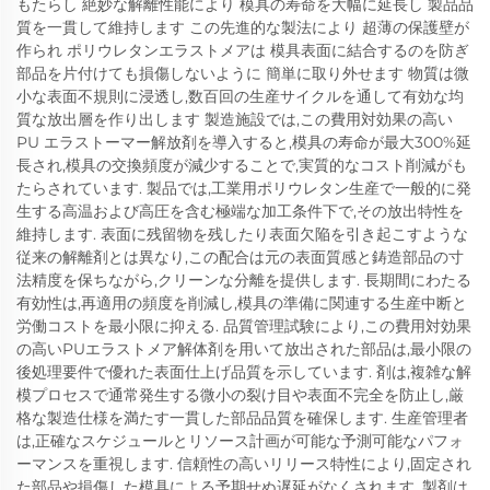
もたらし 絶妙な解離性能により 模具の寿命を大幅に延長し 製品品
質を一貫して維持します この先進的な製法により 超薄の保護壁が
作られ ポリウレタンエラストメアは 模具表面に結合するのを防ぎ
部品を片付けても損傷しないように 簡単に取り外せます 物質は微
小な表面不規則に浸透し,数百回の生産サイクルを通して有効な均
質な放出層を作り出します 製造施設では,この費用対効果の高い
PU エラストーマー解放剤を導入すると,模具の寿命が最大300%延
長され,模具の交換頻度が減少することで,実質的なコスト削減がも
たらされています. 製品では,工業用ポリウレタン生産で一般的に発
生する高温および高圧を含む極端な加工条件下で,その放出特性を
維持します. 表面に残留物を残したり表面欠陥を引き起こすような
従来の解離剤とは異なり,この配合は元の表面質感と鋳造部品の寸
法精度を保ちながら,クリーンな分離を提供します. 長期間にわたる
有効性は,再適用の頻度を削減し,模具の準備に関連する生産中断と
労働コストを最小限に抑える. 品質管理試験により,この費用対効果
の高いPUエラストメア解体剤を用いて放出された部品は,最小限の
後処理要件で優れた表面仕上げ品質を示しています. 剤は,複雑な解
模プロセスで通常発生する微小の裂け目や表面不完全を防止し,厳
格な製造仕様を満たす一貫した部品品質を確保します. 生産管理者
は,正確なスケジュールとリソース計画が可能な予測可能なパフォ
ーマンスを重視します. 信頼性の高いリリース特性により,固定され
た部品や損傷した模具による予期せぬ遅延がなくされます. 製剤は