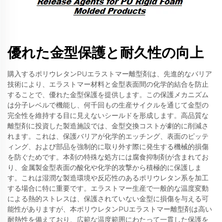
優れた金型保護と耐久性の向上
購入するポリウレタンPUエラストマー離型剤は、先進的なバリア
技術により、エラストマー材料と金型表面間の化学的結合を防止
することで、優れた金型保護を提供します。この保護メカニズム
は分子レベルで機能し、何千回もの生産サイクルを通じて金型の
完全性を維持する目に見えないシールドを形成します。高品質な
離型剤に投資した製造施設では、金型交換コストが劇的に削減さ
れます。これは、保護バリアが化学的エッチング、表面のピッテ
ィング、および部品を強制的に取り外す際に発生する機械的損傷
を防ぐためです。本剤の特殊な処方には腐食抑制剤が含まれてお
り、金属製金型表面の酸化や化学的攻撃から積極的に保護しま
す。これは湿潤な製造環境や反応性のあるポリウレタン系を加工
する場合に特に重要です。エラストマー生産で一般的な温度変動
による熱的ストレスは、保護されていない金型に損傷を与える可
能性がありますが、本ポリウレタンPUエラストマー離型剤は高い
耐熱性を備えており、広範な温度範囲にわたって一貫した保護を