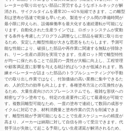
レーターが取り出せない部品に苦労するようなボトルネックが解
消され、サイクルタイムを通常20～40％短縮できます。この離型
剤は塗布が迅速で乾燥も早いため、製造サイクル間の準備時間が
最小限に抑えられ、設備稼働率を最大化する連続運転が可能にな
ります。自動化された生産ラインでは、ロボットシステムが変動
する条件を考慮したプログラム調整なしに部品を確実に取り出せ
るため、安定した離型性能が大きな恩恵をもたらします。予測可
能な性能により、破損した部品や再作業に関連する無駄が排除さ
れ、リーン生産の原則を実現できます。生産ロット間で離型特性
が均一に保たれることで品質の一貫性が大幅に向上し、工程管理
や顧客満足度に影響を与える統計的ばらつきが低減されます。熟
練オペレーターが詰まった部品のトラブルシューティングや手動
での取り出し作業ではなく、付加価値の高い業務に集中できるた
め、人的労力の効率も向上します。各種塗布方法との互換性があ
るため、大量生産向けのスプレーシステムでも、複雑な形状への
精密なブラシ塗布でも、特定の生産要件に応じて最適化が可能で
す。複数回離型可能なため、一度の塗布で連続して数回の成形サ
イクルに対応でき、材料消費量と塗布作業の労力を削減できま
す。離型性能が予測可能になることで生産スケジュールの精度が
高まり、メーカーは納期に対して自信を持って受注できます。代
替手法が失敗して起こる予期しない生産遅延が解消されるため、