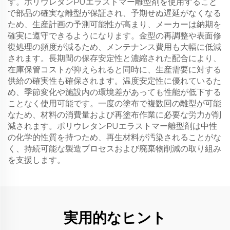
す。ポリウレタンPUエラストマー離型剤を使用すること
で部品の確実な離型が保証され、予期せぬ遅延がなくなる
ため、生産計画の予測可能性が高まり、メーカーは納期を
確実に遵守できるようになります。金型の再調整や表面修
復処理の頻度が減るため、メンテナンス費用も大幅に低減
されます。長期間の保存安定性と濃縮された配合により、
在庫保管コストが抑えられると同時に、生産需要に対する
供給の確実性も確保されます。温度安定性に優れているた
め、季節変化や施設内の環境差があっても性能が低下する
ことなく使用可能です。一度の塗布で複数回の離型が可能
なため、材料の消費量および再塗布作業に必要な労力が削
減されます。ポリウレタンPUエラストマー離型剤は中性
の化学的性質を持つため、再生材料が汚染されることがな
く、持続可能な製造プロセスおよび廃棄物削減の取り組み
を支援します。
実用的なヒント