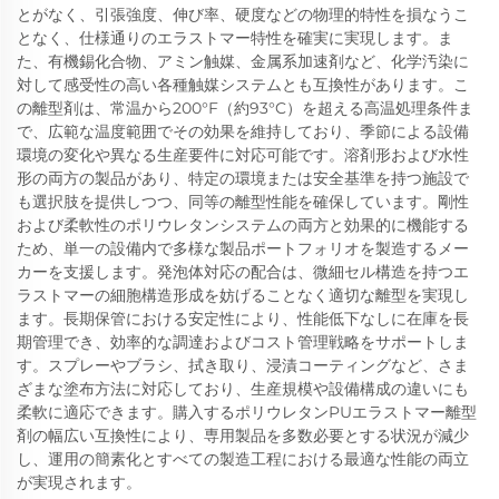
とがなく、引張強度、伸び率、硬度などの物理的特性を損なうこ
となく、仕様通りのエラストマー特性を確実に実現します。ま
た、有機錫化合物、アミン触媒、金属系加速剤など、化学汚染に
対して感受性の高い各種触媒システムとも互換性があります。こ
の離型剤は、常温から200°F（約93°C）を超える高温処理条件ま
で、広範な温度範囲でその効果を維持しており、季節による設備
環境の変化や異なる生産要件に対応可能です。溶剤形および水性
形の両方の製品があり、特定の環境または安全基準を持つ施設で
も選択肢を提供しつつ、同等の離型性能を確保しています。剛性
および柔軟性のポリウレタンシステムの両方と効果的に機能する
ため、単一の設備内で多様な製品ポートフォリオを製造するメー
カーを支援します。発泡体対応の配合は、微細セル構造を持つエ
ラストマーの細胞構造形成を妨げることなく適切な離型を実現し
ます。長期保管における安定性により、性能低下なしに在庫を長
期管理でき、効率的な調達およびコスト管理戦略をサポートしま
す。スプレーやブラシ、拭き取り、浸漬コーティングなど、さま
ざまな塗布方法に対応しており、生産規模や設備構成の違いにも
柔軟に適応できます。購入するポリウレタンPUエラストマー離型
剤の幅広い互換性により、専用製品を多数必要とする状況が減少
し、運用の簡素化とすべての製造工程における最適な性能の両立
が実現されます。