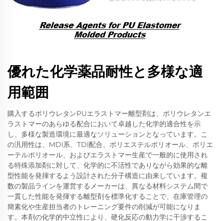
優れた化学薬品耐性と多様な適
用範囲
購入するポリウレタンPUエラストマー離型剤は、ポリウレタンエ
ラストマーのあらゆる配合において卓越した化学的適合性を示
し、多様な製造環境に最適なソリューションとなっています。こ
の汎用性は、MDI系、TDI配合、ポリエステルポリオール、ポリエ
ーテルポリオール、およびエラストマー生産で一般的に使用され
る特殊添加剤に対して、化学的に不活性でありながら効果的な離
型性能を発揮するよう設計された分子構造に由来しています。複
数の製品ラインを運営するメーカーは、異なる材料システム間で
一貫した性能を発揮する離型剤を標準化することで、在庫管理の
簡素化や生産担当者のトレーニング要件の削減が可能になりま
す。本剤の化学的中立性により、硬化反応の動力学に干渉するこ