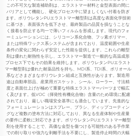
この不可欠な製造補助剤は、エラストマー材料と金型表面の間に
バリアとして機能し、硬化プロセス中に望ましくない付着を防ぎ
ます。ポリウレタンPUエラストマー離型剤は高度な表面化学技術
に基づき、表面張力を低下させ、最終製品の品質を損なうことな
く接着を防止する均一で薄いフィルムを形成します。現代のフォ
ーミュレーションには、シリコーン系化合物、フッ素ポリマー、
または特殊ワックス系システムが含まれており、温度範囲や生産
条件の変化に関わらず安定した性能を提供します。これらの離型
剤は優れた耐熱性を示し、エラストマー製造で一般的な高温成形
プロセス下でもその効果を維持します。ポリウレタンPUエラスト
マー離型剤は優れた耐薬品性を持ち、MDI系、TDI系、ポリオール
系などさまざまなポリウレタン組成と互換性があります。製造用
途は自動車部品、産業用ガスケット、シール、ローラー、寸法精
度と表面仕上げが極めて重要な特殊エラストマーパーツまで幅広
く及びます。低VOC（揮発性有機化合物）含量のため環境に配慮
されており、厳しい職場安全基準にも適合しています。先進的な
フォーミュレーションはスプレー、ブラシ、ディップコーティン
グなど複数の塗布方法に対応しており、異なる生産体制や生産量
の要件に柔軟に対応できます。ポリウレタンPUエラストマー離型
剤を使用することで、高価な金型を傷つける可能性のある手作業
での削り取りや強力な剥離手法を不要にし、製造停止時間の大幅