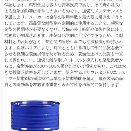
保証します。精密金型は多大な資本投資であり、その寿命延長に
よる経済的影響は非常に大きいものです。適切なメンテナンスと
保護により、メーカーは金型の耐用年数を最大限に引き出そうと
しています。高品質な離型剤を定期的に使用することで、頻繁な
金型の再調整が必要なくなり、設備の停止時間や修復作業に伴う
労務費が削減されます。本剤は化学的に不活性であるため、金型
材料との反応がなく、長期間の連続生産でも寸法精度が維持され
ます。保護バリアにより、時間とともに蓄積して部品品質を低下
させる微細な表面損傷が防がれるため、表面仕上げの品質も一貫
して保たれます。適切な離型剤プロトコルを導入した製造業者か
らは、金型寿命が300〜500％延びたという報告があり、これは大
きな投資収益率を示しています。購入するポリウレタンPUエラス
トマー離型剤の保護特性は単なる離型機能を超え、最終製品の品
質と製造効率を左右する重要な表面特性を積極的に保持します。