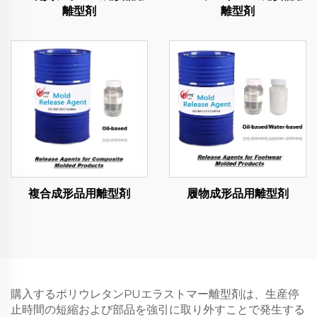
離型剤
離型剤
複合成形品用離型剤
履物成形品用離型剤
購入するポリウレタンPUエラストマー離型剤は、生産停
止時間の短縮および部品を強引に取り外すことで発生する