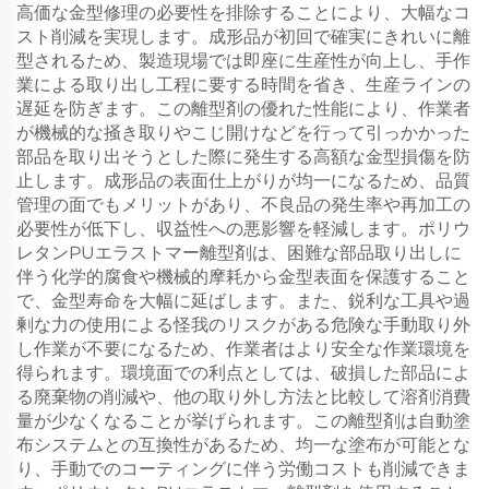
高価な金型修理の必要性を排除することにより、大幅なコ
スト削減を実現します。成形品が初回で確実にきれいに離
型されるため、製造現場では即座に生産性が向上し、手作
業による取り出し工程に要する時間を省き、生産ラインの
遅延を防ぎます。この離型剤の優れた性能により、作業者
が機械的な掻き取りやこじ開けなどを行って引っかかった
部品を取り出そうとした際に発生する高額な金型損傷を防
止します。成形品の表面仕上がりが均一になるため、品質
管理の面でもメリットがあり、不良品の発生率や再加工の
必要性が低下し、収益性への悪影響を軽減します。ポリウ
レタンPUエラストマー離型剤は、困難な部品取り出しに
伴う化学的腐食や機械的摩耗から金型表面を保護すること
で、金型寿命を大幅に延ばします。また、鋭利な工具や過
剰な力の使用による怪我のリスクがある危険な手動取り外
し作業が不要になるため、作業者はより安全な作業環境を
得られます。環境面での利点としては、破損した部品によ
る廃棄物の削減や、他の取り外し方法と比較して溶剤消費
量が少なくなることが挙げられます。この離型剤は自動塗
布システムとの互換性があるため、均一な塗布が可能とな
り、手動でのコーティングに伴う労働コストも削減できま