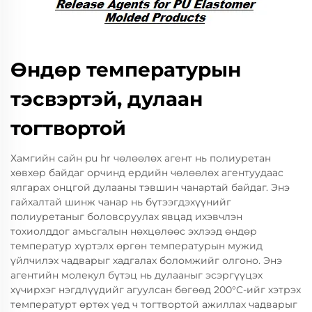
Өндөр температурын
тэсвэртэй, дулаан
тогтвортой
Хамгийн сайн pu hr чөлөөлөх агент нь полиуретан
хөвхөр байдаг орчинд ердийн чөлөөлөх агентуудаас
ялгарах онцгой дулааны тэвшин чанартай байдаг. Энэ
гайхалтай шинж чанар нь бүтээгдэхүүнийг
полиуретаныг боловсруулах явцад ихэвчлэн
тохиолддог амьсгалын нөхцөлөөс эхлээд өндөр
температур хүртэлх өргөн температурын мужид
үйлчилэх чадварыг хадгалах боломжийг олгоно. Энэ
агентийн молекул бүтэц нь дулааныг эсэргүүцэх
хүчирхэг нэгдлүүдийг агуулсан бөгөөд 200°C-ийг хэтрэх
температурт өртөх үед ч тогтвортой ажиллах чадварыг