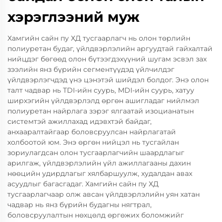
хэрэглээний муж
Хамгийн сайн пу ХД тусгаарлагч нь олон төрлийн
полиуретан будаг, үйлдвэрлэлийн аргуудтай гайхалтай
нийцдэг бөгөөд олон бүтээгдэхүүний шугам эсвэл зах
зээлийн янз бүрийн сегментүүдэд үйлчилдэг
үйлдвэрлэгчдэд үнэ цэнэтэй шийдэл болдог. Энэ олон
талт чадвар нь TDI-ийн суурь, MDI-ийн суурь, хатуу
ширхэгийн үйлдвэрлэлд өргөн ашигладаг нийлмэл
полиуретан найрлага зэрэг ялгаатай изоцианатын
системтэй ажиллахад идэвхтэй байдаг,
анхааралтайгаар боловсруулсан найрлагатай
холбоотой юм. Энэ өргөн нийцэл нь тусгайлан
зориулагдсан олон тусгаарлагчийн шаардлагыг
арилгаж, үйлдвэрлэлийн үйл ажиллагааны дахин
нөөцийн удирдлагыг хялбаршуулж, худалдан авах
асуудлыг багасгадаг. Хамгийн сайн пу ХД
тусгаарлагчаар олж авсан үйлдвэрлэлийн уян хатан
чадвар нь янз бүрийн будагны нягтрал,
боловсруулалтын нөхцөлд өргөжих боломжийг