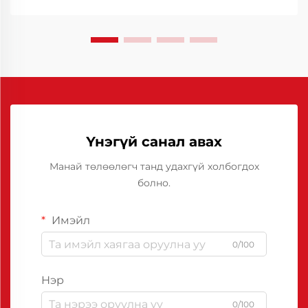
бэхжүүлэхэд туслах гол хэрэгсэл нь тусгай
зориулалтын тосны шийдэл юм.
Үнэгүй санал авах
Манай төлөөлөгч танд удахгүй холбогдох
болно.
Имэйл
0/100
Нэр
0/100