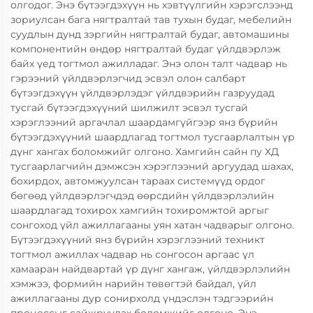
олгодог. Энэ бүтээгдэхүүн нь хэвтүүлгийн хэрэгслээнд
зориулсан бага нягтралтай тав тухын будаг, мебелийн
суудлын дунд зэргийн нягтралтай будаг, автомашины
компонентийн өндөр нягтралтай будаг үйлдвэрлэж
байх үед тогтмол ажилладаг. Энэ олон талт чадвар нь
гэрээний үйлдвэрлэгчид эсвэл олон салбарт
бүтээгдэхүүн үйлдвэрлэдэг үйлдвэрийн газруудад
тусгай бүтээгдэхүүний шилжилт эсвэл тусгай
хэрэглээний аргачлал шаардамгүйгээр янз бүрийн
бүтээгдэхүүний шаардлагад тогтмол тусгаарлалтын үр
дүнг хангах боломжийг олгоно. Хамгийн сайн пу ХД
тусгаарлагчийн дэмжсэн хэрэглээний аргуудад шахах,
бохирдох, автомжуулсан тараах системүүд ордог
бөгөөд үйлдвэрлэгчдэд өөрсдийн үйлдвэрлэлийн
шаардлагад тохирох хамгийн тохиромжтой аргыг
сонгоход үйл ажиллагааны уян хатан чадварыг олгоно.
Бүтээгдэхүүний янз бүрийн хэрэглээний техникт
тогтмол ажиллах чадвар нь сонгосон аргаас үл
хамааран найдвартай үр дүнг хангаж, үйлдвэрлэлийн
хэмжээ, формийн нарийн төвөгтэй байдал, үйл
ажиллагааны дур сонирхолд үндэслэн тэдгээрийн