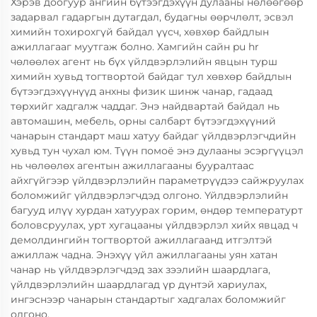
Хэрэв доогуур ангийн бүтээгдэхүүн дулааны нөлөөгөөр
задарвал гадаргын дутагдал, будагны өөрчлөлт, эсвэл
химийн тохирохгүй байдал үүсч, хөвхөр байдлын
ажиллагааг муутгаж болно. Хамгийн сайн pu hr
чөлөөлөх агент нь бүх үйлдвэрлэлийн явцын турш
химийн хувьд тогтвортой байдаг тул хөвхөр байдлын
бүтээгдэхүүнүүд анхны физик шинж чанар, гадаад
төрхийг хадгалж чаддаг. Энэ найдвартай байдал нь
автомашин, мебель, орны салбарт бүтээгдэхүүний
чанарын стандарт маш хатуу байдаг үйлдвэрлэгчдийн
хувьд тун чухал юм. Түүн помоё энэ дулааны эсэргүүцэл
нь чөлөөлөх агентын ажиллагааны бууралтаас
айхгүйгээр үйлдвэрлэлийн параметрүүдээ сайжруулах
боломжийг үйлдвэрлэгчдэд олгоно. Үйлдвэрлэлийн
багууд илүү хурдан хатуурах горим, өндөр температурт
боловсруулах, урт хугацааны үйлдвэрлэл хийх явцад ч
демолдингийн тогтвортой ажиллагаанд итгэлтэй
ажиллаж чадна. Энэхүү үйл ажиллагааны уян хатан
чанар нь үйлдвэрлэгчдэд зах зээлийн шаардлага,
үйлдвэрлэлийн шаардлагад үр дүнтэй хариулах,
ингэснээр чанарын стандартыг хадгалах боломжийг
олгоно.