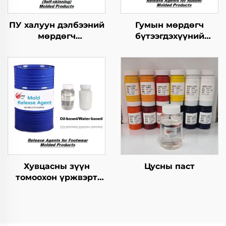
ПУ халуун дэлбээний
Гумын мөрдөгч
мөрдөгч
бүтээгдэхүүний
бүтээгдэхүүнүүдийн
хариуцагчид
хэрэгсэл
Хувцасны зүүн
Цусны паст
томоохон үржвэрт
ашиглагдах
шинжилгээний арга