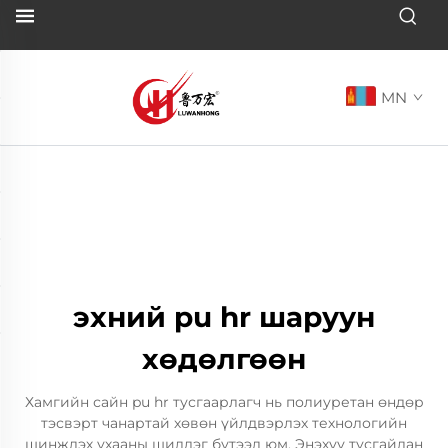
MN
эхний pu hr шаруун
хөдөлгөөн
Хамгийн сайн pu hr тусгаарлагч нь полиуретан өндөр
тэсвэрт чанартай хөвөн үйлдвэрлэх технологийн
шинжлэх ухааны шилдэг бүтээл юм. Энэхүү тусгайлан