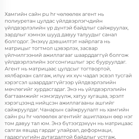
Хамгийн сайн pu hr чөлөөлөх агент нь
полиуретан цулдас үйлдвэрлэгчдийн
үйлдвэрлэлийн үр дүнтэй байдлыг сайжруулах,
зардлыг хэмнэх шууд давуу талуудыг санал
болгодог. Энэхүү дэвшилтэт найрлага нь
матрицыг тогтмол цэвэрлэх, засвар
үйлчилгээний ажиллагааг шаарддаггүй болгож
үйлдвэрлэлийн зогсонгишлыг эрс бууруулдаг.
Агент нь матрицаас цулдсыг тогтвортой,
хялбархан салгаж, илүү их хүч чадал эсвэл тусгай
хэрэгсэл шаарддаггүйгээр үйлдвэрлэлийн
мөчлөгийг хурдасгадаг. Энэ нь үйлдвэрлэлийн
багтаамжийг нэмэгдүүлж, хатуу хугацаа, эрэлт
хэрэгцээнд нийцсэн ажиллагааны ашгийг
сайжруулдаг. Чанарын сайжруулалт нь хамгийн
сайн pu hr чөлөөлөх агентийг ашиглахын өөр нэг
том давуу тал юм. Энэ бүтээгдэхүүн нь матрицаас
салгах явцад гардаг улайрал, деформаци,
гадаргуугийн дутагдалтой байдлыг устгаж,