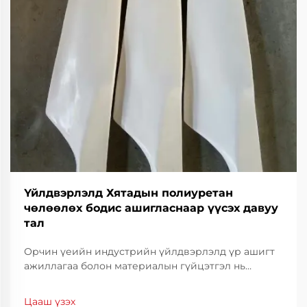
Үйлдвэрлэлд Хятадын полиуретан
чөлөөлөх бодис ашигласнаар үүсэх давуу
тал
Орчин үеийн индустрийн үйлдвэрлэлд үр ашигт
ажиллагаа болон материалын гүйцэтгэл нь
өрсөлдөх чадварыг хадгалахын тулд үндэс суурь
болдог. Үйлдвэрлэлийн үр ашигт ажиллагааг
Цааш үзэх