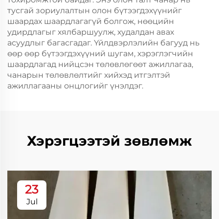
тусгай зориулалтын олон бүтээгдэхүүнийг
шаардах шаардлагагүй болгож, нөөцийн
удирдлагыг хялбаршуулж, худалдан авах
асуудлыг багасгадаг. Үйлдвэрлэлийн багууд нь
өөр өөр бүтээгдэхүүний шугам, хэрэглэгчийн
шаардлагад нийцсэн төлөвлөгөөт ажиллагаа,
чанарын төлөвлөлтийг хийхэд итгэлтэй
ажиллагааны онцлогийг үнэлдэг.
Хэрэгцээтэй зөвлөмж
23
Jul