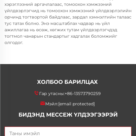
хэрэглээний аргачлалаас, томоохон хэмжээний
үйлдвэрлэгчид нь томоохон хэмжээний үйлдвэрлэлийн
орчинд тогтвортой байдлаас, зардал хэмнэлтийн талаас
тус татах болно. Энэ масштаблах чадвар нь үйл
ажиллагаа нь өсөж, хөгжих тутам үйлдвэрлэгчдэд
тогтмол чанарын стандартыг хадгалах боломжийг
олгодог.
ХОЛБОО БАРИЛЦАХ
Гар утасны:
+86-13573790259
Мэйл:
[email protected]
БИДЭНД МЕССЕЖ ҮЛДЭЭГЭЭРЭЙ