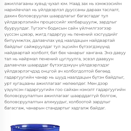
ажиллагааны хувьд чухал юм. Наад зах нь хэмжээсийн
нарийвчлал нь үйлдвэрлэл дууссаны дараах таслалт,
дахин боловсруулах шаардлагыг багасгадаг тул
үйлдвэрлэлийн процессийг хялбаршуулж, зардлыг
бууруулдаг. Түгээгч бодисын сайн үйлчилгээгээр
үүссэн цэвэр, жигд гадаргуу нь пенений хэсгүүдийг
битүүмжлэх, далавчлах үед наалдацын найдвартай
байдлыг сайжруулдаг тул эцсийн бүтээгдэхүүнд
найдвартай холболт, бат бөх чанарыг хангана. Энэ давуу
тал нь найрмал пенений цуглуулга, эсвэл даавуун
далавчлах шаарддаг бүтээгдэхүүн үйлдвэрлэдэг
үйлдвэрлэгчдэд онцгой ач холбогдолтой бөгөөд
гадаргуугийн чанар нь шууд наалдацын бүтэн байдлыг,
урт хугацааны ажиллагааг нөлөөлдөг. Мөн дээр
үзүүлсэн гадаргуугийн гоо сайхан нэмэлт гадаргуугийн
боловсруулалтын ажиллагааг шаарддаггүй болгож,
боловсруулалтын алхмуудыг, холбоотой зардлыг
багасгаж, чанарын стандартыг хадгалж байдаг.