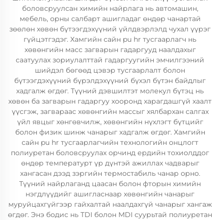
боловсруулсан химийн найрлага нь автомашин,
мебель, орны салбарт ашигладаг өндөр чанартай
зөөлөн хөвөн бүтээгдэхүүний үйлдвэрлэлд чухал үүрэг
гүйцэтгэдэг. Хамгийн сайн pu hr тусгаарлагч нь
хөвөнгийн масс загварын гадаргууд наалдахыг
саатуулах зориулалттай гадаргуугийн эмчилгээний
шийдэл бөгөөд цэвэр тусгаарлалт болон
бүтээгдэхүүний бүрэлдэхүүний бүхэл бүтэн байдлыг
хадгалж өгдөг. Түүний дэвшилтэт молекул бүтэц нь
хөвөн ба загварын гадаргуу хооронд харагдашгүй хаалт
үүсгэж, загвараас хөвөнгийн массыг хялбархан салгах
үйл явцыг хөнгөвчилж, хөвөнгийн нүхлэгт бүтцийг
болон физик шинж чанарыг хадгалж өгдөг. Хамгийн
сайн pu hr тусгаарлагчийн технологийн онцлогт
полиуретан боловсруулах орчинд ердийн тохиолддог
өндөр температурт үр дүнтэй ажиллах чадварыг
хангасан дээд зэргийн термостабиль чанар орно.
Түүний найрлаганд цаасан болон фторын химийн
нэгдлүүдийг ашигласнаар хөвөнгийн чанарыг
муруйцахгүйгээр гайхалтай наалдахгүй чанарыг хангаж
өгдөг. Энэ бодис нь TDI болон MDI суурьтай полиуретан