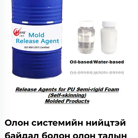
Олон системийн нийцтэй
байдал болон олон талын