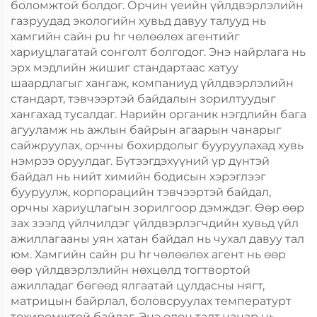
боломжтой болдог. Орчин үеийн үйлдвэрлэлийн
газруудад экологийн хувьд давуу талууд нь
хамгийн сайн pu hr чөлөөлөх агентийг
хариуцлагатай сонголт болгодог. Энэ найрлага нь
эрх мэдлийн жишиг стандартаас хатуу
шаардлагыг хангаж, компаниуд үйлдвэрлэлийн
стандарт, тэвчээртэй байдалын зорилтуудыг
хангахад тусалдаг. Нарийн органик нэгдлийн бага
агууламж нь ажлын байрын агаарын чанарыг
сайжруулах, орчны бохирдолыг бууруулахад хувь
нэмрээ оруулдаг. Бүтээгдэхүүний үр дүнтэй
байдал нь нийт химийн бодисын хэрэглээг
бууруулж, корпорацийн тэвчээртэй байдал,
орчны хариуцлагын зорилгоор дэмждэг. Өөр өөр
зах зээлд үйлчилдэг үйлдвэрлэгчдийн хувьд үйл
ажиллагааны уян хатан байдал нь чухал давуу тал
юм. Хамгийн сайн pu hr чөлөөлөх агент нь өөр
өөр үйлдвэрлэлийн нөхцөлд тогтвортой
ажилладаг бөгөөд ялгаатай цулдасны нягт,
матрицын байрлал, боловсруулах температурт
тохиромжтой байдаг. Энэ олон талт чанар нь