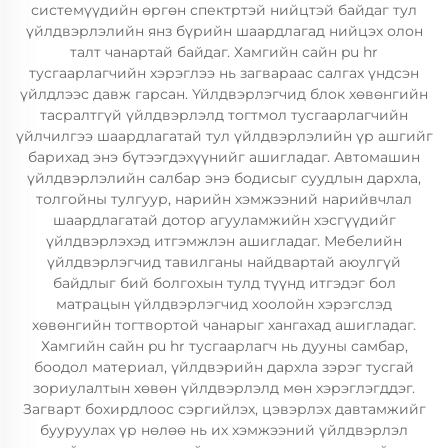
системүүдийн өргөн спектртэй нийцтэй байдаг тул
үйлдвэрлэлийн янз бүрийн шаардлагад нийцэх олон
талт чанартай байдаг. Хамгийн сайн pu hr
тусгаарлагчийн хэрэглээ нь загвараас салгах үндсэн
үйлдлээс давж гарсан. Үйлдвэрлэгчид блок хөвөнгийн
тасралтгүй үйлдвэрлэлд тогтмол тусгаарлагчийн
үйлчилгээ шаардлагатай тул үйлдвэрлэлийн үр ашгийг
барихад энэ бүтээгдэхүүнийг ашигладаг. Автомашин
үйлдвэрлэлийн салбар энэ бодисыг суудлын дархла,
толгойны тулгуур, нарийн хэмжээний нарийвчлал
шаардлагатай дотор агууламжийн хэсгүүдийг
үйлдвэрлэхэд итгэмжлэн ашигладаг. Мебелийн
үйлдвэрлэгчид тавилганы найдвартай аюулгүй
байдлыг бий болгохын тулд түүнд итгэдэг бол
матрацын үйлдвэрлэгчид хоолойн хэрэгслэд
хөвөнгийн тогтвортой чанарыг хангахад ашигладаг.
Хамгийн сайн pu hr тусгаарлагч нь дууны самбар,
боодол материал, үйлдвэрийн дархла зэрэг тусгай
зориулалтын хөвөн үйлдвэрлэлд мөн хэрэглэгддэг.
Загварт бохирдлоос сэргийлэх, цэвэрлэх давтамжийг
бууруулах үр нөлөө нь их хэмжээний үйлдвэрлэл