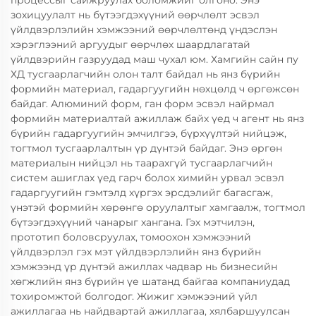
процессыг сайжруулах боломжийг олгоно. Энэ
зохицуулалт нь бүтээгдэхүүний өөрчлөлт эсвэл
үйлдвэрлэлийн хэмжээний өөрчлөлтөнд үндэслэн
хэрэглээний аргуудыг өөрчлөх шаардлагатай
үйлдвэрийн газруудад маш чухал юм. Хамгийн сайн пу
ХД тусгаарлагчийн олон талт байдал нь янз бүрийн
формийн материал, гадаргуугийн нөхцөлд ч өргөжсөн
байдаг. Алюминий форм, ган форм эсвэл найрмал
формийн материалтай ажиллаж байх үед ч агент нь янз
бүрийн гадаргуугийн эмчилгээ, бүрхүүлтэй нийцэж,
тогтмол тусгаарлалтын үр дүнтэй байдаг. Энэ өргөн
материалын нийцэл нь таарахгүй тусгаарлагчийн
систем ашиглах үед гарч болох химийн урвал эсвэл
гадаргуугийн гэмтэлд хүргэх эрсдэлийг багасгаж,
үнэтэй формийн хөрөнгө оруулалтыг хамгаалж, тогтмол
бүтээгдэхүүний чанарыг хангана. Гэх мэтчилэн,
прототип боловсруулах, томоохон хэмжээний
үйлдвэрлэл гэх мэт үйлдвэрлэлийн янз бүрийн
хэмжээнд үр дүнтэй ажиллах чадвар нь бизнесийн
хөгжлийн янз бүрийн үе шатанд байгаа компаниудад
тохиромжтой болгодог. Жижиг хэмжээний үйл
ажиллагаа нь найдвартай ажиллагаа, хялбаршуулсан