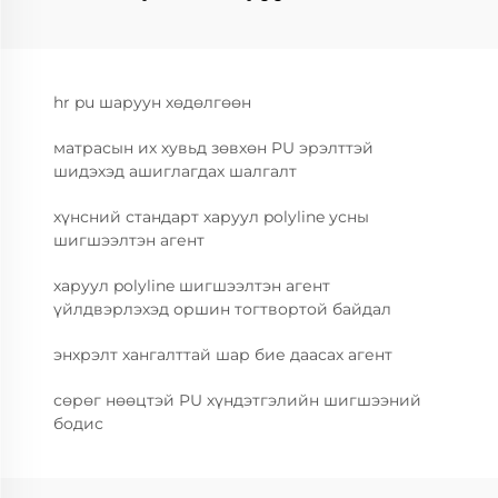
hr pu шаруун хөдөлгөөн
матрасын их хувьд зөвхөн PU эрэлттэй
шидэхэд ашиглагдах шалгалт
хүнсний стандарт харуул polyline усны
шигшээлтэн агент
харуул polyline шигшээлтэн агент
үйлдвэрлэхэд оршин тогтвортой байдал
энхрэлт хангалттай шар бие даасах агент
сөрөг нөөцтэй PU хүндэтгэлийн шигшээний
бодис