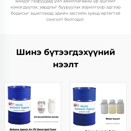
хийдэг газруудад үйл ажиллагааны үр ашгийг
нэмэгдүүлэх, зардлыг бууруулах зорилгоор эдгээр
бодисыг ашиглахад эдийн засгийн хувьд өртөгтэй
сонголт болгодог.
Шинэ бүтээгдэхүүний
нээлт