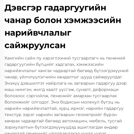
Дэвсгэр гадаргуугийн
чанар болон хэмжээсийн
нарийвчлалыг
сайжруулсан
Хамгийн сайн пу хэрэглээний тусгаарлагч нь пенений
гадаргуугийн бүтцийг хадгалах, хэмжээсийн
нарийвчлалыг хангах чадвартай бөгөөд бүтээгдэхүүний
чанар, үйлчлүүлэгчийн хандалтыг шууд сайжруулдаг.
Энэхүү дэвшилтэт найрлага нь загварын гадаргуу дээр
маш нимгэн, жигд хаалт үүсгэж, суналт, деформаци
болохоос сэргийлж, пененийг амархан тусгаарлах
боломжийг олгодог. Энэ бодисын молекул бүтэц нь
нарийн нарийвчлалтай, хурц ирмэг, нарийн гадаргуу
текстур зэрэг нарийн загварын геометрийг бүрэн
хамрах чадвартай бөгөөд автомашин, мебель, тусгай
зориулалтын бүтээгдэхүүнүүдэд ашиглагдах өндөр
чанартай пененийг үйлдвэрлэхэд чухал үүрэг