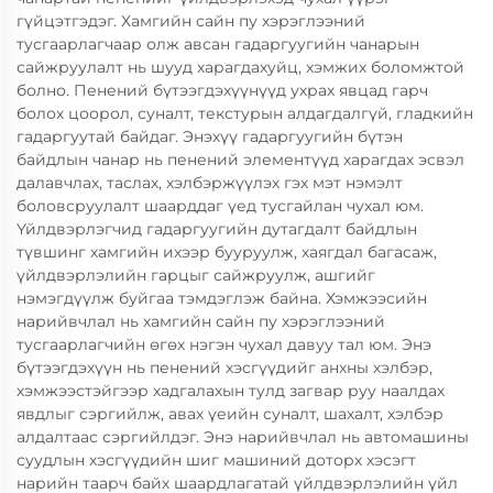
гүйцэтгэдэг. Хамгийн сайн пу хэрэглээний
тусгаарлагчаар олж авсан гадаргуугийн чанарын
сайжруулалт нь шууд харагдахуйц, хэмжих боломжтой
болно. Пенений бүтээгдэхүүнүүд ухрах явцад гарч
болох цоорол, суналт, текстурын алдагдалгүй, гладкийн
гадаргуутай байдаг. Энэхүү гадаргуугийн бүтэн
байдлын чанар нь пенений элементүүд харагдах эсвэл
далавчлах, таслах, хэлбэржүүлэх гэх мэт нэмэлт
боловсруулалт шаарддаг үед тусгайлан чухал юм.
Үйлдвэрлэгчид гадаргуугийн дутагдалт байдлын
түвшинг хамгийн ихээр бууруулж, хаягдал багасаж,
үйлдвэрлэлийн гарцыг сайжруулж, ашгийг
нэмэгдүүлж буйгаа тэмдэглэж байна. Хэмжээсийн
нарийвчлал нь хамгийн сайн пу хэрэглээний
тусгаарлагчийн өгөх нэгэн чухал давуу тал юм. Энэ
бүтээгдэхүүн нь пенений хэсгүүдийг анхны хэлбэр,
хэмжээстэйгээр хадгалахын тулд загвар руу наалдах
явдлыг сэргийлж, авах үеийн суналт, шахалт, хэлбэр
алдалтаас сэргийлдэг. Энэ нарийвчлал нь автомашины
суудлын хэсгүүдийн шиг машиний доторх хэсэгт
нарийн таарч байх шаардлагатай үйлдвэрлэлийн үйл