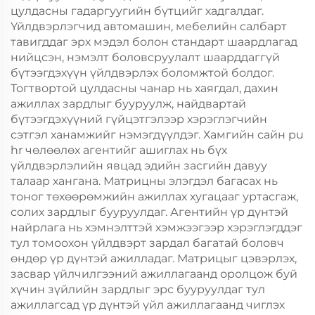
цулдасны гадаргуугийн бүтцийг хадгалдаг.
Үйлдвэрлэгчид автомашин, мебелийн салбарт
тавигддаг эрх мэдэл болон стандарт шаардлагад
нийцсэн, нэмэлт боловсруулалт шаарддаггүй
бүтээгдэхүүн үйлдвэрлэх боломжтой болдог.
Тогтвортой цулдасны чанар нь хаягдал, дахин
ажиллах зардлыг бууруулж, найдвартай
бүтээгдэхүүний гүйцэтгэлээр хэрэглэгчийн
сэтгэл ханамжийг нэмэгдүүлдэг. Хамгийн сайн pu
hr чөлөөлөх агентийг ашиглах нь бүх
үйлдвэрлэлийн явцад эдийн засгийн давуу
талаар хангана. Матрицны элэгдэл багасах нь
тоног төхөөрөмжийн ажиллах хугацааг уртасгаж,
солих зардлыг бууруулдаг. Агентийн үр дүнтэй
найрлага нь хэмнэлттэй хэмжээгээр хэрэглэгддэг
тул томоохон үйлдвэрт зардал багатай боловч
өндөр үр дүнтэй ажилладаг. Матрицыг цэвэрлэх,
засвар үйлчилгээний ажиллагаанд оролцож буй
хүчин зүйлийн зардлыг эрс бууруулдаг тул
ажиллагсад үр дүнтэй үйл ажиллагаанд чиглэх