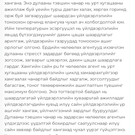
хангана. Энэ дулааны тэвшин чанар нь урт хугацааны
ажиллаж буй үеийн турш давтан халах, хөргөх горимд
орж буй загваруудыг шаардсан үйлдвэрлэлийн
томоохон орчинд ялангуяа чухал ач холбогдолтой юм.
Ийм температурын эсэргүүцэл нь үйлдвэрлэлийн
явцад бүтээгдэхүүнийг дахин цацах шаардлагыг
арилгаж, үйлдвэрийн газруудад томоохон ашиг
орлогыг олгоно. Ердийн чөлөөлөх агентууд ихэвчлэн
дулааны стресст задардаг бөгөөд үйлдвэрлэлийг
зогсоож, загварыг цэвэрлэх, дахин цацах шаардлага
гардаг. Хамгийн сайн pu hr чөлөөлөх агент нь урт
хугацааны үйлдвэрлэлийн циклд хамаарахгүйгээр
хамгаалах чанартай байдлыг хадгалж, зогсолтуудыг
багасгаж, тоног төхөөрөмжийн ашиглалтын түвшинг
максимум болгоно. Энэ тогтвортой байдал нь
шаардлагатай үйлдвэрлэлийн хуваарьтай ажилладаг
үйлдвэрлэгчдийн хувьд илүү сайн үйлдвэрлэлийн үр
ашгийг хангаж, үйлчилгээний зардлыг бууруулдаг.
Дулааны тэвшин чанар нь задарсан чөлөөлөх агентын
үлдэгдлээс үүдэлтэй бохирдлыг саатуулснаар илүү
сайн хөвхөр байдлыг хангахад чухал үүрэг гүйцэтгэнэ.