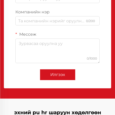
Компанийн нэр
0/200
Мессеж
0/1000
Илгээх
эхний pu hr шаруун хөдөлгөөн