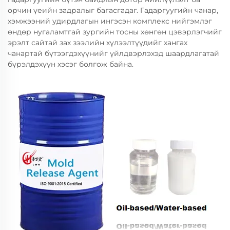
орчин үеийн задралыг багасгадаг. Гадаргуугийн чанар,
хэмжээний удирдлагын ингэсэн комплекс нийгэмлэг
өндөр нугаламтгай зургийн тосны хөнгөн цэвэрлэгчийг
эрэлт сайтай зах зээлийн хүлээлтүүдийг хангах
чанартай бүтээгдэхүүнийг үйлдвэрлэхэд шаардлагатай
бүрэлдэхүүн хэсэг болгож байна.