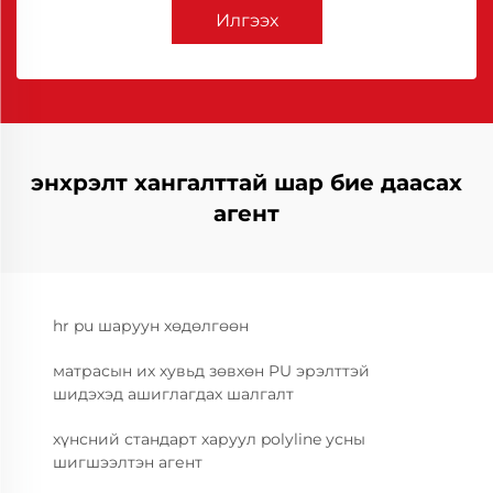
Илгээх
энхрэлт хангалттай шар бие даасах
агент
hr pu шаруун хөдөлгөөн
матрасын их хувьд зөвхөн PU эрэлттэй
шидэхэд ашиглагдах шалгалт
хүнсний стандарт харуул polyline усны
шигшээлтэн агент