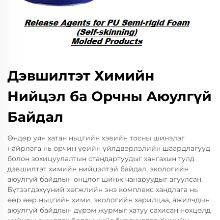
Дэвшилтэт Химийн
Нийцэл ба Орчны Аюулгүй
Байдал
Өндөр уян хатан ньцгийн хэвийн тосны шинэлэг
найрлага нь орчин үеийн үйлдвэрлэлийн шаардлагууд
болон зохицуулалтын стандартуудыг хангахын тулд
дэвшилтэт химийн нийцэлтэй байдал, экологийн
аюулгүй байдлын онцлог шинж чанаруудыг агуулсан.
Бүтээгдэхүүний хөгжлийн энэ комплекс хандлага нь
өөр өөр ньцгийн хими, экологийн харилцаа, ажилчдын
аюулгүй байдлын дүрэм журмыг хатуу сахисан нөхцөлд