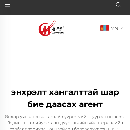
MN
энхрэлт хангалттай шар
бие даасах агент
Өндөр уян хатан чанартай дүүргэгчийн зууралтын эсрэг
бодис нь полийуретаны дүүргэгчийн үйлдвэрлэлийн
салбарт зориулан онцгойлон боловсруулсан шинж