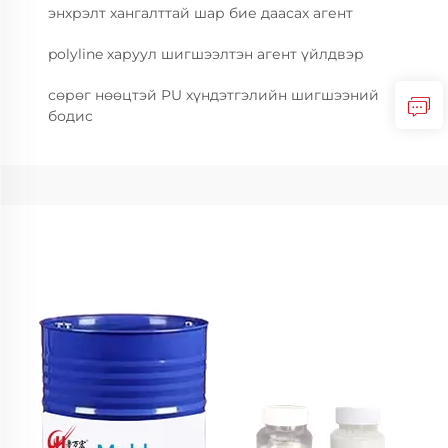
энхрэлт хангалттай шар бие даасах агент
polyline харуул шигшээлтэн агент үйлдвэр
сөрөг нөөцтэй PU хүндэтгэлийн шигшээний
бодис