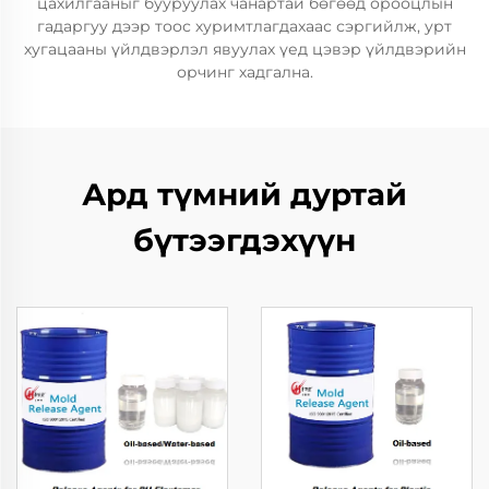
цахилгааныг бууруулах чанартай бөгөөд орооцлын
гадаргуу дээр тоос хуримтлагдахаас сэргийлж, урт
хугацааны үйлдвэрлэл явуулах үед цэвэр үйлдвэрийн
орчинг хадгална.
Ард түмний дуртай
бүтээгдэхүүн