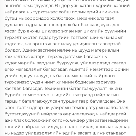
ашгийг нэмэгдүүлдэг. Өндөр уян хатан ньдрийн хэвний
найрлага нь түрхсэнээс хойш полимерийн гинжин
бүтэц нь хоорондоо холбогдож, механик элэгдэл,
дулааны задралаас тэсвэрлэх бат бөх саад үүсгэдэг.
Хэсэг бүр анхны циклээс эхлэн нэг циклийн сүүлчийн
түрхэлт хүртэл гадаргуугийн тогтмол шинж чанарыг
хадгалж, чанарын хяналт илүү урьдчилан таавартай
болдог. Эдийн засгийн нөлөө нь шууд материалын
хэмнэлтээс хэтэрч, түрхэх давтамж багасах нь
хөдөлмөрийн зардлыг бууруулж, үйлдвэрлэлд саатал
өгөх магадлалыг багасгадаг. Ашигтай нэмэлтээр орчин
үеийн давуу талууд нь бага хэмжээний найрлагыг
түрхсэнээс үүдэн нийт химийн бодисын хэрэглээ,
хаягдал багасдаг. Техникийн баталгаажуулалт нь янз
бүрийн температур, ньдрийн нягтралд найрлагын
гарцыг баталгаажуулсан туршилтаар батлагдсан. Энэ
олон талт чадвар нь улирлын температурын хэлбэлзэл,
бүтээгдэхүүний найрлага өөрчлөгдөхөд ч найдвартай
ажиллах боломжийг олгоно. Өндөр уян хатан ньдрийн
хэвний найрлагын илүүдэл олон циклд ашиглах чадвар
нь ньдэр үйлдвэрлэлийн эдийн засагт шинэ стандарт