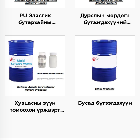
PU Эластик
Дурслын мөрдөгч
бутархайны
бүтээгдэхүүний
мөрдөгчийн ажлыг
хариуцагчид
зохицуулах тусгайлал
Хувцасны зүүн
Бусад бүтээгдэхүүн
томоохон үржвэрт
ашиглагдах
шинжилгээний арга