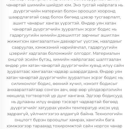
чанартай шимийн шийдэл юм. Энэ тусгай найрлага нь
дүүргэгчийн материал болон орооцол хооронд
шаардлагатай саад болох бөгөөд цэвэр тусгаарлалт,
ашигт чанарыг хангах үүрэгтэй. Өндөр уян хатан
чанартай дүүргэгчийн зууралтын эсрэг бодис нь
гадаргуугийн химийн дэвшилтэт зарчмыг ашиглан
жижигхэн хамгаалалтын давхаргыг үүсгэж, наалдахыг
сааруулах, хэмжээний нарийвчлал, гадаргуугийн
цэврийг хадгалах боломжийг олгодог. Материалын
онцгой эсийн бүтэц, химийн найрлагаас шалтгаалан
өндөр уян хатан чанартай дүүргэгчийн хувьд илүү сайн
зууралтаас хамгаалах чадвар шаардагдана. Өндөр уян
хатан чанартай дүүргэгчийн зууралтын эсрэг бодис нь
силиконлог бодис, өөхний хүчил, нэмэлт бодисыг
анхааралтайгаар сонгон авч, өөр өөр үйлдвэрлэлийн
нөхцөлд тогтвортой үр дүнг хангана. Эдгээр бодисууд
нь дулааны илүү өндөр тэсвэрт чадвартай бөгөөд
дүүргэгчийг хатуурах үеийн температур ихсэх үед
задрахгүй, үйлчилгээгээ алдахгүй байна. Технологийн
онцлогт бүрэн орооцлыг хамрах, хамгийн бага
хэмжээгээр тараахад тохиромжтой сайн норгох чанар