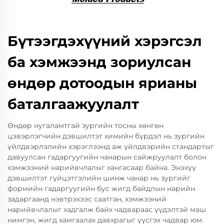
Бүтээгдэхүүний хэрэгсэл
ба хэмжээнд зориулсан
өндөр дотоодын ярианы
баталгаажуулалт
Өндөр нугаламтгай зургийн тосны хөнгөн
цэвэрлэгчийн дэвшилтэт химийн бүрдэл нь зургийн
үйлдвэрлэлийн хэрэглээнд аж үйлдвэрийн стандартыг
давуулсан гадаргуугийн чанарын сайжруулалт болон
хэмжээний нарийвчлалыг хангасаар байна. Энэхүү
дэвшилтэт гүйцэтгэлийн шинж чанар нь зургийг
формийн гадаргуугийн бус жигд байдлын нарийн
задаргаанд нэвтрэхээс саатган, хэмжээний
нарийвчлалыг хадгалж байх чадвараас үүдэлтэй маш
нимгэн, жигд хамгаалах давхрагыг үүсгэх чадвар юм.