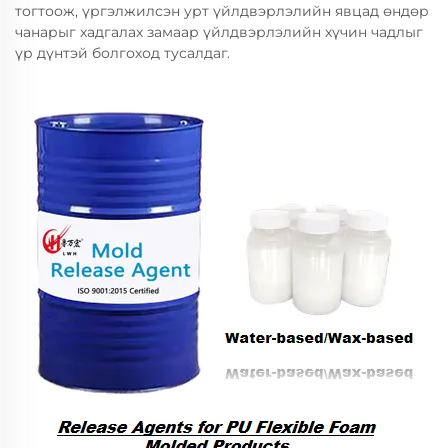
тогтоож, үргэлжилсэн урт үйлдвэрлэлийн явцад өндөр
чанарыг хадгалах замаар үйлдвэрлэлийн хүчин чадлыг
үр дүнтэй болгоход тусалдаг.