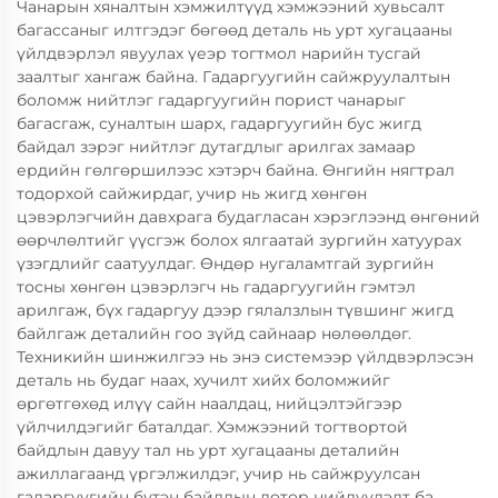
Чанарын хяналтын хэмжилтүүд хэмжээний хувьсалт
багассаныг илтгэдэг бөгөөд деталь нь урт хугацааны
үйлдвэрлэл явуулах үеэр тогтмол нарийн тусгай
заалтыг хангаж байна. Гадаргуугийн сайжруулалтын
боломж нийтлэг гадаргуугийн порист чанарыг
багасгаж, суналтын шарх, гадаргуугийн бус жигд
байдал зэрэг нийтлэг дутагдлыг арилгах замаар
ердийн гөлгөршилээс хэтэрч байна. Өнгийн нягтрал
тодорхой сайжирдаг, учир нь жигд хөнгөн
цэвэрлэгчийн давхрага будагласан хэрэглээнд өнгөний
өөрчлөлтийг үүсгэж болох ялгаатай зургийн хатуурах
үзэгдлийг саатуулдаг. Өндөр нугаламтгай зургийн
тосны хөнгөн цэвэрлэгч нь гадаргуугийн гэмтэл
арилгаж, бүх гадаргуу дээр гялалзлын түвшинг жигд
байлгаж деталийн гоо зүйд сайнаар нөлөөлдөг.
Техникийн шинжилгээ нь энэ системээр үйлдвэрлэсэн
деталь нь будаг наах, хучилт хийх боломжийг
өргөтгөхөд илүү сайн наалдац, нийцэлтэйгээр
үйлчилдэгийг баталдаг. Хэмжээний тогтвортой
байдлын давуу тал нь урт хугацааны деталийн
ажиллагаанд үргэлжилдэг, учир нь сайжруулсан
гадаргуугийн бүтэн байдлын дотор нийлүүлэлт ба