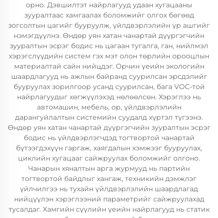
орно. Дэвшилтэт найрлагууд удаан хугацааны
зууралтаас хамгаалах боломжийг олгох бөгөөд
зогсолтын цагийг бууруулж, үйлдвэрлэлийн үр ашгийг
нэмэгдүүлнэ. Өндөр уян хатан чанартай дүүргэгчийн
зууралтын эсрэг бодис нь цагаан тугалга, ган, нийлмэл
хэрэгслүүдийн систем гэх мэт олон төрлийн орооцлын
материалтай сайн нийцдэг. Орчин үеийн экологийн
шаардлагууд нь ажлын байранд суурилсан эрсдэлийг
бууруулах зорилгоор усанд суурилсан, бага VOC-той
найрлагуудыг хөгжүүлэхэд нөлөөлсөн. Хэрэглээ нь
автомашин, мебель, ор, үйлдвэрлэлийн
дарангуйлалтын системийн суудалд хүртэл түгээнэ.
Өндөр уян хатан чанартай дүүргэгчийн зууралтын эсрэг
бодис нь үйлдвэрлэгчдэд тогтвортой чанартай
бүтээгдэхүүн гаргаж, хаягдалын хэмжээг бууруулах,
циклийн хугацааг сайжруулах боломжийг олгоно.
Чанарын хяналтын арга журмууд нь партийн
тогтвортой байдлыг хангаж, техникийн дэмжлэг
үйлчилгээ нь тухайн үйлдвэрлэлийн шаардлагад
нийцүүлэн хэрэглээний параметрийг сайжруулахад
тусалдаг. Хамгийн сүүлийн үеийн найрлагууд нь статик