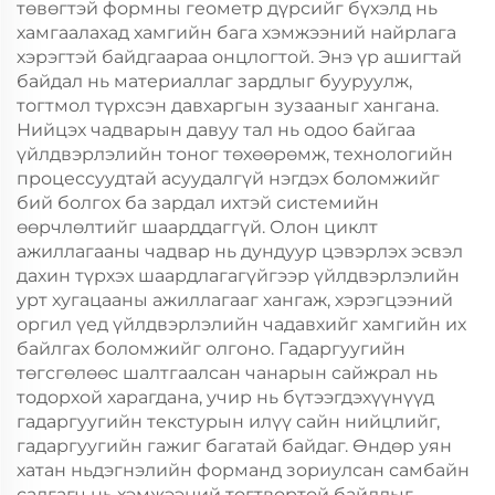
төвөгтэй формны геометр дүрсийг бүхэлд нь
хамгаалахад хамгийн бага хэмжээний найрлага
хэрэгтэй байдгаараа онцлогтой. Энэ үр ашигтай
байдал нь материаллаг зардлыг бууруулж,
тогтмол түрхсэн давхаргын зузааныг хангана.
Нийцэх чадварын давуу тал нь одоо байгаа
үйлдвэрлэлийн тоног төхөөрөмж, технологийн
процессуудтай асуудалгүй нэгдэх боломжийг
бий болгох ба зардал ихтэй системийн
өөрчлөлтийг шаарддаггүй. Олон циклт
ажиллагааны чадвар нь дундуур цэвэрлэх эсвэл
дахин түрхэх шаардлагагүйгээр үйлдвэрлэлийн
урт хугацааны ажиллагааг хангаж, хэрэгцээний
оргил үед үйлдвэрлэлийн чадавхийг хамгийн их
байлгах боломжийг олгоно. Гадаргуугийн
төгсгөлөөс шалтгаалсан чанарын сайжрал нь
тодорхой харагдана, учир нь бүтээгдэхүүнүүд
гадаргуугийн текстурын илүү сайн нийцлийг,
гадаргуугийн гажиг багатай байдаг. Өндөр уян
хатан ньдэгнэлийн форманд зориулсан самбайн
салгагч нь хэмжээний тогтвортой байдлыг