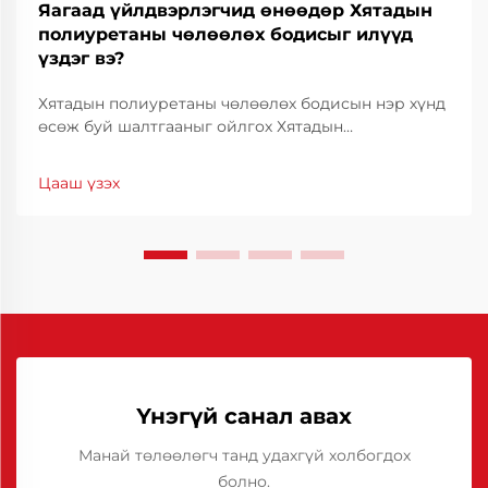
Яагаад үйлдвэрлэгчид өнөөдөр Хятадын
полиуретаны чөлөөлөх бодисыг илүүд
үздэг вэ?
Хятадын полиуретаны чөлөөлөх бодисын нэр хүнд
өсөж буй шалтгааныг ойлгох Хятадын
полиуретаны чөлөөлөх бодис нь өндөр үр дүнтэй,
зардал багатай байдлаар дэлхийн
Цааш үзэх
үйлдвэрлэгчдийн дунд түгээмэл хэрэглэгдэж
эхэлсэн. Үйлдвэрлэлийн салбаруудад...
Үнэгүй санал авах
Манай төлөөлөгч танд удахгүй холбогдох
болно.