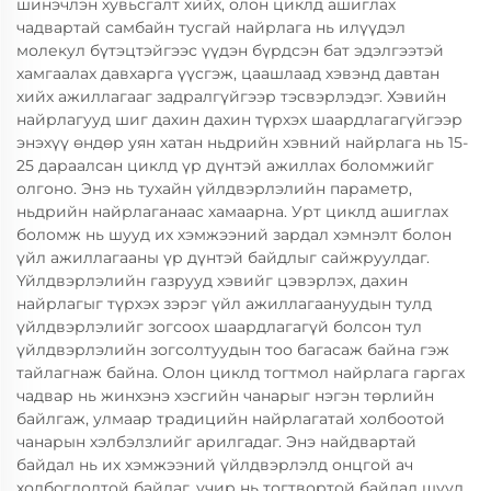
шинэчлэн хувьсгалт хийх, олон циклд ашиглах
чадвартай самбайн тусгай найрлага нь илүүдэл
молекул бүтэцтэйгээс үүдэн бүрдсэн бат эдэлгээтэй
хамгаалах давхарга үүсгэж, цаашлаад хэвэнд давтан
хийх ажиллагааг задралгүйгээр тэсвэрлэдэг. Хэвийн
найрлагууд шиг дахин дахин түрхэх шаардлагагүйгээр
энэхүү өндөр уян хатан ньдрийн хэвний найрлага нь 15-
25 дараалсан циклд үр дүнтэй ажиллах боломжийг
олгоно. Энэ нь тухайн үйлдвэрлэлийн параметр,
ньдрийн найрлаганаас хамаарна. Урт циклд ашиглах
боломж нь шууд их хэмжээний зардал хэмнэлт болон
үйл ажиллагааны үр дүнтэй байдлыг сайжруулдаг.
Үйлдвэрлэлийн газрууд хэвийг цэвэрлэх, дахин
найрлагыг түрхэх зэрэг үйл ажиллагаануудын тулд
үйлдвэрлэлийг зогсоох шаардлагагүй болсон тул
үйлдвэрлэлийн зогсолтуудын тоо багасаж байна гэж
тайлагнаж байна. Олон циклд тогтмол найрлага гаргах
чадвар нь жинхэнэ хэсгийн чанарыг нэгэн төрлийн
байлгаж, улмаар традицийн найрлагатай холбоотой
чанарын хэлбэлзлийг арилгадаг. Энэ найдвартай
байдал нь их хэмжээний үйлдвэрлэлд онцгой ач
холбогдолтой байдаг, учир нь тогтвортой байдал шууд