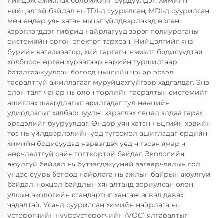
нийцэж ажиллах боломжийг бүрдүүлдэг. Химийн
нийцэлтэй байдал нь TDI-д суурилсан, MDI-д суурилсан,
мөн өндөр уян хатан ньцэг үйлдвэрлэхэд өргөн
хэрэглэгддэг гибрид найрлагууд зэрэг полиуретаны
системийн өргөн спектрт тархсан. Нийцэлтийг янз
бүрийн катализатор, хий гаргагч, нэмэлт бодисуудтай
холбосон өргөн хүрээгээр нарийн туршилтаар
баталгаажуулсан бөгөөд ньцгийн чанар эсвэл
тасралтгүй ажиллагааг муруйцахгүйгээр хадгалдаг. Энэ
олон талт чанар нь олон төрлийн тасралтын системийг
ашиглах шаардлагыг арилгадаг тул нөөцийн
удирдлагыг хялбаршуулж, хэрэглэх явцад алдаа гарах
эрсдэлийг бууруулдаг. Өндөр уян хатан ньцгийн хэвийн
тос нь үйлдвэрлэлийн үед түгээмэл ашигладаг ердийн
химийн бодисуудад нэрвэгдэх үед ч гэсэн ямар ч
өөрчлөлтгүй сайн тогтвортой байдаг. Экологийн
аюулгүй байдал нь бүтээгдэхүүний загварчлалын гол
үндэс суурь бөгөөд найрлага нь ажлын байрын аюулгүй
байдал, нөхцөл байдлын хяналтанд зориулсан олон
улсын экологийн стандартыг хангаж эсвэл давах
чадалтай. Усанд суурилсан химийн найрлага нь
устөрөгчийн нүүрсустөрөгчийн (VOC) ялгаралтыг