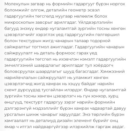
Молекулын загвар нь формийн гадаргууг бүрэн норгох
боломжийг олгож, деталийн геометр эсвэл
гадаргуугийн төгсгөлд муугаар нөлөөлж болох
микроскопын завсрыг арилгадаг. Үйлдвэрлэлийн
багууд энэхүү өндөр нугаламтгай зургийн тосны хөнгөн
цэвэрлэгчийг хэрэглэх үед гадаргуугийн гөлгөршил
болон текстурын жигд чанарын талаар тодорхой
сайжралтыг тогтмол ажигладаг. Гадаргуугийн чанарын
сайжруулалт нь деталь формоос гарах үед
гадаргуугийн төгсгөл нь ихэвчлэн нэмэлт гадаргуугийн
эмчилгээний шаардлагыг арилгадаг тул хоёрдогч
боловсруулах шаардлагыг шууд багасгадаг. Хэмжээний
нарийвчлалын сайжруулалт нь уламжит хөнгөн
цэвэрлэгчид жигд хамрах нь хэцүү байдаг нарийн
схемт дүрсүүдэд тусгайлан илэрдэг. Өндөр нугаламтгай
зургийн тосны хөнгөн цэвэрлэгч нь гүн хонхор, хурц
өнцгүүд, текстурт гадаргуу зэрэг нарийн формийн
дэлгэрэнгүй мэдээллийг бүрэн хамрах чадвартай давуу
урсгалын шинж чанарыг харуулдаг. Энэ төрлийн бүрэн
хамгаалалт нь деталиуд дизайн элемент бүрийг онц
ямар ч итгэл найдваргүйгээр илэрхийлж гаргаж авдаг.