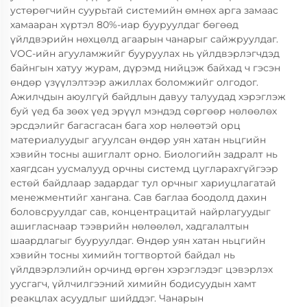
устөрөгчийн суурьтай системийн өмнөх арга замаас
хамааран хүртэл 80%-иар бууруулдаг бөгөөд
үйлдвэрийн нөхцөлд агаарын чанарыг сайжруулдаг.
VOC-ийн агууламжийг бууруулах нь үйлдвэрлэгчдэд
байнгын хатуу журам, дүрэмд нийцэж байхад ч гэсэн
өндөр үзүүлэлтээр ажиллах боломжийг олгодог.
Ажилчдын аюулгүй байдлын давуу талуудад хэрэглэж
буй үед ба зөөх үед эрүүл мэндэд сөргөөр нөлөөлөх
эрсдэлийг багасгасан бага хор нөлөөтэй орц
материалуудыг агуулсан өндөр уян хатан ньцгийн
хэвийн тосны ашиглалт орно. Биологийн задралт нь
хаягдсан уусмалууд орчны системд цугларахгүйгээр
естөй байдлаар задардаг тул орчныг хариуцлагатай
менежментийг хангана. Сав баглаа боодолд дахин
боловсруулдаг сав, концентрацитай найрлагуудыг
ашигласнаар тээврийн нөлөөлөл, хадгалалтын
шаардлагыг бууруулдаг. Өндөр уян хатан ньцгийн
хэвийн тосны химийн тогтвортой байдал нь
үйлдвэрлэлийн орчинд өргөн хэрэглэдэг цэвэрлэх
уусгагч, үйлчилгээний химийн бодисуудын хамт
реакцлах асуудлыг шийддэг. Чанарын