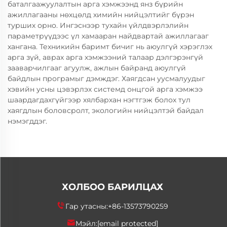
баталгаажуулалтын арга хэмжээнд янз бүрийн
ажиллагааны нөхцөлд химийн нийцэлтийг бүрэн
турших орно. Ингэснээр тухайн үйлдвэрлэлийн
параметрүүдээс үл хамааран найдвартай ажиллагааг
хангана. Техникийн баримт бичиг нь аюулгүй хэрэглэх
арга зүй, аврах арга хэмжээний талаар дэлгэрэнгүй
зааварчилгааг агуулж, ажлын байранд аюулгүй
байдлын програмыг дэмждэг. Хаягдсан уусмалуудыг
хэвийн усны цэвэрлэх системд онцгой арга хэмжээ
шаардагдахгүйгээр хялбархан нэгтгэж болох тул
хаягдлын боловсролт, экологийн нийцэлтэй байдал
нэмэгддэг.
ХОЛБОО БАРИЛЦАХ
Гар утасны:
+86-13573790259
Мэйл:
[email protected]