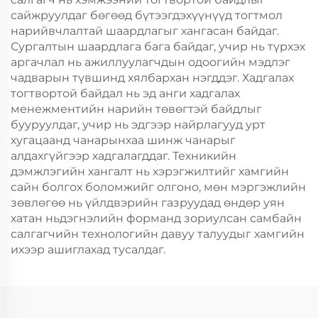
сайжруулдаг бөгөөд бүтээгдэхүүнүүд тогтмол
нарийвчлалтай шаардлагыг хангасан байдаг.
Сургалтын шаардлага бага байдаг, учир нь түрхэх
аргачлал нь ажиллуулагчдын одоогийн мэдлэг
чадварын түвшинд хялбархан нэгддэг. Хадгалах
тогтвортой байдал нь эд анги хадгалах
менежментийн нарийн төвөгтэй байдлыг
бууруулдаг, учир нь эдгээр найрлагууд урт
хугацаанд чанарынхаа шинж чанарыг
алдахгүйгээр хадгалагддаг. Техникийн
дэмжлэгийн хангалт нь хэрэгжилтийг хамгийн
сайн болгох боломжийг олгоно, мөн мэргэжлийн
зөвлөгөө нь үйлдвэрийн газруудад өндөр уян
хатан ньдэгнэлийн форманд зориулсан самбайн
салгагчийн технологийн давуу талуудыг хамгийн
ихээр ашиглахад тусалдаг.