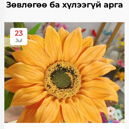
Зөвлөгөө ба хүлээгүй арга
23
Jul