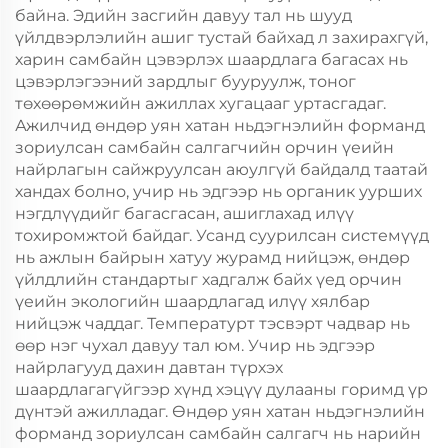
байна. Эдийн засгийн давуу тал нь шууд
үйлдвэрлэлийн ашиг тустай байхад л захирахгүй,
харин самбайн цэвэрлэх шаардлага багасах нь
цэвэрлэгээний зардлыг бууруулж, тоног
төхөөрөмжийн ажиллах хугацааг уртасгадаг.
Ажилчид өндөр уян хатан ньдэгнэлийн форманд
зориулсан самбайн салгагчийн орчин үеийн
найрлагын сайжруулсан аюулгүй байдалд таатай
хандах болно, учир нь эдгээр нь органик уурших
нэгдлүүдийг багасгасан, ашиглахад илүү
тохиромжтой байдаг. Усанд суурилсан системүүд
нь ажлын байрын хатуу журамд нийцэж, өндөр
үйлдлийн стандартыг хадгалж байх үед орчин
үеийн экологийн шаардлагад илүү хялбар
нийцэж чаддаг. Температурт тэсвэрт чадвар нь
өөр нэг чухал давуу тал юм. Учир нь эдгээр
найрлагууд дахин давтан түрхэх
шаардлагагүйгээр хүнд хэцүү дулааны горимд үр
дүнтэй ажилладаг. Өндөр уян хатан ньдэгнэлийн
форманд зориулсан самбайн салгагч нь нарийн