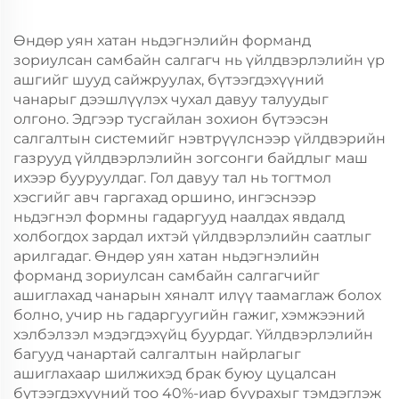
Өндөр уян хатан ньдэгнэлийн форманд
зориулсан самбайн салгагч нь үйлдвэрлэлийн үр
ашгийг шууд сайжруулах, бүтээгдэхүүний
чанарыг дээшлүүлэх чухал давуу талуудыг
олгоно. Эдгээр тусгайлан зохион бүтээсэн
салгалтын системийг нэвтрүүлснээр үйлдвэрийн
газрууд үйлдвэрлэлийн зогсонги байдлыг маш
ихээр бууруулдаг. Гол давуу тал нь тогтмол
хэсгийг авч гаргахад оршино, ингэснээр
ньдэгнэл формны гадаргууд наалдах явдалд
холбогдох зардал ихтэй үйлдвэрлэлийн саатлыг
арилгадаг. Өндөр уян хатан ньдэгнэлийн
форманд зориулсан самбайн салгагчийг
ашиглахад чанарын хяналт илүү таамаглаж болох
болно, учир нь гадаргуугийн гажиг, хэмжээний
хэлбэлзэл мэдэгдэхүйц буурдаг. Үйлдвэрлэлийн
багууд чанартай салгалтын найрлагыг
ашиглахаар шилжихэд брак буюу цуцалсан
бүтээгдэхүүний тоо 40%-иар буурахыг тэмдэглэж