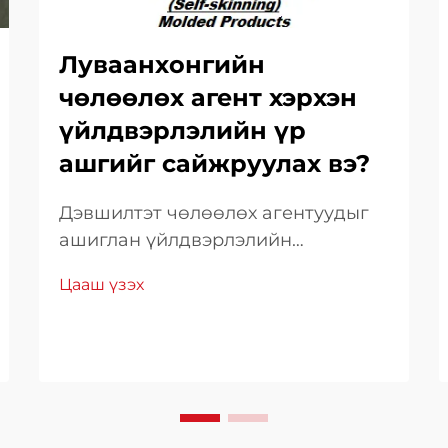
Луваанхонгийн
чөлөөлөх агент хэрхэн
үйлдвэрлэлийн үр
ашгийг сайжруулах вэ?
Дэвшилтэт чөлөөлөх агентуудыг
ашиглан үйлдвэрлэлийн
бүтээмжийг хамгийн их болгох.
Цааш үзэх
Орчин үеийн эрсдэлтэй
үйлдвэрлэлийн орчинд
үйлдвэрлэлийн үр ашгийг
нэмэгдүүлэх нь амжилтын тулгуур
болж өргөжих болно. Өндөр
чанартай чөлөөлөх агентийг