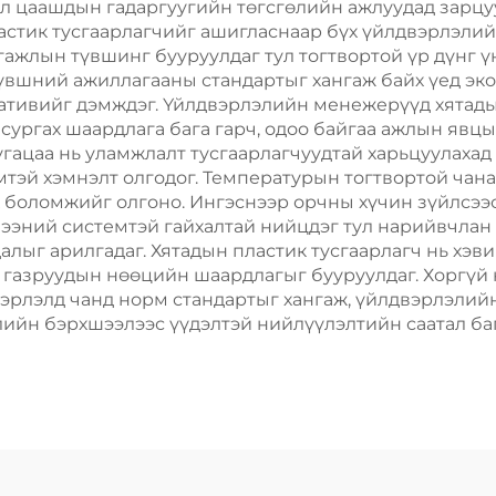
ул цаашдын гадаргуугийн төгсгөлийн ажлуудад зарцу
астик тусгаарлагчийг ашигласнаар бүх үйлдвэрлэлий
 гажлын түвшинг бууруулдаг тул тогтвортой үр дүнг 
вшний ажиллагааны стандартыг хангаж байх үед эко
тивийг дэмждэг. Үйлдвэрлэлийн менежерүүд хятадын
сургах шаардлага бага гарч, одоо байгаа ажлын явцы
гацаа нь уламжлалт тусгаарлагчуудтай харьцуулахад 
эй хэмнэлт олгодог. Температурын тогтвортой чанар
боломжийг олгоно. Ингэснээр орчны хүчин зүйлсээс 
лээний системтэй гайхалтай нийцдэг тул нарийвчлан 
гдалыг арилгадаг. Хятадын пластик тусгаарлагч нь хэ
 газруудын нөөцийн шаардлагыг бууруулдаг. Хоргүй
вэрлэлд чанд норм стандартыг хангаж, үйлдвэрлэли
ийн бэрхшээлээс үүдэлтэй нийлүүлэлтийн саатал ба