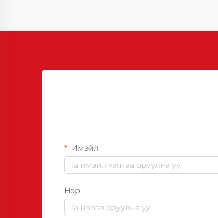
Имэйл
Нэр