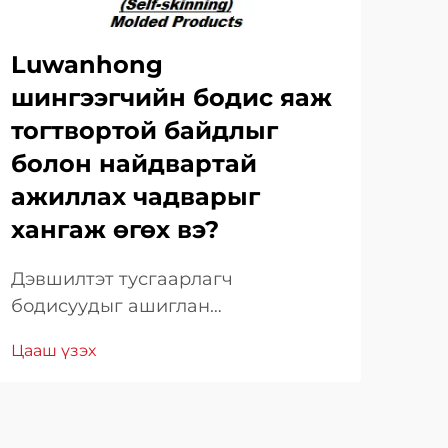
Luwanhong
Нь
шингээгчийн бодис яаж
үй
тогтвортой байдлыг
ши
болон найдвартай
яа
ажиллах чадварыг
Пол
хангаж өгөх вэ?
үйл
тал
Дэвшилтэт тусгаарлагч
Цаа
үүр
бодисуудыг ашиглан
үйл
үйлдвэрлэлийн гавьяаг олж авах:
тур
Цааш үзэх
Хүнд нөхцөл байдлын үйлдвэрийн
түү
үйлдвэрлэлд тусгаарлагч бодисын
тат
чанар, найдвартай ажиллагаа нь
байд
үйлдвэрлэлийн амжилтанд