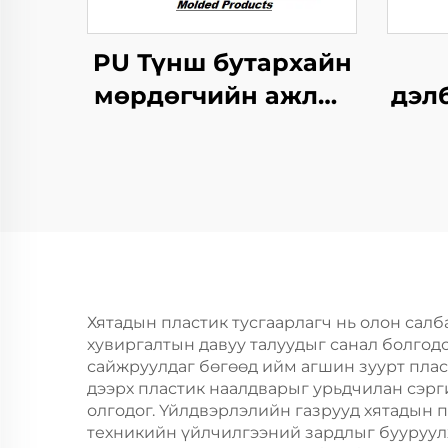
PU Түнш бутархайн
мөрдөгчийн ажлыг
дэл
зохицуулах
бүтэ
тусгайлал
Хятадын пластик тусгаарлагч нь олон сал
хувиргалтын давуу талуудыг санал болго
сайжруулдаг бөгөөд ийм агшин зуурт плас
дээрх пластик наалдварыг урьдчилан сэрг
олгодог. Үйлдвэрлэлийн газрууд хятадын п
техникийн үйлчилгээний зардлыг бууруулж,