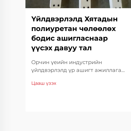
Үйлдвэрлэлд Хятадын
полиуретан чөлөөлөх
бодис ашигласнаар
үүсэх давуу тал
Орчин үеийн индустрийн
үйлдвэрлэлд үр ашигт ажиллагаа
болон материалын гүйцэтгэл нь
Цааш үзэх
өрсөлдөх чадварыг хадгалахын
тулд үндэс суурь болдог.
Үйлдвэрлэлийн үр ашигт
ажиллагааг бэхжүүлэхэд туслах
гол хэрэгсэл нь тусгай
зориулалтын тосны шийдэл юм.