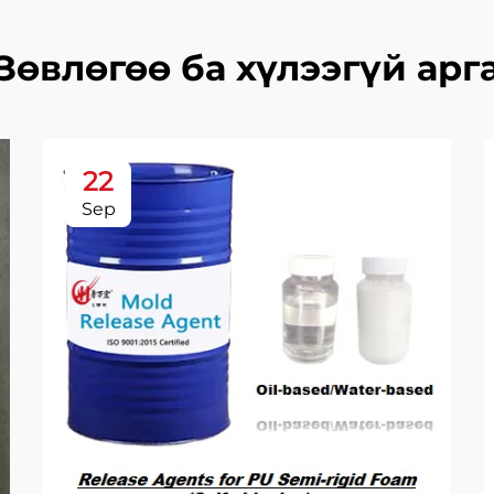
Зөвлөгөө ба хүлээгүй арг
22
Sep