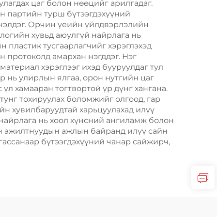
улагдах цаг болон нөөцийг арилгадаг.
н партийн турш бүтээгдэхүүний
үнэлдэг. Орчин үеийн үйлдвэрлэлийн
логийн хувьд аюулгүй найрлага нь
 пластик тусгаарлагчийг хэрэглэхэд
н протоколд амархан нэгддэг. Нэг
материал хэрэглээг ихэд бууруулдаг тул
 нь улирлын ялгаа, орон нутгийн цаг
үл хамааран тогтвортой үр дүнг хангана.
тунг тохируулах боломжийг олгоод, гар
вийн хувилбаруудтай харьцуулахад илүү
 найрлага нь хоол хүнсний ангиламж болон
йн ажилтнуудын ажлын байранд илүү сайн
гассанаар бүтээгдэхүүний чанар сайжирч,