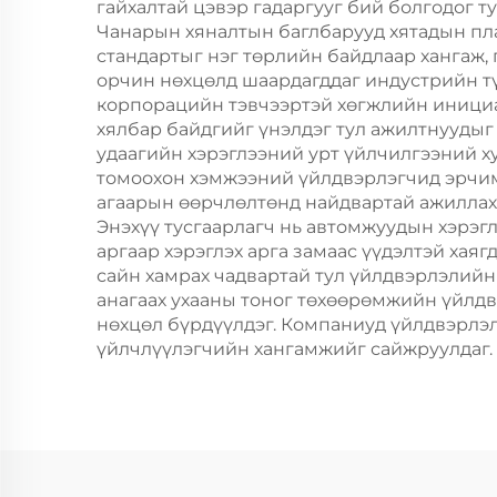
гайхалтай цэвэр гадаргууг бий болгодог т
Чанарын хяналтын баглбарууд хятадын пл
стандартыг нэг төрлийн байдлаар хангаж,
орчин нөхцөлд шаардагддаг индустрийн тү
корпорацийн тэвчээртэй хөгжлийн инициа
хялбар байдгийг үнэлдэг тул ажилтнуудыг 
удаагийн хэрэглээний урт үйлчилгээний ху
томоохон хэмжээний үйлдвэрлэгчид эрчимт
агаарын өөрчлөлтөнд найдвартай ажиллах 
Энэхүү тусгаарлагч нь автомжуудын хэрэг
аргаар хэрэглэх арга замаас үүдэлтэй хая
сайн хамрах чадвартай тул үйлдвэрлэлийн
анагаах ухааны тоног төхөөрөмжийн үйлд
нөхцөл бүрдүүлдэг. Компаниуд үйлдвэрлэл
үйлчлүүлэгчийн хангамжийг сайжруулдаг.