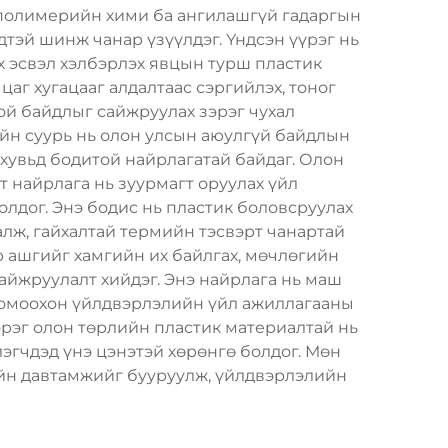
т полимерийн хими ба ангилашгүй гадаргын
эй шинж чанар үзүүлдэг. Үндсэн үүрэг нь
х эсвэл хэлбэрлэх явцын турш пластик
аг хугацааг алдалтаас сэргийлэх, тоног
й байдлыг сайжруулах зэрэг чухал
йн суурь нь олон улсын аюулгүй байдлын
хувьд бодитой найрлагатай байдаг. Олон
 найрлага нь зуурмагт оруулах үйл
олдог. Энэ бодис нь пластик боловсруулах
лж, гайхалтай термийн тэсвэрт чанартай
р ашгийг хамгийн их байлгах, мөчлөгийн
сайжруулалт хийдэг. Энэ найрлага нь маш
 томоохон үйлдвэрлэлийн үйл ажиллагааны
эрэг олон төрлийн пластик материалтай нь
эгчдэд үнэ цэнэтэй хөрөнгө болдог. Мөн
гийн давтамжийг бууруулж, үйлдвэрлэлийн