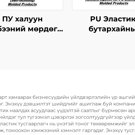
ПУ халуун
PU Эласти
бээний мөрдөгч
бутархайн
эгдэхүүнүүдийн
мөрдөгчийн а
хэрэгсэл
зохицуула
тусгайлал
барт хамаарах бизнесүүдийн үйлдвэрлэлийн үр ашгий
дог. Энэхүү дэвшилтэт шийдлийг ашиглаж буй компан
тик наалдах асуудлаас үүдэлтэй саатлыг бүрмөсөн ар
ийлдэг тул түгээмэл цэвэрлэх зогсолтуудгүйгээр үй
ластик тусгаарлагч нь үнэтэй тоног төхөөрөмжийг эл
 томоохон хэмжээний хэмнэлт гаргадаг. Энэхүү тусг