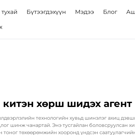
 тухай
Бүтээгдэхүүн
Мэдээ
Блог
Аш
х
китэн хөрш шидэх агент
үйлдвэрлэлийн технологийн хувьд шинэлэг ахиц дэв
цлог шинж чанартай. Энэ тусгайлан боловсруулсан хи
н тоног төхөөрөмжийн хооронд үндсэн саатуулагчийн