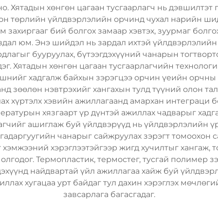
но. Хятадын хөнгөн цагаан тусгаарлагч нь дэвшилтэ
он төрлийн үйлдвэрлэлийн орчинд чухал нарийн шидт
м захиргааг бий болгох замаар хэвтэх, зуурмаг болго
дал юм. Энэ шийдэл нь зардал ихтэй үйлдвэрлэлийн ц
лагыг бууруулах, бүтээгдэхүүний чанарын тогтворто
г. Хятадын хөнгөн цагаан тусгаарлагчийн технологи
вшнийг хадгалж байхын зэрэгцээ орчин үеийн орчны 
д зөөлөн нэвтрэхийг хангахын тулд түүний олон талт
ах хүртэлх хэвийн ажиллагаанд амархан интеграци б
ературын хязгаарт үр дүнтэй ажиллах чадварыг хадга
лагчийг ашиглаж буй үйлдвэрүүд нь үйлдвэрлэлийн ү
 гадаргуугийн чанарыг сайжруулах зэрэгт томоохон 
 хэмжээний хэрэглээтэйгээр жигд хучилтыг хангаж,
олгодог. Термопластик, термостег, тусгай полимер з
эхүүнд найдвартай үйл ажиллагаа хайж буй үйлдвэрл
жиллах хугацаа урт байдаг тул дахин хэрэглэх мөчлө
завсарлага багасгадаг.