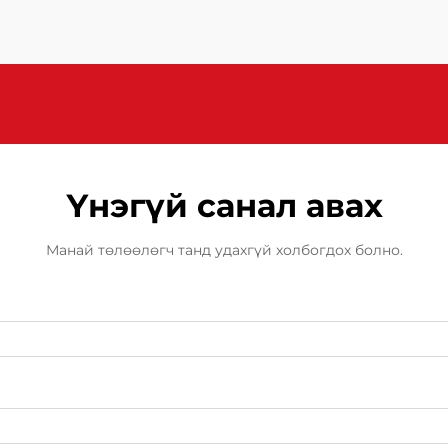
ашиглах нь томоохон ...
Үнэгүй санал авах
Манай төлөөлөгч танд удахгүй холбогдох болно.