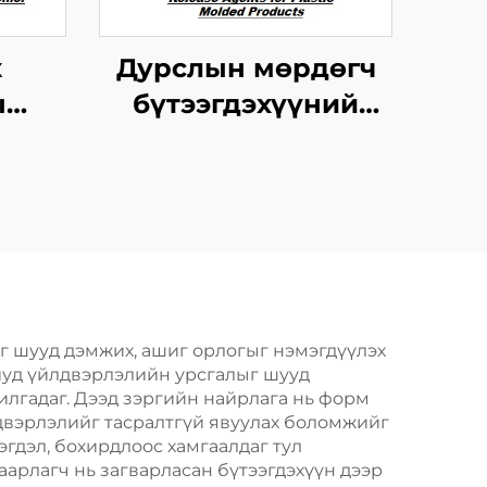
к
Дурслын мөрдөгч
ы
бүтээгдэхүүний
жлыг
хариуцагчид
х
г шууд дэмжих, ашиг орлогыг нэмэгдүүлэх
иуд үйлдвэрлэлийн урсгалыг шууд
илгадаг. Дээд зэргийн найрлага нь форм
лдвэрлэлийг тасралтгүй явуулах боломжийг
эгдэл, бохирдлоос хамгаалдаг тул
аарлагч нь загварласан бүтээгдэхүүн дээр