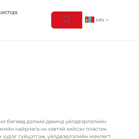
иглах
MN
шил бөгөөд дэлхий дахинд үйлдвэрлэлийн
мийн найрлага нь хэвтэй хийсэн пластик
 үүрэг гүйцэтгэж, үйлдвэрлэлийн мөчлөгт