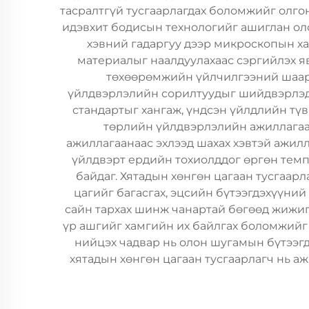
тасралтгүй тусгаарлагдах боломжийг олго
идэвхит бодисын технологийг ашиглан ол
хэвний гадаргуу дээр микроскопын ха
материалыг наалдуулахаас сэргийлэх яв
төхөөрөмжийн үйлчилгээний шаард
үйлдвэрлэлийн сорилтуудыг шийдвэрлэдэ
стандартыг хангаж, үндсэн үйлдлийн тү
төрлийн үйлдвэрлэлийн ажиллагаан
ажиллагаанаас эхлээд шахах хэвтэй ажилл
үйлдвэрт ердийн тохиолддог өргөн темп
байдаг. Хятадын хөнгөн цагаан тусгаар
цагийг багасгах, эцсийн бүтээгдэхүүний
сайн тархах шинж чанартай бөгөөд жижиг
үр ашгийг хамгийн их байлгах боломжийг 
нийцэх чадвар нь олон шугамын бүтээгд
хятадын хөнгөн цагаан тусгаарлагч нь а