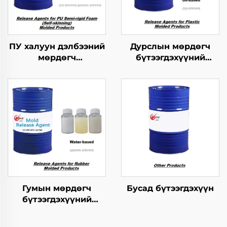
ПУ халуун дэлбээний
Дурслын мөрдөгч
мөрдөгч
бүтээгдэхүүний
бүтээгдэхүүнүүдийн
хариуцагчид
хэрэгсэл
Гумын мөрдөгч
Бусад бүтээгдэхүүн
бүтээгдэхүүний
хариуцагчид