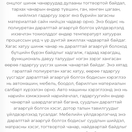
онцлог шинж чанаруудад дулааны тогтвортой байдал,
тархах чанарын өндөр түвшин, ган, хөнгөн цагаан,
нийлмэл гадаргуу зэрэг янз бүрийн загасны
материалтай сайн нийцэх чадвар орно. Энэ бодис нь
полиуретан даралттай агааргүй болгох үйлдвэрлэлд
ихэвчлэн тохиолддог өндөр температурт хатуурах
процессын үед ч үр дүнтэй ажиллах чадвартай байдаг.
Хагас хатуу шинж чанар нь даралттай агааргүй болоход
бүтцийн бүрэн байдлыг хадгалж, гадаад харагдац,
функциональ давуу талуудыг нэгэн зэрэг хангасан
өөрөө гадаргуу үүсгэх шинж чанартай байдаг. Энэ хятад
гаралтай полиуретан хагас хатуу, өөрөө гадаргуу
үүсгэдэг даралттай агааргүй болгох бодисын хэрэглээ
нь автомашин, мебель, боодол, барилгын материалын
салбарт хүрээлэн орно. Авто машины хэрэглээнд энэ нь
нарийн хэмжээний нарийвчлал, гадаргуугийн өндөр
чанартай шаардлагатай багана, суудлын даралттай
агааргүй болгох хэсэг, дотор талын тавилгуудыг
үйлдвэрлэхэд тусалдаг. Мебелийн үйлдвэрлэгчид энэ
даралттай агааргүй болгох бодисыг суудлын шийдэл,
матрасны хэсэг, тогтвортой чанар, найдвартай байдлыг