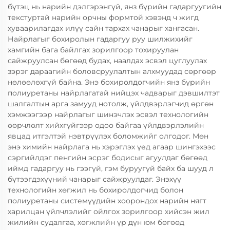
бүтэц нь нарийн дэлгэрэнгүй, янз бүрийн гадаргуугийн
текстуртай нарийн орчны формтой хэвэнд ч жигд
хуваарилагдах илүү сайн тархах чанарыг хангасан.
Найрлагыг бохиролын гадаргуу руу шилжихийг
хамгийн бага байлгах зорилгоор тохируулан
сайжруулсан бөгөөд будах, наалдах эсвэл цуглуулах
зэрэг дараагийн боловсруулалтын алхмуудад сөргөөр
нөлөөлөхгүй байна. Энэ бохиролдогчийн янз бүрийн
полиуретаны найрлагатай нийцэх чадварыг дэвшилтэт
шалгалтын арга замууд нотолж, үйлдвэрлэгчид өргөн
хэмжээгээр найрлагыг шинэчлэх эсвэл технологийн
өөрчлөлт хийхгүйгээр одоо байгаа үйлдвэрлэлийн
явцад итгэлтэй нэвтрүүлэх боломжийг олгодог. Мөн
энэ химийн найрлага нь хэрэглэх үед агаар шингэхээс
сэргийлдэг пенгийн эсрэг бодисыг агуулдаг бөгөөд
иймд гадаргуу нь гээгүй, гэм буруугүй байх ба шууд л
бүтээгдэхүүний чанарыг сайжруулдаг. Энэхүү
технологийн хөгжил нь бохиролдогчид болон
полиуретаны системүүдийн хоорондох нарийн нягт
харилцан үйлчлэлийг ойлгох зорилгоор хийсэн жил
жилийн судалгаа, хөгжлийн үр дүн юм бөгөөд