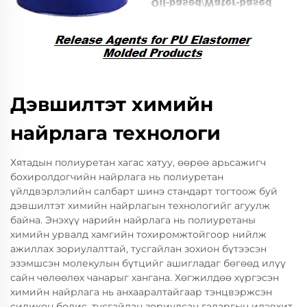
Дэвшилтэт химийн
найрлага технологи
Хятадын полиуретан хагас хатуу, өөрөө арьсажигч
бохиролдогчийн найрлага нь полиуретан
үйлдвэрлэлийн салбарт шинэ стандарт тогтоож буй
дэвшилтэт химийн найрлагын технологийг агуулж
байна. Энэхүү нарийн найрлага нь полиуретаны
химийн урвалд хамгийн тохиромжтойгоор нийлж
ажиллах зориулалттай, тусгайлан зохион бүтээсэн
эзэмшсэн молекулын бүтцийг ашигладаг бөгөөд илүү
сайн чөлөөлөх чанарыг хангана. Хөгжилдөө хүргэсэн
химийн найрлага нь анхааралтайгаар тэнцвэржсэн
силикон бодис, тусгайлан зориулсан гадаргын идэвхит