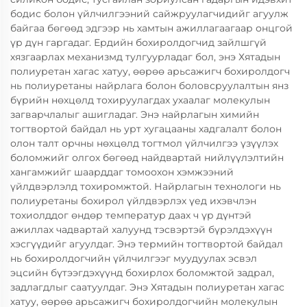
бодис болон үйлчилгээний сайжруулагчидийг агуулж
байгаа бөгөөд эдгээр нь хамтын ажиллагаагаар онцгой
үр дүн гаргадаг. Ердийн бохиролдогчид зайлшгүй
хязгаарлах механизмд тулгуурладаг бол, энэ Хятадын
полиуретан хагас хатуу, өөрөө арьсажигч бохиролдогч
нь полиуретаны найрлага болон боловсруулалтын янз
бүрийн нөхцөлд тохируулагдах ухаалаг молекулын
загварчлалыг ашигладаг. Энэ найрлагын химийн
тогтвортой байдал нь урт хугацааны хадгалалт болон
олон талт орчны нөхцөлд тогтмол үйлчилгээ үзүүлэх
боломжийг олгох бөгөөд найдвартай нийлүүлэлтийн
хангамжийг шаарддаг томоохон хэмжээний
үйлдвэрлэлд тохиромжтой. Найрлагын технологи нь
полиуретаны бохирол үйлдвэрлэх үед ихэвчлэн
тохиолддог өндөр температур даах ч үр дүнтэй
ажиллах чадвартай халуунд тэсвэртэй бүрэлдэхүүн
хэсгүүдийг агуулдаг. Энэ термийн тогтвортой байдал
нь бохиролдогчийн үйлчилгээг муудуулах эсвэл
эцсийн бүтээгдэхүүнд бохирлох боломжтой задрал,
задлагдлыг саатуулдаг. Энэ Хятадын полиуретан хагас
хатуу, өөрөө арьсажигч бохиролдогчийн молекулын