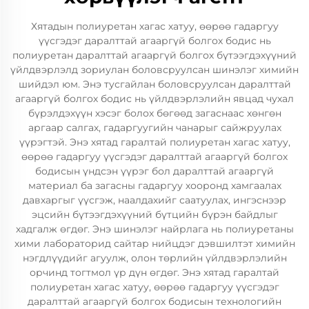
Хятадын полиуретан хагас хатуу, өөрөө гадаргуу
үүсгэдэг даралттай агааргүй болгох бодис нь
полиуретан даралттай агааргүй болгох бүтээгдэхүүний
үйлдвэрлэлд зориулан боловсруулсан шинэлэг химийн
шийдэл юм. Энэ тусгайлан боловсруулсан даралттай
агааргүй болгох бодис нь үйлдвэрлэлийн явцад чухал
бүрэлдэхүүн хэсэг болох бөгөөд загаснаас хөнгөн
аргаар салгах, гадаргуугийн чанарыг сайжруулах
үүрэгтэй. Энэ хятад гаралтай полиуретан хагас хатуу,
өөрөө гадаргуу үүсгэдэг даралттай агааргүй болгох
бодисын үндсэн үүрэг бол даралттай агааргүй
материал ба загасны гадаргуу хооронд хамгаалах
давхаргыг үүсгэж, наалдахийг саатуулах, ингэснээр
эцсийн бүтээгдэхүүний бүтцийн бүрэн байдлыг
хадгалж өгдөг. Энэ шинэлэг найрлага нь полиуретаны
хими лабораторид сайтар нийцдэг дэвшилтэт химийн
нэгдлүүдийг агуулж, олон төрлийн үйлдвэрлэлийн
орчинд тогтмол үр дүн өгдөг. Энэ хятад гаралтай
полиуретан хагас хатуу, өөрөө гадаргуу үүсгэдэг
даралттай агааргүй болгох бодисын технологийн