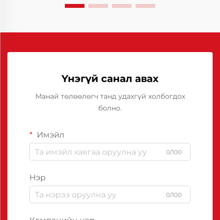
Үнэгүй санал авах
Манай төлөөлөгч танд удахгүй холбогдох
болно.
Имэйл
0/100
Нэр
0/100