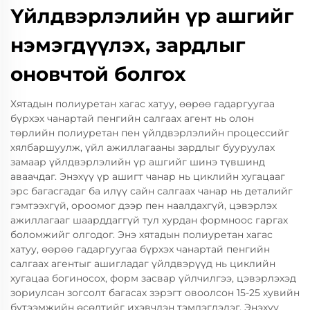
Үйлдвэрлэлийн үр ашгийг
нэмэгдүүлэх, зардлыг
оновчтой болгох
Хятадын полиуретан хагас хатуу, өөрөө гадаргуугаа
бүрхэх чанартай пенгийн салгаах агент нь олон
төрлийн полиуретан пен үйлдвэрлэлийн процессийг
хялбаршуулж, үйл ажиллагааны зардлыг бууруулах
замаар үйлдвэрлэлийн үр ашгийг шинэ түвшинд
аваачдаг. Энэхүү үр ашигт чанар нь циклийн хугацааг
эрс багасгадаг ба илүү сайн салгаах чанар нь деталийг
гэмтээхгүй, ороомог дээр пен наалдахгүй, цэвэрлэх
ажиллагааг шаарддаггүй тул хурдан формноос гаргах
боломжийг олгодог. Энэ хятадын полиуретан хагас
хатуу, өөрөө гадаргуугаа бүрхэх чанартай пенгийн
салгаах агентыг ашигладаг үйлдвэрүүд нь циклийн
хугацаа богиносох, форм засвар үйлчилгээ, цэвэрлэхэд
зориулсан зогсолт багасах зэрэгт овоолсон 15-25 хувийн
бүтээмжийн өсөлтийг ихэвчлэн тэмдэглэдэг. Энэхүү