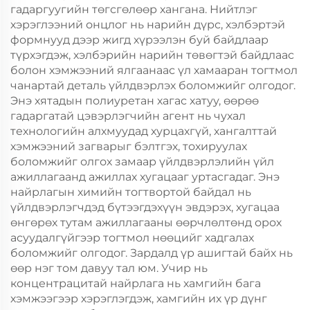
гадаргуугийн төгсгөлөөр хангана. Нийтлэг
хэрэглээний онцлог нь нарийн дүрс, хэлбэртэй
формнууд дээр жигд хүрээлэн буй байдлаар
түрхэгдэж, хэлбэрийн нарийн төвөгтэй байдлаас
болон хэмжээний ялгаанаас үл хамааран тогтмол
чанартай деталь үйлдвэрлэх боломжийг олгодог.
Энэ хятадын полиуретан хагас хатуу, өөрөө
гадаргатай цэвэрлэгчийн агент нь чухал
технологийн алхмуудад хурцахгүй, хангалттай
хэмжээний загварыг бэлтгэх, тохируулах
боломжийг олгох замаар үйлдвэрлэлийн үйл
ажиллагаанд ажиллах хугацааг уртасгадаг. Энэ
найрлагын химийн тогтвортой байдал нь
үйлдвэрлэгчдэд бүтээгдэхүүн эвдэрэх, хугацаа
өнгөрөх тутам ажиллагааны өөрчлөлтөнд орох
асуудалгүйгээр тогтмол нөөцийг хадгалах
боломжийг олгодог. Зардалд үр ашигтай байх нь
өөр нэг том давуу тал юм. Учир нь
концентрацитай найрлага нь хамгийн бага
хэмжээгээр хэрэглэгдэж, хамгийн их үр дүнг