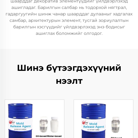
шаарддаг декоратив элементүүдийг үйлдвэрлэхэд
ашигладаг. Барилгын салбар нь тодорхой нягтрал,
гадаргуугийн шинж чанар шаарддаг дулааныг хадгалах
самбар, архитектурын элемент, тусгай зориулалтын
барилгын хэсгүүдийг үйлдвэрлэхэд энэ бодисыг
ашиглах боломжийг олгодог.
Шинэ бүтээгдэхүүний
нээлт