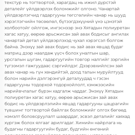
текстур нь тогтвортой, харагдац нь ижил дүрстэй
деталейг үйлдвэрлэх боломжийг олгоно. Чанартай
үйлдвэрлэгчид гадаргууны төгсгөлийн чанар нь шууд
хэрэглэгчийн төсөөлөл, бүтээгдэхүүний үнэ цэнэтэй
холбоотойг ойлгож, ингэснээр энэ Хятадын полиуретан
хагас хатуу, өөрөө арьсжисан зай авах бодисыг ангилах
чанартай детал үйлдвэрлэхэд чухал хэрэгсэл болгож
байна. Энэхүү зай авах бодис нь зай авах явцад будаг
матриц дээр наалдаж үүсч болох уналтын шар,
урсгалын шугам, гадаргуугийн товгор налгийг зэргийн
түгээмэл гажгуудаас сэргийлдэг. Дээрэвхийлсэн зай
авах чанар нь гүн хөндийтэй, доод талын муруйлтууд
болон нарийн дэлгэрэнгүй деталуудад ч гэсэн
гадаргууны тодорхой тодорхойлолт, хэмжээсийн
нарийвчлалыг бүрэн хадгалж чаддаг. Энэхүү Хятадын
полиуретан хагас хатуу, өөрөө арьсжисан зай авах
бодис нь үйлдвэрлэлийн явцад гадаргууны цацрагийн
түвшинг тогтвортой байлгах боломжийг олгох бөгөөд
нэмэлт боловсруулалт шаарддаг, эсвэл деталийг хаяхад
хүргэж болох ялгааг арилгадаг. Химийн найрлага нь
будагны гадаргуугийн будаг, будгийн өнгөний