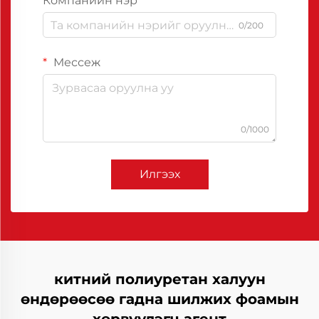
Компанийн нэр
0/200
Мессеж
0/1000
Илгээх
китний полиуретан халуун
өндөрөөсөө гадна шилжих фоамын