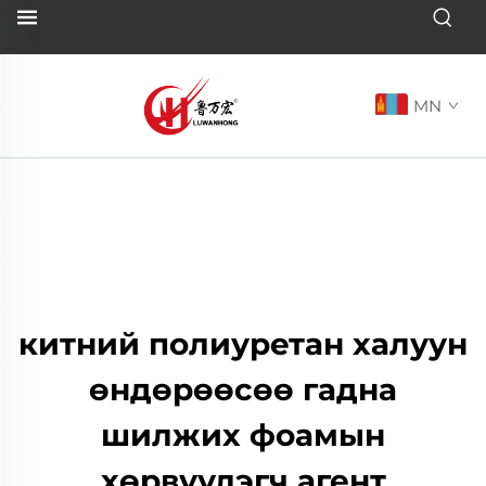
MN
китний полиуретан халуун
өндөрөөсөө гадна
шилжих фоамын
хөрвүүлэгч агент