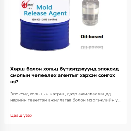
Хөрш болон хольц бүтээгдэхүүнд эпоксид
смолын чөлөөлөх агентыг хэрхэн сонгох
вэ?
Эпоксид хольцын матриц дээр ажиллах явцад
нарийн төвөгтэй ажиллагаа болон мэргэжлийн үр
дүнг хангахын тулд зөв хэрэгсэл ашиглах нь чухал.
Эдгээр чухал хэрэгслүүдийн дунд эпоксид
Цааш үзэх
хольцын тусгаарлагч нь танд матрицаас хэлбэр
дүрсийг хялбархан салгах боломжийг олгож,
амжилттай ажиллагааг хангахад тусалдаг.