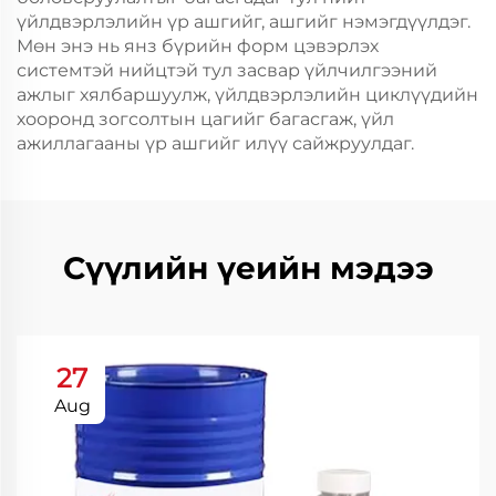
үйлдвэрлэлийн үр ашгийг, ашгийг нэмэгдүүлдэг.
Мөн энэ нь янз бүрийн форм цэвэрлэх
системтэй нийцтэй тул засвар үйлчилгээний
ажлыг хялбаршуулж, үйлдвэрлэлийн циклүүдийн
хооронд зогсолтын цагийг багасгаж, үйл
ажиллагааны үр ашгийг илүү сайжруулдаг.
Сүүлийн үеийн мэдээ
27
Aug