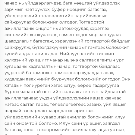
чанар нь үйлдвэрлэгчдэд бага нөөцтэй үйлдвэрлэх
зарчмыг нэвтрүүлэх, буфер нөөцийг багасгах,
үйлдвэрлэлийн төлөвлөлтийн нарийвчлалыг
сайжруулах боломжийг олгодог. Тогтвортой
ажиллагааны онцлог нь автомжуудад хэрэглэх
системийг хөгжүүлэхэд нэмэлт хөдөлмөр зарцуулах
шаардлагыг багасгаж, хэрэглээний тогтвортой байдлыг
сайжруулж, бүтээгдэхүүний чанарыг гэмтээх боломжит
хүний алдааг арилгадаг. Нийлүүлэлтийн гинжин
хэлхээний үр ашигт чанар нь энэ салгаах агентын урт
хугацааны хадгалалтын чанар, тогтвортой байдлаас
үүдэлтэй ба томоохон хэмжээгээр худалдан авах,
худалдан авах үнийг бууруулах боломжийг олгодог. Энэ
хятадын полиуретан хагас хатуу, өөрөө гадаргуугаа
бүрхэх чанартай пенгийн салгаах агентын найдвартай
ажиллагаанаас үүдэн үйлдвэрлэлийн явцад хаанаас
нэгээс саатал гарах, төлөвлөгөөгөөс хазайх, үйл явцыг
шархай засварлах шаардлагыг арилгаж,
үйлдвэрлэлийн хуваарьтай ажиллах боломжийг илүү
сайн оновчтой болгоно. Илүү сайн үр ашиг, хаягдал
багасах, тоног төхөөрөмжийн ажиллах хугацаа уртсах,