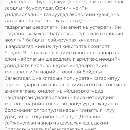
өгдөг тул нэг бүтээгдэхүүнд ноогдох материаллаг
зардлыг бууруулдаг. Орчин үеийн
үйлдвэрлэлийн газруудад экологийн хувьд энэ
хятадын полиуретан хагас хатуу, өөрөө
гадаргатай цэвэрлэгчийн агент нь устөрөгчийн
нэгдлийн хэмжээг багасгасан тул ажлын байрын
аюулгүй байдлыг сайжруулах, хяналтын
шаардлагад нийцэх тул хивсгэлтэй сонголт
болдог. Энэ тусгаарлагчийн олон талт чанар нь
олон найрлагын шаардлагыг арилгаж, нөөцийн
удирдлагыг хялбаршуулж, үйлдвэрлэлийн
төлөвлөлтийн нарийн төвөгтэй байдлыг
багасгадаг. Энэ хятадын полиуретан хагас хатуу,
өөрөө гадаргатай цэвэрлэгчийн агентын тогтмол
ажиллагааны онцлог нь үйлдвэрлэгчдэд
найдвартай үйлдвэрлэлийн параметрүүдийг
тогтоож, нарийн төвөгтэй допусуудыг хадгалах
боломжийг олгох тул чанарын хяналтыг илүү
урьдчилан тодорхой болгодог. Деталийн
сайжруулсан чанар нь шууд хаягдал, дахин
боловсруулалтыг багасгадаг тул нийт