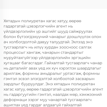
Хятадын полиуретан хагас хатуу, өөрөө
гадаргатай цэвэрлэгчийн агент нь
үйлдвэрлэлийн үр ашгийг шууд сайжруулах
болон бүтээгдэхүүний чанарыг дээшлүүлэх олон
ач холбогдолтой давуу талуудтай. Эхлээд энэ
тусгаарлагч нь илүү хурдан зоосноос салгах
процессыг хангаж, чанарын стандартыг
муруйтахгүйгээр үйлдвэрлэлийн эргэцийн
хугацааг багасгадаг. Гайхалтай тусгаарлагч чанар
нь деталийг авах үед их хүч хэрэглэх шаардлагыг
арилгаж, формны амьдралыг уртасгаж, формны
гэмтэл эсвэл элэгдэлтэй холбоотой засварын
зардлыг бууруулдаг. Энэ хятадын полиуретан
хагас хатуу, өөрөө гадаргатай цэвэрлэгчийн агент
нь гадаргуугийн гэмтэл, наалдах мөр, хэмжээний
деформаци зэрэг муу чанартай тусгаарлагч
ашиглах үед гардаг алдаагүй гайхалтай