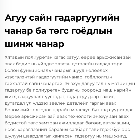
Агуу сайн гадаргуугийн
чанар ба төгс гоёдлын
шинж чанар
Хятадын полиуретан хагас хатуу, өөрөө арьсжисан зай
авах бодис нь үйлдвэрлэсэн деталейн гадаад төрх
болон функциональ чанарыг шууд нөлөөлөх
үзэсгэлэнтэй гадаргуугийн чанар, гоёллолтын
гайхалтай сайн чанартай. Энэхүү давуу тал нь матрицын
гадаргуу ба полиуретан будагны хооронд маш нарийн
жигд сааруулалт үүсгэдэг, гадаргуу дээр гажиг,
дутагдал үл үлдээх зөөлөн деталейг гарган авах
боломжийг олгодог царайн молекул бүтцэд суурилдаг.
Өөрөө арьсжисан зай авах технологи энэхүү зай авах
бодистой төгс хамтран ажилладаг бөгөөд автомашин,
ноос, хэрэглээний барааны салбарт тавигдаж буй эрс
шулуун шаардлагыг хангасан, гадаргуу нь маш жигд,