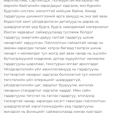
өөрчлөлтөөс сэргийлдэг, полиуретан материал нь
өөрийн байгалийн харагдацыг хадгалж, янз бүрийн
будгийн систем, нэмэлттэй нийцэж байна. Ахмад
гадаргууны шинжилгээний арга замууд нь энэ зай авах
бодистой хамт үйлдвэрлэсэн деталууд нь дараа нь
шаардлагатай үед будга, будга, наалдамхай материалыг
бэхлэх чадварыг сайжруулахад тусламж болдог
гадаргуу энергийн давуу талтай гадаргуу шинж
чанартайг харуулсан. Гоёллолтын гайхалтай чанар нь
зөвхөн харагдах талаас хэтрэх бөгөөд тэмтрэх шинж
чанарт ч нөлөөлдөг тул жигд зай авах чанар нь эцсийн
бүтээгдэхүүний мэдрэмж, дотор муруйлтыг нөлөөлөх
гадаргууны шархлаас, текстурын ялгааг арилгадаг.
Үйлдвэрлэлийн үйл ажиллагаанууд нь гадаргууны
тогтвортой чанарыг хадгалах боломжтой тул нэмэлт
төгсгөлийн үйл операцийг шаарддаггүй,
үйлдвэрлэлийн цаг, зардлыг бууруулж, ангилах
чанарын стандартыг хадгалж чаддаг. Мөн сайн
гадаргууны төгсгөл нь таглах гадаргуу, элэгдэлд
тэсвэртэй чанар, харагдах хэсэгт тавигдах гоёллолтын
шаардлагатай хэрэглээнүүдийн үед гадаргууны
жигдрэл нь функцийг сайжруулахад нэмэр хүргэдэг.