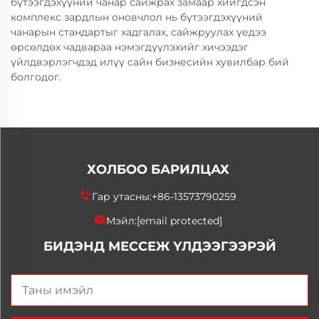
бүтээгдэхүүний чанар сайжрах замаар хийгдсэн
комплекс зардлын оновчлол нь бүтээгдэхүүний
чанарын стандартыг хадгалах, сайжруулах үедээ
өрсөлдөх чадвараа нэмэгдүүлэхийг хичээдэг
үйлдвэрлэгчдэд илүү сайн бизнесийн хувилбар бий
болгодог.
ХОЛБОО БАРИЛЦАХ
Гар утасны:
+86-13573790259
Мэйл:
[email protected]
БИДЭНД МЕССЕЖ ҮЛДЭЭГЭЭРЭЙ