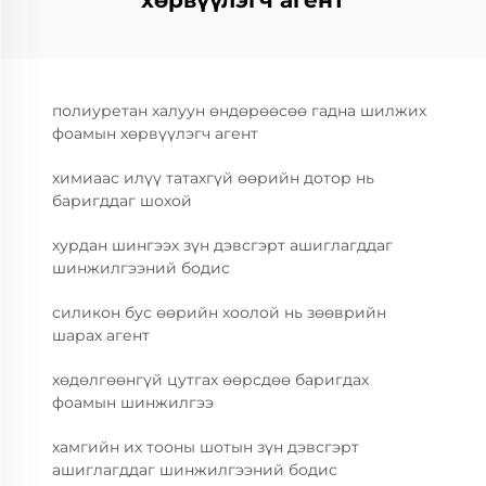
хөрвүүлэгч агент
полиуретан халуун өндөрөөсөө гадна шилжих
фоамын хөрвүүлэгч агент
химиаас илүү татахгүй өөрийн дотор нь
баригддаг шохой
хурдан шингээх зүн дэвсгэрт ашиглагддаг
шинжилгээний бодис
силикон бус өөрийн хоолой нь зөөврийн
шарах агент
хөдөлгөөнгүй цутгах өөрсдөө баригдах
фоамын шинжилгээ
хамгийн их тооны шотын зүн дэвсгэрт
ашиглагддаг шинжилгээний бодис