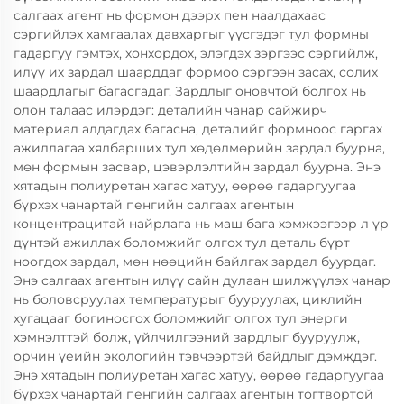
салгаах агент нь формон дээрх пен наалдахаас
сэргийлэх хамгаалах давхаргыг үүсгэдэг тул формны
гадаргуу гэмтэх, хонхордох, элэгдэх зэргээс сэргийлж,
илүү их зардал шаарддаг формоо сэргээн засах, солих
шаардлагыг багасгадаг. Зардлыг оновчтой болгох нь
олон талаас илэрдэг: деталийн чанар сайжирч
материал алдагдах багасна, деталийг формноос гаргах
ажиллагаа хялбарших тул хөдөлмөрийн зардал буурна,
мөн формын засвар, цэвэрлэлтийн зардал буурна. Энэ
хятадын полиуретан хагас хатуу, өөрөө гадаргуугаа
бүрхэх чанартай пенгийн салгаах агентын
концентрацитай найрлага нь маш бага хэмжээгээр л үр
дүнтэй ажиллах боломжийг олгох тул деталь бүрт
ноогдох зардал, мөн нөөцийн байлгах зардал буурдаг.
Энэ салгаах агентын илүү сайн дулаан шилжүүлэх чанар
нь боловсруулах температурыг бууруулах, циклийн
хугацааг богиносгох боломжийг олгох тул энерги
хэмнэлттэй болж, үйлчилгээний зардлыг бууруулж,
орчин үеийн экологийн тэвчээртэй байдлыг дэмждэг.
Энэ хятадын полиуретан хагас хатуу, өөрөө гадаргуугаа
бүрхэх чанартай пенгийн салгаах агентын тогтвортой