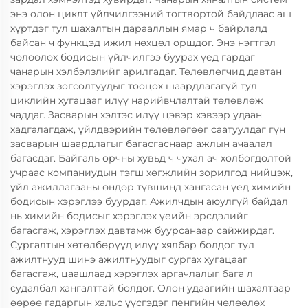
энэ олон циклт үйлчилгээний тогтвортой байдлаас аш
хүртдэг тул шахалтын дарааллын ямар ч байрлалд
байсан ч функцэд ижил нөхцөл оршдог. Энэ нэгтгэл
чөлөөлөх бодисын үйлчилгээ буурах үед гардаг
чанарын хэлбэлзлийг арилгадаг. Төлөвлөгчид давтан
хэрэглэх зогсолтуудыг тооцох шаардлагагүй тул
циклийн хугацааг илүү нарийвчлалтай төлөвлөж
чаддаг. Засварын хэлтэс илүү цэвэр хэвээр удаан
хадгалагдаж, үйлдвэрийн төлөвлөгөөг саатуулдаг гүн
засварын шаардлагыг багасгаснаар ажлын ачаалал
багасдаг. Байгаль орчны хувьд ч чухал ач холбогдолтой
учраас компаниудын тэгш хөгжлийн зорилгод нийцэж,
үйл ажиллагааны өндөр түвшинд хангасан үед химийн
бодисын хэрэглээ буурдаг. Ажилчдын аюулгүй байдал
нь химийн бодисыг хэрэглэх үеийн эрсдэлийг
багасгаж, хэрэглэх давтамж буурсанаар сайжирдаг.
Сургалтын хөтөлбөрүүд илүү хялбар болдог тул
ажилтнууд шинэ ажилтнуудыг сургах хугацааг
багасгаж, цаашлаад хэрэглэх аргачлалыг бага л
судалбал хангалттай болдог. Олон удаагийн шахалтаар
өөрөө гадаргын хальс үүсгэдэг пенгийн чөлөөлөх