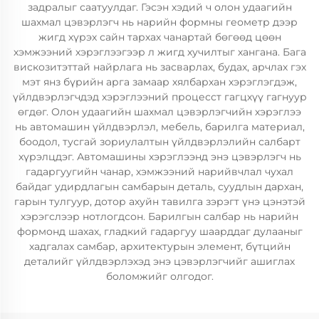
задралыг саатуулдаг. Гэсэн хэдий ч олон удаагийн
шахмал цэвэрлэгч нь нарийн формны геометр дээр
жигд хүрэх сайн тархах чанартай бөгөөд цөөн
хэмжээний хэрэглээгээр л жигд хучилтыг хангана. Бага
вискозитэттай найрлага нь засварлах, будах, арчлах гэх
мэт янз бүрийн арга замаар хялбархан хэрэглэгдэж,
үйлдвэрлэгчдэд хэрэглээний процесст гагцхүү гагнуур
өгдөг. Олон удаагийн шахмал цэвэрлэгчийн хэрэглээ
нь автомашин үйлдвэрлэл, мебель, барилга материал,
боодол, тусгай зориулалтын үйлдвэрлэлийн салбарт
хүрэлцдэг. Автомашины хэрэглээнд энэ цэвэрлэгч нь
гадаргуугийн чанар, хэмжээний нарийвчлал чухал
байдаг удирдлагын самбарын деталь, суудлын дархан,
гарын тулгуур, дотор ахуйн тавилга зэрэгт үнэ цэнэтэй
хэрэгслээр нотлогдсон. Барилгын салбар нь нарийн
формонд шахах, гладкий гадаргуу шаарддаг дулааныг
хадгалах самбар, архитектурын элемент, бүтцийн
деталийг үйлдвэрлэхэд энэ цэвэрлэгчийг ашиглах
боломжийг олгодог.