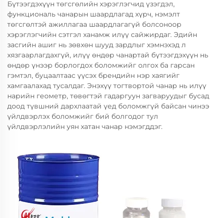
Бүтээгдэхүүн төгсгөлийн хэрэглэгчид үзэгдэл,
функциональ чанарын шаардлагад хүрч, нэмэлт
төгсгөлтэй ажиллагаа шаардлагагүй болсоноор
хэрэглэгчийн сэтгэл ханамж илүү сайжирдаг. Эдийн
засгийн ашиг нь зөвхөн шууд зардлыг хэмнэхэд л
хязгаарлагдахгүй, илүү өндөр чанартай бүтээгдэхүүн нь
өндөр үнээр борлогдох боломжийг олгох ба гарсан
гэмтэл, буцаалтаас үүсэх брендийн нэр хаягийг
хамгаалахад тусалдаг. Энэхүү тогтвортой чанар нь илүү
нарийн геометр, төвөгтэй гадаргуун загваруудыг бусад
доод түвшний дархлаатай үед боломжгүй байсан чинээ
үйлдвэрлэх боломжийг бий болгодог тул
үйлдвэрлэлийн уян хатан чанар нэмэгддэг.