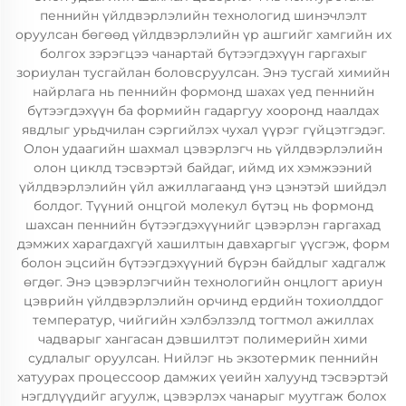
пеннийн үйлдвэрлэлийн технологид шинэчлэлт
оруулсан бөгөөд үйлдвэрлэлийн үр ашгийг хамгийн их
болгох зэрэгцээ чанартай бүтээгдэхүүн гаргахыг
зориулан тусгайлан боловсруулсан. Энэ тусгай химийн
найрлага нь пеннийн формонд шахах үед пеннийн
бүтээгдэхүүн ба формийн гадаргуу хооронд наалдах
явдлыг урьдчилан сэргийлэх чухал үүрэг гүйцэтгэдэг.
Олон удаагийн шахмал цэвэрлэгч нь үйлдвэрлэлийн
олон циклд тэсвэртэй байдаг, иймд их хэмжээний
үйлдвэрлэлийн үйл ажиллагаанд үнэ цэнэтэй шийдэл
болдог. Түүний онцгой молекул бүтэц нь формонд
шахсан пеннийн бүтээгдэхүүнийг цэвэрлэн гаргахад
дэмжих харагдахгүй хашилтын давхаргыг үүсгэж, форм
болон эцсийн бүтээгдэхүүний бүрэн байдлыг хадгалж
өгдөг. Энэ цэвэрлэгчийн технологийн онцлогт ариун
цэврийн үйлдвэрлэлийн орчинд ердийн тохиолддог
температур, чийгийн хэлбэлзэлд тогтмол ажиллах
чадварыг хангасан дэвшилтэт полимерийн хими
судлалыг оруулсан. Нийлэг нь экзотермик пеннийн
хатуурах процессоор дамжих үеийн халуунд тэсвэртэй
нэгдлүүдийг агуулж, цэвэрлэх чанарыг муутгаж болох