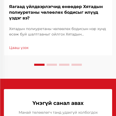
Яагаад үйлдвэрлэгчид өнөөдөр Хятадын
полиуретаны чөлөөлөх бодисыг илүүд
үздэг вэ?
Хятадын полиуретаны чөлөөлөх бодисын нэр хүнд
өсөж буй шалтгааныг ойлгох Хятадын
полиуретаны чөлөөлөх бодис нь өндөр үр дүнтэй,
зардал багатай байдлаар дэлхийн
Цааш үзэх
үйлдвэрлэгчдийн дунд түгээмэл хэрэглэгдэж
эхэлсэн. Үйлдвэрлэлийн салбаруудад...
Үнэгүй санал авах
Манай төлөөлөгч танд удахгүй холбогдох