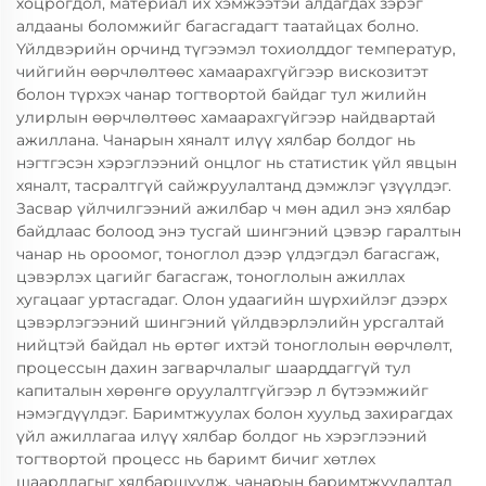
хоцрогдол, материал их хэмжээтэй алдагдах зэрэг
алдааны боломжийг багасгадагт таатайцах болно.
Үйлдвэрийн орчинд түгээмэл тохиолддог температур,
чийгийн өөрчлөлтөөс хамаарахгүйгээр вискозитэт
болон түрхэх чанар тогтвортой байдаг тул жилийн
улирлын өөрчлөлтөөс хамаарахгүйгээр найдвартай
ажиллана. Чанарын хяналт илүү хялбар болдог нь
нэгтгэсэн хэрэглээний онцлог нь статистик үйл явцын
хяналт, тасралтгүй сайжруулалтанд дэмжлэг үзүүлдэг.
Засвар үйлчилгээний ажилбар ч мөн адил энэ хялбар
байдлаас болоод энэ тусгай шингэний цэвэр гаралтын
чанар нь ороомог, тоноглол дээр үлдэгдэл багасгаж,
цэвэрлэх цагийг багасгаж, тоноглолын ажиллах
хугацааг уртасгадаг. Олон удаагийн шүрхийлэг дээрх
цэвэрлэгээний шингэний үйлдвэрлэлийн урсгалтай
нийцтэй байдал нь өртөг ихтэй тоноглолын өөрчлөлт,
процессын дахин загварчлалыг шаарддаггүй тул
капиталын хөрөнгө оруулалтгүйгээр л бүтээмжийг
нэмэгдүүлдэг. Баримтжуулах болон хуульд захирагдах
үйл ажиллагаа илүү хялбар болдог нь хэрэглээний
тогтвортой процесс нь баримт бичиг хөтлөх
шаардлагыг хялбаршуулж, чанарын баримтжуулалтад