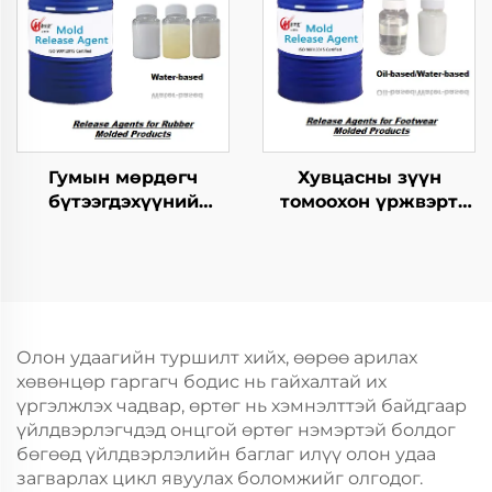
Гумын мөрдөгч
Хувцасны зүүн
бүтээгдэхүүний
томоохон үржвэрт
хариуцагчид
ашиглагдах
шинжилгээний арга
Олон удаагийн туршилт хийх, өөрөө арилах
хөвөнцөр гаргагч бодис нь гайхалтай их
үргэлжлэх чадвар, өртөг нь хэмнэлттэй байдгаар
үйлдвэрлэгчдэд онцгой өртөг нэмэртэй болдог
бөгөөд үйлдвэрлэлийн баглаг илүү олон удаа
загварлах цикл явуулах боломжийг олгодог.