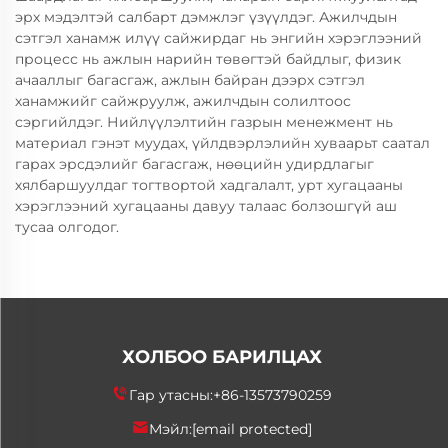
эрх мэдэлтэй салбарт дэмжлэг үзүүлдэг. Ажилчдын
сэтгэл ханамж илүү сайжирдаг нь энгийн хэрэглээний
процесс нь ажлын нарийн төвөгтэй байдлыг, физик
ачааллыг багасгаж, ажлын байран дээрх сэтгэл
ханамжийг сайжруулж, ажилчдын солилтоос
сэргийлдэг. Нийлүүлэлтийн газрын менежмент нь
материал гэнэт муудах, үйлдвэрлэлийн хуваарьт саатал
гарах эрсдэлийг багасгаж, нөөцийн удирдлагыг
хялбаршуулдаг тогтвортой хадгалалт, урт хугацааны
хэрэглээний хугацааны давуу талаас болзошгүй аш
тусаа олгодог.
ХОЛБОО БАРИЛЦАХ
Гар утасны:
+86-13573790259
Мэйл:
[email protected]