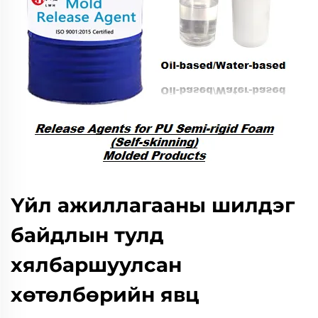
Үйл ажиллагааны шилдэг
байдлын тулд
хялбаршуулсан
хөтөлбөрийн явц