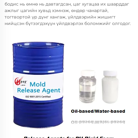
бодис нь өмнө нь давтагдсан, цаг хугацаа их шаарддаг
ажлыг цагийн хувьд хэмнэж, өндөр чанартай,
тогтвортой үр дүнг хангаж, үйлдвэрийн жишигт
нийцсэн бүтээгдэхүүн үйлдвэрлэх боломжийг олгодог.