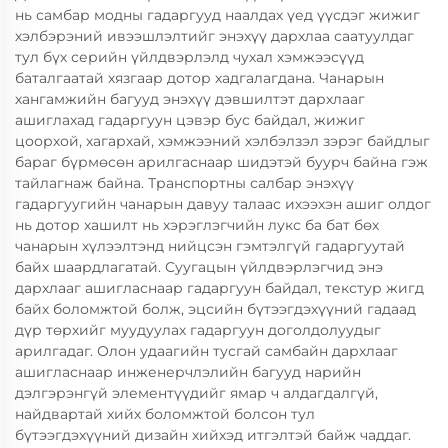
нь самбар модны гадаргууд наалдах үед үүсдэг жижиг
хэлбэрэний ивээшлэлтийг энэхүү дархлаа саатуулдаг
тул бүх серийн үйлдвэрлэлд чухал хэмжээсүүд
баталгаатай хязгаар дотор хадгалагдана. Чанарын
хангамжийн багууд энэхүү дэвшилтэт дархлааг
ашиглахад гадаргуун цэвэр бус байдал, жижиг
цоорхой, хагархай, хэмжээний хэлбэлзэл зэрэг байдлыг
бараг бүрмөсөн арилгаснаар шидэтэй буурч байна гэж
тайлагнаж байна. Транспортны салбар энэхүү
гадаргуугийн чанарын давуу талаас ихээхэн ашиг олдог
нь дотор хашилт нь хэрэглэгчийн лукс ба бат бөх
чанарын хүлээлтэнд нийцсэн гэмтэлгүй гадаргуутай
байх шаардлагатай. Суугацын үйлдвэрлэгчид энэ
дархлааг ашигласнаар гадаргуун байдал, текстур жигд
байх боломжтой болж, эцсийн бүтээгдэхүүний гадаад
дүр төрхийг муудуулах гадаргуун доголдолуудыг
арилгадаг. Олон удаагийн тусгай самбайн дархлааг
ашигласнаар инженерчлэлийн багууд нарийн
дэлгэрэнгүй элементүүдийг ямар ч алдагдалгүй,
найдвартай хийх боломжтой болсон тул
бүтээгдэхүүний дизайн хийхэд итгэлтэй байж чаддаг.