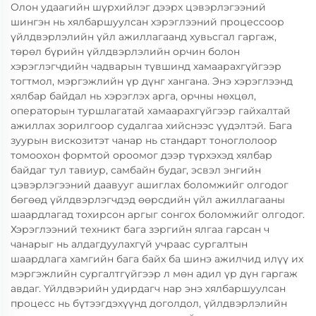
Олон удаагийн шүрхийлэг дээрх цэвэрлэгээний
шингэн нь хялбаршуулсан хэрэглээний процессоор
үйлдвэрлэлийн үйл ажиллагаанд хувьсгал гаргаж,
төрөл бүрийн үйлдвэрлэлийн орчин болон
хэрэглэгчдийн чадварын түвшинд хамаарахгүйгээр
тогтмол, мэргэжлийн үр дүнг хангана. Энэ хэрэглээнд
хялбар байдал нь хэрэглэх арга, орчны нөхцөл,
операторын туршлагатай хамаарахгүйгээр гайхалтай
ажиллах зорилгоор судалгаа хийснээс үүдэлтэй. Бага
зуурын вискозитэт чанар нь стандарт тоноглолоор
томоохон формтой ороомог дээр түрхэхэд хялбар
байдаг тул тавиур, самбайн будаг, эсвэл энгийн
цэвэрлэгээний даавууг ашиглах боломжийг олгодог
бөгөөд үйлдвэрлэгчдэд өөрсдийн үйл ажиллагааны
шаардлагад тохирсон аргыг сонгох боломжийг олгодог.
Хэрэглээний техникт бага зэргийн ялгаа гарсан ч
чанарыг нь алдагдуулахгүй учраас сургалтын
шаардлага хамгийн бага байх ба шинэ ажилчид илүү их
мэргэжлийн сургалтгүйгээр л мөн адил үр дүн гаргаж
авдаг. Үйлдвэрийн удирдагч нар энэ хялбаршуулсан
процесс нь бүтээгдэхүүнд доголдол, үйлдвэрлэлийн