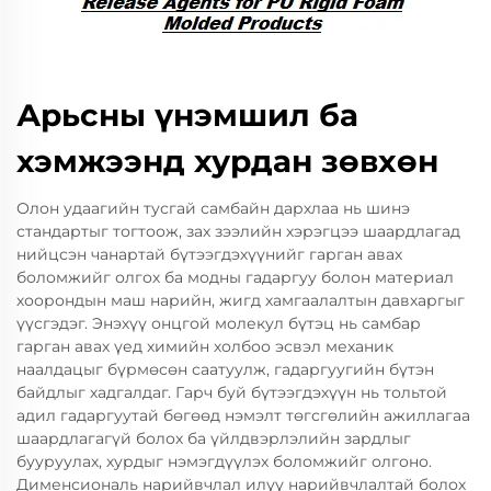
Арьсны үнэмшил ба
хэмжээнд хурдан зөвхөн
Олон удаагийн тусгай самбайн дархлаа нь шинэ
стандартыг тогтоож, зах зээлийн хэрэгцээ шаардлагад
нийцсэн чанартай бүтээгдэхүүнийг гарган авах
боломжийг олгох ба модны гадаргуу болон материал
хоорондын маш нарийн, жигд хамгаалалтын давхаргыг
үүсгэдэг. Энэхүү онцгой молекул бүтэц нь самбар
гарган авах үед химийн холбоо эсвэл механик
наалдацыг бүрмөсөн саатуулж, гадаргуугийн бүтэн
байдлыг хадгалдаг. Гарч буй бүтээгдэхүүн нь тольтой
адил гадаргуутай бөгөөд нэмэлт төгсгөлийн ажиллагаа
шаардлагагүй болох ба үйлдвэрлэлийн зардлыг
бууруулах, хурдыг нэмэгдүүлэх боломжийг олгоно.
Дименсиональ нарийвчлал илүү нарийвчлалтай болох