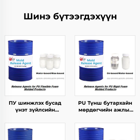
Шинэ бүтээгдэхүүн
ПУ шинжлэх бусад
PU Түнш бутархайн
үнэт зүйлсийн
мөрдөгчийн ажлыг
хангамжтой
зохицуулах тусгайлал
бутархайг гаргах
агент