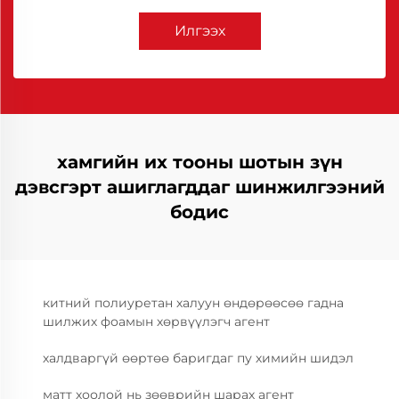
Илгээх
хамгийн их тооны шотын зүн
дэвсгэрт ашиглагддаг шинжилгээний
бодис
китний полиуретан халуун өндөрөөсөө гадна
шилжих фоамын хөрвүүлэгч агент
халдваргүй өөртөө баригдаг пу химийн шидэл
матт хоолой нь зөөврийн шарах агент