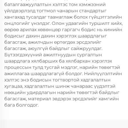
баталгаажуулалтын хэлтэс том хэмжээний
үйлдвэрлэлд тогтмол чанарын стандартыг
хангахад тусалдаг таамаглаж болох гүйцэтгэлийн
онцлогийг үнэлдэг. Олон удаагийн туршилт хийх,
өөрөө арилах хөвөнцөр гаргагч бодис нь химийн
бодисыг дахин дахин хэрэглэх шаардлагыг
багасгаж, ажилчдын өртөгдөх эрсдэлийг
багасгаж, аюулгүй байдлыг сайжруулдаг.
Бүтээгдэхүүний ажилтнуудын сургалтын
шаардлага хялбарших ба хялбархан хэрэглэх
процессын тулд тусгай мэдлэг, нарийн төвөгтэй
ажиллагаа шаардлагагүй болдог. Нийлүүлэлтийн
хэлтэс энэ бодисын тогтвортой хадгалалтын
хугацаа, хадгалалтын шинж чанараас үүдэлтэй
нөөцийн удирдлагын нарийн төвөгтэй байдлыг
багасгаж, материал эвдэрэх эрсдэлийг хамгийн
бага болгодог.