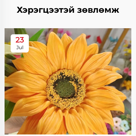
Хэрэгцээтэй зөвлөмж
23
Jul