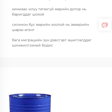
химиаас илүү татахгүй өөрийн дотор нь
баригддаг шохой
силикон бус өөрийн хоолой нь зөөврийн
шарах агент
бага миграцийн зүн дэвсгэрт ашиглагддаг
шинжилгээний бодис