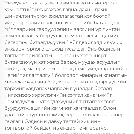
Энэхүү урт хугацааны ажиллагаа нь материал
хэмнэлтийг ихэсгэхээс гадна, дахин дахин
шинэчлэн түрхэх ажиллагаатай холбоотой
үйлдвэрлэлийн зогсонги төлөвийг багасгадаг.
Үйлдвэрийн газрууд эдийн засгийн үр дүнтэй
ажиллагааг сайжруулж, нэмэлт ажлын цагийг
багасгаж, бүтээгдэхүүний үйлдвэрлэлд илүү их
анхаарч, орлого олоход тусалдаг. Энэ бодисын
тогтмол арилгалтын чанар нь хөвөнцөрт
бүтээгдэхүүн хэт жигд барьж, муудах асуудлыг
шийдэж, материалын алдагдлыг, үйлдвэрлэлийн
цагийг алдагдалгүй болгодог. Чанарын хяналтын
менежерүүд энэ бодисын тогтмол гадаргуугийн
төрхийг хадгалах чадварыг үнэлдэг бөгөөд
ингэснээр хэрэглэгчийн сэтгэл ханамжийг
нэмэгдүүлж, бүтээгдэхүүнийг татгалзах тоог
бууруулж, ашгийн хэмжээг хамгаалдаг. Олон
удаагийн туршилт хийх, өөрөө арилах хөвөнцөр
гаргагч бодисын давуу талтай химийн
тогтвортой байдал нь өндөр температур,