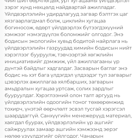
чийгшил өөрчлөгдөх, урт хугацааны үйлдвэрлэл
зэрэг хүнд нөхцөлд найдвартай ажилладаг.
Үйлдвэрлэлийн удирдлагууд загвар бэлтгэх цаг
хязгаарлагдмал болж, циклийн хугацаа
богиносож, өдөрт үйлдвэрлэх бүтээгдэхүүний
хэмжээг нэмэгдүүлэх боломжийг олгодог. Энэ
бодисын экологийн хувьд бодитой найрлага нь
үйлдвэрлэлийн газруудад химийн бодисын нийт
хэрэглээг бууруулж, тэвчээртэй хөгжлийн
инициативийг дэмжиж, үйл ажиллагааны үр
дүнтэй байдлыг хадгалдаг. Засварын баглаг энэ
бодис нь хэт бага үлдэгдэл үлдээдэг тул загварыг
цэвэрлэх ажиллагаа хялбарших, загварын
амьдралын хугацаа уртсаж, солих зардлыг
бууруулдаг. Хэрэглээний олон талт аргууд нь
үйлдвэрлэлийн одоогийн тоног төхөөрөмжид
тохирч, үнэтэй өөрчлөлт эсвэл тусгай хэрэгсэл
шаарддаггүй. Санхүүгийн менежерүүд материал,
хаягдал буурах, үйлдвэрлэлийн үр ашгийг
сайжруулах замаар ашгийн хэмжээнд эерэг
нөлөө үзүүлдэгийг ойлгодог. Чанарын