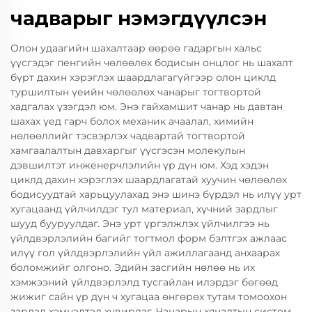
чадварыг нэмэгдүүлсэн
Олон удаагийн шахалтаар өөрөө гадаргын хальс
үүсгэдэг пенгийн чөлөөлөх бодисын онцлог нь шахалт
бүрт дахин хэрэглэх шаардлагагүйгээр олон циклд
туршилтын үеийн чөлөөлөх чанарыг тогтвортой
хадгалах үзэгдэл юм. Энэ гайхамшит чанар нь давтан
шахах үед гарч болох механик ачаалал, химийн
нөлөөллийг тэсвэрлэх чадвартай тогтвортой
хамгаалалтын давхаргыг үүсгэсэн молекулын
дэвшилтэт инженерчлэлийн үр дүн юм. Хэд хэдэн
циклд дахин хэрэглэх шаардлагатай хуучин чөлөөлөх
бодисуудтай харьцуулахад энэ шинэ бүрдэл нь илүү урт
хугацаанд үйлчилдэг тул материал, хүчний зардлыг
шууд бууруулдаг. Энэ урт үргэлжлэх үйлчилгээ нь
үйлдвэрлэлийн багийг тогтмол форм бэлтгэх ажлаас
илүү гол үйлдвэрлэлийн үйл ажиллагаанд анхаарах
боломжийг олгоно. Эдийн засгийн нөлөө нь их
хэмжээний үйлдвэрлэлд тусгайлан илэрдэг бөгөөд
жижиг сайн үр дүн ч хугацаа өнгөрөх тутам томоохон
зардал хэмнэлтэд хувирдаг. Чанарын хяналтын систем