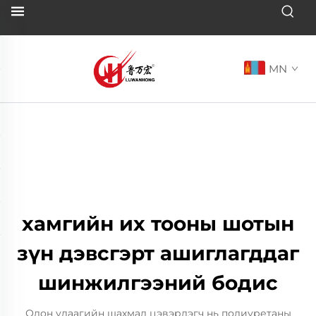
MN
хамгийн их тооны шотын
зүн дэвсгэрт ашиглагддаг
шинжилгээний бодис
Олон удаагийн шахмал цэвэрлэгч нь полиуретаны