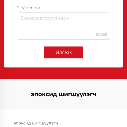
Мессеж
0/1000
Илгээх
эпоксид шигшүүлэгч
эпоксид шигшүүлэгч