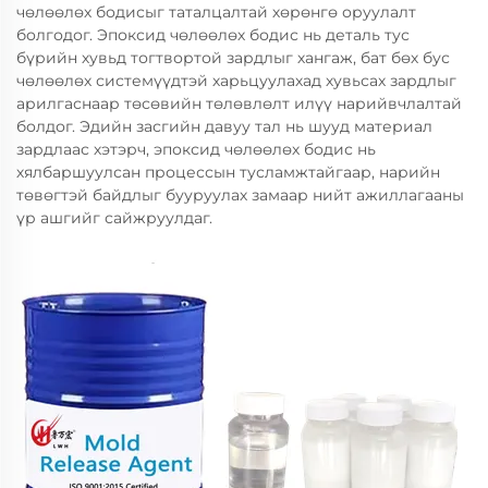
чөлөөлөх бодисыг таталцалтай хөрөнгө оруулалт
болгодог. Эпоксид чөлөөлөх бодис нь деталь тус
бүрийн хувьд тогтвортой зардлыг хангаж, бат бөх бус
чөлөөлөх системүүдтэй харьцуулахад хувьсах зардлыг
арилгаснаар төсөвийн төлөвлөлт илүү нарийвчлалтай
болдог. Эдийн засгийн давуу тал нь шууд материал
зардлаас хэтэрч, эпоксид чөлөөлөх бодис нь
хялбаршуулсан процессын тусламжтайгаар, нарийн
төвөгтэй байдлыг бууруулах замаар нийт ажиллагааны
үр ашгийг сайжруулдаг.