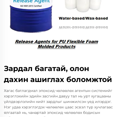
Зардал багатай, олон
дахин ашиглах боломжтой
Хагас батлагдмал эпоксид чөлөөлөх агентын системийг
хэрэглэхийн эдийн засгийн давуу тал нь урт хугацааны
үйлдвэрлэлийн нийт зардлыг шинжилсэн үед илэрдэг.
Нэг удаа хэрэглэгдэх чөлөөлөх цаас эсвэл түр хучлагаас
ялгаатай нь, чанартай эпоксид чөлөөлөх бодисын