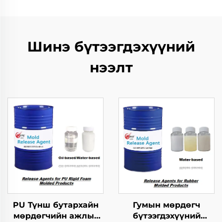
Шинэ бүтээгдэхүүний
нээлт
PU Түнш бутархайн
Гумын мөрдөгч
мөрдөгчийн ажлыг
бүтээгдэхүүний