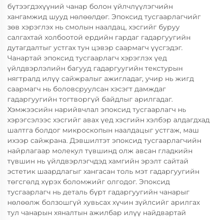
бүтээгдэхүүний чанар болон үйлчлүүлэгчийн
хангамжид шууд нөлөөлдөг. Эпоксид тусгаарлагчийг
зөв хэрэглэх нь смолын наалдац, хэсгийг буруу
салгахтай холбоотой ердийн гардаг гадаргуугийн
дутагдалтыг устгах тун цэвэр саармагч үүсгэдэг.
Чанартай эпоксид тусгаарлагч хэрэглэх үед
үйлдвэрлэлийн багууд гадаргуугийн текстурын
нягтралд илүү сайжралыг ажигладаг, учир нь жигд
саармагч нь боловсруулсан хэсэгт дамждаг
гадаргуугийн тогтворгүй байдлыг арилгадаг.
Хэмжээсийн нарийвчлал эпоксид тусгаарлагч нь
хэрэгсэлээс хэсгийг авах үед хэсгийн хэлбэр алдагдхад
шалтга болдог микроскопын наалдацыг устгаж, маш
ихээр сайжрана. Дэвшилтэт эпоксид тусгаарлагчийн
найрлагаар молекул түвшинд олж авсан гладкийн
түвшин нь үйлдвэрлэгчдэд хамгийн эрэлт сайтай
эстетик шаардлагыг хангасан толь мэт гадаргуугийн
төгсгөлд хүрэх боломжийг олгодог. Эпоксид
тусгаарлагч нь деталь бүрт гадаргуугийн чанарыг
нөлөөлж болзошгүй хувьсах хүчин зүйлсийг арилгах
тул чанарын хяналтын ажилбар илүү найдвартай