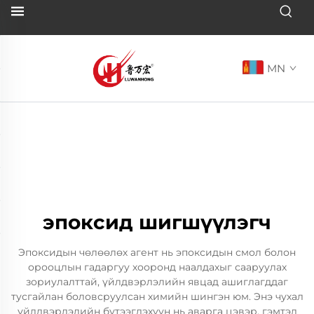
MN
эпоксид шигшүүлэгч
Эпоксидын чөлөөлөх агент нь эпоксидын смол болон
орооцлын гадаргуу хооронд наалдахыг сааруулах
зориулалттай, үйлдвэрлэлийн явцад ашиглагддаг
тусгайлан боловсруулсан химийн шингэн юм. Энэ чухал
үйлдвэрлэлийн бүтээгдэхүүн нь аварга цэвэр, гэмтэл