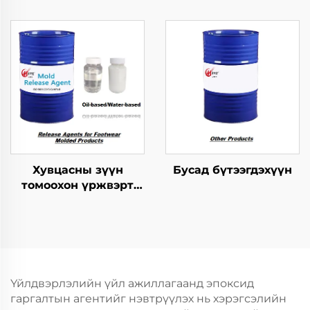
зохицуулах тусгайлал
хариуцагчид
Хувцасны зүүн
Бусад бүтээгдэхүүн
томоохон үржвэрт
ашиглагдах
шинжилгээний арга
Үйлдвэрлэлийн үйл ажиллагаанд эпоксид
гаргалтын агентийг нэвтрүүлэх нь хэрэгсэлийн