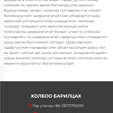
сайжрах нь зөвхөн дахин боловсруулах зардлыг
бууруулахаас хэтэрч, эпоксид тусгаарлагч нь нэмэлт
боловсруулалт шаардлагагүйгээр үйлдвэрлэгчдэд
харимхай үйлчлүүлэгчийн шаардлагыг хангахад
тусалдаг. Хоёрдогч үйл ажиллагаанууд ихэнх
тохиолдолд шаардлагагүй болдог, учир нь эпоксид
тусгаарлагч нь шаардлагатай гадаргуугийн стандартыг
шууд хангах боломжийг олгодог. Дээд зэргийн
гадаргуугийн чанараар олж авсан өрсөлдөх давуу тал
нь эрэлт сайтай зах зээлд үйлчилдэг үйлдвэрлэгчдийн
хувьд ангилах эпоксид тусгаарлагчийн системд хийсэн
хөрөнгө оруулалтыг баталгаажуулдаг.
ХОЛБОО БАРИЛЦАХ
Гар утасны:
+86-13573790259