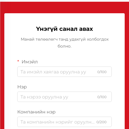
Үнэгүй санал авах
Манай төлөөлөгч танд удахгүй холбогдох
болно.
Имэйл
0/100
Нэр
0/100
Компанийн нэр
0/200