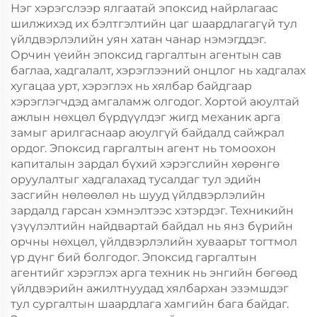
Нэг хэрэгслээр ялгаатай эпоксид найрлагаас
шилжихэд их бэлтгэлтийн цаг шаардлагагүй тул
үйлдвэрлэлийн уян хатан чанар нэмэгддэг.
Орчин үеийн эпоксид гаргалтын агентын сав
баглаа, хадгалалт, хэрэглээний онцлог нь хадгалах
хугацаа урт, хэрэглэх нь хялбар байдгаар
хэрэглэгчдэд амгаламж олгодог. Хортой аюултай
ажлын нөхцөл бүрдүүлдэг жигд механик арга
замыг арилгаснаар аюулгүй байдалд сайжрал
ордог. Эпоксид гаргалтын агент нь томоохон
капиталын зардал бүхий хэрэгслийн хөрөнгө
оруулалтыг хадгалахад тусалдаг тул эдийн
засгийн нөлөөлөл нь шууд үйлдвэрлэлийн
зардалд гарсан хэмнэлтээс хэтэрдэг. Техникийн
үзүүлэлтийн найдвартай байдал нь янз бүрийн
орчны нөхцөл, үйлдвэрлэлийн хуваарьт тогтмол
үр дүнг бий болгодог. Эпоксид гаргалтын
агентийг хэрэглэх арга техник нь энгийн бөгөөд
үйлдвэрийн ажилтнуудад хялбархан эзэмшдэг
тул сургалтын шаардлага хамгийн бага байдаг.