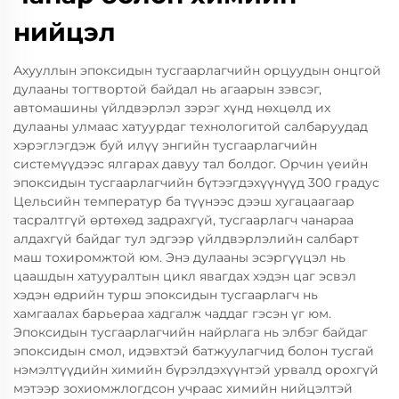
нийцэл
Ахууллын эпоксидын тусгаарлагчийн орцуудын онцгой
дулааны тогтвортой байдал нь агаарын зэвсэг,
автомашины үйлдвэрлэл зэрэг хүнд нөхцөлд их
дулааны улмаас хатуурдаг технологитой салбаруудад
хэрэглэгдэж буй илүү энгийн тусгаарлагчийн
системүүдээс ялгарах давуу тал болдог. Орчин үеийн
эпоксидын тусгаарлагчийн бүтээгдэхүүнүүд 300 градус
Цельсийн температур ба түүнээс дээш хугацаагаар
тасралтгүй өртөхөд задрахгүй, тусгаарлагч чанараа
алдахгүй байдаг тул эдгээр үйлдвэрлэлийн салбарт
маш тохиромжтой юм. Энэ дулааны эсэргүүцэл нь
цаашдын хатууралтын цикл явагдах хэдэн цаг эсвэл
хэдэн өдрийн турш эпоксидын тусгаарлагч нь
хамгаалах барьераа хадгалж чаддаг гэсэн үг юм.
Эпоксидын тусгаарлагчийн найрлага нь элбэг байдаг
эпоксидын смол, идэвхтэй батжуулагчид болон тусгай
нэмэлтүүдийн химийн бүрэлдэхүүнтэй урвалд орохгүй
мэтээр зохиомжлогдсон учраас химийн нийцэлтэй