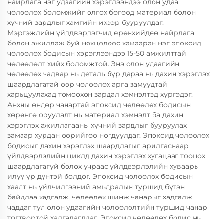
найрлага нэг удаагийн хэрэглээндээ олон удаа
чөлөөлөх боломжийг олгох бөгөөд материал болон
хүчний зардлыг хамгийн ихээр бууруулдаг.
Мэргэжлийн үйлдвэрлэгчид ерөнхийдөө найрлага
болон ажиллаж буй нөхцөлөөс хамааран нэг эпоксид
чөлөөлөх бодисын хэрэглээндээ 15-50 амжилттай
чөлөөлөлт хийх боломжтой. Энэ олон удаагийн
чөлөөлөх чадвар нь деталь бүр дараа нь дахин хэрэглэх
шаардлагатай өөр чөлөөлөх арга замуудтай
харьцуулахад томоохон зардал хэмнэлтэд хүргэдэг.
Анхны өндөр чанартай эпоксид чөлөөлөх бодисын
хөрөнгө оруулалт нь материал хэмнэлт ба дахин
хэрэглэх ажиллагааны хүчний зардлыг бууруулах
замаар хурдан өөрийгөө ногдуулдаг. Эпоксид чөлөөлөх
бодисыг дахин хэрэглэх шаардлагыг арилгаснаар
үйлдвэрлэлийн циклд дахин хэрэглэх хугацааг тооцох
шаардлагагүй болох учраас үйлдвэрлэлийн хуваарь
илүү үр дүнтэй болдог. Эпоксид чөлөөлөх бодисын
хаалт нь үйлчилгээний амьдралын туршид бүтэн
байдлаа хадгалж, чөлөөлөх шинж чанарыг хадгалж
чаддаг тул олон удаагийн чөлөөлөлтийн туршид чанар
тогтвортой хадгалагддаг. Эпоксид чөлөөлөх бодис нь