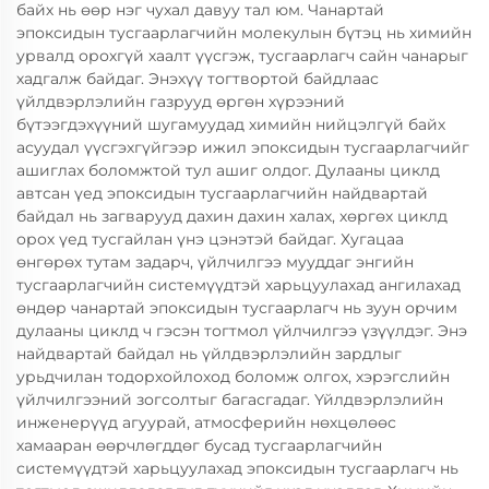
байх нь өөр нэг чухал давуу тал юм. Чанартай
эпоксидын тусгаарлагчийн молекулын бүтэц нь химийн
урвалд орохгүй хаалт үүсгэж, тусгаарлагч сайн чанарыг
хадгалж байдаг. Энэхүү тогтвортой байдлаас
үйлдвэрлэлийн газрууд өргөн хүрээний
бүтээгдэхүүний шугамуудад химийн нийцэлгүй байх
асуудал үүсгэхгүйгээр ижил эпоксидын тусгаарлагчийг
ашиглах боломжтой тул ашиг олдог. Дулааны циклд
автсан үед эпоксидын тусгаарлагчийн найдвартай
байдал нь загварууд дахин дахин халах, хөргөх циклд
орох үед тусгайлан үнэ цэнэтэй байдаг. Хугацаа
өнгөрөх тутам задарч, үйлчилгээ мууддаг энгийн
тусгаарлагчийн системүүдтэй харьцуулахад ангилахад
өндөр чанартай эпоксидын тусгаарлагч нь зуун орчим
дулааны циклд ч гэсэн тогтмол үйлчилгээ үзүүлдэг. Энэ
найдвартай байдал нь үйлдвэрлэлийн зардлыг
урьдчилан тодорхойлоход боломж олгох, хэрэгслийн
үйлчилгээний зогсолтыг багасгадаг. Үйлдвэрлэлийн
инженерүүд агуурай, атмосферийн нөхцөлөөс
хамааран өөрчлөгддөг бусад тусгаарлагчийн
системүүдтэй харьцуулахад эпоксидын тусгаарлагч нь