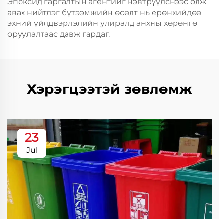
Эпоксид гаргалтын агентийг нэвтрүүлснээс олж
авах нийтлэг бүтээмжийн өсөлт нь ерөнхийдөө
эхний үйлдвэрлэлийн улиралд анхны хөрөнгө
оруулалтаас давж гардаг.
Хэрэгцээтэй зөвлөмж
23
Jul