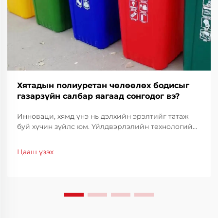
Хятадын полиуретан чөлөөлөх бодисыг
газарзүйн салбар яагаад сонгодог вэ?
Инноваци, хямд үнэ нь дэлхийн эрэлтийг татаж
буй хүчин зүйлс юм. Үйлдвэрлэлийн технологийн
салбарт үйлдвэрлэлийн чанарыг тогтвортой
байлгахын тулд үр ашигтай байдал, нарийвчлал
Цааш үзэх
нь чухал үүрэг гүйцэтгэдэг. Хятадын полиуретан
тусгаарлагч нь тогтоогч шийдэл болж байгаа
бөгөөд...