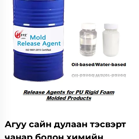
Агуу сайн дулаан тэсвэрт
чанар болон химийн