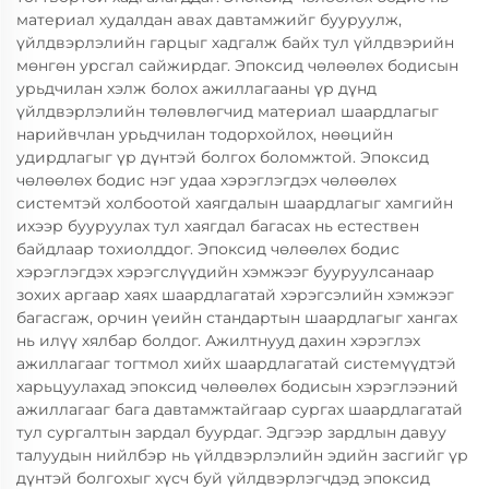
материал худалдан авах давтамжийг бууруулж,
үйлдвэрлэлийн гарцыг хадгалж байх тул үйлдвэрийн
мөнгөн урсгал сайжирдаг. Эпоксид чөлөөлөх бодисын
урьдчилан хэлж болох ажиллагааны үр дүнд
үйлдвэрлэлийн төлөвлөгчид материал шаардлагыг
нарийвчлан урьдчилан тодорхойлох, нөөцийн
удирдлагыг үр дүнтэй болгох боломжтой. Эпоксид
чөлөөлөх бодис нэг удаа хэрэглэгдэх чөлөөлөх
системтэй холбоотой хаягдалын шаардлагыг хамгийн
ихээр бууруулах тул хаягдал багасах нь естествен
байдлаар тохиолддог. Эпоксид чөлөөлөх бодис
хэрэглэгдэх хэрэгслүүдийн хэмжээг бууруулсанаар
зохих аргаар хаях шаардлагатай хэрэгсэлийн хэмжээг
багасгаж, орчин үеийн стандартын шаардлагыг хангах
нь илүү хялбар болдог. Ажилтнууд дахин хэрэглэх
ажиллагааг тогтмол хийх шаардлагатай системүүдтэй
харьцуулахад эпоксид чөлөөлөх бодисын хэрэглээний
ажиллагааг бага давтамжтайгаар сургах шаардлагатай
тул сургалтын зардал буурдаг. Эдгээр зардлын давуу
талуудын нийлбэр нь үйлдвэрлэлийн эдийн засгийг үр
дүнтэй болгохыг хүсч буй үйлдвэрлэгчдэд эпоксид