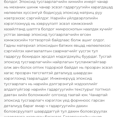
болдог. Эпоксид тусгаарлагчийн химийн инерт чанар
нь механик шинж чанар эсвэл гадаргуугийн харагдацад
нөлөөлөх хүссэнгүй бодисууд эпоксид матриц руу
нэвтрэхээс сэргийлдэг. Нарийн үйлдвэрлэлийн
хэрэглээнүүд нь хэврүүлэлт эсвэл хэмжээний
хазайлтанд шалтга болдог микроскопын наалдах хүчийг
устгах замаар эпоксид тусгаарлагчийн өгсөн
хэмжээсийн тогтвортой байдлаас болж ашиг олдог.
Гадны материал эпоксидын батжих явцад нөлөөлөхээс
сэргийлэх хамгаалалтын саармагчийг үүсгэх тул
гадаргуу бохирдох эрсдэл мэдэгдэхүйц буурдаг. Тусгай
эпоксид тусгаарлагчийн найрлагын тусламжтайгаар
олж авч болох оптик тодорхой байдал нь прозрач эсвэл
хагас прозрач төгсгөлтэй деталиуд шаардсан
хэрэглээнд тааралцдаг. Инженерүүд эпоксид
тусгаарлагч нь нарийн дэлгэрэнгүй мэдээллийг
алдалгүйгээр нарийн гадаргуугийн текстурыг тогтмол
давтан хийх боломжийг олгоход таатай юм. Чанартай
эпоксид тусгаарлагч хэрэглэх үед формноос гарсан
деталиуд бараг ямар ч гадаргуугийн дахин
боловсруулалт шаарддаггүй тул дахин боловсруулах
шаардлага ихэвчлэн багасдаг. Гадаргуугийн чанар