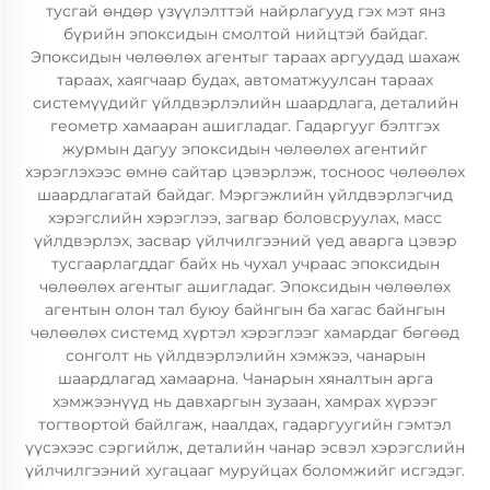
тусгай өндөр үзүүлэлттэй найрлагууд гэх мэт янз
бүрийн эпоксидын смолтой нийцтэй байдаг.
Эпоксидын чөлөөлөх агентыг тараах аргуудад шахаж
тараах, хаягчаар будах, автоматжуулсан тараах
системүүдийг үйлдвэрлэлийн шаардлага, деталийн
геометр хамааран ашигладаг. Гадаргууг бэлтгэх
журмын дагуу эпоксидын чөлөөлөх агентийг
хэрэглэхээс өмнө сайтар цэвэрлэж, тосноос чөлөөлөх
шаардлагатай байдаг. Мэргэжлийн үйлдвэрлэгчид
хэрэгслийн хэрэглээ, загвар боловсруулах, масс
үйлдвэрлэх, засвар үйлчилгээний үед аварга цэвэр
тусгаарлагддаг байх нь чухал учраас эпоксидын
чөлөөлөх агентыг ашигладаг. Эпоксидын чөлөөлөх
агентын олон тал буюу байнгын ба хагас байнгын
чөлөөлөх системд хүртэл хэрэглээг хамардаг бөгөөд
сонголт нь үйлдвэрлэлийн хэмжээ, чанарын
шаардлагад хамаарна. Чанарын хяналтын арга
хэмжээнүүд нь давхаргын зузаан, хамрах хүрээг
тогтвортой байлгаж, наалдах, гадаргуугийн гэмтэл
үүсэхээс сэргийлж, деталийн чанар эсвэл хэрэгслийн
үйлчилгээний хугацааг муруйцах боломжийг исгэдэг.