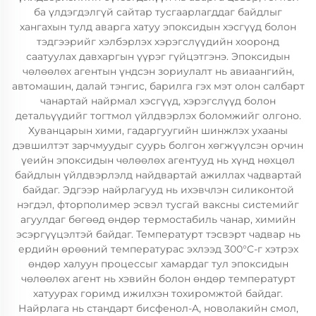
ба үлдэгдэлгүй сайтар тусгаарлагддаг байдлыг
хангахын тулд аварга хатуу эпоксидын хэсгүүд болон
тэдгээрийг хэлбэрлэх хэрэгслүүдийн хооронд
саатуулах давхаргын үүрэг гүйцэтгэнэ. Эпоксидын
чөлөөлөх агентын үндсэн зориулалт нь авиаангийн,
автомашин, далай тэнгис, барилга гэх мэт олон салбарт
чанартай найрмал хэсгүүд, хэрэгслүүд болон
детальүүдийг тогтмол үйлдвэрлэх боломжийг олгоно.
Хуванцарын хими, гадаргуугийн шинжлэх ухааны
дэвшилтэт зарчмуудыг суурь болгон хөгжүүлсэн орчин
үеийн эпоксидын чөлөөлөх агентууд нь хүнд нөхцөл
байдлын үйлдвэрлэлд найдвартай ажиллах чадвартай
байдаг. Эдгээр найрлагууд нь ихэвчлэн силиконтой
нэгдэл, фторполимер эсвэл тусгай ваксны системийг
агуулдаг бөгөөд өндөр термостабиль чанар, химийн
эсэргүүцэлтэй байдаг. Температурт тэсвэрт чадвар нь
ердийн өрөөний температурас эхлээд 300°C-г хэтрэх
өндөр халуун процессыг хамардаг тул эпоксидын
чөлөөлөх агент нь хэвийн болон өндөр температурт
хатуурах горимд ижилхэн тохиромжтой байдаг.
Найрлага нь стандарт бисфенол-A, новолакийн смол,