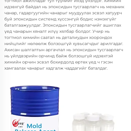
тогтмол ажилладаг тул түүнийг ихэд үнэлдэг. Химийн
идэвхгүй байдал нь эпоксидын тусгаарлагч нь механик
чанар, гадаргуугийн чанарыг муудуулах эсвэл хатуурч
буй эпоксидын системд хүссэнгүй бодис нэмэхгүйг
баталгаажуулдаг. Эпоксидын тусгаарлагчийг ашиглах
үед чанарын хяналт илүү хялбар болдог. Учир нь
тогтмол химийн саатал нь деталиудын хоорондох
нийцлийг нөлөөлж болзошгүй хувьсагчдыг арилгадаг.
Ахисан шалгалтын аргачлал нь эпоксидын тусгаарлагч
нь үйлдвэрийн орчинд байж болзошгүй идэвхтэй
химийн орчин эсвэл бохирдолд өртөх үед ч гэсэн
хамгаалах чанарыг хадгалж чаддагийг баталдаг.