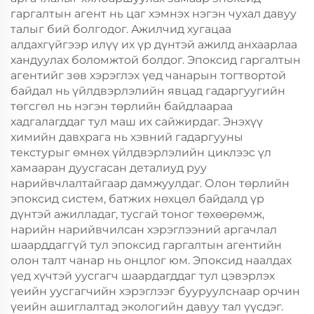
гаргалтын агент нь цаг хэмнэх нэгэн чухал давуу
талыг бий болгодог. Ажилчид хугацаа
алдахгүйгээр илүү их үр дүнтэй ажилд анхаарлаа
хандуулах боломжтой болдог. Эпоксид гаргалтын
агентийг зөв хэрэглэх үед чанарын тогтвортой
байдал нь үйлдвэрлэлийн явцад гадаргуугийн
төгсгөл нь нэгэн төрлийн байдлаараа
хадгалагддаг тул маш их сайжирдаг. Энэхүү
химийн давхрага нь хэвний гадаргууны
текстурыг өмнөх үйлдвэрлэлийн циклээс үл
хамааран дуусгасан деталиуд руу
нарийвчлалтайгаар дамжуулдаг. Олон төрлийн
эпоксид систем, батжих нөхцөл байдалд үр
дүнтэй ажилладаг, тусгай тоног төхөөрөмж,
нарийн нарийвчилсан хэрэглээний аргачлал
шаарддаггүй тул эпоксид гаргалтын агентийн
олон талт чанар нь онцлог юм. Эпоксид наалдах
үед хүчтэй уусгагч шаардагддаг тул цэвэрлэх
үеийн уусгагчийн хэрэглээг бууруулснаар орчин
үеийн ашиглалтад экологийн давуу тал үүсдэг.