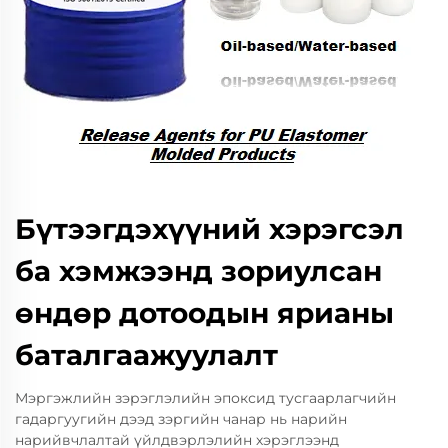
Бүтээгдэхүүний хэрэгсэл
ба хэмжээнд зориулсан
өндөр дотоодын ярианы
баталгаажуулалт
Мэргэжлийн зэрэглэлийн эпоксид тусгаарлагчийн
гадаргуугийн дээд зэргийн чанар нь нарийн
нарийвчлалтай үйлдвэрлэлийн хэрэглээнд