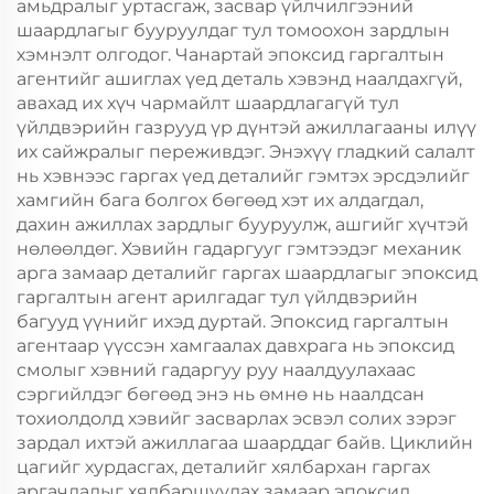
амьдралыг уртасгаж, засвар үйлчилгээний
шаардлагыг бууруулдаг тул томоохон зардлын
хэмнэлт олгодог. Чанартай эпоксид гаргалтын
агентийг ашиглах үед деталь хэвэнд наалдахгүй,
авахад их хүч чармайлт шаардлагагүй тул
үйлдвэрийн газрууд үр дүнтэй ажиллагааны илүү
их сайжралыг переживдэг. Энэхүү гладкий салалт
нь хэвнээс гаргах үед деталийг гэмтэх эрсдэлийг
хамгийн бага болгох бөгөөд хэт их алдагдал,
дахин ажиллах зардлыг бууруулж, ашгийг хүчтэй
нөлөөлдөг. Хэвийн гадаргууг гэмтээдэг механик
арга замаар деталийг гаргах шаардлагыг эпоксид
гаргалтын агент арилгадаг тул үйлдвэрийн
багууд үүнийг ихэд дуртай. Эпоксид гаргалтын
агентаар үүссэн хамгаалах давхрага нь эпоксид
смолыг хэвний гадаргуу руу наалдуулахаас
сэргийлдэг бөгөөд энэ нь өмнө нь наалдсан
тохиолдолд хэвийг засварлах эсвэл солих зэрэг
зардал ихтэй ажиллагаа шаарддаг байв. Циклийн
цагийг хурдасгах, деталийг хялбархан гаргах
аргачлалыг хялбаршуулах замаар эпоксид