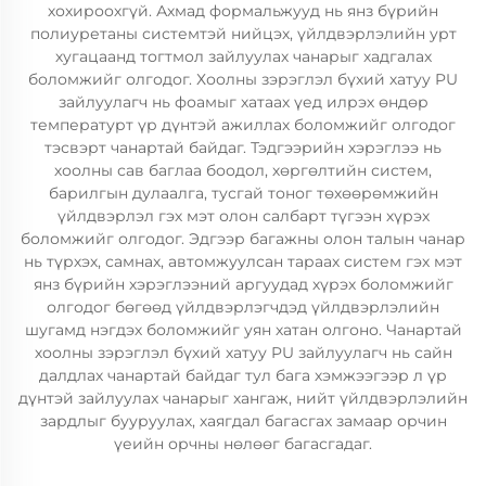
хохироохгүй. Ахмад формальжууд нь янз бүрийн
полиуретаны системтэй нийцэх, үйлдвэрлэлийн урт
хугацаанд тогтмол зайлуулах чанарыг хадгалах
боломжийг олгодог. Хоолны зэрэглэл бүхий хатуу PU
зайлуулагч нь фоамыг хатаах үед илрэх өндөр
температурт үр дүнтэй ажиллах боломжийг олгодог
тэсвэрт чанартай байдаг. Тэдгээрийн хэрэглээ нь
хоолны сав баглаа боодол, хөргөлтийн систем,
барилгын дулаалга, тусгай тоног төхөөрөмжийн
үйлдвэрлэл гэх мэт олон салбарт түгээн хүрэх
боломжийг олгодог. Эдгээр багажны олон талын чанар
нь түрхэх, самнах, автомжуулсан тараах систем гэх мэт
янз бүрийн хэрэглээний аргуудад хүрэх боломжийг
олгодог бөгөөд үйлдвэрлэгчдэд үйлдвэрлэлийн
шугамд нэгдэх боломжийг уян хатан олгоно. Чанартай
хоолны зэрэглэл бүхий хатуу PU зайлуулагч нь сайн
далдлах чанартай байдаг тул бага хэмжээгээр л үр
дүнтэй зайлуулах чанарыг хангаж, нийт үйлдвэрлэлийн
зардлыг бууруулах, хаягдал багасгах замаар орчин
үеийн орчны нөлөөг багасгадаг.