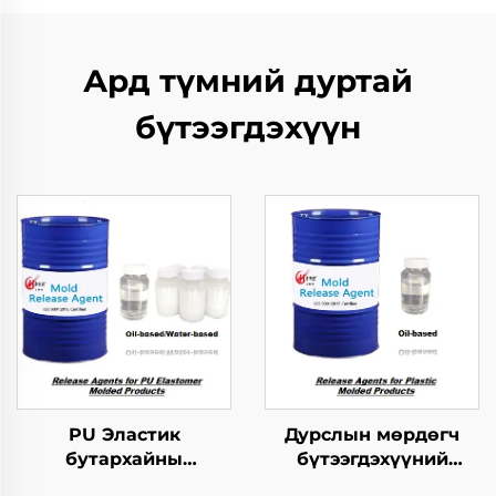
Ард түмний дуртай
бүтээгдэхүүн
PU Эластик
Дурслын мөрдөгч
бутархайны
бүтээгдэхүүний
мөрдөгчийн ажлыг
хариуцагчид