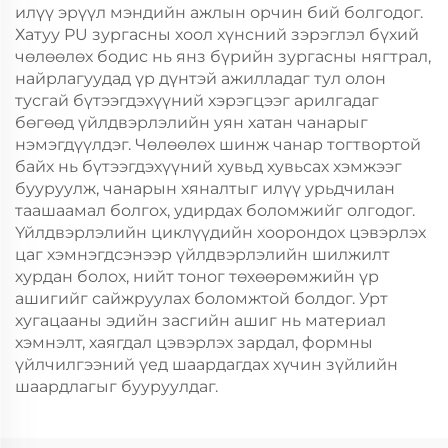
илүү эрүүл мэндийн ажлын орчин бий болгодог.
Хатуу PU зургасны хоол хүнсний зэрэглэл бүхий
чөлөөлөх бодис нь янз бүрийн зургасны нягтрал,
найрлагуудад үр дүнтэй ажилладаг тул олон
тусгай бүтээгдэхүүний хэрэгцээг арилгадаг
бөгөөд үйлдвэрлэлийн уян хатан чанарыг
нэмэгдүүлдэг. Чөлөөлөх шинж чанар тогтвортой
байх нь бүтээгдэхүүний хувьд хувьсах хэмжээг
бууруулж, чанарын хяналтыг илүү урьдчилан
таашаамал болгох, удирдах боломжийг олгодог.
Үйлдвэрлэлийн циклүүдийн хоорондох цэвэрлэх
цаг хэмнэгдсэнээр үйлдвэрлэлийн шилжилт
хурдан болох, нийт тоног төхөөрөмжийн үр
ашигийг сайжруулах боломжтой болдог. Урт
хугацааны эдийн засгийн ашиг нь материал
хэмнэлт, хаягдал цэвэрлэх зардал, формны
үйлчилгээний үед шаардагдах хүчин зүйлийн
шаардлагыг бууруулдаг.