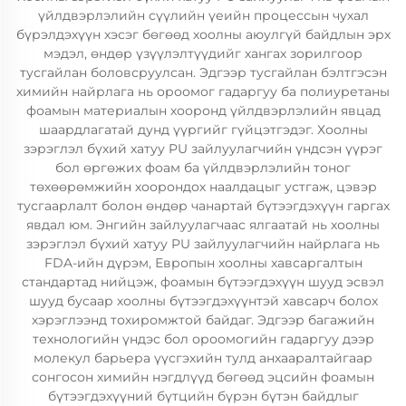
үйлдвэрлэлийн сүүлийн үеийн процессын чухал
бүрэлдэхүүн хэсэг бөгөөд хоолны аюулгүй байдлын эрх
мэдэл, өндөр үзүүлэлтүүдийг хангах зорилгоор
тусгайлан боловсруулсан. Эдгээр тусгайлан бэлтгэсэн
химийн найрлага нь ороомог гадаргуу ба полиуретаны
фоамын материалын хооронд үйлдвэрлэлийн явцад
шаардлагатай дунд үүргийг гүйцэтгэдэг. Хоолны
зэрэглэл бүхий хатуу PU зайлуулагчийн үндсэн үүрэг
бол өргөжих фоам ба үйлдвэрлэлийн тоног
төхөөрөмжийн хоорондох наалдацыг устгаж, цэвэр
тусгаарлалт болон өндөр чанартай бүтээгдэхүүн гаргах
явдал юм. Энгийн зайлуулагчаас ялгаатай нь хоолны
зэрэглэл бүхий хатуу PU зайлуулагчийн найрлага нь
FDA-ийн дүрэм, Европын хоолны хавсаргалтын
стандартад нийцэж, фоамын бүтээгдэхүүн шууд эсвэл
шууд бусаар хоолны бүтээгдэхүүнтэй хавсарч болох
хэрэглээнд тохиромжтой байдаг. Эдгээр багажийн
технологийн үндэс бол ороомогийн гадаргуу дээр
молекул барьера үүсгэхийн тулд анхааралтайгаар
сонгосон химийн нэгдлүүд бөгөөд эцсийн фоамын
бүтээгдэхүүний бүтцийн бүрэн бүтэн байдлыг