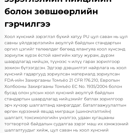
болон зөвшөөрлийн
гэрчилгээ
Хоол хүнсний зэрэглэл бүхий хатуу PU цул саван нь цул
савны үйлдвэрлэлийн аюулгүй байдлын стандартын
оргил цэгийг төлөөлдөг бөгөөд ялангуяа хоол хүнсэнд
зориулж хүрэх ёстой хамгийн хатуу журам, дүрэм
шаардлагад нийцэх, түүнээс ч илүү гарах зорилгоор
зохион бүтээгдсэн. Эдгээр дэвшилтэт найрлага нь хоол
хүнсний гадаргууд зориулсан материалд зориулсан
FDA-ийн Захиргааны Томъёо 21 CFR 176.210, Европын
Холбооны Захиргааны Томъёо EC No. 1935/2004 болон
бусад олон улсын хоол хүнсний аюулгүй байдлын
стандартын шаардлагад нийцэхийг батлах зорилгоор
эрч хүчээр шалгалтанд хамрагддаг. Баталгаажуулалтын
өргөн хүрээний явцад миграци (шинэчлэлтийн)
шалгалт, токсикологийн үнэлгээ, удаан хугацааны
тогтвортой байдалын судалгаа зэрэг маш их хэмжээний
шалгалтуудыг хийж, цул саван нь хоол хүнсний