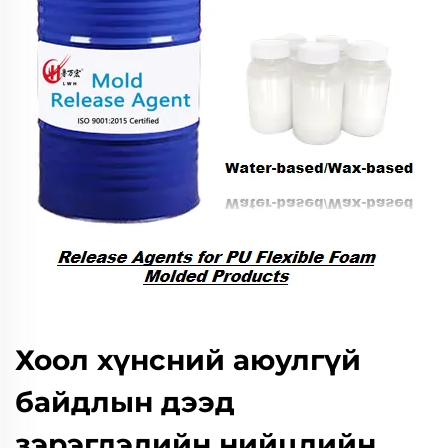
Хоол хүнсний аюулгүй
байдлын дээд
зэрэглэлийн нийцлийн