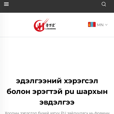
MN
эдэлгээний хэрэгсэл
болон эрэгтэй pu шархын
эвдэлгээ
Хоолны зэрэглэл бүхий хатуу PU зайлуулагч нь фоамын