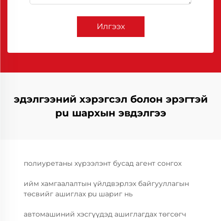
Илгээх
эдэлгээний хэрэгсэл болон эрэгтэй
pu шархын эвдэлгээ
полиуретаны хүрээлэнт бусад агент сонгох
ийм хамгаалалтын үйлдвэрлэх байгууллагын
төсвийг ашиглах pu шариг нь
автомашиний хэсгүүдэд ашиглагдах төгсөгч