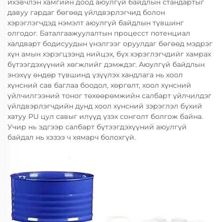
ихэвчлэн хамгийн доод аюулгүй байдлын стандартыг
давуу гардаг бөгөөд үйлдвэрлэгчид болон
хэрэглэгчдэд нэмэлт аюулгүй байдлын түвшинг
олгодог. Баталгаажуулалтын процесст потенциал
халдварт бодисуудын үнэлгээг оруулдаг бөгөөд мэдрэг
хүн амын хэрэгцээнд нийцэх, бүх хэрэглэгчдийг хамрах
бүтээгдэхүүний хөгжлийг дэмждэг. Аюулгүй байдлын
энэхүү өндөр түвшинд үзүүлэх хандлага нь хоол
хүнсний сав баглаа боодол, хөргөлт, хоол хүнсний
үйлчилгээний тоног төхөөрөмжийн салбарт үйлчилдэг
үйлдвэрлэгчдийн дунд хоол хүнсний зэрэглэл бүхий
хатуу PU цул савыг илүүд үзэх сонголт болгож байна.
Учир нь эдгээр салбарт бүтээгдэхүүний аюулгүй
байдал нь хэзээ ч хямарч болохгүй.