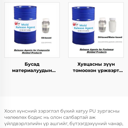
зохицуулах тусгайлал
Бусад
Хувцасны зүүн
материалуудын
томоохон үржвэрт
хангамжтой
ашиглагдах
бутархайг гаргах
шинжилгээний арга
агент
Хоол хүнсний зэрэглэл бүхий хатуу PU зургасны
чөлөөлөх бодис нь олон салбартай аж
үйлдвэрлэлийн үр ашгийг, бүтээгдэхүүний чанар,