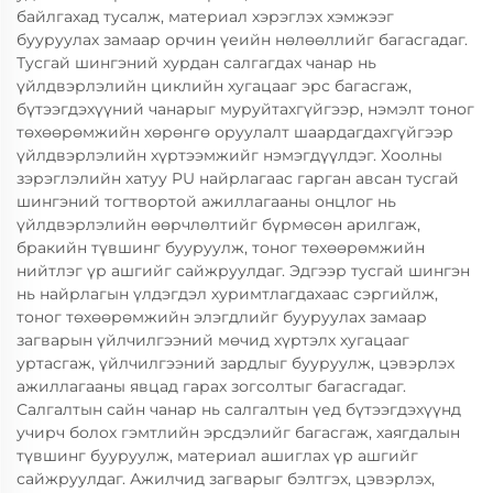
байлгахад тусалж, материал хэрэглэх хэмжээг
бууруулах замаар орчин үеийн нөлөөллийг багасгадаг.
Тусгай шингэний хурдан салгагдах чанар нь
үйлдвэрлэлийн циклийн хугацааг эрс багасгаж,
бүтээгдэхүүний чанарыг муруйтахгүйгээр, нэмэлт тоног
төхөөрөмжийн хөрөнгө оруулалт шаардагдахгүйгээр
үйлдвэрлэлийн хүртээмжийг нэмэгдүүлдэг. Хоолны
зэрэглэлийн хатуу PU найрлагаас гарган авсан тусгай
шингэний тогтвортой ажиллагааны онцлог нь
үйлдвэрлэлийн өөрчлөлтийг бүрмөсөн арилгаж,
бракийн түвшинг бууруулж, тоног төхөөрөмжийн
нийтлэг үр ашгийг сайжруулдаг. Эдгээр тусгай шингэн
нь найрлагын үлдэгдэл хуримтлагдахаас сэргийлж,
тоног төхөөрөмжийн элэгдлийг бууруулах замаар
загварын үйлчилгээний мөчид хүртэлх хугацааг
уртасгаж, үйлчилгээний зардлыг бууруулж, цэвэрлэх
ажиллагааны явцад гарах зогсолтыг багасгадаг.
Салгалтын сайн чанар нь салгалтын үед бүтээгдэхүүнд
учирч болох гэмтлийн эрсдэлийг багасгаж, хаягдалын
түвшинг бууруулж, материал ашиглах үр ашгийг
сайжруулдаг. Ажилчид загварыг бэлтгэх, цэвэрлэх,