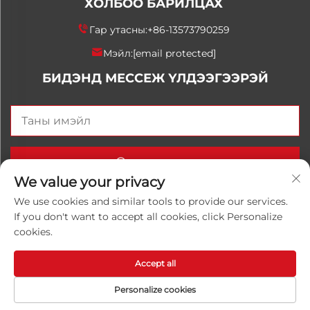
ХОЛБОО БАРИЛЦАХ
Гар утасны:
+86-13573790259
Мэйл:
[email protected]
БИДЭНД МЕССЕЖ ҮЛДЭЭГЭЭРЭЙ
Одоо илгээх
We value your privacy
We use cookies and similar tools to provide our services.
If you don't want to accept all cookies, click Personalize
Хуульчийн эрх © 2025 Орос Улаанхангай Луванхонг
cookies.
Химийн К°, Ltd. Бүх эрхүүд хадгалагдсан.
Нууцлалын
бодлого
Accept all
Personalize cookies