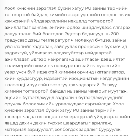
Хоол хүнсний зэрэглэл бүхий хатуу PU зайны термийн
тогтвортой байдал, химийн эсэргүүцлийн онцлог нь их
хэмжээний үйлдвэрлэлийн нөхцөлд тогтвортой
ажиллагааг хангаж, энгийн орлох шийдлүүдээс ялгарах
давуу талыг бий болгодог. Эдгээр бодисууд нь 200
градусаас дээш температурт ч молекул бүтцээ, зайны
үйлчлэлийг хадгалан, зайлуулах процессын бүх мөчид
задрахгүй, үйлчлэлээ алдахгүйгээр найдвартай
ажилладаг. Эдгээр найрлаганд ашигласан дэвшилтэт
полимерийн хими нь полиуретан зайны үүсэлтийн
үеэр үүсч буй идэвхтэй химийн орчинд (катализатор,
хийн хурдасгуур, идэвхитэй изоцианатын нэгдлүүдийн
нөлөөнд) илүү сайн эсэргүүцэх чадвартай. Энэхүү
химийн тогтвортой байдал нь зайны чанарыг муутгаж,
эцсийн бүтээгдэхүүнд задралын бүтээгдэхүүнүүдийг
оруулж болох химийн урвалуудаас сэргийлдэг. Хоол
хүнсний зэрэглэл бүхий хатуу PU зайны термийн
тэсвэрт чадал нь өндөр температуртай үйлдвэрлэлийн
явцад дахин дахин түрхэх шаардлагыг арилгаж,
материал зарцуулалт, холбогдох зардлыг бууруулж,
тогтмол чанарын гарцыг хангана. Урт хугацааны өндөр