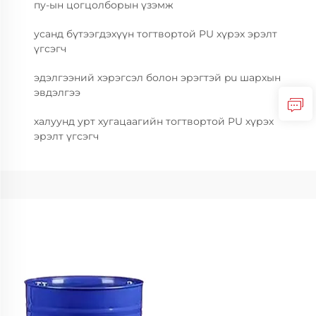
пу-ын цогцолборын үзэмж
усанд бүтээгдэхүүн тогтвортой PU хүрэх эрэлт
үгсэгч
эдэлгээний хэрэгсэл болон эрэгтэй pu шархын
эвдэлгээ
халуунд урт хугацаагийн тогтвортой PU хүрэх
эрэлт үгсэгч