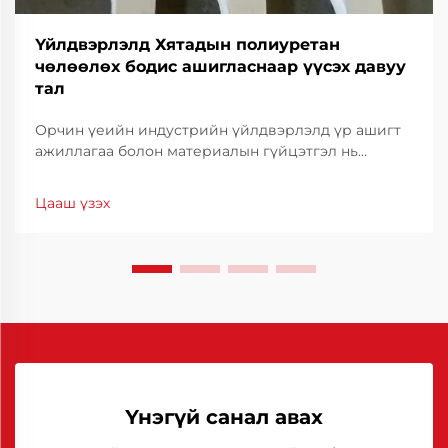
Үйлдвэрлэлд Хятадын полиуретан
чөлөөлөх бодис ашигласнаар үүсэх давуу
тал
Орчин үеийн индустрийн үйлдвэрлэлд үр ашигт
ажиллагаа болон материалын гүйцэтгэл нь
өрсөлдөх чадварыг хадгалахын тулд үндэс суурь
болдог. Үйлдвэрлэлийн үр ашигт ажиллагааг
Цааш үзэх
бэхжүүлэхэд туслах гол хэрэгсэл нь тусгай
зориулалтын тосны шийдэл юм.
Үнэгүй санал авах