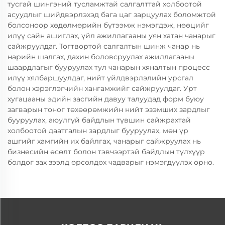
тусгай шингэний тусламжтай салгалттай холбоотой
асуудлыг шийдвэрлэхэд бага цаг зарцуулах боломжтой
болсоноор хөдөлмөрийн бүтээмж нэмэгдэж, нөөцийг
илүү сайн ашиглах, үйл ажиллагааны уян хатан чанарыг
сайжруулдаг. Тогтвортой салгалтын шинж чанар нь
нарийн шалгах, дахин боловсруулах ажиллагааны
шаардлагыг бууруулах тул чанарын хяналтын процесс
илүү хялбаршуулдаг, нийт үйлдвэрлэлийн урсгал
болон хэрэглэгчийн хангамжийг сайжруулдаг. Урт
хугацааны эдийн засгийн давуу талуудад форм буюу
загварын тоног төхөөрөмжийн нийт эзэмших зардлыг
бууруулах, аюулгүй байдлын түвшин сайжрахтай
холбоотой даатгалын зардлыг бууруулах, мөн үр
ашгийг хамгийн их байлгах, чанарыг сайжруулах нь
бизнесийн өсөлт болон тэвчээртэй байдлын түлхүүр
болдог зах зээлд өрсөлдөх чадварыг нэмэгдүүлэх орно.