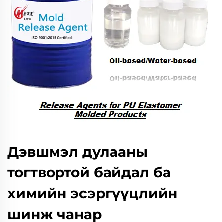
Дэвшмэл дулааны
тогтвортой байдал ба
химийн эсэргүүцлийн
шинж чанар