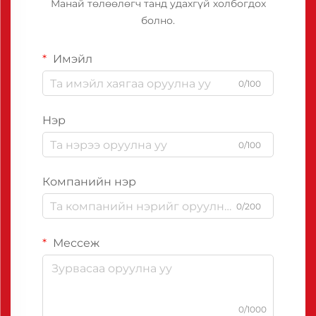
Манай төлөөлөгч танд удахгүй холбогдох
болно.
Имэйл
0/100
Нэр
0/100
Компанийн нэр
0/200
Мессеж
0/1000