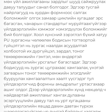
мөн үйл ажиллагааны зардлыг шууд сайжруулах
давуу талуудыг санал болгодог. Эдгээр тусгай
найрлагууд нь хурдан формноос салгах
боломжийг олгох замаар циклийн хугацааг эрс
багасган, чанарын стандартыг муруйтаахгүйгээр
үйлдвэрлэлийн хэмжээг нэмэгдүүлэх боломжийг
бий болгодог. Хоол хүнсний зэрэглэл бүхий хатуу
PU зургасны чөлөөлөх бодисын тогтвортой
гүйцэтгэл нь зургас наалдах асуудалтай
холбоотой их дургүйцэл, зардал, тоног
төхөөрөмжийн гэмтэл, мөн өндөртэй
үйлдвэрлэлийн урсгалыг багасгадаг. Эдгээр
бодисууд нь зургас цуграхаас хамгаалах, үнэтэй
загварын тоног төхөөрөмжийн элэгдлийг
бууруулах хамгаалалтын хаалт үүсгэдэг тул
үйлдвэрлэгчид формны амьдралыг уртасгахаар
ашиг олдог. Дээр үйлдвэрлэлийн хүнд нөхцөлд ч
найдвартай ажиллахыг хангах дулааны
эсэргүүцлийн давуу тал нь урт хугацааны
үйлдвэрлэлийн явцад дахин давтан түрхэх
шаардлагагүйгээр үр дүнтэй байдлыг хадгалж