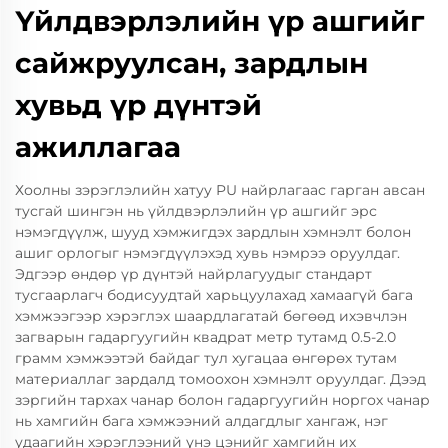
Үйлдвэрлэлийн үр ашгийг
сайжруулсан, зардлын
хувьд үр дүнтэй
ажиллагаа
Хоолны зэрэглэлийн хатуу PU найрлагаас гарган авсан
тусгай шингэн нь үйлдвэрлэлийн үр ашгийг эрс
нэмэгдүүлж, шууд хэмжигдэх зардлын хэмнэлт болон
ашиг орлогыг нэмэгдүүлэхэд хувь нэмрээ оруулдаг.
Эдгээр өндөр үр дүнтэй найрлагуудыг стандарт
тусгаарлагч бодисуудтай харьцуулахад хамаагүй бага
хэмжээгээр хэрэглэх шаардлагатай бөгөөд ихэвчлэн
загварын гадаргуугийн квадрат метр тутамд 0.5-2.0
грамм хэмжээтэй байдаг тул хугацаа өнгөрөх тутам
материаллаг зардалд томоохон хэмнэлт оруулдаг. Дээд
зэргийн тархах чанар болон гадаргуугийн норгох чанар
нь хамгийн бага хэмжээний алдагдлыг хангаж, нэг
удаагийн хэрэглээний үнэ цэнийг хамгийн их