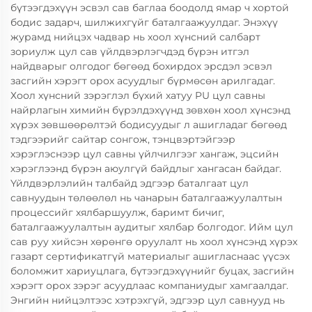
бүтээгдэхүүн эсвэл сав баглаа боодолд ямар ч хортой
бодис задарч, шилжихгүйг баталгаажуулдаг. Энэхүү
журамд нийцэх чадвар нь хоол хүнсний салбарт
зориулж цул сав үйлдвэрлэгчдэд бүрэн итгэл
найдварыг олгодог бөгөөд бохирдох эрсдэл эсвэл
засгийн хэрэгт орох асуудлыг бүрмөсөн арилгадаг.
Хоол хүнсний зэрэглэл бүхий хатуу PU цул савны
найрлагын химийн бүрэлдэхүүнд зөвхөн хоол хүнсэнд
хүрэх зөвшөөрөлтэй бодисуудыг л ашигладаг бөгөөд
тэдгээрийг сайтар сонгож, тэнцвэртэйгээр
хэрэглэснээр цул савны үйлчилгээг хангаж, эцсийн
хэрэглээнд бүрэн аюулгүй байдлыг хангасан байдаг.
Үйлдвэрлэлийн талбайд эдгээр баталгаат цул
савнуудын төлөөлөл нь чанарын баталгаажуулалтын
процессийг хялбаршуулж, баримт бичиг,
баталгаажуулалтын аудитыг хялбар болгодог. Ийм цул
сав руу хийсэн хөрөнгө оруулалт нь хоол хүнсэнд хүрэх
газарт сертификатгүй материалыг ашигласнаас үүсэх
боломжит хариуцлага, бүтээгдэхүүнийг буцах, засгийн
хэрэгт орох зэрэг асуудлаас компаниудыг хамгаалдаг.
Энгийн нийцэлтээс хэтрэхгүй, эдгээр цул савнууд нь