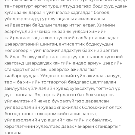
температурт өртөх туршилтууд эдгээр бодисууд удаан
хугацааны дараа ч үйлчлэлээ хадгалдаг бөгөөд
үйлдвэрлэгчдэд урт хугацааны ажиллагааны
найдвартай байдлын талаар итгэл өгдөг. Химийн
эсэргүүцлийн чанар нь зайны үндсэн химийн
найрлагаас гадна хоол хүнсний салбарт ашигладаг
цэвэрлэгээний шингэн, антисептик бодисуудын
нөлөөгөөр ч үйлчлэлийг алдахгүй байх нийцэлтэй
байдаг. Энэхүү хоёр талт эсэргүүцэл нь хоол хүнсний
хавтсанд шаардагдах хамгийн өндөр ариун цэврийн
стандартыг хангаж, цэвэрлэх ажиллагааг
хялбаршуулдаг. Үйлдвэрлэлийн үйл ажиллагаанууд
терм ба химийн тогтвортой байдлаас шалтгаалан
зайлуулах үйлчлэлийн хувьд хувьсахгүй, тогтмол үр
дүнг хангана. Эдгээр найрлагын бат бөх чанар нь
үйлчилгээний чанар буурахгүйгээр дараалсан
үйлдвэрлэлийн хуваарьт ажиллах боломжийг олгох
бөгөөд тоног төхөөрөмжийн ашиглалтыг,
үйлдвэрлэлийн үр ашгийг хамгийн их байлгаж,
хэрэглэгчийн хүлээлтээс давах чанарын стандартыг
хангана.