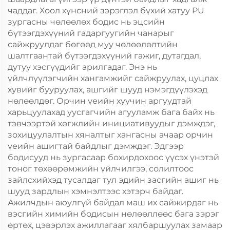
чаддаг. Хоол хүнсний зэрэглэл бүхий хатуу PU
зургасны чөлөөлөх бодис нь эцсийн
бүтээгдэхүүний гадаргуугийн чанарыг
сайжруулдаг бөгөөд муу чөлөөлөлтийн
шалтгаантай бүтээгдэхүүний гажиг, дутагдал,
дутуу хэсгүүдийг арилгадаг. Энэ нь
үйлчлүүлэгчийн хангамжийг сайжруулах, цуцлах
хувийг бууруулах, ашгийг шууд нэмэгдүүлэхэд
нөлөөлдөг. Орчин үеийн хуучин аргуудтай
харьцуулахад уусгагчийн агууламж бага байх нь
тэвчээртэй хөгжлийн инициативуудыг дэмждэг,
зохицуулалтын хяналтыг хангасны ачаар орчин
үеийн ашигтай байдлыг дэмждэг. Эдгээр
бодисууд нь зургасаар бохирдохоос үүсэх үнэтэй
тоног төхөөрөмжийн үйлчилгээ, солилтоос
зайлсхийхэд тусалдаг тул эдийн засгийн ашиг нь
шууд зардлын хэмнэлтээс хэтэрч байдаг.
Ажилчдын аюулгүй байдал маш их сайжирдаг нь
вэсгийн химийн бодисын нөлөөллөөс бага зэрэг
өртөх, цэвэрлэх ажиллагааг хялбаршуулах замаар