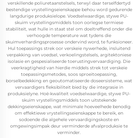
verskillende poliuretaanstelsels, terwyl daar terselfdertyd
bestendige vrystellingseienskappe behou word gedurende
langdurige produksielope. Voedselwaardige, stywe PU-
skuim vrystellingsmiddels toon oorlegse termiese
stabiliteit, wat hulle in staat stel om doeltreffend onder die
verhoogde temperature wat tydens die
skuimverhardingsprosesse ondervind word, te funksioneer.
Hul toepassings strek oor verskeie nywerhede, insluitend
verpakking van voedsel, verkoelingstelsels, argitektoniese
isolasie en gespesialiseerde toerustingvervaardiging. Die
veerkragtigheid van hierdie middels strek tot verskeie
toepassingsmetodes, soos sproeitoepassing,
borselbedekking en geoutomatiseerde doseersisteme, wat
vervaardigers fleksibiliteit bied by die integrasie in
produksielyne. Hoë-kwaliteit voedselwaardige, stywe PU-
skuim vrystellingsmiddels toon uitstekende
dekkingseienskappe, wat minimale hoeveelhede benodig
om effektiewe vrystellingseienskappe te bereik, en
sodoende die algehele vervaardigingskoste en
omgewingsimpak deur verminderde afvalproduksie te
verminder.