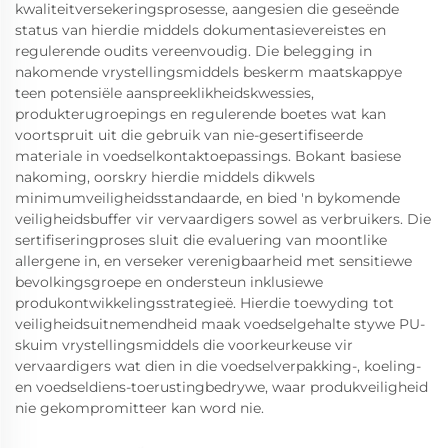
kwaliteitversekeringsprosesse, aangesien die geseënde
status van hierdie middels dokumentasievereistes en
regulerende oudits vereenvoudig. Die belegging in
nakomende vrystellingsmiddels beskerm maatskappye
teen potensiële aanspreeklikheidskwessies,
produkterugroepings en regulerende boetes wat kan
voortspruit uit die gebruik van nie-gesertifiseerde
materiale in voedselkontaktoepassings. Bokant basiese
nakoming, oorskry hierdie middels dikwels
minimumveiligheidsstandaarde, en bied 'n bykomende
veiligheidsbuffer vir vervaardigers sowel as verbruikers. Die
sertifiseringproses sluit die evaluering van moontlike
allergene in, en verseker verenigbaarheid met sensitiewe
bevolkingsgroepe en ondersteun inklusiewe
produkontwikkelingsstrategieë. Hierdie toewyding tot
veiligheidsuitnemendheid maak voedselgehalte stywe PU-
skuim vrystellingsmiddels die voorkeurkeuse vir
vervaardigers wat dien in die voedselverpakking-, koeling-
en voedseldiens-toerustingbedrywe, waar produkveiligheid
nie gekompromitteer kan word nie.