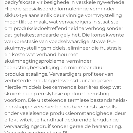
bedryfskoste vir besighede in verskeie nywerhede.
Hierdie spesialiseerde formuleringe verminder
siklus-tye aansienlik deur vinnige vormvrystelling
moontlik te maak, wat vervaardigers in staat stel
om produksiedoeltreffendheid te verhoog sonder
dat gehaltestandaarde gely het. Die konsekwente
werkprestasie van voedselwaardige, stywe PU-
skuimvrystellingsmiddels, elimineer die frustrasie
en koste wat verband hou met
skuimhegtingsprobleme, verminder
toerustingbeskadiging en minimeer duur
produksietaaiings. Vervaardigers profiteer van
verbeterde moulange lewensduur aangesien
hierdie middels beskermende barrières skep wat
skuimbou-op en slytasie op duur toerusting
voorkom. Die uitstekende termiese bestandsheids-
eienskappe verseker betroubare prestasie selfs
onder veeleisende produksieomstandighede, deur
effektiwiteit te handhaaf gedurende langdurige
vervaardigingsdruif sonder gereelde heraanbring.
Voedselwaardige, stywe PU-