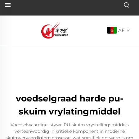
AF
voedselgraad harde pu-
skuim vrylatingmiddel
Voedselwaardige, stywe PU-skuim vrystellingsmiddels
verteenwoordig 'n kritieke komponent in moderne
skuimvervaardigingsprosesse, wat spesifiek ontwerp is om