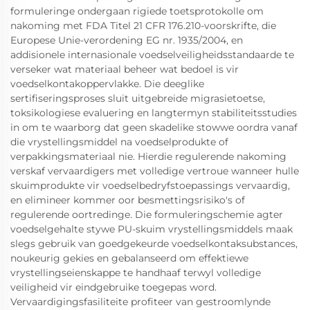
formuleringe ondergaan rigiede toetsprotokolle om
nakoming met FDA Titel 21 CFR 176.210-voorskrifte, die
Europese Unie-verordening EG nr. 1935/2004, en
addisionele internasionale voedselveiligheidsstandaarde te
verseker wat materiaal beheer wat bedoel is vir
voedselkontakoppervlakke. Die deeglike
sertifiseringsproses sluit uitgebreide migrasietoetse,
toksikologiese evaluering en langtermyn stabiliteitsstudies
in om te waarborg dat geen skadelike stowwe oordra vanaf
die vrystellingsmiddel na voedselprodukte of
verpakkingsmateriaal nie. Hierdie regulerende nakoming
verskaf vervaardigers met volledige vertroue wanneer hulle
skuimprodukte vir voedselbedryfstoepassings vervaardig,
en elimineer kommer oor besmettingsrisiko's of
regulerende oortredinge. Die formuleringschemie agter
voedselgehalte stywe PU-skuim vrystellingsmiddels maak
slegs gebruik van goedgekeurde voedselkontaksubstances,
noukeurig gekies en gebalanseerd om effektiewe
vrystellingseienskappe te handhaaf terwyl volledige
veiligheid vir eindgebruike toegepas word.
Vervaardigingsfasiliteite profiteer van gestroomlynde