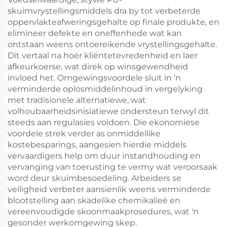
skuimvrystellingsmiddels dra by tot verbeterde
oppervlakteafweringsgehalte op finale produkte, en
elimineer defekte en oneffenhede wat kan
ontstaan weens ontoereikende vrystellingsgehalte.
Dit vertaal na hoër kliëntetevredenheid en laer
afkeurkoerse, wat direk op winsgewendheid
invloed het. Omgewingsvoordele sluit in 'n
verminderde oplosmiddelinhoud in vergelyking
met tradisionele alternatiewe, wat
volhoubaarheidsinisiatiewe ondersteun terwyl dit
steeds aan regulasies voldoen. Die ekonomiese
voordele strek verder as onmiddellike
kostebesparings, aangesien hierdie middels
vervaardigers help om duur instandhouding en
vervanging van toerusting te vermy wat veroorsaak
word deur skuimbesoedeling. Arbeiders se
veiligheid verbeter aansienlik weens verminderde
blootstelling aan skadelike chemikalieë en
vereenvoudigde skoonmaakprosedures, wat 'n
gesonder werkomgewing skep.