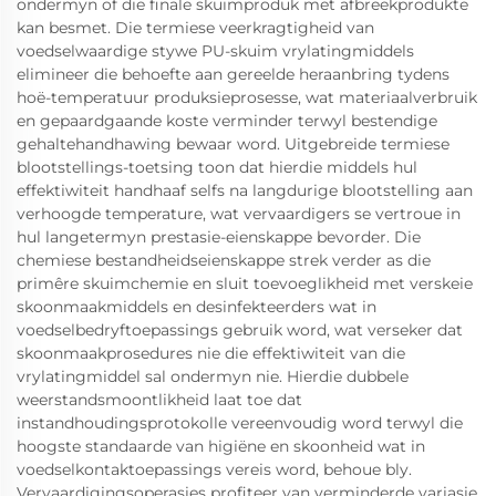
ondermyn of die finale skuimproduk met afbreekprodukte
kan besmet. Die termiese veerkragtigheid van
voedselwaardige stywe PU-skuim vrylatingmiddels
elimineer die behoefte aan gereelde heraanbring tydens
hoë-temperatuur produksieprosesse, wat materiaalverbruik
en gepaardgaande koste verminder terwyl bestendige
gehaltehandhawing bewaar word. Uitgebreide termiese
blootstellings-toetsing toon dat hierdie middels hul
effektiwiteit handhaaf selfs na langdurige blootstelling aan
verhoogde temperature, wat vervaardigers se vertroue in
hul langetermyn prestasie-eienskappe bevorder. Die
chemiese bestandheidseienskappe strek verder as die
primêre skuimchemie en sluit toevoeglikheid met verskeie
skoonmaakmiddels en desinfekteerders wat in
voedselbedryftoepassings gebruik word, wat verseker dat
skoonmaakprosedures nie die effektiwiteit van die
vrylatingmiddel sal ondermyn nie. Hierdie dubbele
weerstandsmoontlikheid laat toe dat
instandhoudingsprotokolle vereenvoudig word terwyl die
hoogste standaarde van higiëne en skoonheid wat in
voedselkontaktoepassings vereis word, behoue bly.
Vervaardigingsoperasies profiteer van verminderde variasie