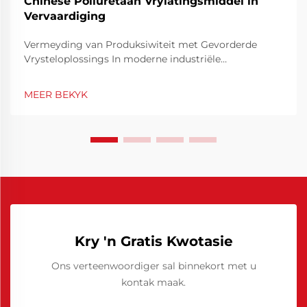
Chinese Poliuretaan Vrylatingsmiddel in
Vervaardiging
Vermeyding van Produksiwiteit met Gevorderde
Vrysteloplossings In moderne industriële
vervaardiging is effektiwiteit en materiaalprestasie
fundamenteel om mededingend te bly. Een van die
MEER BEKYK
essensiële gereedskap wat bydra tot produksie-
effektiwiteit, is die gebruik van vrystel...
Kry 'n Gratis Kwotasie
Ons verteenwoordiger sal binnekort met u
kontak maak.