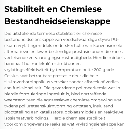
Stabiliteit en Chemiese
Bestandheidseienskappe
Die uitstekende termiese stabiliteit en chemiese
bestandheidseienskappe van voedselwaardige stywe PU-
skuim vrylatingmiddels onderskei hulle van konvensionele
alternatiewe en lewer bestendige prestasie onder die mees
veeleisende vervaardigingsomstandighede. Hierdie middels
handhaaf hul molekulêre struktuur en
vrylatingseffektiwiteit by temperature buite 200 grade
Celsius, wat betroubare prestasie deur die hele
skuimverhardingsiklus verseker sonder afbreek of verlies
aan funksionaliteit. Die gevorderde polimeerkemie wat in
hierdie formuleringe ingesluit is, bied oortreffende
weerstand teen die aggressiewe chemiese omgewing wat
tydens poliuretaanskuimvorming ontstaan, insluitend
blootstelling aan katalisators, opblaasmiddels en reaktiewe
isosianaatverbindings. Hierdie chemiese stabiliteit
voorkom ongewenste reaksies wat vrylatingsienskappe kan