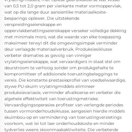
van 0,5 tot 2,0 gram per vierkante meter vormoppervlak,
wat op die lange duur aansienlike materiaalkoste-
besparings oplewer. Die uitstekende
verspreidingseienskappe en
oppervlakbenattingseienskappe verseker volledige dekking
met minimale mors, wat die waarde van elke toepassing
maksimeer terwyl dit die omgewingsimpak verminder
deur verlaagde materiaalverbruik. Produksiesiklusse
verbeter dramaties as gevolg van vinniger
vrylatingseienskappe, wat vervaardigers in staat stel om
deurstroom te verhoog sonder om produkgehalte te
kompromitteer of addisionele toerustingbeleggings te
vereis. Die konstante prestasieprofiel van voedselwaardige,
stywe PU-skuim vrylatingmiddels elimineer
produksievariasie, verminder afvalkoerse en verbeter die
algehele effektiwiteit van toerustingmetrieke.
Vervaardigingsoperasies profiteer van verlengde periodes
tussen vormonderhoudsiklusse, aangesien hierdie middels
skuimbou-op en vermindering van toerustingversletings
voorkom, wat lei tot laer onderhoudskoste en minder
tydverlies weens skoonmaakaktiwiteite. Die verbeterde