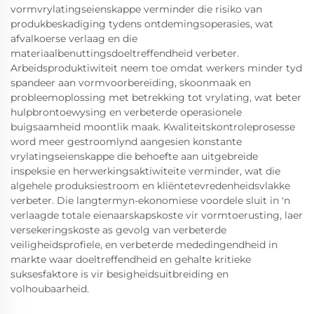
vormvrylatingseienskappe verminder die risiko van
produkbeskadiging tydens ontdemingsoperasies, wat
afvalkoerse verlaag en die
materiaalbenuttingsdoeltreffendheid verbeter.
Arbeidsproduktiwiteit neem toe omdat werkers minder tyd
spandeer aan vormvoorbereiding, skoonmaak en
probleemoplossing met betrekking tot vrylating, wat beter
hulpbrontoewysing en verbeterde operasionele
buigsaamheid moontlik maak. Kwaliteitskontroleprosesse
word meer gestroomlynd aangesien konstante
vrylatingseienskappe die behoefte aan uitgebreide
inspeksie en herwerkingsaktiwiteite verminder, wat die
algehele produksiestroom en kliëntetevredenheidsvlakke
verbeter. Die langtermyn-ekonomiese voordele sluit in 'n
verlaagde totale eienaarskapskoste vir vormtoerusting, laer
versekeringskoste as gevolg van verbeterde
veiligheidsprofiele, en verbeterde mededingendheid in
markte waar doeltreffendheid en gehalte kritieke
suksesfaktore is vir besigheidsuitbreiding en
volhoubaarheid.