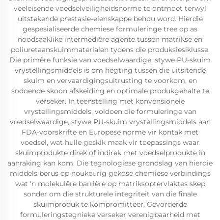
veeleisende voedselveiligheidsnorme te ontmoet terwyl
uitstekende prestasie-eienskappe behou word. Hierdie
gespesialiseerde chemiese formuleringe tree op as
noodsaaklike intermediêre agente tussen matrikse en
poliuretaanskuimmaterialen tydens die produksiesiklusse.
Die primêre funksie van voedselwaardige, stywe PU-skuim
vrystellingsmiddels is om hegting tussen die uitsitende
skuim en vervaardigingsuitrusting te voorkom, en
sodoende skoon afskeiding en optimale produkgehalte te
verseker. In teenstelling met konvensionele
vrystellingsmiddels, voldoen die formuleringe van
voedselwaardige, stywe PU-skuim vrystellingsmiddels aan
FDA-voorskrifte en Europese norme vir kontak met
voedsel, wat hulle geskik maak vir toepassings waar
skuimprodukte direk of indirek met voedselprodukte in
aanraking kan kom. Die tegnologiese grondslag van hierdie
middels berus op noukeurig gekose chemiese verbindings
wat 'n molekulêre barrière op matriksoptervlaktes skep
sonder om die strukturele integriteit van die finale
skuimproduk te kompromitteer. Gevorderde
formuleringstegnieke verseker verenigbaarheid met