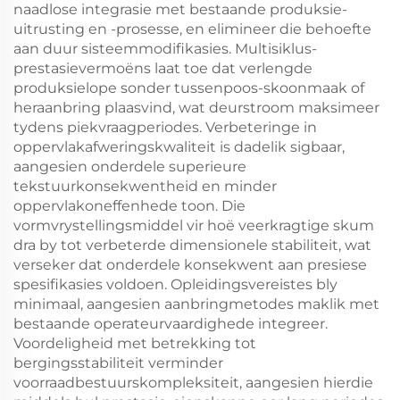
naadlose integrasie met bestaande produksie-
uitrusting en -prosesse, en elimineer die behoefte
aan duur sisteemmodifikasies. Multisiklus-
prestasievermoëns laat toe dat verlengde
produksielope sonder tussenpoos-skoonmaak of
heraanbring plaasvind, wat deurstroom maksimeer
tydens piekvraagperiodes. Verbeteringe in
oppervlakafweringskwaliteit is dadelik sigbaar,
aangesien onderdele superieure
tekstuurkonsekwentheid en minder
oppervlakoneffenhede toon. Die
vormvrystellingsmiddel vir hoë veerkragtige skum
dra by tot verbeterde dimensionele stabiliteit, wat
verseker dat onderdele konsekwent aan presiese
spesifikasies voldoen. Opleidingsvereistes bly
minimaal, aangesien aanbringmetodes maklik met
bestaande operateurvaardighede integreer.
Voordeligheid met betrekking tot
bergingsstabiliteit verminder
voorraadbestuurskompleksiteit, aangesien hierdie