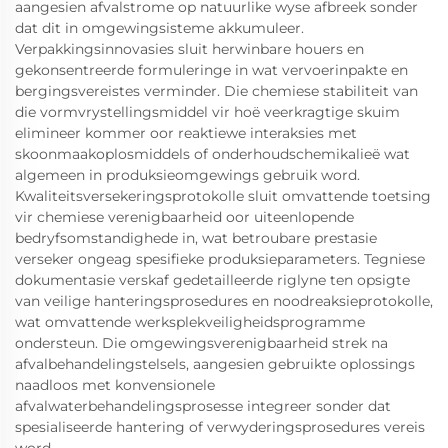
aangesien afvalstrome op natuurlike wyse afbreek sonder
dat dit in omgewingsisteme akkumuleer.
Verpakkingsinnovasies sluit herwinbare houers en
gekonsentreerde formuleringe in wat vervoerinpakte en
bergingsvereistes verminder. Die chemiese stabiliteit van
die vormvrystellingsmiddel vir hoë veerkragtige skuim
elimineer kommer oor reaktiewe interaksies met
skoonmaakoplosmiddels of onderhoudschemikalieë wat
algemeen in produksieomgewings gebruik word.
Kwaliteitsversekeringsprotokolle sluit omvattende toetsing
vir chemiese verenigbaarheid oor uiteenlopende
bedryfsomstandighede in, wat betroubare prestasie
verseker ongeag spesifieke produksieparameters. Tegniese
dokumentasie verskaf gedetailleerde riglyne ten opsigte
van veilige hanteringsprosedures en noodreaksieprotokolle,
wat omvattende werksplekveiligheidsprogramme
ondersteun. Die omgewingsverenigbaarheid strek na
afvalbehandelingstelsels, aangesien gebruikte oplossings
naadloos met konvensionele
afvalwaterbehandelingsprosesse integreer sonder dat
spesialiseerde hantering of verwyderingsprosedures vereis