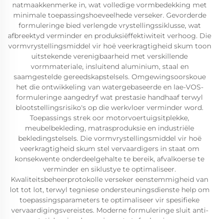
natmaakkenmerke in, wat volledige vormbedekking met
minimale toepassingshoeveelhede verseker. Gevorderde
formuleringe bied verlengde vrystellingssiklusse, wat
afbreektyd verminder en produksiëffektiwiteit verhoog. Die
vormvrystellingsmiddel vir hoë veerkragtigheid skum toon
uitstekende verenigbaarheid met verskillende
vormmateriale, insluitend aluminium, staal en
saamgestelde gereedskapstelsels. Omgewingsoorskoue
het die ontwikkeling van watergebaseerde en lae-VOS-
formuleringe aangedryf wat prestasie handhaaf terwyl
blootstellingsrisiko's op die werkvloer verminder word.
Toepassings strek oor motorvoertuigsitplekke,
meubelbekleding, matrasproduksie en industriële
bekledingstelsels. Die vormvrystellingsmiddel vir hoë
veerkragtigheid skum stel vervaardigers in staat om
konsekwente onderdeelgehalte te bereik, afvalkoerse te
verminder en siklustye te optimaliseer.
Kwaliteitsbeheerprotokolle verseker eenstemmigheid van
lot tot lot, terwyl tegniese ondersteuningsdienste help om
toepassingsparameters te optimaliseer vir spesifieke
vervaardigingsvereistes. Moderne formuleringe sluit anti-