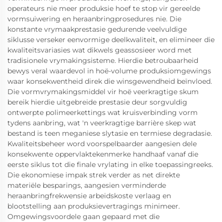
operateurs nie meer produksie hoef te stop vir gereelde
vormsuiwering en heraanbringprosedures nie. Die
konstante vrymaakprestasie gedurende veelvuldige
siklusse verseker eenvormige deelkwaliteit, en elimineer die
kwaliteitsvariasies wat dikwels geassosieer word met
tradisionele vrymakingsisteme. Hierdie betroubaarheid
bewys veral waardevol in hoë-volume produksiomgewings
waar konsekwentheid direk die winsgewendheid beïnvloed.
Die vormvrymakingsmiddel vir hoë veerkragtige skum
bereik hierdie uitgebreide prestasie deur sorgvuldig
ontwerpte polimeerkettings wat kruisverbinding vorm
tydens aanbring, wat 'n veerkragtige barrière skep wat
bestand is teen meganiese slytasie en termiese degradasie.
Kwaliteitsbeheer word voorspelbaarder aangesien dele
konsekwente oppervlaktekenmerke handhaaf vanaf die
eerste siklus tot die finale vrylating in elke toepassingreeks.
Die ekonomiese impak strek verder as net direkte
materiële besparings, aangesien verminderde
heraanbringfrekwensie arbeidskoste verlaag en
blootstelling aan produksievertragings minimeer.
Omgewingsvoordele gaan gepaard met die