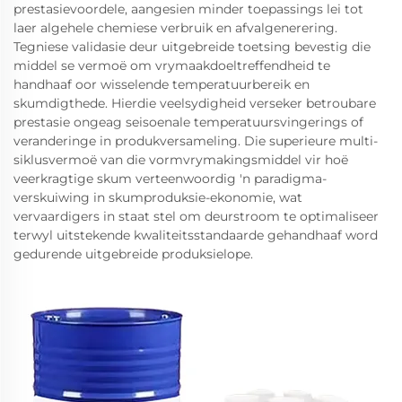
prestasievoordele, aangesien minder toepassings lei tot
laer algehele chemiese verbruik en afvalgenerering.
Tegniese validasie deur uitgebreide toetsing bevestig die
middel se vermoë om vrymaakdoeltreffendheid te
handhaaf oor wisselende temperatuurbereik en
skumdigthede. Hierdie veelsydigheid verseker betroubare
prestasie ongeag seisoenale temperatuursvingerings of
veranderinge in produkversameling. Die superieure multi-
siklusvermoë van die vormvrymakingsmiddel vir hoë
veerkragtige skum verteenwoordig 'n paradigma-
verskuiwing in skumproduksie-ekonomie, wat
vervaardigers in staat stel om deurstroom te optimaliseer
terwyl uitstekende kwaliteitsstandaarde gehandhaaf word
gedurende uitgebreide produksielope.