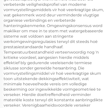
verbeterde veiligheidsprofiel van moderne
vormvrystellingsmiddels vir hoë veerkragtige skum,
wat gekenmerk word deur verminderde vlugtige
organiese verbindings en verbeterde
hanteringskenmerke. Omgewingskonsensus word
makliker om mee in te stem met watergebaseerde
sisteme wat voldoen aan stringente
werkomgewingsregulasies terwyl dit steeds hoë
prestasiestandaarde handhaaf.
Temperatuurbestandheid verteenwoordig nog 'n
kritieke voordeel, aangesien hierdie middels
effektief bly gedurende veeleisende termiese
siklusse sonder gereelde heraanbring. Die
vormvrystellingsmiddel vir hoë veerkragtige skum
toon uitstekende dekkingseffektiwiteit, wat
minimale hoeveelhede vereis om volledige
beskerming oor ingewikkelde vormgeometrieë te
verseker. Hierdie doeltreffendheid verminder
materiële koste terwyl dit konstante aanbringdikte
verseker. Verenigbaarheidsvoordele verseker