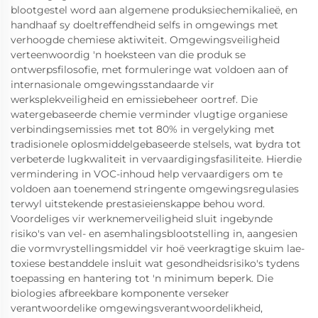
blootgestel word aan algemene produksiechemikalieë, en
handhaaf sy doeltreffendheid selfs in omgewings met
verhoogde chemiese aktiwiteit. Omgewingsveiligheid
verteenwoordig 'n hoeksteen van die produk se
ontwerpsfilosofie, met formuleringe wat voldoen aan of
internasionale omgewingsstandaarde vir
werksplekveiligheid en emissiebeheer oortref. Die
watergebaseerde chemie verminder vlugtige organiese
verbindingsemissies met tot 80% in vergelyking met
tradisionele oplosmiddelgebaseerde stelsels, wat bydra tot
verbeterde lugkwaliteit in vervaardigingsfasiliteite. Hierdie
vermindering in VOC-inhoud help vervaardigers om te
voldoen aan toenemend stringente omgewingsregulasies
terwyl uitstekende prestasieienskappe behou word.
Voordeliges vir werknemerveiligheid sluit ingebynde
risiko's van vel- en asemhalingsblootstelling in, aangesien
die vormvrystellingsmiddel vir hoë veerkragtige skuim lae-
toxiese bestanddele insluit wat gesondheidsrisiko's tydens
toepassing en hantering tot 'n minimum beperk. Die
biologies afbreekbare komponente verseker
verantwoordelike omgewingsverantwoordelikheid,