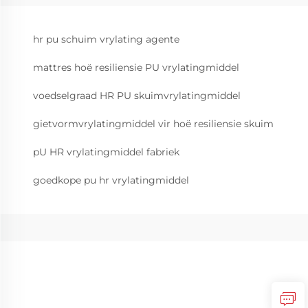
hr pu schuim vrylating agente
mattres hoë resiliensie PU vrylatingmiddel
voedselgraad HR PU skuimvrylatingmiddel
gietvormvrylatingmiddel vir hoë resiliensie skuim
pU HR vrylatingmiddel fabriek
goedkope pu hr vrylatingmiddel