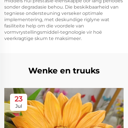
middels hul prestasie-eienskappe oor lang periodes
sonder degradasie behou. Die beskikbaarheid van
tegniese ondersteuning verseker optimale
implementering, met deskundige riglyne wat
fasiliteite help om die voordele van
vormvrystellingsmiddel-tegnologie vir hoë
veerkragtige skum te maksimeer.
Wenke en truuks
23
Jul