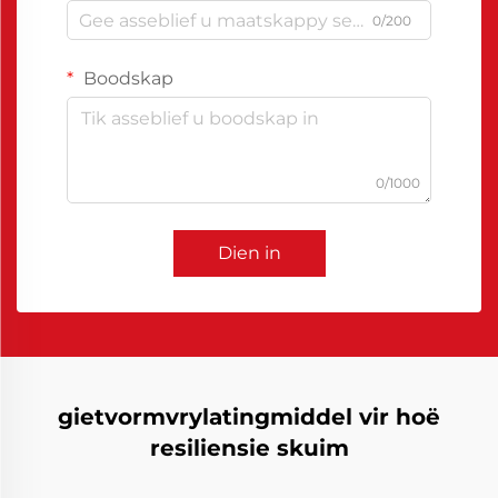
0/200
Boodskap
0/1000
Dien in
gietvormvrylatingmiddel vir hoë
resiliensie skuim