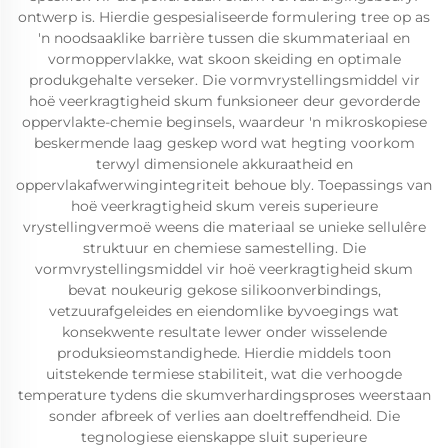
ontwerp is. Hierdie gespesialiseerde formulering tree op as
'n noodsaaklike barrière tussen die skummateriaal en
vormoppervlakke, wat skoon skeiding en optimale
produkgehalte verseker. Die vormvrystellingsmiddel vir
hoë veerkragtigheid skum funksioneer deur gevorderde
oppervlakte-chemie beginsels, waardeur 'n mikroskopiese
beskermende laag geskep word wat hegting voorkom
terwyl dimensionele akkuraatheid en
oppervlakafwerwingintegriteit behoue bly. Toepassings van
hoë veerkragtigheid skum vereis superieure
vrystellingvermoë weens die materiaal se unieke sellulêre
struktuur en chemiese samestelling. Die
vormvrystellingsmiddel vir hoë veerkragtigheid skum
bevat noukeurig gekose silikoonverbindings,
vetzuurafgeleides en eiendomlike byvoegings wat
konsekwente resultate lewer onder wisselende
produksieomstandighede. Hierdie middels toon
uitstekende termiese stabiliteit, wat die verhoogde
temperature tydens die skumverhardingsproses weerstaan
sonder afbreek of verlies aan doeltreffendheid. Die
tegnologiese eienskappe sluit superieure