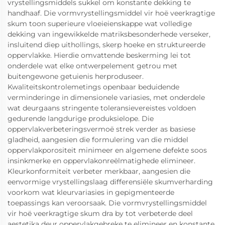
vrystellingsmiddels sukkel om konstante dekking te
handhaaf. Die vormvrystellingsmiddel vir hoë veerkragtige
skum toon superieure vloeieienskappe wat volledige
dekking van ingewikkelde matriksbesonderhede verseker,
insluitend diep uithollings, skerp hoeke en struktureerde
oppervlakke. Hierdie omvattende beskerming lei tot
onderdele wat elke ontwerpelement getrou met
buitengewone getuienis herproduseer.
Kwaliteitskontrolemetings openbaar beduidende
verminderinge in dimensionele variasies, met onderdele
wat deurgaans stringente toleransievereistes voldoen
gedurende langdurige produksielope. Die
oppervlakverbeteringsvermoë strek verder as basiese
gladheid, aangesien die formulering van die middel
oppervlakporositeit minimeer en algemene defekte soos
insinkmerke en oppervlakonreëlmatighede elimineer.
Kleurkonformiteit verbeter merkbaar, aangesien die
eenvormige vrystellingslaag differensiële skumverharding
voorkom wat kleurvariasies in gepigmenteerde
toepassings kan veroorsaak. Die vormvrystellingsmiddel
vir hoë veerkragtige skum dra by tot verbeterde deel
aestetika deur oppervlakgebreke te elimineer en konstante