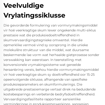
Veelvuldige
Vrylatingssiklusse
Die gevorderde formulering van vormvrymakingsmiddel
vir hoë veerkragtige skum lewer ongekende multi-siklus
prestasie wat die produksiedoeltreffendheid in
skumvervaardigingstegnieke omwentel. Hierdie
opmerklike vermoë vind sy oorsprong in die unieke
molekulêre struktuur van die middel, wat duursame
beskermende lae vorm wat herhaalde gietprosesse sonder
verswakking kan weerstaan. In teenstelling met
konvensionele vrymakingsisteme wat gereelde
heraanbring vereis, behou hierdie vormvrymakingsmiddel
vir hoë veerkragtige skum sy doeltreffendheid oor 15-25
opeenvolgende siklusse, afhangende van spesifieke
produksieparameters en skumformulerings. Die
uitgebreide prestasiemarge vertaal direk na beduidende
kostebesparings en verbeterde bedryfsdoeltreffendheid.
Vervaardigingsfasiliteite rapporteer aansienlike
verminderinge in produksiesterwerkings, aangesien