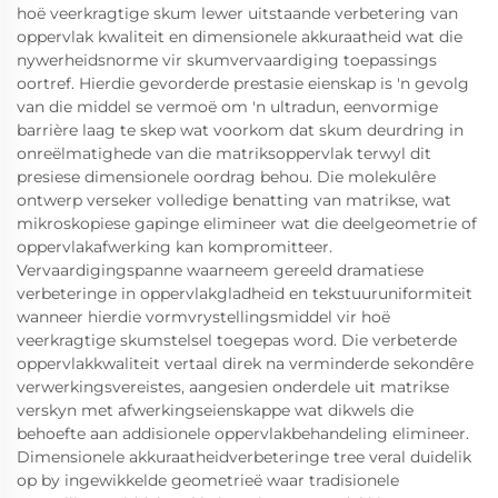
hoë veerkragtige skum lewer uitstaande verbetering van
oppervlak kwaliteit en dimensionele akkuraatheid wat die
nywerheidsnorme vir skumvervaardiging toepassings
oortref. Hierdie gevorderde prestasie eienskap is 'n gevolg
van die middel se vermoë om 'n ultradun, eenvormige
barrière laag te skep wat voorkom dat skum deurdring in
onreëlmatighede van die matriksoppervlak terwyl dit
presiese dimensionele oordrag behou. Die molekulêre
ontwerp verseker volledige benatting van matrikse, wat
mikroskopiese gapinge elimineer wat die deelgeometrie of
oppervlakafwerking kan kompromitteer.
Vervaardigingspanne waarneem gereeld dramatiese
verbeteringe in oppervlakgladheid en tekstuuruniformiteit
wanneer hierdie vormvrystellingsmiddel vir hoë
veerkragtige skumstelsel toegepas word. Die verbeterde
oppervlakkwaliteit vertaal direk na verminderde sekondêre
verwerkingsvereistes, aangesien onderdele uit matrikse
verskyn met afwerkingseienskappe wat dikwels die
behoefte aan addisionele oppervlakbehandeling elimineer.
Dimensionele akkuraatheidverbeteringe tree veral duidelik
op by ingewikkelde geometrieë waar tradisionele