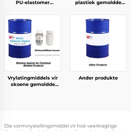
PU-elastomer
plastiek gemoldde
gevormde produkte
produkte
Vrylatingmiddels vir
Ander produkte
skoene gemoldde
produkte
Die vormvrystellingsmiddel vir hoë veerkragtige