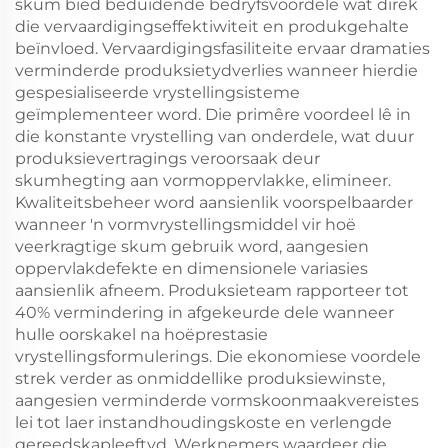
skum bied beduidende bedryfsvoordele wat direk
die vervaardigingseffektiwiteit en produkgehalte
beïnvloed. Vervaardigingsfasiliteite ervaar dramaties
verminderde produksietydverlies wanneer hierdie
gespesialiseerde vrystellingsisteme
geïmplementeer word. Die primêre voordeel lê in
die konstante vrystelling van onderdele, wat duur
produksievertragings veroorsaak deur
skumhegting aan vormoppervlakke, elimineer.
Kwaliteitsbeheer word aansienlik voorspelbaarder
wanneer 'n vormvrystellingsmiddel vir hoë
veerkragtige skum gebruik word, aangesien
oppervlakdefekte en dimensionele variasies
aansienlik afneem. Produksieteam rapporteer tot
40% vermindering in afgekeurde dele wanneer
hulle oorskakel na hoëprestasie
vrystellingsformulerings. Die ekonomiese voordele
strek verder as onmiddellike produksiewinste,
aangesien verminderde vormskoonmaakvereistes
lei tot laer instandhoudingskoste en verlengde
gereedskapleeftyd. Werknemers waardeer die