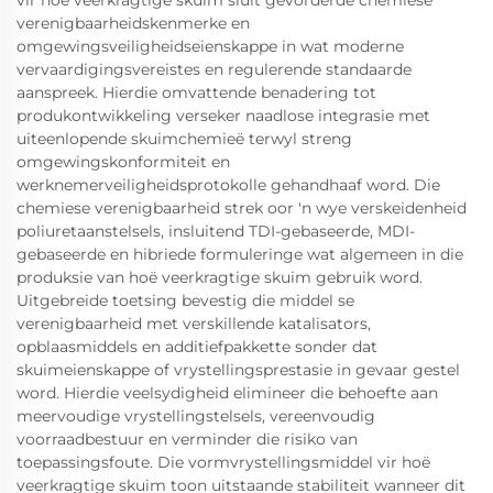
vir hoë veerkragtige skuim sluit gevorderde chemiese
verenigbaarheidskenmerke en
omgewingsveiligheidseienskappe in wat moderne
vervaardigingsvereistes en regulerende standaarde
aanspreek. Hierdie omvattende benadering tot
produkontwikkeling verseker naadlose integrasie met
uiteenlopende skuimchemieë terwyl streng
omgewingskonformiteit en
werknemerveiligheidsprotokolle gehandhaaf word. Die
chemiese verenigbaarheid strek oor 'n wye verskeidenheid
poliuretaanstelsels, insluitend TDI-gebaseerde, MDI-
gebaseerde en hibriede formuleringe wat algemeen in die
produksie van hoë veerkragtige skuim gebruik word.
Uitgebreide toetsing bevestig die middel se
verenigbaarheid met verskillende katalisators,
opblaasmiddels en additiefpakkette sonder dat
skuimeienskappe of vrystellingsprestasie in gevaar gestel
word. Hierdie veelsydigheid elimineer die behoefte aan
meervoudige vrystellingstelsels, vereenvoudig
voorraadbestuur en verminder die risiko van
toepassingsfoute. Die vormvrystellingsmiddel vir hoë
veerkragtige skuim toon uitstaande stabiliteit wanneer dit