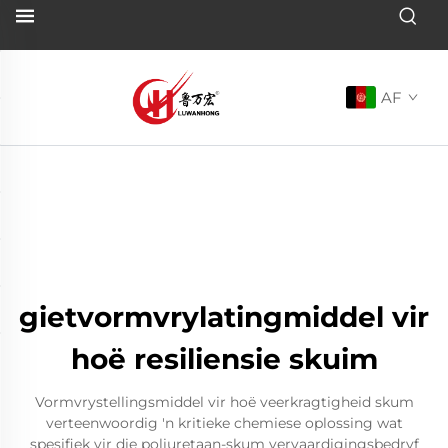
AF
gietvormvrylatingmiddel vir
hoë resiliensie skuim
Vormvrystellingsmiddel vir hoë veerkragtigheid skum
verteenwoordig 'n kritieke chemiese oplossing wat
spesifiek vir die poliuretaan-skum vervaardigingsbedryf