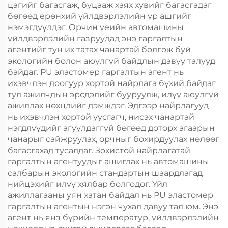
цагийг багасгаж, буцааж хаях хувийг багасгадаг
бөгөөд ерөнхий үйлдвэрлэлийн үр ашгийг
нэмэгдүүлдэг. Орчин үеийн автомашины
үйлдвэрлэлийн газруудад энэ гаргалтын
агентийг тун их татах чанартай болгож буй
экологийн болон аюулгүй байдлын давуу талууд
байдаг. PU эластомер гаргалтын агент нь
ихэвчлэн доогуур хортой найрлага бүхий байдаг
тул ажилчдын эрсдэлийг бууруулж, илүү аюулгүй
ажиллах нөхцлийг дэмждэг. Эдгээр найрлагууд
нь ихэвчлэн хортой уусгагч, нисэх чанартай
нэгдлүүдийг агуулдаггүй бөгөөд доторх агаарын
чанарыг сайжруулах, орчныг бохирдуулах нөлөөг
багасгахад тусалдаг. Зохистой найрлагатай
гаргалтын агентуудыг ашиглах нь автомашины
салбарын экологийн стандартын шаардлагад
нийцэхийг илүү хялбар болгодог. Үйл
ажиллагааны уян хатан байдал нь PU эластомер
гаргалтын агентын нэгэн чухал давуу тал юм. Энэ
агент нь янз бүрийн температур, үйлдвэрлэлийн