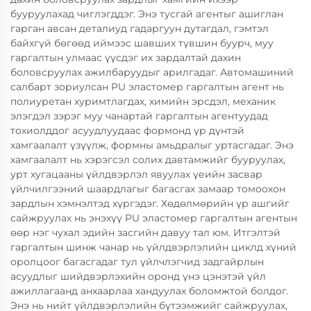
бууруулахад чиглэгддэг. Энэ тусгай агентыг ашиглан
гарган авсан деталиуд гадаргуун дутагдал, гэмтэл
байхгүй бөгөөд иймээс шавших түвшин буурч, муу
гаргалтын улмаас үүсдэг их зардалтай дахин
боловсруулах ажилбаруудыг арилгадаг. Автомашиний
салбарт зориулсан PU эластомер гаргалтын агент нь
полиуретан хуримтлагдах, химийн эрсдэл, механик
элэгдэл зэрэг муу чанартай гаргалтын агентуудад
тохиолддог асуудлуудаас формонд үр дүнтэй
хамгаалалт үзүүлж, формны амьдралыг уртасгадаг. Энэ
хамгаалалт нь хэрэгсэл солих давтамжийг бууруулах,
урт хугацааны үйлдвэрлэл явуулах үеийн засвар
үйлчилгээний шаардлагыг багасгах замаар томоохон
зардлын хэмнэлтэд хүргэдэг. Хөдөлмөрийн үр ашгийг
сайжруулах нь энэхүү PU эластомер гаргалтын агентын
өөр нэг чухал эдийн засгийн давуу тал юм. Итгэлтэй
гаргалтын шинж чанар нь үйлдвэрлэлийн циклд хүний
оролцоог багасгадаг тул үйлчлэгчид задгайрлын
асуудлыг шийдвэрлэхийн оронд үнэ цэнэтэй үйл
ажиллагаанд анхаарлаа хандуулах боломжтой болдог.
Энэ нь нийт үйлдвэрлэлийн бүтээмжийг сайжруулах,