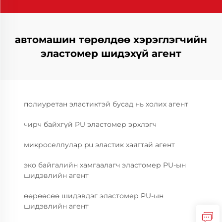
автомашин төрөлдөө хэрэглэгчийн
эластомер шидэхүй агент
полиуретан эластиктэй бусад нь холих агент
чирч байхгүй PU эластомер эрхлэгч
микроселлулар pu эластик хаягтай агент
эко байгалийн хамгаалагч эластомер PU-ын
шидэвлийн агент
өөрөөсөө шидэвдэг эластомер PU-ын
шидэвлийн агент