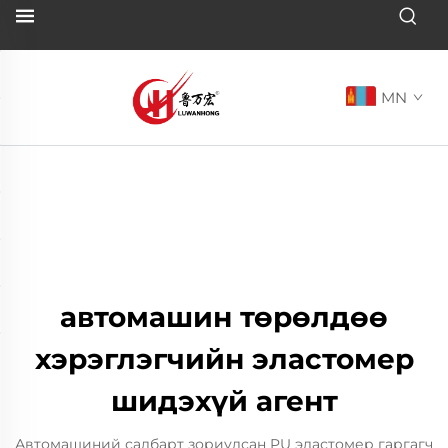
MN
автомашин төрөлдөө
хэрэглэгчийн эластомер
шидэхүй агент
Автомашиний салбарт зориулсан PU эластомер гаргагч