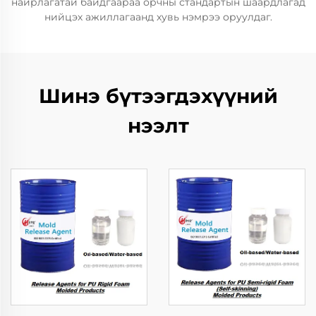
найрлагатай байдгаараа орчны стандартын шаардлагад
нийцэх ажиллагаанд хувь нэмрээ оруулдаг.
Шинэ бүтээгдэхүүний
нээлт