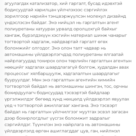
агуулагдах катализатор, хий гаргалт, бусад идэвхтэй
бодисуудтай харилцан үйлчлэхээс сэргийлэх
зорилгоор нарийн тэнцвэржүүлсэн молекул дизайнд
үндэслэсэн байдаг. Энэ нийцэл нь гаргалтын агент
полиуретаны хатуурах урвалд оролцохгүй байхыг
хангаж, бүрэлдэхүүн хэсгийн материал шинж чанарыг
тогтвортой хадгалж, найдвартай гаргалт өгөх
боломжийг олгодог. Энэ олон талт чадвар нь
автомашины үйлдвэрлэгчдэд полиуретаны ялгаатай
найрлагуудад тохирох олон төрлийн гаргалтын агентын
нөөцийг хадгалах шаардлагагүй болгож, худалдан авах
процессыг хялбаршуулж, хадгалалтын шаардлагыг
бууруулдаг. Мөн энэ гаргалтын агентийн химийн
тогтвортой байдал нь автомашины шингэн, тос, орчны
бохирдуулагч бодисуудад тэсвэртэй байдлаар
үргэлжилдэг бөгөөд хүнд нөхцөлд үйлдвэрлэл явуулах
үед ч тогтвортой ажиллагааг хангана. Энэ тэсвэрт
байдал нь гаргалтын үйлчилгээг муутгах эсвэл загасан
дээр бохирлогдлыг үүсгэх боломжит задралыг
сэргийлдэг. Түүнчлэн энэ найрлага нь автомашины
үйлдвэрлэлд өргөн ашиглагддаг цув, ган, нийлмэл