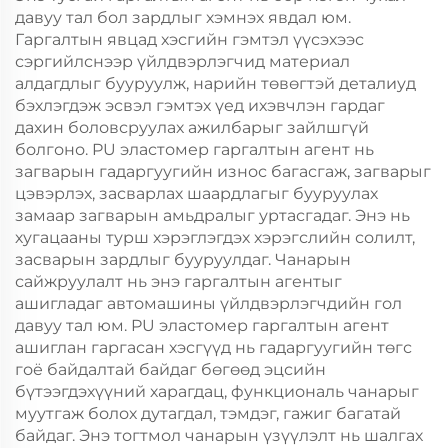
давуу тал бол зардлыг хэмнэх явдал юм.
Гаргалтын явцад хэсгийн гэмтэл үүсэхээс
сэргийлснээр үйлдвэрлэгчид материал
алдагдлыг бууруулж, нарийн төвөгтэй деталиуд
бэхлэгдэж эсвэл гэмтэх үед ихэвчлэн гардаг
дахин боловсруулах ажилбарыг зайлшгүй
болгоно. PU эластомер гаргалтын агент нь
загварын гадаргуугийн износ багасгаж, загварыг
цэвэрлэх, засварлах шаардлагыг бууруулах
замаар загварын амьдралыг уртасгадаг. Энэ нь
хугацааны турш хэрэглэгдэх хэрэгслийн солилт,
засварын зардлыг бууруулдаг. Чанарын
сайжруулалт нь энэ гаргалтын агентыг
ашигладаг автомашины үйлдвэрлэгчдийн гол
давуу тал юм. PU эластомер гаргалтын агент
ашиглан гаргасан хэсгүүд нь гадаргуугийн төгс
гоё байдалтай байдаг бөгөөд эцсийн
бүтээгдэхүүний харагдац, функциональ чанарыг
муутгаж болох дутагдал, тэмдэг, гажиг багатай
байдаг. Энэ тогтмол чанарын үзүүлэлт нь шалгах