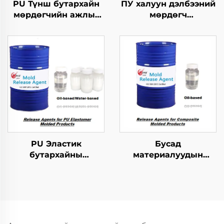
PU Түнш бутархайн
ПУ халуун дэлбээний
мөрдөгчийн ажлыг
мөрдөгч
зохицуулах тусгайлал
бүтээгдэхүүнүүдийн
хэрэгсэл
PU Эластик
Бусад
бутархайны
материалуудын
мөрдөгчийн ажлыг
хангамжтой
зохицуулах тусгайлал
бутархайг гаргах
агент