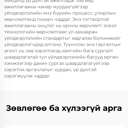
нөхцөлд үр дүнтэй ажилладаг бөгөөд
ажиллагааны чанар муудахгүйгээр
үйлдвэрлэлийн янз бүрийн процесс, улирлын
өөрчлөлтөнд тохирч чаддаг. Энэ тогтвортой
ажиллагааны онцлог нь орчны өөрчлөлт эсвэл
технологийн өөрчлөлтөөс үл хамааран
үйлдвэрлэлийн стандартыг хадгалах боломжийг
үйлдвэрлэгчдэд олгоно. Түүнчлэн энэ гаргалтын
агент нь зөв хэрэглэхэд хамгийн бага сургалт
шаардлагатай тул үйлдвэрлэлийн багууд өргөн
хэмжээгээр дахин сургах шаардлагагүйгээр
хэрэглэх аргачлалыг хурдан, үр дүнтэй
хэрэгжүүлж чаддаг.
Зөвлөгөө ба хүлээгүй арга