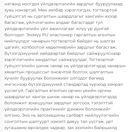
нэгжид ноогдох үйлдвэрлэлийн зардлыг бууруулахад
хувь нэмэртэй. Мөн хялбар хэрэглэгдэх, тогтвортой
гүйцэтгэл нь сургалтын шаардлагыг хамгийн ихээр
багасгаж, үйлчлэгчийн алдааг багасгадаг тул
үйлдвэрлэлийн үйл ажиллагааг илүү үр дүнтэй
болгодог. Энэхүү PU эластомер гаргалтын агентын
нийлүүлдэг чанарын тогтвортой байдал нь шалгах
цагийг, холбоотой хөдөлмөрийн зардлыг багасгаж,
бүтээгдэхүүний найдвартай байдлыг сайжруулснаар
хэрэглэгчийн хандалтыг сайжруулдаг. Тогтвортой
гүйцэтгэлийн шинж чанар нь үйлдвэрлэгчдэд чанарын
хяналтын процессыг оновчтой болгох, шалгалтын
хүчийг бууруулах боломжийг олгодог бөгөөд
ингэснээр бүтээгдэхүүний стандартад хүрэхэд хямрал
үүсэхгүй. Гаргалтын агентын орчин үеийн орчны
шаардлагыг хангах шинж чанар нь үйлдвэрлэгчдэд
боломжит зохицуулах зардлыг зогсоох, тэлэлттэй
үйлдвэрлэлийн практикийг дэмжих боломжийг
олгоно. Энэ нь автомашины салбарт нийлүүлэгчийн
сонголтын шалгуурт нэмэлт давуу тал үүсгэж, урт
хугацааны өрсөлдөх чадвар, зах зээлийн байршилд