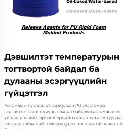
Дэвшилтэт температурын
тогтвортой байдал ба
дулааны эсэргүүцлийн
гүйцэтгэл
Автомашин үйлдвэрт зориулсан PU эластомер
гаргалтын агент нь хүнд нөхцөл байдлын автомашины
үйлдвэрлэлийн орчинд ердийн гаргалтын агентуудаас
ялгарах, гайхалтай температурын тогтвортой чанартай.