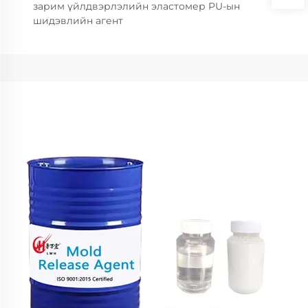
зарим үйлдвэрлэлийн эластомер PU-ын
шидэвлийн агент