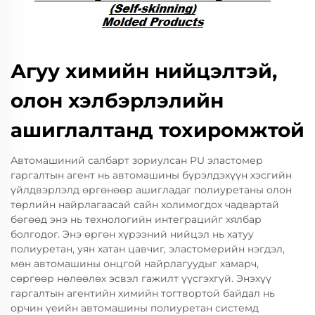
Агуу химийн нийцэлтэй,
олон хэлбэрлэлийн
ашиглалтанд тохиромжтой
Автомашиний салбарт зориулсан PU эластомер
гаргалтын агент нь автомашины бүрэлдэхүүн хэсгийн
үйлдвэрлэлд өргөнөөр ашигладаг полиуретаны олон
төрлийн найрлагаасай сайн холимогдох чадвартай
бөгөөд энэ нь технологийн интеграцийг хялбар
болгодог. Энэ өргөн хүрээний нийцэл нь хатуу
полиуретан, уян хатан цавчиг, эластомерийн нэгдэл,
мөн автомашины онцгой найрлагуудыг хамарч,
сөргөөр нөлөөлөх эсвэл гажилт үүсгэхгүй. Энэхүү
гаргалтын агентийн химийн тогтвортой байдал нь
орчин үеийн автомашины полиуретан системд