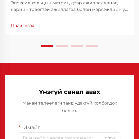
Эпоксид хольцын матриц дээр ажиллах явцад
нарийн төвөгтэй ажиллагаа болон мэргэжлийн үр
дүнг хангахын тулд зөв хэрэгсэл ашиглах нь чухал.
Эдгээр чухал хэрэгслүүдийн дунд эпоксид
Цааш үзэх
хольцын тусгаарлагч нь танд матрицаас хэлбэр
дүрсийг хялбархан салгах боломжийг олгож,
амжилттай ажиллагааг хангахад тусалдаг.
Үнэгүй санал авах
Манай төлөөлөгч танд удахгүй холбогдох
болно.
Имэйл
0/100