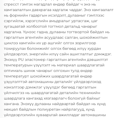
стресст гэмтэх магадлал өндөр байдаг ч энэ нь
хамгаалалтын давхрагаа хадгалж чаддаг. Энэ хамгаалалт
нь формийн гадаргын исэлдэлт, дулааныг гэмтлээс
сэргийлж, хэрэгслийн амьдралыг уртасгаж, цаг
хугацаатай холбоотой тогтмол детальд чанарыг
хадгална. Үүнээс гадна, дулааны тогтвортой байдал нь
гаргалтын агентийн асуудлаас салган, шохойжилтын
циклээ хамгийн их үр ашгийг олгох зорилгоор
тохируулах боломжийг олгох бөгөөд илүү хурдан
үйлдвэрлэл, энергийн илүү сайн ашиглалтыг дэмждэг.
Энэхүү PU эластомер гаргалтын агентийн дэвшилтэт
температурын үзүүлэлт нь материал шаардлагатай
оптималь шинж чанарыг олгохын тулд өндөр
температурт шохойжих шаардлагатай өндөр
үзүүлэлттэй автомашины деталийг үйлдвэрлэхэд
нэмэлтээр дэмжлэг үзүүлдэг бөгөөд гаргалтын
үйлчилгээ нь шаардлагатай деталийн техникийн
шаардлага хангахад хязгаарлагч болохгүй байхыг
хангана. Энэхүү дулааны найдвартай байдал нь хүнд
нөхцөл байдлын полиуретан найрлагууд, хүнд
үйлдвэрлэлийн хуваарьтай ажилладаг автомашины