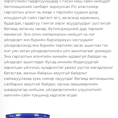
хэрэгслийн гадаргуунуудад ч гэсэн маш сайн нийцдэг.
Автомашиний салбарт зориулсан PU эластомер
гаргалтын агент нь ямар ч төрлийн суурин дээр
илүүдэлгүй сайн гаргалт өгч, загасанд идэвхжих,
будагдах, гадаргуу гэмтэх зэрэг асуудлуудыг үүсгэхгүй
бөгөөд загасны чанар, бүтээгдэхүүний дүр төрхийг
хамаагүй. Энэ олон материалын нийцэл нь нэг
үйлдвэрт янз бүрийн бүрэлдэхүүн хэсгүүдийг
үйлдвэрлэхэд янз бүрийн төрлийн загас ашиглах гэх
мэт уян хатан үйлдвэрлэлийн үйл ажиллагааг дэмждэг.
Энэ гаргалтын агентийн химийн идэвхгүй байдал нь
үйлдвэрт ашигладаг бусад химийн бодисуудтай
харилцан үйлчлэх, хүндрэлтэй урвал үүсгэх магадлалыг
багасгаж, ажлын байрын аюулгүй байдлыг
сайжруулахад хувь нэмэр оруулдаг бөгөөд автомашины
салбарын аюулгүй байдал, орчны зөвшөөрлийн
шаардлагад нийцэж, үйлдвэрлэлийн үзүүлэлтийг
хамгийн сайн түвшинд хадгалж өгдөг.