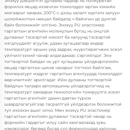
Энэхүү дэвшилтэт дулааны чадвар нь полиуретан
формлох явцад ихэвчлэн тохиолддог өргөн хэмийн
хязгаарыг хамрах, 200°C-с дээш халалт хүртэлх халуун
шохойжилтын нөхцөл байдалд ч байнгын үр дүнтэй
байх боломжийг олгоно. Энэхүү PU эластомер
гаргалтын агентийн молекулын бүтэц нь онцгой
дулааныг тэсвэртэй нэмэлт ба халуунд тэсвэртэй
нэгдлүүдийг агуулж, удаан хугацаагаар өндөр
температурт орших үед задрах, нүүрстөрөгчжих эсвэл
үйлчилгээний чанар алдагдахаас сэргийлдэг. Энэ
тогтвортой байдал нь урт хугацааны үйлдвэрлэлийн
явцад гаргалтын шинж чанарыг тогтмол байлгаж,
температурт мэдрэг гаргалтын агентуудад тохиолддог
өөрчлөлтийг арилгадаг. Ийм дулааны тогтвортой
байдлын талаарх автомашины үйлдвэрлэгчид нь
температурт хамаарах технологийн тохируулга эсвэл
гаргалтын агентийг дахин давтан түрхэх
шаардлагагүйгээр тасралтгүй үйлдвэрлэх боломжтой
тул ихээхэн ашиг олно. Мөн энэхүү PU эластомер
гаргалтын агентийн дулааныг тэсвэртэй чанар нь
формийн гадаргыг илүү сайн хамгаалахад хувь
нэмэрлэдэг бөгөөд бусад сул формулуудад халууны