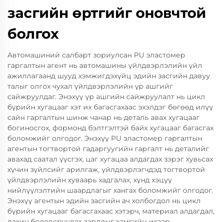
засгийн өртгийг оновчтой
болгох
Автомашиний салбарт зориулсан PU эластомер
гаргалтын агент нь автомашины үйлдвэрлэлийн үйл
ажиллагаанд шууд хэмжигдэхүйц эдийн засгийн давуу
талыг олгох чухал үйлдвэрлэлийн үр ашгийг
сайжруулдаг. Энэхүү үр ашгийн сайжруулалт нь цикл
бүрийн хугацааг хэт их багасгахаас эхэлдэг бөгөөд илүү
сайн гаргалтын шинж чанар нь деталь авах хугацааг
богиносгох, формонд бэлтгэлтэй байх хугацааг багасгах
боломжийг олгодог. Энэхүү PU эластомер гаргалтын
агентын тогтвортой гадаргуугийн гаргалт нь деталийг
авахад саатал үүсгэх, цаг хугацаа алдагдах зэрэг хувьсах
хүчин зүйлсийг арилгаж, үйлдвэрлэгчдэд тогтвортой
үйлдвэрлэлийн хуваарь хадгалах, хүнд хэцүү
нийлүүлэлтийн шаардлагыг хангах боломжийг олгодог.
Энэхүү агентын эдийн засгийн ач холбогдол нь цикл
бүрийн хугацааг багасгахаас хэтэрч, материал алдагдал,
дахин боловсруулах зардлыг хамгийн ихээр