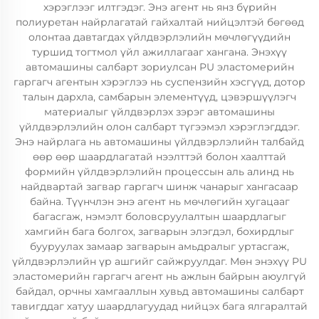
хэрэглээг илтгэдэг. Энэ агент нь янз бүрийн
полиуретан найрлагатай гайхалтай нийцэлтэй бөгөөд
олонтаа давтагдах үйлдвэрлэлийн мөчлөгүүдийн
туршид тогтмол үйл ажиллагааг хангана. Энэхүү
автомашины салбарт зориулсан PU эластомерийн
гаргагч агентын хэрэглээ нь суспензийн хэсгүүд, дотор
талын дархла, самбарын элементүүд, цэвэршүүлэгч
материалыг үйлдвэрлэх зэрэг автомашины
үйлдвэрлэлийн олон салбарт түгээмэл хэрэглэгддэг.
Энэ найрлага нь автомашины үйлдвэрлэлийн талбайд
өөр өөр шаардлагатай нээлттэй болон хаалттай
формийн үйлдвэрлэлийн процессын аль алинд нь
найдвартай загвар гаргагч шинж чанарыг хангасаар
байна. Түүнчлэн энэ агент нь мөчлөгийн хугацааг
багасгаж, нэмэлт боловсруулалтын шаардлагыг
хамгийн бага болгох, загварын элэгдэл, бохирдлыг
бууруулах замаар загварын амьдралыг уртасгаж,
үйлдвэрлэлийн үр ашгийг сайжруулдаг. Мөн энэхүү PU
эластомерийн гаргагч агент нь ажлын байрын аюулгүй
байдал, орчны хамгааллын хувьд автомашины салбарт
тавигддаг хатуу шаардлагуудад нийцэх бага ялгаралтай