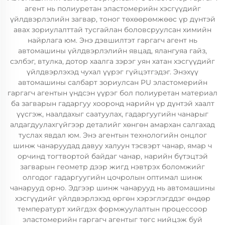
агент нь полиуретан эластомерийн хэсгүүдийг
үйлдвэрлэлийн загвар, тоног төхөөрөмжөөс үр дүнтэй
авах зориулалттай тусгайлан боловсруулсан химийн
найрлага юм. Энэ дэвшилтэт гаргагч агент нь
автомашины үйлдвэрлэлийн явцад, ялангуяа гайз,
сэлбэг, втулка, дотор хаалга зэрэг уян хатан хэсгүүдийг
үйлдвэрлэхэд чухал үүрэг гүйцэтгэдэг. Энэхүү
автомашины салбарт зориулсан PU эластомерийн
гаргагч агентын үндсэн үүрэг бол полиуретан материал
ба загварын гадаргуу хооронд нарийн үр дүнтэй хаалт
үүсгэж, наалдахыг саатуулах, гадаргуугийн чанарыг
алдагдуулахгүйгээр деталийг хөнгөн амархан салгахад
туслах явдал юм. Энэ агентын технологийн онцлог
шинж чанаруудад давуу халуун тэсвэрт чанар, ямар ч
орчинд тогтвортой байдаг чанар, нарийн бүтэцтэй
загварын геометр дээр жигд нэвтрэх боломжийг
олгодог гадаргуугийн цочролын оптимал шинж
чанарууд орно. Эдгээр шинж чанарууд нь автомашины
хэсгүүдийг үйлдвэрлэхэд өргөн хэрэглэгддэг өндөр
температурт хийгдэх формжуулалтын процессоор
эластомерийн гаргагч агентыг төгс нийцэж буй