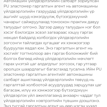
Автомашин үйлдвэрлэлийн салбарт зориулсан
PU эластомер гаргалтын агент нь автомашины
үйлдвэрлэлийн газруудад үйлдвэрлэлийн үр
ашгийг шууд нэмэгдүүлж, бүтээгдэхүүний
чанарыг сайжруулахад томоохон практик давуу
талуудыг олгоно. Эдгээр давуу талуудын нэг бол
хэсэг бэхлэгдэх эсвэл загвараас хэцүү гаргах
нөхцөл байдалд холбогдох үйлдвэрлэлийн
зогсонги тайлагдах хугацааг их хэмжээгээр
бууруулах явдал юм. Энэ гаргалтын агент нь
хэсгийг тогтмолоор авч гаргах боломжийг бий
болгох бөгөөд иймд үйлдвэрлэлийн мөчлөгт
гарах үнэтэй цаг алдагдлыг зогсоох, гар утгаар
оролцох шаардлагыг багасгахад тусална. Ийм PU
эластомер гаргалтын агентийг автомашины
салбарт ашиглахад үйлдвэрлэлийн төвүүд нь
гаргалттай холбоотой асуудлуудад зарцуулах цаг
багасаж, илүү их хэмжээгээр бүтээгдэхүүн
үйлдвэрлэх үйл ажиллагаанд анхаарч чаддаг тул
үйлдвэрлэлийн нэвтрэлтийн түвшин дээшлэнэ.
Энэ тусгай гаргалтын агент нь өөр нэгэн чухал