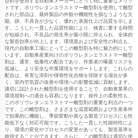
型剤を使用する自動車メーカーにとって特に重要なメリッ
トです。ポリウレタンエラストマー離型剤を使用して離型
された部品は、最終製品の外観や機能性を損なうような欠
陥、跡、不具合が少なく、優れた表面仕上げ品質を示しま
す。こうした一貫した品質性能により、検査に要する時間
が短縮され、不良品の発生率が最小限に抑えられ、全体的
な製造効率が向上します。環境面および安全性の利点も、
現代の自動車工場にとってこの離型剤を特に魅力的にして
います。自動車産業向けのポリウレタンエラストマー離型
剤は、通常、低毒性の配合であり、作業者の曝露リスクを
低減し、より安全な作業環境をサポートします。これらの
配合は、有害な溶剤や揮発性化合物を排除する場合が多
く、室内空気質の改善や環境への影響低減に貢献します。
適切に設計された離型剤を使用することで、自動車業界の
環境規制への適合も容易になります。操作上の柔軟性も、
このポリウレタンエラストマー離型剤の重要な利点の一つ
です。この離型剤は、さまざまな温度範囲および生産条件
で効果的に機能し、季節変動や異なる製造プロセスにも性
能低下なく対応可能です。こうした一貫した性能特性によ
り、環境の変化やプロセスの変更があっても、製造基準を
維持することができます。さらに、この離型剤は適切な使