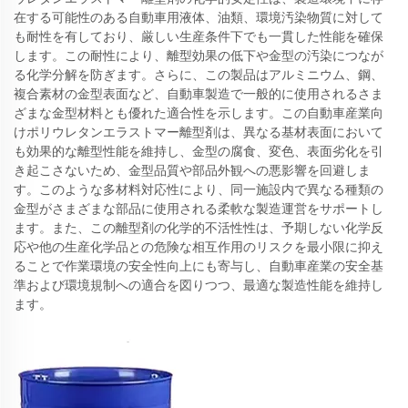
在する可能性のある自動車用液体、油類、環境汚染物質に対して
も耐性を有しており、厳しい生産条件下でも一貫した性能を確保
します。この耐性により、離型効果の低下や金型の汚染につなが
る化学分解を防ぎます。さらに、この製品はアルミニウム、鋼、
複合素材の金型表面など、自動車製造で一般的に使用されるさま
ざまな金型材料とも優れた適合性を示します。この自動車産業向
けポリウレタンエラストマー離型剤は、異なる基材表面において
も効果的な離型性能を維持し、金型の腐食、変色、表面劣化を引
き起こさないため、金型品質や部品外観への悪影響を回避しま
す。このような多材料対応性により、同一施設内で異なる種類の
金型がさまざまな部品に使用される柔軟な製造運営をサポートし
ます。また、この離型剤の化学的不活性性は、予期しない化学反
応や他の生産化学品との危険な相互作用のリスクを最小限に抑え
ることで作業環境の安全性向上にも寄与し、自動車産業の安全基
準および環境規制への適合を図りつつ、最適な製造性能を維持し
ます。