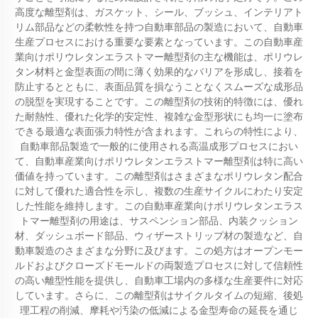
高度な離型剤は、ガスケット、シール、ブッシュ、インテリアト
リム部品などの柔軟性を持つ自動車部品の製造において、自動車
生産プロセスにおける重要な要素となっています。この自動車産
業向けポリウレタンエラストマー離型剤の主な機能は、ポリウレ
タン材料と金型表面の間に薄く効果的なバリアを形成し、接着を
防止するとともに、表面品質を損なうことなくスムーズな成形品
の脱型を実現することです。この離型剤の技術的特徴には、優れ
た耐熱性、優れた化学的安定性、複雑な金型形状にも均一に塗布
できる最適な表面張力特性が含まれます。これらの特性により、
自動車部品製造で一般的に使用される高温成形プロセスにおい
て、自動車産業向けポリウレタンエラストマー離型剤は特に高い
価値を持っています。この離型剤はさまざまなポリウレタン配合
に対して優れた適合性を示し、複数の生産サイクルにわたり安定
した性能を維持します。この自動車産業向けポリウレタンエラス
トマー離型剤の用途は、サスペンション部品、内装クッション
材、ダッシュボード部品、ウィザーストリップ材の製造など、自
動車製造のさまざまな分野に及びます。この処方はオープンモー
ルドおよびクローズドモールドの両製造プロセスに対して信頼性
の高い離型性能を提供し、自動車工場内の多様な生産要件に対応
しています。さらに、この離型剤はサイクルタイムの短縮、後処
理工程の削減、摩耗や汚染の低減による金型寿命の延長を通じ