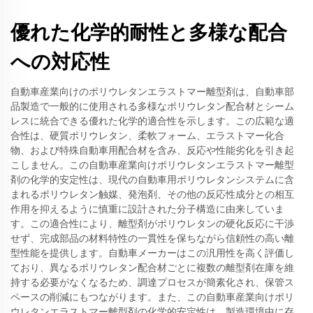
優れた化学的耐性と多様な配合
への対応性
自動車産業向けのポリウレタンエラストマー離型剤は、自動車部
品製造で一般的に使用される多様なポリウレタン配合材とシーム
レスに統合できる優れた化学的適合性を示します。この広範な適
合性は、硬質ポリウレタン、柔軟フォーム、エラストマー化合
物、および特殊自動車用配合材を含み、反応や性能劣化を引き起
こしません。この自動車産業向けポリウレタンエラストマー離型
剤の化学的安定性は、現代の自動車用ポリウレタンシステムに含
まれるポリウレタン触媒、発泡剤、その他の反応性成分との相互
作用を抑えるように慎重に設計された分子構造に由来していま
す。この適合性により、離型剤がポリウレタンの硬化反応に干渉
せず、完成部品の材料特性の一貫性を保ちながら信頼性の高い離
型性能を提供します。自動車メーカーはこの汎用性を高く評価し
ており、異なるポリウレタン配合材ごとに複数の離型剤在庫を維
持する必要がなくなるため、調達プロセスが簡素化され、保管ス
ペースの削減にもつながります。また、この自動車産業向けポリ
ウレタンエラストマー離型剤の化学的安定性は、製造環境中に存