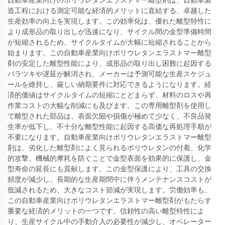
自動車産業向けのポリウレタンエラストマー離型剤は、自動車製
造工程における測定可能な経済的メリットに直結する、卓越した
生産効率の向上を実現します。この効率化は、優れた離型特性に
より成形品の取り出しが迅速になり、サイクル間の金型準備時間
が短縮されるため、サイクルタイムが大幅に短縮されることから
始まります。この自動車産業向けポリウレタンエラストマー離型
剤の安定した離型性能により、成形品の取り出し困難に起因する
バラツキや遅延が解消され、メーカーは予測可能な生産スケジュ
ールを維持し、厳しい納期要件に対応できるようになります。経
済的価値はサイクルタイムの短縮にとどまらず、材料のロスや再
作業コストの大幅な削減にも及びます。この専用離型剤を使用し
て離型された部品は、表面欠陥や損傷が極めて少なく、不良品発
生率が低下し、不十分な離型性能に起因する高価な再処理手順が
不要になります。自動車産業向けポリウレタンエラストマー離型
剤は、劣化した離型剤によく見られるポリウレタンの付着、化学
的攻撃、機械的摩耗を防ぐことで金型表面を効果的に保護し、金
型寿命の延長にも貢献します。この金型保護により、工具の交換
頻度が減少し、長期的な生産期間中に伴うメンテナンスコストが
低減されるため、大きなコスト節減が実現します。労働効率も、
この自動車産業向けポリウレタンエラストマー離型剤がもたらす
重要な経済的メリットの一つです。信頼性の高い離型特性によ
り、生産サイクル中の手動介入の必要性が減少し、オペレーター