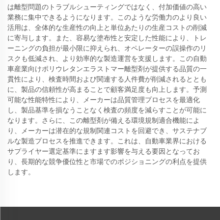
は離型問題のトラブルシューティングではなく、付加価値の高い
業務に集中できるようになります。このような労働力のより良い
活用は、全体的な生産性の向上と単位あたりの生産コストの削減
に寄与します。また、容易な塗布性と安定した性能により、トレ
ーニングの負担が最小限に抑えられ、オペレーターの誤操作のリ
スクも低減され、より効率的な製造運営を支援します。この自動
車産業向けポリウレタンエラストマー離型剤が提供する品質の一
貫性により、検査時間および関連する人件費が削減されるととも
に、製品の信頼性が高まることで顧客満足度も向上します。予測
可能な性能特性により、メーカーは品質管理プロセスを最適化
し、製品基準を損なうことなく検査の頻度を減らすことが可能に
なります。さらに、この離型剤が備える環境規制適合機能によ
り、メーカーは潜在的な規制関連コストを回避でき、サステナブ
ルな製造プロセスを推進できます。これは、自動車業界における
サプライヤー選定基準にますます影響を与える要因となってお
り、長期的な競争優位性と市場でのポジショニングの利点を提供
します。