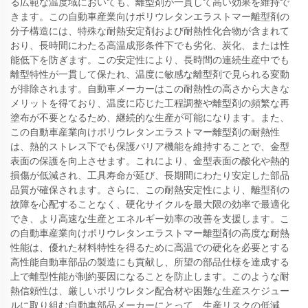
る広範な温度域においても、離型剤が一貫して高い効果を維持で
きます。この自動車産業向けポリウレタンエラストマー離型剤の
分子構造には、特殊な耐熱安定剤および耐熱性化合物が含まれて
おり、長時間にわたる高温成形条件下でも劣化、炭化、または性
能低下を防ぎます。この安定性により、長時間の連続生産中でも
離型特性が一貫して保たれ、温度に敏感な離型剤で見られる変動
が排除されます。自動車メーカーはこの耐熱性の高さから大きな
メリットを得ており、温度に応じた工程調整や離型剤の頻繁な再
塗布が不要となるため、継続的な生産が可能になります。また、
この自動車産業向けポリウレタンエラストマー離型剤の耐熱性
は、熱的ストレス下でも保護バリア機能を維持することで、金型
表面の保護を向上させます。これにより、金型表面の酸化や熱的
損傷が低減され、工具寿命が延び、長期間にわたり安定した部品
品質が確保されます。さらに、この耐熱安定性により、離型剤の
故障を心配することなく、硬化サイクルを最大限の効率で最適化
でき、より高速な生産とエネルギー効率の改善を支援します。こ
の自動車産業向けポリウレタンエラストマー離型剤の高度な耐熱
性能は、優れた材料特性を得るために高温での硬化を必要とする
高性能自動車部品の製造にも貢献し、所望の部品仕様を達成する
上で離型性能が制約要因になることを防止します。このような耐
熱信頼性は、厳しいポリウレタン配合材や困難な生産スケジュー
ルに取り組む自動車部品メーカーにとって、生産リスクの低減、