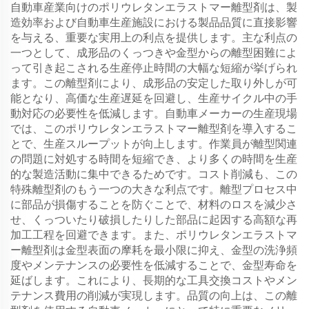
自動車産業向けのポリウレタンエラストマー離型剤は、製
造効率および自動車生産施設における製品品質に直接影響
を与える、重要な実用上の利点を提供します。主な利点の
一つとして、成形品のくっつきや金型からの離型困難によ
って引き起こされる生産停止時間の大幅な短縮が挙げられ
ます。この離型剤により、成形品の安定した取り外しが可
能となり、高価な生産遅延を回避し、生産サイクル中の手
動対応の必要性を低減します。自動車メーカーの生産現場
では、このポリウレタンエラストマー離型剤を導入するこ
とで、生産スループットが向上します。作業員が離型関連
の問題に対処する時間を短縮でき、より多くの時間を生産
的な製造活動に集中できるためです。コスト削減も、この
特殊離型剤のもう一つの大きな利点です。離型プロセス中
に部品が損傷することを防ぐことで、材料のロスを減少さ
せ、くっついたり破損したりした部品に起因する高額な再
加工工程を回避できます。また、ポリウレタンエラストマ
ー離型剤は金型表面の摩耗を最小限に抑え、金型の洗浄頻
度やメンテナンスの必要性を低減することで、金型寿命を
延ばします。これにより、長期的な工具交換コストやメン
テナンス費用の削減が実現します。品質の向上は、この離