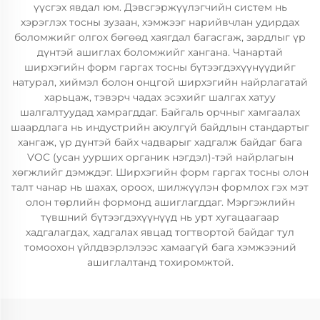
үүсгэх явдал юм. Дэвсгэржүүлэгчийн систем нь
хэрэглэх тосны зузаан, хэмжээг нарийвчлан удирдах
боломжийг олгох бөгөөд хаягдал багасгаж, зардлыг үр
дүнтэй ашиглах боломжийг хангана. Чанартай
ширхэгийн форм гаргах тосны бүтээгдэхүүнүүдийг
натурал, хиймэл болон онцгой ширхэгийн найрлагатай
харьцаж, тэвэрч чадах эсэхийг шалгах хатуу
шалгалтуудад хамрагддаг. Байгаль орчныг хамгаалах
шаардлага нь индустрийн аюулгүй байдлын стандартыг
хангаж, үр дүнтэй байх чадварыг хадгалж байдаг бага
VOC (усан уурших органик нэгдэл)-тэй найрлагын
хөгжлийг дэмждэг. Ширхэгийн форм гаргах тосны олон
талт чанар нь шахах, ороох, шилжүүлэн формлох гэх мэт
олон төрлийн формонд ашиглагддаг. Мэргэжлийн
түвшний бүтээгдэхүүнүүд нь урт хугацаагаар
хадгалагдах, хадгалах явцад тогтвортой байдаг тул
томоохон үйлдвэрлэлээс хамаагүй бага хэмжээний
ашиглалтанд тохиромжтой.