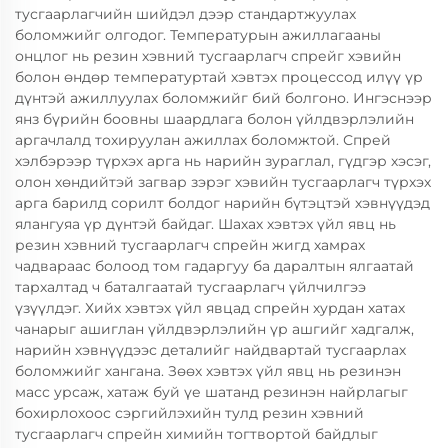
тусгаарлагчийн шийдэл дээр стандартжуулах
боломжийг олгодог. Температурын ажиллагааны
онцлог нь резин хэвний тусгаарлагч спрейг хэвийн
болон өндөр температуртай хэвтэх процессод илүү үр
дүнтэй ажиллуулах боломжийг бий болгоно. Ингэснээр
янз бүрийн боовны шаардлага болон үйлдвэрлэлийн
аргачлалд тохируулан ажиллах боломжтой. Спрей
хэлбэрээр түрхэх арга нь нарийн зураглал, гүдгэр хэсэг,
олон хөндийтэй загвар зэрэг хэвийн тусгаарлагч түрхэх
арга барилд сорилт болдог нарийн бүтэцтэй хэвнүүдэд
ялангуяа үр дүнтэй байдаг. Шахах хэвтэх үйл явц нь
резин хэвний тусгаарлагч спрейн жигд хамрах
чадвараас болоод том гадаргуу ба даралтын ялгаатай
тархалтад ч баталгаатай тусгаарлагч үйлчилгээ
үзүүлдэг. Хийх хэвтэх үйл явцад спрейн хурдан хатах
чанарыг ашиглан үйлдвэрлэлийн үр ашгийг хадгалж,
нарийн хэвнүүдээс деталийг найдвартай тусгаарлах
боломжийг хангана. Зөөх хэвтэх үйл явц нь резинэн
масс урсаж, хатаж буй үе шатанд резинэн найрлагыг
бохирлохоос сэргийлэхийн тулд резин хэвний
тусгаарлагч спрейн химийн тогтвортой байдлыг