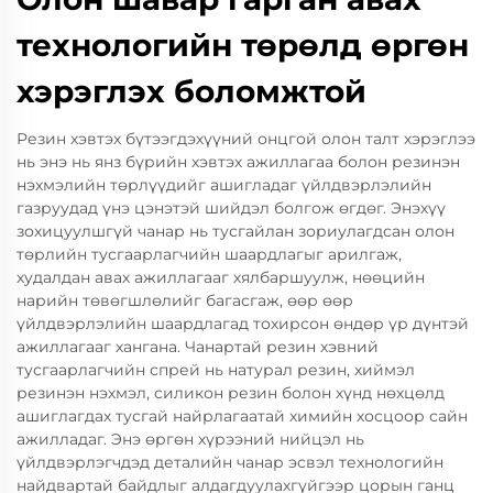
технологийн төрөлд өргөн
хэрэглэх боломжтой
Резин хэвтэх бүтээгдэхүүний онцгой олон талт хэрэглээ
нь энэ нь янз бүрийн хэвтэх ажиллагаа болон резинэн
нэхмэлийн төрлүүдийг ашигладаг үйлдвэрлэлийн
газруудад үнэ цэнэтэй шийдэл болгож өгдөг. Энэхүү
зохицуулшгүй чанар нь тусгайлан зориулагдсан олон
төрлийн тусгаарлагчийн шаардлагыг арилгаж,
худалдан авах ажиллагааг хялбаршуулж, нөөцийн
нарийн төвөгшлөлийг багасгаж, өөр өөр
үйлдвэрлэлийн шаардлагад тохирсон өндөр үр дүнтэй
ажиллагааг хангана. Чанартай резин хэвний
тусгаарлагчийн спрей нь натурал резин, хиймэл
резинэн нэхмэл, силикон резин болон хүнд нөхцөлд
ашиглагдах тусгай найрлагаатай химийн хосцоор сайн
ажилладаг. Энэ өргөн хүрээний нийцэл нь
үйлдвэрлэгчдэд деталийн чанар эсвэл технологийн
найдвартай байдлыг алдагдуулахгүйгээр цорын ганц