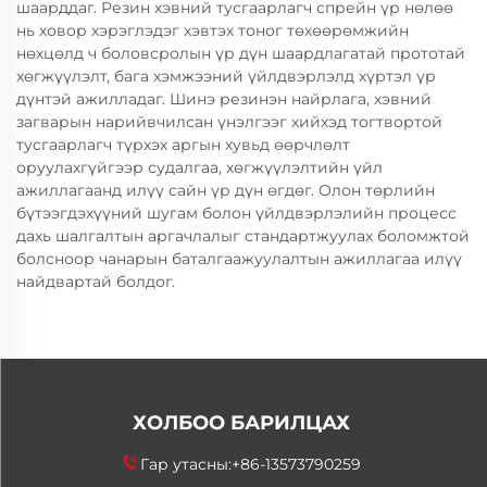
шаарддаг. Резин хэвний тусгаарлагч спрейн үр нөлөө
нь ховор хэрэглэдэг хэвтэх тоног төхөөрөмжийн
нөхцөлд ч боловсролын үр дүн шаардлагатай прототай
хөгжүүлэлт, бага хэмжээний үйлдвэрлэлд хүртэл үр
дүнтэй ажилладаг. Шинэ резинэн найрлага, хэвний
загварын нарийвчилсан үнэлгээг хийхэд тогтвортой
тусгаарлагч түрхэх аргын хувьд өөрчлөлт
оруулахгүйгээр судалгаа, хөгжүүлэлтийн үйл
ажиллагаанд илүү сайн үр дүн өгдөг. Олон төрлийн
бүтээгдэхүүний шугам болон үйлдвэрлэлийн процесс
дахь шалгалтын аргачлалыг стандартжуулах боломжтой
болсноор чанарын баталгаажуулалтын ажиллагаа илүү
найдвартай болдог.
ХОЛБОО БАРИЛЦАХ
Гар утасны:
+86-13573790259