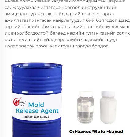
нөлөө болон хэвийг хадгалах хоорондын тэнцвэрийг
сайжруулахад чиглэгдсэн бөгөөд инструментийн
амьдралыг уртасгаж, найдвартай хэвнээс гаргах
ажиллагааг хангасан найрлагуудыг бий болгодог. Дээд
зэргийн хэвийг хамгаалах нь эдийн засгийн хувьд маш
их ач холбогдолтой бөгөөд нарийн гуман хэвийг солих
өртөг нь ашгийг, үйлдвэрлэлийн чадавхийг шууд
нөлөөлөх томоохон капиталын зардал болдог.