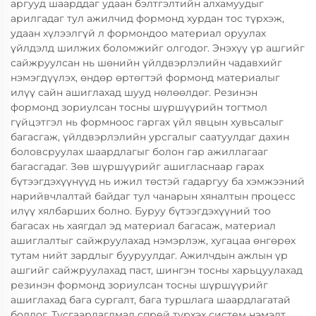
аргууд шаарддаг удаан бэлтгэлтийн алхамуудыг
арилгадаг тул ажилчид формонд хурдан тос түрхэж,
удаан хүлээлгүй л формондоо материал оруулах
үйлдэлд шилжих боломжийг олгодог. Энэхүү үр ашгийг
сайжруулсан нь шөнийн үйлдвэрлэлийн чадавхийг
нэмэгдүүлэх, өндөр өртөгтэй формонд материалыг
илүү сайн ашиглахад шууд нөлөөлдөг. Резинэн
формонд зориулсан тосны шүршүүрийн тогтмол
гүйцэтгэл нь формноос гаргах үйл явцын хувьсалыг
багасгаж, үйлдвэрлэлийн урсгалыг саатуулдаг дахин
боловсруулах шаардлагыг болон гар ажиллагааг
багасгадаг. Зөв шүршүүрийг ашигласнаар гарах
бүтээгдэхүүнүүд нь ижил төстэй гадаргуу ба хэмжээний
нарийвчлалтай байдаг тул чанарын хяналтын процесс
илүү хялбарших болно. Буруу бүтээгдэхүүний тоо
багасах нь хаягдал эд материал багасаж, материал
ашиглалтыг сайжруулахад нэмэрлэж, хугацаа өнгөрөх
тутам нийт зардлыг бууруулдаг. Ажилчдын ажлын үр
ашгийг сайжруулахад паст, шингэн тосны харьцуулахад
резинэн формонд зориулсан тосны шүршүүрийг
ашиглахад бага сургалт, бага туршлага шаардлагатай
болдог. Тусгаарлагдмал спрей түрхэх систем нэмэлт