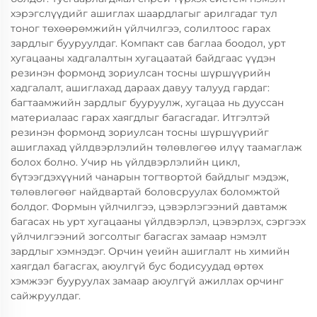
хэрэгслүүдийг ашиглах шаардлагыг арилгадаг тул
тоног төхөөрөмжийн үйлчилгээ, солилтоос гарах
зардлыг бууруулдаг. Компакт сав баглаа боодол, урт
хугацааны хадгалалтын хугацаатай байдгаас үүдэн
резинэн формонд зориулсан тосны шүршүүрийн
хадгалалт, ашиглахад дараах давуу талууд гардаг:
багтаамжийн зардлыг бууруулж, хугацаа нь дууссан
материалаас гарах хаягдлыг багасгадаг. Итгэлтэй
резинэн формонд зориулсан тосны шүршүүрийг
ашиглахад үйлдвэрлэлийн төлөвлөгөө илүү таамаглаж
болох болно. Учир нь үйлдвэрлэлийн цикл,
бүтээгдэхүүний чанарын тогтвортой байдлыг мэдэж,
төлөвлөгөөг найдвартай боловсруулах боломжтой
болдог. Формын үйлчилгээ, цэвэрлэгээний давтамж
багасах нь урт хугацааны үйлдвэрлэл, цэвэрлэх, сэргээх
үйлчилгээний зогсолтыг багасгах замаар нэмэлт
зардлыг хэмнэдэг. Орчин үеийн ашиглалт нь химийн
хаягдал багасгах, аюулгүй бус бодисуудад өртөх
хэмжээг бууруулах замаар аюулгүй ажиллах орчинг
сайжруулдаг.