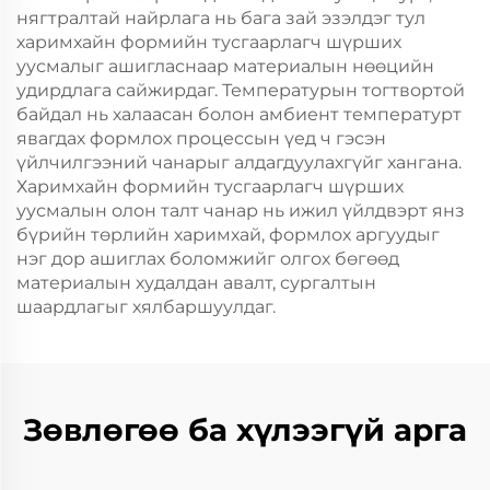
нягтралтай найрлага нь бага зай эзэлдэг тул
харимхайн формийн тусгаарлагч шүрших
уусмалыг ашигласнаар материалын нөөцийн
удирдлага сайжирдаг. Температурын тогтвортой
байдал нь халаасан болон амбиент температурт
явагдах формлох процессын үед ч гэсэн
үйлчилгээний чанарыг алдагдуулахгүйг хангана.
Харимхайн формийн тусгаарлагч шүрших
уусмалын олон талт чанар нь ижил үйлдвэрт янз
бүрийн төрлийн харимхай, формлох аргуудыг
нэг дор ашиглах боломжийг олгох бөгөөд
материалын худалдан авалт, сургалтын
шаардлагыг хялбаршуулдаг.
Зөвлөгөө ба хүлээгүй арга