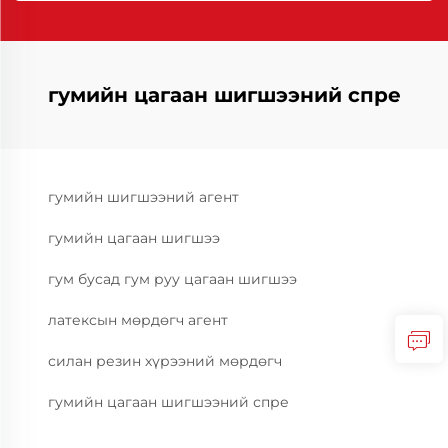
гумийн цагаан шигшээний спре
гумийн шигшээний агент
гумийн цагаан шигшээ
гум бусад гум руу цагаан шигшээ
латексын мөрдөгч агент
силан резин хүрээний мөрдөгч
гумийн цагаан шигшээний спре