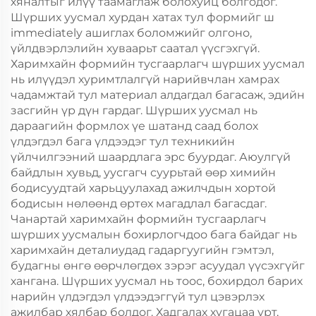
хяналтыг илүү таамаглаж болохуйц болгодог.
Шүрших уусмал хурдан хатах тул формийг ш
immediately ашиглах боломжийг олгоно,
үйлдвэрлэлийн хуваарьт саатал үүсгэхгүй.
Харимхайн формийн тусгаарлагч шүрших уусмал
нь илүүдэл хуримтлалгүй нарийвчлан хамрах
чадамжтай тул материал алдагдал багасаж, эдийн
засгийн үр дүн гардаг. Шүрших уусмал нь
дараагийн формлох үе шатанд саад болох
үлдэгдэл бага үлдээдэг тул техникийн
үйлчилгээний шаардлага эрс буурдаг. Аюулгүй
байдлын хувьд, уусгагч суурьтай өөр химийн
бодисуудтай харьцуулахад ажилчдын хортой
бодисын нөлөөнд өртөх магадлал багасдаг.
Чанартай харимхайн формийн тусгаарлагч
шүрших уусмалын бохирлогчдоо бага байдаг нь
харимхайн деталиудад гадаргуугийн гэмтэл,
будагны өнгө өөрчлөгдөх зэрэг асуудал үүсэхгүйг
хангана. Шүрших уусмал нь тоос, бохирдол барих
нарийн үлдэгдэл үлдээдэггүй тул цэвэрлэх
ажилбар хялбар болдог. Хадгалах хугацаа урт,