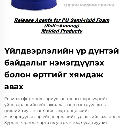
Үйлдвэрлэлийн үр дүнтэй
байдалыг нэмэгдүүлэх
болон өртгийг хямдаж
авах
Резинэн формонд зориулсан тосны шүршүүрийг
үйлдвэрлэлийн үйл ажиллагаанд нэвтрүүлэх нь
циклийн хугацааг багасгаж, процессийг
хялбаршуулснаар үйлдвэрлэлийн үр ашгийг ихэсгэдэг.
Хурдан хэрэглэх арга нь устрын тос, бусад хуучин