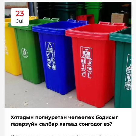
23
Jul
Хятадын полиуретан чөлөөлөх бодисыг
газарзүйн салбар яагаад сонгодог вэ?