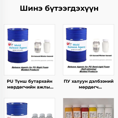
Шинэ бүтээгдэхүүн
PU Түнш бутархайн
ПУ халуун дэлбээний
мөрдөгчийн ажлыг
мөрдөгч
зохицуулах тусгайлал
бүтээгдэхүүнүүдийн
хэрэгсэл