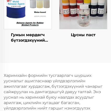
Гумын мөрдөгч
Цусны паст
бүтээгдэхүүний
хариуцагчид
Харимхайн формийн тусгаарлагч шүрших
уусмалыг ашигласнаар үйлдвэрлэлийн
ажиллагааг хурдасгаж, бүтээгдэхүүний чанарыг
сайжруулах нь дамтагдашгүй давуу талтай. Энэ
уусмал нь харимхай буюу наалдах асуудлыг
арилгаж, циклийн хугацааг багасган,
үйлдвэрлэлийн нийт гарцыг нэмэгдүүлэх