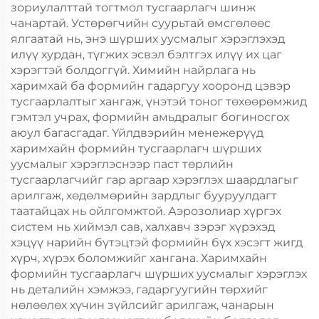
зориулалттай тогтмол тусгаарлагч шинж
чанартай. Устөрөгчийн суурьтай өмсгөлөөс
ялгаатай нь, энэ шүрших уусмалыг хэрэглэхэд
илүү хурдан, түгжих эсвэл бэлтгэх илүү их цаг
хэрэгтэй болдоггүй. Химийн найрлага нь
харимхай ба формийн гадаргуу хооронд цэвэр
тусгаарлалтыг хангаж, үнэтэй тоног төхөөрөмжид
гэмтэл учрах, формийн амьдралыг богиносгох
аюул багасгадаг. Үйлдвэрийн менежерүүд
харимхайн формийн тусгаарлагч шүрших
уусмалыг хэрэглэснээр паст төрлийн
тусгаарлагчийг гар аргаар хэрэглэх шаардлагыг
арилгаж, хөдөлмөрийн зардлыг бууруулдагт
таатайцах нь ойлгомжтой. Аэрозолиар хүргэх
систем нь хиймэл сав, халхавч зэрэг хүрэхэд
хэцүү нарийн бүтэцтэй формийн бүх хэсэгт жигд
хүрч, хүрэх боломжийг хангана. Харимхайн
формийн тусгаарлагч шүрших уусмалыг хэрэглэх
нь деталийн хэмжээ, гадаргуугийн төрхийг
нөлөөлөх хүчин зүйлсийг арилгаж, чанарын