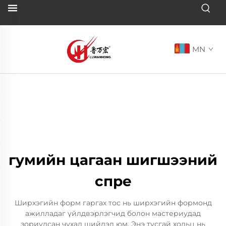
MN
гумийн цагаан шигшээний
спре
Ширхэгийн форм гаргах тос нь ширхэгийн формонд
ажилладаг үйлдвэрлэгчид болон мастериудад
зориулсан чухал шийдэл юм. Энэ тусгай хольц нь