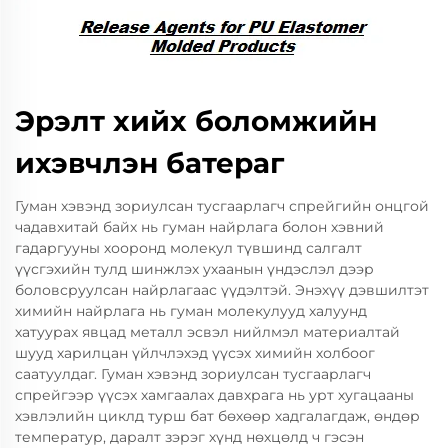
Эрэлт хийх боломжийн
ихэвчлэн батераг
Гуман хэвэнд зориулсан тусгаарлагч спрейгийн онцгой
чадавхитай байх нь гуман найрлага болон хэвний
гадаргууны хооронд молекул түвшинд салгалт
үүсгэхийн тулд шинжлэх ухаанын үндэслэл дээр
боловсруулсан найрлагаас үүдэлтэй. Энэхүү дэвшилтэт
химийн найрлага нь гуман молекулууд халуунд
хатуурах явцад металл эсвэл нийлмэл материалтай
шууд харилцан үйлчлэхэд үүсэх химийн холбоог
саатуулдаг. Гуман хэвэнд зориулсан тусгаарлагч
спрейгээр үүсэх хамгаалах давхрага нь урт хугацааны
хэвлэлийн циклд турш бат бөхөөр хадгалагдаж, өндөр
температур, даралт зэрэг хүнд нөхцөлд ч гэсэн