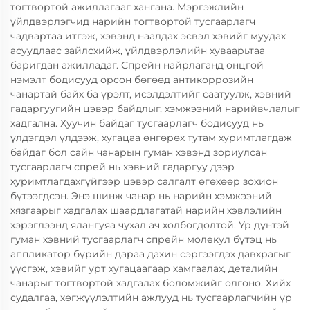
тогтвортой ажиллагааг хангана. Мэргэжлийн
үйлдвэрлэгчид нарийн тогтвортой тусгаарлагч
чадвартаа итгэж, хэвэнд наалдах эсвэл хэвийг муудах
асуудлаас зайлсхийж, үйлдвэрлэлийн хуваарьтаа
баригдан ажилладаг. Спрейн найрлаганд онцгой
нэмэлт бодисууд орсон бөгөөд антикоррозийн
чанартай байх ба үрэлт, исэлдэлтийг саатуулж, хэвний
гадаргуугийн цэвэр байдлыг, хэмжээний нарийвчлалыг
хадгална. Хуучин байдаг тусгаарлагч бодисууд нь
үлдэгдэл үлдээж, хугацаа өнгөрөх тутам хуримтлагдаж
байдаг бол сайн чанарын гуман хэвэнд зориулсан
тусгаарлагч спрей нь хэвний гадаргуу дээр
хуримтлагдахгүйгээр цэвэр салгалт өгөхөөр зохион
бүтээгдсэн. Энэ шинж чанар нь нарийн хэмжээний
хязгаарыг хадгалах шаардлагатай нарийн хэвлэлийн
хэрэглээнд ялангуяа чухал ач холбогдолтой. Үр дүнтэй
гуман хэвний тусгаарлагч спрейн молекул бүтэц нь
аппликатор бүрийн дараа дахин сэргээгдэх давхрагыг
үүсгэж, хэвийг урт хугацаагаар хамгаалах, деталийн
чанарыг тогтвортой хадгалах боломжийг олгоно. Хийх
судалгаа, хөгжүүлэлтийн ажлууд нь тусгаарлагчийн үр