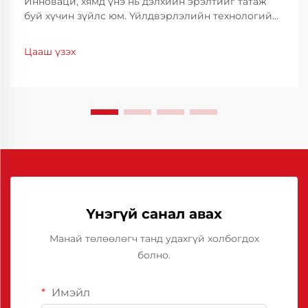
Инноваци, хямд үнэ нь дэлхийн эрэлтийг татаж
буй хүчин зүйлс юм. Үйлдвэрлэлийн технологийн
салбарт үйлдвэрлэлийн чанарыг тогтвортой
байлгахын тулд үр ашигтай байдал, нарийвчлал
Цааш үзэх
нь чухал үүрэг гүйцэтгэдэг. Хятадын полиуретан
тусгаарлагч нь тогтоогч шийдэл болж байгаа
бөгөөд...
Үнэгүй санал авах
Манай төлөөлөгч танд удахгүй холбогдох
болно.
Имэйл