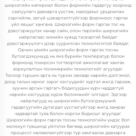
ширхэгийн материал болон формийн гадаргуу хооронд
саатуулагч давхарга үүсгэж, наалдахыг урьдчилан
сэргийлж, эвгүй цэвэрлэлтгүйгээр формноос гаргах
үйл явцыг хангана. Ширхэгийн форм гаргах тос нь
дэвсгэржүүлэх чанар сайн, олон төрлийн ширхэгийн
найрлагаас химийн хувьд тэсвэртэй байдаг
дэвсгэржүүлэгч дээр суурилсан технологитой байдаг.
Орчин үеийн ширхэгийн форм гаргах тосны
бүтээгдэхүүнүүд нь янз бүрийн температур болон
формонд тохирсон тогтвортой ажиллагааг хангах
зориулалтын полимерийн технологийг агуулдаг.
Тосоор түрших арга нь түрхэх замаар нарийн дэлгэмэл,
доод талын ирмэг зэрэг хэсгүүдийг хүртэл жигд тархаж,
хуучин аргын гаргагч бодисуудын хүрч чаддаггүй
нарийн хэсгүүдэд хүрэх боломжийг олгодог. Эдгээр
найрлагууд нь ширхэгийн бүтээгдэхүүний
гадаргуугийн дутагдал үүсгэхгүйгээр жигд хамрах
чадвартай туяа болон норгох бодисыг агуулдаг.
Ширхэгийн форм гаргах тосны технологийн үндэс бол
молекул түвшинд үйлчлэх бөгөөд ширхэгийн хатуурах
процесст нөлөөлөхгүйгээр түр хамгаалах давхарга