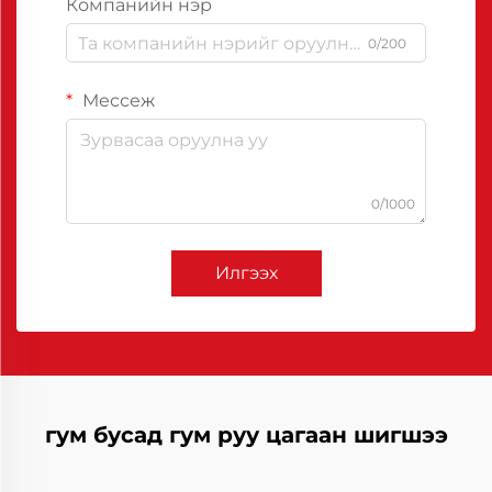
Компанийн нэр
0/200
Мессеж
0/1000
Илгээх
гум бусад гум руу цагаан шигшээ