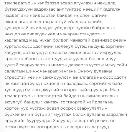
температурын хэлбэлзэл эсвэл агуулахын нөхцөлд
бүтээгдэхүүн задрахаас айлгүйгээр нөөцийг хадгалж
чаддаг. Энэ найдвартай байдал нь олон цагийн
ажиллагаа эсвэл тасралтгүй үйлдвэрлэлийн
хуваарьтай ажилладаг үйлдвэрт тухайн байршлын
нөхцөл өөрчлөгдөх үед ч чанарын стандартыг
хадгалахад маш чухал болдог. Чанартай резинээс резин
хүртэлх оосордогчийн молекул бүтэц нь дунд зэргийн
халуунд өртөх үед л дээшлэх ажиллагааг сайжруулах
кросс-холбоосын агентуудыг агуулдаг бөгөөд илүү
хүчтэй сааруулалтын нимгэн давхарга үүсгэж илүү сайн
салалтын шинж чанарыг хангана. Энэхүү дулааны
стресстэй үеийн сайжруулсан ажиллагаа нь оосордогч
нь хамгийн хүнд нөхцөлд ч наалдахаас сэргийлж байх
тул шууд бүтээгдэхүүний чанарыг сайжруулдаг. Мөн
температурын тогтвортой байдал нь ажиллагсадын
аюулгүй байдлыг хангаж, тогтвортой найрлага нь
хортой уур үүсгэж, эсвэл оосрох сааруулалтын
бүрхэвчиний бүтцийг муутгаж болох дулааны задралын
эрсдлийг бууруулдаг. Халуунд тэсвэртэй резинээс
резин хүртэлх оосордогч нь оосорын гадаргууд