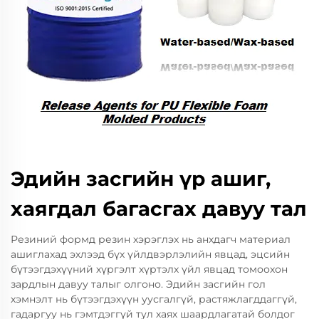
Эдийн засгийн үр ашиг,
хаягдал багасгах давуу тал
Резиний формд резин хэрэглэх нь анхдагч материал
ашиглахад эхлээд бүх үйлдвэрлэлийн явцад, эцсийн
бүтээгдэхүүний хүргэлт хүртэлх үйл явцад томоохон
зардлын давуу талыг олгоно. Эдийн засгийн гол
хэмнэлт нь бүтээгдэхүүн уусгалгүй, растяжлагддаггүй,
гадаргуу нь гэмтдэггүй тул хаях шаардлагатай болдог