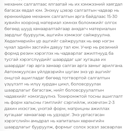
механик салгалтаас ялгаатай нь их хэмжээний хаягдал
багасах явдал юм. Энэхүү цэвэр салгалтын чадвар нь
ерөнхийдөө механик салгалтын арга байдлаас 15-30
хувийн хооронд материал хэмнэх боломжийг олгох
бөгөөд шууд хамааралтайгаар анхдагч материалын
зардлыг бууруулж, ашгийн хэмжээг сайжруулна.
Хөдөлмөрийн үр ашгийг сайжруулах нь өөр нэгэн
чухал эдийн засгийн давуу тал юм. Учир нь резиний
формд резин хэрэглэх нь чадварлаг ажилтнууд ба
тусгай хэрэгслүүдийг шаарддаг цаг хугацаа их
шаарддаг гар арга замаар салгах арга замыг арилгана.
Автомжуулсан үйлдвэрийн шугам энэ үр ашгийг
онцгой ашигладаг бөгөөд тогтвортой салгалтын
үзүүлэлт нь илүү хурдан цикл, боловсруулах
шаардлагыг багасгаж, нийт боловсруулалтын
чадавхийг нэмэгдүүлнэ. Тохиромжтой тосны ашиглалт
нь форм хальсны гэмтлийг сэргийлж, ихэвчлэн 2-3
дахин ихэсгэж, үнэтэй форм, матрицны ажиллах
хугацааг хамаагаар нь удээдэг. Энэ уртасгасан
хэрэгслийн амьдрал нь капиталын хөрөнгийн
шаардлагыг бууруулж, формыг солох эсвэл засварлах