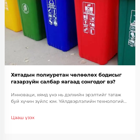
Хятадын полиуретан чөлөөлөх бодисыг
газарзүйн салбар яагаад сонгодог вэ?
Инноваци, хямд үнэ нь дэлхийн эрэлтийг татаж
буй хүчин зүйлс юм. Үйлдвэрлэлийн технологийн
салбарт үйлдвэрлэлийн чанарыг тогтвортой
байлгахын тулд үр ашигтай байдал, нарийвчлал
Цааш үзэх
нь чухал үүрэг гүйцэтгэдэг. Хятадын полиуретан
тусгаарлагч нь тогтоогч шийдэл болж байгаа
бөгөөд...