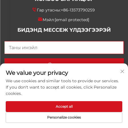
Гар утасны:
+86-13573790259
Мэйл:
[email protected]
БИДЭНД МЕССЕЖ ҮЛДЭЭГЭЭРЭЙ
Одоо илгээх
We value your privacy
We use cookies and similar tools to provide our services.
If you don't want to accept all cookies, click Personalize
Хуульчийн эрх © 2025 Орос Улаанхангай Луванхонг
cookies.
Химийн К°, Ltd. Бүх эрхүүд хадгалагдсан.
Нууцлалын
бодлого
Accept all
Personalize cookies