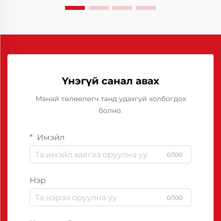
Үнэгүй санал авах
Манай төлөөлөгч танд удахгүй холбогдох
болно.
Имэйл
0/100
Нэр
0/100