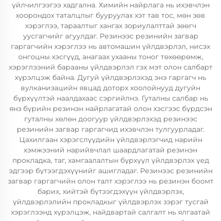
үйлчилгээгээ хадгална. Химийн найрлага нь ихэвчлэн
хоорондох таталцлыг бууруулах хэт тав тос, мөн зөв
хэрэглээ, тараалтыг хангах зориулалттай зөөгч
уусгагчийг агуулдаг. Резинээс резинийн загвар
гаргагчийн хэрэглээ нь автомашин үйлдвэрлэл, нисэх
онгоцны хэсгүүд, анагаах ухааны тоног төхөөрөмж,
хэрэглээний барааны үйлдвэрлэл гэх мэт олон салбарт
хүрэлцэж байна. Дугуй үйлдвэрлэхэд энэ гаргагч нь
вулканизацийн явцад доторх хоолойнууд дугуйн
бүрхүүлтэй наалдахаас сэргийлнэ. Гуталны салбар нь
янз бүрийн резинэн найрлагатай олон хэсгээс бүрдсэн
гуталны хөлөн доогуур үйлдвэрлэхэд резинээс
резинийн загвар гаргагчид ихэвчлэн тулгуурладаг.
Цахилгаан хэрэгслүүдийн үйлдвэрлэгчид нарийн
хэмжээний нарийвчлал шаардлагатай резинэн
прокладка, таг, хамгаалалтын бүрхүүл үйлдвэрлэх үед
эдгээр бүтээгдэхүүнийг ашигладаг. Резинээс резинийн
загвар гаргагчийн олон талт хэрэглээ нь резинэн боомт
барих, хийтэй бүтээгдэхүүн үйлдвэрлэх,
үйлдвэрлэлийн прокладкыг үйлдвэрлэх зэрэг тусгай
хэрэглээнд хүрэлцэж, найдвартай салгалт нь ялгаатай