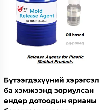
Бүтээгдэхүүний хэрэгсэл
ба хэмжээнд зориулсан
өндөр дотоодын ярианы