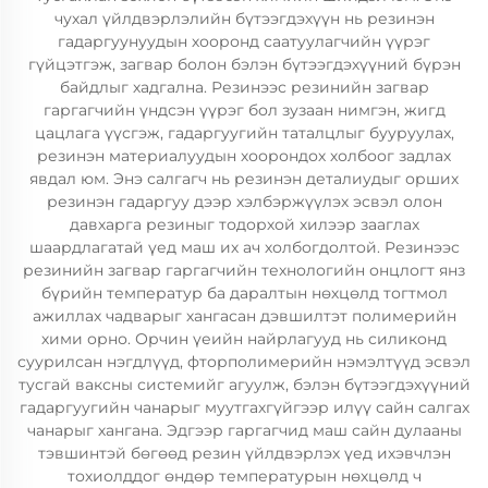
чухал үйлдвэрлэлийн бүтээгдэхүүн нь резинэн
гадаргуунуудын хооронд саатуулагчийн үүрэг
гүйцэтгэж, загвар болон бэлэн бүтээгдэхүүний бүрэн
байдлыг хадгална. Резинээс резинийн загвар
гаргагчийн үндсэн үүрэг бол зузаан нимгэн, жигд
цацлага үүсгэж, гадаргуугийн таталцлыг бууруулах,
резинэн материалуудын хоорондох холбоог задлах
явдал юм. Энэ салгагч нь резинэн деталиудыг орших
резинэн гадаргуу дээр хэлбэржүүлэх эсвэл олон
давхарга резиныг тодорхой хилээр зааглах
шаардлагатай үед маш их ач холбогдолтой. Резинээс
резинийн загвар гаргагчийн технологийн онцлогт янз
бүрийн температур ба даралтын нөхцөлд тогтмол
ажиллах чадварыг хангасан дэвшилтэт полимерийн
хими орно. Орчин үеийн найрлагууд нь силиконд
суурилсан нэгдлүүд, фторполимерийн нэмэлтүүд эсвэл
тусгай ваксны системийг агуулж, бэлэн бүтээгдэхүүний
гадаргуугийн чанарыг муутгахгүйгээр илүү сайн салгах
чанарыг хангана. Эдгээр гаргагчид маш сайн дулааны
тэвшинтэй бөгөөд резин үйлдвэрлэх үед ихэвчлэн
тохиолддог өндөр температурын нөхцөлд ч