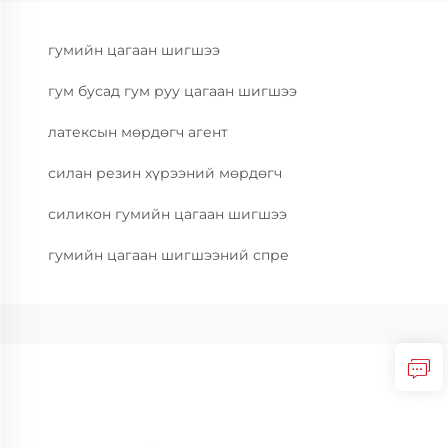
гумийн цагаан шигшээ
гум бусад гум руу цагаан шигшээ
латексын мөрдөгч агент
силан резин хүрээний мөрдөгч
силикон гумийн цагаан шигшээ
гумийн цагаан шигшээний спре