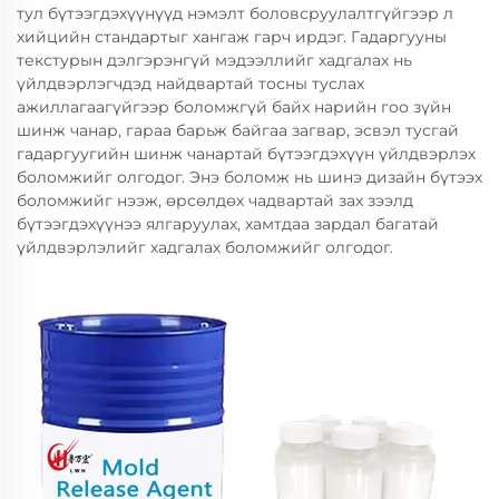
тул бүтээгдэхүүнүүд нэмэлт боловсруулалтгүйгээр л
хийцийн стандартыг хангаж гарч ирдэг. Гадаргууны
текстурын дэлгэрэнгүй мэдээллийг хадгалах нь
үйлдвэрлэгчдэд найдвартай тосны туслах
ажиллагаагүйгээр боломжгүй байх нарийн гоо зүйн
шинж чанар, гараа барьж байгаа загвар, эсвэл тусгай
гадаргуугийн шинж чанартай бүтээгдэхүүн үйлдвэрлэх
боломжийг олгодог. Энэ боломж нь шинэ дизайн бүтээх
боломжийг нээж, өрсөлдөх чадвартай зах зээлд
бүтээгдэхүүнээ ялгаруулах, хамтдаа зардал багатай
үйлдвэрлэлийг хадгалах боломжийг олгодог.