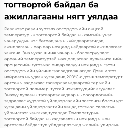
тогтвортой байдал ба
ажиллагааны нягт уялдаа
Резинээс резин хүртэлх оосордогчийн онцгой
температурын тогтвортой байдал нь хамгийн үнэт
чанаруудын нэг бөгөөд энэ нь үйлдвэрлэгчдэд
ажиллагааны өөр өөр нөхцөлд найдвартай ажиллагааг
хангана. Энэ чухал шинж чанар нь боловсруулалт
өрөөний температуртай нөхцөлд эсвэл вулканизацийн
процессийн түгээмэл өндөр халуун нөхцөлд ч гэсэн
оосордогчийн үйлчилгээг хадгалж өгдөг. Дэвшилтэт
найрлага нь удаан хугацаанд 200°C-с дээш температурт
өртсөн ч задрахаас тэсвэрлэх чадвартай термийн
тогтвортой полимер, тусгай нэмэлтүүдийг агуулдаг.
Энэхүү дулааны тэсвэрлэх чадвар нь оосордогчийн
задралаас үүдэлтэй үйлдвэрлэлийн зогсонги болон урт
хугацааны үйлдвэрлэлтийн явцад тогтмол салалтын
үйлчилгээг хангахад тусалдаг. Температурын
тогтвортой байдал нь хадгалалтын нөхцөлд ч мөн
өргөтсөн байдаг тул үйлдвэрлэгчид жилийн улирлын