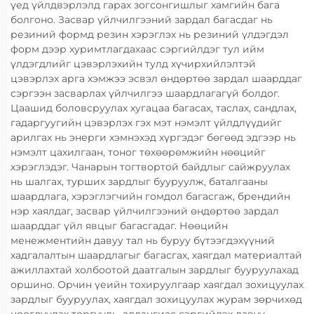
үед үйлдвэрлэлд гарах зогсонгишлыг хамгийн бага
болгоно. Засвар үйлчилгээний зардал багасдаг нь
резиний формд резин хэрэглэх нь резиний үлдэгдэл
форм дээр хуримтлагдахаас сэргийлдэг тул ийм
үлдэгдлийг цэвэрлэхийн тулд хүчирхийлэлтэй
цэвэрлэх арга хэмжээ эсвэл өндөртөө зардал шаарддаг
сэргээн засварлах үйлчилгээ шаардлагагүй болдог.
Цаашид боловсруулах хугацаа багасах, таслах, сандлах,
гадаргуугийн цэвэрлэх гэх мэт нэмэлт үйлдлүүдийг
арилгах нь энерги хэмнэхэд хүргэдэг бөгөөд эдгээр нь
нэмэлт цахилгаан, тоног төхөөрөмжийн нөөцийг
хэрэглэдэг. Чанарын тогтвортой байдлыг сайжруулах
нь шалгах, турших зардлыг бууруулж, баталгааны
шаардлага, хэрэглэгчийн гомдол багасгаж, брендийн
нэр хаялдаг, засвар үйлчилгээний өндөртөө зардал
шаарддаг үйл явцыг багасгадаг. Нөөцийн
менежментийн давуу тал нь буруу бүтээгдэхүүний
хадгалалтын шаардлагыг багасгах, хаягдал материалтай
ажиллахтай холбоотой даатгалын зардлыг бууруулахад
оршино. Орчин үеийн тохируулгаар хаягдал зохицуулах
зардлыг бууруулах, хаягдал зохицуулах журам зөрчихөд