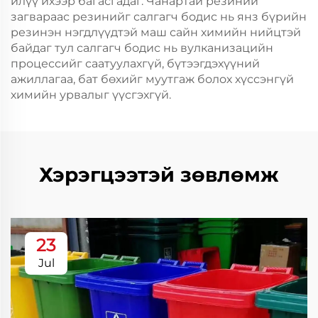
илүү ихээр багасгадаг. Чанартай резиний
загвараас резинийг салгагч бодис нь янз бүрийн
резинэн нэгдлүүдтэй маш сайн химийн нийцтэй
байдаг тул салгагч бодис нь вулканизацийн
процессийг саатуулахгүй, бүтээгдэхүүний
ажиллагаа, бат бөхийг муутгаж болох хүссэнгүй
химийн урвалыг үүсгэхгүй.
Хэрэгцээтэй зөвлөмж
23
Jul