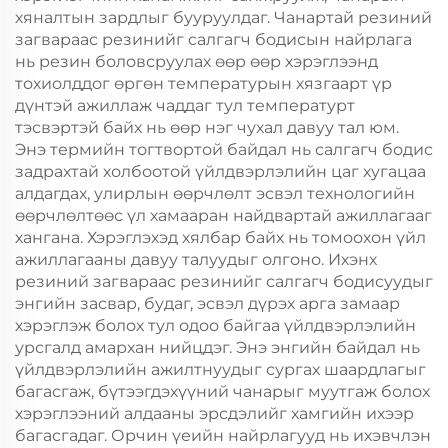
хяналтын зардлыг бууруулдаг. Чанартай резиний
загвараас резинийг салгагч бодисын найрлага
нь резин боловсруулах өөр өөр хэрэглээнд
тохиолддог өргөн температурын хязгаарт үр
дүнтэй ажиллаж чаддаг тул температурт
тэсвэртэй байх нь өөр нэг чухал давуу тал юм.
Энэ термийн тогтвортой байдал нь салгагч бодис
задрахтай холбоотой үйлдвэрлэлийн цаг хугацаа
алдагдах, улирлын өөрчлөлт эсвэл технологийн
өөрчлөлтөөс үл хамааран найдвартай ажиллагааг
хангана. Хэрэглэхэд хялбар байх нь томоохон үйл
ажиллагааны давуу талуудыг олгоно. Ихэнх
резиний загвараас резинийг салгагч бодисуудыг
энгийн засвар, будаг, эсвэл дүрэх арга замаар
хэрэглэж болох тул одоо байгаа үйлдвэрлэлийн
урсгалд амархан нийцдэг. Энэ энгийн байдал нь
үйлдвэрлэлийн ажилтнуудыг сургах шаардлагыг
багасгаж, бүтээгдэхүүний чанарыг муутгаж болох
хэрэглээний алдааны эрсдэлийг хамгийн ихээр
багасгадаг. Орчин үеийн найрлагууд нь ихэвчлэн