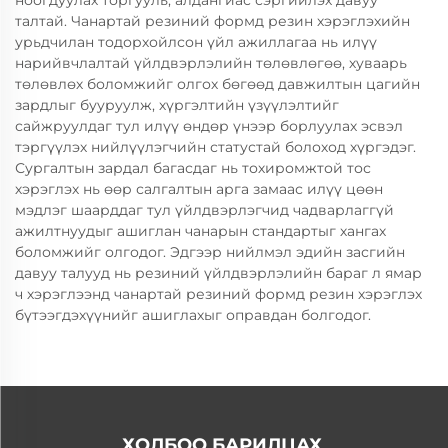
ноогдуулах торгууль, алдангиас сэргийлэх давуу
талтай. Чанартай резиний формд резин хэрэглэхийн
урьдчилан тодорхойлсон үйл ажиллагаа нь илүү
нарийвчлалтай үйлдвэрлэлийн төлөвлөгөө, хуваарь
төлөвлөх боломжийг олгох бөгөөд давжилтын цагийн
зардлыг бууруулж, хүргэлтийн үзүүлэлтийг
сайжруулдаг тул илүү өндөр үнээр борлуулах эсвэл
тэргүүлэх нийлүүлэгчийн статустай болоход хүргэдэг.
Сургалтын зардал багасдаг нь тохиромжтой тос
хэрэглэх нь өөр салгалтын арга замаас илүү цөөн
мэдлэг шаарддаг тул үйлдвэрлэгчид чадварлаггүй
ажилтнуудыг ашиглан чанарын стандартыг хангах
боломжийг олгодог. Эдгээр нийлмэл эдийн засгийн
давуу талууд нь резиний үйлдвэрлэлийн бараг л ямар
ч хэрэглээнд чанартай резиний формд резин хэрэглэх
бүтээгдэхүүнийг ашиглахыг оправдан болгодог.
ХОЛБОО БАРИЛЦАХ