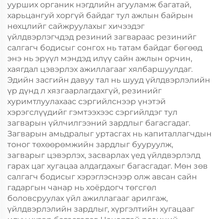
уурших органик нэгдлийн агууламж багатай,
харьцангуй хоргүй байдаг тул ажлын байрын
нөхцлийг сайжруулахыг хичээдэг
үйлдвэрлэгчдэд резиний загвараас резинийг
салгагч бодисыг сонгох нь татам байдаг бөгөөд
энэ нь эрүүл мэндэд илүү сайн ажлын орчин,
хаягдал цэвэрлэх ажиллагааг хялбаршуулдаг.
Эдийн засгийн давуу тал нь шууд үйлдвэрлэлийн
үр дүнд л хязгаарлагдахгүй, резинийг
хуримтлуулахаас сэргийлснээр үнэтэй
хэрэгслүүдийг гэмтээхээс сэргийлдэг тул
загварын үйлчилгээний зардлыг багасгадаг.
Загварын амьдралыг уртасгах нь капиталлагчдын
тоног төхөөрөмжийн зардлыг бууруулж,
загварыг цэвэрлэх, засварлах үед үйлдвэрлэлд
гарах цаг хугацаа алдагдахыг багасгадаг. Мөн зөв
салгагч бодисыг хэрэглэснээр олж авсан сайн
гадаргын чанар нь хоёрдогч төгсгөл
боловсруулах үйл ажиллагааг арилгаж,
үйлдвэрлэлийн зардлыг, хүргэлтийн хугацааг