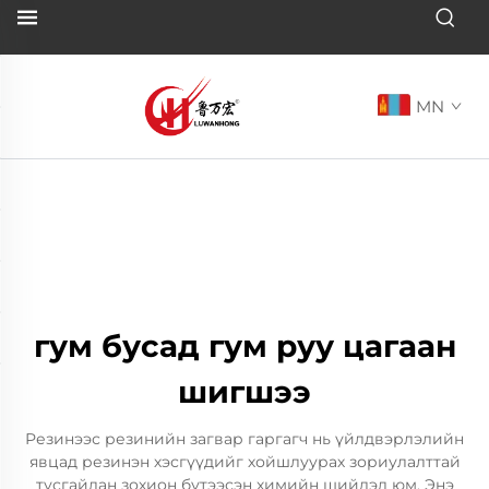
MN
гум бусад гум руу цагаан
шигшээ
Резинээс резинийн загвар гаргагч нь үйлдвэрлэлийн
явцад резинэн хэсгүүдийг хойшлуурах зориулалттай
тусгайлан зохион бүтээсэн химийн шийдэл юм. Энэ