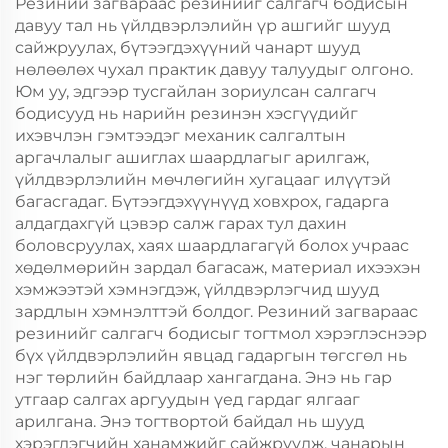
Резиний загвараас резинийг салгагч бодисын
давуу тал нь үйлдвэрлэлийн үр ашгийг шууд
сайжруулах, бүтээгдэхүүний чанарт шууд
нөлөөлөх чухал практик давуу талуудыг олгоно.
Юм уу, эдгээр тусгайлан зориулсан салгагч
бодисууд нь нарийн резинэн хэсгүүдийг
ихэвчлэн гэмтээдэг механик салгалтын
аргачлалыг ашиглах шаардлагыг арилгаж,
үйлдвэрлэлийн мөчлөгийн хугацааг илүүтэй
багасгадаг. Бүтээгдэхүүнүүд ховхрох, гадарга
алдагдахгүй цэвэр салж гарах тул дахин
боловсруулах, хаях шаардлагагүй болох учраас
хөдөлмөрийн зардал багасаж, материал ихээхэн
хэмжээтэй хэмнэгдэж, үйлдвэрлэгчид шууд
зардлын хэмнэлттэй болдог. Резиний загвараас
резинийг салгагч бодисыг тогтмол хэрэглэснээр
бүх үйлдвэрлэлийн явцад гадаргын төгсгөл нь
нэг төрлийн байдлаар хангагдана. Энэ нь гар
утгаар салгах аргуудын үед гардаг ялгааг
арилгана. Энэ тогтвортой байдал нь шууд
хэрэглэгчийн ханамжийг сайжруулж, чанарын