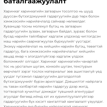
баталгаажуулалт
Харинхаг харинхагийн загварын тосолгоо нь шууд
дууссан бүтээгдэхүүний гадаргуугийн дүр төрх болон
хэмжээсийн нарийвчлалд сайнаар нөлөөлдөг.
Хуванцар тосны молекул бүтэц нь загварын
гадаргуугийн зузаан, загварын байдал, зураас болон
бусад нарийн тайлбарыг хадгалж үлдээхэд чиглэгдсэн
маш нарийн саармагжуулах бүрхүүлийг үүсгэдэг.
Энэхүү нарийвчлал нь хийцийн нарийн бүтэц, төвөгтэй
гадаргуу, бага хэмжээсийн нарийвчлалыг хийцийн
явцад ямар ч элэгдэлгүйгээр хадгалж үлдээх
боломжийг олгодог. Харинхаг харинхагийн чанартай
тос нь урсгалын шугам, хонхойх шугам, текстурын
өөрчлөлт зэрэг тослох материалыг зөв ашиглахгүй үед
үүсдэг түгээмэл гадаргуугийн доголдолтой
бүтээгдэхүүнийг бүрэн арилгадаг. Дэвшилтэт найрлага
нь таван хэлбэртэй нарийн гадаргуу дээр жигд,
тогтвортой хучилтыг дэмждэг түвшний агентуудыг
агуулдаг бөгөөд иймд хэт их хуримтлуулалгүйгээр
гадаргуугийн бүх хэсэгт хангалттай хамгаалалт үзүүлдэг.
Харинхагийн янз бүрийн найрлагатай харинхаг