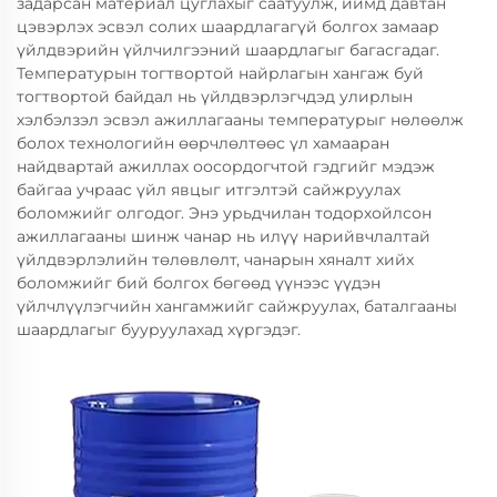
задарсан материал цуглахыг саатуулж, иймд давтан
цэвэрлэх эсвэл солих шаардлагагүй болгох замаар
үйлдвэрийн үйлчилгээний шаардлагыг багасгадаг.
Температурын тогтвортой найрлагын хангаж буй
тогтвортой байдал нь үйлдвэрлэгчдэд улирлын
хэлбэлзэл эсвэл ажиллагааны температурыг нөлөөлж
болох технологийн өөрчлөлтөөс үл хамааран
найдвартай ажиллах оосордогчтой гэдгийг мэдэж
байгаа учраас үйл явцыг итгэлтэй сайжруулах
боломжийг олгодог. Энэ урьдчилан тодорхойлсон
ажиллагааны шинж чанар нь илүү нарийвчлалтай
үйлдвэрлэлийн төлөвлөлт, чанарын хяналт хийх
боломжийг бий болгох бөгөөд үүнээс үүдэн
үйлчлүүлэгчийн хангамжийг сайжруулах, баталгааны
шаардлагыг бууруулахад хүргэдэг.