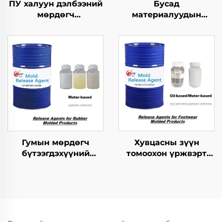
ПУ халуун дэлбээний
Бусад
мөрдөгч
материалуудын
бүтээгдэхүүнүүдийн
хангамжтой
хэрэгсэл
бутархайг гаргах
агент
Гумын мөрдөгч
Хувцасны зүүн
бүтээгдэхүүний
томоохон үржвэрт
хариуцагчид
ашиглагдах
шинжилгээний арга