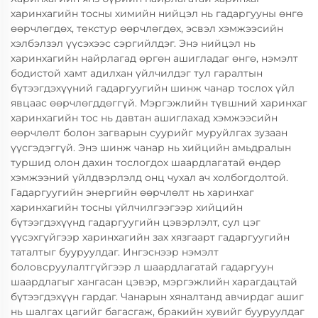
харинхагийн тосны химийн нийцэл нь гадаргууны өнгө
өөрчлөгдөх, текстур өөрчлөгдөх, эсвэл хэмжээсийн
хэлбэлзэл үүсэхээс сэргийлдэг. Энэ нийцэл нь
харинхагийн найрлагад өргөн ашигладаг өнгө, нэмэлт
бодистой хамт адилхан үйлчилдэг тул гаралтын
бүтээгдэхүүний гадаргуугийн шинж чанар тослох үйл
явцаас өөрчлөгддөггүй. Мэргэжлийн түвшний харинхаг
харинхагийн тос нь давтан ашиглахад хэмжээсийн
өөрчлөлт болон загварын суурийг муруйлгах зузаан
үүсгэдэггүй. Энэ шинж чанар нь хийцийн амьдралын
туршид олон дахин тослогдох шаардлагатай өндөр
хэмжээний үйлдвэрлэлд онц чухал ач холбогдолтой.
Гадаргуугийн энергийн өөрчлөлт нь харинхаг
харинхагийн тосны үйлчилгээгээр хийцийн
бүтээгдэхүүнд гадаргуугийн цэвэрлэлт, сул цэг
үүсэхгүйгээр харинхагийн зах хязгаарт гадаргуугийн
таталтыг бууруулдаг. Ингэснээр нэмэлт
боловсруулалтгүйгээр л шаардлагатай гадаргуун
шаардлагыг хангасан цэвэр, мэргэжлийн харагдацтай
бүтээгдэхүүн гардаг. Чанарын хяналтанд авчирдаг ашиг
нь шалгах цагийг багасгаж, бракийн хувийг бууруулдаг