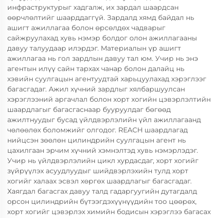
инфраструктурыг хадгалж, их зардал шаардсан
өөрчлөлтийг шаарддаггүй. Зардалд хямд байдал нь
ашигт ажиллагаа болон өрсөлдөх чадварыг
сайжруулахад хувь нэмэр болдог олон ажиллагааны
давуу талуудаар илэрдэг. Материалын үр ашигт
ажиллагаа нь гол зардлын давуу тал юм. Учир нь энэ
агентын илүү сайн тархах чанар болон далайц нь
хэвийн суулгацын агентуудтай харьцуулахад хэрэглээг
багасгадаг. Ажил хүчний зардлыг хялбаршуулсан
хэрэглээний аргачлал болон хорт хогийн цэвэрлэлтийн
шаардлагыг багасгаснаар бууруулдаг бөгөөд
ажилтнуудыг бусад үйлдвэрлэлийн үйл ажиллагаанд
чөлөөлөх боломжийг олгодог. REACH шаардлагад
нийцсэн зөөлөн цилиндрийн суулгацын агент нь
цахилгаан эрчим хүчний хэмнэлтэд хувь нэмэрлэдэг.
Учир нь үйлдвэрлэлийн цикл хурдасдаг, хорт хогийг
зүйрүүлэх асуудлуудыг шийдвэрлэхийн тулд хорт
хогийг халаах эсвэл хөргөх шаардлагыг багасгадаг.
Хаягдал багасгах давуу талд гадаргуугийн дутагдалд
орсон цилиндрийн бүтээгдэхүүнүүдийн тоо цөөрөх,
хорт хогийг цэвэрлэх химийн бодисын хэрэглээ багасах