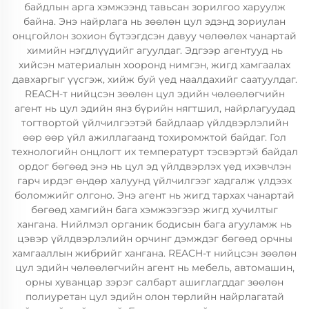
байдлын арга хэмжээнд тавьсан зорилгоо харуулж
байна. Энэ найрлага нь зөөлөн цул эдэнд зориулан
онцгойлон зохион бүтээгдсэн давуу чөлөөлөх чанартай
химийн нэгдлүүдийг агуулдаг. Эдгээр агентууд нь
хийсэн материалын хооронд нимгэн, жигд хамгаалах
давхаргыг үүсгэж, хийж буй үед наалдахийг саатуулдаг.
REACH-т нийцсэн зөөлөн цул эдийн чөлөөлөгчийн
агент нь цул эдийн янз бүрийн нягтшил, найрлагуудад
тогтвортой үйлчилгээтэй байдлаар үйлдвэрлэлийн
өөр өөр үйл ажиллагаанд тохиромжтой байдаг. Гол
технологийн онцлогт их температурт тэсвэртэй байдал
ордог бөгөөд энэ нь цул эд үйлдвэрлэх үед ихэвчлэн
гарч ирдэг өндөр халуунд үйлчилгээг хадгалж үлдээх
боломжийг олгоно. Энэ агент нь жигд тархах чанартай
бөгөөд хамгийн бага хэмжээгээр жигд хучилтыг
хангана. Нийлмэл органик бодисын бага агууламж нь
цэвэр үйлдвэрлэлийн орчинг дэмждэг бөгөөд орчны
хамгааллын жибрийг хангана. REACH-т нийцсэн зөөлөн
цул эдийн чөлөөлөгчийн агент нь мебель, автомашин,
орны хуванцар зэрэг салбарт ашиглагддаг зөөлөн
полиуретан цул эдийн олон төрлийн найрлагатай