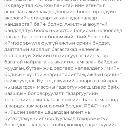
их давуу тал юм. Компанитай ийм агентыг
ашиглан ажиллахад одоогийн болон ирээдүйн
экологийн стандартыг хангадаг талаар
найдвартай байж болно. Ажилтны аюулгүй
байдалд тус болох нь хортой бодисын нөлөөлөлд
цагаар бага өртөх боломжийг бий болгох ба
иймээс эрүүл аюулгүй ажлын орчин бүрдэх,
даатгалын зардлыг багасгахад нөлөөлж
болзошгүй. Химийн бохирдуулагчийн үнэр
багатай найрлага нь ажилтны амгалан байдлыг
муудган, бүтээмжид сөргөөр нөлөөлдөг химийн
бодисын хүчтэй үнэрийг арилгаж, ажлын орчинг
сайжруулдаг. Бүтээгдэхүүний чанарын сайжрал
нь цацагдсан массны гадаргуу жигд, цэвэр байх,
цаашдын боловсруулалт, гадаргуугийн
төгсгөлийн ажиллагааг хамгийн бага хэмжээнд
шаардах замаар илэрхий болдог. REACH-тай
нийцсэн зөөлөн цацагдсан агент нь
бүтээгдэхүүнийг борлуулахад тохиромжгүй
болгодог наалдсан толбо, ховхор, гадаргуугийн