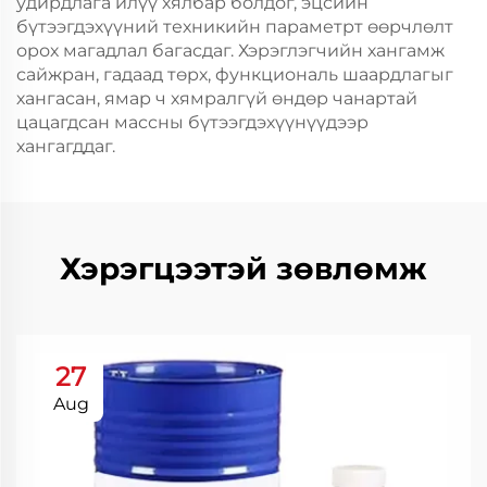
удирдлага илүү хялбар болдог, эцсийн
бүтээгдэхүүний техникийн параметрт өөрчлөлт
орох магадлал багасдаг. Хэрэглэгчийн хангамж
сайжран, гадаад төрх, функциональ шаардлагыг
хангасан, ямар ч хямралгүй өндөр чанартай
цацагдсан массны бүтээгдэхүүнүүдээр
хангагддаг.
Хэрэгцээтэй зөвлөмж
27
Aug