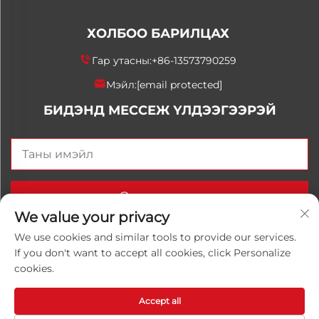
ХОЛБОО БАРИЛЦАХ
Гар утасны:
+86-13573790259
Мэйл:
[email protected]
БИДЭНД МЕССЕЖ ҮЛДЭЭГЭЭРЭЙ
Одоо илгээх
We value your privacy
We use cookies and similar tools to provide our services.
If you don't want to accept all cookies, click Personalize
Хуульчийн эрх © 2025 Орос Улаанхангай Луванхонг
cookies.
Химийн К°, Ltd. Бүх эрхүүд хадгалагдсан.
Нууцлалын
бодлого
Accept all