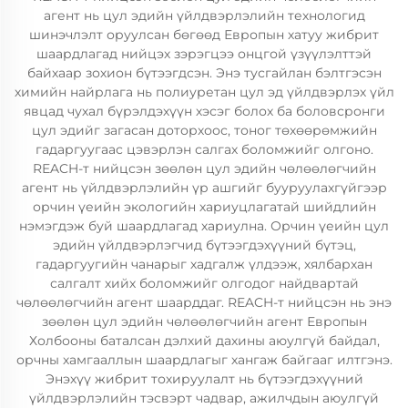
агент нь цул эдийн үйлдвэрлэлийн технологид
шинэчлэлт оруулсан бөгөөд Европын хатуу жибрит
шаардлагад нийцэх зэрэгцээ онцгой үзүүлэлттэй
байхаар зохион бүтээгдсэн. Энэ тусгайлан бэлтгэсэн
химийн найрлага нь полиуретан цул эд үйлдвэрлэх үйл
явцад чухал бүрэлдэхүүн хэсэг болох ба боловсронги
цул эдийг загасан доторхоос, тоног төхөөрөмжийн
гадаргуугаас цэвэрлэн салгах боломжийг олгоно.
REACH-т нийцсэн зөөлөн цул эдийн чөлөөлөгчийн
агент нь үйлдвэрлэлийн үр ашгийг бууруулахгүйгээр
орчин үеийн экологийн хариуцлагатай шийдлийн
нэмэгдэж буй шаардлагад хариулна. Орчин үеийн цул
эдийн үйлдвэрлэгчид бүтээгдэхүүний бүтэц,
гадаргуугийн чанарыг хадгалж үлдээж, хялбархан
салгалт хийх боломжийг олгодог найдвартай
чөлөөлөгчийн агент шаарддаг. REACH-т нийцсэн нь энэ
зөөлөн цул эдийн чөлөөлөгчийн агент Европын
Холбооны баталсан дэлхий дахины аюулгүй байдал,
орчны хамгааллын шаардлагыг хангаж байгааг илтгэнэ.
Энэхүү жибрит тохируулалт нь бүтээгдэхүүний
үйлдвэрлэлийн тэсвэрт чадвар, ажилчдын аюулгүй