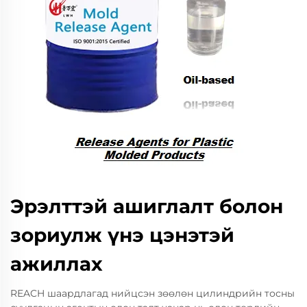
Эрэлттэй ашиглалт болон
зориулж үнэ цэнэтэй
ажиллах
REACH шаардлагад нийцсэн зөөлөн цилиндрийн тосны