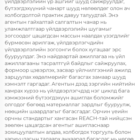
үйлдвэрлэлийн үр ашгийг шууд сайжруулдаг,
бүтээгдэхүүний чанарт шууд нөлөөлдөг олон ач
холбогдолтой практик давуу талуудтай. Энэ
агентын гайхалтай салгалтын чанар нь
уламжлалтгаар үйлдвэрлэлийн шугамыг
зогсоодог цацагдсан массын наалдах үзэгдлийг
бүрмөсөн арилгаж, үйлдвэрлэгчдийн
үйлдвэрлэлийн зогсонги болох хугацааг эрс
бууруулдаг. Энэ найдвартай ажиллагаа нь үйл
ажиллагааны тасралтгүй байдлыг сайжруулах,
формоор цэвэрлэх, засвар үйлчилгээний ажилд
зарцуулах хөдөлмөрийг багасгах замаар шууд
хэмнэлт гаргадаг. Агентын дээд зэргийн нийтийн
хамрах хүрээ нь үйлдвэрлэгчдэд нэг циклд бага
хэмжээний бүтээгдэхүүн ашиглах боломжийг
олгодог бөгөөд материаллаг зардлыг бууруулж,
нөөцийн шаардлагыг багасгадаг. Орчин үеийн
орчны стандартыг хангасан REACH-тай нийцсэн
зөөлөн цацагдсан агентыг ашигласнаар
зохицуулалтын алдаа, холбогдох торгууль болон
хариуцлагын талаарх анхаарал багасдаг нь нөгөө