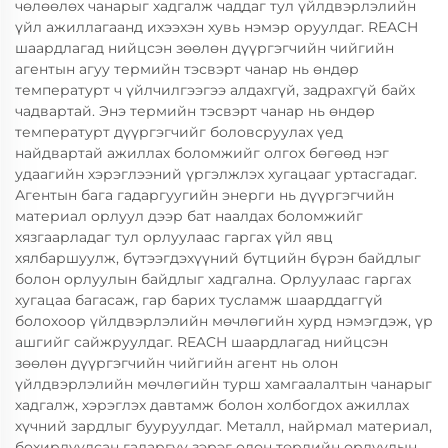
чөлөөлөх чанарыг хадгалж чаддаг тул үйлдвэрлэлийн
үйл ажиллагаанд ихээхэн хувь нэмэр оруулдаг. REACH
шаардлагад нийцсэн зөөлөн дүүргэгчийн чийгийн
агентын агуу термийн тэсвэрт чанар нь өндөр
температурт ч үйлчилгээгээ алдахгүй, задрахгүй байх
чадвартай. Энэ термийн тэсвэрт чанар нь өндөр
температурт дүүргэгчийг боловсруулах үед
найдвартай ажиллах боломжийг олгох бөгөөд нэг
удаагийн хэрэглээний үргэлжлэх хугацааг уртасгадаг.
Агентын бага гадаргуугийн энерги нь дүүргэгчийн
материал орлуул дээр бат наалдах боломжийг
хязгаарладаг тул орлуулаас гаргах үйл явц
хялбаршуулж, бүтээгдэхүүний бүтцийн бүрэн байдлыг
болон орлуулын байдлыг хадгална. Орлуулаас гаргах
хугацаа багасаж, гар барих тусламж шаарддаггүй
болохоор үйлдвэрлэлийн мөчлөгийн хурд нэмэгдэж, үр
ашгийг сайжруулдаг. REACH шаардлагад нийцсэн
зөөлөн дүүргэгчийн чийгийн агент нь олон
үйлдвэрлэлийн мөчлөгийн турш хамгаалалтын чанарыг
хадгалж, хэрэглэх давтамж болон холбогдох ажиллах
хүчний зардлыг бууруулдаг. Металл, найрмал материал,
бохирдуулсан гадаргуу зэрэг олон төрлийн орлуулын