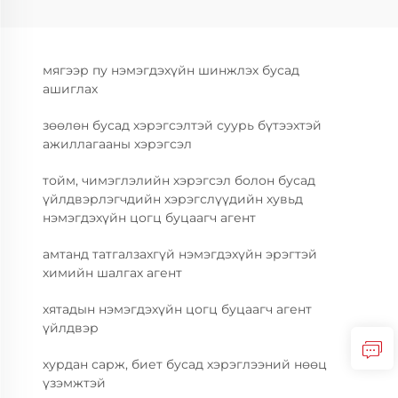
мягээр пу нэмэгдэхүйн шинжлэх бусад
ашиглах
зөөлөн бусад хэрэгсэлтэй суурь бүтээхтэй
ажиллагааны хэрэгсэл
тойм, чимэглэлийн хэрэгсэл болон бусад
үйлдвэрлэгчдийн хэрэгслүүдийн хувьд
нэмэгдэхүйн цогц буцаагч агент
амтанд татгалзахгүй нэмэгдэхүйн эрэгтэй
химийн шалгах агент
хятадын нэмэгдэхүйн цогц буцаагч агент
үйлдвэр
хурдан сарж, биет бусад хэрэглээний нөөц
үзэмжтэй