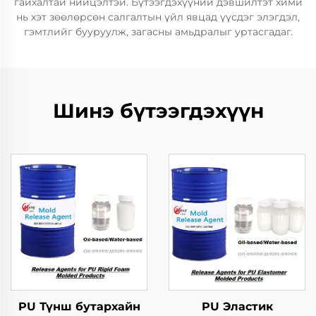
гайхалтай нийцэлтэй. Бүтээгдэхүүний дэвшилтэт хими
нь хэт зөөлөрсөн салгалтын үйл явцад үүсдэг элэгдэл,
гэмтлийг бууруулж, загасны амьдралыг уртасгадаг.
Шинэ бүтээгдэхүүн
PU Түнш бутархайн
PU Эластик