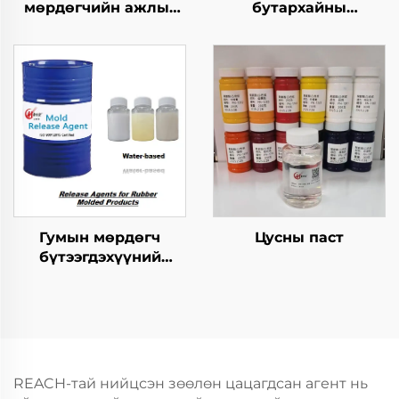
мөрдөгчийн ажлыг
бутархайны
зохицуулах тусгайлал
мөрдөгчийн ажлыг
зохицуулах тусгайлал
Гумын мөрдөгч
Цусны паст
бүтээгдэхүүний
хариуцагчид
REACH-тай нийцсэн зөөлөн цацагдсан агент нь