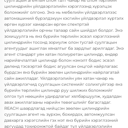
суулгацын агентын олон талт чанар нь олон төрлийн
цилиндрийн үйлдвэрлэлийн хэрэглээнд хүрэлцэх
боломжийг олгоно. Энэ нь мебелийн үйлдвэрлэлээс
автомашиний бүрэлдэхүүн хэсгийн үйлдвэрлэл хүртэлх
өргөн хүрээг хамарсан өргөн спектртэй
үйлдвэрлэлийн орчны талаар сайн шийдэл болдог. Энэ
зохицуулга нь янз бүрийн төрлийн эсвэл хэрэглээний
цилиндрийн тосонд зориулж олон тусгай суулгацын
агентуудыг ашиглах хяналтыг ба зардлыг арилгадаг. Энэ
агент стандарт уян хатан полиуретан цилиндр, өндөр
нарийвчлалтай цилиндр болон нэмэлт бодис эсвэл
дөлөнд тэсвэртэй бодис агуулсан онцгой найрлагаас
бүрдсэн янз бүрийн зөөлөн цилиндрийн найрлагатай
сайн ажилладаг. Үйлдвэрлэлийн уян хатан чанар нь
үйлдвэрлэгчид суулгацын системийг солихгүйгээр янз
бүрийн төрлийн цилиндр руу шилжих боломжийг
олгох тул нөөцийн удирдлагыг хялбаршуулж, худалдан
авах ажиллагааны нарийн төвөгшлийг багасгадаг.
REACH шаардлагад нийцсэн зөөлөн цилиндрийн
суулгацын агент нь зүрхэн, бохирдох, автомжуулсан
давхарга хэрэгслийн гэх мэт янз бүрийн хэрэглээний
аргуудад тохиромжтой байдаг тул үйлдвэрлэлийн