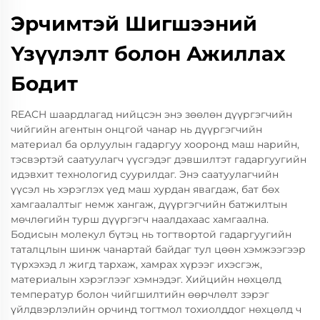
Эрчимтэй Шигшээний
Үзүүлэлт болон Ажиллах
Бодит
REACH шаардлагад нийцсэн энэ зөөлөн дүүргэгчийн
чийгийн агентын онцгой чанар нь дүүргэгчийн
материал ба орлуулын гадаргуу хооронд маш нарийн,
тэсвэртэй саатуулагч үүсгэдэг дэвшилтэт гадаргуугийн
идэвхит технологид суурилдаг. Энэ саатуулагчийн
үүсэл нь хэрэглэх үед маш хурдан явагдаж, бат бөх
хамгаалалтыг немж хангаж, дүүргэгчийн батжилтын
мөчлөгийн турш дүүргэгч наалдахаас хамгаална.
Бодисын молекул бүтэц нь тогтвортой гадаргуугийн
таталцлын шинж чанартай байдаг тул цөөн хэмжээгээр
түрхэхэд л жигд тархаж, хамрах хүрээг ихэсгэж,
материалын хэрэглээг хэмнэдэг. Хийцийн нөхцөлд
температур болон чийгшилтийн өөрчлөлт зэрэг
үйлдвэрлэлийн орчинд тогтмол тохиолддог нөхцөлд ч