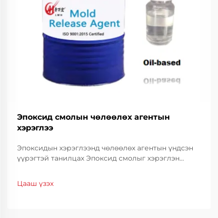
Эпоксид смолын чөлөөлөх агентын
хэрэглээ
Эпоксидын хэрэглээнд чөлөөлөх агентын үндсэн
үүрэгтэй танилцах Эпоксид смолыг хэрэглэн
үйлдвэрлэл ба зүүлгийн салбарт амжилт нь
ихэвчлэн чөлөөлөх агентын зөв хэрэглээнээс
Цааш үзэх
хамаардаг. Эдгээр онцгой нэгдлүүд нь харин ...
хангахад чухал үүрэг гүйцэтгэдэг.