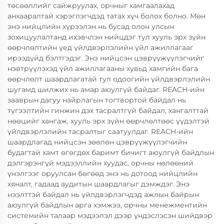
төсөөллийг сайжруулах, орчныг хамгаалахад
анхааралтай хэрэглэгчдэд татах хүч болох болно. Мөн
энэ нийцлийн хүрээлэн нь бусад олон улсын
зохицуулалтанд ихэвчлэн нийцдэг тул хууль эрх зүйн
өөрчлөлтийн үед үйлдвэрлэлийн үйл ажиллагааг
ирээдүйд бэлтгэдэг. Энэ нийцсэн цэврүүжүүлэгчийг
нэвтрүүлэхэд үйл ажиллагааны хувьд хамгийн бага
өөрчлөлт шаардлагатай тул одоогийн үйлдвэрлэлийн
шугамд шилжих нь амар аюулгүй байдаг. REACH-ийн
зааврын дагуу найрлагын тогтвортой байдал нь
түгээлтийн гинжин дэх тасралтгүй байдал, хангалттай
нөөцийг хангаж, хууль эрх зүйн өөрчлөлтөөс үүдэлтэй
үйлдвэрлэлийн тасралтыг саатуулдаг. REACH-ийн
шаардлагад нийцсэн зөөлөн цэврүүжүүлэгчийн
будагтай хамт өгөгдөх баримт бичигт аюулгүй байдлын
дэлгэрэнгүй мэдээллийн хуудас, орчны нөлөөний
үнэлгээг оруулсан бөгөөд энэ нь дотоод нийцлийн
хяналт, гадаад аудитын шаардлагыг дэмждэг. Энэ
нээлттэй байдал нь үйлдвэрлэгчдэд ажлын байрын
аюулгүй байдлын арга хэмжээ, орчны менежментийн
системийн талаар мэдээлэл дээр үндэслэсэн шийдвэр