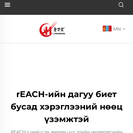
MN
rEACH-ийн дагуу биет
бусад хэрэглээний нөөц
үзэмжтэй
REACH-т нийцсэн зөөлөн цул эдийн чөлөөлөгчийн