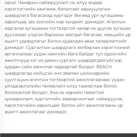
орно. Чанарын сайжруулалт нь илүү өндөр
хэрэглэгчийн хангамж, баталгаат хариуцлагын
шаардлага багасахад хүргэдэг бөгөөд урт хугацааны
харилцаа, зах зээлийн нэр хүндийг дэмждэг. Агентын
хадгалах хугацааны тогтвортой чанар нь дуусах хугацаа
дуусахаас үлдсэн барааны хаягдал багасаж, нөөцийн үр
ашигт удирдлагыг болон худалдан авах төлөвлөлтийг
дэмждэг. Сургалтын шаардлага хялбархан хэрэглээний
аргачлалаас үүдэн хамгийн бага байдаг тул одоогийн
ажилтнууд хэт их дахин сургалт шаардагдахгүйгээр
хурдан сайн ажиллах чадвартай болдог. REACH
шаардлагад нийцсэн энэ зөөлөн цилиндрийн
суулгацын агентын тогтвортой ажиллагаанаас үүдэн
үйлдвэрлэлийн төлөвлөлт илүү таамаглаж болох
боломжтой болдог. Энэ нь нарийн төвөгтэй
хуваарилалт, хүргэлтийн зааварчилгааг сайжруулж,
хэрэглэгчийн харилцааг болон үйл ажиллагааны үр
ашигт ажиллагааг дэмждэг.