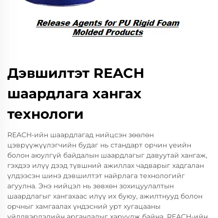
Дэвшилтэт REACH
шаардлага хангах
технологи
REACH-ийн шаардлагад нийцсэн зөөлөн
цэврүүжүүлэгчийн будаг нь стандарт орчин үеийн
болон аюулгүй байдалын шаардлагыг давуутай хангаж,
гэхдээ илүү дээд түвшний ажиллах чадварыг хадгалан
үлдээсэн шинэ дэвшилтэт найрлага технологийг
агуулна. Энэ нийцэл нь зөвхөн зохицуулалтын
шаардлагыг хангахаас илүү их буюу, ажилтнууд болон
орчныг хамгаалах үндэсний урт хугацааны
үйлдвэрлэлийн аргачлалыг харуулж байна. REACH-ийн