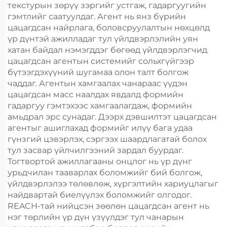
текстурын зөрүү зэргийг устгаж, гадаргуугийн
гэмтлийг саатуулдаг. Агент нь янз бүрийн
цацагдсан найрлага, боловсруулалтын нөхцөлд
үр дүнтэй ажилладаг тул үйлдвэрлэлийн уян
хатан байдал нэмэгддэг бөгөөд үйлдвэрлэгчид
цацагдсан агентын системийг сольхгүйгээр
бүтээгдэхүүний шугамаа олон талт болгож
чаддаг. Агентын хамгаалах чанараас үүдэн
цацагдсан масс наалдах явдалд формийн
гадаргуу гэмтэхээс хамгаалагдаж, формийн
амьдрал эрс сунадаг. Дээрх дэвшилтэт цацагдсан
агентыг ашиглахад формийг илүү бага удаа
гүнзгий цэвэрлэх, сэргээх шаардлагатай болох
тул засвар үйлчилгээний зардал буурдаг.
Тогтвортой ажиллагааны онцлог нь үр дүнг
урьдчилан тааварлах боломжийг бий болгож,
үйлдвэрлэлээ төлөвлөж, хүргэлтийн хариуцлагыг
найдвартай биелүүлэх боломжийг олгодог.
REACH-тай нийцсэн зөөлөн цацагдсан агент нь
нэг төрлийн үр дүн үзүүлдэг тул чанарын