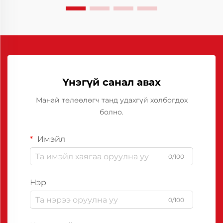
Үнэгүй санал авах
Манай төлөөлөгч танд удахгүй холбогдох
болно.
Имэйл
0/100
Нэр
0/100