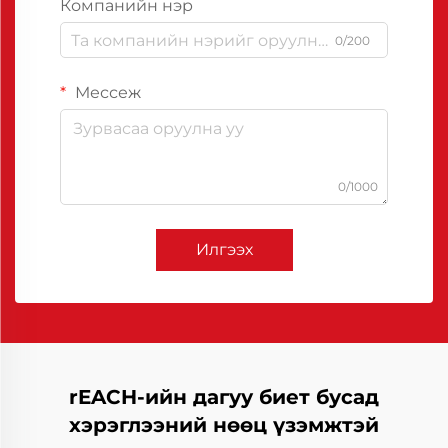
Компанийн нэр
0/200
Мессеж
0/1000
Илгээх
rEACH-ийн дагуу биет бусад
хэрэглээний нөөц үзэмжтэй