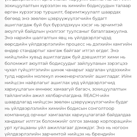
зохицуулалтын хүрээлэн нь химийн бодисуудын талаар
өргөн хүрээгээр туршилт, баримтжуулалт шаардах
бөгөөд энэ зөөлөн цэврүүжүүлэгчийн будагт
ашиглагдаж буй бүх бүрэлдэхүүн хэсэг нь эрчимтэй
аюулгүй байдлын үнэлгээг туулсаныг баталгаажуулна.
Энэ нарийн шалгалтын явц нь үйлдвэрлэгчдэд
өөрсдийн үйлдвэрлэлийн процесс нь дэлхийн хамгийн
өндөр стандартыг хангаж байгааг итгэл өгдөг. Энэ
нийцлийн хувьд ашиглагдаж буй дэвшилтэт хими нь
боломжит аюултай бодисуудыг зайлуулахын зэрэгцээ
чухал гүйцэтгэлийн шинж чанарыг хадгалан үлдээхийн
тулд нарийн молекул инженерчлэлийг ашигладаг. Ийм
нийцсэн найрлагыг ашиглах үед үйлдвэрлэгчид
хариуцлагын өмнөөс хамаагүй багасч, зохицуулалтын
тайлангийн ажил хялбарчлагдана. REACH-ийн
шаардлагад нийцсэн зөөлөн цэврүүжүүлэгчийн будаг
нь үйлдвэрлэлийн химийн бодисын сонголтоор
компаниуд орчныг хамгаалах хариуцлагатай байдалдаа
хандахыг илтгэх боломжийг олгох замаар корпорацийн
урт хугацааны үйл ажиллагааг дэмждэг. Энэ нь ногоон
үйлдвэрлэлийн зарчимтой нийцэх нь брендийн