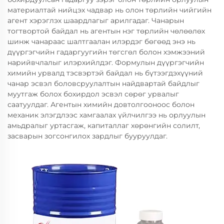
материалтай нийцэх чадвар нь олон төрлийн чийгийн
агент хэрэглэх шаардлагыг арилгадаг. Чанарын
тогтвортой байдал нь агентын нэг төрлийн чөлөөлөх
шинж чанараас шалтгаалан илэрдэг бөгөөд энэ нь
дүүргэгчийн гадаргуугийн төгсгөл болон хэмжээний
нарийвчлалыг илэрхийлдэг. Формулын дүүргэгчийн
химийн урвалд тэсвэртэй байдал нь бүтээгдэхүүний
чанар эсвэл боловсруулалтын найдвартай байдлыг
муутгаж болох бохирдол эсвэл сөрөг урвалыг
саатуулдаг. Агентын химийн довтолгооноос болон
механик элэгдлээс хамгаалах үйлчилгээ нь орлуулын
амьдралыг уртасгаж, капиталлаг хөрөнгийн солилт,
засварын зогсонгилох зардлыг бууруулдаг.