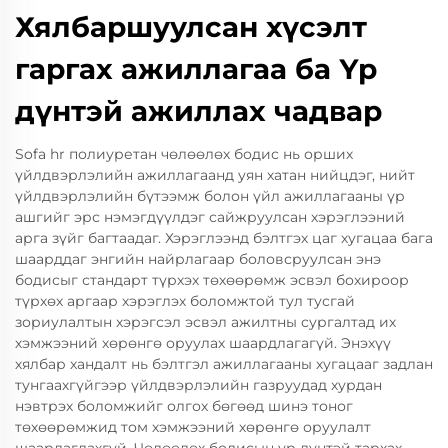
Хялбаршуулсан хүсэлт
гаргах ажиллагаа ба Үр
дүнтэй ажиллах чадвар
Sofa hr полиуретан чөлөөлөх бодис нь орших
үйлдвэрлэлийн ажиллагаанд уян хатан нийцдэг, нийт
үйлдвэрлэлийн бүтээмж болон үйл ажиллагааны үр
ашгийг эрс нэмэгдүүлдэг сайжруулсан хэрэглээний
арга зүйг багтаадаг. Хэрэглээнд бэлтгэх цаг хугацаа бага
шаарддаг энгийн найрлагаар боловсруулсан энэ
бодисыг стандарт түрхэх төхөөрөмж эсвэл бохироор
түрхөх аргаар хэрэглэх боломжтой тул тусгай
зориулалтын хэрэгсэл эсвэл ажилтны сургалтад их
хэмжээний хөрөнгө оруулах шаардлагагүй. Энэхүү
хялбар хандалт нь бэлтгэл ажиллагааны хугацааг задлан
тунгаахгүйгээр үйлдвэрлэлийн газруудад хурдан
нэвтрэх боломжийг олгох бөгөөд шинэ тоног
төхөөрөмжид том хэмжээний хөрөнгө оруулалт