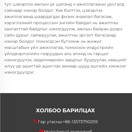
тул цэвэрлэх ажлын үе шатанд ч ажиллагааны урсгалд
сайнаар нэмэр болдог. Хэв бэлтгэх, цэвэрлэх
ажиллагаанд шаардагдах физик ачаалал багасаж,
хэрэглээний процессын энгийн байдал нь ажилтны
хангалттай байдлыг нэмэгдүүлж, ажлын байран дээрх
сайн дурыг сайжруулах, ажилтны эргэлт багасахад
нэмэр болдог. Нэмэгдсэн бүтээмж нь жижиг
масштабын үйл ажиллагаа, томоохон индустрийн
үйлдвэрлэлийн газруудын аль алинд нь гарцыг
нэмэгдүүлэх, хөдөлмөрийн зардлыг бууруулах, нөөцийг
илүү үр ашигтай ашиглах замаар шууд ашгийн хэмжээг
нэмэгдүүлдэг.
ХОЛБОО БАРИЛЦАХ
Гар утасны:
+86-13573790259
Мэйл:
[email protected]