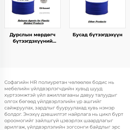
Дурслын мөрдөгч
Бусад бүтээгдэхүүн
бүтээгдэхүүний
хариуцагчид
Софагийн HR полиуретан чөлөөлөх бодис нь
мебелийн үйлдвэрлэгчдийн хувьд шууд
хүртээмжтэй үйл ажиллагааны давуу талуудыг
олгох бөгөөд үйлдвэрлэлийн үр ашгийг
сайжруулах, зардлыг бууруулахад хувь нэмэр
болдог. Энэхүү дэвшилтэт найрлага нь цикл бүрт
ороомогийг зайлшгүй цэвэрлэх шаардлагыг
арилгаж, үйлдвэрлэлийн зогсонги байдлыг эрс