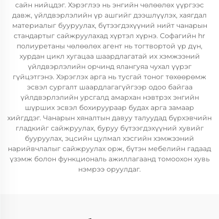
сайн нийцдэг. Хэрэглээ нь энгийн чөлөөлөх үүргээс
давж, үйлдвэрлэлийн үр ашгийг дээшлүүлэх, хаягдал
материалыг бууруулах, бүтээгдэхүүний нийт чанарын
стандартыг сайжруулахад хүртэл хүрнэ. Софагийн hr
полиуретаны чөлөөлөх агент нь тогтвортой үр дүн,
хурдан цикл хугацаа шаардлагатай их хэмжээний
үйлдвэрлэлийн орчинд ялангуяа чухал үүрэг
гүйцэтгэнэ. Хэрэглэх арга нь тусгай тоног төхөөрөмж
эсвэл сургалт шаардлагагүйгээр одоо байгаа
үйлдвэрлэлийн урсгалд амархан нэвтрэх энгийн
шүрших эсвэл бохируураар будах арга замаар
хийгддэг. Чанарын хяналтын давуу талуудад бүрхэвчийн
гладкийг сайжруулах, буруу бүтээгдэхүүний хувийг
бууруулах, эцсийн цулмал хэсгийн хэмжээний
нарийвчлалыг сайжруулах орж, бүтэн мебелийн гадаад
үзэмж болон функциональ ажиллагаанд томоохон хувь
нэмрээ оруулдаг.