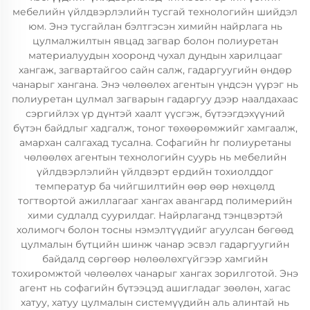
мебелийн үйлдвэрлэлийн тусгай технологийн шийдэл
юм. Энэ тусгайлан бэлтгэсэн химийн найрлага нь
цулмалжилтын явцад загвар болон полиуретан
материалуудын хооронд чухал дундын харилцааг
хангаж, загвартайгоо сайн салж, гадаргуугийн өндөр
чанарыг хангана. Энэ чөлөөлөх агентын үндсэн үүрэг нь
полиуретан цулмал загварын гадаргуу дээр наалдахаас
сэргийлэх үр дүнтэй хаалт үүсгэж, бүтээгдэхүүний
бүтэн байдлыг хадгалж, тоног төхөөрөмжийг хамгаалж,
амархан салгахад тусална. Софагийн hr полиуретаны
чөлөөлөх агентын технологийн суурь нь мебелийн
үйлдвэрлэлийн үйлдвэрт ердийн тохиолддог
температур ба чийгшилтийн өөр өөр нөхцөлд
тогтвортой ажиллагааг хангах авангард полимерийн
хими судлалд суурилдаг. Найрлаганд тэнцвэртэй
холимогч болон тосны нэмэлтүүдийг агуулсан бөгөөд
цулмалын бүтцийн шинж чанар эсвэл гадаргуугийн
байдалд сөргөөр нөлөөлөхгүйгээр хамгийн
тохиромжтой чөлөөлөх чанарыг хангах зорилготой. Энэ
агент нь софагийн бүтээцэд ашигладаг зөөлөн, хагас
хатуу, хатуу цулмалын системүүдийн аль алинтай нь