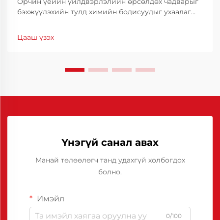
Орчин үеийн үйлдвэрлэлийн өрсөлдөх чадварыг
бэхжүүлэхийн тулд химийн бодисуудыг ухаалаг
сонгох нь зүйтэй юм. Молдын үр ашиг нь зөвхөн
техникийн талаас бус, санхүүгийн хувьд ч чухал
Цааш үзэх
байдаг. Молдын ажиллагааг оновчлох нь циклийн
хугацааг огцом бууруулах боломжийг олгодог.
Үнэгүй санал авах
Манай төлөөлөгч танд удахгүй холбогдох
болно.
Имэйл
0/100