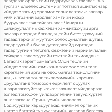
элэгдлээс ороомгийн гадаргууг хамгаалдаг. Энэ
тусгай чөлөөлөх системийг тогтмол ашигласнаар
үйлдвэрлэгчид ороомог солих давтамж, засвар
үйлчилгээний зардлыг хамгийн ихээр
бууруулдаг гэж тайлагнадаг. Чанарын
сайжруулалт нь хэд хэдэн хэмжигдэхүйц арга
замаар илэрдэг бөгөөд эцсийн бүтээгдэхүүний
гадаад төрхийг муутгаж болох суналтын шугам,
гадаргуугийн бусад дутагдалтайд хүргэдэг
гадаргуугийн төгсгөл, хэмжээний нарийвчлалын
сайжрал, гадаргуугийн гэмтлийн тохиолдлыг
багасгах зэрэгт хамаатай. Олон төрлийн
үйлдвэрлэлийн хэмжээнд тохирох олон талт
хэрэглээний арга нь одоо байгаа технологийн
явцын эсвэл тоног төхөөрөмжийн хөрөнгө
оруулалтанд томоохон өөрчлөлт оруулах
шаардлагагүйгээр жижиг захидалт үйлдвэрээс
эхлээд томоохон үйлдвэрлэлийн төвүүд хүртэл
ашиглагдана. Орчин үеийн чөлөөлөх
бодисуудтай харьцуулахад нийлмэл органик
нэгдэл багатай тул уусгагчийн ялгарал багасаж,