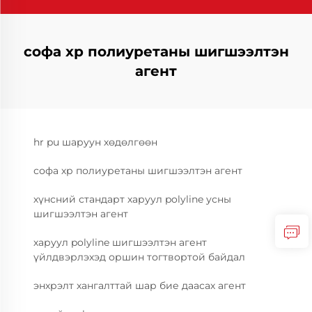
софа хр полиуретаны шигшээлтэн
агент
hr pu шаруун хөдөлгөөн
софа хр полиуретаны шигшээлтэн агент
хүнсний стандарт харуул polyline усны
шигшээлтэн агент
харуул polyline шигшээлтэн агент
үйлдвэрлэхэд оршин тогтвортой байдал
энхрэлт хангалттай шар бие даасах агент