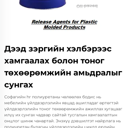
Дээд зэргийн хэлбэрээс
хамгаалах болон тоног
төхөөрөмжийн амьдралыг
сунгах
Софагийн hr полиуретаны чөлөөлөх бодис нь
мебелийн үйлдвэрлэлийн явцад ашигладаг өртөгтэй
үйлдвэрлэлийн тоног төхөөрөмжийн ажиллах хугацааг
илүү их сунгах чадвар сайтай тусгалын хамгаалалтын
онцлог шинж чанартай. Энэхүү дэвшилтэт найрлага нь
полиуретан будагны үйлдвэрлэлийн циклд ердийн