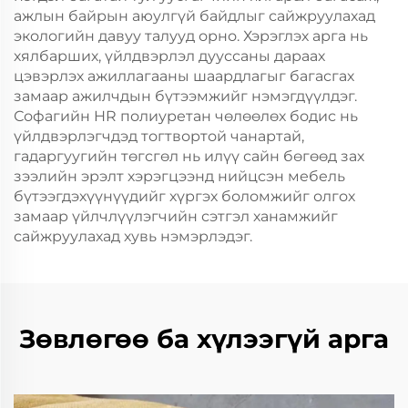
ажлын байрын аюулгүй байдлыг сайжруулахад
экологийн давуу талууд орно. Хэрэглэх арга нь
хялбарших, үйлдвэрлэл дууссаны дараах
цэвэрлэх ажиллагааны шаардлагыг багасгах
замаар ажилчдын бүтээмжийг нэмэгдүүлдэг.
Софагийн HR полиуретан чөлөөлөх бодис нь
үйлдвэрлэгчдэд тогтвортой чанартай,
гадаргуугийн төгсгөл нь илүү сайн бөгөөд зах
зээлийн эрэлт хэрэгцээнд нийцсэн мебель
бүтээгдэхүүнүүдийг хүргэх боломжийг олгох
замаар үйлчлүүлэгчийн сэтгэл ханамжийг
сайжруулахад хувь нэмэрлэдэг.
Зөвлөгөө ба хүлээгүй арга