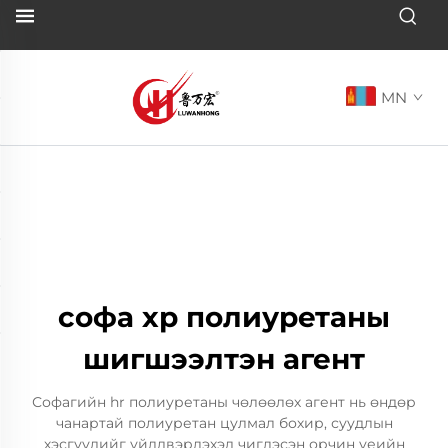
MN
софа хр полиуретаны
шигшээлтэн агент
Софагийн hr полиуретаны чөлөөлөх агент нь өндөр
чанартай полиуретан цулмал бохир, суудлын
хэсгүүдийг үйлдвэрлэхэд чиглэсэн орчин үеийн