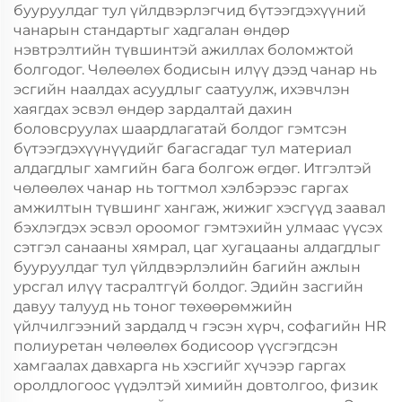
бууруулдаг тул үйлдвэрлэгчид бүтээгдэхүүний
чанарын стандартыг хадгалан өндөр
нэвтрэлтийн түвшинтэй ажиллах боломжтой
болгодог. Чөлөөлөх бодисын илүү дээд чанар нь
эсгийн наалдах асуудлыг саатуулж, ихэвчлэн
хаягдах эсвэл өндөр зардалтай дахин
боловсруулах шаардлагатай болдог гэмтсэн
бүтээгдэхүүнүүдийг багасгадаг тул материал
алдагдлыг хамгийн бага болгож өгдөг. Итгэлтэй
чөлөөлөх чанар нь тогтмол хэлбэрээс гаргах
амжилтын түвшинг хангаж, жижиг хэсгүүд заавал
бэхлэгдэх эсвэл ороомог гэмтэхийн улмаас үүсэх
сэтгэл санааны хямрал, цаг хугацааны алдагдлыг
бууруулдаг тул үйлдвэрлэлийн багийн ажлын
урсгал илүү тасралтгүй болдог. Эдийн засгийн
давуу талууд нь тоног төхөөрөмжийн
үйлчилгээний зардалд ч гэсэн хүрч, софагийн HR
полиуретан чөлөөлөх бодисоор үүсгэгдсэн
хамгаалах давхарга нь хэсгийг хүчээр гаргах
оролдлогоос үүдэлтэй химийн довтолгоо, физик