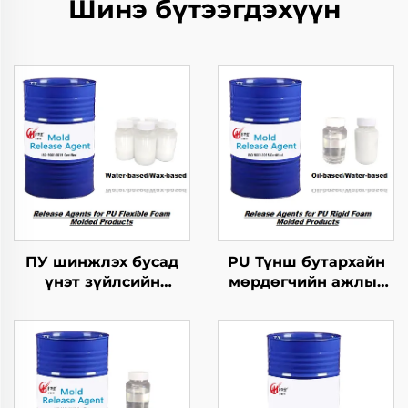
Шинэ бүтээгдэхүүн
ПУ шинжлэх бусад
PU Түнш бутархайн
үнэт зүйлсийн
мөрдөгчийн ажлыг
хангамжтой
зохицуулах тусгайлал
бутархайг гаргах
агент