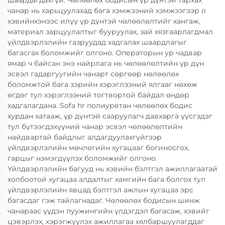
шаардагдахгүй. Чөлөөлөх бодисын үр дүнтэй тархах
чанар нь харьцуулахад бага хэмжээний хэмжээгээр л
хэвийнхэнээс илүү үр дүнтэй чөлөөлөлтийг хангаж,
материал зарцуулалтыг бууруулах, зай хязгаарлагдмал
үйлдвэрлэлийн газруудад хадгалах шаардлагыг
багасгах боломжийг олгоно. Операторын ур чадвар
ямар ч байсан энэ найрлага нь чөлөөлөлтийн үр дүн
эсвэл гадаргуугийн чанарт сөргөөр нөлөөлөх
боломжтой бага зэрийн хэрэглээний ялгааг нөхөж
өгдөг тул хэрэглээний тогтвортой байдал өндөр
хадгалагдана. Sofa hr полиуретан чөлөөлөх бодис
хурдан хатааж, үр дүнтэй сааруулагч давхарга үүсгэдэг
тул бүтээгдэхүүний чанар эсвэл чөлөөлөлтийн
найдвартай байдлыг алдагдуулахгүйгээр
үйлдвэрлэлийн мөчлөгийн хугацааг богиносгох,
гарцыг нэмэгдүүлэх боломжийг олгоно.
Үйлдвэрлэлийн багууд нь хэвийн бэлтгэл ажиллагаатай
холбоотой хугацаа алдалтыг хамгийн бага болгох тул
үйлдвэрлэлийн явцад бэлтгэл ажлын хугацаа эрс
багасдаг гэж тайлагнадаг. Чөлөөлөх бодисын шинж
чанараас үүдэн пуужингийн үлдэгдэл багасаж, хэвийг
цэвэрлэх, хэрэгжүүлэх ажиллагаа хялбаршуулагддаг