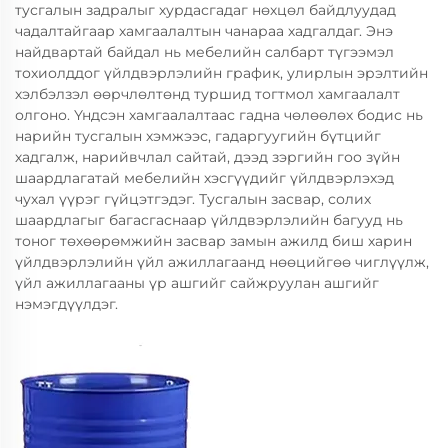
тусгалын задралыг хурдасгадаг нөхцөл байдлуудад
чадалтайгаар хамгаалалтын чанараа хадгалдаг. Энэ
найдвартай байдал нь мебелийн салбарт түгээмэл
тохиолддог үйлдвэрлэлийн график, улирлын эрэлтийн
хэлбэлзэл өөрчлөлтөнд туршид тогтмол хамгаалалт
олгоно. Үндсэн хамгаалалтаас гадна чөлөөлөх бодис нь
нарийн тусгалын хэмжээс, гадаргуугийн бүтцийг
хадгалж, нарийвчлал сайтай, дээд зэргийн гоо зүйн
шаардлагатай мебелийн хэсгүүдийг үйлдвэрлэхэд
чухал үүрэг гүйцэтгэдэг. Тусгалын засвар, солих
шаардлагыг багасгаснаар үйлдвэрлэлийн багууд нь
тоног төхөөрөмжийн засвар замын ажилд биш харин
үйлдвэрлэлийн үйл ажиллагаанд нөөцийгөө чиглүүлж,
үйл ажиллагааны үр ашгийг сайжруулан ашгийг
нэмэгдүүлдэг.