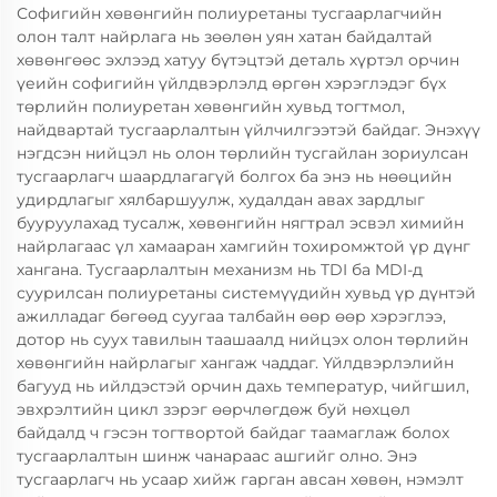
Софигийн хөвөнгийн полиуретаны тусгаарлагчийн
олон талт найрлага нь зөөлөн уян хатан байдалтай
хөвөнгөөс эхлээд хатуу бүтэцтэй деталь хүртэл орчин
үеийн софигийн үйлдвэрлэлд өргөн хэрэглэдэг бүх
төрлийн полиуретан хөвөнгийн хувьд тогтмол,
найдвартай тусгаарлалтын үйлчилгээтэй байдаг. Энэхүү
нэгдсэн нийцэл нь олон төрлийн тусгайлан зориулсан
тусгаарлагч шаардлагагүй болгох ба энэ нь нөөцийн
удирдлагыг хялбаршуулж, худалдан авах зардлыг
бууруулахад тусалж, хөвөнгийн нягтрал эсвэл химийн
найрлагаас үл хамааран хамгийн тохиромжтой үр дүнг
хангана. Тусгаарлалтын механизм нь TDI ба MDI-д
суурилсан полиуретаны системүүдийн хувьд үр дүнтэй
ажилладаг бөгөөд суугаа талбайн өөр өөр хэрэглээ,
дотор нь суух тавилын таашаалд нийцэх олон төрлийн
хөвөнгийн найрлагыг хангаж чаддаг. Үйлдвэрлэлийн
багууд нь ийлдэстэй орчин дахь температур, чийгшил,
эвхрэлтийн цикл зэрэг өөрчлөгдөж буй нөхцөл
байдалд ч гэсэн тогтвортой байдаг таамаглаж болох
тусгаарлалтын шинж чанараас ашгийг олно. Энэ
тусгаарлагч нь усаар хийж гарган авсан хөвөн, нэмэлт