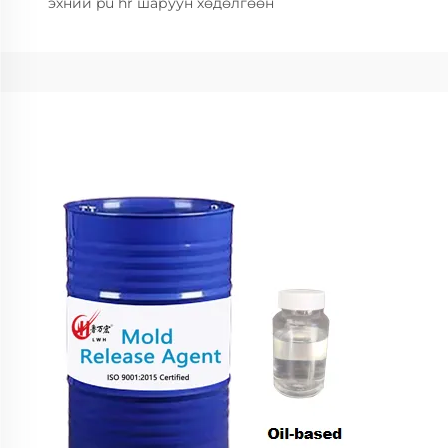
эхний pu hr шаруун хөдөлгөөн