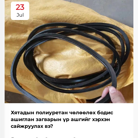
23
Jul
Хятадын полиуретан чөлөөлөх бодис
ашиглан загварын үр ашгийг хэрхэн
сайжруулах вэ?