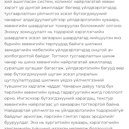
хий ашигласан систем, холимог найрлагатай хөвөн
зэрэгт үр дүнтэй ажилладаг бөгөөд үйлдвэрлэгчдэд
тусгаарлалтын үйлчилгээ эсвэл бүтээгдэхүүний
чанарыг алдагдуулахгүйгээр үйлдвэрлэлийн хуваарь,
хөвөнгийн шаардлагыг тохируулах боломжийг олгоно.
Энэхүү зохицуулалт нь тодорхой хэрэглэгчийн
шаардлага эсвэл загварын шаардлагад нийцүүлэн янз
бүрийн хөвөнгийн төрлүүдэд байнга шилжих
захидагчийн мебелийн үйлдвэрлэгчдэд онцгой ач
холбогдолтой байдаг. Тогтмол тусгаарлалтын шинж
чанар нь шинэ хөвөнгийн найрлагатай ажиллахад
суралцах хугацааг багасгаж, үйлдвэрлэлийн багууд өөр
өөр бүтээгдэхүүний шугам эсвэл улиралын
цуглуулалтуудад шилжих үедээ үйлчилгээний
түвшингээ хадгалж чаддаг. Чанарын давуу талд бүх
төрлийн хөвөнгийн хувьд гадаргуугийн жигд гоёллолт
орно. Ингэснээр бүтээгдэхүүний харагдац, текстур
хөвөнгийн найрлагаас үл хамааран тогтвортой байна.
Найдвартай үйлчилгээ нь үйлдвэрлэлийн тодорхойгүй
байдлыг арилгаж, партийн гэмтэл гарах эрсдэлийг
бууруулдаг. Энэ нь хүргэлтийн хуваарь, хэрэглэгчийн
хангамжийн түвшинд ихээхэн нөлөөлж болзошгүй.