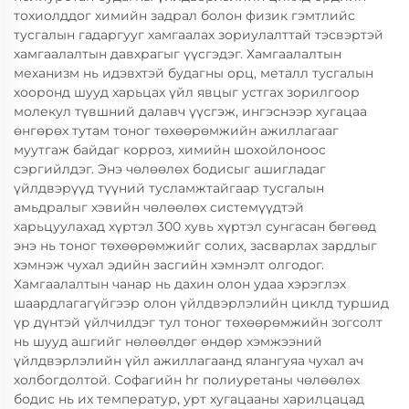
тохиолддог химийн задрал болон физик гэмтлийс
тусгалын гадаргууг хамгаалах зориулалттай тэсвэртэй
хамгаалалтын давхрагыг үүсгэдэг. Хамгаалалтын
механизм нь идэвхтэй будагны орц, металл тусгалын
хооронд шууд харьцах үйл явцыг устгах зорилгоор
молекул түвшний далавч үүсгэж, ингэснээр хугацаа
өнгөрөх тутам тоног төхөөрөмжийн ажиллагааг
муутгаж байдаг корроз, химийн шохойлоноос
сэргийлдэг. Энэ чөлөөлөх бодисыг ашигладаг
үйлдвэрүүд түүний тусламжтайгаар тусгалын
амьдралыг хэвийн чөлөөлөх системүүдтэй
харьцуулахад хүртэл 300 хувь хүртэл сунгасан бөгөөд
энэ нь тоног төхөөрөмжийг солих, засварлах зардлыг
хэмнэж чухал эдийн засгийн хэмнэлт олгодог.
Хамгаалалтын чанар нь дахин олон удаа хэрэглэх
шаардлагагүйгээр олон үйлдвэрлэлийн циклд туршид
үр дүнтэй үйлчилдэг тул тоног төхөөрөмжийн зогсолт
нь шууд ашгийг нөлөөлдөг өндөр хэмжээний
үйлдвэрлэлийн үйл ажиллагаанд ялангуяа чухал ач
холбогдолтой. Софагийн hr полиуретаны чөлөөлөх
бодис нь их температур, урт хугацааны харилцацад