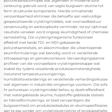
poliuretaanskuimtipes wat algemeen in moderne sofa-
verbouing gebruik word, van sagte buigsaam skuime tot
ferm strukturele komponente. Hierdie omvattende
versoenbaarheid elimineer die behoefte aan veelvuldige
gespesialiseerde vrylatingmiddels, wat voorraadbestuur
vereenvoudig en aankoopkoste verminder, terwyl optimaal
resultate verseker word ongeag skuimdigtheid of chemiese
samestelling. Die vrylatingmeganisme funksioneer
effektief met beide TDI- en MDI-gebaseerde
poliuretaanstelsels, en akkommodeer die uiteenlopende
skuimformulerings wat benodig word vir verskillende
sittoepassings en gemakvoorkeure. Vervaardigingspanne
profiteer van die voorspelbare vrylatingeienskappe wat
stabiel bly tydens wisselende produksieomstandighede,
insluitend temperatuursvingerings,
humiditeitsveranderings en verskillende verhardingsiklusse
wat algemeen in industriële omgewings voorkom. Die sofa
hr poliuretaan vrylatingmiddel behou sy doeltreffendheid
met watergebliesde skuime, hulpstoffe-gebliesde stelsels
en hibriedformulerings, en bied vervaardigers die
buigsaamheid om produksieskedules en skuimspesifikasies
aan te pas sonder om vrylatingverrigting of produkgehalte