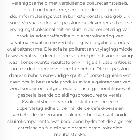
verenigbaarheid met verskillende poliuretaanstelsels,
insluitend buigsame, semi-rigiede en rigiede
skuimformulerings wat in bankstelkonstruksie gebruik
word. Vervaardigingstoepassings strek verder as basiese
vrylagingsfunksionaliteit en sluit in die verbetering van
produksiedoeltreffendheid, die vermindering van
afvalmateriaal en die verbetering van algehele produk
kwaliteitsnorme. Die sofa hr poliuretaan vrylagingsmiddel
bewys veral waardevol in hoë-volume produksiomgewings
waar konsekwente resultate en vinnige siklusse krities is
om mededingende voordeel te behou. Die toepassing
daarvan behels eenvoudige spuit- of borseltegnieke wat
naadloos in bestaande produksievloeie geïntegreer kan
word sonder om uitgebreide uitrustingsmodifikasies of
gespesialiseerde opleidingsprosedures te vereis.
Kwaliteitsbeheervoordele sluit in verbeterde
oppervlaksgladheid, verminderde defekkoerse en
verbeterde dimensionele akkuraatheid van voltooide
skuimkomponente, wat beduidend bydra tot die algehele
estetiese en funksionele prestasie van voltooide
meubelstukke.