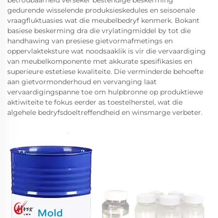
betroubaarheid verseker bestendige beskerming
gedurende wisselende produksieskedules en seisoenale
vraagfluktuasies wat die meubelbedryf kenmerk. Bokant
basiese beskerming dra die vrylatingmiddel by tot die
handhawing van presiese gietvormafmetings en
oppervlakteksture wat noodsaaklik is vir die vervaardiging
van meubelkomponente met akkurate spesifikasies en
superieure estetiese kwaliteite. Die verminderde behoefte
aan gietvormonderhoud en vervanging laat
vervaardigingspanne toe om hulpbronne op produktiewe
aktiwiteite te fokus eerder as toestelherstel, wat die
algehele bedryfsdoeltreffendheid en winsmarge verbeter.