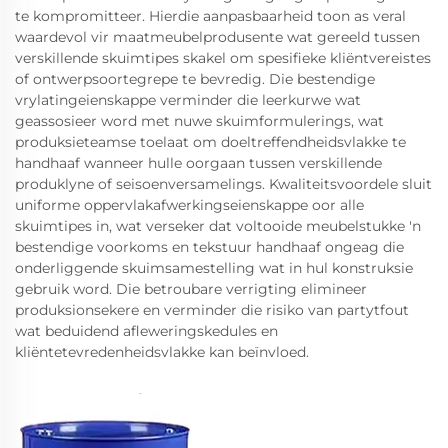
te kompromitteer. Hierdie aanpasbaarheid toon as veral
waardevol vir maatmeubelprodusente wat gereeld tussen
verskillende skuimtipes skakel om spesifieke kliëntvereistes
of ontwerpsoortegrepe te bevredig. Die bestendige
vrylatingeienskappe verminder die leerkurwe wat
geassosieer word met nuwe skuimformulerings, wat
produksieteamse toelaat om doeltreffendheidsvlakke te
handhaaf wanneer hulle oorgaan tussen verskillende
produklyne of seisoenversamelings. Kwaliteitsvoordele sluit
uniforme oppervlakafwerkingseienskappe oor alle
skuimtipes in, wat verseker dat voltooide meubelstukke 'n
bestendige voorkoms en tekstuur handhaaf ongeag die
onderliggende skuimsamestelling wat in hul konstruksie
gebruik word. Die betroubare verrigting elimineer
produksionsekere en verminder die risiko van partytfout
wat beduidend afleweringskedules en
kliëntetevredenheidsvlakke kan beïnvloed.