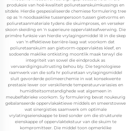
produksie van hoë-kwaliteit poliuretaanskuimkussings en
sitdele. Hierdie gespesialiseerde chemiese formulering tree
op as 'n noodsaaklike tussenpersoon tussen gietvorms en
poliuretaanmateriale tydens die skuimproses, en verseker
skoon skeiding en 'n superieure oppervlakteafwerwing. Die
primêre funksie van hierdie vrylagingsmiddel lê in die skep
van 'n effektiewe barrière-laag wat voorkom dat
poliuretaanskuim aan gietvorm-oppervlaktes kleef, en
sodoende maklike ontkisting moontlik maak terwyl die
integriteit van sowel die eindproduk as
vervaardigingsuitrusting behou bly. Die tegnologiese
raamwerk van die sofa hr poliuretaan vrylagingsmiddel
sluit gevorderde polimeerchemie in wat konsekwente
prestasie lewer oor verskillende temperatuurvariasies en
humiditeitsomstandighede wat algemeen in
meubelfabrieke voorkom. Sy formulering bevat noukeurig
gebalanseerde oppervlakaktiewe middels en smeerstowwe
wat sinergisties saamwerk om optimale
vrylatingseienskappe te bied sonder om die strukturele
eienskappe of oppervlaktekstuur van die skuim te
kompromitteer. Die middel toon opmerklike