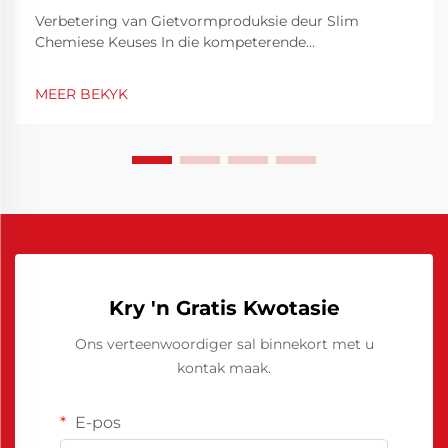
Verbetering van Gietvormproduksie deur Slim
Chemiese Keuses In die kompeterende
vervaardigingsomgewing is
gietvormdoeltreffendheid nie net 'n tegniese
MEER BEKYK
prioriteit nie, maar ook 'n finansiële noodsaaklikheid.
Deur gietvorme se werkverrigting te optimeer, kan
siklusse aansienlik verkort word, min...
Kry 'n Gratis Kwotasie
Ons verteenwoordiger sal binnekort met u
kontak maak.
E-pos