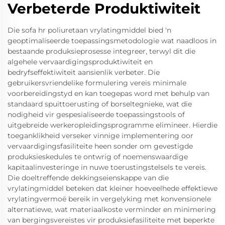
Verbeterde Produktiwiteit
Die sofa hr poliuretaan vrylatingmiddel bied 'n
geoptimaliseerde toepassingsmetodologie wat naadloos in
bestaande produksieprosesse integreer, terwyl dit die
algehele vervaardigingsproduktiwiteit en
bedryfseffektiwiteit aansienlik verbeter. Die
gebruikersvriendelike formulering vereis minimale
voorbereidingstyd en kan toegepas word met behulp van
standaard spuittoerusting of borseltegnieke, wat die
nodigheid vir gespesialiseerde toepassingstools of
uitgebreide werkeropleidingsprogramme elimineer. Hierdie
toeganklikheid verseker vinnige implementering oor
vervaardigingsfasiliteite heen sonder om gevestigde
produksieskedules te ontwrig of noemenswaardige
kapitaalinvesteringe in nuwe toerustingstelsels te vereis.
Die doeltreffende dekkingseienskappe van die
vrylatingmiddel beteken dat kleiner hoeveelhede effektiewe
vrylatingvermoë bereik in vergelyking met konvensionele
alternatiewe, wat materiaalkoste verminder en minimering
van bergingsvereistes vir produksiefasiliteite met beperkte