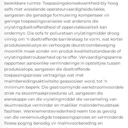
beskikbare ruimte. Toepassingskonsekwentheid bly hoog
selfs met wisselende operateurvaardigheidsvlakke,
aangesien die genadige formulering kompenseer vir
geringe toepassingsvariasies wat andersins die
vrylatingdoeltreffendheid of oppervlakkwaliteit kan
ondermyn. Die sofa hr poliuretaan vrylatingmiddel droog
vinnig om 'n doeltreffende barrièrelaag te vorm, wat korter
produksiesiklustye en verhoogde deurstroombeweging
moontlik maak sonder om produk kwaliteitsstandaarde of
vrylatingsbetroubaarheid op te offer. Vervaardigingspanne
rapporteer aansienlike verminderinge in opsteltjies tussen
produksielope, aangesien die doeltreffende
toepassingsproses vertragings wat met
malmbereidingsaktiwiteite geassosieer word, tot 'n
minimum beperk. Die gestroomlynde werkstroomvoordele
strek na skoonmaakprosedures uit, aangesien die
eienskappe van die vrylatingmiddel die versameling van
skuimresidue verminder en makliker malonderhoudstaak
fasiliteer. Werknemerstevredenheid neem toe as gevolg
van die vereenvoudigde toepassingsproses en verminderde
fisiese poging benodig vir malmvoorbereding en