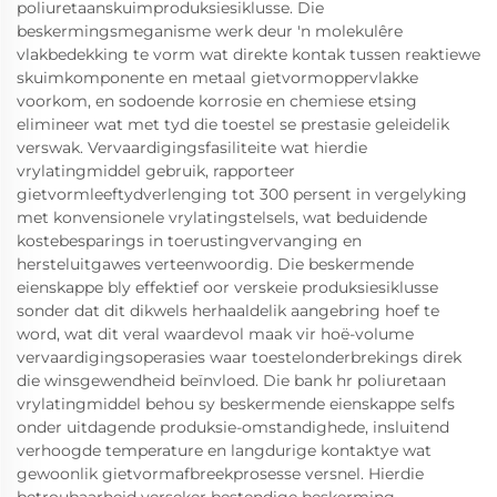
poliuretaanskuimproduksiesiklusse. Die
beskermingsmeganisme werk deur 'n molekulêre
vlakbedekking te vorm wat direkte kontak tussen reaktiewe
skuimkomponente en metaal gietvormoppervlakke
voorkom, en sodoende korrosie en chemiese etsing
elimineer wat met tyd die toestel se prestasie geleidelik
verswak. Vervaardigingsfasiliteite wat hierdie
vrylatingmiddel gebruik, rapporteer
gietvormleeftydverlenging tot 300 persent in vergelyking
met konvensionele vrylatingstelsels, wat beduidende
kostebesparings in toerustingvervanging en
hersteluitgawes verteenwoordig. Die beskermende
eienskappe bly effektief oor verskeie produksiesiklusse
sonder dat dit dikwels herhaaldelik aangebring hoef te
word, wat dit veral waardevol maak vir hoë-volume
vervaardigingsoperasies waar toestelonderbrekings direk
die winsgewendheid beïnvloed. Die bank hr poliuretaan
vrylatingmiddel behou sy beskermende eienskappe selfs
onder uitdagende produksie-omstandighede, insluitend
verhoogde temperature en langdurige kontaktye wat
gewoonlik gietvormafbreekprosesse versnel. Hierdie