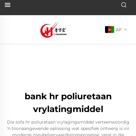
AF
bank hr poliuretaan
vrylatingmiddel
Die sofa hr poliuretaan vrylagingsmiddel verteenwoordig
'n toonaangewende oplossing wat spesifiek ontwerp is vir
moderne meubelvervaardigingsprosesse, veral in die