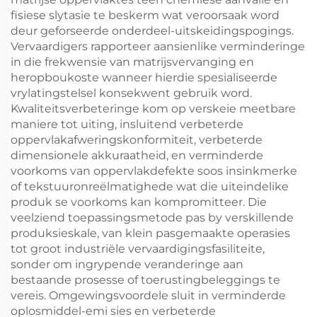
fisiese slytasie te beskerm wat veroorsaak word
deur geforseerde onderdeel-uitskeidingspogings.
Vervaardigers rapporteer aansienlike verminderinge
in die frekwensie van matrijsvervanging en
heropboukoste wanneer hierdie spesialiseerde
vrylatingstelsel konsekwent gebruik word.
Kwaliteitsverbeteringe kom op verskeie meetbare
maniere tot uiting, insluitend verbeterde
oppervlakafweringskonformiteit, verbeterde
dimensionele akkuraatheid, en verminderde
voorkoms van oppervlakdefekte soos insinkmerke
of tekstuuronreëlmatighede wat die uiteindelike
produk se voorkoms kan kompromitteer. Die
veelziend toepassingsmetode pas by verskillende
produksieskale, van klein pasgemaakte operasies
tot groot industriële vervaardigingsfasiliteite,
sonder om ingrypende veranderinge aan
bestaande prosesse of toerustingbeleggings te
vereis. Omgewingsvoordele sluit in verminderde
oplosmiddel-emi sies en verbeterde