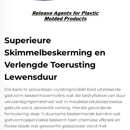
Superieure
Skimmelbeskerming en
Verlengde Toerusting
Lewensduur
Die bank hr poliuretaan vrylatingmiddel bied uitstekende
gietvorm-beskermsvermoëns wat die bedryfslewe van duur
vervaardigingsmateriaal wat in meubelproduksieprosesse
gebruik word, aansienlik verleng. Hierdie gevorderde
formulering skep 'n duursame beskermende barrière wat
gietvormoppervlakke beskerm teen chemiese afbreek en
fisiese skade wat gewoonlik geassosieer word met