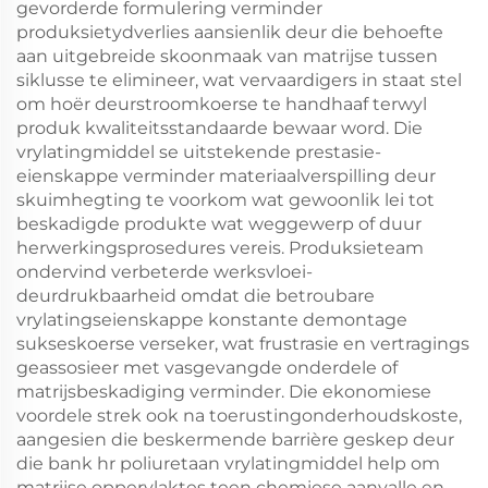
gevorderde formulering verminder
produksietydverlies aansienlik deur die behoefte
aan uitgebreide skoonmaak van matrijse tussen
siklusse te elimineer, wat vervaardigers in staat stel
om hoër deurstroomkoerse te handhaaf terwyl
produk kwaliteitsstandaarde bewaar word. Die
vrylatingmiddel se uitstekende prestasie-
eienskappe verminder materiaalverspilling deur
skuimhegting te voorkom wat gewoonlik lei tot
beskadigde produkte wat weggewerp of duur
herwerkingsprosedures vereis. Produksieteam
ondervind verbeterde werksvloei-
deurdrukbaarheid omdat die betroubare
vrylatingseienskappe konstante demontage
sukseskoerse verseker, wat frustrasie en vertragings
geassosieer met vasgevangde onderdele of
matrijsbeskadiging verminder. Die ekonomiese
voordele strek ook na toerustingonderhoudskoste,
aangesien die beskermende barrière geskep deur
die bank hr poliuretaan vrylatingmiddel help om
matrijse oppervlaktes teen chemiese aanvalle en