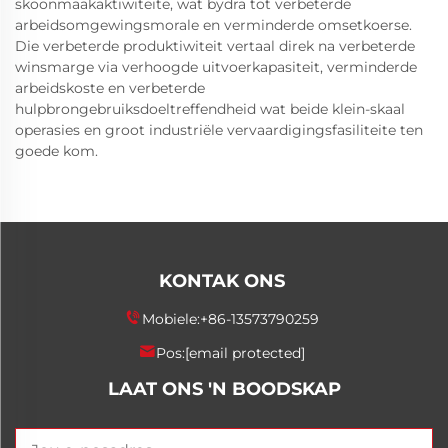
skoonmaakaktiwiteite, wat bydra tot verbeterde
arbeidsomgewingsmorale en verminderde omsetkoerse.
Die verbeterde produktiwiteit vertaal direk na verbeterde
winsmarge via verhoogde uitvoerkapasiteit, verminderde
arbeidskoste en verbeterde
hulpbrongebruiksdoeltreffendheid wat beide klein-skaal
operasies en groot industriële vervaardigingsfasiliteite ten
goede kom.
KONTAK ONS
Mobiele:
+86-13573790259
Pos:
[email protected]
LAAT ONS 'N BOODSKAP