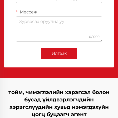
Мессеж
0/1000
Илгээх
тойм, чимэглэлийн хэрэгсэл болон
бусад үйлдвэрлэгчдийн
хэрэгслүүдийн хувьд нэмэгдэхүйн
цогц буцаагч агент