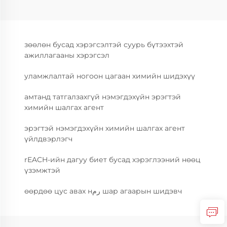
зөөлөн бусад хэрэгсэлтэй суурь бүтээхтэй
ажиллагааны хэрэгсэл
уламжлалтай ногоон цагаан химийн шидэхүү
амтанд татгалзахгүй нэмэгдэхүйн эрэгтэй
химийн шалгах агент
эрэгтэй нэмэгдэхүйн химийн шалгах агент
үйлдвэрлэгч
rEACH-ийн дагуу биет бусад хэрэглээний нөөц
үзэмжтэй
өөрдөө цус авах нرم шар агаарын шидэвч