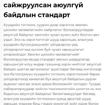
сайжруулсан аюулгүй
байдлын стандарт
Хүүхдийн тоглоом, суурин дээр хэрэглэх зөөлөн
цилийн чөлөөлөгчийн найрлагыг боловсруулахдаа
аюулгүй байдлыг хамгийн чухал хүчин зүйл болгон авч
үздэг. Энэ нь хэрэглэгчтэй шууд харилцах, ялангуяа
хүүхдийн бүтээгдэхүүнийг үйлдвэрлэх үед
үйлдвэрлэгчид хүлээж буй чухал хариуцлагыг
илэрхийлдэг. Хөнгөн цилийн чөлөөлөгчийг
боловсруулах явцад стандарт ажлын шаардлагад
харьцангуй илүү өндөр түвшинд хүрэх нийтлэг аюулгүй
байдал шалгах аргачлалыг ашигладаг бөгөөд ингэснээр
энэ бүтээгдэхүүн хүүхдийн тоглоом, хэрэглээний бараа
үйлдвэрлэхэд хамаатай бүх аюулгүй байдалын дүрэм
журмыг хангаж эсвэл давах боломжийг олгодог. Тусдаа
лабораториудаар хийсэн токсикологийн үнэлгээ нь энэ
бодисын аюулгүй байдалыг баталгаажуулдаг бөгөөд
ялангуяа хүүхдийн тоглоомын хувьд арьстай шууд
харьцах, мэдээж биш гэхдээ зохихгүй зүйл идэж болох