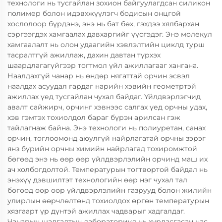
технологи нь тусгайлан зохион байгуулагдсан силикон
полимер болон идэвхжүүлэгч бодисын онцгой
хослолоор бүрдэнэ, энэ нь бат бөх, гэхдээ хялбархан
сэргээгдэх хамгаалах давхаргийг үүсгэдэг. Энэ молекул
хамгаалалт нь олон удаагийн хэвлэлтийн циклд турш
тасралтгүй ажиллаж, дахин давтан түрхэх
шаардлагагүйгээр тогтмол үйл ажиллагааг хангана.
Наалдахгүй чанар нь өндөр нягаттай орчин эсвэл
наалдах асуудал гардаг нарийн хэвийн геометртэй
ажиллах үед тусгайлан чухал байдаг. Үйлдвэрлэгчид
авалт сайжирч, орчинг хэвнээс салгах үед орчны удах,
хэв гэмтэх тохиолдол бараг бүрэн арилсан гэж
тайлагнаж байна. Энэ технологи нь полиуретан, санах
орчин, тоглоомонд аюулгүй найрлагатай орчны зэрэг
янз бүрийн орчны химийн найрлагад тохиромжтой
бөгөөд энэ нь өөр өөр үйлдвэрлэлийн орчинд маш их
ач холбогдолтой. Температурын тогтвортой байдал нь
энэхүү дэвшилтэт технологийн өөр нэг чухал тал
бөгөөд өөр өөр үйлдвэрлэлийн газрууд болон жилийн
улирлын өөрчлөлтөнд тохиолдох өргөн температурын
хязгаарт үр дүнтэй ажиллах чадварыг хадгалдаг.
Чанарын шалгалтын лабораториуд нь хурдасгасан нас