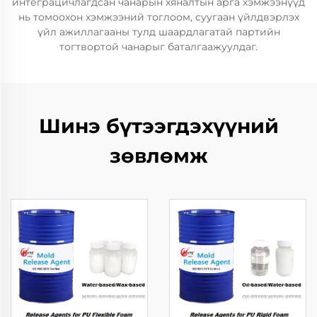
интеграцичлагдсан чанарын хяналтын арга хэмжээнүүд
нь томоохон хэмжээний тоглоом, суугаан үйлдвэрлэх
үйл ажиллагааны тулд шаардлагатай партийн
тогтвортой чанарыг баталгаажуулдаг.
Шинэ бүтээгдэхүүний
зөвлөмж