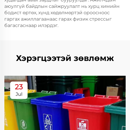
аюулгүй байдлын сайжруулалт нь хурц химийн
бодист өртөх, хүнд хөдөлмөртэй ороосноос
гаргах ажиллагаанаас гарах физик стрессыг
багасгаснаар илэрдэг.
Хэрэгцээтэй зөвлөмж
23
Jul