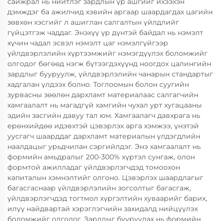
сайжрал нь нийтлэг зардлын үр ашгийг ихээхэн
дэмждэг ба ажилчид хэвийн аргаар шаардагдах цагийн
зөвхөн хэсгийг л ашиглан салгалтын үйлдлийг
гүйцэтгэж чаддаг. Энэхүү үр дүнтэй байдал нь нэмэлт
хүчин чадал эсвэл нэмэлт цаг нэмэлгүйгээр
үйлдвэрлэлийн хүртээмжийг нэмэгдүүлэх боломжийг
олгодог бөгөөд нэгж бүтээгдэхүүнд ноогдох цалингийн
зардлыг бууруулж, үйлдвэрлэлийн чанарын стандартыг
хадгалан үлдээх болно. Тоглоомын болон суугийн
зурвасны зөөлөн дархламт материалаас салгагчийн
хамгаалалт нь магадгүй хамгийн чухал урт хугацааны
эдийн засгийн давуу тал юм. Хамгаалагч давхрага нь
ерөнхийдөө идэвхтэй цэвэрлэх арга хэмжээ, үнэтэй
уусгагч шаарддаг дархламт материалын үлдэгдлийн
наалдацыг урьдчилан сэргийлдэг. Энэ хамгаалалт нь
формийн амьдралыг 200-300% хүртэл сунгаж, олон
формтой ажилладаг үйлдвэрлэгчдэд томоохон
капиталын хэмнэлтийг олгоно. Цэвэрлэх шаардлагыг
багасгаснаар үйлдвэрлэлийн зогсолтыг багасгаж,
үйлдвэрлэгчдэд тогтмол хүргэлтийн хуваарийг барих,
илүү найдвартай хэрэглэгчийн захидалд нийцүүлэх
боломжийг олгодог. Зардлыг бууруулах нь формийн