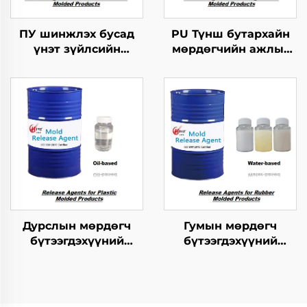
ПУ шинжлэх бусад
PU Түнш бутархайн
үнэт зүйлсийн
мөрдөгчийн ажлыг
хангамжтой
зохицуулах тусгайлал
бутархайг гаргах
агент
Дурслын мөрдөгч
Гумын мөрдөгч
бүтээгдэхүүний
бүтээгдэхүүний
хариуцагчид
хариуцагчид