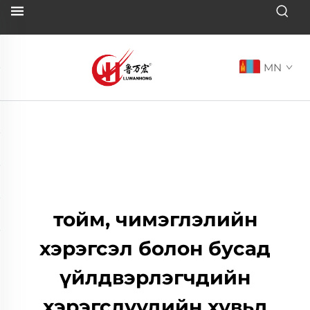
MN
тойм, чимэглэлийн
хэрэгсэл болон бусад
үйлдвэрлэгчдийн
хэрэгслүүдийн хувьд