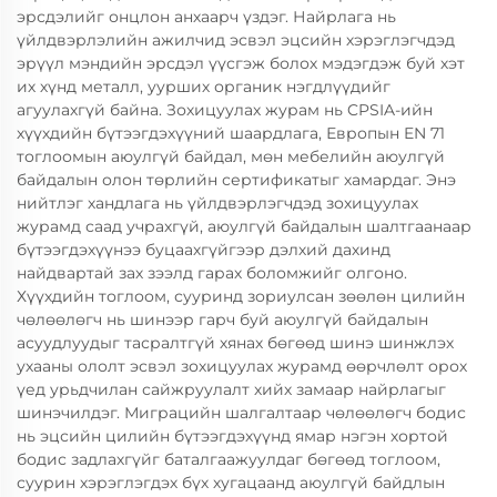
эрсдэлийг онцлон анхаарч үздэг. Найрлага нь
үйлдвэрлэлийн ажилчид эсвэл эцсийн хэрэглэгчдэд
эрүүл мэндийн эрсдэл үүсгэж болох мэдэгдэж буй хэт
их хүнд металл, уурших органик нэгдлүүдийг
агуулахгүй байна. Зохицуулах журам нь CPSIA-ийн
хүүхдийн бүтээгдэхүүний шаардлага, Европын EN 71
тоглоомын аюулгүй байдал, мөн мебелийн аюулгүй
байдалын олон төрлийн сертификатыг хамардаг. Энэ
нийтлэг хандлага нь үйлдвэрлэгчдэд зохицуулах
журамд саад учрахгүй, аюулгүй байдалын шалтгаанаар
бүтээгдэхүүнээ буцаахгүйгээр дэлхий дахинд
найдвартай зах зээлд гарах боломжийг олгоно.
Хүүхдийн тоглоом, сууринд зориулсан зөөлөн цилийн
чөлөөлөгч нь шинээр гарч буй аюулгүй байдалын
асуудлуудыг тасралтгүй хянах бөгөөд шинэ шинжлэх
ухааны ололт эсвэл зохицуулах журамд өөрчлөлт орох
үед урьдчилан сайжруулалт хийх замаар найрлагыг
шинэчилдэг. Миграцийн шалгалтаар чөлөөлөгч бодис
нь эцсийн цилийн бүтээгдэхүүнд ямар нэгэн хортой
бодис задлахгүйг баталгаажуулдаг бөгөөд тоглоом,
суурин хэрэглэгдэх бүх хугацаанд аюулгүй байдлын