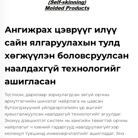
Ангижрах цэврүүг илүү
сайн ялгаруулахын тулд
хөгжүүлэн боловсруулсан
наалдахгүй технологийг
ашигласан
Тоглоом, дархлаар зориулагдсан эвгүй орчны
ариутгагчийн шинэлэг найрлага нь цаасан
бүтээгдэхүүний үйлдвэрлэлийн үр ашгийг
хувьсгалжуулсан наалдахгүй технологийг агуулдаг.
Энэхүү дэвшилтэт систем нь хамгийн төвөгтэй орчны
найрлагыг ч хэвний гадаргууд наалдуулахгүйгээр
молекул түвшинд инженерчлэлтийг ашигладаг. Энэ