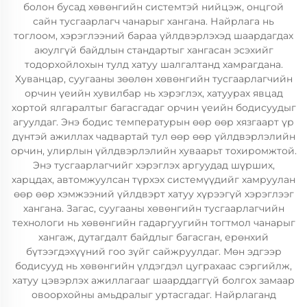
болон бусад хөвөнгийн системтэй нийцэж, онцгой
сайн тусгаарлагч чанарыг хангана. Найрлага нь
тоглоом, хэрэглээний бараа үйлдвэрлэхэд шаардагдах
аюулгүй байдлын стандартыг хангасан эсэхийг
тодорхойлохын тулд хатуу шалгалтанд хамрагдана.
Хуванцар, суугааны зөөлөн хөвөнгийн тусгаарлагчийн
орчин үеийн хувилбар нь хэрэглэх, хатуурах явцад
хортой ялгаралтыг багасгадаг орчин үеийн бодисуудыг
агуулдаг. Энэ бодис температурын өөр өөр хязгаарт үр
дүнтэй ажиллах чадвартай тул өөр өөр үйлдвэрлэлийн
орчин, улирлын үйлдвэрлэлийн хуваарьт тохиромжтой.
Энэ тусгаарлагчийг хэрэглэх аргуудад шүрших,
харцдах, автомжуулсан түрхэх системүүдийг хамруулан
өөр өөр хэмжээний үйлдвэрт хатуу хүрээгүй хэрэглээг
хангана. Загас, суугааны хөвөнгийн тусгаарлагчийн
технологи нь хөвөнгийн гадаргуугийн тогтмол чанарыг
хангаж, дутагдалт байдлыг багасган, ерөнхий
бүтээгдэхүүний гоо зүйг сайжруулдаг. Мөн эдгээр
бодисууд нь хөвөнгийн үлдэгдэл цуграхаас сэргийлж,
хатуу цэвэрлэх ажиллагааг шаарддаггүй болгох замаар
овоорхойны амьдралыг уртасгадаг. Найрлаганд