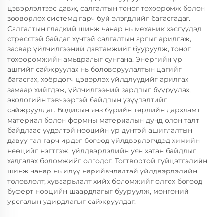
цэвэрлэлтээс давж, салгалтын тоног төхөөрөмж болон
зөөвөрлөх системд гарч буй элэгдлийг багасгадаг.
Салгалтын гладкий шинж чанар нь механик хэсгүүдэд
стресстэй байдаг хүчтэй салгалтын аргыг арилгаж,
засвар үйлчилгээний давтамжийг бууруулж, тоног
төхөөрөмжийн амьдралыг сунгана. Энергийн үр
ашгийг сайжруулах нь боловсруулалтын цагийг
багасгах, хоёрдогч цэвэрлэх үйлдлүүдийг арилгах
замаар хийгдэж, үйлчилгээний зардлыг бууруулах,
экологийн тэвчээртэй байдлын үзүүлэлтийг
сайжруулдаг. Бодисын янз бүрийн төрлийн дархламт
материал болон формны материалын дунд олон талт
байдлаас үүдэлтэй нөөцийн үр дүнтэй ашиглалтын
давуу тал гарч ирдэг бөгөөд үйлдвэрлэгчдэд химийн
нөөцийг нэгтгэж, үйлдвэрлэлийн уян хатан байдлыг
хадгалах боломжийг олгодог. Тогтвортой гүйцэтгэлийн
шинж чанар нь илүү нарийвчлалтай үйлдвэрлэлийн
төлөвлөлт, хуваарьлалт хийх боломжийг олгох бөгөөд
буферт нөөцийн шаардлагыг бууруулж, мөнгөний
урсгалын удирдлагыг сайжруулдаг.