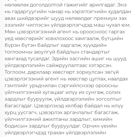
нөлөөлөх доголдолтой гажигийг арилгадаг. Энэ
нь гадаргуугийн чанар нь хэрэглэгчийн худалдан
авах шийдвэрийг шууд нөлөөлдөг премиум зах
зээлийг чиглэсэн үйлдвэрлэгчдэд маш чухал юм.
Мөн цэвэрлэгээний агент нь ороосноос гаргах
үед хөвсгөрийг ховхлохоос хамгаалж, бүтцийн
бүрэн бүтэн байдлыг хадгалж, хүүхдийн
тоглоомны аюулгүй байдлын стандартыг
хангахад тусалдаг. Эдийн засгийн ашиг нь шууд
үйлдвэрлэлийн сайжруулалтаас хэтэрсэн.
Тоглоом, дархлаар хөвсгөрт зориулсан эвгүй
цэвэрлэгээний агент нь хөвсгөр цуглах, наалдах
гэмтлийг урьдчилан сэргийлснээр ороосны
үйлчилгээний хугацааг илүү их сунгаж, солих
зардлыг бууруулж, үйлдвэрлэлийн зогсолтыг
багасгадаг. Цэвэрлэхэд хялбар байдал нь илүү
хурц уусгагч, цэвэрлэх аргачлалыг багасгаж,
үйлчилгээний ажилтаны зардлыг, химийн
бодисын зардлыг бууруулдаг. Орчин үеийн
үйлдвэрлэгчдэд трахан үйлдвэрлэлийн