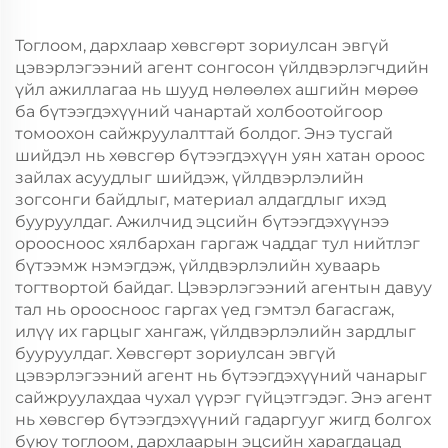
Тоглоом, дархлаар хөвсгөрт зориулсан эвгүй
цэвэрлэгээний агент сонгосон үйлдвэрлэгчдийн
үйл ажиллагаа нь шууд нөлөөлөх ашгийн мөрөө
ба бүтээгдэхүүний чанартай холбоотойгоор
томоохон сайжруулалттай болдог. Энэ тусгай
шийдэл нь хөвсгөр бүтээгдэхүүн уян хатан ороос
зайлах асуудлыг шийдэж, үйлдвэрлэлийн
зогсонги байдлыг, материал алдагдлыг ихэд
бууруулдаг. Ажилчид эцсийн бүтээгдэхүүнээ
ороосноос хялбархан гаргаж чаддаг тул нийтлэг
бүтээмж нэмэгдэж, үйлдвэрлэлийн хуваарь
тогтвортой байдаг. Цэвэрлэгээний агентын давуу
тал нь ороосноос гаргах үед гэмтэл багасгаж,
илүү их гарцыг хангаж, үйлдвэрлэлийн зардлыг
бууруулдаг. Хөвсгөрт зориулсан эвгүй
цэвэрлэгээний агент нь бүтээгдэхүүний чанарыг
сайжруулахдаа чухал үүрэг гүйцэтгэдэг. Энэ агент
нь хөвсгөр бүтээгдэхүүний гадаргууг жигд болгох
буюу тоглоом, дархлаарын эцсийн харагдацад