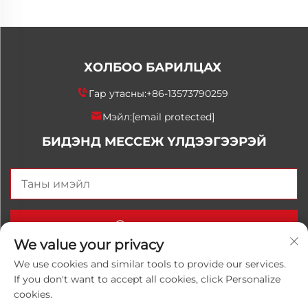
ХОЛБОО БАРИЛЦАХ
Гар утасны:
+86-13573790259
Мэйл:
[email protected]
БИДЭНД МЕССЕЖ ҮЛДЭЭГЭЭРЭЙ
Одоо илгээх
We value your privacy
We use cookies and similar tools to provide our services.
If you don't want to accept all cookies, click Personalize
Хуульчийн эрх © 2025 Орос Улаанхангай Луванхонг
cookies.
Химийн К°, Ltd. Бүх эрхүүд хадгалагдсан.
Нууцлалын