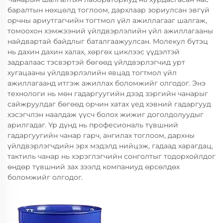
баралтын нөхцөлд тоглоом, дархлаар зориулсан эвгүй
орчны ариутгагчийн тогтмол үйл ажиллагааг шалгаж,
томоохон хэмжээний үйлдвэрлэлийн үйл ажиллагааны
найдвартай байдлыг баталгаажуулсан. Молекул бүтэц
нь дахин дахин халах, хөргөх циклээс үүдэлтэй
задралаас тэсвэртэй бөгөөд үйлдвэрлэгчид урт
хугацааны үйлдвэрлэлийн явцад тогтмол үйл
ажиллагаанд итгэж ажиллах боломжийг олгодог. Энэ
технологи нь мөн гадаргуугийн дээд зэргийн чанарыг
сайжруулдаг бөгөөд орчин хатах үед хэвний гадаргууд
хэсэгчлэн наалдаж үүсч болох жижиг доголдолуудыг
арилгадаг. Үр дүнд нь професиональ түвшний
гадаргуугийн чанар гарч, ангилах тоглоом, дархны
үйлдвэрлэгчдийн эрх мэдэлд нийцэж, гадаад харагдац,
тактиль чанар нь хэрэглэгчийн сонголтыг тодорхойлдог
өндөр түвшний зах зээлд компаниуд өрсөлдөх
боломжийг олгодог.