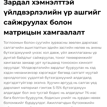
Зардал хэмнэлттэй
үйлдвэрлэлийн үр ашгийг
сайжруулах болон
матрицын хамгаалалт
Тоглоомын болон суугийн зурвасны зөөлөн дархлаас
салгагчийн ашиглалтын эдийн засгийн нөлөө нь анхны
бүтээгдэхүүний үнээс хол давж, үйл ажиллагааны үр
дүнтэй байдлыг сайжруулах, тоног төхөөрөмжийг
хамгаалах замаар урт хугацаанд томоохон хэмнэлт
оруулдаг. Үйлдвэрлэлийн зардлыг бууруулах нь хэд
хэдэн механизмээр хэрэгждэг бөгөөд салгалт муутай
оролдлогоос үүдэлтэй бүтээгдэхүүний алдагдалд
хүргэдэггүйгээр эхэлнэ. Хуучин аргууд нь салгах үед
дархламт материал гэмтэж 5-15% бүтээгдэхүүн
алдагддаг бол энэ тусгай бодис нь алдагдлыг 1%-иас
бага болгон бууруулж, бодисын үнийг нь хурдан нөхөх
боломжийг бүрдүүлдэг. Ажиллагчдын бүтээмжийн