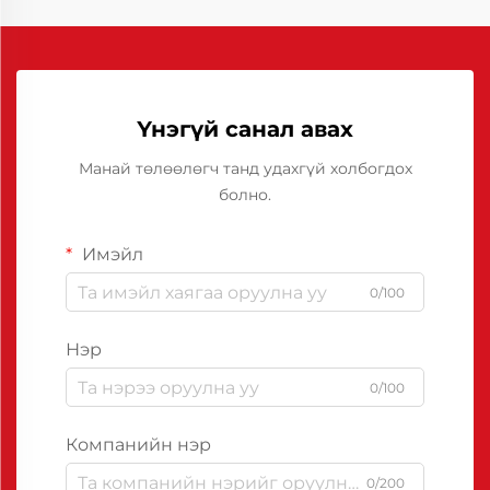
Үнэгүй санал авах
Манай төлөөлөгч танд удахгүй холбогдох
болно.
Имэйл
0/100
Нэр
0/100
Компанийн нэр
0/200