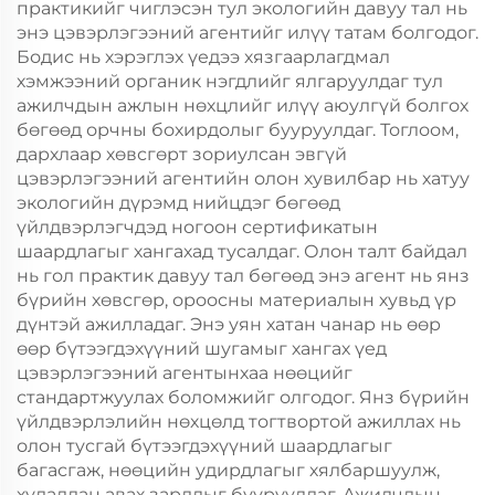
практикийг чиглэсэн тул экологийн давуу тал нь
энэ цэвэрлэгээний агентийг илүү татам болгодог.
Бодис нь хэрэглэх үедээ хязгаарлагдмал
хэмжээний органик нэгдлийг ялгаруулдаг тул
ажилчдын ажлын нөхцлийг илүү аюулгүй болгох
бөгөөд орчны бохирдолыг бууруулдаг. Тоглоом,
дархлаар хөвсгөрт зориулсан эвгүй
цэвэрлэгээний агентийн олон хувилбар нь хатуу
экологийн дүрэмд нийцдэг бөгөөд
үйлдвэрлэгчдэд ногоон сертификатын
шаардлагыг хангахад тусалдаг. Олон талт байдал
нь гол практик давуу тал бөгөөд энэ агент нь янз
бүрийн хөвсгөр, ороосны материалын хувьд үр
дүнтэй ажилладаг. Энэ уян хатан чанар нь өөр
өөр бүтээгдэхүүний шугамыг хангах үед
цэвэрлэгээний агентынхаа нөөцийг
стандартжуулах боломжийг олгодог. Янз бүрийн
үйлдвэрлэлийн нөхцөлд тогтвортой ажиллах нь
олон тусгай бүтээгдэхүүний шаардлагыг
багасгаж, нөөцийн удирдлагыг хялбаршуулж,
худалдан авах зардлыг бууруулдаг. Ажилчдын