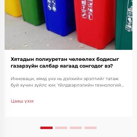
Хятадын полиуретан чөлөөлөх бодисыг
газарзүйн салбар яагаад сонгодог вэ?
Инноваци, хямд үнэ нь дэлхийн эрэлтийг татаж
буй хүчин зүйлс юм. Үйлдвэрлэлийн технологийн
салбарт үйлдвэрлэлийн чанарыг тогтвортой
байлгахын тулд үр ашигтай байдал, нарийвчлал
Цааш үзэх
нь чухал үүрэг гүйцэтгэдэг. Хятадын полиуретан
тусгаарлагч нь тогтоогч шийдэл болж байгаа
бөгөөд...