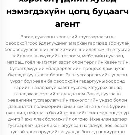
нэмэгдэхүйн цогц буцаагч
агент
Загас, суугааны хөвөнгийн тусгаарлагч нь
овоорхойгоос эдлэлүүдийг амархан гаргахад зориулан
боловсруулсан шинэлэг химийн шийдэл юм. Энэ тусгай
найрлага нь хүүхдийн тоглоом, мебелийн суугаан,
матрац, гоёл чимэглэл зэрэг олон төрлийн хөвөнгийн
бүтээгдэхүүний үйлдвэрлэлийн процесс дахь чухал
бүрэлдэхүүн хэсэг болно. Энэ тусгаарлагчийн үндсэн
үүрэг бол хөвөн ба овоорхойн гадаргууны хооронд
нарийн наалдахгүй хаалт үүсгэж, хатуурах явцад
наалдахаас сэргийлэх явдал юм. Загас, суугааны
хөвөнгийн тусгаарлагчийн технологийн үндэс болон
дэвшилтэт полимерийн хими юм. Энэ нь янз бүрийн
нягтшил, найрлага бүхий хөвөнгийн системд өндөр үр
дүнтэй ажиллах боломжийг олгоно. Ихэвчлэн эдгээр
тусгаарлагчид силикон агуулсан нэгдлүүд, вос, эсвэл
тусгай хөвсгөрүүдийг агуулдаг бөгөөд полиуретан