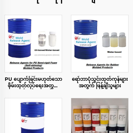
PU ပျောက်ခြင်းမဟုတ်သော
ရော်ဘာပုံသွင်းထုတ်ကုန်များ
ဖိုမ်းထုတ်လုပ်ရေးအတွက်
အတွက် ဖြန့်ချိသူများ
လွတ်လပ်မှုဆေးဝါ