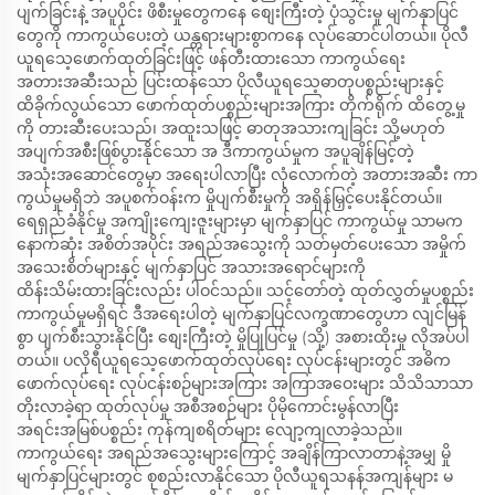
ပျက်ခြင်းနဲ့ အပူပိုင်း ဖိစီးမှုတွေကနေ စျေးကြီးတဲ့ ပုံသွင်းမှု မျက်နှာပြင်
တွေကို ကာကွယ်ပေးတဲ့ ယန္တရားများစွာကနေ လုပ်ဆောင်ပါတယ်။ ပိုလီ
ယူရသေ့ဖောက်ထုတ်ခြင်းဖြင့် ဖန်တီးထားသော ကာကွယ်ရေး
အတားအဆီးသည် ပြင်းထန်သော ပိုလီယူရသေ့ဓာတုပစ္စည်းများနှင့်
ထိခိုက်လွယ်သော ဖောက်ထုတ်ပစ္စည်းများအကြား တိုက်ရိုက် ထိတွေ့မှု
ကို တားဆီးပေးသည်၊ အထူးသဖြင့် ဓာတုအသားကျခြင်း သို့မဟုတ်
အပျက်အစီးဖြစ်ပွားနိုင်သော အ ဒီကာကွယ်မှုက အပူချိန်မြင့်တဲ့
အသုံးအဆောင်တွေမှာ အရေးပါလာပြီး လုံလောက်တဲ့ အတားအဆီး ကာ
ကွယ်မှုမရှိဘဲ အပူစက်ဝန်းက မှိုပျက်စီးမှုကို အရှိန်မြှင့်ပေးနိုင်တယ်။
ရေရှည်ခံနိုင်မှု အကျိုးကျေးဇူးများမှာ မျက်နှာပြင် ကာကွယ်မှု သာမက
နောက်ဆုံး အစိတ်အပိုင်း အရည်အသွေးကို သတ်မှတ်ပေးသော အမှိုက်
အသေးစိတ်များနှင့် မျက်နှာပြင် အသားအရောင်များကို
ထိန်းသိမ်းထားခြင်းလည်း ပါဝင်သည်။ သင့်တော်တဲ့ ထုတ်လွှတ်မှုပစ္စည်း
ကာကွယ်မှုမရှိရင် ဒီအရေးပါတဲ့ မျက်နှာပြင်လက္ခဏာတွေဟာ လျင်မြန်
စွာ ပျက်စီးသွားနိုင်ပြီး စျေးကြီးတဲ့ မှိုပြုပြင်မှု (သို့) အစားထိုးမှု လိုအပ်ပါ
တယ်။ ပလိုရီယူရသေ့ဖောက်ထုတ်လုပ်ရေး လုပ်ငန်းများတွင် အဓိက
ဖောက်လုပ်ရေး လုပ်ငန်းစဉ်များအကြား အကြာအဝေးများ သိသိသာသာ
တိုးလာခဲ့ရာ ထုတ်လုပ်မှု အစီအစဉ်များ ပိုမိုကောင်းမွန်လာပြီး
အရင်းအမြစ်ပစ္စည်း ကုန်ကျစရိတ်များ လျော့ကျလာခဲ့သည်။
ကာကွယ်ရေး အရည်အသွေးများကြောင့် အချိန်ကြာလာတာနဲ့အမျှ မှို
မျက်နှာပြင်များတွင် စုစည်းလာနိုင်သော ပိုလီယူရသနန်အကျန်များ မ