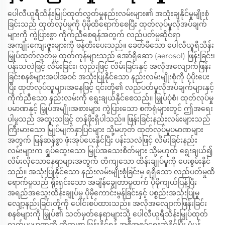
ပေါလီယူရီသိန်းမြှုပ်ထုတ်လွှတ်မှုနည်းလမ်းများ၏ အသုံးချနိုင်မှုမျိုးစုံ
ခြင်းသည် ထုတ်လုပ်မှုကို ပိုမိုထိရောက်စေပြီး ထုတ်လုပ်မှုလိုအပ်ချက်
များကို ကွဲပြားစွာ ကိုက်ညီစေရန်အတွက် လည်ပတ်မှုဆိုင်ရာ
အကျိုးကျေးဇူးများကို ဖန်တီးပေးသည်။ ခေတ်မီသော ပေါလီယူရီသိန်း
မြှုပ်ထုတ်လွှတ်မှု ထုတ်ကုန်များသည် အော်ရိုဆော (aerosol) ဖြန်းခြင်း၊
ပန်းသလဲဖြင့် လိမ်းခြင်း၊ လှည်းဖြင့် လိမ်းခြင်းနှင့် အလိုအလျောက်ဖြန်း
ခြင်းစနစ်များအပါအဝင် အသုံးပြုနိုင်သော နည်းလမ်းမျိုးစုံကို ပံ့ပိုးပေး
ပြီး ထုတ်လုပ်သူများအနေဖြင့် ၎င်းတို့၏ လည်ပတ်မှုလိုအပ်ချက်များနှင့်
ကိုက်ညီသော နည်းလမ်းကို ရွေးချယ်နိုင်စေသည်။ မြှုပ်ပုံစံ၊ ထုတ်လုပ်မှု
ပမာဏနှင့် မြှုပ်အမျိုးအစားများ ကွဲပြားသော စက်ရုံများတွင် ဤအရေး
ပါမှုသည် အထူးသဖြင့် တန်ဖိုးရှိပါသည်။ ဖြန်းခြင်းနည်းလမ်းများသည်
ကြီးမားသော မြှုပ်မျက်နှာပြင်များ သို့မဟုတ် ထုတ်လုပ်မှုပမာဏများ
အတွက် မြန်ဆန်စွာ ဖုံးအုပ်ပေးနိုင်ပြီး ပန်းသလဲဖြင့် လိမ်းခြင်းနည်း
လမ်းများက ရှုပ်ထွေးသော မြှုပ်အသေးစိတ်များ သို့မဟုတ် ရွေးချယ်၍
လိမ်းလိုသောနေရာများအတွက် တိကျသော ထိန်းချုပ်မှုကို ပေးစွမ်းနိုင်
သည်။ အသုံးပြုနိုင်သော နည်းလမ်းမျိုးစုံခြင်းမှ ရရှိသော လည်ပတ်မှုထိ
ရောက်မှုသည် ရိုးရှင်းသော အချိန်ချွေတာမှုထက် ပိုမိုကျယ်ပြန့်ပြီး
အရည်အသွေးထိန်းချုပ်မှု ပိုမိုကောင်းမွန်ခြင်းနှင့် ပစ္စည်းအသုံးပြုမှု
လျော့နည်းခြင်းတို့ကို ပေါင်းစပ်ထားသည်။ အလိုအလျောက်ဖြန်းခြင်း
စနစ်များကို မြှုပ်၏ သတ်မှတ်နေရာများသို့ ပေါလီယူရီသိန်းမြှုပ်ထုတ်
လွှတ်မှုပမာဏကို တိကျစွာ ဖြန်းနိုင်ရန် အစီအစဉ်ရေးဆွဲနိုင်ပြီး ပုံမှန်