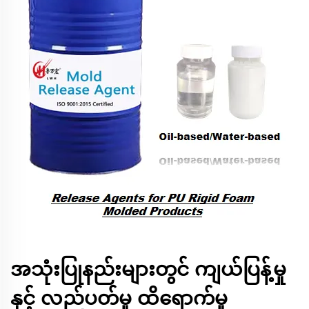
အသုံးပြုနည်းများတွင် ကျယ်ပြန့်မှု
နှင့် လည်ပတ်မှု ထိရောက်မှု