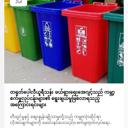
Jul
တရုတ်ပေါလီယူရီသန်း ဖယ်ရှားရေးအေဂျင့်သည် ကမ္ဘာ့
စက်မှုလုပ်ငန်းများ၏ ရွေးချယ်မှုဖြစ်လာရသည့်
အကြောင်းရင်းများ
တီထွင်မှုနှင့် စျေးနှုန်းချိုသာမှုတို့သည် ကမ္ဘာလုံးဆိုင်ရာ
လိုအပ်ချက်များကို မောင်းနှင်ပေးသည်။ စက်မှုထုတ်လုပ်ရေး