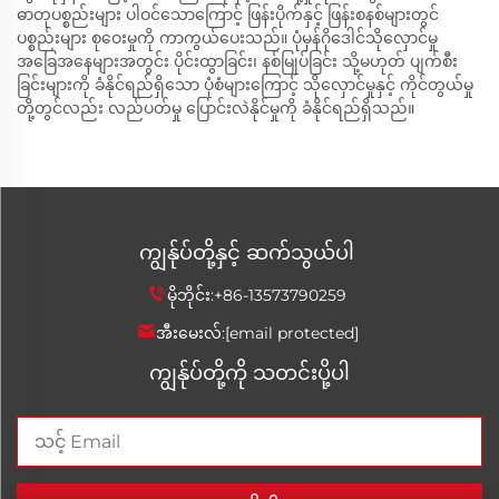
ဓာတုပစ္စည်းများ ပါဝင်သောကြောင့် ဖြန်းပိုက်နှင့် ဖြန်းစနစ်များတွင်
ပစ္စည်းများ စုဝေးမှုကို ကာကွယ်ပေးသည်။ ပုံမှန်ဂိုဒေါင်သိုလှောင်မှု
အခြေအနေများအတွင်း ပိုင်းထွာခြင်း၊ နစ်မြုပ်ခြင်း သို့မဟုတ် ပျက်စီး
ခြင်းများကို ခံနိုင်ရည်ရှိသော ပုံစံများကြောင့် သိုလှောင်မှုနှင့် ကိုင်တွယ်မှု
တို့တွင်လည်း လည်ပတ်မှု ပြောင်းလဲနိုင်မှုကို ခံနိုင်ရည်ရှိသည်။
ကျွန်ုပ်တို့နှင့် ဆက်သွယ်ပါ
မိုဘိုင်း:
+86-13573790259
အီးမေးလ်:
[email protected]
ကျွန်ုပ်တို့ကို သတင်းပို့ပါ