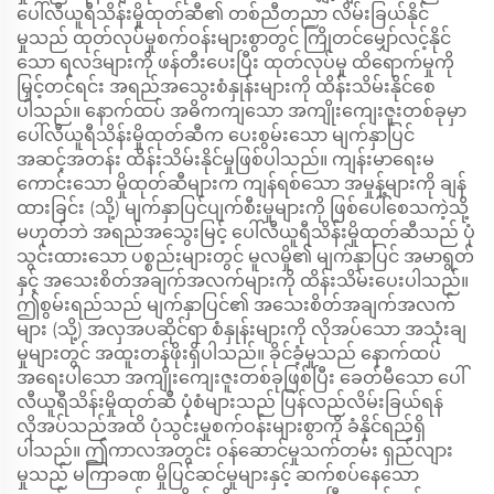
ပေါ်လီယူရီသိန်းမှိုထုတ်ဆီ၏ တစ်ညီတညာ လိမ်းခြယ်နိုင်
မှုသည် ထုတ်လုပ်မှုစက်ဝန်းများစွာတွင် ကြိုတင်မျှော်လင့်နိုင်
သော ရလဒ်များကို ဖန်တီးပေးပြီး ထုတ်လုပ်မှု ထိရောက်မှုကို
မြှင့်တင်ရင်း အရည်အသွေးစံနှုန်းများကို ထိန်းသိမ်းနိုင်စေ
ပါသည်။ နောက်ထပ် အဓိကကျသော အကျိုးကျေးဇူးတစ်ခုမှာ
ပေါ်လီယူရီသိန်းမှိုထုတ်ဆီက ပေးစွမ်းသော မျက်နှာပြင်
အဆင့်အတန်း ထိန်းသိမ်းနိုင်မှုဖြစ်ပါသည်။ ကျန်းမာရေးမ
ကောင်းသော မှိုထုတ်ဆီများက ကျန်ရစ်သော အမှုန့်များကို ချန်
ထားခြင်း (သို့) မျက်နှာပြင်ပျက်စီးမှုများကို ဖြစ်ပေါ်စေသကဲ့သို့
မဟုတ်ဘဲ အရည်အသွေးမြင့် ပေါ်လီယူရီသိန်းမှိုထုတ်ဆီသည် ပုံ
သွင်းထားသော ပစ္စည်းများတွင် မူလမှို၏ မျက်နှာပြင် အမာရွတ်
နှင့် အသေးစိတ်အချက်အလက်များကို ထိန်းသိမ်းပေးပါသည်။
ဤစွမ်းရည်သည် မျက်နှာပြင်၏ အသေးစိတ်အချက်အလက်
များ (သို့) အလှအပဆိုင်ရာ စံနှုန်းများကို လိုအပ်သော အသုံးချ
မှုများတွင် အထူးတန်ဖိုးရှိပါသည်။ ခိုင်ခံ့မှုသည် နောက်ထပ်
အရေးပါသော အကျိုးကျေးဇူးတစ်ခုဖြစ်ပြီး ခေတ်မီသော ပေါ်
လီယူရီသိန်းမှိုထုတ်ဆီ ပုံစံများသည် ပြန်လည်လိမ်းခြယ်ရန်
လိုအပ်သည်အထိ ပုံသွင်းမှုစက်ဝန်းများစွာကို ခံနိုင်ရည်ရှိ
ပါသည်။ ဤကာလအတွင်း ဝန်ဆောင်မှုသက်တမ်း ရှည်လျား
မှုသည် မကြာခဏ မှိုပြင်ဆင်မှုများနှင့် ဆက်စပ်နေသော