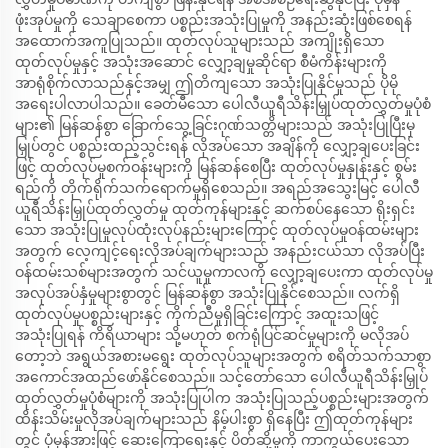
ဖုံးအုပ်မှုကို သေချာစေကာ ပစ္စည်းအသုံးပြုမှုကို အနည်းဆုံးဖြစ်စေရန်
အထောက်အကူပြုသည်။ ထုတ်လုပ်သူများသည် အကျိုးရှိသော
ထုတ်လုပ်မှုနှင့် အသုံးအဆောင် လျှော့ချမှုဆိုင်ရာ စီမံကိန်းများကို
အာရုံစိုက်လာသည်နှင့်အမျှ ဤတိကျသော အသုံးပြုနိုင်မှုသည် ပိုမို
အရေးပါလာပါသည်။ ခေတ်မီသော ပေါလီယူရီသိန်းမြှုပ်ထုတ်လွှတ်မှုပုံစံ
များ၏ မြန်ဆန်စွာ ခြောက်သွေ့ခြင်းဂုဏ်သတ္တိများသည် အသုံးပြုပြီးမှ
မြှုပ်တွင် ပစ္စည်းထည့်သွင်းရန် လိုအပ်သော အချိန်ကို လျှော့ချပေးခြင်း
ဖြင့် ထုတ်လုပ်မှုစက်ဝန်းများကို မြန်ဆန်စေပြီး ထုတ်လုပ်မှုနှုန်းနှင့် စွမ်း
ရည်ကို တိုက်ရိုက်သက်ရောက်မှုရှိစေသည်။ အရည်အသွေးမြင့် ပေါလီ
ယူရီသိန်းမြှုပ်ထုတ်လွှတ်မှု ထုတ်ကုန်များနှင့် ဆက်စပ်နေသော ရိုးရှင်း
သော အသုံးပြုမှုလုပ်ထုံးလုပ်နည်းများကြောင့် ထုတ်လုပ်မှုဝန်ထမ်းများ
အတွက် လေ့ကျင့်ရေးလိုအပ်ချက်များသည် အနည်းငယ်သာ လိုအပ်ပြီး
ဝန်ထမ်းသစ်များအတွက် သင်ယူမှုကာလကို လျှော့ချပေးကာ ထုတ်လုပ်မှု
အလုပ်အပ်နှံမှုများစွာတွင် မြန်ဆန်စွာ အသုံးပြုနိုင်စေသည်။ လက်ရှိ
ထုတ်လုပ်မှုပစ္စည်းများနှင့် ကိုက်ညီမှုရှိခြင်းကြောင့် အထူးသဖြင့်
အသုံးပြုရန် ကိရိယာများ သို့မဟုတ် စက်ရုံပြင်ဆင်မှုများကို မလိုအပ်
တော့ဘဲ အရွယ်အစားမရွေး ထုတ်လုပ်သူများအတွက် စရိတ်သက်သာစွာ
အကောင်အထည်ဖော်နိုင်စေသည်။ သင့်တော်သော ပေါလီယူရီသိန်းမြှုပ်
ထုတ်လွှတ်မှုပုံစံများကို အသုံးပြုပါက အသုံးပြုသည့်ပစ္စည်းများအတွက်
ထိန်းသိမ်းမှုလိုအပ်ချက်များသည် နိမ့်ပါးစွာ ရှိနေပြီး ဤထုတ်ကုန်များ
တွင် ပုံမှန်အားဖြင့် ဆေးကြောရေးနှင့် ပိတ်ဆို့မှုကို ကာကွယ်ပေးသော