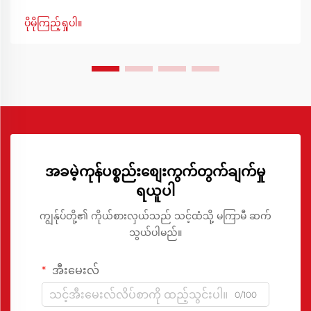
အကြောင်းအရာတွင် ထုတ်လုပ်မှုအရည်အသွေး
တစ်သမတ်တည်းဖြစ်စေရန်အတွက် ထိရောက်မှုနှင့် တိကျမှု
ပိုမိုကြည့်ရှုပါ။
တို့သည် အဓိကအစိတ်အပိုင်းများဖြစ်သည်။ တရုတ် ပေါလီယူရီ
သန်း ဖယ်ရှားခြင်းအတွက် ဓာတ်ခွဲဆေးသည် ထုတ်လုပ်မှု
အရည်အသွေးကို တာဝန်ယူနိုင်သည့် အရေးပါသော ဖြေရှင်းချက်
တစ်ခုအဖြစ် ထွန်းထောင်လာသည်။
အခမဲ့ကုန်ပစ္စည်းစျေးကွက်တွက်ချက်မှု
ရယူပါ
ကျွန်ုပ်တို့၏ ကိုယ်စားလှယ်သည် သင့်ထံသို့ မကြာမီ ဆက်
သွယ်ပါမည်။
အီးမေးလ်
0/100