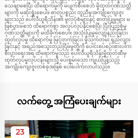
သေချာစေပြီး ထိရောက်မှုကို မပျက်စီးစေဘဲ မှိုထုတ်ဂုဏ်သတ္တိ
များကို မဆုံးရှုံးစေပါ။ ဓာတုပစ္စည်း တူညီမှုအကျိုးကျေးဇူး
များသည် ပေါ်လီယူရီသိန်း၏ မူလပုံစံများနှင့် ဓာတ်ပြုမှုများ မ
ဖြစ်ပွားစေဘဲ ထိရောက်စွာ အလုပ်လုပ်နိုင်စေပြီး ပြီးပြည့်စုံမှု
ဂုဏ်သတ္တိများကို မထိခိုက်စေပါ။ အသုံးပြုမှုလျော့နည်းခြင်း၊
ထုတ်လုပ်မှု ထိရောက်မှု မြင့်တက်ခြင်း၊ မှိုသက်တမ်း ရှည်လျား
ခြင်းနှင့် အရည်အသွေးတည်ငြိမ်မှုတို့ကို ပေါင်းစပ်စဉ်းစားပါက
စီးပွားရေးအရ ထိရောက်မှုသည် ပေါ်လီယူရီသိန်းမှိုထုတ်ဆီမှ
ထုတ်လုပ်မှုလုပ်ငန်းများသို့ ပေးစွမ်းသော ကျယ်ပြန့်သည့်
အကျိုးကျေးဇူးတစ်ခုအဖြစ် ပေါ်ပေါက်လာပါသည်။
လက်တွေ့ အကြံပေးချက်များ
23