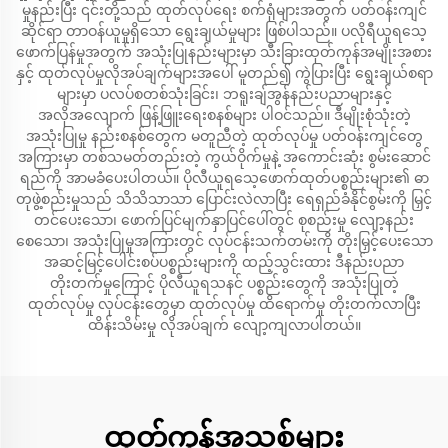
မှုနည်းပြီး ၎င်းတို့သည် ထုတ်လုပ်ရေး စက်ရုံများအတွက် ပတ်ဝန်းကျင်
ဆိုင်ရာ တာဝန်ယူမှုရှိသော ရွေးချယ်မှုများ ဖြစ်ပါသည်။ ပလိုရီယူရသေ့
ဖောက်ပြန်မှုအတွက် အသုံးပြုနည်းများမှာ သီးခြားထုတ်ကုန်အမျိုးအစား
နှင့် ထုတ်လုပ်မှုလိုအပ်ချက်များအပေါ် မူတည်၍ ကွဲပြားပြီး ရွေးချယ်စရာ
များမှာ ပလပ်စတစ်သုံးခြင်း၊ ဘရူးချ်အွန်နည်းပညာများနှင့်
အလိုအလျောက် ဖြန့်ဖြူးရေးစနစ်များ ပါဝင်သည်။ ဒီမျိုးစုံသုံးတဲ့
အသုံးပြုမှု နည်းစနစ်တွေက မတူညီတဲ့ ထုတ်လုပ်မှု ပတ်ဝန်းကျင်တွေ
အကြားမှာ တစ်သမတ်တည်းတဲ့ ကွယ်ဝိုက်မှုနဲ့ အကောင်းဆုံး စွမ်းဆောင်
ရည်ကို အာမခံပေးပါတယ်။ ပိုလီယူရသေ့ဖောက်ထုတ်ပစ္စည်းများ၏ ဓာ
တုဖွဲ့စည်းမှုသည် သိသိသာသာ ပြောင်းလဲလာပြီး ရေရှည်ခံနိုင်စွမ်းကို မြှင့်
တင်ပေးသော၊ ဖောက်ပြင်မျက်နှာပြင်ပေါ်တွင် စုစည်းမှု လျော့နည်း
စေသော၊ အသုံးပြုမှုအကြားတွင် လုပ်ငန်းသက်တမ်းကို တိုးမြှင့်ပေးသော
အဆင့်မြင့်ပေါင်းစပ်ပစ္စည်းများကို ထည့်သွင်းထား ဒီနည်းပညာ
တိုးတက်မှုကြောင့် ပိုလီယူရသနင် ပစ္စည်းတွေကို အသုံးပြုတဲ့
ထုတ်လုပ်မှု လုပ်ငန်းတွေမှာ ထုတ်လုပ်မှု ထိရောက်မှု တိုးတက်လာပြီး
ထိန်းသိမ်းမှု လိုအပ်ချက် လျော့ကျလာပါတယ်။
ထုတ်ကုန်အသစ်များ