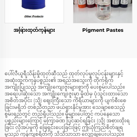
အခြားထုတ်ကုန်များ
Pigment Pastes
ပေါ်လီယူရီသိန်းမှိုထုတ်ဆီသည် ထုတ်လုပ်မှုလုပ်ငန်းများနှင့်
အဆုံးထွက်ကုန်ပစ္စည်း၏ အရည်အသွေးကို တိုက်ရိုက်
အကျိုးပြုသည့် အကျိုးကျေးဇူးများစွာကို ပေးစွမ်းပါသည်။
အရေးပါဆုံးသော အကျိုးကျေးဇူးမှာ မှိုထဲမှ ပုံသွင်းထားသော
အစိတ်အပိုင်း (သို့) ဈေးကြီးသော ကိရိယာများကို ပျက်စီးစေ
ခြင်းမရှိဘဲ တစ်ညီတညာ ဖယ်ရှားနိုင်မှုအား သေချာစေသည့်
စွမ်းရည်တွင် တည်ရှိပါသည်။ မှိုများပေါ်တွင် ကပ်နေသော
ပစ္စည်းများကြောင့် မကြာခဏ ပြင်ဆင်ရခြင်း (သို့) အစားထိုးရ
ခြင်း လိုအပ်မှုကို ဖြေရှင်းပေးခြင်းဖြင့် ဤယုံကြည်စိတ်ချရ
မှုသည် ကုန်ကျစရိတ်ကို သိသိသာသာ လျှော့ချပေးပါသည်။