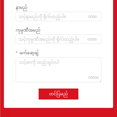
နာမည်
0/100
ကုမ္ပဏီအမည်
0/200
မက်ဆေ့ချ်
0/1000
တင်ပြမည်