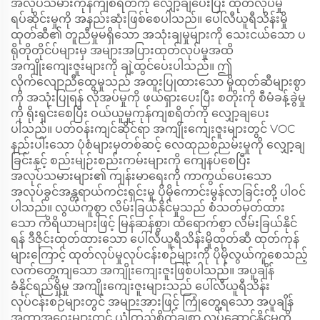
အလုပ်သမားကုန်ကျစရိတ်ကို လျှော့ချပေးပြီး ထုတ်လုပ်မှု
ရပ်ဆိုင်းမှုကို အနည်းဆုံးဖြစ်စေပါသည်။ ပေါ်လီယူရီသိန်းမှို
ထုတ်ဆီ၏ တူညီမှုမရှိသော အသုံးချမှုများကို သေးငယ်သော ပ
ရိုတိုတိုင်ပ်များမှ အများအပြားထုတ်လုပ်မှုအထိ
အကျိုးကျေးဇူးများကို ချဲ့ထွင်ပေးပါသည်။ ဤ
လိုက်လျောညီထွေမှုသည် အထူးပြုထားသော မှိုထုတ်ဆီများစွာ
ကို အသုံးပြုရန် လိုအပ်မှုကို ဖယ်ရှားပေးပြီး စတိုးကို စီမံခန့်ခွဲမှု
ကို ရိုးရှင်းစေပြီး ဝယ်ယူမှုကုန်ကျစရိတ်ကို လျှော့ချပေး
ပါသည်။ ပတ်ဝန်းကျင်ဆိုင်ရာ အကျိုးကျေးဇူးများတွင် VOC
နည်းပါးသော ပုံစံများမှတစ်ဆင့် လေထုညစ်ညမ်းမှုကို လျှော့ချ
ခြင်းနှင့် စည်းမျဉ်းစည်းကမ်းများကို ကျေနပ်စေပြီး
အလုပ်သမားများ၏ ကျန်းမာရေးကို ကာကွယ်ပေးသော
အလုပ်ခွင်အန္တရာယ်ကင်းရှင်းမှု ပိုမိုကောင်းမွန်လာခြင်းတို့ ပါဝင်
ပါသည်။ လွယ်ကူစွာ လိမ်းခြယ်နိုင်မှုသည် စံသတ်မှတ်ထား
သော ကိရိယာများဖြင့် မြန်ဆန်စွာ၊ ထိရောက်စွာ လိမ်းခြယ်နိုင်
ရန် ဒီဇိုင်းထုတ်ထားသော ပေါ်လီယူရီသိန်းမှိုထုတ်ဆီ ထုတ်ကုန်
များကြောင့် ထုတ်လုပ်မှုလုပ်ငန်းစဉ်များကို ပိုမိုလွယ်ကူစေသည့်
လက်တွေ့ကျသော အကျိုးကျေးဇူးဖြစ်ပါသည်။ အပူချိန်
ခံနိုင်ရည်ရှိမှု အကျိုးကျေးဇူးများသည် ပေါ်လီယူရီသိန်း
လုပ်ငန်းစဉ်များတွင် အများအားဖြင့် ကြုံတွေ့ရသော အပူချိန်
အကွာအဝေးများတွင် ယုံကြည်စိတ်ချစွာ လုပ်ဆောင်နိုင်မှုကို