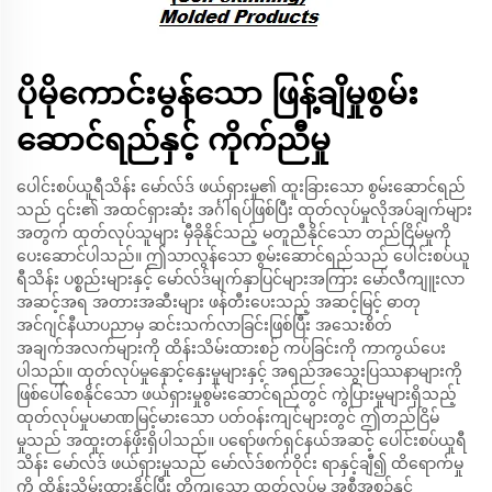
ပိုမိုကောင်းမွန်သော ဖြန့်ချိမှုစွမ်း
ဆောင်ရည်နှင့် ကိုက်ညီမှု
ပေါင်းစပ်ယူရီသိန်း မော်လ်ဒ် ဖယ်ရှားမှု၏ ထူးခြားသော စွမ်းဆောင်ရည်
သည် ၎င်း၏ အထင်ရှားဆုံး အင်္ဂါရပ်ဖြစ်ပြီး ထုတ်လုပ်မှုလိုအပ်ချက်များ
အတွက် ထုတ်လုပ်သူများ မှီခိုနိုင်သည့် မတူညီနိုင်သော တည်ငြိမ်မှုကို
ပေးဆောင်ပါသည်။ ဤသာလွန်သော စွမ်းဆောင်ရည်သည် ပေါင်းစပ်ယူ
ရီသိန်း ပစ္စည်းများနှင့် မော်လ်ဒ်မျက်နှာပြင်များအကြား မော်လီကျူးလာ
အဆင့်အရ အတားအဆီးများ ဖန်တီးပေးသည့် အဆင့်မြင့် ဓာတု
အင်ဂျင်နီယာပညာမှ ဆင်းသက်လာခြင်းဖြစ်ပြီး အသေးစိတ်
အချက်အလက်များကို ထိန်းသိမ်းထားစဉ် ကပ်ခြင်းကို ကာကွယ်ပေး
ပါသည်။ ထုတ်လုပ်မှုနှောင့်နှေးမှုများနှင့် အရည်အသွေးပြဿနာများကို
ဖြစ်ပေါ်စေနိုင်သော ဖယ်ရှားမှုစွမ်းဆောင်ရည်တွင် ကွဲပြားမှုများရှိသည့်
ထုတ်လုပ်မှုပမာဏမြင့်မားသော ပတ်ဝန်းကျင်များတွင် ဤတည်ငြိမ်
မှုသည် အထူးတန်ဖိုးရှိပါသည်။ ပရော်ဖက်ရှင်နယ်အဆင့် ပေါင်းစပ်ယူရီ
သိန်း မော်လ်ဒ် ဖယ်ရှားမှုသည် မော်လ်ဒ်စက်ဝိုင်း ရာနှင့်ချီ၍ ထိရောက်မှု
ကို ထိန်းသိမ်းထားနိုင်ပြီး တိကျသော ထုတ်လုပ်မှု အစီအစဉ်နှင့်