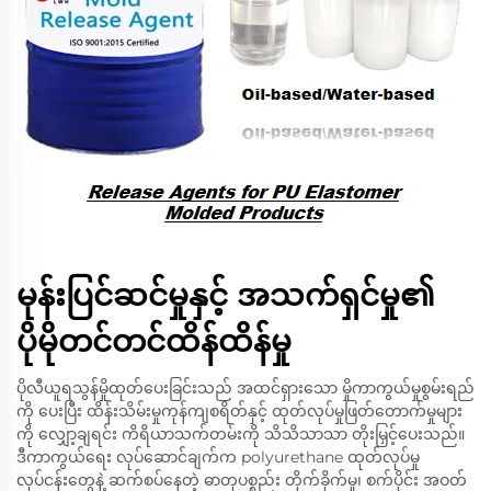
မုန်းပြင်ဆင်မှုနှင့် အသက်ရှင်မှု၏
ပိုမိုတင်တင်ထိန်ထိန်မှု
ပိုလီယူရသွန်မှိုထုတ်ပေးခြင်းသည် အထင်ရှားသော မှိုကာကွယ်မှုစွမ်းရည်
ကို ပေးပြီး ထိန်းသိမ်းမှုကုန်ကျစရိတ်နှင့် ထုတ်လုပ်မှုဖြတ်တောက်မှုများ
ကို လျှော့ချရင်း ကိရိယာသက်တမ်းကို သိသိသာသာ တိုးမြှင့်ပေးသည်။
ဒီကာကွယ်ရေး လုပ်ဆောင်ချက်က polyurethane ထုတ်လုပ်မှု
လုပ်ငန်းတွေနဲ့ ဆက်စပ်နေတဲ့ ဓာတုပစ္စည်း တိုက်ခိုက်မှု၊ စက်ပိုင်း အဝတ်