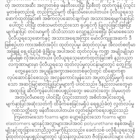
တဲ့ အတားအဆီး အလွှာတစ်ခု ဖန်တီးပေးပြီး ပြီးစီးတဲ့ ထုတ်ကုန်နဲ့ ပုံသွင်း
မှုတစ်ခုတည်းရဲ့ တည်ကြည်မှုကို ထိန်းသိမ်းပေးပါတယ်။ ပိုလီယူရသေ့
ဖောက်ထုတ်ခြင်း၏ အဓိကလုပ်ဆောင်ချက်မှာ အသားအရေမျက်နှာပြင်
ပေါ်တွင် ပါးပြီး တစ်သမတ်တည်းသော ရုပ်ရှင်ကို ပြုလုပ်ခြင်းဖြစ်ပြီး
မျက်နှာပြင် တင်းမာမှုကို သိသိသာသာ လျော့နည်းစေပြီး ခိုင်မာစေသော
ပိုလီယူရသေ့ဖောက်နှင့် အသားအရေအကြား မော်လီကျူးအဆက် ဒီ
ဖြစ်စဉ်ဟာ ကားအစိတ်အပိုင်း ထုတ်လုပ်မှု၊ ခဲထုတ်လုပ်မှု၊ အီလတ်စတိုမာ
အဖြူနဲ့ ရှေ့ပြေးပုံစံ ဖွံ့ဖြိုးမှု အပါအဝင် ထုတ်လုပ်မှု ကဏ္ဍ အမျိုးမျိုးမှာ
မရှိမဖြစ် လိုအပ်ပါတယ်။ ပိုလီယူရသေ့ဖောက်ထုတ်ခြင်း၏ နည်းပညာ
လက္ခဏာများမှာ ပိုလီယူရသေ့ ထုတ်လုပ်မှုလုပ်ငန်းများတွင် တွေ့ကြုံ
တွေ့နေသော အပူချိန်အကွာအဝေးတစ်ခုလုံးတွင် ထိရောက်စွာ
လုပ်ဆောင်နိုင်စေသည့် အလွန်ကောင်းမွန်သော အပူတည်ငြိမ်မှုကို ပေး
သော အဆင့်မြင့်ဓာတုပြုပြင်မှုများကို ပါဝင်သည်။ ဒီနည်းလမ်းတွေမှာ
အထူးပြု ဆီလီကွန်ပေါင်းစပ်ပစ္စည်းတွေ၊ ဖယောင်းတွေ၊ ဒါမှမဟုတ်
အတုပိုလီမာတွေ ပါဝင်ပြီး ပုံသွင်းထားတဲ့ အစိတ်အပိုင်းတွေရဲ့
မျက်နှာပြင်အဆုံးသတ်ကို ထိခိုက်စေခြင်းမရှိပဲ ရေရှည်ခံတဲ့ လွတ်လပ်မှု
ဂုဏ်သတ္တိတွေ ဖန်တီးပေးပါတယ်။ လွတ်မြောက်ရေးပစ္စည်းသည်
ကြမ်းတမ်းသော foams များ၊ ပျော့ပြောင်းသော foams များ၊
elastomers များနှင့်အလွှာများအပါအဝင် polyurethane စနစ်အမျိုး
မျိုးနှင့်ထူးခြားသောညီညွတ်မှုကိုပြသသည်။ ခေတ်သစ် ပလိုရီယူရသေ့နံ
မှိုထုတ်လုပ်မှုပစ္စည်းများတွင် ပျံသန်းလွယ်သော ဇီဝဒြပ်ပေါင်းများ ပါဝင်