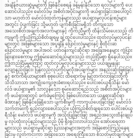
အချိန်ဇယားဆွဲမှုများကို ဖြစ်နိုင်စေရန် ခန့်မှန်းနိုင်သော ရလဒ်များကို ပေး
ဆောင်ပါသည်။ မော်လ်ဒ်မှ အစိတ်အပိုင်းများကို ဖယ်ရှားခြင်းအပေါ်တွင်
သာ မဟုတ်ဘဲ မော်လ်ဒ်ထုတ်ကုန်များသည် ဖယ်ရှားမှုလုပ်ငန်းစဉ်များ
အတွင်း ပုံပျက်ခြင်း သို့မဟုတ် ပျက်စီးခြင်းမရှိဘဲ တိကျသော
အသေးစိတ်အချက်အလက်များနှင့် ကိုက်ညီမှုကို ထိန်းသိမ်းပေးသည့် တိ
ကျမှုကို ဤယုံကြည်စိတ်ချရမှု ချဲ့ထွင်ပေးပါသည်။ ထုတ်လုပ်မှုလုပ်ငန်း
များတွင် အဖြစ်များသော အပူချိန် ပြောင်းလဲမှုများနှင့် စိုထိုင်းဆ
ပြောင်းလဲမှုများ အပါအဝင် ပတ်ဝန်းကျင်ဆိုင်ရာ အခြေအနေများ ကွဲပြား
ခြားနားစေကာမူ ဤစွမ်းဆောင်ရည်များသည် တည်ငြိမ်စွာ ရှိနေပါသည်။
ဤတည်ငြိမ်မှုကြောင့် ထုတ်လုပ်မှုလုပ်ငန်းများသည် ပယ်ချမှုနှုန်း
လျော့နည်းခြင်း၊ ပြန်လည်လုပ်ကိုင်မှုလိုအပ်ချက်များ အနည်းဆုံးဖြစ်ခြင်း
နှင့် စက်ကိရိယာများ၏ စုစုပေါင်း ထိရောက်မှု မြင့်တက်လာခြင်းတို့ကို
သိသိသာသာ အကျိုးကျေးဇူးခံစားရပါသည်။ ပေါင်းစပ်ယူရီသိန်း မော်
လ်ဒ် ဖယ်ရှားမှု၏ သာလွန်သော စွမ်းဆောင်ရည်သည် အစိတ်အပိုင်းများ
ကို ဖယ်ရှားရာတွင် ခက်ခဲမှုကြောင့် ဖြစ်ပေါ်လာသော ယန္တရားဆိုင်ရာ
ဖိအားနှင့် ဖြစ်နိုင်ခြေရှိသော ပျက်စီးမှုကို ကာကွယ်ပေးခြင်းဖြင့် မော်လ်ဒ်
သက်တမ်းကို ရှည်လျားစေပါသည်။ ယုံကြည်စိတ်ချရသော ပေါင်းစပ်ယူ
ရီသိန်း မော်လ်ဒ် ဖယ်ရှားမှုကို အသုံးပြုခြင်းဖြင့် အရည်အသွေးထိန်းချုပ်
မှု လုပ်ထုံးလုပ်နည်းများသည် ပိုမို ရိုးရှင်းလာပါသည်။ အော်ပရေတာ
များသည် ဖယ်ရှားမှုဆိုင်ရာ ပြဿနာများအတွက် အမြဲစောင့်ကြည့်နေရ
ခြင်းမှ လွတ်ကင်းကာ အခြားသော အရေးကြီးသော စံသတ်မှတ်ချက်များ