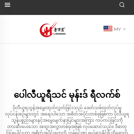
MY
ပေါလီယူရီသင် မုန်းဒ် ရီလက်စ်
ပိုလီယူရသွန်အမွှေးထုတ်လွှတ်ခြင်းသည် ခေတ်သစ်ထုတ်လုပ်မှု
လုပ်ငန်းစဉ်များတွင် အရေးပါသော အစိတ်အပိုင်းတစ်ခုဖြစ်ကာ ပိုလီယူရ
သွန်ပစ္စည်းများနှင့်အမွှေးမျက်နှာပြင်များအကြား ကပ်ကပ်ခြင်းကို
တားဆီးပေးသော အထူးအလွှာတစ်ခုအဖြစ် လုပ်ဆောင်သည်။ ဒီဓာတု
ဒြပ်ပေါင်းဟာ အစိတ်အပိုင်းတွေကို သန့်ရှင်းစွာ ဖယ်ရှားနိုင်ဖို့ ထိရောက်