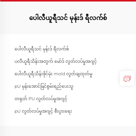
ပေါလီယူရီသင် မုန်းဒ် ရီလက်စ်
ပေါလီယူရီသင် မုန်းဒ် ရီလက်စ်
ပလီယူရီသိန်းအတွက် မော်ဒ် လွတ်လပ်မှုအဂျင့်
ပေါလီယူရီသိန်းဖိုင်မုံး mold လွတ်ချထုတ်မှု
pU မုန်းအောင်မြင်စွမ်းရည်ပေးသူ
တရုတ် PU လွတ်လပ်မှုအဂျင့်
pU လွတ်လပ်မှုအဂျင့် စီးပွားရေး