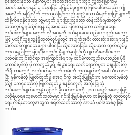
စုဆောင်းနိုင်ဘဲ နောက်ပိုင်း အစိတ်အပိုင်းများတွင် လွတ်မြောက်မှု
အခက်အခဲများနှင့် မျက်နှာပြင် မပြည့်စုံမှုများကို ဖြစ်ပေါ်စေသည်။ ဤ
အစုလိုက်အပြုံလိုက် ကာကွယ်ခြင်းသည် နူးညံ့သော မှိုမျက်နှာပြင်များကို
ထိခိုက်စေနိုင်သော သို့မဟုတ် များပြားလှသော ထိန်းသိမ်းမှုအတွက်
ထုတ်လုပ်မှုရပ်ဆိုင်းရန် လိုအပ်သော ပြင်းထန်သော သန့်ရှင်းရေး
လုပ်ငန်းစဉ်များအတွက် လိုအပ်မှုကို ဖယ်ရှားပေးသည်။ အရည်အသွေး
မြင့် ပလိုရီယူရသွန်မှိုထုတ်လုပ်မှုတွင် အပျက်အစီး တားဆီးဆေးများနှင့်
ဓာတ်ဆန့်ကျင်ဆေးများ ပါဝင်ပြီး သိုလှောင်ခြင်း သို့မဟုတ် ထုတ်လုပ်မှု
ကာလရှည်ကြာမြင့်ချိန်အတွင်း မှိုမျက်နှာပြင်ကို ပျက်စီးစေနိုင်သော
ပတ်ဝန်းကျင်ဆိုင်ရာ အကြောင်းခံများမှ ထပ်မံကာကွယ်ပေးသည်။ ပိုမို
ကောင်းမွန်တဲ့ မှို ကာကွယ်မှုရဲ့ စီးပွားရေး သက်ရောက်မှုက စျေးကြီးတဲ့
ကိရိယာတွေရဲ့ လည်ပတ်မှု သက်တမ်းကို တွက်ချက်တဲ့အခါ သိသာလာ
ပြီး မှန်ကန်တဲ့ ဖြုတ်ထုတ်မှု အေဂျင်ကို အသုံးပြုခြင်းက မကောင်းမွန်တဲ့
(သို့) မသင့်တော်တဲ့ ဖြုတ်ထုတ်မှု စနစ်တွေကို အသုံးပြုတဲ့
လုပ်ဆောင်ချက်တွေနဲ့ ယှဉ်ရင် မှိုသက်တမ်းကို ၂၀၀ အရည်အသွေးမြင့်
ပလိုရီယူရသေ့ဖောက်ထုတ်မှုမှာ ရင်းနှီးမြှုပ်နှံမှုဟာ တန်ဖိုးရှိတဲ့ ထုတ်လုပ်
ရေး ကိရိယာတွေအတွက် စရိတ်သက်သာတဲ့ အာမခံ မူဝါဒတစ်ခု ဖြစ်
တယ်။