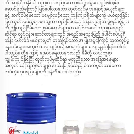
ကို အာရုံစိုက်နိုင်ပါသည်။ အားနည်းသော ဖယ်ရှားမှုအေဂျင့်၏ စွမ်း
ဆောင်ရည်ကြောင့် ဖြစ်ပေါ်လာသော ထုတ်လုပ်မှု အနှောင့်အယှက်များ
နှင့် ဆက်စပ်နေသော မမျှော်လင့်သော ကုန်ကျစရိတ်များကို ဖယ်ရှားခြင်း
ဖြင့် ထုတ်လုပ်သူများအတွက် တည်ငြိမ်သော ကုန်ကျစရိတ် ဖွဲ့စည်းပုံများ
ကို ဤတည်ငြိမ်သော စွမ်းဆောင်ရည်က ပေါ်လာစေပါသည်။ ရေရှည်
ဆိုင်ရာ လုပ်ငန်းဆောင်တာများတွင် အရည်အသွေးပြည့် ပေါင်းစပ်ယူရီ
သိန်း မော်လ်ဒ် ဖယ်ရှားမှု၏ တည်ငြိမ်သော အပြုအမူကြောင့် ထုတ်လုပ်မှု
ဝန်ထမ်းများအတွက် လေ့ကျင့်မှုလိုအပ်ချက်များ လျော့နည်းခြင်း ပါဝင်
ပါသည်။ ထို့ကြောင့် အော်ပရေတာများသည် မိမိတို့ လွယ်ကူစွာ
ကျွမ်းကျင်နိုင်ပြီး ထုတ်လုပ်မှုဆိုင်ရာ မတူညီသော အခြေအနေများ
အတွက် ယုံကြည်စိတ်ချစွာ အသုံးပြုနိုင်သည့် စံသတ်မှတ်ထားသော
လုပ်ထုံးလုပ်နည်းများကို ဖန်တီးပေးပါသည်။