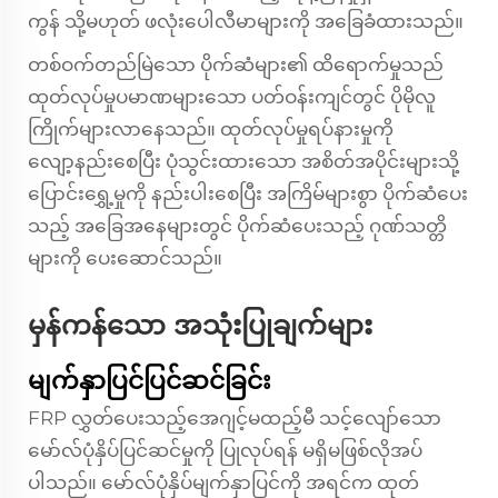
ကွန် သို့မဟုတ် ဖလုံးပေါလီမာများကို အခြေခံထားသည်။
တစ်ဝက်တည်မြဲသော ပိုက်ဆံများ၏ ထိရောက်မှုသည်
ထုတ်လုပ်မှုပမာဏများသော ပတ်ဝန်းကျင်တွင် ပိုမိုလူ
ကြိုက်များလာနေသည်။ ထုတ်လုပ်မှုရပ်နားမှုကို
လျော့နည်းစေပြီး ပုံသွင်းထားသော အစိတ်အပိုင်းများသို့
ပြောင်းရွှေ့မှုကို နည်းပါးစေပြီး အကြိမ်များစွာ ပိုက်ဆံပေး
သည့် အခြေအနေများတွင် ပိုက်ဆံပေးသည့် ဂုဏ်သတ္တိ
များကို ပေးဆောင်သည်။
မှန်ကန်သော အသုံးပြုချက်များ
မျက်နှာပြင်ပြင်ဆင်ခြင်း
FRP လွှတ်ပေးသည့်အေဂျင့်မထည့်မီ သင့်လျော်သော
မော်လ်ပုံနှိပ်ပြင်ဆင်မှုကို ပြုလုပ်ရန် မရှိမဖြစ်လိုအပ်
ပါသည်။ မော်လ်ပုံနှိပ်မျက်နှာပြင်ကို အရင်က ထုတ်