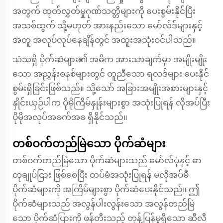
အတွက် ထုတ်လွှတ်မှုဂုဏ်သတ္တိများကို ပေးစွမ်းနိုင်ပြီး
အသစ်ထွက် သို့မဟုတ် အားနည်းသော မော်လ်ဒ်များနှင့်
အတူ အလုပ်လုပ်နေချိန်တွင် အထူးအသုံးဝင်ပါသည်။
သံသရှိ ပိုက်ဆံများ၏ အဓိက အားသာချက်မှာ အမျိုးမျိုး
သော အညွှန်းစနစ်များတွင် တူညီသော ရလဒ်များ ပေးနိုင်
စွမ်းရှိခြင်းဖြစ်သည်။ သို့သော် အခြားအမျိုးအစားများနှင့်
နှိုင်းယှဉ်ပါက ပိုမိုကြိမ်နှုန်းများစွာ အသုံးပြုရန် လိုအပ်ပြီး
ပိုမိုအလုပ်အခက်အခ ရှိနိုင်သည်။
တစ်ဝက်တည်မြဲသော ပိုက်ဆံများ
တစ်ဝက်တည်မြဲသော ပိုက်ဆံများသည် မော်လ်ပုံနှင့် ဓာ
တုချုပ်ငြား ဖြစ်စေပြီး ထပ်မံအသုံးပြုရန် မလိုအပ်မီ
ပိုက်ဆံများကို အကြိမ်များစွာ ပိုက်ဆံပေးနိုင်သည်။ ဤ
ပိုက်ဆံများသည် အလွန်ပါးလွန်းသော အလွန်တည်မြဲ
သော ပိုက်ဆံပြားကို ဖန်တီးသည့် တုန့်ပြန်မှုရှိသော ဆီလီ