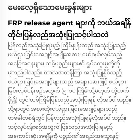
မေးလေ့ရှိသောမေးခွန်းများ
FRP release agent များကို ဘယ်အချိန်
တိုင်းပြန်လည်အသုံးပြုသင့်ပါသလဲ
ပြန်လည်အသုံးပြုရမည့် ကြိမ်နှုန်းသည် အသုံးပြုသည့်
ဖယ်ရှားခြင်းအေဂျင့်အမျိုးအစား၊ မော်ဒယ်လုပ်သည့်
အခြေအနေများ၊ သင့်ပစ္စည်းများ၏ ရှုပ်ထွေးမှုတို့ကို
မူတည်ပါသည်။ ကာလအတန်ကြာ အသုံးပြုနိုင်သည့်
ဖယ်ရှားခြင်းအေဂျင့်များသည် အများအားဖြင့် ဖယ်ရှား
ခြင်းလုပ်ငန်းစဉ်အတွက် (၅-၁၀ ကြိမ် သို့မဟုတ် ထို့ထက်
ပို၍) တွင် တစ်ကြိမ်ပြန်လည်အသုံးပြုရန် လိုအပ်ပါသည်။
သို့ရာတွင် အစားထိုးဖယ်ရှားခြင်းအေဂျင့်များသည်
တစ်ခါတစ်ရံတွင် ပြန်လည်အသုံးပြုရန်လိုအပ်ပါသည်။
သင့်လုပ်ငန်းစဉ်အတွက် ပြန်လည်အသုံးပြုရမည့်
အကောင်းဆုံးအချိန်ကို ပစ္စည်း၏အရည်အသွေးနှင့်