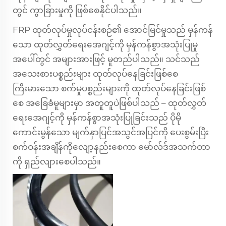
တွင် ကွာခြားမှုကို ဖြစ်စေနိုင်ပါသည်။
FRP ထုတ်လုပ်မှုလုပ်ငန်းစဉ်၏ အောင်မြင်မှုသည် မှန်ကန်
သော ထုတ်လွှတ်ရေးအေဂျင့်ကို မှန်ကန်စွာအသုံးပြုမှု
အပေါ်တွင် အများအားဖြင့် မူတည်ပါသည်။ သင်သည်
အသေးစားပစ္စည်းများ ထုတ်လုပ်နေခြင်းဖြစ်စေ
ကြီးမားသော စက်မှုပစ္စည်းများကို ထုတ်လုပ်နေခြင်းဖြစ်
စေ အခြေခံမူများမှာ အတူတူပဲဖြစ်ပါသည် – ထုတ်လွှတ်
ရေးအေဂျင့်ကို မှန်ကန်စွာအသုံးပြုခြင်းသည် ပိုမို
ကောင်းမွန်သော မျက်နှာပြင်အသွင်အပြင်ကို ပေးစွမ်းပြီး
စက်ဝန်းအချိန်ကိုလျော့နည်းစေကာ မော်လ်ဒ်အသက်တာ
ကို ရှည်လျားစေပါသည်။