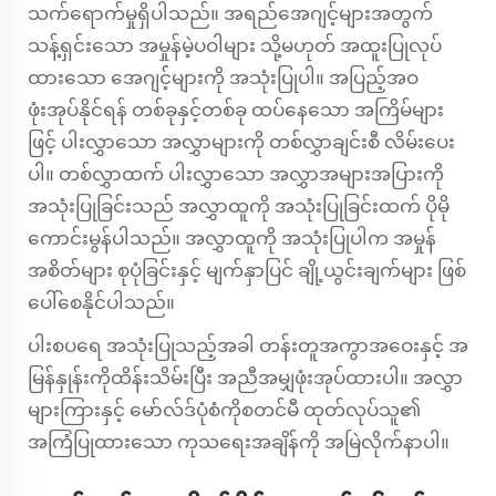
သက်ရောက်မှုရှိပါသည်။ အရည်အေဂျင့်များအတွက်
သန့်ရှင်းသော အမှုန်မဲ့ပဝါများ သို့မဟုတ် အထူးပြုလုပ်
ထားသော အေဂျင့်များကို အသုံးပြုပါ။ အပြည့်အဝ
ဖုံးအုပ်နိုင်ရန် တစ်ခုနှင့်တစ်ခု ထပ်နေသော အကြိမ်များ
ဖြင့် ပါးလွှာသော အလွှာများကို တစ်လွှာချင်းစီ လိမ်းပေး
ပါ။ တစ်လွှာထက် ပါးလွှာသော အလွှာအများအပြားကို
အသုံးပြုခြင်းသည် အလွှာထူကို အသုံးပြုခြင်းထက် ပိုမို
ကောင်းမွန်ပါသည်။ အလွှာထူကို အသုံးပြုပါက အမှုန်
အစိတ်များ စုပုံခြင်းနှင့် မျက်နှာပြင် ချို့ယွင်းချက်များ ဖြစ်
ပေါ်စေနိုင်ပါသည်။
ပါးစပရေ အသုံးပြုသည့်အခါ တန်းတူအကွာအဝေးနှင့် အ
မြန်နှုန်းကိုထိန်းသိမ်းပြီး အညီအမျှဖုံးအုပ်ထားပါ။ အလွှာ
များကြားနှင့် မော်လ်ဒ်ပုံစံကိုစတင်မီ ထုတ်လုပ်သူ၏
အကြံပြုထားသော ကုသရေးအချိန်ကို အမြဲလိုက်နာပါ။