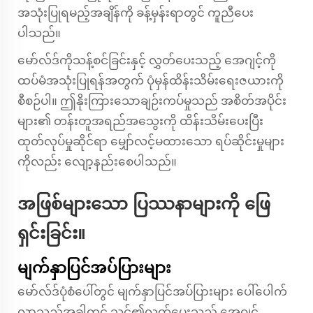
အသုံးပြုရမည့်အချိန်ကို ခန့်မှန်းရာတွင် ကူညီပေး
ပါသည်။
မော်လ်ဒ်ကိုသန့်စင်ခြင်းနှင့် လွှတ်ပေးသည့် အေဂျင့်ကို
ထပ်မံအသုံးပြုရန်အတွက် ပုံမှန်ထိန်းသိမ်းရေးဇယားကို
စီစဉ်ပါ။ ဤနိုးကြားသောချဉ်းကပ်မှုသည် အစိတ်အပိုင်း
များ၏ တန်းတူအရည်အသွေးကို ထိန်းသိမ်းပေးပြီး
ထုတ်လုပ်မှုဆိုင်ရာ မျှော်လင့်မထားသော ရပ်ဆိုင်းမှုများ
ကိုလည်း လျော့နည်းစေပါသည်။
အဖြစ်များသော ပြဿနာများကို ဖြေ
ရှင်းခြင်း။
မျက်နှာပြင်အပ်ပြားများ
မော်လ်ဒ်ပုံစံပေါ်တွင် မျက်နှာပြင်အပ်ပြားများ ပေါ်ပေါက်
လာသည့်အခါတွင် သင်၏လွှတ်ပေးသည့် အေဂျင့်