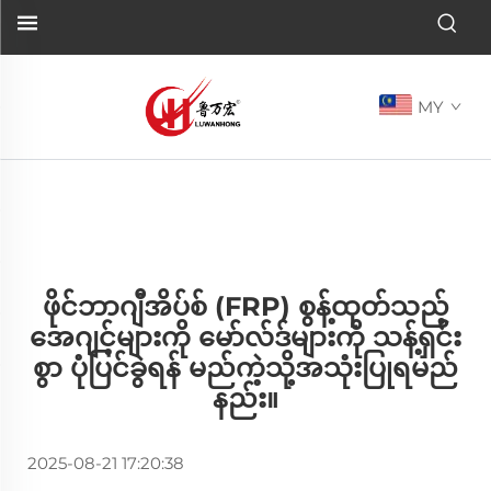
MY
ဖိုင်ဘာဂျီအိပ်စ် (FRP) စွန့်ထုတ်သည့်
အေဂျင့်များကို မော်လ်ဒ်များကို သန့်ရှင်း
စွာ ပုံပြင်ခွဲရန် မည်ကဲ့သို့အသုံးပြုရမည်
နည်း။
2025-08-21 17:20:38