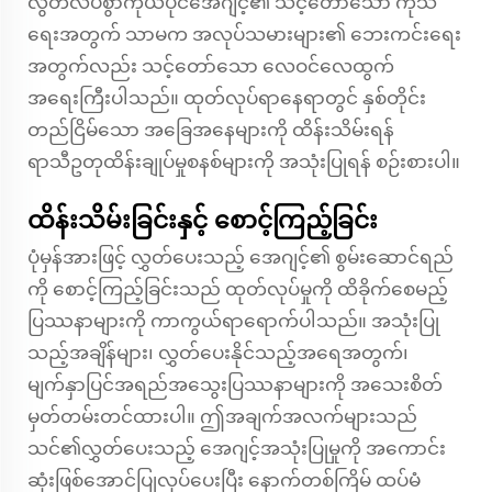
လွတ်လပ်စွာကိုယ်ပိုင်အေဂျင့်၏ သင့်တော်သော ကုသ
ရေးအတွက် သာမက အလုပ်သမားများ၏ ဘေးကင်းရေး
အတွက်လည်း သင့်တော်သော လေဝင်လေထွက်
အရေးကြီးပါသည်။ ထုတ်လုပ်ရာနေရာတွင် နှစ်တိုင်း
တည်ငြိမ်သော အခြေအနေများကို ထိန်းသိမ်းရန်
ရာသီဥတုထိန်းချုပ်မှုစနစ်များကို အသုံးပြုရန် စဉ်းစားပါ။
ထိန်းသိမ်းခြင်းနှင့် စောင့်ကြည့်ခြင်း
ပုံမှန်အားဖြင့် လွှတ်ပေးသည့် အေဂျင့်၏ စွမ်းဆောင်ရည်
ကို စောင့်ကြည့်ခြင်းသည် ထုတ်လုပ်မှုကို ထိခိုက်စေမည့်
ပြဿနာများကို ကာကွယ်ရာရောက်ပါသည်။ အသုံးပြု
သည့်အချိန်များ၊ လွှတ်ပေးနိုင်သည့်အရေအတွက်၊
မျက်နှာပြင်အရည်အသွေးပြဿနာများကို အသေးစိတ်
မှတ်တမ်းတင်ထားပါ။ ဤအချက်အလက်များသည်
သင်၏လွှတ်ပေးသည့် အေဂျင့်အသုံးပြုမှုကို အကောင်း
ဆုံးဖြစ်အောင်ပြုလုပ်ပေးပြီး နောက်တစ်ကြိမ် ထပ်မံ