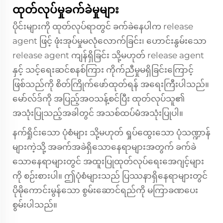
ထုတ်လုပ်မှုခက်ခဲမှုများ
ပိုင်းများကို ထုတ်လုပ်ရာတွင် ခက်ခဲနေပါက release
agent ဖြင့် ဖုံးအုပ်မှုမလုံလောက်ခြင်း၊ ဟောင်းနွမ်းသော
release agent ကျန်ရှိခြင်း သို့မဟုတ် release agent
နှင့် သင့်ရေးဆင်စနစ်ကြား ကိုက်ညီမှုမရှိခြင်းကြောင့်
ဖြစ်သည်ကို စိတ်ကြိုက်ဖော်ထုတ်ရန် အရေးကြီးပါသည်။
မော်လ်ဒ်ကို အပြည့်အဝသန့်စင်ပြီး ထုတ်လုပ်သူ၏
အသုံးပြုသည့်အခါတွင် အသစ်ထပ်မံအသုံးပြုပါ။
နက်ရှိုင်းသော ပုံစံများ သို့မဟုတ် ရှုပ်ထွေးသော ပုံသဏ္ဍာန်
များကဲ့သို့ အခက်အခဲရှိသောနေရာများအတွက် ခက်ခဲ
သောနေရာများတွင် အထူးပြုထုတ်လုပ်ရေးအေဂျင့်များ
ကို စဉ်းစားပါ။ ဤပုံစံများသည် ပြဿနာရှိနေရာများတွင်
ပိုမိုကောင်းမွန်သော စွမ်းဆောင်ရည်ကို မကြာခဏပေး
စွမ်းပါသည်။