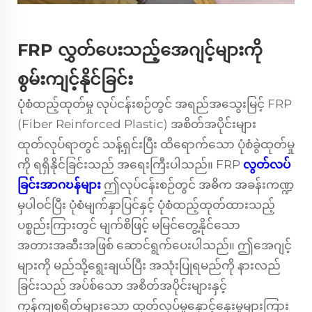
FRP လွှတ်ပေးသည့်အေဂျင့်များကို
စွမ်းကျင့်နိုင်ခြင်း
ပုံစံထည့်ထုတ်မှု လုပ်ငန်းစဉ်တွင် အရည်အသွေးမြင့်
FRP
(Fiber Reinforced Plastic) အစိတ်အပိုင်းများ
ထုတ်လုပ်ရာတွင် သန့်ရှင်းပြီး ထိရောက်သော ပုံစံခွဲထုတ်မှု
ကို ရရှိနိုင်ခြင်းသည် အရေးကြီးပါသည်။ FRP
လွတ်လပ်
ခြင်းအာဂဎန်များ
ဤလုပ်ငန်းစဉ်တွင် အဓိက အခန်းကဏ္ဍ
မှပါဝင်ပြီး ပုံစံမျက်နှာပြင်နှင့် ပုံစံထည့်ထုတ်ထားသည့်
ပစ္စည်းကြားတွင် မျက်စိဖြင့် မမြင်တွေ့နိုင်သော
အတားအဆီးအဖြစ် ဆောင်ရွက်ပေးပါသည်။ ဤအေဂျင့်
များကို မည်သို့ရွေးချယ်ပြီး အသုံးပြုရမည်ကို နားလည်
ခြင်းသည် အပ်စ်သော အစိတ်အပိုင်းများနှင့်
ကုန်ကျစရိတ်များသော ထုတ်လုပ်မှုနှောင့်နှေးမှုများကြား