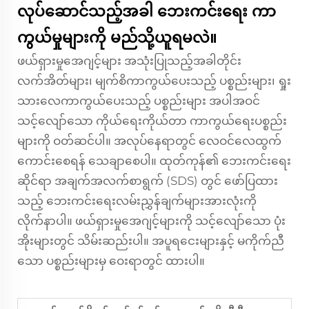
လုပ်ဆောင်သည့်အခါ ဘေးကင်းရေး ကာ
ကွယ်မှုများကို မည်သို့ယူရမလဲ။
ဖယ်ရှားမှုအေဂျင့်များ အသုံးပြုသည့်အခါတိုင်း
လက်အိတ်များ၊ မျက်စိကာကွယ်ပေးသည့် ပစ္စည်းများ၊ ရှုး
သားလေကာကွယ်ပေးသည့် ပစ္စည်းများ အပါအဝင်
သင့်လျော်သော ကိုယ်ရေးကိုယ်တာ ကာကွယ်ရေးပစ္စည်း
များကို ဝတ်ဆင်ပါ။ အလုပ်နေရာတွင် လေဝင်လေထွက်
ကောင်းစေရန် သေချာစေပါ။ ထုတ်ကုန်၏ ဘေးကင်းရေး
ဆိုင်ရာ အချက်အလက်စာရွက် (SDS) တွင် ဖော်ပြထား
သည့် ဘေးကင်းရေးလမ်းညွှန်ချက်များအားလုံးကို
လိုက်နာပါ။ ဖယ်ရှားမှုအေဂျင့်များကို သင့်လျော်သော ပုံး
အိုးများတွင် သိမ်းဆည်းပါ။ အပူရငေးများနှင့် မကိုက်ညီ
သော ပစ္စည်းများမှ ဝေးရာတွင် ထားပါ။