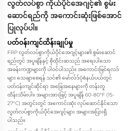
လွတ်လပ်စွာ ကိုယ်ပိုင်အေဂျင့်၏ စွမ်း
ဆောင်ရည်ကို အကောင်းဆုံးဖြစ်အောင်
ပြုလုပ်ပါ။
ပတ်ဝန်းကျင်ထိန်းချုပ်မှု
FRP လွတ်လပ်စွာကိုယ်ပိုင်အေဂျင့်များ၏ စွမ်းဆောင်
ရည်တွင် အပူချိန်နှင့် စိုထိုင်းဆသည် အရေးပါသော
အခန်းကဏ္ဍများကို ပါဝင်ပါသည်။ အကောင်းမြင်ရလဒ်
များ သေချာစေရန် သင်၏ မော်လ်ဒ်ပုံစံနယ်ပယ်တွင်
ပတ်ဝန်းကျင်ဆိုင်ရာ အခြေအနေများကို တန်းတူ
ထိန်းသိမ်းပါ။ အများအားဖြင့် အပူချိန် 60-80°F (15-
27°C) အတွင်းတွင် အကောင်းဆုံး လုပ်ဆောင်နိုင်သော
လွတ်လပ်စွာကိုယ်ပိုင်အေဂျင့်များ အများအပြားရှိ
ပါသည်။