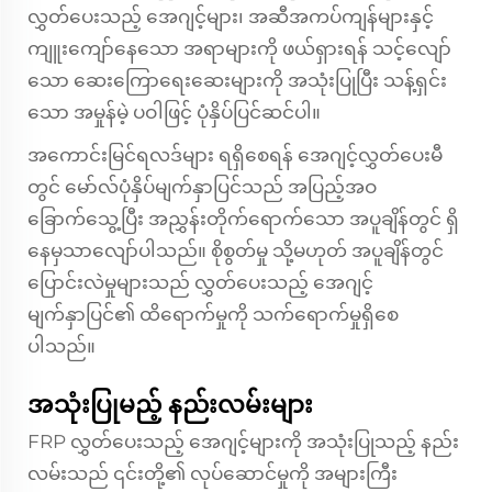
လွှတ်ပေးသည့် အေဂျင့်များ၊ အဆီအကပ်ကျန်များနှင့်
ကျူးကျော်နေသော အရာများကို ဖယ်ရှားရန် သင့်လျော်
သော ဆေးကြောရေးဆေးများကို အသုံးပြုပြီး သန့်ရှင်း
သော အမှုန်မဲ့ ပဝါဖြင့် ပုံနှိပ်ပြင်ဆင်ပါ။
အကောင်းမြင်ရလဒ်များ ရရှိစေရန် အေဂျင့်လွှတ်ပေးမီ
တွင် မော်လ်ပုံနှိပ်မျက်နှာပြင်သည် အပြည့်အဝ
ခြောက်သွေ့ပြီး အညွှန်းတိုက်ရောက်သော အပူချိန်တွင် ရှိ
နေမှသာလျော်ပါသည်။ စိုစွတ်မှု သို့မဟုတ် အပူချိန်တွင်
ပြောင်းလဲမှုများသည် လွှတ်ပေးသည့် အေဂျင့်
မျက်နှာပြင်၏ ထိရောက်မှုကို သက်ရောက်မှုရှိစေ
ပါသည်။
အသုံးပြုမည့် နည်းလမ်းများ
FRP လွှတ်ပေးသည့် အေဂျင့်များကို အသုံးပြုသည့် နည်း
လမ်းသည် ၎င်းတို့၏ လုပ်ဆောင်မှုကို အများကြီး