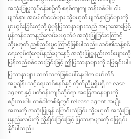
အသုံးပြုမှုလုပ်ငန်းစဉ်ကို စနစ်ကျကျ ဆန်းစစ်ပါ။ ငါး
မျက်နှာ၊ အပေါက်ငယ်များ သို့မဟုတ် မျက်နှာပြင်များကို
မှာယွင်းခြင်းကဲ့သို့ ပုံမှန်ပြဿနာများသည် အများအားဖြင့်
မှန်ကန်သောနည်းလမ်းမဟုတ်ပဲ အသုံးပြုခြင်းကြောင့်
သို့မဟုတ် ညစ်ညမ်းမှုကြောင့်ဖြစ်ပါသည်။ သင်၏သန့်စင်
ရေးလုပ်ထုံးလုပ်နည်းများနှင့် အသုံးပြုမှုနည်းလမ်းများကို
ပြန်လည်စစ်ဆေးခြင်းဖြင့် ဤပြဿနာများကို ဖြေရှင်းပါ။
ပြဿနာများ ဆက်လက်ဖြစ်ပေါ်နေပါက မော်လ်ဒ်
အပူချိန်၊ သင့်ရေးဆင်စနစ်နှင့် ကိုက်ညီမှုရှိမရှိ release
agent နှင့် ပတ်ဝန်းကျင်ဆိုင်ရာ အခြေအနေများကို
စဉ်းစားပါ။ တစ်ခါတစ်ရံတွင် release agent အမျိုး
အစားကို အသုံးပြုရန် ပြောင်းလဲခြင်း သို့မဟုတ် အသုံးပြု
မှုနည်းလမ်းကို ညှိနှိုင်းခြင်းဖြင့် ပြဿနာများကို ဖြေရှင်း
နိုင်ပါသည်။