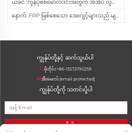
ယခင် :
ကွန်ပိုစစ်မော်လ်ဒင်းအတွက် အိအီပီ လွတ်မြောက်ရေးအေဂျင့်များ အကောင်းဆုံးဖြစ်စေသည့်အချက်များ
နောက် :
FRP ဖြစ်စေသော အေးဂျင့်များသည် မျက်နှာပြင်၏ ချောမွေ့မှုနှင့် တောက်ပမှုကို မည်သို့သက်ရောက်မှုရှိသနည်း။
ကျွန်ုပ်တို့နှင့် ဆက်သွယ်ပါ
မိုဘိုင်း:
+86-13573790259
အီးမေးလ်:
[email protected]
ကျွန်ုပ်တို့ကို သတင်းပို့ပါ
ယခုပို့ပါ။