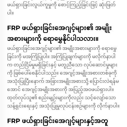
ဖယ်ရှားခြင်းလွယ်ကူမှုကို စောင့်ကြည့်ခြင်းဖြင့် ဆုံးဖြတ်
ပါ။
FRP ဖယ်ရှားခြင်းအေဂျင့်များ၏ အမျိုး
အစားများကို ရောမွှေနိုင်ပါသလား။
ဖယ်ရှားခြင်းအေဂျင့်များ၏ အမျိုးအစားများကို ရောမွှေ
ခြင်းကို မအကြံပြုပါ။ အကြံပြုချက်များကို မလိုက်နာပါ
က တည်ငြိမ်မှုမရှိခြင်းနှင့် မတူညီသော လုပ်ဆောင်မှုများ
ကို ဖြစ်ပေါ်စေနိုင်ပါသည်။ အေဂျင့်အမျိုးအစားတစ်ခုကို
အသုံးပြုပြီးနောက် အခြားအမျိုးအစားသို့ ပြောင်းလဲရန်မ
အောင် အေဂျင့်အမျိုးအစားကို အပြည့်အဝဖယ်ရှားပါ။
ထုတ်လုပ်သူ၏ စည်းမျဉ်းများကိုလည်း သင့်လျော်သော
သန့်ရှင်းရေးနှင့် အသုံးပြုမှုလုပ်ငန်းစဉ်များကို လိုက်နာပါ။
FRP ဖယ်ရှားခြင်းအေဂျင့်များနှင့်အတူ