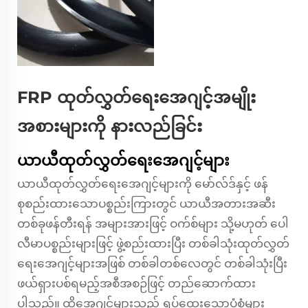
FRP ထုတ်လွှတ်ရေးအေဂျင့်အမျိုး
အစားများကို နားလည်ခြင်း
ယာယီထုတ်လွှတ်ရေးအေဂျင့်များ
ယာယီထုတ်လွှတ်ရေးအေဂျင့်များကို မော်လ်ဒ်နှင့် ဖန်
စုစည်းထားသောပစ္စည်းကြားတွင် ယာယီအတားအဆီး
တစ်ခုဖန်တီးရန် အများအားဖြင့် ဝက်စ်များ သို့မဟုတ် ပေါ
လီမာပစ္စည်းများဖြင့် ဖွဲ့စည်းထားပြီး တစ်ခါသုံးထုတ်လွှတ်
ရေးအေဂျင့်များအဖြစ် တစ်ခါတစ်လေတွင် တစ်ခါသုံးပြီး
ဖယ်ရှားပစ်ရမည့်အစီအစဉ်ဖြင့် တည်ဆောက်ထား
ပါသည်။ ထိုအေဂျင့်များသည် ရှုပ်ထွေးသောပုံစံများ