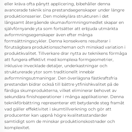
eller kräva ofta pånytt applicering, bibehåller denna
avancerade teknik sina prestandaegenskaper under längre
produktionsserier. Den molekylära strukturen i det
långsamt återgående skumavformningsmedlet skapar en
självförnyande yta som fortsätter att erbjuda utmärkta
avformningsegenskaper även efter många
formsättningscykler. Denna konsekvens resulterar i
förutsägbara produktionsscheman och minskad variation i
produktkvalitet. Tillverkare drar nytta av teknikens förmåga
att fungera effektivt med komplexa formgeometrier,
inklusive invecklade detaljer, underkastningar och
strukturerade ytor som traditionellt innebär
avformningsutmaningar. Den överlägsna fästkraftsfria
prestandan bidrar också till bättre ytfinishkvalitet på de
färdiga skumprodukterna, vilket eliminerar behovet av
sekundära finishoperationer i många applikationer. Denna
teknikförbättring representerar ett betydande steg framåt
vad gäller effektivitet i skumtillverkning och gör att
producenter kan uppnå högre kvalitetsstandarder
samtidigt som de minskar produktionskostnader och
komplexitet.