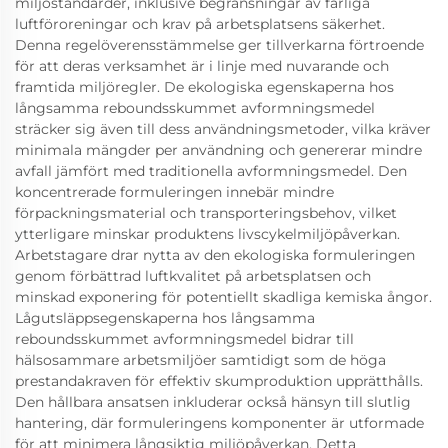
miljöstandarder, inklusive begränsningar av farliga
luftföroreningar och krav på arbetsplatsens säkerhet.
Denna regelöverensstämmelse ger tillverkarna förtroende
för att deras verksamhet är i linje med nuvarande och
framtida miljöregler. De ekologiska egenskaperna hos
långsamma reboundsskummet avformningsmedel
sträcker sig även till dess användningsmetoder, vilka kräver
minimala mängder per användning och genererar mindre
avfall jämfört med traditionella avformningsmedel. Den
koncentrerade formuleringen innebär mindre
förpackningsmaterial och transporteringsbehov, vilket
ytterligare minskar produktens livscykelmiljöpåverkan.
Arbetstagare drar nytta av den ekologiska formuleringen
genom förbättrad luftkvalitet på arbetsplatsen och
minskad exponering för potentiellt skadliga kemiska ångor.
Lågutsläppsegenskaperna hos långsamma
reboundsskummet avformningsmedel bidrar till
hälsosammare arbetsmiljöer samtidigt som de höga
prestandakraven för effektiv skumproduktion upprätthålls.
Den hållbara ansatsen inkluderar också hänsyn till slutlig
hantering, där formuleringens komponenter är utformade
för att minimera långsiktig miljöpåverkan. Detta