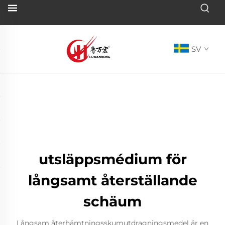
SV
utsläppsmédium för
långsamt återställande
schäum
Långsam återhämtningsskumutdragningsmedel är en