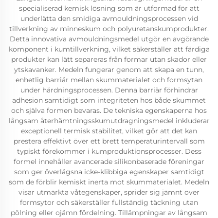
specialiserad kemisk lösning som är utformad för att
underlätta den smidiga avmouldningsprocessen vid
tillverkning av minneskum och polyuretanskumprodukter.
Detta innovativa avmouldningsmedel utgör en avgörande
komponent i kumtillverkning, vilket säkerställer att färdiga
produkter kan lätt separeras från formar utan skador eller
ytskavanker. Medeln fungerar genom att skapa en tunn,
enhetlig barriär mellan skummaterialet och formsytan
under härdningsprocessen. Denna barriär förhindrar
adhesion samtidigt som integriteten hos både skummet
och själva formen bevaras. De tekniska egenskaperna hos
långsam återhämtningsskumutdragningsmedel inkluderar
exceptionell termisk stabilitet, vilket gör att det kan
prestera effektivt över ett brett temperaturintervall som
typiskt förekommer i kumproduktionsprocesser. Dess
formel innehåller avancerade silikonbaserade föreningar
som ger överlägsna icke-klibbiga egenskaper samtidigt
som de förblir kemiskt inerta mot skummaterialet. Medeln
visar utmärkta våtegenskaper, sprider sig jämnt över
formsytor och säkerställer fullständig täckning utan
pölning eller ojämn fördelning. Tillämpningar av långsam