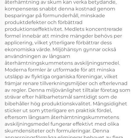
återhämtning av skum kan verka betydande,
kompenseras snabbt denna kostnad genom
besparingar på formunderhåll, minskade
produktdefekter och förbättrad
produktionseffektivitet. Medlets koncentrerade
formel innebär att mindre mängder behövs per
applicering, vilket ytterligare förbättrar dess
ekonomiska värde. Miljöhänsyn gynnar också
användningen av långsam
återhämtningskummetens avskiljningsmedel.
Moderna formler är utformade för att minska
utsläpp av flyktiga organiska föreningar, vilket
främjar renare tillverkningsmiljöer och efterlevnad
av regler. Denna miljövänlighet tilltalar företag som
strävar efter hållbarhetsmål samtidigt som de
bibehåller hög produktionskvalitet. Mångsidighet
sticker ut som ytterligare en praktisk fördel,
eftersom långsam återhämtningskummetens
avskiljningsmedel fungerar effektivt med olika
skumdensiteter och formuleringar. Denna
anpassningsförmåga eliminerar behovet av flera