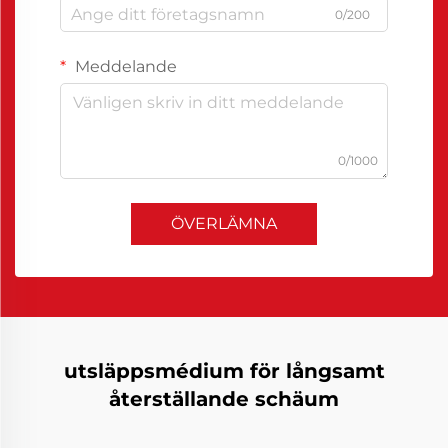
0/200
Meddelande
0/1000
ÖVERLÄMNA
utsläppsmédium för långsamt
återställande schäum