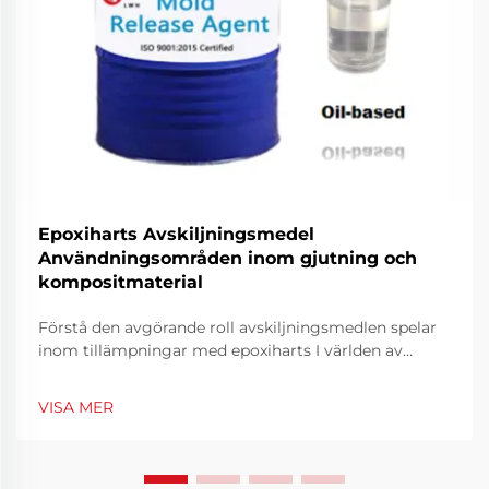
Epoxiharts Avskiljningsmedel
Användningsområden inom gjutning och
kompositmaterial
Förstå den avgörande roll avskiljningsmedlen spelar
inom tillämpningar med epoxiharts I världen av
tillverkning och hantverk med epoxihartser hänger
framgång ofta på korrekt användning av
VISA MER
avskiljningsmedel. Dessa specialtillverkade föreningar
spelar en avgörande roll för att säkerställa...