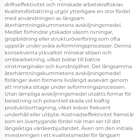
driftseffektivitet och minskade arbetskraftskrav.
Kvalitetsförbättring utgör ytterligare en stor fördel
med användningen av långsam
återhämtningskummetens avskiljningsmedel.
Medlet förhindrar ytskador såsom rivningar,
gropbildning eller strukturöverföring som ofta
uppstår under svåra avformningsprocesser. Denna
konsekventa ytkvalitet minskar slöseri och
ombearbetning, vilket bidrar till bättre
vinstmarginaler och kundnöjdhet. Det långsamma
återhämtningskummetens avskiljningsmedel
förlänger även formens livslängd avsevärt genom
att minska slitage under avformningsprocessen.
Utan lämpliga avskiljningsmedel utsätts formar för
belastning och potentiell skada vid kraftig
produktborttagning, vilket kräver frekvent
underhåll eller utbyte. Kostnadseffektivitet framstår
som en övertygande fördel när man ser till det
långsiktiga värdeerbjudandet. Även om den initiala
investeringen i ett kvalitetsmedel för långsam