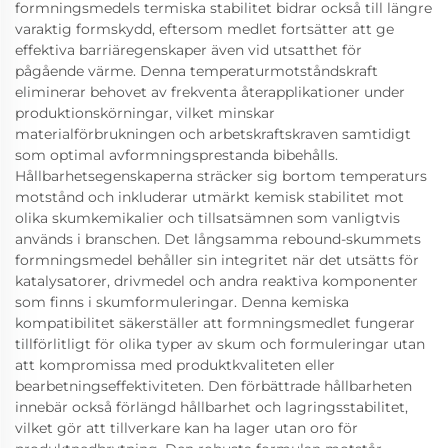
formningsmedels termiska stabilitet bidrar också till längre
varaktig formskydd, eftersom medlet fortsätter att ge
effektiva barriäregenskaper även vid utsatthet för
pågående värme. Denna temperaturmotståndskraft
eliminerar behovet av frekventa återapplikationer under
produktionskörningar, vilket minskar
materialförbrukningen och arbetskraftskraven samtidigt
som optimal avformningsprestanda bibehålls.
Hållbarhetsegenskaperna sträcker sig bortom temperaturs
motstånd och inkluderar utmärkt kemisk stabilitet mot
olika skumkemikalier och tillsatsämnen som vanligtvis
används i branschen. Det långsamma rebound-skummets
formningsmedel behåller sin integritet när det utsätts för
katalysatorer, drivmedel och andra reaktiva komponenter
som finns i skumformuleringar. Denna kemiska
kompatibilitet säkerställer att formningsmedlet fungerar
tillförlitligt för olika typer av skum och formuleringar utan
att kompromissa med produktkvaliteten eller
bearbetningseffektiviteten. Den förbättrade hållbarheten
innebär också förlängd hållbarhet och lagringsstabilitet,
vilket gör att tillverkare kan ha lager utan oro för