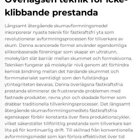
klibbande prestanda
Långsamt återgående skumavformningsmedel
inkorporerar nyaste teknik för fästkraftsfri yta som
revolutionerar avformningsprocessen för tillverkare av
skum. Denna avancerade formel använder egendomliga
silikonbaserade föreningar som skapar en ultratunn,
molekylärt slät barriär mellan skummet och formskivorna.
Tekniken fungerar på molekylär nivå genom att förhindra
kemisk bindning mellan det härdande skummet och
formmaterialet samtidigt som den fullständiga
ytintegriteten bevaras. Denna överlägsna fästkraftsfria
prestanda eliminerar de frustrerande problemen med
fastnade produkter, revna ytor och skadade former som
drabbar traditionella tillverkningsprocesser. Det långsamt
återgående skumavformningsmedlets fästkraftsfria
egenskaper förblir konstanta över flera produktionscykler,
vilket säkerställer tillförlitlig prestanda som tillverkare kan
lita på för kontinuerlig drift. Till skillnad från konventionella
avformningsmedel som kan förlora effektivitet över tid