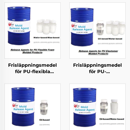
Frisläppningsmedel
Frisläppningsmedel
för PU-flexibla
för PU-
schumformerade
elastomermolderade
produkter
produkter