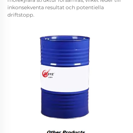
molekylära struktur försämras, vilket leder till
inkonsekventa resultat och potentiella
driftstopp.