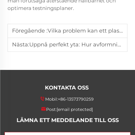
man förutsäga återstående hållbarhet och
optimera testningsplaner.
Föregående :
Vilka problem kan ett plastavmoldningsmedel hjälpa till att förhindra vid formtillverkning?
Nästa:
Uppnå perfekt yta: Hur avformningsmedel påverkar PU-skummys ytqualitet
KONTAKTA OSS
Mobil:
+86-13573790259
Post:
[email protected]
LÄMNA ETT MEDDELANDE TILL OSS