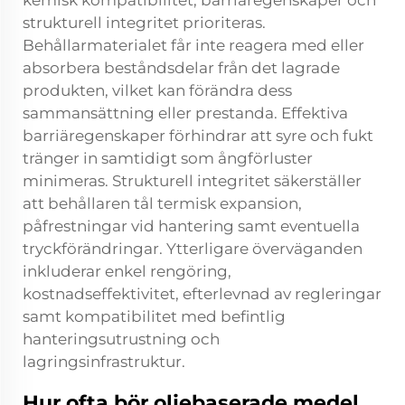
kemisk kompatibilitet, barriäregenskaper och
strukturell integritet prioriteras.
Behållarmaterialet får inte reagera med eller
absorbera beståndsdelar från det lagrade
produkten, vilket kan förändra dess
sammansättning eller prestanda. Effektiva
barriäregenskaper förhindrar att syre och fukt
tränger in samtidigt som ångförluster
minimeras. Strukturell integritet säkerställer
att behållaren tål termisk expansion,
påfrestningar vid hantering samt eventuella
tryckförändringar. Ytterligare överväganden
inkluderar enkel rengöring,
kostnadseffektivitet, efterlevnad av regleringar
samt kompatibilitet med befintlig
hanteringsutrustning och
lagringsinfrastruktur.
Hur ofta bör oljebaserade medel