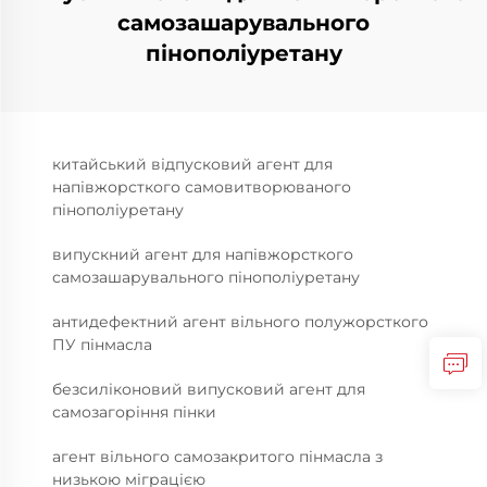
самозашарувального
пінополіуретану
китайський відпусковий агент для
напівжорсткого самовитворюваного
пінополіуретану
випускний агент для напівжорсткого
самозашарувального пінополіуретану
антидефектний агент вільного полужорсткого
ПУ пінмасла
безсиліконовий випусковий агент для
самозагоріння пінки
агент вільного самозакритого пінмасла з
низькою міграцією