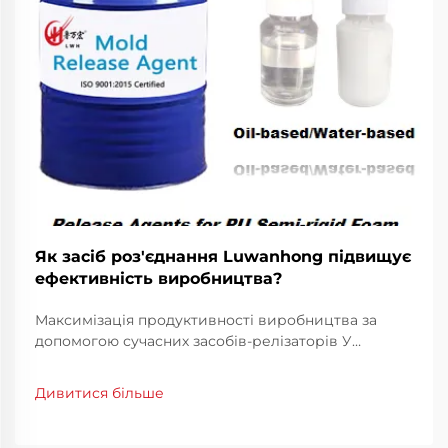
Як засіб роз'єднання Luwanhong підвищує
ефективність виробництва?
Максимізація продуктивності виробництва за
допомогою сучасних засобів-релізаторів У
сучасному конкурентному середовищі
виробництва ефективність є основою успіху.
Дивитися більше
Застосування високоякісного засобу-релізатора
стало революційним кроком...