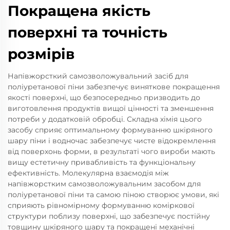
Покращена якість
поверхні та точність
розмірів
Напівжорсткий самозволожувальний засіб для
поліуретанової піни забезпечує виняткове покращення
якості поверхні, що безпосередньо призводить до
виготовлення продуктів вищої цінності та зменшення
потреби у додатковій обробці. Складна хімія цього
засобу сприяє оптимальному формуванню шкіряного
шару піни і водночас забезпечує чисте відокремлення
від поверхонь форми, в результаті чого вироби мають
вищу естетичну привабливість та функціональну
ефективність. Молекулярна взаємодія між
напівжорстким самозволожувальним засобом для
поліуретанової піни та самою піною створює умови, які
сприяють рівномірному формуванню коміркової
структури поблизу поверхні, що забезпечує постійну
товщину шкіряного шару та покращені механічні