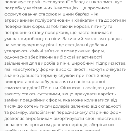
подовжує термін експлуатації обладнання та зменшує
потребу у капітальних інвестиціях. Ця просунута
формулювання створює міцний бар'єр між
агресивними поліуретановими хімікатами та дорогими
поверхнями форм, запобігаючи корозії, пітингу та
погіршенню стану поверхонь, що часто виникає в
умовах виробництва піни. Захисний механізм працює
на молекулярному рівні, де спеціальні добавки
утворюють хімічні зв’язки з поверхнями форм,
одночасно зберігаючи вибіркові властивості
звільнення для виробів з піни. Виробничі підприємства,
які інвестують у форми високої якості, можуть очікувати
значно довшого терміну служби при постійному
використанні засобу для зняття напівжорсткої
самозатверділої ПУ-піни. Фінансові наслідки цього
захисту стають суттєвими, якщо врахувати вартість
заміни прецизійних форм, яка може коливатися від
тисяч до сотень тисяч доларів залежно від складності
та розміру. Запобігання передчасному старінню форм
дозволяє виробникам амортизувати свої інвестиції в
оснащення протягом довших періодів, зберігаючи
стабільну якість продукції на всьому протязі