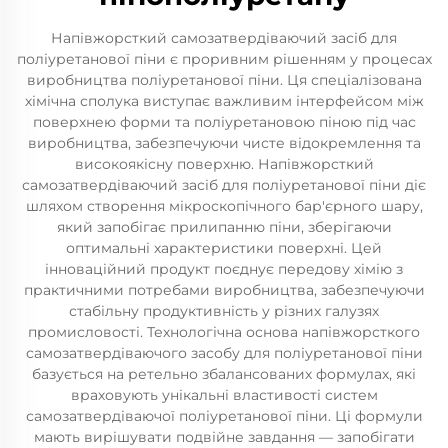
Напівжорсткий самозатвердіваючий засіб для
поліуретанової піни є проривним рішенням у процесах
виробництва поліуретанової піни. Ця спеціалізована
хімічна сполука виступає важливим інтерфейсом між
поверхнею форми та поліуретановою піною під час
виробництва, забезпечуючи чисте відокремлення та
високоякісну поверхню. Напівжорсткий
самозатвердіваючий засіб для поліуретанової піни діє
шляхом створення мікроскопічного бар'єрного шару,
який запобігає прилипанню піни, зберігаючи
оптимальні характеристики поверхні. Цей
інноваційний продукт поєднує передову хімію з
практичними потребами виробництва, забезпечуючи
стабільну продуктивність у різних галузях
промисловості. Технологічна основа напівжорсткого
самозатвердіваючого засобу для поліуретанової піни
базується на ретельно збалансованих формулах, які
враховують унікальні властивості систем
самозатвердіваючої поліуретанової піни. Ці формули
мають вирішувати подвійне завдання — запобігати