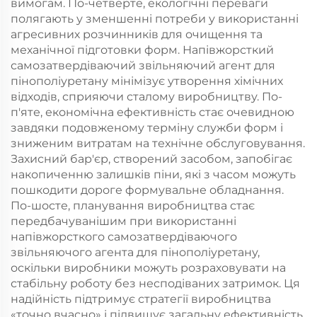
вимогам. По-четверте, екологічні переваги
полягають у зменшенні потреби у використанні
агресивних розчинників для очищення та
механічної підготовки форм. Напівжорсткий
самозатвердіваючий звільняючий агент для
пінополіуретану мінімізує утворення хімічних
відходів, сприяючи сталому виробництву. По-
п'яте, економічна ефективність стає очевидною
завдяки подовженому терміну служби форм і
зниженим витратам на технічне обслуговування.
Захисний бар'єр, створений засобом, запобігає
накопиченню залишків піни, які з часом можуть
пошкодити дороге формувальне обладнання.
По-шосте, планування виробництва стає
передбачуванішим при використанні
напівжорсткого самозатвердіваючого
звільняючого агента для пінополіуретану,
оскільки виробники можуть розраховувати на
стабільну роботу без несподіваних затримок. Ця
надійність підтримує стратегії виробництва
«точно вчасно» і підвищує загальну ефективність