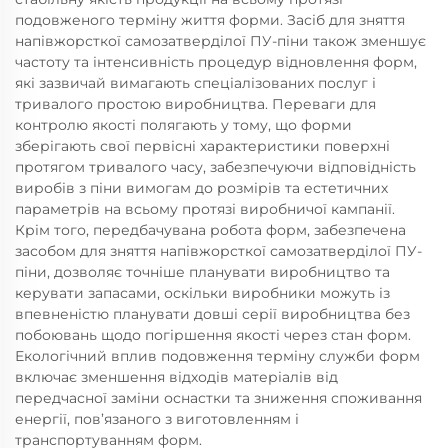
подовженого терміну життя форми. Засіб для зняття
напівжорсткої самозатверділої ПУ-піни також зменшує
частоту та інтенсивність процедур відновлення форм,
які зазвичай вимагають спеціалізованих послуг і
тривалого простою виробництва. Переваги для
контролю якості полягають у тому, що форми
зберігають свої первісні характеристики поверхні
протягом тривалого часу, забезпечуючи відповідність
виробів з піни вимогам до розмірів та естетичних
параметрів на всьому протязі виробничої кампанії.
Крім того, передбачувана робота форм, забезпечена
засобом для зняття напівжорсткої самозатверділої ПУ-
піни, дозволяє точніше планувати виробництво та
керувати запасами, оскільки виробники можуть із
впевненістю планувати довші серії виробництва без
побоювань щодо погіршення якості через стан форм.
Екологічний вплив подовження терміну служби форм
включає зменшення відходів матеріалів від
передчасної заміни оснастки та зниження споживання
енергії, пов’язаного з виготовленням і
транспортуванням форм.