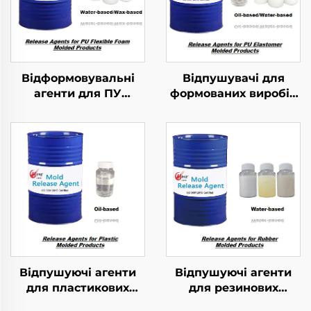
Відформовувальні
Відпушувачі для
агенти для ПУ
формованих виробів
гнучких пінкових
з ПУ-еластомеру
виробів
Відпушуючі агенти
Відпушуючі агенти
для пластикових
для резинових
формованих
витворів методом