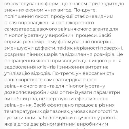
обслуговування форм, що з часом призводить до
значних економічних вигод. По-друге,
поліпшення якості продукції стає очевидним
після впровадження напівжорсткого
самозатвердіваючого звільняючого агента для
пінополіуретану у виробничі процеси. Засіб
сприяє рівномірному формуванню поверхні,
зменшуючи дефекти, такі як нерівності поверхні,
розриви пінних шарів та відхилення розмірів. Це
покращення якості призводить до вищого рівня
задоволення клієнтів і зниження витрат на
утилізацію відходів. По-третє, універсальність
напівжорсткого самозатвердіваючого
звільняючого агента для пінополіуретану
дозволяє виробникам оптимізувати параметри
виробництва, не жертвуючи ефективністю
звільнення. Засіб ефективно працює в різних
температурних діапазонах, умовах вологості та
густини піни, забезпечуючи гнучкість у роботі,
яка відповідає різноманітним виробничим