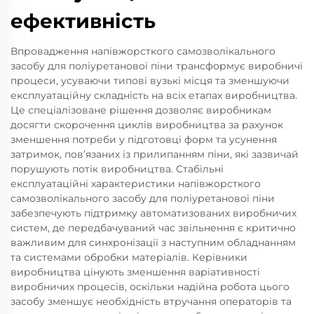
ефективність
Впровадження напівжорсткого самозволікального
засобу для поліуретанової піни трансформує виробничі
процеси, усуваючи типові вузькі місця та зменшуючи
експлуатаційну складність на всіх етапах виробництва.
Це спеціалізоване рішення дозволяє виробникам
досягти скорочення циклів виробництва за рахунок
зменшення потреби у підготовці форм та усунення
затримок, пов’язаних із прилипанням піни, які зазвичай
порушують потік виробництва. Стабільні
експлуатаційні характеристики напівжорсткого
самозволікального засобу для поліуретанової піни
забезпечують підтримку автоматизованих виробничих
систем, де передбачуваний час звільнення є критично
важливим для синхронізації з наступним обладнанням
та системами обробки матеріалів. Керівники
виробництва цінують зменшення варіативності
виробничих процесів, оскільки надійна робота цього
засобу зменшує необхідність втручання операторів та