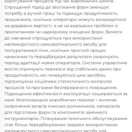
коригування процесів під час виробничих циклів.
Спрощений підхід до зволікання форм зменшує
потребу в ручній праці та підвищує продуктивність
працівників, оскільки оператори можуть зосередитися
на додаванні вартості, а не на вирішенні проблем із
прилипанням чи надмірному очищенні форм. Вимоги
до навчання спрощуються при використанні
напівжорсткого самозволікального засобу для
поліуретанової піни, оскільки простий процес
нанесення та передбачувані результати скорочують
період адаптації нових операторів. Системи управління
якістю отримують переваги від стабільних даних про
продуктивність, які генеруються цим засобом,
підтримуючи ініціативи статистичного контролю
процесів та програми безперервного покращення.
Підвищення ефективності експлуатації поширюється за
межі безпосередніх виробничих переваг і включає
скорочення запасів очисних розчинників, матеріалів
для підготовки форм та компонентів замінного
інструментарію. Планування технічного обслуговування
стає більш передбачуваним завдяки використанню
напівжорсткого самозволікального засобу для