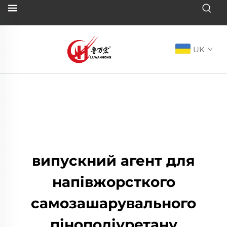
UK
випускний агент для
напівжорсткого
самозашарувального
пінополіуретану