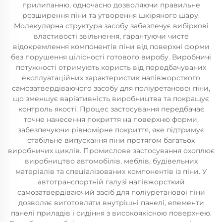
прилипанню, одночасно дозволяючи правильне
розширення піни та утворення шкіряного шару.
Молекулярна структура засобу забезпечує вибіркові
властивості звільнення, гарантуючи чисте
відокремлення компонентів піни від поверхні форми
без порушення цілісності готового виробу. Виробничі
потужності отримують користь від передбачуваних
експлуатаційних характеристик напівжорсткого
самозатвердіваючого засобу для поліуретанової піни,
що зменшує варіативність виробництва та покращує
контроль якості. Процес застосування передбачає
точне нанесення покриття на поверхню форми,
забезпечуючи рівномірне покриття, яке підтримує
стабільне випускання піни протягом багатьох
виробничих циклів. Промислове застосування охоплює
виробництво автомобілів, меблів, будівельних
матеріалів та спеціалізованих компонентів із піни. У
автотранспортній галузі напівжорсткий
самозатвердіваючий засіб для поліуретанової піни
дозволяє виготовляти внутрішні панелі, елементи
панелі приладів і сидіння з високоякісною поверхнею.