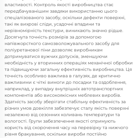
властивості. Контроль якості виробництва стає
передбачуванішим завдяки використанню цього
спеціалізованого засобу, оскільки дефекти поверхні,
такі як вихрові сліди, усадочні впадини та
нерівномірність текстури, виникають значно рідше.
Досягнута точність розмірів за допомогою
напівжорсткого самозволожувального засобу для
поліуретанової піни дозволяє виробникам
дотримуватися вужчих допусків, зменшуючи
необхідність у вторинних операціях механічної обробки
та підвищуючи загальну ефективність виробництва. Ця
точність особливо важлива в галузях, де критично
важливими є чіткі вимоги до посадки та оздоблення,
наприклад, у випадку внутрішніх автотранспортних
компонентів або високоякісних меблевих виробів.
Здатність засобу зберігати стабільну ефективність за
різних умов довкілля забезпечує сталу якість поверхні
незалежно від сезонних коливань температури та
вологості. Групи забезпечення якості отримують
користь від скорочення часу на перевірку та нижчого
рівня бракування, оскільки вироби постійно