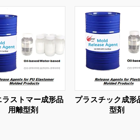
エラストマー成形品
プラスチック成形
用離型剤
型剤