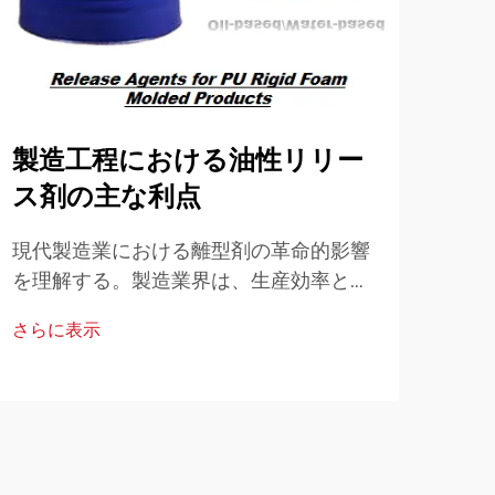
製造工程における油性リリー
ル
ス剤の主な利点
貫
現代製造業における離型剤の革命的影響
高度
を理解する。製造業界は、生産効率と製
達成
品品質を向上させる革新的なソリューシ
世界
さらに表示
さら
ョンとともに進化し続けています。その
生産
ような革新の中でも、油性離型剤...
ワン