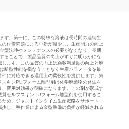
します。第一に、この特殊な溶液は長時間の連続生
ムの付着問題による中断が減少し、生産能力の向上
な金型洗浄やメンテナンスの必要がなくなり、長期
入することで、製品品質の向上がすぐに明らかにな
減します。この品質の向上は顧客満足度の向上と廃
者は離型性能を損なうことなく生産パラメータを最
要件に対応できる運用上の柔軟性を提供します。第
フスキンPUフォーム離型剤は化学廃棄物の発生を
り、費用対効果が明確になります。この剤が形成す
硬質セルフスキンPUフォーム離型剤を使用するこ
るため、ジャストインタイム生産戦略をサポート
減少し、手作業による金型準備の負担が軽減される