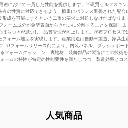
用途において一貫した性能を提供します。半硬質セルフスキン
特有の性質に対応できるよう、慎重にバランス調整された配合
皮形成を可能にするという二重の要求に対処しなければなりま
フォーム成分が金型表面からきれいに分離することを保証しま
のばらつきが減少し、品質管理が向上します。塗布プロセスで
たフォーム離型を実現します。産業用途は自動車製造、家具生
グPUフォームリリース剤により、内装パネル、ダッシュボー
るフォームクッション、裏地材、装飾部品の製造にこの技術を
ォームの特性が特定の性能要件を満たしつつ、製造効率とコス
人気商品