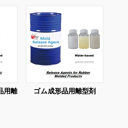
品用離
ゴム成形品用離型剤