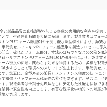
効率と製品品質に直接影響を与える多数の実用的な利点を提供
ことで、生産停止時間を大幅に短縮します。製造業者はフォー
スキンPUフォーム離型剤の予測可能な離型特性により、頻繁
、半硬質セルフスキンPUフォーム離型剤を製造プロセスに導
の凹凸、破れたフォーム部分、寸法のばらつきなどの欠陥を低
硬質セルフスキンPUフォーム離型剤の汎用性により、製造業
ォーム密度の変動に関わらず効果を維持するため、多様な製造
が減少することで環境へのメリットが生まれます。半硬質セル
ます。第五に、金型寿命の延長とメンテナンス頻度の低下によ
って損傷させるフォーム残留物の蓄積を防ぎます。第六に、半
ます。製造業者は予期せぬ遅延なしに安定した性能を信頼でき
従業員の安全性も向上します。有害な洗浄化学物質への暴露が
環境が実現します。