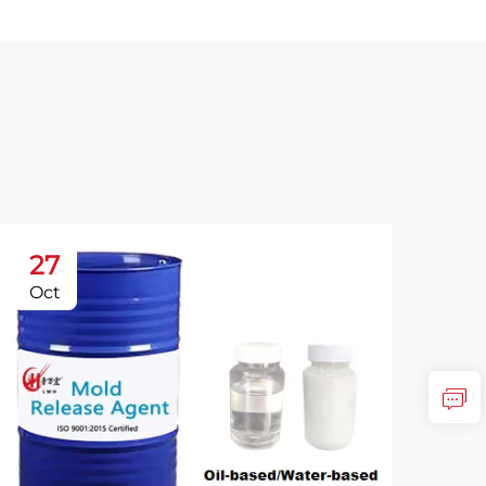
27
2
Oct
Oc