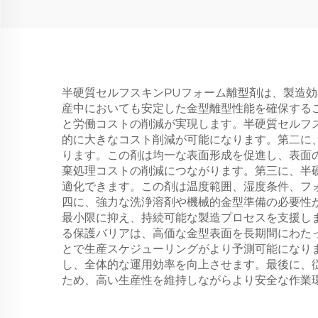
半硬質セルフスキンPUフォーム離型剤は、製造
産中においても安定した金型離型性能を確保する
と労働コストの削減が実現します。半硬質セルフ
的に大きなコスト削減が可能になります。第二に
ります。この剤は均一な表面形成を促進し、表面
棄処理コストの削減につながります。第三に、半
適化できます。この剤は温度範囲、湿度条件、フ
四に、強力な洗浄溶剤や機械的金型準備の必要性
最小限に抑え、持続可能な製造プロセスを支援し
る保護バリアは、高価な金型表面を長期間にわた
とで生産スケジューリングがより予測可能になり
し、全体的な運用効率を向上させます。最後に、
ため、高い生産性を維持しながらより安全な作業