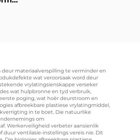
 deur materiaalverspilling te verminder en
rodukdefekte wat veroorsaak word deur
tstekende vrylatingsienskappe verseker
des wat hulpbronne en tyd verbruik,
 eerste poging, wat hoër deurstroom en
es afbreekbare plastiese vrylatingmiddel,
rrigting in te boet. Die natuurlike
eondernemings om
f. Werkerveiligheid verbeter aansienlik
ur ventilasie-instellings vereis nie. Dit
e. Die biologies afbreekbare plastiese