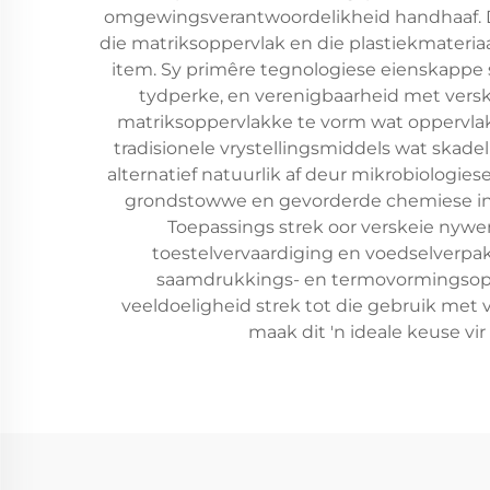
omgewingsverantwoordelikheid handhaaf. Die
die matriksoppervlak en die plastiekmateria
item. Sy primêre tegnologiese eienskappe s
tydperke, en verenigbaarheid met versk
matriksoppervlakke te vorm wat oppervlak
tradisionele vrystellingsmiddels wat skade
alternatief natuurlik af deur mikrobiologies
grondstowwe en gevorderde chemiese in
Toepassings strek oor verskeie nywe
toestelvervaardiging en voedselverpakk
saamdrukkings- en termovormingsoperas
veeldoeligheid strek tot die gebruik met ve
maak dit 'n ideale keuse 