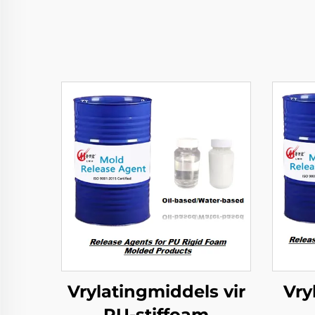
Vrylatingmiddels vir
Vry
PU-stiffoam