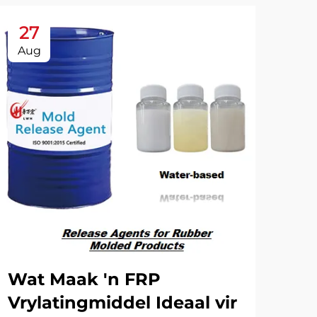
27
2
Aug
Oc
Wat Maak 'n FRP
To
Vrylatingmiddel Ideaal vir
Ol