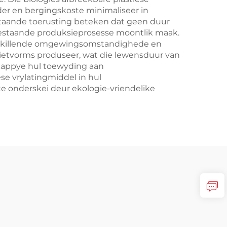
er en bergingskoste minimaliseer in
taande toerusting beteken dat geen duur
n bestaande produksieprosesse moontlik maak.
erskillende omgewingsomstandighede en
ietvorms produseer, wat die lewensduur van
skappye hul toewyding aan
e vrylatingmiddel in hul
 onderskei deur ekologie-vriendelike