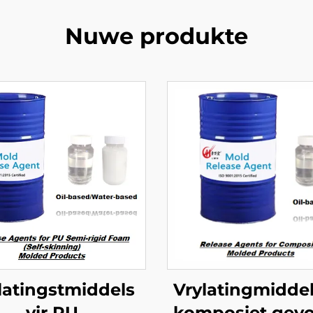
Nuwe produkte
latingstmiddels
Vrylatingmiddel
vir PU
komposiet gev