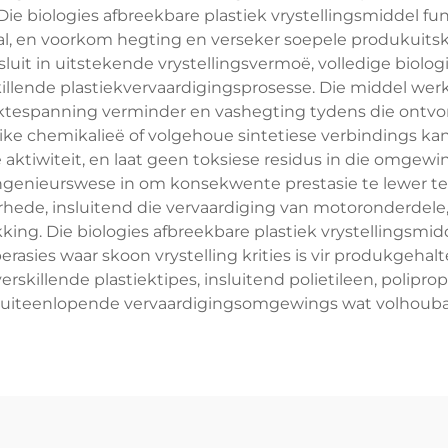
 biologies afbreekbare plastiek vrystellingsmiddel fu
al, en voorkom hegting en verseker soepele produkuitske
luit in uitstekende vrystellingsvermoë, volledige biolo
illende plastiekvervaardigingsprosesse. Die middel we
tespanning verminder en vashegting tydens die ontvor
like chemikalieë of volgehoue sintetiese verbindings kan
e aktiwiteit, en laat geen toksiese residus in die omgewi
genieurswese in om konsekwente prestasie te lewer t
rhede, insluitend die vervaardiging van motoronderdel
ing. Die biologies afbreekbare plastiek vrystellingsmidd
ies waar skoon vrystelling krities is vir produkgehalt
rskillende plastiektipes, insluitend polietileen, poliprop
vir uiteenlopende vervaardigingsomgewings wat volhoub