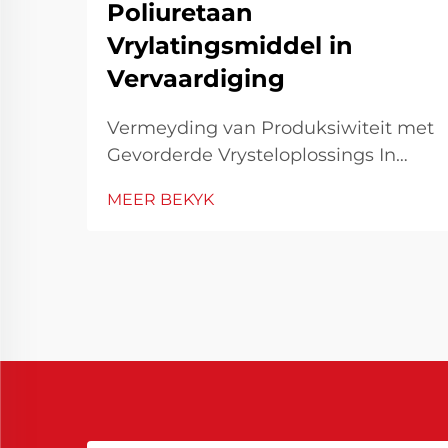
Poliuretaan
Vrylatingsmiddel in
Vervaardiging
Vermeyding van Produksiwiteit met
Gevorderde Vrysteloplossings In
moderne industriële vervaardiging
MEER BEKYK
is effektiwiteit en materiaalprestasie
fundamenteel om mededingend te
bly. Een van die essensiële
gereedskap wat bydra tot
produksie-effektiwiteit, is die
gebruik van vrystel...