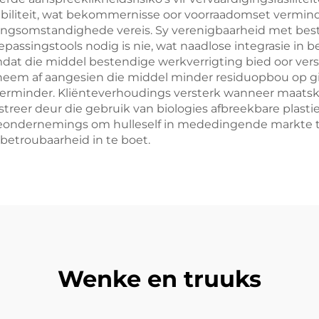
abiliteit, wat bekommernisse oor voorraadomset vermind
gingsomstandighede vereis. Sy verenigbaarheid met bes
epassingstools nodig is nie, wat naadlose integrasie i
mdat die middel bestendige werkverrigting bied oor v
neem af aangesien die middel minder residuopbou op g
 verminder. Kliënteverhoudings versterk wanneer maat
er deur die gebruik van biologies afbreekbare plasties
keondernemings om hulleself in mededingende markte te
betroubaarheid in te boet.
Wenke en truuks