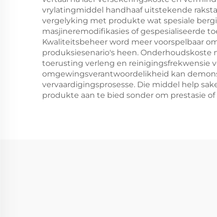
vrylatingmiddel handhaaf uitstekende rakst
vergelyking met produkte wat spesiale ber
masjineremodifikasies of gespesialiseerde to
Kwaliteitsbeheer word meer voorspelbaar o
produksiesenario's heen. Onderhoudskoste 
toerusting verleng en reinigingsfrekwensie
omgewingsverantwoordelikheid kan demonstre
vervaardigingsprosesse. Die middel help sa
produkte aan te bied sonder om prestasie of 