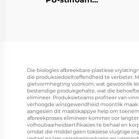
gevormde produkte
Ha
Sku
Die biologies afbreekbare plastiese vrylatin
die produksiedoeltreffendheid te verbeter.
gietvormhegting voorkom, wat gewoonlik lei 
bestendige produkgehalte, wat die behoefte
elimineer. Produksieteams profiteer van vin
verhoogde winsgewendheid moontlik maak. O
aangesien dit maatskappye help om toenemen
afbreekproses elimineer kommer oor langt
volhoubaarheidsertifikasies te behaal en ko
omdat die middel geen toksiese vlugtige orga
vertaal na laer versekeringskoste en verminder