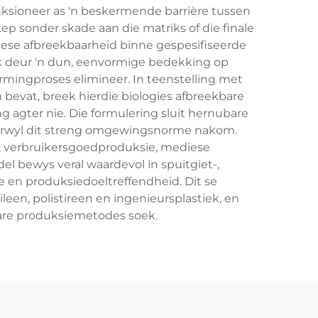
nksioneer as 'n beskermende barrière tussen
p sonder skade aan die matriks of die finale
giese afbreekbaarheid binne gespesifiseerde
rk deur 'n dun, eenvormige bedekking op
mingproses elimineer. In teenstelling met
 bevat, breek hierdie biologies afbreekbare
ng agter nie. Die formulering sluit hernubare
erwyl dit streng omgewingsnorme nakom.
e, verbruikersgoedproduksie, mediese
el bewys veral waardevol in spuitgiet-,
e en produksiedoeltreffendheid. Dit se
ileen, polistireen en ingenieursplastiek, en
are produksiemetodes soek.