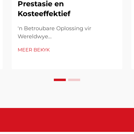
Prestasie en
Kosteeffektief
'n Betroubare Oplossing vir
Wereldwye
Vervaardigingseffektiwiteit In
MEER BEKYK
moderne vervaardigingsbedrywe
waar spoed, konsekwentheid en
gehalte van uiterste belang is,
beïnvloed die keuse van materiale
en verwerkingshulpstowwe die
algehele resultate aansienlik.
Daaronder speel Chinees...