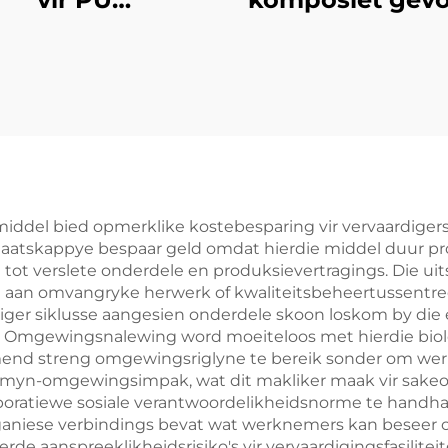
lweerstandige
produkte
im Geformeerde
Produkte
gmiddel bied opmerklike kostebesparing vir vervaardigers
 Maatskappye bespaar geld omdat hierdie middel duur p
tot verslete onderdele en produksievertragings. Die ui
 aan omvangryke herwerk of kwaliteitsbeheertussentre
niger siklusse aangesien onderdele skoon loskom by die
mgewingsnalewing word moeiteloos met hierdie biologi
d streng omgewingsriglyne te bereik sonder om werkve
ermyn-omgewingsimpak, wat dit makliker maak vir sak
rporatiewe sosiale verantwoordelikheidsnorme te handhaa
niese verbindings bevat wat werknemers kan beseer of du
de aanspreeklikheidsrisiko's vir vervaardigingsfasiliteit