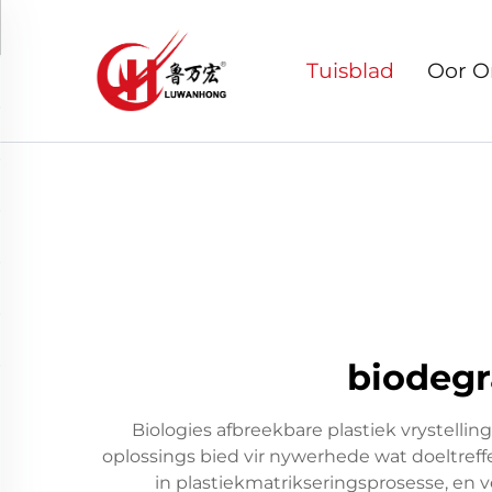
Tuisblad
Oor O
biodegr
Biologies afbreekbare plastiek vrystelli
oplossings bied vir nywerhede wat doeltref
in plastiekmatrikseringsprosesse, en 