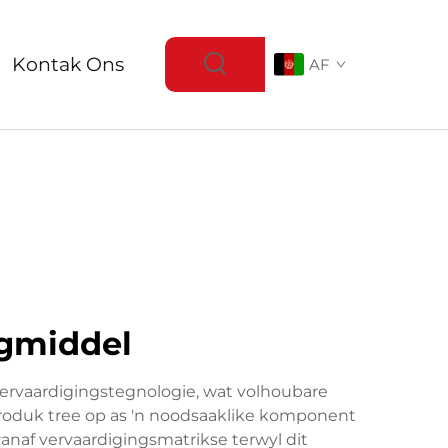
Kontak Ons
AF
ngmiddel
 vervaardigingstegnologie, wat volhoubare
produk tree op as 'n noodsaaklike komponent
anaf vervaardigingsmatrikse terwyl dit