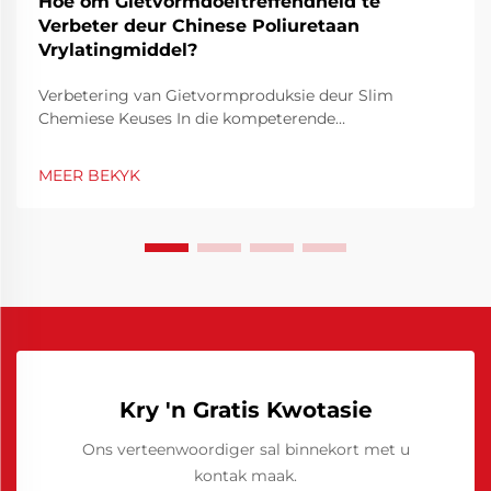
Hoe om Gietvormdoeltreffendheid te
Verbeter deur Chinese Poliuretaan
Vrylatingmiddel?
Verbetering van Gietvormproduksie deur Slim
Chemiese Keuses In die kompeterende
vervaardigingsomgewing is
gietvormdoeltreffendheid nie net 'n tegniese
MEER BEKYK
prioriteit nie, maar ook 'n finansiële noodsaaklikheid.
Deur gietvorme se werkverrigting te optimeer, kan
siklusse aansienlik verkort word, min...
Kry 'n Gratis Kwotasie
Ons verteenwoordiger sal binnekort met u
kontak maak.