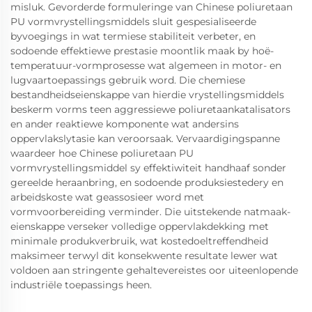
misluk. Gevorderde formuleringe van Chinese poliuretaan
PU vormvrystellingsmiddels sluit gespesialiseerde
byvoegings in wat termiese stabiliteit verbeter, en
sodoende effektiewe prestasie moontlik maak by hoë-
temperatuur-vormprosesse wat algemeen in motor- en
lugvaartoepassings gebruik word. Die chemiese
bestandheidseienskappe van hierdie vrystellingsmiddels
beskerm vorms teen aggressiewe poliuretaankatalisators
en ander reaktiewe komponente wat andersins
oppervlakslytasie kan veroorsaak. Vervaardigingspanne
waardeer hoe Chinese poliuretaan PU
vormvrystellingsmiddel sy effektiwiteit handhaaf sonder
gereelde heraanbring, en sodoende produksiestedery en
arbeidskoste wat geassosieer word met
vormvoorbereiding verminder. Die uitstekende natmaak-
eienskappe verseker volledige oppervlakdekking met
minimale produkverbruik, wat kostedoeltreffendheid
maksimeer terwyl dit konsekwente resultate lewer wat
voldoen aan stringente gehaltevereistes oor uiteenlopende
industriële toepassings heen.