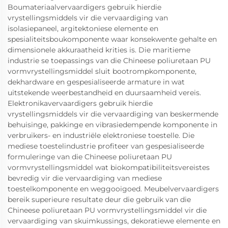
Boumateriaalvervaardigers gebruik hierdie
vrystellingsmiddels vir die vervaardiging van
isolasiepaneel, argitektoniese elemente en
spesialiteitsboukomponente waar konsekwente gehalte en
dimensionele akkuraatheid krities is. Die maritieme
industrie se toepassings van die Chineese poliuretaan PU
vormvrystellingsmiddel sluit bootrompkomponente,
dekhardware en gespesialiseerde armature in wat
uitstekende weerbestandheid en duursaamheid vereis.
Elektronikavervaardigers gebruik hierdie
vrystellingsmiddels vir die vervaardiging van beskermende
behuisinge, pakkinge en vibrasiedempende komponente in
verbruikers- en industriële elektroniese toestelle. Die
mediese toestelindustrie profiteer van gespesialiseerde
formuleringe van die Chineese poliuretaan PU
vormvrystellingsmiddel wat biokompatibiliteitsvereistes
bevredig vir die vervaardiging van mediese
toestelkomponente en weggooigoed. Meubelvervaardigers
bereik superieure resultate deur die gebruik van die
Chineese poliuretaan PU vormvrystellingsmiddel vir die
vervaardiging van skuimkussings, dekoratiewe elemente en