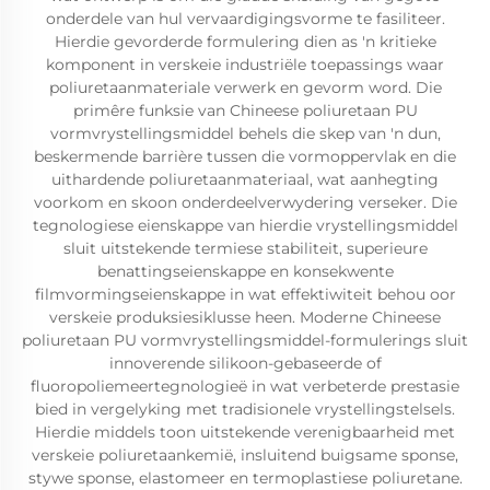
onderdele van hul vervaardigingsvorme te fasiliteer.
Hierdie gevorderde formulering dien as 'n kritieke
komponent in verskeie industriële toepassings waar
poliuretaanmateriale verwerk en gevorm word. Die
primêre funksie van Chineese poliuretaan PU
vormvrystellingsmiddel behels die skep van 'n dun,
beskermende barrière tussen die vormoppervlak en die
uithardende poliuretaanmateriaal, wat aanhegting
voorkom en skoon onderdeelverwydering verseker. Die
tegnologiese eienskappe van hierdie vrystellingsmiddel
sluit uitstekende termiese stabiliteit, superieure
benattingseienskappe en konsekwente
filmvormingseienskappe in wat effektiwiteit behou oor
verskeie produksiesiklusse heen. Moderne Chineese
poliuretaan PU vormvrystellingsmiddel-formulerings sluit
innoverende silikoon-gebaseerde of
fluoropoliemeertegnologieë in wat verbeterde prestasie
bied in vergelyking met tradisionele vrystellingstelsels.
Hierdie middels toon uitstekende verenigbaarheid met
verskeie poliuretaankemië, insluitend buigsame sponse,
stywe sponse, elastomeer en termoplastiese poliuretane.