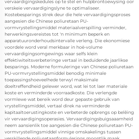
vervaardigingskedules op te stel en hulpbrontoewysing oor
verskeie vervaardigingslyne te optimaliseer.
Kostebesparings strek deur die hele vervaardigingsproses
aangesien die Chinese poliuretaan PU-
vormvrystellingsmiddel materiaalverspilling verminder,
herwerkingsvereistes tot 'n minimum beperk en
apparatuuronderhoudsintervalle verleng. Die ekonomiese
voordele word veral merkbaar in hoë-volume
vervaardigingsomgewings waar selfs klein
effektiwiteitsverbeteringe vertaal in beduidende jaarlikse
besparings. Moderne formuleringe van Chinese poliuretaan
PU-vormvrystellingsmiddel benodig minimale
toepassingshoeveelhede terwyl maksimale
doeltreffendheid gelewer word, wat lei tot laer materiale
koste en verminderde voorraadkoste. Die verlengde
vormlewe wat bereik word deur gepaste gebruik van
vrystellingsmiddel, vertaal direk na verminderde
kapitaaltoerustingkoste en verbeterde opbrengs op belêing
vir vervaardigingsoperasies. Vervaardigingsbuigsaaamheid
neem aansienlik toe aangesien die Chinese poliuretaan PU-
vormvrystellingsmiddel vinnige omskakelings tussen
verskillende poliuretaanformulerings moontlik maak