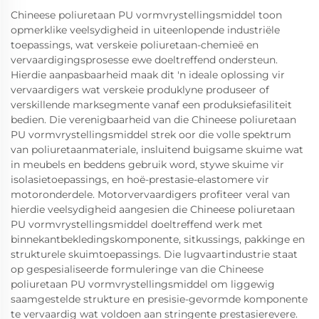
Chineese poliuretaan PU vormvrystellingsmiddel toon
opmerklike veelsydigheid in uiteenlopende industriële
toepassings, wat verskeie poliuretaan-chemieë en
vervaardigingsprosesse ewe doeltreffend ondersteun.
Hierdie aanpasbaarheid maak dit 'n ideale oplossing vir
vervaardigers wat verskeie produklyne produseer of
verskillende marksegmente vanaf een produksiefasiliteit
bedien. Die verenigbaarheid van die Chineese poliuretaan
PU vormvrystellingsmiddel strek oor die volle spektrum
van poliuretaanmateriale, insluitend buigsame skuime wat
in meubels en beddens gebruik word, stywe skuime vir
isolasietoepassings, en hoë-prestasie-elastomere vir
motoronderdele. Motorvervaardigers profiteer veral van
hierdie veelsydigheid aangesien die Chineese poliuretaan
PU vormvrystellingsmiddel doeltreffend werk met
binnekantbekledingskomponente, sitkussings, pakkinge en
strukturele skuimtoepassings. Die lugvaartindustrie staat
op gespesialiseerde formuleringe van die Chineese
poliuretaan PU vormvrystellingsmiddel om liggewig
saamgestelde strukture en presisie-gevormde komponente
te vervaardig wat voldoen aan stringente prestasierevere.