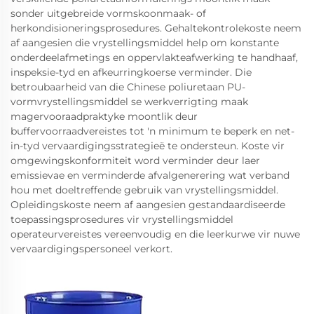
sonder uitgebreide vormskoonmaak- of
herkondisioneringsprosedures. Gehaltekontrolekoste neem
af aangesien die vrystellingsmiddel help om konstante
onderdeelafmetings en oppervlakteafwerking te handhaaf,
inspeksie-tyd en afkeurringkoerse verminder. Die
betroubaarheid van die Chinese poliuretaan PU-
vormvrystellingsmiddel se werkverrigting maak
magervooraadpraktyke moontlik deur
buffervoorraadvereistes tot 'n minimum te beperk en net-
in-tyd vervaardigingsstrategieë te ondersteun. Koste vir
omgewingskonformiteit word verminder deur laer
emissievae en verminderde afvalgenerering wat verband
hou met doeltreffende gebruik van vrystellingsmiddel.
Opleidingskoste neem af aangesien gestandaardiseerde
toepassingsprosedures vir vrystellingsmiddel
operateurvereistes vereenvoudig en die leerkurwe vir nuwe
vervaardigingspersoneel verkort.