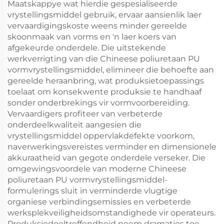
Maatskappye wat hierdie gespesialiseerde
vrystellingsmiddel gebruik, ervaar aansienlik laer
vervaardigingskoste weens minder gereelde
skoonmaak van vorms en 'n laer koers van
afgekeurde onderdele. Die uitstekende
werkverrigting van die Chineese poliuretaan PU
vormvrystellingsmiddel, elimineer die behoefte aan
gereelde heraanbring, wat produksietoepassings
toelaat om konsekwente produksie te handhaaf
sonder onderbrekings vir vormvoorbereiding.
Vervaardigers profiteer van verbeterde
onderdeelkwaliteit aangesien die
vrystellingsmiddel oppervlakdefekte voorkom,
naverwerkingsvereistes verminder en dimensionele
akkuraatheid van gegote onderdele verseker. Die
omgewingsvoordele van moderne Chineese
poliuretaan PU vormvrystellingsmiddel-
formulerings sluit in verminderde vlugtige
organiese verbindingsemissies en verbeterde
werksplekveiligheidsomstandighede vir operateurs.
Produksiedoeltreffendheid neem dramaties toe