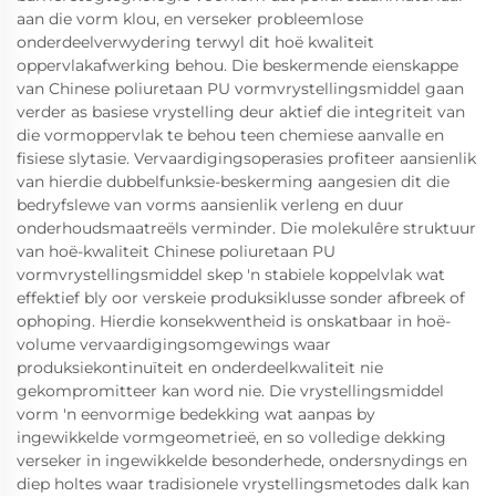
aan die vorm klou, en verseker probleemlose
onderdeelverwydering terwyl dit hoë kwaliteit
oppervlakafwerking behou. Die beskermende eienskappe
van Chinese poliuretaan PU vormvrystellingsmiddel gaan
verder as basiese vrystelling deur aktief die integriteit van
die vormoppervlak te behou teen chemiese aanvalle en
fisiese slytasie. Vervaardigingsoperasies profiteer aansienlik
van hierdie dubbelfunksie-beskerming aangesien dit die
bedryfslewe van vorms aansienlik verleng en duur
onderhoudsmaatreëls verminder. Die molekulêre struktuur
van hoë-kwaliteit Chinese poliuretaan PU
vormvrystellingsmiddel skep 'n stabiele koppelvlak wat
effektief bly oor verskeie produksiklusse sonder afbreek of
ophoping. Hierdie konsekwentheid is onskatbaar in hoë-
volume vervaardigingsomgewings waar
produksiekontinuïteit en onderdeelkwaliteit nie
gekompromitteer kan word nie. Die vrystellingsmiddel
vorm 'n eenvormige bedekking wat aanpas by
ingewikkelde vormgeometrieë, en so volledige dekking
verseker in ingewikkelde besonderhede, ondersnydings en
diep holtes waar tradisionele vrystellingsmetodes dalk kan