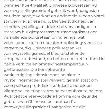
wanneer hoë-kwaliteit Chineese poliuretaan PU
vormvrystellingsmiddel gebruik word, aangesien
ontkiemingstye verkort en onderdele skoon vrystel
sonder meganiese hulp. Die veelsydigheid van
hierdie vrystellingsmiddels stel vervaardigers in
staat om hul gietprosesse te standaardiseer oor
verskillende poliuretaanformulerings, wat
voorraadbestuur en operateur-opleidingsvereistes
vereenvoudig. Chineese poliuretaan PU
vormvrystellingsmiddel bied uitstekende
temperatuurbestand, en behou doeltreffendheid in
beide verhitte en omgewingstemperatuur-
gietprosesse. Die konsekwente
werkverrigtingseienskappe van hierdie
vrystellingsmiddel stel vervaardigers in staat om
voorspelbare produksieskedules te bereik en
kliente se leweringstermyne betroubaar te nakom.
Kwaliteitsbeheer-voordele kom na vore deur die
gebruik van Chineese poliuretaan PU
vormvrystellingsmiddel, aangesien dit die