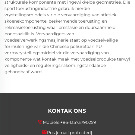
strukturele komponente met ingewikkelde geometrieë. Die
sporttoerustingindustrie gebruik hierdie
vrystellingsmiddels vir die vervaardiging van atletiek-
skoenekomponente, beskermende toerusting en
rekreasietoerusting waar prestasie en duursaamheid
noodsaaklik is. Vervaardigers van
voedselverwerkingsmasjinerie staat op voedselveilige
formuleringe van die Chineese poliuretaan PU
vormvrystellingsmiddel vir die vervaardiging van
komponente wat kontak maak met voedselprodukte terwyl
veiligheids- en reguleringsnakomingstandaarde
gehandhaaf word.
KONTAK ONS
Mobiele:
+86-13573790259
Pos:
[email protected]