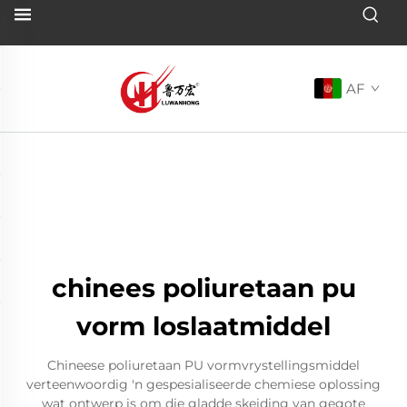
AF
chinees poliuretaan pu
vorm loslaatmiddel
Chineese poliuretaan PU vormvrystellingsmiddel
verteenwoordig 'n gespesialiseerde chemiese oplossing
wat ontwerp is om die gladde skeiding van gegote