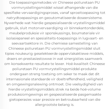
Die toepassingsmetodes vir Chineese poliuretaan PU
vormvrystellingsmiddel wissel afhangende van die
spesifieke vervaardigingsproses, vanaf sproeitoepassing tot
natrydtoepassings en geoutomatiseerde doseersisteme.
Nywerhede wat hierdie gespesialiseerde vrystellingsmiddel
gebruik, sluit motorvervaardiging vir binnekantonderdele,
meubelproduksie vir sponskussings, boumateriale vir
isolasiepaneel en spesialiteits-toepassings in lugvaart- en
seevaartsektore in. Die chemiese samestelling van
Chineese poliuretaan PU vormvrystellingsmiddel sluit
tipies noukeurig geselekteerde oppervlakaktiewe middels,
draers en prestasiestowwe in wat sinergisties saamwerk
om konsekwente resultate te lewer. Hoë-kwaliteit Chineese
poliuretaan PU vormvrystellingsmiddel-produkte
ondergaan streng toetsing om seker te maak dat dit
internasionale standaarde vir doeltreffendheid, veiligheid
en omgewingsnalewing ontmoet. Die veelsydigheid van
hierdie vrystellingsmiddels strek na beide hoë-volume
produksiomgewings en gespesialiseerde pasgemaakte
gietoperasies waar presisie en betroubaarheid van die
allergrootste belang is.