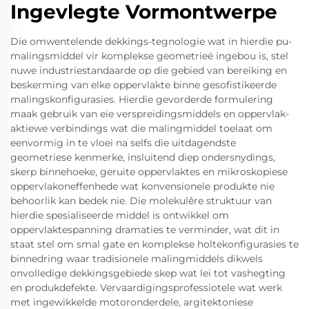
Ingevlegte Vormontwerpe
Die omwentelende dekkings-tegnologie wat in hierdie pu-
malingsmiddel vir komplekse geometrieë ingebou is, stel
nuwe industriestandaarde op die gebied van bereiking en
beskerming van elke oppervlakte binne gesofistikeerde
malingskonfigurasies. Hierdie gevorderde formulering
maak gebruik van eie verspreidingsmiddels en oppervlak-
aktiewe verbindings wat die malingmiddel toelaat om
eenvormig in te vloei na selfs die uitdagendste
geometriese kenmerke, insluitend diep ondersnydings,
skerp binnehoeke, geruite oppervlaktes en mikroskopiese
oppervlakoneffenhede wat konvensionele produkte nie
behoorlik kan bedek nie. Die molekulêre struktuur van
hierdie spesialiseerde middel is ontwikkel om
oppervlaktespanning dramaties te verminder, wat dit in
staat stel om smal gate en komplekse holtekonfigurasies te
binnedring waar tradisionele malingmiddels dikwels
onvolledige dekkingsgebiede skep wat lei tot vashegting
en produkdefekte. Vervaardigingsprofessiotele wat werk
met ingewikkelde motoronderdele, argitektoniese