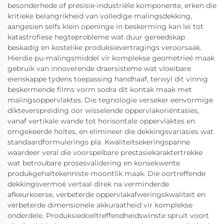
besonderhede of presisie-industriële komponente, erken die
kritieke belangrikheid van volledige malingsdekking,
aangesien selfs klein openinge in beskerming kan lei tot
katastrofiese hegteprobleme wat duur gereedskap
beskadig en kostelike produksievertragings veroorsaak.
Hierdie pu-malingsmiddel vir komplekse geometrieë maak
gebruik van innoverende draersisteme wat vloeibare
eienskappe tydens toepassing handhaaf, terwyl dit vinnig
beskermende films vorm sodra dit kontak maak met
malingsoppervlaktes. Die tegnologie verseker eenvormige
dikteverspreiding oor wisselende oppervlakoriëntasies,
vanaf vertikale wande tot horisontale oppervlaktes en
omgekeerde holtes, en elimineer die dekkingsvariasies wat
standaardformulerings pla. Kwaliteitsekeringspanne
waardeer veral die voorspelbare prestasiekaraktertrekke
wat betroubare prosesvalidering en konsekwente
produkgehaltekenniste moontlik maak. Die oortreffende
dekkingsvermoë vertaal direk na verminderde
afkeurkoerse, verbeterde oppervlakafweringskwaliteit en
verbeterde dimensionele akkuraatheid vir komplekse
onderdele. Produksiedoeltreffendheidswinste spruit voort