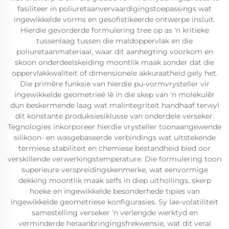
fasiliteer in poliuretaanvervaardigingstoepassings wat
ingewikkelde vorms en gesofistikeerde ontwerpe insluit.
Hierdie gevorderde formulering tree op as 'n kritieke
tussenlaag tussen die maldoppervlak en die
poliuretaanmateriaal, waar dit aanhegting voorkom en
skoon onderdeelskeiding moontlik maak sonder dat die
oppervlakkwaliteit of dimensionele akkuraatheid gely het.
Die primêre funksie van hierdie pu-vormvrysteller vir
ingewikkelde geometrieë lê in die skep van 'n molekulêr
dun beskermende laag wat malintegriteit handhaaf terwyl
dit konstante produksiesiklusse van onderdele verseker.
Tegnologies inkorporeer hierdie vrysteller toonaangewende
silikoon- en wasgebaseerde verbindings wat uitstekende
termiese stabiliteit en chemiese bestandheid bied oor
verskillende verwerkingstemperature. Die formulering toon
superieure verspreidingskenmerke, wat eenvormige
dekking moontlik maak selfs in diep uithollings, skerp
hoeke en ingewikkelde besonderhede tipies van
ingewikkelde geometriese konfigurasies. Sy lae-volatiliteit
samestelling verseker 'n verlengde werktyd en
verminderde heraanbringingsfrekwensie, wat dit veral