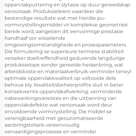
oppervlakputtering en slytasie op duur gereedskap
veroorsaak. Produksieleiers waardeer die
bestendige resultate wat met hierdie pu-
vormvrystellingsmiddel vir komplekse geometrieë
bereik word, aangesien dit eenvormige prestasie
handhaaf oor wisselende
omgewingsomstandighede en prosesparameters.
Die formulering se superieure termiese stabiliteit
verseker doeltreffendheid gedurende langdurige
produksielope sonder gereelde heraanbring, wat
arbeidskoste en materiaalverbruik verminder terwyl
optimale oppervlakkwaliteit op voltooide dele
behoue bly. Kwaliteitsbeheerprofite sluit in beter
konsekwente oppervlakafwerking, verminderde
nabewerkingsvereistes en die uitbanning van
oppervlakdefekte wat veroorsaak word deur
onvoldoende vormvrystelling. Die middel se
verenigbaarheid met geoutomatiseerde
aanbringstelsels vereenvoudig
vervaardigingsprosesse en verminder