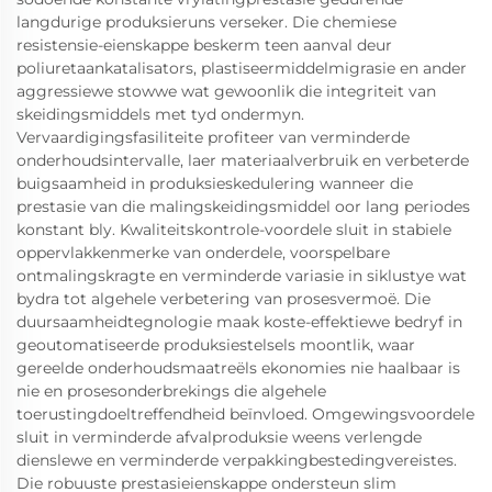
langdurige produksieruns verseker. Die chemiese
resistensie-eienskappe beskerm teen aanval deur
poliuretaankatalisators, plastiseermiddelmigrasie en ander
aggressiewe stowwe wat gewoonlik die integriteit van
skeidingsmiddels met tyd ondermyn.
Vervaardigingsfasiliteite profiteer van verminderde
onderhoudsintervalle, laer materiaalverbruik en verbeterde
buigsaamheid in produksieskedulering wanneer die
prestasie van die malingskeidingsmiddel oor lang periodes
konstant bly. Kwaliteitskontrole-voordele sluit in stabiele
oppervlakkenmerke van onderdele, voorspelbare
ontmalingskragte en verminderde variasie in siklustye wat
bydra tot algehele verbetering van prosesvermoë. Die
duursaamheidtegnologie maak koste-effektiewe bedryf in
geoutomatiseerde produksiestelsels moontlik, waar
gereelde onderhoudsmaatreëls ekonomies nie haalbaar is
nie en prosesonderbrekings die algehele
toerustingdoeltreffendheid beïnvloed. Omgewingsvoordele
sluit in verminderde afvalproduksie weens verlengde
dienslewe en verminderde verpakkingbestedingvereistes.
Die robuuste prestasieienskappe ondersteun slim