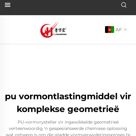
AF
pu vormontlastingmiddel vir
komplekse geometrieë
PU-vormvrysteller vir ingewikkelde geometrieë
verteenwoordig 'n gespesialiseerde chemiese oplossing
wat ontwerp is om die gladde vormverwyderingsproses te