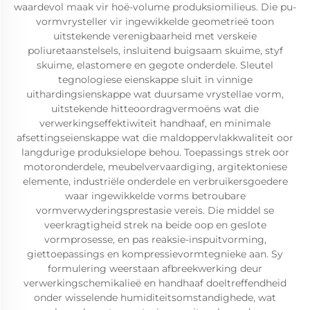
waardevol maak vir hoë-volume produksiomilieus. Die pu-
vormvrysteller vir ingewikkelde geometrieë toon
uitstekende verenigbaarheid met verskeie
poliuretaanstelsels, insluitend buigsaam skuime, styf
skuime, elastomere en gegote onderdele. Sleutel
tegnologiese eienskappe sluit in vinnige
uithardingsienskappe wat duursame vrystellae vorm,
uitstekende hitteoordragvermoëns wat die
verwerkingseffektiwiteit handhaaf, en minimale
afsettingseienskappe wat die maldoppervlakkwaliteit oor
langdurige produksielope behou. Toepassings strek oor
motoronderdele, meubelvervaardiging, argitektoniese
elemente, industriële onderdele en verbruikersgoedere
waar ingewikkelde vorms betroubare
vormverwyderingsprestasie vereis. Die middel se
veerkragtigheid strek na beide oop en geslote
vormprosesse, en pas reaksie-inspuitvorming,
giettoepassings en kompressievormtegnieke aan. Sy
formulering weerstaan ​​afbreekwerking deur
verwerkingschemikalieë en handhaaf doeltreffendheid
onder wisselende humiditeitsomstandighede, wat