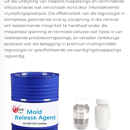
uit die uitblyting van naspons-toepassings en verminderde
siklusvariasies wat veroorsaak word deur inkonsekwente
vrystellingsprestasie. Die effektiwiteit van die tegnologie in
komplekse geometrieë vind sy oorsprong in die vermoë
om beskermende integriteit te handhaaf onder die
meganiese spanning en termiese siklusse wat tipies is van
veeleisende produksiomgewings, en verseker lankdurige
prestasie wat die belegging in premium malingmiddel-
tegnologie vir gesofistikeerde vervaardigingstoepassings
regverdig.