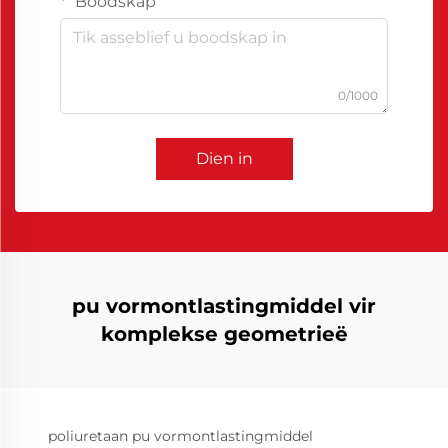
Boodskap
0/1000
Dien in
pu vormontlastingmiddel vir
komplekse geometrieë
poliuretaan pu vormontlastingmiddel