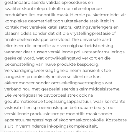
gestandaardiseerde validasieprosedures en
kwaliteitskontroleprotokolle oor uiteenlopende
produkfamilies moontlik maak. Hierdie pu-skeimmiddel vir
komplekse geometrieë toon uitstekende stabiliteit in
kontak met verskeie katalisators, kettingsverlengers en
blaasmiddels sonder dat dit die vrystellingprestasie of
finale deeleienskappe beïnvloed. Die universele aard
elimineer die behoefte aan verenigbaarheidstoetsing
wanneer daar tussen verskillende poliuretaanformulerings
geskakel word, wat ontwikkelingstyd verkort en die
bekendstelling van nuwe produkte bespoedig.
Vervaardigingsveerkragtigheid neem aansienlik toe
aangesien produksielyne diverse kliënteise kan
akkommodeer sonder omskakelingsvertragings wat
verband hou met gespesialiseerde skeimmiddelsisteme.
Die verenigbaarheidsvoordeel strek ook na
geoutomatiseerde toepassingsapparatuur, waar konstante
viskositeit en sproeieienskappe betroubare bedryf oor
verskillende produksiekampe moontlik maak sonder
apparatuuraanpassings of skoonmaakprotokolle. Kostebate
sluit in verminderde inkopiingskompleksiteit,