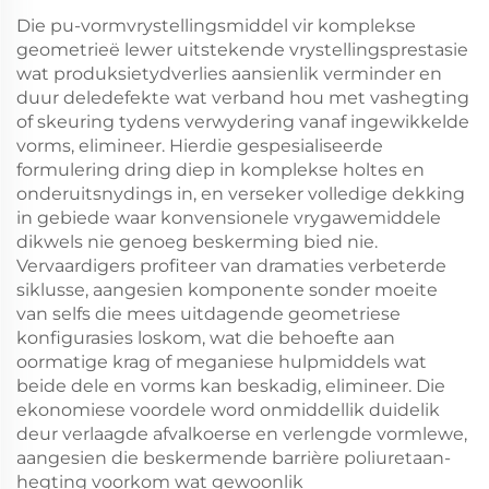
Die pu-vormvrystellingsmiddel vir komplekse
geometrieë lewer uitstekende vrystellingsprestasie
wat produksietydverlies aansienlik verminder en
duur deledefekte wat verband hou met vashegting
of skeuring tydens verwydering vanaf ingewikkelde
vorms, elimineer. Hierdie gespesialiseerde
formulering dring diep in komplekse holtes en
onderuitsnydings in, en verseker volledige dekking
in gebiede waar konvensionele vrygawemiddele
dikwels nie genoeg beskerming bied nie.
Vervaardigers profiteer van dramaties verbeterde
siklusse, aangesien komponente sonder moeite
van selfs die mees uitdagende geometriese
konfigurasies loskom, wat die behoefte aan
oormatige krag of meganiese hulpmiddels wat
beide dele en vorms kan beskadig, elimineer. Die
ekonomiese voordele word onmiddellik duidelik
deur verlaagde afvalkoerse en verlengde vormlewe,
aangesien die beskermende barrière poliuretaan-
hegting voorkom wat gewoonlik