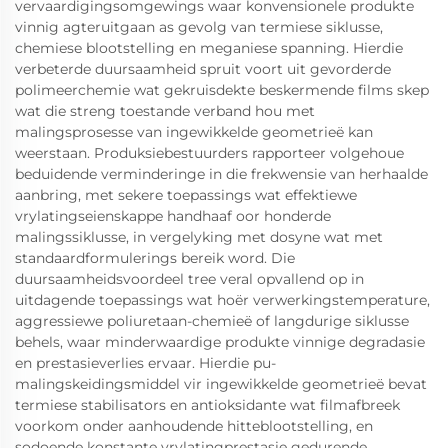
vervaardigingsomgewings waar konvensionele produkte
vinnig agteruitgaan as gevolg van termiese siklusse,
chemiese blootstelling en meganiese spanning. Hierdie
verbeterde duursaamheid spruit voort uit gevorderde
polimeerchemie wat gekruisdekte beskermende films skep
wat die streng toestande verband hou met
malingsprosesse van ingewikkelde geometrieë kan
weerstaan. Produksiebestuurders rapporteer volgehoue
beduidende verminderinge in die frekwensie van herhaalde
aanbring, met sekere toepassings wat effektiewe
vrylatingseienskappe handhaaf oor honderde
malingssiklusse, in vergelyking met dosyne wat met
standaardformulerings bereik word. Die
duursaamheidsvoordeel tree veral opvallend op in
uitdagende toepassings wat hoër verwerkingstemperature,
aggressiewe poliuretaan-chemieë of langdurige siklusse
behels, waar minderwaardige produkte vinnige degradasie
en prestasieverlies ervaar. Hierdie pu-
malingskeidingsmiddel vir ingewikkelde geometrieë bevat
termiese stabilisators en antioksidante wat filmafbreek
voorkom onder aanhoudende hitteblootstelling, en
sodoende konstante vrylatingprestasie gedurende