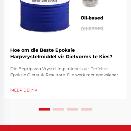
Hoe om die Beste Epoksie
Harpvrystelmiddel vir Gietvorms te Kies?
Die Begrip van Vrystellingsmiddels vir Perfekte
Epoksie Gietstuk Resultate. Die werk met epoksiehars
vereis presisie en die regte gereedskap om
professionele resultate te bereik. Van hierdie
MEER BEKYK
essensiële gereedskap speel 'n epoksiehars
vrystellingsmiddel 'n sleutelrol in die versekering dat
jy...