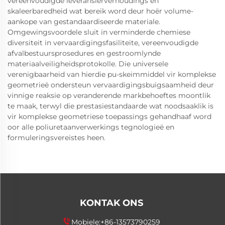
vereenvoudigde leveransierverhoudings en
skaleerbaredheid wat bereik word deur hoër volume-
aankope van gestandaardiseerde materiale.
Omgewingsvoordele sluit in verminderde chemiese
diversiteit in vervaardigingsfasiliteite, vereenvoudigde
afvalbestuursprosedures en gestroomlynde
materiaalveiligheidsprotokolle. Die universele
verenigbaarheid van hierdie pu-skeimmiddel vir komplekse
geometrieë ondersteun vervaardigingsbuigsaamheid deur
vinnige reaksie op veranderende markbehoeftes moontlik
te maak, terwyl die prestasiestandaarde wat noodsaaklik is
vir komplekse geometriese toepassings gehandhaaf word
oor alle poliuretaanverwerkings tegnologieë en
formuleringsvereistes heen.
KONTAK ONS
Mobiele:
+86-13573790259