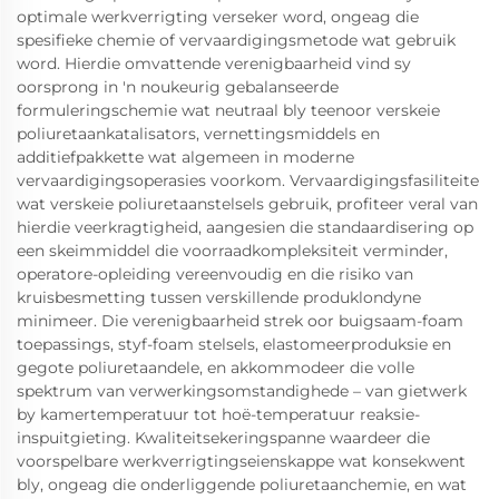
optimale werkverrigting verseker word, ongeag die
spesifieke chemie of vervaardigingsmetode wat gebruik
word. Hierdie omvattende verenigbaarheid vind sy
oorsprong in 'n noukeurig gebalanseerde
formuleringschemie wat neutraal bly teenoor verskeie
poliuretaankatalisators, vernettingsmiddels en
additiefpakkette wat algemeen in moderne
vervaardigingsoperasies voorkom. Vervaardigingsfasiliteite
wat verskeie poliuretaanstelsels gebruik, profiteer veral van
hierdie veerkragtigheid, aangesien die standaardisering op
een skeimmiddel die voorraadkompleksiteit verminder,
operatore-opleiding vereenvoudig en die risiko van
kruisbesmetting tussen verskillende produklondyne
minimeer. Die verenigbaarheid strek oor buigsaam-foam
toepassings, styf-foam stelsels, elastomeerproduksie en
gegote poliuretaandele, en akkommodeer die volle
spektrum van verwerkingsomstandighede – van gietwerk
by kamertemperatuur tot hoë-temperatuur reaksie-
inspuitgieting. Kwaliteitsekeringspanne waardeer die
voorspelbare werkverrigtingseienskappe wat konsekwent
bly, ongeag die onderliggende poliuretaanchemie, en wat