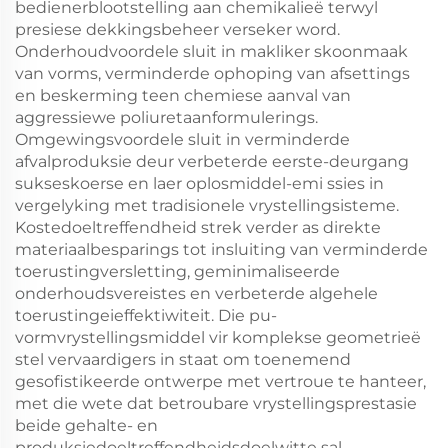
bedienerblootstelling aan chemikalieë terwyl
presiese dekkingsbeheer verseker word.
Onderhoudvoordele sluit in makliker skoonmaak
van vorms, verminderde ophoping van afsettings
en beskerming teen chemiese aanval van
aggressiewe poliuretaanformulerings.
Omgewingsvoordele sluit in verminderde
afvalproduksie deur verbeterde eerste-deurgang
sukseskoerse en laer oplosmiddel-emi ssies in
vergelyking met tradisionele vrystellingsisteme.
Kostedoeltreffendheid strek verder as direkte
materiaalbesparings tot insluiting van verminderde
toerustingversletting, geminimaliseerde
onderhoudsvereistes en verbeterde algehele
toerustingeieffektiwiteit. Die pu-
vormvrystellingsmiddel vir komplekse geometrieë
stel vervaardigers in staat om toenemend
gesofistikeerde ontwerpe met vertroue te hanteer,
met die wete dat betroubare vrystellingsprestasie
beide gehalte- en
produksiedoeltreffendheidsdoelwitte sal