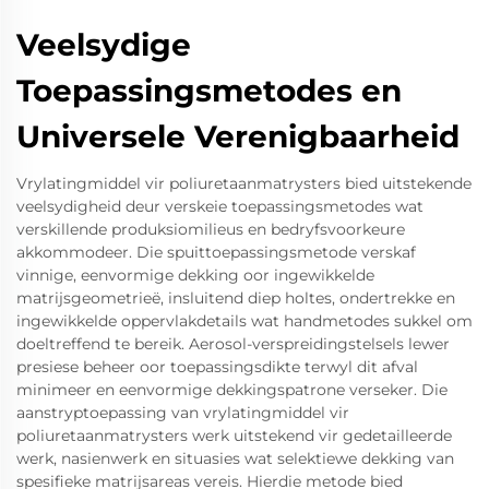
Veelsydige
Toepassingsmetodes en
Universele Verenigbaarheid
Vrylatingmiddel vir poliuretaanmatrysters bied uitstekende
veelsydigheid deur verskeie toepassingsmetodes wat
verskillende produksiomilieus en bedryfsvoorkeure
akkommodeer. Die spuittoepassingsmetode verskaf
vinnige, eenvormige dekking oor ingewikkelde
matrijsgeometrieë, insluitend diep holtes, ondertrekke en
ingewikkelde oppervlakdetails wat handmetodes sukkel om
doeltreffend te bereik. Aerosol-verspreidingstelsels lewer
presiese beheer oor toepassingsdikte terwyl dit afval
minimeer en eenvormige dekkingspatrone verseker. Die
aanstryptoepassing van vrylatingmiddel vir
poliuretaanmatrysters werk uitstekend vir gedetailleerde
werk, nasienwerk en situasies wat selektiewe dekking van
spesifieke matrijsareas vereis. Hierdie metode bied