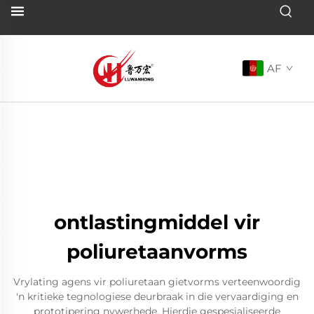
AF
ontlastingmiddel vir
poliuretaanvorms
Vrylating agens vir poliuretaan gietvorms verteenwoordig
'n kritieke tegnologiese deurbraak in die vervaardiging en
prototipering nywerhede. Hierdie gespesialiseerde