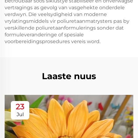
betroubaar soos siklustye stabiliseer en onverwagse
vertragings as gevolg van vasgehekte onderdele
verdwyn. Die veelsydigheid van moderne
vrylatingsmiddels vir poliuretaanmatrysters pas by
verskillende poliuretaanformulerings sonder dat
formuleveranderinge of spesiale
voorbereidingsprosedures vereis word.
Laaste nuus
23
Jul