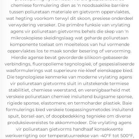
chemiese formulering dien as 'n noodsaaklike barrière
tussen poliuretaan materiale en gietvorm oppervlaktes,
wat hegting voorkom terwyl dit skoon, presiese onderdeel
verwydering verseker. Die primêre funksie van vrylating
agens vir poliuretaan gietvorms behels die skep van 'n
mikroskopiese skeidingslaag wat geharde poliuretaan
komponente toelaat om moeiteloos van hul vormende
oppervlaktes los te maak sonder besering of vervorming.
Hierdie agense bevat gevorderde silikoon-gebaseerde
verbindings, fluoropolieme tegnologieë, of gespesialiseerde
wasformulerings wat superieure nie-kleef eienskappe bied.
Die tegnologiese kenmerke van moderne vrylating agens
vir poliuretaan gietvorms sluit in uitstekende termiese
stabilitiet, chemiese weerstand, en verenigbaarheid met
verskeie poliuretaan chemieë insluitend buigsame sponse,
rigiede sponse, elastomere, en termoharder plastiek. Baie
formulerings bied verskeie toepassingsmetodes insluitend
spuit, borsel-aan, of doopbedekking tegnieke om diverse
produksievereistes te akkommodeer. Die vrylating agens
vir poliuretaan gietvorms handhaaf konsekwente
werkverrigting oor temperatuurreekse van -40°F tot 500°F,