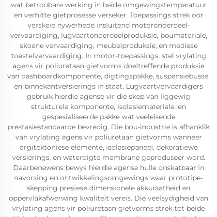
wat betroubare werking in beide omgewingstemperatuur
en verhitte gietprosesse verseker. Toepassings strek oor
verskeie nywerhede insluitend motoronderdeel-
vervaardiging, lugvaartonderdeelproduksie, boumateriale,
skoene vervaardiging, meubelproduksie, en mediese
toestelvervaardiging. In motor-toepassings, stel vrylating
agens vir poliuretaan gietvorms doeltreffende produksie
van dashboardkomponente, digtingspakke, suspensiebusse,
en binnekantversierings in staat. Lugvaartvervaardigers
gebruik hierdie agense vir die skep van liggewig
strukturele komponente, isolasiemateriale, en
gespesialiseerde pakke wat veeleisende
prestasiestandaarde bevredig. Die bou-industrie is afhanklik
van vrylating agens vir poliuretaan gietvorms wanneer
argitektoniese elemente, isolasiepaneel, dekoratiewe
versierings, en waterdigte membrane geproduseer word.
Daarbenewens bewys hierdie agense hulle onskatbaar in
navorsing en ontwikkelingsomgewings waar prototipe-
skepping presiese dimensionele akkuraatheid en
oppervlakafwerwing kwaliteit vereis. Die veelsydigheid van
vrylating agens vir poliuretaan gietvorms strek tot beide