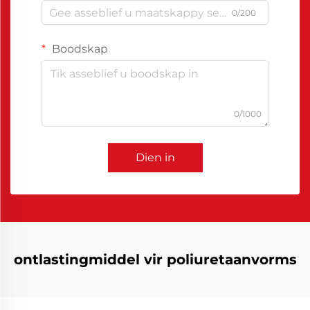
0/200
Boodskap
0/1000
Dien in
ontlastingmiddel vir poliuretaanvorms