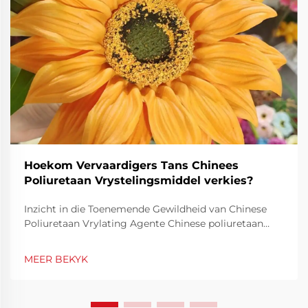
Hoekom Vervaardigers Tans Chinees
Poliuretaan Vrystelingsmiddel verkies?
Inzicht in die Toenemende Gewildheid van Chinese
Poliuretaan Vrylating Agente Chinese poliuretaan
vrylating agente het toenemend gewild geraak onder
vervaardigers regoor die wêreld weens sy unieke
MEER BEKYK
kombinasie van hoë werkverrigting en koste-
effektiwiteit. Soos industrieë...