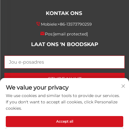
KONTAK ONS
Mobiele:
+86-13573790259
Pos:
[email protected]
LAAT ONS 'N BOODSKAP
STURF NUUT
We value your privacy
We use cookies and similar tools to provide our services.
If you don't want to accept all cookies, click Personalize
Kopiereg © 2025 China Shandong Luwanhong
cookies.
Chemical Co., Ltd. Alle regte voorbehou.
Privaatheidsbeleid
Accept all