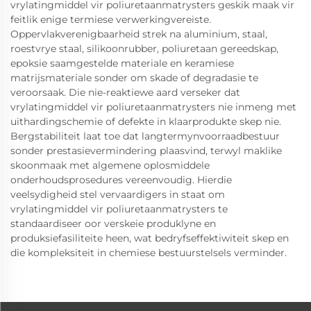
vrylatingmiddel vir poliuretaanmatrysters geskik maak vir
feitlik enige termiese verwerkingvereiste.
Oppervlakverenigbaarheid strek na aluminium, staal,
roestvrye staal, silikoonrubber, poliuretaan gereedskap,
epoksie saamgestelde materiale en keramiese
matrijsmateriale sonder om skade of degradasie te
veroorsaak. Die nie-reaktiewe aard verseker dat
vrylatingmiddel vir poliuretaanmatrysters nie inmeng met
uithardingschemie of defekte in klaarprodukte skep nie.
Bergstabiliteit laat toe dat langtermynvoorraadbestuur
sonder prestasievermindering plaasvind, terwyl maklike
skoonmaak met algemene oplosmiddele
onderhoudsprosedures vereenvoudig. Hierdie
veelsydigheid stel vervaardigers in staat om
vrylatingmiddel vir poliuretaanmatrysters te
standaardiseer oor verskeie produklyne en
produksiefasiliteite heen, wat bedryfseffektiwiteit skep en
die kompleksiteit in chemiese bestuurstelsels verminder.