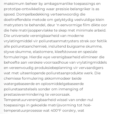
maksimum beheer by ambagsmanlike toepassings en
prototipe-ontwikkeling waar presisie belangriker is as
spoed. Dompelbedekking verteenwoordig die
doeltreffendste metode om gelyktydig veelvuldige klein
matrysters te behandel, deur 'n eenvormige film dikte oor
die hele matrijsoppervlakke te skep met minimale arbeid.
Die universele verenigbaarheid van moderne
vrylatingmiddel vir poliuretaanmatrysters strek oor feitlik
alle poliuretaanchemieë, insluitend buigsame skumme,
stywe skumme, elastomere, kleefstowwe en spesiale
formuleringe. Hierdie wye verenigbaarheid elimineer die
behoefte aan verskeie voorraadhoue van vrylatingmiddels
en vereenvoudig produksiebeplanning vir vervaardigers
wat met uiteenlopende poliuretaanprodukte werk. Die
chemiese formulering akkommodeer beide
watergebaseerde en oplosmiddelgebaseerde
poliuretaanstelsels sonder om inmenging of
prestasievermindering te veroorsaak.
Temperatuurverenigbaarheid wissel van onder-nul
toepassings in gekoelde matrijsvorming tot hoë-
temperatuurprosesse wat 400°F oorskry, wat