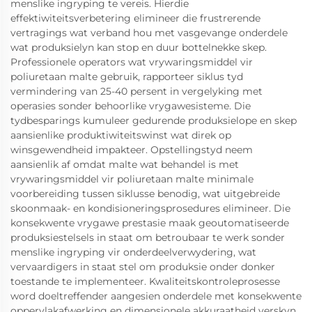
menslike ingryping te vereis. Hierdie
effektiwiteitsverbetering elimineer die frustrerende
vertragings wat verband hou met vasgevange onderdele
wat produksielyn kan stop en duur bottelnekke skep.
Professionele operators wat vrywaringsmiddel vir
poliuretaan malte gebruik, rapporteer siklus tyd
vermindering van 25-40 persent in vergelyking met
operasies sonder behoorlike vrygawesisteme. Die
tydbesparings kumuleer gedurende produksielope en skep
aansienlike produktiwiteitswinst wat direk op
winsgewendheid impakteer. Opstellingstyd neem
aansienlik af omdat malte wat behandel is met
vrywaringsmiddel vir poliuretaan malte minimale
voorbereiding tussen siklusse benodig, wat uitgebreide
skoonmaak- en kondisioneringsprosedures elimineer. Die
konsekwente vrygawe prestasie maak geoutomatiseerde
produksiestelsels in staat om betroubaar te werk sonder
menslike ingryping vir onderdeelverwydering, wat
vervaardigers in staat stel om produksie onder donker
toestande te implementeer. Kwaliteitskontroleprosesse
word doeltreffender aangesien onderdele met konsekwente
oppervlakafwerking en dimensionele akkuraatheid verskyn,