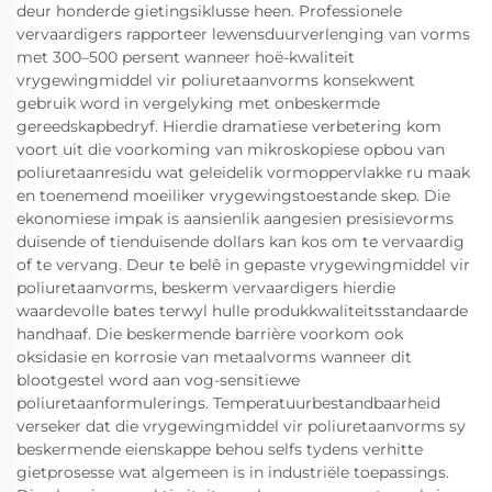
deur honderde gietingsiklusse heen. Professionele
vervaardigers rapporteer lewensduurverlenging van vorms
met 300–500 persent wanneer hoë-kwaliteit
vrygewingmiddel vir poliuretaanvorms konsekwent
gebruik word in vergelyking met onbeskermde
gereedskapbedryf. Hierdie dramatiese verbetering kom
voort uit die voorkoming van mikroskopiese opbou van
poliuretaanresidu wat geleidelik vormoppervlakke ru maak
en toenemend moeiliker vrygewingstoestande skep. Die
ekonomiese impak is aansienlik aangesien presisievorms
duisende of tienduisende dollars kan kos om te vervaardig
of te vervang. Deur te belê in gepaste vrygewingmiddel vir
poliuretaanvorms, beskerm vervaardigers hierdie
waardevolle bates terwyl hulle produkkwaliteitsstandaarde
handhaaf. Die beskermende barrière voorkom ook
oksidasie en korrosie van metaalvorms wanneer dit
blootgestel word aan vog-sensitiewe
poliuretaanformulerings. Temperatuurbestandbaarheid
verseker dat die vrygewingmiddel vir poliuretaanvorms sy
beskermende eienskappe behou selfs tydens verhitte
gietprosesse wat algemeen is in industriële toepassings.