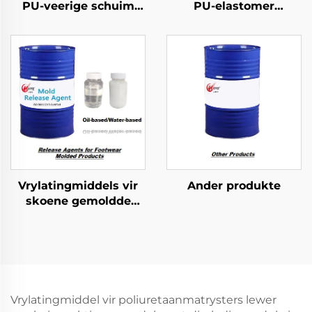
PU-veerige schuim
PU-elastomer
gevorme produkte
gevormde produkte
Vrylatingmiddels vir
Ander produkte
skoene gemoldde
produkte
Vrylatingmiddel vir poliuretaanmatrysters lewer