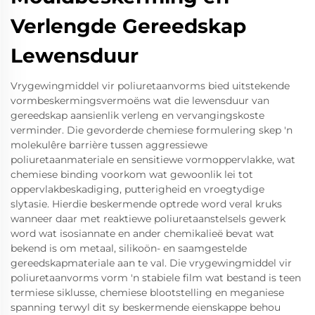
Verlengde Gereedskap
Lewensduur
Vrygewingmiddel vir poliuretaanvorms bied uitstekende
vormbeskermingsvermoëns wat die lewensduur van
gereedskap aansienlik verleng en vervangingskoste
verminder. Die gevorderde chemiese formulering skep 'n
molekulêre barrière tussen aggressiewe
poliuretaanmateriale en sensitiewe vormoppervlakke, wat
chemiese binding voorkom wat gewoonlik lei tot
oppervlakbeskadiging, putterigheid en vroegtydige
slytasie. Hierdie beskermende optrede word veral kruks
wanneer daar met reaktiewe poliuretaanstelsels gewerk
word wat isosiannate en ander chemikalieë bevat wat
bekend is om metaal, silikoön- en saamgestelde
gereedskapmateriale aan te val. Die vrygewingmiddel vir
poliuretaanvorms vorm 'n stabiele film wat bestand is teen
termiese siklusse, chemiese blootstelling en meganiese
spanning terwyl dit sy beskermende eienskappe behou