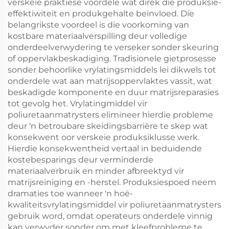
verskeie praktiese voordele wat direk die produksie-
effektiwiteit en produkgehalte beïnvloed. Die
belangrikste voordeel is die voorkoming van
kostbare materiaalverspilling deur volledige
onderdeelverwydering te verseker sonder skeuring
of oppervlakbeskadiging. Tradisionele gietprosesse
sonder behoorlike vrylatingsmiddels lei dikwels tot
onderdele wat aan matrijsoppervlaktes vassit, wat
beskadigde komponente en duur matrijsreparasies
tot gevolg het. Vrylatingmiddel vir
poliuretaanmatrysters elimineer hierdie probleme
deur 'n betroubare skeidingsbarrière te skep wat
konsekwent oor verskeie produksiklusse werk.
Hierdie konsekwentheid vertaal in beduidende
kostebesparings deur verminderde
materiaalverbruik en minder afbreektyd vir
matrijsreiniging en -herstel. Produksiespoed neem
dramaties toe wanneer 'n hoë-
kwaliteitsvrylatingsmiddel vir poliuretaanmatrysters
gebruik word, omdat operateurs onderdele vinnig
kan verwyder sonder om met kleefprobleme te