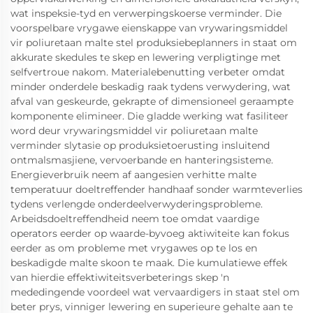
wat inspeksie-tyd en verwerpingskoerse verminder. Die
voorspelbare vrygawe eienskappe van vrywaringsmiddel
vir poliuretaan malte stel produksiebeplanners in staat om
akkurate skedules te skep en lewering verpligtinge met
selfvertroue nakom. Materialebenutting verbeter omdat
minder onderdele beskadig raak tydens verwydering, wat
afval van geskeurde, gekrapte of dimensioneel geraampte
komponente elimineer. Die gladde werking wat fasiliteer
word deur vrywaringsmiddel vir poliuretaan malte
verminder slytasie op produksietoerusting insluitend
ontmalsmasjiene, vervoerbande en hanteringsisteme.
Energieverbruik neem af aangesien verhitte malte
temperatuur doeltreffender handhaaf sonder warmteverlies
tydens verlengde onderdeelverwyderingsprobleme.
Arbeidsdoeltreffendheid neem toe omdat vaardige
operators eerder op waarde-byvoeg aktiwiteite kan fokus
eerder as om probleme met vrygawes op te los en
beskadigde malte skoon te maak. Die kumulatiewe effek
van hierdie effektiwiteitsverbeterings skep 'n
mededingende voordeel wat vervaardigers in staat stel om
beter prys, vinniger lewering en superieure gehalte aan te