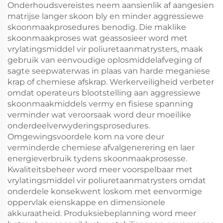
Onderhoudsvereistes neem aansienlik af aangesien
matrijse langer skoon bly en minder aggressiewe
skoonmaakprosedures benodig. Die maklike
skoonmaakproses wat geassosieer word met
vrylatingsmiddel vir poliuretaanmatrysters, maak
gebruik van eenvoudige oplosmiddelafveging of
sagte seepwaterwas in plaas van harde meganiese
krap of chemiese afskrap. Werkerveiligheid verbeter
omdat operateurs blootstelling aan aggressiewe
skoonmaakmiddels vermy en fisiese spanning
verminder wat veroorsaak word deur moeilike
onderdeelverwyderingsprosedures.
Omgewingsvoordele kom na vore deur
verminderde chemiese afvalgenerering en laer
energieverbruik tydens skoonmaakprosesse.
Kwaliteitsbeheer word meer voorspelbaar met
vrylatingsmiddel vir poliuretaanmatrysters omdat
onderdele konsekwent loskom met eenvormige
oppervlak eienskappe en dimensionele
akkuraatheid. Produksiebeplanning word meer