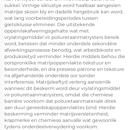
sukkel. Vinnige siklustye word haalbaar aangesien
matrijse skoon bly en dadelik hergebruik kan word,
wat lang voorbereidingsperiodes tussen
gietsiklusse elimineer. Die uitstekende
oppervlakafweringsgehalte wat met
vrylatingsmiddel vir poliuretaanmatrysters bereik
word, beteken dat minder onderdele sekondêre
afwerkingsprosesse benodig, wat arbeidskoste en
produksietyd verminder. Hierdie middels behou die
oorspronklike matrijsoppervlakte-tekstuur en
besonderhede, en dra presiese patrone en teksture
na afgehandelde onderdele oor sonder
interferensie. Matrijsleeftyd verleng aansienlik
wanneer dit beskerm word deur vrylatingsmiddel
vir poliuretaanmatrysters, omdat die chemiese
barrière voorkom dat poliuretaanmateriale direk
aan duur gereedskapoppervlaktes bind. Hierdie
beskerming verminder matrijsversletenheid,
krapmerke en chemiese aanvalle wat gewoonlik
tydens onderdeelverwydering voorkom.