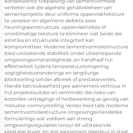
konsekwente toepassing van sementvormolie
verbeter ook die algehele gehaltebeheer van
sementprojekte deur uniforme oppervlakteksture
te verseker en algemene defekte soos
heuningraamstrukture, oppervlakholtes of
onreëlmatige teksture te elimineer wat beide die
estetika en strukturele integriteit kan
kompromitteer. Moderne sementvormoliestructure
bied uitstekende stabiliteit onder uiteenlopende
omgewingsomstandighede, en handhaaf hul
effektiwiteit tydens temperatuursvingering,
vogtigheidsveranderings en langdurige
blootstelling sonder afbreek of prestasieverlies.
Hierdie betroubaarheid gee aannemers vertroue in
hul projekresultate en verminder die risiko van
kostelike vertragings of herbewerking as gevolg van
mislukte vormvrystelling. Verder bied talle moderne
sementvormoliestructure omgewingsvriendelike
formulerings wat voldoen aan streng
omgewingsregulasies terwyl dit uitstekende
prestasie lewer, en stel aannemers daardeur in staat