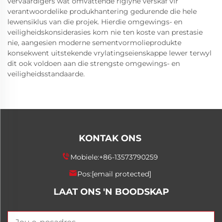
vervaardigers wat omvattende riglyne verskaf vir
verantwoordelike produkhantering gedurende die hele
lewensiklus van die projek. Hierdie omgewings- en
veiligheidskonsiderasies kom nie ten koste van prestasie
nie, aangesien moderne sementvormolieprodukte
konsekwent uitstekende vrylatingseienskappe lewer terwyl
dit ook voldoen aan die strengste omgewings- en
veiligheidsstandaarde.
KONTAK ONS
Mobiele:
+86-13573790259
Pos:
[email protected]
LAAT ONS 'N BOODSKAP