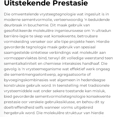
Uitstekende Prestasie
Die omwentelende vrysteegtegnologie wat ingesluit is in
moderne sementvormolie, verteenwoordig 'n beduidende
deurbraak in bouchemie. Dit maak gebruik van
gesofistikeerde molekulêre ingenieurswese om 'n ultradun
barrière-lagie te skep wat konsekwente, betroubare
vormskeiding verseker oor alle tipe projekte heen. Hierdie
gevorderde tegnologie maak gebruik van spesiaal
saamgestelde sintetiese verbindings wat molekulêr aan
vormoppervlaktes bind, terwyl dit volledige weerstand teen
sementalkaliniteit en chemiese interaksies handhaaf. Die
gevolg is 'n vrysteemeganisme wat effektief werk ongeag
die sementmengselontwerp, agregaatsoorte of
byvoegingskombinasies wat algemeen in hedendaagse
konstruksie gebruik word. In teenstelling met tradisionele
vrysteemiddele wat onder sekere toestande kan misluk,
bied gevorderde sementvormolietegnologie konsekwente
prestasie oor verskeie gebruikssiklusse, en behou dit sy
doeltreffendheid selfs wanneer vorms uitgebreid
hergebruik word. Die molekulêre struktuur van hierdie