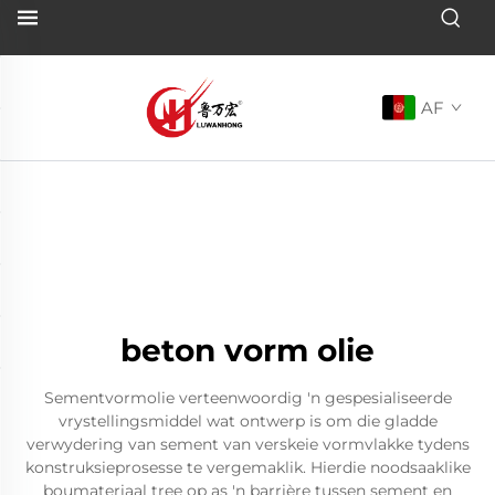
AF
beton vorm olie
Sementvormolie verteenwoordig 'n gespesialiseerde
vrystellingsmiddel wat ontwerp is om die gladde
verwydering van sement van verskeie vormvlakke tydens
konstruksieprosesse te vergemaklik. Hierdie noodsaaklike
boumateriaal tree op as 'n barrière tussen sement en