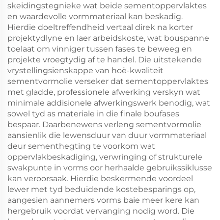
skeidingstegnieke wat beide sementoppervlaktes
en waardevolle vormmateriaal kan beskadig.
Hierdie doeltreffendheid vertaal direk na korter
projektydlyne en laer arbeidskoste, wat bouspanne
toelaat om vinniger tussen fases te beweeg en
projekte vroegtydig af te handel. Die uitstekende
vrystellingsienskappe van hoë-kwaliteit
sementvormolie verseker dat sementoppervlaktes
met gladde, professionele afwerking verskyn wat
minimale addisionele afwerkingswerk benodig, wat
sowel tyd as materiale in die finale boufases
bespaar. Daarbenewens verleng sementvormolie
aansienlik die lewensduur van duur vormmateriaal
deur sementhegting te voorkom wat
oppervlakbeskadiging, verwringing of strukturele
swakpunte in vorms oor herhaalde gebruikssiklusse
kan veroorsaak. Hierdie beskermende voordeel
lewer met tyd beduidende kostebesparings op,
aangesien aannemers vorms baie meer kere kan
hergebruik voordat vervanging nodig word. Die