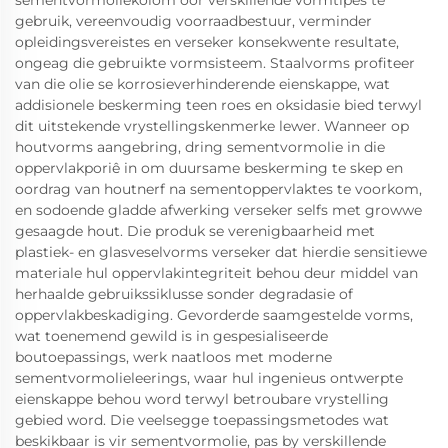
sementvormoliekolom oor verskillende vormtipes te
gebruik, vereenvoudig voorraadbestuur, verminder
opleidingsvereistes en verseker konsekwente resultate,
ongeag die gebruikte vormsisteem. Staalvorms profiteer
van die olie se korrosieverhinderende eienskappe, wat
addisionele beskerming teen roes en oksidasie bied terwyl
dit uitstekende vrystellingskenmerke lewer. Wanneer op
houtvorms aangebring, dring sementvormolie in die
oppervlakporiê in om duursame beskerming te skep en
oordrag van houtnerf na sementoppervlaktes te voorkom,
en sodoende gladde afwerking verseker selfs met growwe
gesaagde hout. Die produk se verenigbaarheid met
plastiek- en glasveselvorms verseker dat hierdie sensitiewe
materiale hul oppervlakintegriteit behou deur middel van
herhaalde gebruikssiklusse sonder degradasie of
oppervlakbeskadiging. Gevorderde saamgestelde vorms,
wat toenemend gewild is in gespesialiseerde
boutoepassings, werk naatloos met moderne
sementvormolieleerings, waar hul ingenieus ontwerpte
eienskappe behou word terwyl betroubare vrystelling
gebied word. Die veelsegge toepassingsmetodes wat
beskikbaar is vir sementvormolie, pas by verskillende