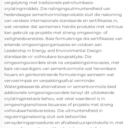
vergelyking met tradisionele petroliumbasis-
vrylatingmiddels. Die nalingingsuitmuntendheid van
hedendaagse sementvormolieprodukte sluit die nakoming
van verskeie internasionale standaarde en sertifikasies in,
wat verseker dat aannemers hierdie produkte met vertroue
kan gebruik op projekte met streng omgewings- of
veiligheidsvereistes. Baie formuleringe dra sertifikasies van
erkende omgewingsorganisasies en voldoen aan
Leadership in Energy and Environmental Design-
standaarde vir volhoubare boupraktyke. Die
omgewingsvoordele strek na verpakkingsinnovasies, met
baie vervaardigers van sementvormolie wat herwinbare
houers en geïnkonstreerde formuleringe aanneem wat
vervoerimpak en verpakkingsafval verminder.
Watergebaseerde alternatiewe vir sementvormolie bied
addisionele omgewingsvoordele terwyl dit uitstekende
vrylatingprestasie behou, wat veral waardevol is in
omgewingsensitiewe bouareas of projekte met streng
volhoubaarheidsvereistes. Die uitmuntendheid in
reguleringsnalewing sluit ook behoorlike
verwyderingsprosedures en afvalbestuursprotokolle in, met