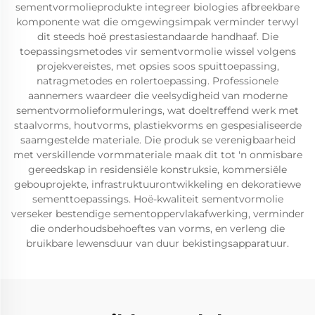
sementvormolieprodukte integreer biologies afbreekbare
komponente wat die omgewingsimpak verminder terwyl
dit steeds hoë prestasiestandaarde handhaaf. Die
toepassingsmetodes vir sementvormolie wissel volgens
projekvereistes, met opsies soos spuittoepassing,
natragmetodes en rolertoepassing. Professionele
aannemers waardeer die veelsydigheid van moderne
sementvormolieformulerings, wat doeltreffend werk met
staalvorms, houtvorms, plastiekvorms en gespesialiseerde
saamgestelde materiale. Die produk se verenigbaarheid
met verskillende vormmateriale maak dit tot 'n onmisbare
gereedskap in residensiële konstruksie, kommersiële
gebouprojekte, infrastruktuurontwikkeling en dekoratiewe
sementtoepassings. Hoë-kwaliteit sementvormolie
verseker bestendige sementoppervlakafwerking, verminder
die onderhoudsbehoeftes van vorms, en verleng die
bruikbare lewensduur van duur bekistingsapparatuur.