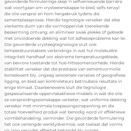
gevorderde formuleringe skep 'n selfvernieuende barrière
wat voortgaan om vrysteeienskappe te bied, selfs terwyl
die olie versprei en hom hergebruik tydens die
sementplaasproses. Hierdie tegnologie verseker dat elke
vierkante duim van die vormoppervlak toereikende
beskerming ontvang, en elimineer swak plekke of gebiede
met onvoldoende dekking wat tot adhesieprobleme kan lei.
Die gevorderde vrysteegtegnologie sluit ook
temperatuurstabiele verbindings in wat hul molekulêre
integriteit handhaaf oor ekstreme temperatuurgebiede,
van bevrore toestande tot hoë-hittesomeroorhede. Hierdie
stabilitiet verseker dat die prestasie van sementvormolie
konsekwent bly, ongeag seisoenale variasies of geografiese
ligging, en bied aan kontroleteurs betroubare resultate in
enige klimaat. Daarbenewens sluit die tegnologie
gespesialiseerde oppervlakaktiewe middels in wat die olie
se verspreidingseienskappe verbeter, wat uniforme dekking
verseker met minimale toepassingsinspanning en die
totale hoeveelheid produk wat benodig word vir effektiewe
vormbehandeling, verminder. Die gevorderde formulering
het ook verlengde werktydvermoë, wat toelaat dat vorms
vir lang periodes effektief behandel bly sonder