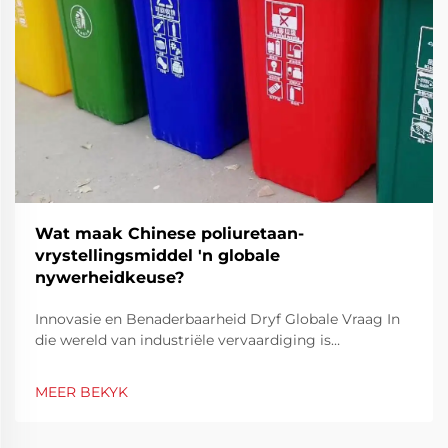
Wat maak Chinese poliuretaan-
vrystellingsmiddel 'n globale
nywerheidkeuse?
Innovasie en Benaderbaarheid Dryf Globale Vraag In
die wereld van industriële vervaardiging is
doeltreffendheid en presisie sleutelelemente om 'n
konstante produkkwaliteit te verseker. Die Chinees
MEER BEKYK
Poliuretaan Vrystelingsmiddel het na vore getree as
'n sleuteloplossing t...