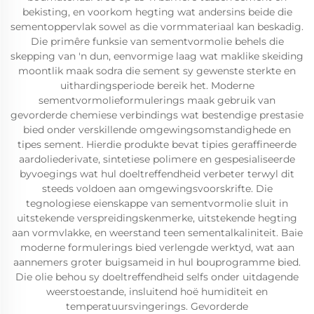
bekisting, en voorkom hegting wat andersins beide die
sementoppervlak sowel as die vormmateriaal kan beskadig.
Die primêre funksie van sementvormolie behels die
skepping van 'n dun, eenvormige laag wat maklike skeiding
moontlik maak sodra die sement sy gewenste sterkte en
uithardingsperiode bereik het. Moderne
sementvormolieformulerings maak gebruik van
gevorderde chemiese verbindings wat bestendige prestasie
bied onder verskillende omgewingsomstandighede en
tipes sement. Hierdie produkte bevat tipies geraffineerde
aardoliederivate, sintetiese polimere en gespesialiseerde
byvoegings wat hul doeltreffendheid verbeter terwyl dit
steeds voldoen aan omgewingsvoorskrifte. Die
tegnologiese eienskappe van sementvormolie sluit in
uitstekende verspreidingskenmerke, uitstekende hegting
aan vormvlakke, en weerstand teen sementalkaliniteit. Baie
moderne formulerings bied verlengde werktyd, wat aan
aannemers groter buigsameid in hul bouprogramme bied.
Die olie behou sy doeltreffendheid selfs onder uitdagende
weerstoestande, insluitend hoë humiditeit en
temperatuursvingerings. Gevorderde