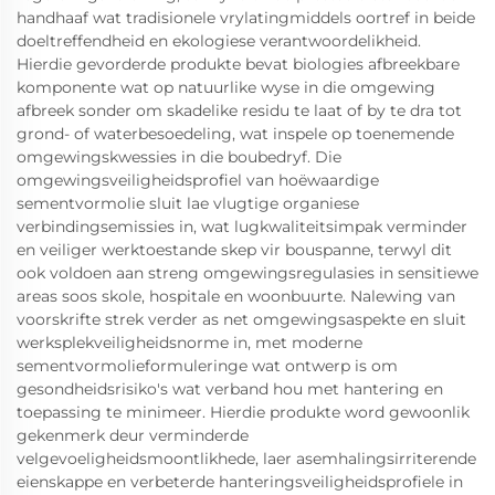
handhaaf wat tradisionele vrylatingmiddels oortref in beide
doeltreffendheid en ekologiese verantwoordelikheid.
Hierdie gevorderde produkte bevat biologies afbreekbare
komponente wat op natuurlike wyse in die omgewing
afbreek sonder om skadelike residu te laat of by te dra tot
grond- of waterbesoedeling, wat inspele op toenemende
omgewingskwessies in die boubedryf. Die
omgewingsveiligheidsprofiel van hoëwaardige
sementvormolie sluit lae vlugtige organiese
verbindingsemissies in, wat lugkwaliteitsimpak verminder
en veiliger werktoestande skep vir bouspanne, terwyl dit
ook voldoen aan streng omgewingsregulasies in sensitiewe
areas soos skole, hospitale en woonbuurte. Nalewing van
voorskrifte strek verder as net omgewingsaspekte en sluit
werksplekveiligheidsnorme in, met moderne
sementvormolieformuleringe wat ontwerp is om
gesondheidsrisiko's wat verband hou met hantering en
toepassing te minimeer. Hierdie produkte word gewoonlik
gekenmerk deur verminderde
velgevoeligheidsmoontlikhede, laer asemhalingsirriterende
eienskappe en verbeterde hanteringsveiligheidsprofiele in