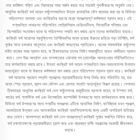
তার কাঙ্ক্ষিত শক্তি এবং নিরাময়ের সময় অর্জন করার পরে সহজেই পৃথকীকরণের অনুমতি দেয়।
আধুনিক কংক্রিট ফর্ম অয়েল ফর্মুলেশনগুলিতে উন্নত রাসায়নিক যৌগ ব্যবহার করা হয় যা বিভিন্ন
পরিবেশগত অবস্থা এবং কংক্রিটের ধরণের মধ্যে সামঞ্জস্যপূর্ণ কর্মক্ষমতা প্রদান করে। এই
পণ্যগুলিতে সাধারণত পরিশোধিত পেট্রোলিয়াম ডেরিভেটিভস, সিন্থেটিক পলিমার এবং
বিশেষায়িত সংযোজন থাকে যা পরিবেশগত সম্মতি মান বজায় রেখে তাদের কার্যকারিতা বাড়ায়।
কংক্রিট ফর্ম অয়েলের প্রযুক্তিগত বৈশিষ্ট্যগুলির মধ্যে রয়েছে উচ্চতর ছড়িয়ে পড়া বৈশিষ্ট্য, ফর্ম
পৃষ্ঠের সাথে চমৎকার আনুগত্য এবং কংক্রিট ক্ষারত্বের প্রতিরোধ। অনেক সমসাময়িক ফর্মুলেশন
বর্ধিত কাজের সময় প্রদান করে, যা ঠিকাদারদের তাদের নির্মাণ সময়সূচীতে আরও নমনীয়তা প্রদান
করে। তেল উচ্চ আর্দ্রতা এবং তাপমাত্রার ওঠানামা সহ চ্যালেঞ্জিং আবহাওয়ার পরিস্থিতিতেও
তার কার্যকারিতা বজায় রাখে। উন্নত কংক্রিট ফর্ম অয়েল পণ্যগুলিতে জৈব-অবচনযোগ্য উপাদান
অন্তর্ভুক্ত থাকে যা উচ্চতর কর্মক্ষমতা মান বজায় রেখে পরিবেশগত প্রভাব হ্রাস করে। কংক্রিট
ফর্ম অয়েলের প্রয়োগ পদ্ধতি প্রকল্পের প্রয়োজনীয়তার উপর নির্ভর করে পরিবর্তিত হয়, যার
মধ্যে স্প্রে প্রয়োগ, ব্রাশ-অন কৌশল এবং রোলার পদ্ধতি অন্তর্ভুক্ত বিকল্প রয়েছে। পেশাদার
ঠিকাদাররা আধুনিক কংক্রিট ফর্ম তেল ফর্মুলেশনের বহুমুখীতার প্রশংসা করেন, যা ইস্পাত ফর্ম,
কাঠের ফর্ম, প্লাস্টিক ফর্ম এবং বিশেষায়িত কম্পোজিট উপকরণের সাথে কার্যকরভাবে কাজ করে।
বিভিন্ন ফর্ম উপকরণের সাথে পণ্যটির সামঞ্জস্য এটিকে আবাসিক নির্মাণ, বাণিজ্যিক ভবন প্রকল্প,
অবকাঠামো উন্নয়ন এবং আলংকারিক কংক্রিট অ্যাপ্লিকেশনের জন্য একটি অপরিহার্য হাতিয়ার
করে তোলে। মানসম্পন্ন কংক্রিট ফর্ম তেল সামঞ্জস্যপূর্ণ কংক্রিট পৃষ্ঠের সমাপ্তি নিশ্চিত করে,
ফর্ম রক্ষণাবেক্ষণের প্রয়োজনীয়তা হ্রাস করে এবং ব্যয়বহুল ফর্মিং সরঞ্জামের দরকারী জীবনকাল
বাড়ায়।