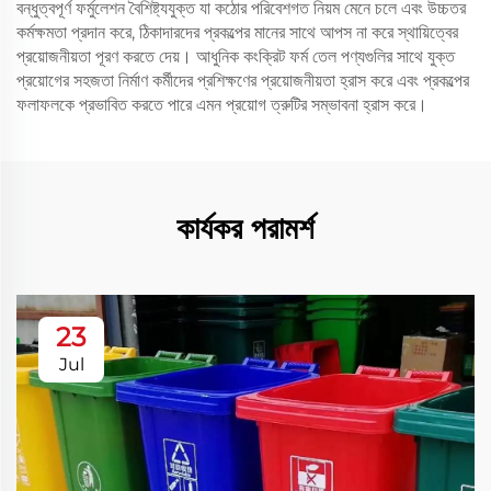
বন্ধুত্বপূর্ণ ফর্মুলেশন বৈশিষ্ট্যযুক্ত যা কঠোর পরিবেশগত নিয়ম মেনে চলে এবং উচ্চতর
কর্মক্ষমতা প্রদান করে, ঠিকাদারদের প্রকল্পের মানের সাথে আপস না করে স্থায়িত্বের
প্রয়োজনীয়তা পূরণ করতে দেয়। আধুনিক কংক্রিট ফর্ম তেল পণ্যগুলির সাথে যুক্ত
প্রয়োগের সহজতা নির্মাণ কর্মীদের প্রশিক্ষণের প্রয়োজনীয়তা হ্রাস করে এবং প্রকল্পের
ফলাফলকে প্রভাবিত করতে পারে এমন প্রয়োগ ত্রুটির সম্ভাবনা হ্রাস করে।
কার্যকর পরামর্শ
23
Jul