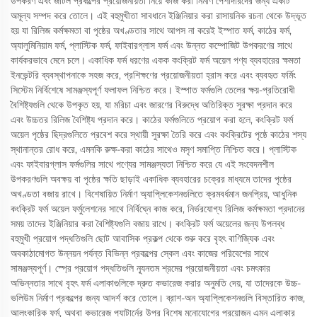
উপকরণ এবং জটিল প্রকল্পের প্রয়োজনীয়তা নিয়ে কাজ করা নির্মাণ পেশাদারদের জন্য একটি
অমূল্য সম্পদ করে তোলে। এই বহুমুখীতা সাবধানে ইঞ্জিনিয়ার করা রাসায়নিক রচনা থেকে উদ্ভূত
হয় যা রিলিজ কর্মক্ষমতা বা পৃষ্ঠের অখণ্ডতার সাথে আপস না করেই ইস্পাত ফর্ম, কাঠের ফর্ম,
অ্যালুমিনিয়াম ফর্ম, প্লাস্টিক ফর্ম, ফাইবারগ্লাস ফর্ম এবং উন্নত কম্পোজিট উপকরণের সাথে
কার্যকরভাবে মেনে চলে। একাধিক ফর্ম ধরণের একক কংক্রিট ফর্ম অয়েল পণ্য ব্যবহারের ক্ষমতা
ইনভেন্টরি ব্যবস্থাপনাকে সহজ করে, প্রশিক্ষণের প্রয়োজনীয়তা হ্রাস করে এবং ব্যবহৃত ফর্মিং
সিস্টেম নির্বিশেষে সামঞ্জস্যপূর্ণ ফলাফল নিশ্চিত করে। ইস্পাত ফর্মগুলি তেলের ক্ষয়-প্রতিরোধী
বৈশিষ্ট্যগুলি থেকে উপকৃত হয়, যা মরিচা এবং জারণের বিরুদ্ধে অতিরিক্ত সুরক্ষা প্রদান করে
এবং উচ্চতর রিলিজ বৈশিষ্ট্য প্রদান করে। কাঠের ফর্মগুলিতে প্রয়োগ করা হলে, কংক্রিট ফর্ম
অয়েল পৃষ্ঠের ছিদ্রগুলিতে প্রবেশ করে স্থায়ী সুরক্ষা তৈরি করে এবং কংক্রিটের পৃষ্ঠে কাঠের শস্য
স্থানান্তর রোধ করে, এমনকি রুক্ষ-করা কাঠের সাথেও মসৃণ সমাপ্তি নিশ্চিত করে। প্লাস্টিক
এবং ফাইবারগ্লাস ফর্মগুলির সাথে পণ্যের সামঞ্জস্যতা নিশ্চিত করে যে এই সংবেদনশীল
উপকরণগুলি অবক্ষয় বা পৃষ্ঠের ক্ষতি ছাড়াই একাধিক ব্যবহারের চক্রের মাধ্যমে তাদের পৃষ্ঠের
অখণ্ডতা বজায় রাখে। বিশেষায়িত নির্মাণ অ্যাপ্লিকেশনগুলিতে ক্রমবর্ধমান জনপ্রিয়, আধুনিক
কংক্রিট ফর্ম অয়েল ফর্মুলেশনের সাথে নির্বিঘ্নে কাজ করে, নির্ভরযোগ্য রিলিজ কর্মক্ষমতা প্রদানের
সময় তাদের ইঞ্জিনিয়ার করা বৈশিষ্ট্যগুলি বজায় রাখে। কংক্রিট ফর্ম অয়েলের জন্য উপলব্ধ
বহুমুখী প্রয়োগ পদ্ধতিগুলি ছোট আবাসিক প্রকল্প থেকে শুরু করে বৃহৎ বাণিজ্যিক এবং
অবকাঠামোগত উন্নয়ন পর্যন্ত বিভিন্ন প্রকল্পের স্কেল এবং কাজের পরিবেশের সাথে
সামঞ্জস্যপূর্ণ। স্প্রে প্রয়োগ পদ্ধতিগুলি ন্যূনতম শ্রমের প্রয়োজনীয়তা এবং চমৎকার
অভিন্নতার সাথে বৃহৎ ফর্ম এলাকাগুলিকে দ্রুত কভারেজ করার অনুমতি দেয়, যা তাদেরকে উচ্চ-
ভলিউম নির্মাণ প্রকল্পের জন্য আদর্শ করে তোলে। ব্রাশ-অন অ্যাপ্লিকেশনগুলি বিস্তারিত কাজ,
আলংকারিক ফর্ম, অথবা কভারেজ প্যাটার্নের উপর বিশেষ মনোযোগের প্রয়োজন এমন এলাকার