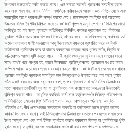
উপকরণ উভয়কেই ক্ষতি করতে পারে। এই দক্ষতা সরাসরি প্রকল্পের সময়সীমা হ্রাস
করে এবং শ্রম খরচ কমায়, নির্মাণ দলগুলিকে পর্যায়ক্রমে আরও দ্রুত এগিয়ে যেতে এবং
সময়সূচীর আগে প্রকল্পগুলি সম্পূর্ণ করতে দেয়। মানসম্পন্ন কংক্রিট ফর্ম অয়েলের
উচ্চতর রিলিজ বৈশিষ্ট্য নিশ্চিত করে যে কংক্রিট পৃষ্ঠগুলি মসৃণ, পেশাদার ফিনিশের সাথে
আবির্ভূত হয় যার জন্য ন্যূনতম অতিরিক্ত ফিনিশিং কাজের প্রয়োজন হয়, নির্মাণের
চূড়ান্ত পর্যায়ে সময় এবং উপকরণ উভয়ই সাশ্রয় করে। অতিরিক্তভাবে, কংক্রিট ফর্ম
অয়েল ব্যয়বহুল ফর্মিং সরঞ্জামের আয়ু উল্লেখযোগ্যভাবে প্রসারিত করে কংক্রিট
আঠালোতা প্রতিরোধ করে যা বারবার ব্যবহারের চক্রের সময় পৃষ্ঠের ক্ষতি, বিকৃতি বা
কাঠামোগত আপস সৃষ্টি করতে পারে। এই প্রতিরক্ষামূলক সুবিধার ফলে সময়ের সাথে
সাথে যথেষ্ট খরচ সাশ্রয় হয়, কারণ ঠিকাদাররা প্রতিস্থাপনের প্রয়োজন হওয়ার আগে
ফর্মগুলি আরও অনেকবার পুনরায় ব্যবহার করতে পারে। কংক্রিট ফর্ম তেলের ধারাবাহিক
প্রয়োগ কংক্রিট প্রকল্পের সামগ্রিক মান নিয়ন্ত্রণকেও উন্নত করে, যার ফলে পৃষ্ঠের
গঠন একই রকম হয় এবং মধুচক্রের ধরণ, পৃষ্ঠের শূন্যস্থান বা অনিয়মিত টেক্সচারের
মতো সাধারণ ত্রুটিগুলি দূর হয় যা নান্দনিকতা এবং কাঠামোগত অখণ্ডতা উভয়কেই
ঝুঁকিপূর্ণ করতে পারে। আধুনিক কংক্রিট ফর্ম তেল ফর্মুলেশনগুলি বিভিন্ন পরিবেশগত
পরিস্থিতিতে চমৎকার স্থিতিশীলতা প্রদান করে, তাপমাত্রার ওঠানামা, আর্দ্রতা
পরিবর্তন এবং দীর্ঘ এক্সপোজার সময়কালে অবনতি বা কর্মক্ষমতা হ্রাস ছাড়াই তাদের
কার্যকারিতা বজায় রাখে। এই নির্ভরযোগ্যতা ঠিকাদারদের তাদের প্রকল্পের ফলাফলের
উপর আস্থা দেয় এবং ফর্ম রিলিজ ব্যর্থতার কারণে ব্যয়বহুল বিলম্ব বা পুনর্নির্মাণের ঝুঁকি
হ্রাস করে। তদুপরি, অনেক সমসাময়িক কংক্রিট ফর্ম তেল পণ্য পরিবেশগতভাবে