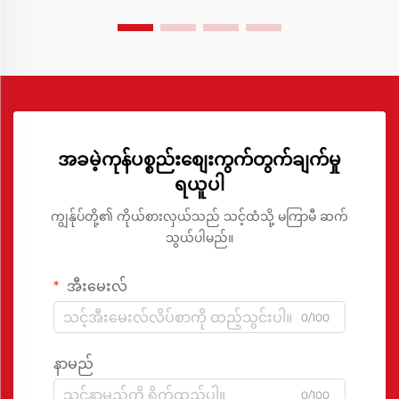
အရည်အသွေးကို တာဝန်ယူနိုင်သည့် အရေးပါသော ဖြေရှင်းချက်
တစ်ခုအဖြစ် ထွန်းထောင်လာသည်။
အခမဲ့ကုန်ပစ္စည်းစျေးကွက်တွက်ချက်မှု
ရယူပါ
ကျွန်ုပ်တို့၏ ကိုယ်စားလှယ်သည် သင့်ထံသို့ မကြာမီ ဆက်
သွယ်ပါမည်။
အီးမေးလ်
0/100
နာမည်
0/100