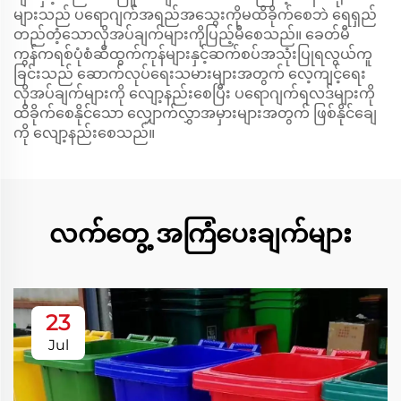
များသည် ပရောဂျက်အရည်အသွေးကိုမထိခိုက်စေဘဲ ရေရှည်
တည်တံ့သောလိုအပ်ချက်များကိုပြည့်မီစေသည်။ ခေတ်မီ
ကွန်ကရစ်ပုံစံဆီထွက်ကုန်များနှင့်ဆက်စပ်အသုံးပြုရလွယ်ကူ
ခြင်းသည် ဆောက်လုပ်ရေးသမားများအတွက် လေ့ကျင့်ရေး
လိုအပ်ချက်များကို လျော့နည်းစေပြီး ပရောဂျက်ရလဒ်များကို
ထိခိုက်စေနိုင်သော လျှောက်လွှာအမှားများအတွက် ဖြစ်နိုင်ချေ
ကို လျော့နည်းစေသည်။
လက်တွေ့ အကြံပေးချက်များ
23
Jul