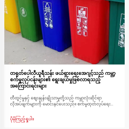
တရုတ်ပေါလီယူရီသန်း ဖယ်ရှားရေးအေဂျင့်သည် ကမ္ဘာ့
စက်မှုလုပ်ငန်းများ၏ ရွေးချယ်မှုဖြစ်လာရသည့်
အကြောင်းရင်းများ
တီထွင်မှုနှင့် စျေးနှုန်းချိုသာမှုတို့သည် ကမ္ဘာလုံးဆိုင်ရာ
လိုအပ်ချက်များကို မောင်းနှင်ပေးသည်။ စက်မှုထုတ်လုပ်ရေး
အကြောင်းအရာတွင် ထုတ်လုပ်မှုအရည်အသွေး
တစ်သမတ်တည်းဖြစ်စေရန်အတွက် ထိရောက်မှုနှင့် တိကျမှု
ပိုမိုကြည့်ရှုပါ။
တို့သည် အဓိကအစိတ်အပိုင်းများဖြစ်သည်။ တရုတ် ပေါလီယူရီ
သန်း ဖယ်ရှားခြင်းအတွက် ဓာတ်ခွဲဆေးသည် ထုတ်လုပ်မှု