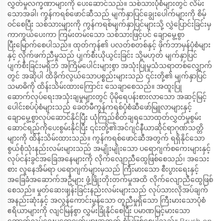
လွှတ်မှုလက္ခဏာများကို ပေးဆောင်သည်။ သစ်သားပုံစံများတွင် လိမ်း
သောအခါ၊ ကွန်ကရစ်ဖောင်ဆီသည် မျက်နှာပြင်ချွေးပေါက်များကို စိမ့်
ဝင်စေပြီး သစ်သားများကို ကွန်ကရစ်မျက်နှာပြင်များသို့ လွှဲပြောင်းခြင်းမှ
ကာကွယ်ပေးကာ ကြမ်းတမ်းသော သစ်သားဖြင့်ပင် ချောမွေ့စွာ
ပြီးမြောက်စေပါသည်။ ထုတ်ကုန်၏ ပလတ်စတစ်နှင့် ဖိုက်ဘာမှန်ပုံစံများ
နှင့် လိုက်ဖက်ညီမှုသည် ပျက်စီးယိုယွင်းခြင်း သို့မဟုတ် မျက်နှာပြင်
ပျက်စီးခြင်းမရှိဘဲ အကြိမ်ပေါင်းများစွာ အသုံးပြုမှုသံသရာတစ်လျှောက်
တွင် အဆိုပါ ထိခိုက်လွယ်သောပစ္စည်းများသည် ၎င်းတို့၏ မျက်နှာပြင်
သမာဓိကို ထိန်းသိမ်းထားကြောင်း သေချာစေသည်။ အထူးပြု
ဆောက်လုပ်ရေးအသုံးချမှုများတွင် ပိုမိုရေပန်းစားလာသော အဆင့်မြင့်
ပေါင်းစပ်ပုံစံများသည် ခေတ်မီကွန်ကရစ်ပုံစံဆီဖော်မြူလာများနှင့်
ချောမွေ့စွာလုပ်ဆောင်နိုင်ပြီး ယုံကြည်စိတ်ချရသောထုတ်လွှတ်မှုစွမ်း
ဆောင်ရည်ကိုပေးစွမ်းနိုင်ပြီး ၎င်းတို့၏အင်ဂျင်နီယာဆိုင်ရာဂုဏ်သတ္တိ
များကို ထိန်းသိမ်းထားသည်။ ကွန်ကရစ်ဖောင်ဆီအတွက် ရရှိနိုင်သော
စွယ်စုံသုံးနည်းလမ်းများသည် အမျိုးမျိုးသော ပရောဂျက်စကေးများနှင့်
လုပ်ငန်းခွင်အခြေအနေများကို လိုက်လျောညီထွေဖြစ်စေသည်၊ အသေး
စား လူနေအိမ်ရာ ပရောဂျက်များမှသည် ကြီးမားသော စီးပွားရေးနှင့်
အခြေခံအဆောက်အဦများ ဖွံ့ဖြိုးတိုးတက်မှုအထိ လိုက်လျောညီထွေဖြစ်
စေသည်။ မှုတ်ဆေးဖျန်းခြင်းနည်းလမ်းများသည် လုပ်သားလိုအပ်ချက်
အနည်းဆုံးနှင့် အလွန်ကောင်းမွန်သော တူညီမှုရှိသော ကြီးမားသောပုံစံ
ဧရိယာများကို လျင်မြန်စွာ လွှမ်းခြုံနိုင်စေပြီး ပမာဏမြင့်မားသော