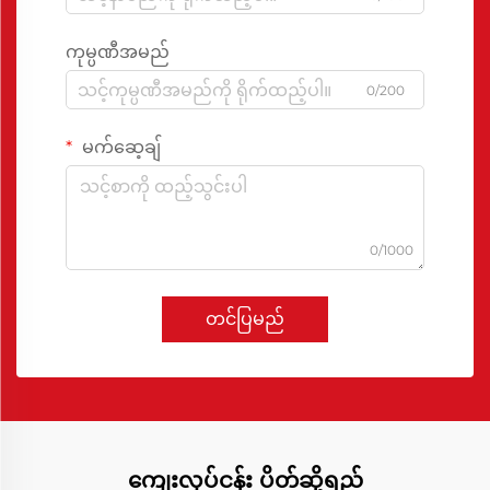
ကုမ္ပဏီအမည်
0/200
မက်ဆေ့ချ်
0/1000
တင်ပြမည်
ကျေးလုပ်ငန်း ပိတ်ဆို့ရည်