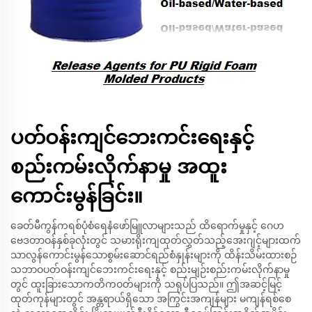
ပတ်ဝန်းကျင်ဘေးကင်းရေးနှင့်
စည်းကမ်းလိုက်နာမှု အထူး
ကောင်းမွန်ခြင်း။
ခေတ်မီကွန်ကရစ်ပုံစံရေနံဖော်မြူလာများသည် ထိရောက်မှုနှင့် ဂေဟ
ဗေဒတာဝန်နှစ်ခုလုံးတွင် သမားရိုးကျထုတ်လွှတ်သည့်အေးဂျင့်များထက်
သာလွန်ကောင်းမွန်သောစွမ်းဆောင်ရည်စံနှုန်းများကို ထိန်းသိမ်းထားစဉ်
သဘာဝပတ်ဝန်းကျင်ဘေးကင်းရေးနှင့် စည်းမျဉ်းစည်းကမ်းလိုက်နာမှု
တွင် ထူးခြားသောကတိကဝတ်များကို သရုပ်ပြသည်။ ဤအဆင့်မြင့်
ထုတ်ကုန်များတွင် အန္တရာယ်ရှိသော အကြွင်းအကျန်များ မကျန်ရစ်စေ