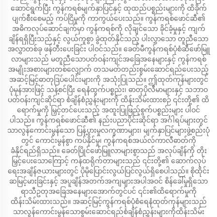
ဆောင်ရွက်ပြီး ကွန်ကရစ်မျက်နှာပြင်နှင့် ထုထည်ပစ္စည်းများကို ထိခိုက်
ပျက်စီးစေမည့် ကပ်ငြိမှုကို ကာကွယ်ပေးသည်။ ကွန်ကရစ်ဖောင်ဆီ၏
အဓိကလုပ်ဆောင်ချက်မှာ ကွန်ကရစ်ကို လိုချင်သော ခိုင်ခံ့မှုနှင့် ကျက်
ချိန်ရရှိပြီးသည်နှင့် လွယ်ကူစွာ ခွဲထုတ်နိုင်သည့် ပါးလွှာသော တူညီသော
အလွှာတစ်ခု ဖန်တီးပေးခြင်း ပါဝင်သည်။ ခေတ်မီကွန်ကရစ်ပုံစံဆီဖော်မြူ
လာများသည် မတူညီသောပတ်ဝန်းကျင်အခြေအနေများနှင့် ကွန်ကရစ်
အမျိုးအစားများတစ်လျှောက် တသမတ်တည်းစွမ်းဆောင်ရည်ပေးသည့်
အဆင့်မြင့်ဓာတုဒြပ်ပေါင်းများကို အသုံးပြုသည်။ ဤထုတ်ကုန်များတွင်
ပုံမှန်အားဖြင့် သန့်စင်ပြီး ရေနံထွက်ပစ္စည်း၊ ဓာတုပိုလီမာများနှင့် သဘာဝ
ပတ်ဝန်းကျင်ဆိုင်ရာ စံချိန်စံညွှန်းများကို ထိန်းသိမ်းထားစဉ် ၎င်းတို့၏ ထိ
ရောက်မှုကို မြှင့်တင်ပေးသည့် အထူးပြုဖြည့်စွက်ပစ္စည်းများ ပါဝင်
ပါသည်။ ကွန်ကရစ်ဖောင်ဆီ၏ နည်းပညာပိုင်းဆိုင်ရာ အင်္ဂါရပ်များတွင်
သာလွန်ကောင်းမွန်သော ပြန့်ပွားမှုလက္ခဏာများ၊ မျက်နှာပြင်များဖွဲ့စည်းပုံ
တွင် ကောင်းမွန်စွာ ကပ်နိုင်မှု၊ ကွန်ကရစ်အယ်လ်ကာလီဓာတ်ကို
ခံနိုင်ရည်ရှိသည်။ ခေတ်ပြိုင်ဖော်မြူလာများစွာသည် အလုပ်ချိန်ကို တိုး
မြှင့်ပေးသောကြောင့် ကန်ထရိုက်တာများသည် ၎င်းတို့၏ ဆောက်လုပ်
ရေးအချိန်ဇယားများတွင် ပိုမိုပြောင်းလွယ်ပြင်လွယ်ရှိစေပါသည်။ စိုထိုင်း
ဆမြင့်မားခြင်းနှင့် အပူချိန်အတက်အကျများအပါအဝင် စိန်ခေါ်မှုရှိသော
ရာသီဥတုအခြေအနေများအောက်တွင်ပင် ၎င်း၏ထိရောက်မှုကို
ထိန်းသိမ်းထားသည်။ အဆင့်မြင့်ကွန်ကရစ်ပုံစံရေနံထုတ်ကုန်များသည်
သာလွန်ကောင်းမွန်သောစွမ်းဆောင်ရည်စံချိန်စံညွှန်းများကိုထိန်းသိမ်း