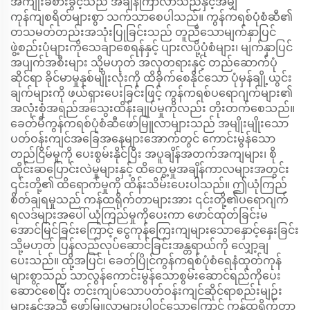
အကျိုးခံစားခွင့်သည် အချိန်ကြာလာသည်နှင့်အမျှ
ကုန်ကျစရိတ်များစွာ သက်သာစေပါသည်။ ကွန်ကရစ်ပုံစံဆီ၏
တသမတ်တည်းအသုံးပြုခြင်းသည် တူညီသောမျက်နှာပြင်
ဖွဲ့စည်းပုံများကိုသေချာစေရန်နှင့် ပျားလပို့ပုံစံများ၊ မျက်နှာပြင်
အပျက်အစီးများ သို့မဟုတ် အလှတရားနှင့် တည်ဆောက်ပုံ
ဆိုင်ရာ ခိုင်မာမှုနှစ်မျိုးလုံးကို ထိခိုက်စေနိုင်သော ပုံမှန်ချို့ယွင်း
ချက်များကို ဖယ်ရှားပေးခြင်းဖြင့် ကွန်ကရစ်ပရောဂျက်များ၏
အလုံးစုံအရည်အသွေးထိန်းချုပ်မှုကိုလည်း တိုးတက်စေသည်။
ခေတ်မီကွန်ကရစ်ပုံစံဆီဖော်မြူလာများသည် အမျိုးမျိုးသော
ပတ်ဝန်းကျင်အခြေအနေများအောက်တွင် ကောင်းမွန်သော
တည်ငြိမ်မှုကို ပေးစွမ်းနိုင်ပြီး အပူချိန်အတက်အကျများ၊ စို
ထိုင်းဆပြောင်းလဲမှုများနှင့် ထိတွေ့မှုအချိန်ကာလများအတွင်း
၎င်းတို့၏ ထိရောက်မှုကို ထိန်းသိမ်းပေးပါသည်။ ဤယုံကြည်
စိတ်ချရမှုသည် ကန်ထရိုက်တာများအား ၎င်းတို့၏ပရောဂျက်
ရလဒ်များအပေါ် ယုံကြည်မှုကိုပေးကာ ဖောင်ထုတ်ခြင်းမ
အောင်မြင်ခြင်းကြောင့် ငွေကုန်ကြေးကျများသောနှောင့်နှေးခြင်း
သို့မဟုတ် ပြန်လည်လုပ်ဆောင်ခြင်းအန္တရာယ်ကို လျှော့ချ
ပေးသည်။ ထို့အပြင်၊ ခေတ်ပြိုင်ကွန်ကရစ်ပုံစံရေနံထုတ်ကုန်
များစွာသည် သာလွန်ကောင်းမွန်သောစွမ်းဆောင်ရည်ကိုပေး
ဆောင်စေပြီး တင်းကျပ်သောပတ်ဝန်းကျင်ဆိုင်ရာစည်းမျဉ်း
များနှင့်အညီ ဖော်မြူလာများပါ၀င်သောကြောင့် ကန်ထရိုက်တာ