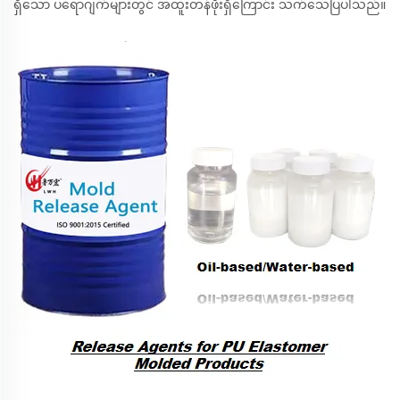
ရှိသော ပရောဂျက်များတွင် အထူးတန်ဖိုးရှိကြောင်း သက်သေပြပါသည်။