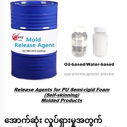
အောက်ဆုံး လှုပ်ရှားမှုအတွက်