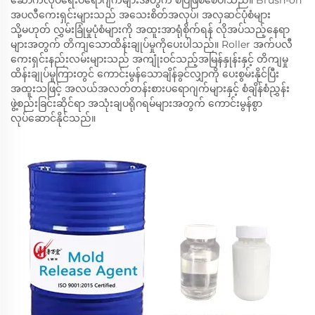
ဆောက်လုပ်ရေးပရောဂျက်များအတွက် စံပြဖြစ်စေပါသည်။ Brush-on
အပလီကေးရှင်းများသည် အသေးစိတ်အလုပ်၊ အလှဆင်ပုံစံများ
သို့မဟုတ် လွှမ်းခြုံမှုပုံစံများကို အထူးအာရုံစိုက်ရန် လိုအပ်သည့်နေရာ
များအတွက် တိကျသောထိန်းချုပ်မှုကိုပေးပါသည်။ Roller အက်ပလီ
ကေးရှင်းနည်းလမ်းများသည် အကျုံးဝင်သည့်အမြန်နှုန်းနှင့် တိကျမှု
ထိန်းချုပ်မှုကြားတွင် ကောင်းမွန်သောချိန်ခွင်လျှာကို ပေးစွမ်းနိုင်ပြီး
အထူးသဖြင့် အလယ်အလတ်တန်းစားပရောဂျက်များနှင့် စံချိန်စံညွှန်း
ဖွဲ့စည်းခြင်းဆိုင်ရာ အသုံးချပရိုဂရမ်များအတွက် ကောင်းမွန်စွာ
လုပ်ဆောင်နိုင်သည်။