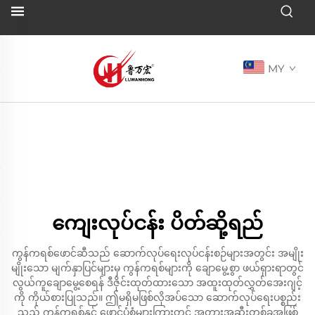
MY
ကျေးလုပ်ငန်း ပိတ်ဆို့ရည်
ကွန်ကရစ်ဖောင်ဆီသည် ဆောက်လုပ်ရေးလုပ်ငန်းစဉ်များအတွင်း အမျိုး
မျိုးသော မျက်နှာပြင်များမှ ကွန်ကရစ်များကို ချောမွေ့စွာ ဖယ်ရှားရာတွင်
လွယ်ကူချောမွေ့စေရန် ဒီဇိုင်းထုတ်ထားသော အထူးထုတ်လွှတ်အေးဂျင့်
ကို ကိုယ်စားပြုသည်။ ဤမရှိမဖြစ်လိုအပ်သော ဆောက်လုပ်ရေးပစ္စည်း
သည် ကွန်ကရစ်နှင့် ဖောင်ပုံစံများကြားတွင် အတားအဆီးတစ်ခုအဖြစ်