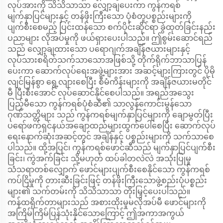
လုပ်အားကို သိသိသာသာ လျှော့ချပေးကာ ကွန်ကရစ်
မျက်နှာပြင်များနှင့် တန်ဖိုးကြီးသော ပုံစံတူပစ္စည်းများကို
ပျက်စီးစေမည့် ပြင်းထန်သော စက်ပိုင်းဆိုင်ရာ ခွဲထုတ်ခြင်းနည်း
ပညာများ လိုအပ်မှုကို ဖယ်ရှားပေးပါသည်။ ဤစွမ်းဆောင်ရည်
သည် လျှော့ချထားသော ပရောဂျက်အချိန်ဇယားများနှင့်
လုပ်သားစရိတ်သက်သာသောအဖြစ်သို့ တိုက်ရိုက်ဘာသာပြန်
ပေးကာ ဆောက်လုပ်ရေးအဖွဲ့များအား အဆင့်များကြားတွင် ပိုမို
လျင်မြန်စွာ ရွေ့လျားစေပြီး စီမံကိန်းများကို အချိန်ဇယားမတိုင်
မီ ပြီးစီးအောင် လုပ်ဆောင်နိုင်စေပါသည်။ အရည်အသွေး
ပြည့်မီသော ကွန်ကရစ်ပုံစံဆီ၏ သာလွန်ကောင်းမွန်သော
ဂုဏ်သတ္တိများ သည် ကွန်ကရစ်မျက်နှာပြင်များကို ချောမွတ်ပြီး
ပရော်ဖက်ရှင်နယ်အချောထည်များထွက်ပေါ်စေပြီး ဆောက်လုပ်
ရေးနောက်ဆုံးအဆင့်တွင် အချိန်နှင့် ပစ္စည်းများကို သက်သာစေ
ပါသည်။ ထို့အပြင်၊ ကွန်ကရစ်ဖောင်ဆီသည် မျက်နှာပြင်ပျက်စီး
ခြင်း၊ ကွဲအက်ခြင်း သို့မဟုတ် ထပ်ခါတလဲလဲ အသုံးပြုမှု
သံသရာတစ်လျှောက် ဖောင်များပျက်စီးစေနိုင်သော ကွန်ကရစ်
ကပ်ငြိမှုကို တားဆီးခြင်းဖြင့် တန်ဖိုးကြီးသောဖွဲ့စည်းပုံပစ္စည်း
များ၏ သက်တမ်းကို သိသိသာသာ တိုးမြှင့်ပေးပါသည်။
ကန်ထရိုက်တာများသည် အစားထိုးမှုမလိုအပ်မီ ဖောင်များကို
အကြိမ်ကြိမ်ပြန်သုံးနိုင်သောကြောင့် ဤအကာအကွယ်