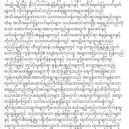
အမျိုးမျိုးဖြင့် နိုင်ငံတကာစံချိန်စံညွှန်းများနှင့် အသိအမှတ်ပြုလက်မှတ်
များကို လိုက်နာမှုပါဝင်သည်။ ဖော်မြူလာအများအပြားသည်
အသိအမှတ်ပြုထားသော သဘာဝပတ်ဝန်းကျင်ဆိုင်ရာအဖွဲ့အစည်းများ
ထံမှ အသိအမှတ်ပြုလက်မှတ်များ သယ်ဆောင်ထားပြီး ရေရှည်တည်တံ့
သော ဆောက်လုပ်ရေးအလေ့အကျင့်များအတွက် စွမ်းအင်နှင့်
ပတ်ဝန်းကျင်ဒီဇိုင်းစံနှုန်းများတွင် ခေါင်းဆောင်မှုဆိုင်ရာ စံနှုန်းများနှင့်
ကိုက်ညီပါသည်။ သဘာဝပတ်ဝန်းကျင် အကျိုးကျေးဇူးများသည်
ထုပ်ပိုးမှုဆိုင်ရာ တီထွင်ဆန်းသစ်မှုများတွင် ကျယ်ကျယ်ပြန့်ပြန့် ထွက်
ပေါ်လာပြီး ကွန်ကရစ်ပုံစံ ရေနံထုတ်လုပ်သူ အများအပြားသည် ပြန်လည်
အသုံးပြုနိုင်သော ကွန်တိန်နာများနှင့် သယ်ယူပို့ဆောင်ရေးဆိုင်ရာ
ထိခိုက်မှုနှင့် ထုပ်ပိုးမှုဆိုင်ရာ စွန့်ပစ်ပစ္စည်းများကို လျော့ချပေးသည့်
ပေါင်းစပ်ဖော်မြူလာများကို အသုံးပြုကြသည်။ ရေကိုအခြေခံသော
ကွန်ကရစ်ပုံစံဆီအစားထိုးရွေးချယ်မှုများသည် အလွန်ကောင်းမွန်သော
ထုတ်လွှတ်မှုစွမ်းဆောင်ရည်ကိုထိန်းသိမ်းထားစဉ်တွင်၊ တင်းကျပ်သော
ရေရှည်တည်တံ့မှုလိုအပ်ချက်များရှိသောပတ်ဝန်းကျင်နှင့်ထိခိုက်လွယ်
သောဆောက်လုပ်ရေးဧရိယာများ သို့မဟုတ် ပရောဂျက်များတွင် အထူး
တန်ဖိုးရှိကြောင်း သက်သေပြနေချိန်တွင် ထပ်လောင်းပတ်ဝန်းကျင်
ဆိုင်ရာအားသာချက်များကိုပေးပါသည်။ စည်းမျဥ်းစည်းကမ်းလိုက်နာမှု
ထူးချွန်မှုတွင် သင့်လျော်သော စွန့်ပစ်ခြင်းဆိုင်ရာ လုပ်ထုံးလုပ်နည်းများ
နှင့် အမှိုက်စီမံခန့်ခွဲမှု ပရိုတိုကောများပါ၀င်ပြီး ထုတ်လုပ်သူများသည် ပ
ရောဂျက်သက်တမ်းတစ်လျှောက် တာဝန်ယူမှုရှိသော ထုတ်ကုန်များကို