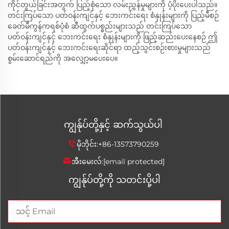
ကိုင်တွယ်ခြင်းအတွက် ပြည့်စုံသော လမ်းညွှန်မှုများကို ပံ့ပိုးပေးပါသည်။
တင်းကြပ်သော ပတ်ဝန်းကျင်နှင့် ဘေးကင်းရေး စံနှုန်းများကို ပြည့်မီစဉ်
ခေတ်မီကွန်ကရစ်ပုံစံ ဆီထွက်ပစ္စည်းများသည် တင်းကြပ်သော
ပတ်ဝန်းကျင်နှင့် ဘေးကင်းရေး စံနှုန်းများကို ဖြည့်ဆည်းပေးနေစဉ် ဤ
ပတ်ဝန်းကျင်နှင့် ဘေးကင်းရေးဆိုင်ရာ ထည့်သွင်းစဉ်းစားမှုများသည်
စွမ်းဆောင်ရည်ကို အလျှော့မပေးပေ။
ကျွန်ုပ်တို့နှင့် ဆက်သွယ်ပါ
မိုဘိုင်း:
+86-13573790259
အီးမေးလ်:
[email protected]
ကျွန်ုပ်တို့ကို သတင်းပို့ပါ