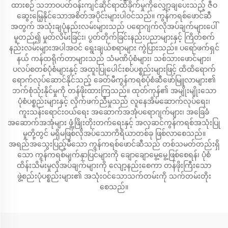
ထားစဉ် သဘာဝပတ်ဝန်းကျင်ဆိုင်ရာထိခိုက်မှုကိုလျှော့ချပေးသည့် ဇီဝ
ဆွေးမြေ့နိုင်သောအစိတ်အပိုင်းများပါ၀င်သည်။ ကွန်ကရစ်ဖောင်ဆီ
အတွက် အသုံးချပုံနည်းလမ်းများသည် ပရောဂျက်လိုအပ်ချက်များပေါ်
မူတည်၍ မှုတ်လိမ်းခြင်း၊ ပွတ်တိုက်ခြင်းနည်းပညာများနှင့် ကြိတ်စက်
နည်းလမ်းများအပါအဝင် ရွေးချယ်စရာများ ကွဲပြားသည်။ ပရော်ဖက်ရှင်
နယ် ကန်ထရိုက်တာများသည် သံမဏိပုံစံများ၊ သစ်သားဖောင်များ၊
ပလပ်စတစ်ပုံစံများနှင့် အထူးပြုပေါင်းစပ်ပစ္စည်းများဖြင့် ထိထိရောက်
ရောက်လုပ်ဆောင်နိုင်သည့် ခေတ်မီကွန်ကရစ်ပုံစံဆီဖော်မြူလာများ၏
ဘက်စုံသုံးနိုင်မှုကို တန်ဖိုးထားကြသည်။ ထုတ်ကုန်၏ အမျိုးမျိုးသော
ပုံစံပစ္စည်းများနှင့် လိုက်ဖက်ညီမှုသည် လူနေအိမ်ဆောက်လုပ်ရေး၊
ကူးသန်းရောင်းဝယ်ရေး အဆောက်အအုံပရောဂျက်များ၊ အခြေခံ
အဆောက်အအုံများ ဖွံ့ဖြိုးတိုးတက်ရေးနှင့် အလှဆင်ကွန်ကရစ်အသုံးပြု
မှုတို့တွင် မရှိမဖြစ်လိုအပ်သောကိရိယာတစ်ခု ဖြစ်လာစေသည်။
အရည်အသွေးပြည့်မီသော ကွန်ကရစ်ဖောင်ဆီသည် တစ်သမတ်တည်းရှိ
သော ကွန်ကရစ်မျက်နှာပြင်များကို ချောချောမွေ့မွေ့ဖြစ်စေရန်၊ ပုံစံ
ထိန်းသိမ်းမှုလိုအပ်ချက်များကို လျော့နည်းစေကာ တန်ဖိုးကြီးသော
ဖွဲ့စည်းပုံပစ္စည်းများ၏ အသုံးဝင်သောသက်တမ်းကို သက်တမ်းတိုး
စေသည်။