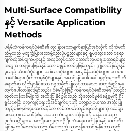
Multi-Surface Compatibility
နှင့် Versatile Application
Methods
ပရီမီယံကွန်ကရစ်ပုံစံဆီ၏ ထူးခြားသောမျက်နှာပြင်အစုံလိုက် လိုက်ဖက်
ညီမှုသည် မတူကွဲပြားသောဖွဲ့စည်းပုံပစ္စည်းများနှင့် ရှုပ်ထွေးသော ပရော
ဂျက်လိုအပ်ချက်များနှင့် အလုပ်လုပ်သော ဆောက်လုပ်ရေးပညာရှင်များ
အတွက် တန်ဖိုးမဖြတ်နိုင်သော ပစ္စည်းတစ်ခုဖြစ်သည်။ ဤဘက်စုံသုံးနိုင်
မှုသည် သံမဏိပုံစံများ၊ သစ်သားပုံစံများ၊ အလူမီနီယမ်ပုံစံများ၊ ပလပ်စ
တစ်ပုံစံများ၊ ဖိုက်ဘာမှန်ပုံစံများနှင့် အဆင့်မြင့်ပေါင်းစပ်ပစ္စည်းများကို ထိ
ရောက်စွာ လိုက်နာနိုင်သော ဂရုတစိုက်ပြုလုပ်ထားသော ဓာတုဖွဲ့စည်းမှုမှ
ထွက်ပေါ်လာခြင်းဖြစ်သည်။ ပုံစံမျိုးစုံဖြင့် ကွန်ကရစ်ပုံစံဆီတစ်မျိုးတည်း
ထုတ်ကုန်တစ်မျိုးကို အသုံးပြုနိုင်စွမ်းသည် သိုလှောင်မှုစီမံခန့်ခွဲမှုကို ရိုး
ရှင်းစေပြီး လေ့ကျင့်ရေးလိုအပ်ချက်များကို လျှော့ချပေးကာ အသုံးပြု
သည့်ပုံစံစနစ်နှင့်မသက်ဆိုင်ဘဲ တစ်သမတ်တည်းရလဒ်များကို သေချာ
စေသည်။ သံမဏိပုံစံများသည် သံချေးတက်ခြင်းကို ဟန့်တားသည့်
ဂုဏ်သတ္တိများမှ အကျိုးကျေးဇူးရရှိပြီး သံချေးတက်ခြင်းနှင့် ဓာတ်တိုး
ခြင်းမှ ထပ်လောင်းကာကွယ်ပေးသည့် သာလွန်ကောင်းမွန်သော ထုတ်