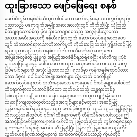
ထူးခြားသော ဖျော်ဖြေရေး စနစ်
ခေတ်မီကွန်ကရစ်ပုံစံဆီတွင် ပါဝင်သော တော်လှန်ရေးထုတ်လွှတ်မှုနည်း
ပညာသည် ပရောဂျက်အမျိုးအစားအားလုံးတွင် ကိုက်ညီပြီး ယုံကြည်
စိတ်ချရသောပုံစံကို ပိုင်းခြားသေချာစေသည့် အလွန်ပါးလွှာသော
အတားအဆီးအလွှာကို ဖန်တီးရန်အတွက် ဆောက်လုပ်ရေးဓာတုဗေဒ
တွင် သိသာထင်ရှားသောတိုးတက်မှုကို ကိုယ်စားပြုသည်။ ဤအဆင့်မြင့်
နည်းပညာသည် ကွန်ကရစ်အယ်လ်ကာလီဓာတ်နှင့် ဓာတုဗေဒ
အပြန်အလှန်တုံ့ပြန်မှုကို အပြည့်အဝခံနိုင်ရည်ရှိစေပြီး မော်လီကျူးပုံစံ
မျက်နှာပြင်များနှင့် ပေါင်းစပ်ထားသည့် အထူးဖော်စပ်ထားသည့် ဓာတု
ဒြပ်ပေါင်းများကို အသုံးပြုထားသည်။ ရလဒ်မှာ ကွန်ကရစ်ရောစပ်ထား
သော ဒီဇိုင်း၊ ပေါင်းစပ်အမျိုးအစားများ သို့မဟုတ် ခေတ်ပြိုင်
ဆောက်လုပ်ရေးတွင် အသုံးများသော ရောနှောပေါင်းစပ်မှုများမပါဝင်ဘဲ
ထိရောက်စွာလုပ်ဆောင်နိုင်သော ထုတ်ပေးသည့် ယန္တရားတစ်ခု
ဖြစ်သည်။ အချို့သောအခြေအနေများအောက်တွင် ကျရှုံးနိုင်သော
သမားရိုးကျထုတ်လွှတ်သည့်အေးဂျင့်များနှင့်မတူဘဲ၊ အဆင့်မြင့်
ကွန်ကရစ်ပုံစံဆီနည်းပညာသည် ဖောင်ပုံစံများကို ကျယ်ကျယ်ပြန့်ပြန့်ပြန်
သုံးသည့်အခါတွင်ပင် ၎င်း၏ထိရောက်မှုကို ထိန်းသိမ်းပေးပါသည်။ ဤ
အဆင့်မြင့်ဖော်မြူလာများ၏ မော်လီကျူးဖွဲ့စည်းပုံသည် ကွန်ကရစ်နေရာ
ချထားမှုလုပ်ငန်းစဉ်အတွင်း ဆီပြန့်နှံ့ပြီး ပြန်လည်ဖြန့်ဝေပေးသည့်တိုင်
လွှတ်ပေးရန်ဂုဏ်သတ္တိများကို ဆက်လက်ပံ့ပိုးပေးသည့် ကိုယ်တိုင်