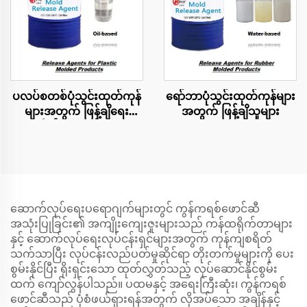
ပလပ်စတစ်ပုံသွင်းထုတ်ကုန်
ရော်ဘာပုံသွင်းထုတ်ကုန်များ
များအတွက် ဖြန့်ချိရေး
အတွက် ဖြန့်ချိသူများ
ကိုယ်စားလှယ်များ
ဆောက်လုပ်ရေးပရောဂျက်များတွင် ကွန်ကရစ်ဖောင်ဆီ
အသုံးပြုခြင်း၏ အကျိုးကျေးဇူးများသည် ကန်ထရိုက်တာများ
နှင့် ဆောက်လုပ်ရေးလုပ်ငန်းရှင်များအတွက် ကုန်ကျစရိတ်
သက်သာပြီး လုပ်ငန်းလည်ပတ်မှုဆိုင်ရာ တိုးတက်မှုများကို ပေး
စွမ်းနိုင်ပြီး ရိုးရှင်းသော ထုတ်လွှတ်သည့် လုပ်ဆောင်နိုင်စွမ်း
ထက် ကျော်လွန်ပါသည်။ ပထမနှင့် အရေးကြီးဆုံး၊ ကွန်ကရစ်
ဖောင်ဆီသည် ပုံစံဖယ်ရှားရန်အတွက် လိုအပ်သော အချိန်နှင့်