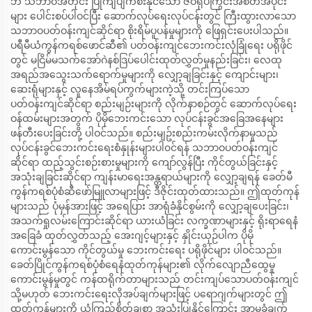
ဘဲ သဘာဝအတိုင်း ပြိုကျပျက်စီးနိုင်သော ဇီဝရုပ်ကြွင်းအစိတ်အပိုင်း
များ ပေါင်းစပ်ပါဝင်ပြီး ဆောက်လုပ်ရေးလုပ်ငန်းတွင် ကြီးထွားလာသော
သဘာဝပတ်ဝန်းကျင်ဆိုင်ရာ စိုးရိမ်ပူပန်မှုများကို ဖြေရှင်းပေးပါသည်။
ပရီမီယံကွန်ကရစ်ဖောင်ဆီ၏ ပတ်ဝန်းကျင်ဘေးကင်းလုံခြုံရေး ပရိုဖိုင်
တွင် မငြိမ်မသက်အော်ဂဲနစ်ဒြပ်ပေါင်းထုတ်လွှတ်မှုနည်းခြင်း၊ လေထု
အရည်အသွေးသက်ရောက်မှုများကို လျှော့ချခြင်းနှင့် ကျောင်းများ၊
ဆေးရုံများနှင့် လူနေအိမ်ရပ်ကွက်များကဲ့သို့ တင်းကြပ်သော
ပတ်ဝန်းကျင်ဆိုင်ရာ စည်းမျဉ်းများကို လိုက်နာစဉ်တွင် ဆောက်လုပ်ရေး
ဝန်ထမ်းများအတွက် ပိုမိုဘေးကင်းသော လုပ်ငန်းခွင်အခြေအနေများ
ဖန်တီးပေးခြင်းတို့ ပါဝင်သည်။ စည်းမျဥ်းစည်းကမ်းလိုက်နာမှုသည်
လုပ်ငန်းခွင်ဘေးကင်းရေးစံနှုန်းများပါ၀င်ရန် သဘာဝပတ်ဝန်းကျင်
ဆိုင်ရာ ထည့်သွင်းစဉ်းစားမှုများကို ကျော်လွန်ပြီး ကိုင်တွယ်ခြင်းနှင့်
အသုံးချခြင်းဆိုင်ရာ ကျန်းမာရေးအန္တရာယ်များကို လျှော့ချရန် ခေတ်မီ
ကွန်ကရစ်ပုံစံဆီဖော်မြူလာများဖြင့် ဒီဇိုင်းထုတ်ထားသည်။ ဤထုတ်ကုန်
များသည် ပုံမှန်အားဖြင့် အရေပြား အာရုံခံနိုင်စွမ်းကို လျှော့ချပေးခြင်း၊
အသက်ရှုလမ်းကြောင်းဆိုင်ရာ ယားယံခြင်း လက္ခဏာများနှင့် ရိုးရာရေနံ
အခြေခံ ထုတ်လွှတ်သည့် အေးဂျင့်များနှင့် နှိုင်းယှဉ်ပါက ပိုမို
ကောင်းမွန်သော ကိုင်တွယ်မှု ဘေးကင်းရေး ပရိုဖိုင်များ ပါဝင်သည်။
ခေတ်ပြိုင်ကွန်ကရစ်ပုံစံရေနံထုတ်ကုန်များ၏ လိုက်လျောညီထွေမှု
ကောင်းမွန်မှုတွင် ကန်ထရိုက်တာများသည် တင်းကျပ်သောပတ်ဝန်းကျင်
သို့မဟုတ် ဘေးကင်းရေးလိုအပ်ချက်များဖြင့် ပရောဂျက်များတွင် ဤ
ထုတ်ကုန်များကို ယုံကြည်စိတ်ချစွာ အသုံးပြုနိုင်ကြောင်း အာမခံချက်