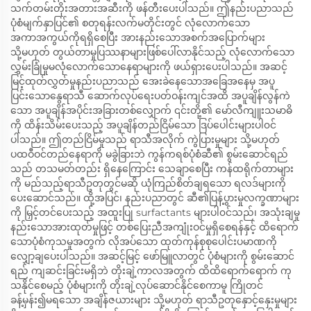
သက်တမ်းတိုးအတားအဆီးကို ဖန်တီးပေးပါသည်။ ဤနည်းပညာသည်
ပုံစံမျက်နှာပြင်၏ စတုရန်းလက်မတိုင်းတွင် လုံလောက်သော
အကာအကွယ်ကိုရရှိစေပြီး အားနည်းသောအစက်အပြောက်များ
သို့မဟုတ် တွယ်တာမှုပြဿနာများဖြစ်ပေါ်လာနိုင်သည့် လုံလောက်သော
လွှမ်းခြုံမှုမလုံလောက်သောနေရာများကို ဖယ်ရှားပေးပါသည်။ အဆင့်
မြင့်ထုတ်လွှတ်မှုနည်းပညာသည် အေးခဲနေသောအခြေအနေမှ အပူ
ပြင်းသောနွေရာသီ ဆောက်လုပ်ရေးပတ်ဝန်းကျင်အထိ အပူချိန်လွန်ကဲ
သော အပူချိန်အပိုင်းအခြားတစ်လျှောက် ၎င်းတို့၏ မော်လီကျူးသမာဓိ
ကို ထိန်းသိမ်းပေးသည့် အပူချိန်တည်ငြိမ်သော ဒြပ်ပေါင်းများပါ၀င်
ပါသည်။ ဤတည်ငြိမ်မှုသည် ရာသီအလိုက် ကွဲပြားမှုများ သို့မဟုတ်
ပထဝီဝင်တည်နေရာကို မခွဲခြားဘဲ ကွန်ကရစ်ပုံစံဆီ၏ စွမ်းဆောင်ရည်
သည် တသမတ်တည်း ရှိနေကြောင်း သေချာစေပြီး ကန်ထရိုက်တာများ
ကို မည်သည့်ရာသီဥတုတွင်မဆို ယုံကြည်စိတ်ချရသော ရလဒ်များကို
ပေးဆောင်သည်။ ထို့အပြင်၊ နည်းပညာတွင် ဆီ၏ပြန့်ပွားမှုလက္ခဏာများ
ကို မြှင့်တင်ပေးသည့် အထူးပြု surfactants များပါ၀င်သည်၊ အသုံးချမှု
နည်းသောအားထုတ်မှုဖြင့် တစ်ပြေးညီအကျုံးဝင်မှုရှိစေရန်နှင့် ထိရောက်
သောပုံစံကုသမှုအတွက် လိုအပ်သော ထုတ်ကုန်စုစုပေါင်းပမာဏကို
လျှော့ချပေးပါသည်။ အဆင့်မြင့် ဖော်မြူလာတွင် ပုံစံများကို စွမ်းဆောင်
ရည် ကျဆင်းခြင်းမရှိဘဲ တိုးချဲ့ကာလအတွက် ထိထိရောက်ရောက် ကု
သနိုင်စေမည့် ပုံစံများကို တိုးချဲ့လုပ်ဆောင်နိုင်စေကာမူ ကြိုတင်
ခန့်မှန်း၍မရသော အချိန်ဇယားများ သို့မဟုတ် ရာသီဥတုနှောင့်နှေးမှုများ