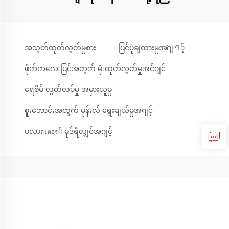
အသွတ်ထုတ်လွှတ်မှုစား
ပြင်ပုံချထားမှုအဂျেণ့်
ဖိုက်ကလေးပြင်အတွက် မုံးထုတ်လွှတ်မှုအင်ဂျင်
ရေစိမ် လွတ်လပ်မှု အမှားယူမှု
စူးဘောင်းအတွက် မုန်းလ် ရွေးချယ်မှုအဂျင့်
ပလာสเตอร် မုံဒ်ရီလျှင်အဂျင့်