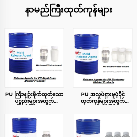
နာမည်ကြီးထုတ်ကုန်များ
PU ကြီးမျဉ်းဖိုက်ထုတ်သော
PU အလှုပ်ရှားမူပံ့ပိုင်
ပစ္စည်းများအတွက်
ထုတ်ကုန်များအတွက်
လွတ်လပ်ခြင်းအာရှိမ်များ
လွတ်လပ်ခြင်း
အစားအသောက်