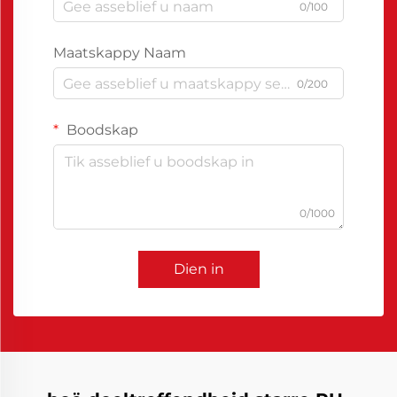
0/100
Maatskappy Naam
0/200
Boodskap
0/1000
Dien in