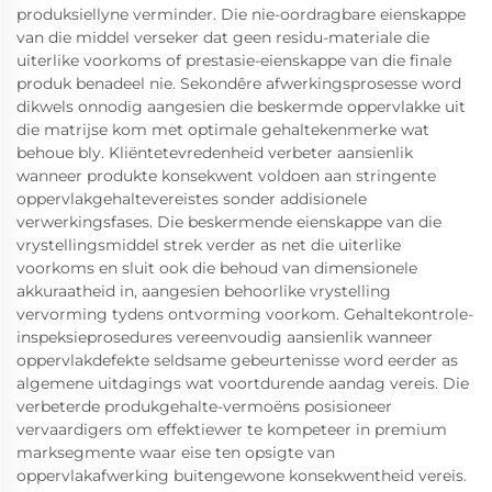
produksiellyne verminder. Die nie-oordragbare eienskappe
van die middel verseker dat geen residu-materiale die
uiterlike voorkoms of prestasie-eienskappe van die finale
produk benadeel nie. Sekondêre afwerkingsprosesse word
dikwels onnodig aangesien die beskermde oppervlakke uit
die matrijse kom met optimale gehaltekenmerke wat
behoue bly. Kliëntetevredenheid verbeter aansienlik
wanneer produkte konsekwent voldoen aan stringente
oppervlakgehaltevereistes sonder addisionele
verwerkingsfases. Die beskermende eienskappe van die
vrystellingsmiddel strek verder as net die uiterlike
voorkoms en sluit ook die behoud van dimensionele
akkuraatheid in, aangesien behoorlike vrystelling
vervorming tydens ontvorming voorkom. Gehaltekontrole-
inspeksieprosedures vereenvoudig aansienlik wanneer
oppervlakdefekte seldsame gebeurtenisse word eerder as
algemene uitdagings wat voortdurende aandag vereis. Die
verbeterde produkgehalte-vermoëns posisioneer
vervaardigers om effektiewer te kompeteer in premium
marksegmente waar eise ten opsigte van
oppervlakafwerking buitengewone konsekwentheid vereis.