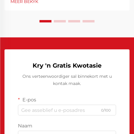
MEER BEKYK
kwaliteit FRP (vezelversterkte plastiek) komponente.
FRP vrylatingsmiddels speel 'n sleutelrol in hierdie
proses...
Kry 'n Gratis Kwotasie
Ons verteenwoordiger sal binnekort met u
kontak maak.
E-pos
0/100
Naam