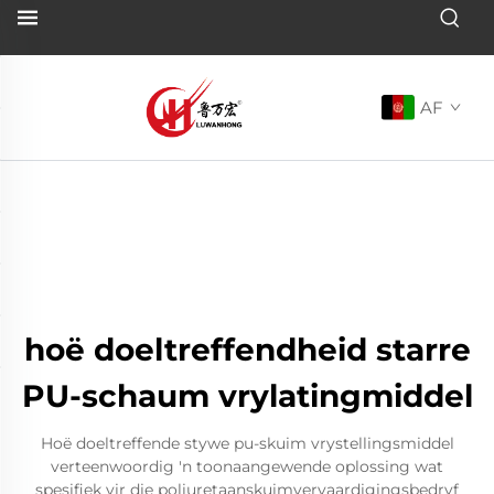
AF
hoë doeltreffendheid starre
PU-schaum vrylatingmiddel
Hoë doeltreffende stywe pu-skuim vrystellingsmiddel
verteenwoordig 'n toonaangewende oplossing wat
spesifiek vir die poliuretaanskuimvervaardigingsbedryf