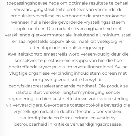
toepassingshoeveelhede om optimale resultate te behaal.
Vervaardigingsfasiliteite profiteer van verminderde
produksietydverliese en verhoogde deurstroomkoerse
wanneer hulle hierdie gevorderde vrystellingssisteem
implementeer. Die middel se verenigbaarheid met
verskillende gietvormmateriale, insluitend aluminium, staal
en saamgestelde oppervlakke, maak dit veelsydig vir
uiteenlopende produksiomgewings.
Kwaliteitskontrolemaatreëls word vereenvoudig deur die
konsekwente prestasie-eienskappe van hierdie hoë
doeltreffende stywe pu-skuim vrystellingsmiddel. Sy lae
vlugtige organiese verbindinginhoud stem ooreen met
omgewingsvoorskrifte terwyl dit
bedryfsklasprestasiestandaarde handhaaf. Die produk se
rakstabiliteit verseker langtermynberging sonder
degradering, en bied koste-effektiewe voorraadbesteding
vir vervaardigers. Gevorderde toetsprotokolle bevestig die
vrystellingsmiddel se doeltreffendheid oor verskeie
skuimdigthede en formuleringe, en vestig sy
betroubaarheid in kritieke vervaardigingsprosesse.