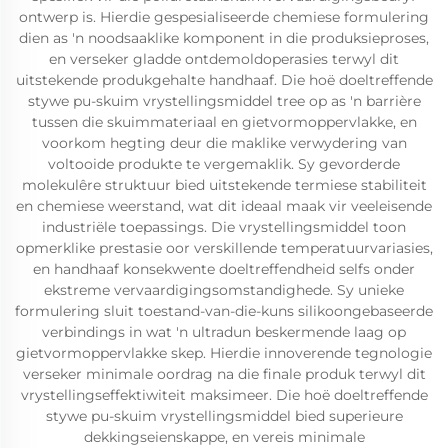
ontwerp is. Hierdie gespesialiseerde chemiese formulering
dien as 'n noodsaaklike komponent in die produksieproses,
en verseker gladde ontdemoldoperasies terwyl dit
uitstekende produkgehalte handhaaf. Die hoë doeltreffende
stywe pu-skuim vrystellingsmiddel tree op as 'n barrière
tussen die skuimmateriaal en gietvormoppervlakke, en
voorkom hegting deur die maklike verwydering van
voltooide produkte te vergemaklik. Sy gevorderde
molekulêre struktuur bied uitstekende termiese stabiliteit
en chemiese weerstand, wat dit ideaal maak vir veeleisende
industriële toepassings. Die vrystellingsmiddel toon
opmerklike prestasie oor verskillende temperatuurvariasies,
en handhaaf konsekwente doeltreffendheid selfs onder
ekstreme vervaardigingsomstandighede. Sy unieke
formulering sluit toestand-van-die-kuns silikoongebaseerde
verbindings in wat 'n ultradun beskermende laag op
gietvormoppervlakke skep. Hierdie innoverende tegnologie
verseker minimale oordrag na die finale produk terwyl dit
vrystellingseffektiwiteit maksimeer. Die hoë doeltreffende
stywe pu-skuim vrystellingsmiddel bied superieure
dekkingseienskappe, en vereis minimale