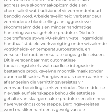
aggressiewe skoonmaakoplosmiddels en
chemikalieë wat tradisioneel vir vormonderhoud
benodig word. Arbeidersveiligheid verbeter deur
verminderde blootstelling aan aggressiewe
skoonmaakmiddels en minder handmatige
hantering van vasgehekte produkte. Die hoë
doeltreffende stywe PU-skuim vrystellingsmiddel
handhaaf stabiele werkverrigting onder wisselende
vogtigheids- en temperatuurtoestande, en
verseker betroubare resultate ongeag die seisoen.
Dit is versoenbaar met outomatiese
toepassingstelsels, wat naadlose integrasie in
bestaande produksyelyne moontlik maak sonder
duur modifikasies. Energieverbruik neem aansienlik
af aangesien die verhittingsvereistes vir
vormvoorbereiding sterk verminder. Die middel se
nie-vaskleurf eienskappe behou die estetiese
gehalte van klaargemaakte produkte, en elimineer
naverwerkingsskone steppe. Bergingsvereistes
word makliker hanteer as gevolg van die