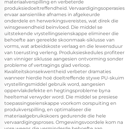
materiaalverspilling en verbeterde
produksiedoeltreffendheid. Vervaardigingsoperasies
ervaar aansienlike afnames in afgekeurde
onderdele en herwerkingsvereistes, wat direk die
winsgewendheid beïnvloed. Die middel se
uitstekende vrystellingseienskappe elimineer die
behoefte aan gereelde skoonmaak-siklusse van
vorms, wat arbeidskoste verlaag en die lewensduur
van toerusting verleng. Produksieskedules profiteer
van vinniger siklusse aangesien ontvorming sonder
probleme of vertragings glad verloop.
Kwaliteitskonsekwentheid verbeter dramaties
wanneer hierdie hoë doeltreffende stywe PU-skuim
vrystellingsmiddel gebruik word, aangesien
oppervlakdefekte en hegtingsprobleme byna
heeltemal verwyder word. Die middel se presiese
toepassingseienskappe voorkom oorspuiting en
produkverspilling, en optimaliseer die
materiaalgebruikskoers gedurende die hele
vervaardigingsproses. Omgewingsvoordele kom na
vore weens die verminderde behoefte aan