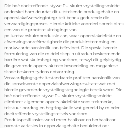
Die hoë doeltreffende, stywe PU-skuim vrystellingsmiddel
onderskei hom deurdat dit uitstekende produkgehalte en
oppervlakafwerwingintegriteit behou gedurende die
vervaardigingsproses. Hierdie kritieke voordeel spreek direk
een van die grootste uitdagings van
poliuretaanskuimproduksie aan, waar oppervlakdefekte en
afwerwingsonreëlmatighede die produkinstemming en
markwaarde aansienlik kan beïnvloed. Die spesialiseerde
formulering van die middel skep 'n ultradun beskermende
barrière wat skuimhegting voorkom, terwyl dit gelyktydig
die gevormde oppervlak teen besoedeling en meganiese
skade beskerm tydens ontvorming.
Vervaardigingsgehaltestandaarde profiteer aansienlik van
die konsekwente oppervlakafwerwingresultate wat met
hierdie gevorderde vrystellingstegnologie bereik word. Die
hoë doeltreffende, stywe PU-skuim vrystellingsmiddel
elimineer algemene oppervlakdefekte soos trekmerke,
tekstuur-oordrag en hegtingskolle wat gereeld by minder
doeltreffende vrystellingstelsels voorkom.
Produkspesifikasies word meer haalbaar en herhaalbaar
namate variasies in oppervlakgehalte beduidend oor