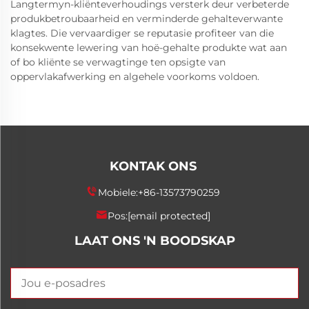
Langtermyn-kliënteverhoudings versterk deur verbeterde
produkbetroubaarheid en verminderde gehalteverwante
klagtes. Die vervaardiger se reputasie profiteer van die
konsekwente lewering van hoë-gehalte produkte wat aan
of bo kliënte se verwagtinge ten opsigte van
oppervlakafwerking en algehele voorkoms voldoen.
KONTAK ONS
Mobiele:
+86-13573790259
Pos:
[email protected]
LAAT ONS 'N BOODSKAP