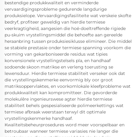
bestendige produkkwaliteit en verminderde
vervaardigingsprobleme gedurende langdurige
produksielope. Vervaardigingsfasiliteite wat verskeie skofte
bedryf, profiteer geweldig van hierdie termiese
veerkragtigheid, aangesien die hoë-doeltreffende rigiede
pu-skuim vrystellingsmiddel die behoefte aan gereelde
heraanbring tussen produksiesiklusse elimineer. Die middel
se stabiele prestasie onder termiese spanning voorkom die
vorming van gekarboniseerde residus wat tipies
konvensionele vrystellingstelsels pla, en handhaaf
sodoende skoon matrikse en verleng toerusting se
lewensduur. Hierdie termiese stabiliteit verseker ook dat
die vrystellingskenmerke eenvormig bly oor groot
matriksoppervlaktes, en voorkomlokale kleefprobleme wat
produkkwaliteit kan kompromitteer. Die gevorderde
molekulêre ingenieurswese agter hierdie termiese
stabiliteit behels gespesialiseerde polimeerkettings wat
termiese afbraak weerstaan terwyl dit optimale
vrystellingskenmerke handhaaf.
Kwaliteitsbeheurprosedures word meer voorspelbaar en
betroubaar wanneer termiese variasies nie langer die