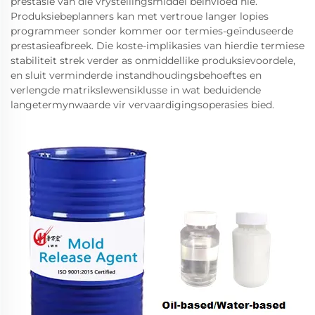
prestasie van die vrystellingsmiddel beïnvloed nie.
Produksiebeplanners kan met vertroue langer lopies
programmeer sonder kommer oor termies-geïnduseerde
prestasieafbreek. Die koste-implikasies van hierdie termiese
stabiliteit strek verder as onmiddellike produksievoordele,
en sluit verminderde instandhoudingsbehoeftes en
verlengde matrikslewensiklusse in wat beduidende
langetermynwaarde vir vervaardigingsoperasies bied.