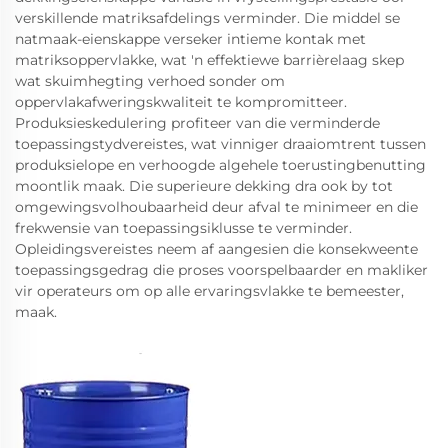
verskillende matriksafdelings verminder. Die middel se
natmaak-eienskappe verseker intieme kontak met
matriksoppervlakke, wat 'n effektiewe barrièrelaag skep
wat skuimhegting verhoed sonder om
oppervlakafweringskwaliteit te kompromitteer.
Produksieskedulering profiteer van die verminderde
toepassingstydvereistes, wat vinniger draaiomtrent tussen
produksielope en verhoogde algehele toerustingbenutting
moontlik maak. Die superieure dekking dra ook by tot
omgewingsvolhoubaarheid deur afval te minimeer en die
frekwensie van toepassingsiklusse te verminder.
Opleidingsvereistes neem af aangesien die konsekweente
toepassingsgedrag die proses voorspelbaarder en makliker
vir operateurs om op alle ervaringsvlakke te bemeester,
maak.