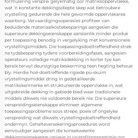
formulering versprei gelykmatig oor matriksoppervlakke,
wat 'n konstante dekkingsdiepte skep wat betroubare
vrystelling gedurende die hele gevormde oppervlakarea
waarborg. Vervaardigingsoperasies profiteer van
beduidende materiaalkostebesparings aangesien die
superieure dekkingseienskappe aansienlik minder produk
per toepassing benodig in vergelyking met konvensionele
vrystellingsmiddels. Die toepassingsdoeltreffendheid strek
na tydsbesparing tydens voorbereidingsfases, aangesien
operateurs volledige matriksdekking in korter tye kan
bereik terwyl deursigtige beskerming teen hegting behoue
bly. Hierdie hoë-doeltreffende rigiede pu-skuim
vrystellingsmiddel dring in gedetailleerde
matrikskenmerke en struktureerde oppervlakke in, wat
uitgebreide dekking in gebiede bied waar tradisionele
middels dikwels nie voldoende bereik nie. Die superieure
verspreidingseienskappe elimineer algemene
toepassingsprobleme soos strepe, poele of ongelyke
verspreiding wat dikwels vrystellingsdoeltreffendheid
ondermyn. Gehalteversekeringsprosedures word
eenvoudiger aangesien die konsekweente
dekkingseienskappe variasie in vrystellingsprestasie oor