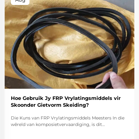
Hoe Gebruik Jy FRP Vrylatingsmiddels vir
Skoonder Gietvorm Skeiding?
Die Kuns van FRP Vrylatingsmiddels Meesters In die
wêreld van komposietvervaardiging, is dit
noodsaaklik om skoon en doeltreffende skeiding van
matriese te verseker vir die produksie van hoë-