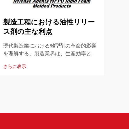
製造工程における油性リリー
ル
ス剤の主な利点
貫
現代製造業における離型剤の革命的影響
高度
を理解する。製造業界は、生産効率と製
達成
品品質を向上させる革新的なソリューシ
世界
さらに表示
さら
ョンとともに進化し続けています。その
生産
ような革新の中でも、油性離型剤...
ワン