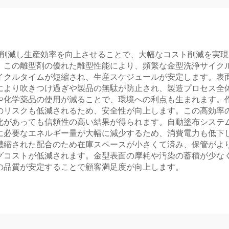
を削減し生産効率を向上させることで、大幅なコスト削減を実
。この離型剤の優れた離型性能により、頻繁な金型洗浄サイク
イクルタイムが短縮され、生産スケジュールが安定します。表
により吹きつけ過ぎや製品の無駄が防止され、製造プロセス全
や化学薬品の使用が減ることで、環境への利点も生まれます。
のリスクも低減されるため、安全性が向上します。この高効率
化があっても信頼性の高い結果が得られます。自動塗布システ
に必要なエネルギー量が大幅に減少するため、消費電力も低下
濃縮された配合のため在庫スペースが小さくて済み、保管がよ
グコストが低減されます。金型表面の摩耗や汚染の蓄積が少な
の品質が安定することで顧客満足度が向上します。