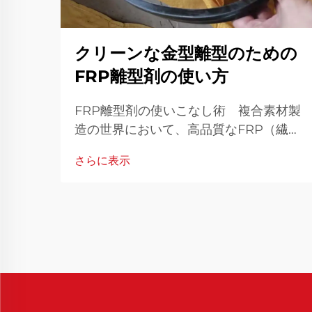
クリーンな金型離型のための
FRP離型剤の使い方
FRP離型剤の使いこなし術 複合素材製
造の世界において、高品質なFRP（繊維
強化プラスチック）部品を製造するため
さらに表示
には、クリーンかつ効率的な金型離型を
実現することが不可欠です。FRP離型剤
はこのプロセスにおいて極めて重要な役
割を果たします。