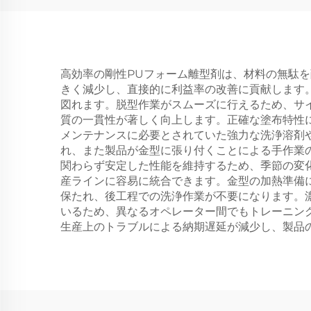
高効率の剛性PUフォーム離型剤は、材料の無駄
きく減少し、直接的に利益率の改善に貢献します
図れます。脱型作業がスムーズに行えるため、サ
質の一貫性が著しく向上します。正確な塗布特性
メンテナンスに必要とされていた強力な洗浄溶剤
れ、また製品が金型に張り付くことによる手作業
関わらず安定した性能を維持するため、季節の変
産ラインに容易に統合できます。金型の加熱準備
保たれ、後工程での洗浄作業が不要になります。
いるため、異なるオペレーター間でもトレーニン
生産上のトラブルによる納期遅延が減少し、製品