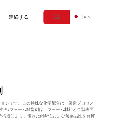
用
連絡する
JA
剤
ションです。この特殊な化学配合は、製造プロセス
性PUフォーム離型剤は、フォーム材料と金型表面
子構造により、優れた耐熱性および耐薬品性を発揮