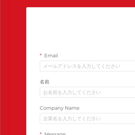
Email
名前
Company Name
Message