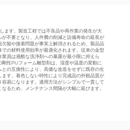
現します。製造工程では不良品や再作業の発生が大
ルが不要となり、人件費の削減と設備寿命の延長が
面欠陥や接着問題が事実上解消されるため、製品品
体での材料使用効率が最適化されます。従来の金型
作業員は過酷な洗浄剤への暴露が最小限に抑えら
の剛性PUフォーム離型剤は、湿度や温度の変動に
ムとの互換性により、高価な改造をせずに既存の生
します。着色しない特性により完成品の外観品質が
り容易になります。適用方法がシンプルで一貫して
くなるため、メンテナンス間隔が大幅に延びます。