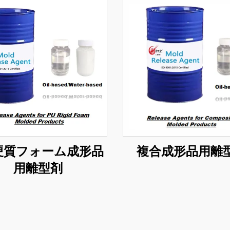
硬質フォーム成形品
複合成形品用離
用離型剤