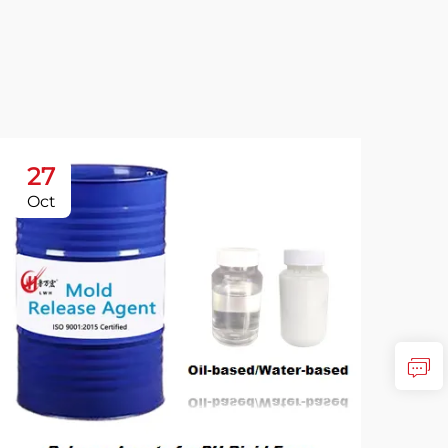
27
2
Oct
Oc