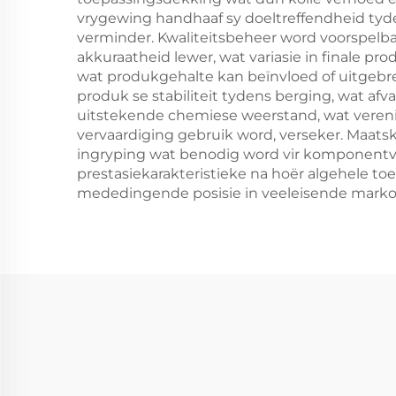
vrygewing handhaaf sy doeltreffendheid tyd
verminder. Kwaliteitsbeheer word voorspel
akkuraatheid lewer, wat variasie in finale 
wat produkgehalte kan beïnvloed of uitgebr
produk se stabiliteit tydens berging, wat a
uitstekende chemiese weerstand, wat veren
vervaardiging gebruik word, verseker. Maa
ingryping wat benodig word vir komponentv
prestasiekarakteristieke na hoër algehele 
mededingende posisie in veeleisende mark