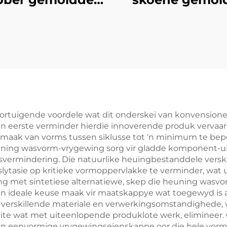
produkte
produkte
ortuigende voordele wat dit onderskei van konvension
eerste verminder hierdie innoverende produk vervaard
ak van vorms tussen siklusse tot 'n minimum te beper
ning wasvorm-vrygewing sorg vir gladde komponent-uits
svermindering. Die natuurlike heuingbestanddele ver
lytasie op kritieke vormoppervlakke te verminder, wat 
ling met sintetiese alternatiewe, skep die heuning w
it 'n ideale keuse maak vir maatskappye wat toegewyd is
 verskillende materiale en verwerkingsomstandighede, 
teite wat met uiteenlopende produklote werk, elimineer
en eenvormige vrygewingseienskappe oor die hele vorm