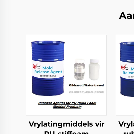
Aa
Vrylatingmiddels vir
Vryl
PU-stiffoam
ru