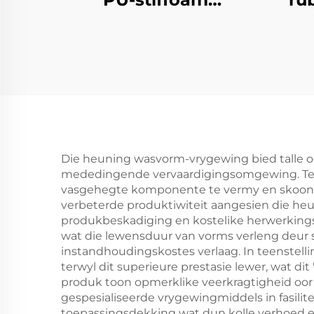
gevormde produkte
Die heuning wasvorm-vrygewing bied talle o
mededingende vervaardigingsomgewing. Ten 
vasgehegte komponente te vermy en skoonma
verbeterde produktiwiteit aangesien die heu
produkbeskadiging en kostelike herwerking
wat die lewensduur van vorms verleng deur s
instandhoudingskostes verlaag. In teenstel
terwyl dit superieure prestasie lewer, wat d
produk toon opmerklike veerkragtigheid oor
gespesialiseerde vrygewingmiddels in fasili
toepassingsdekking wat dun kolle verhoed 