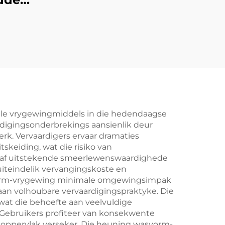
ele vrygewingmiddels in die hedendaagse
igingsonderbrekings aansienlik deur
k. Vervaardigers ervaar dramaties
keiding, wat die risiko van
skaf uitstekende smeerlewenswaardighede
uiteindelik vervangingskoste en
asvorm-vrygewing minimale omgewingsimpak
 aan volhoubare vervaardigingspraktyke. Die
wat die behoefte aan veelvuldige
. Gebruikers profiteer van konsekwente
oppervlak verseker. Die heuning wasvorm-