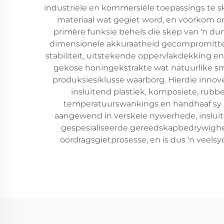
industriële en kommersiële toepassings te sk
materiaal wat gegiet word, en voorkom ong
primêre funksie behels die skep van 'n du
dimensionele akkuraatheid gecompromitteer
stabiliteit, uitstekende oppervlakdekking 
gekose honingekstrakte wat natuurlike s
produksiesiklusse waarborg. Hierdie inno
insluitend plastiek, komposiete, rub
temperatuurswankings en handhaaf sy 
aangewend in verskeie nywerhede, insluit
gespesialiseerde gereedskapbedrywighede
oordragsgietprosesse, en is dus 'n veels