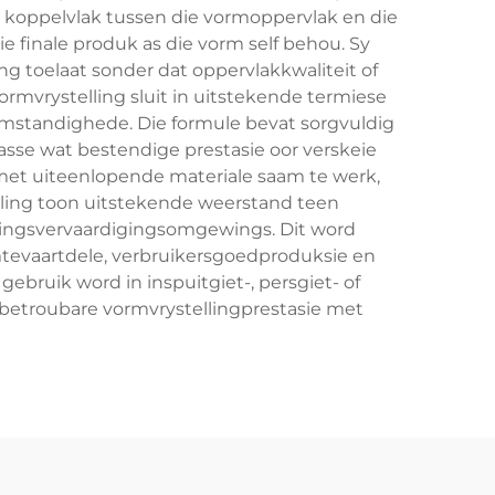
ke koppelvlak tussen die vormoppervlak en die
e finale produk as die vorm self behou. Sy
g toelaat sonder dat oppervlakkwaliteit of
mvrystelling sluit in uitstekende termiese
omstandighede. Die formule bevat sorgvuldig
se wat bestendige prestasie oor verskeie
met uiteenlopende materiale saam te werk,
lling toon uitstekende weerstand teen
ingsvervaardigingsomgewings. Dit word
mtevaartdele, verbruikersgoedproduksie en
bruik word in inspuitgiet-, persgiet- of
t betroubare vormvrystellingprestasie met