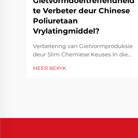
Gietvormdoeltreffendheid
te Verbeter deur Chinese
Poliuretaan
Vrylatingmiddel?
Verbetering van Gietvormproduksie
deur Slim Chemiese Keuses In die
kompeterende
MEER BEKYK
vervaardigingsomgewing is
gietvormdoeltreffendheid nie net 'n
tegniese prioriteit nie, maar ook 'n
finansiële noodsaaklikheid. Deur
gietvorme se werkverrigting te
optimeer, kan siklusse aansienlik
verkort word, min...