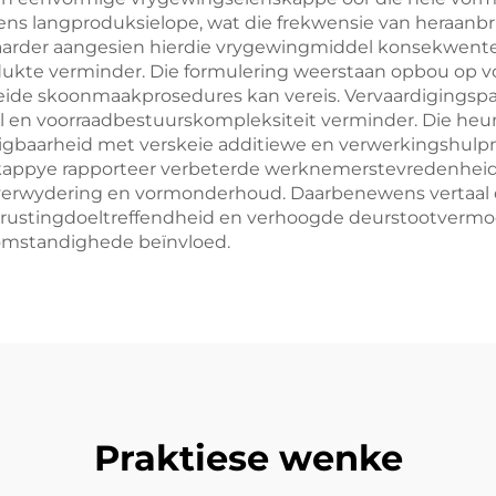
ens langproduksielope, wat die frekwensie van heraanbr
baarder aangesien hierdie vrygewingmiddel konsekwent
produkte verminder. Die formulering weerstaan opbou o
eide skoonmaakprosedures kan vereis. Vervaardigingspa
fval en voorraadbestuurskompleksiteit verminder. Die 
igbaarheid met verskeie additiewe en verwerkingshul
tskappye rapporteer verbeterde werknemerstevredenhei
erwydering en vormonderhoud. Daarbenewens vertaal d
toerustingdoeltreffendheid en verhoogde deurstootverm
omstandighede beïnvloed.
Praktiese wenke