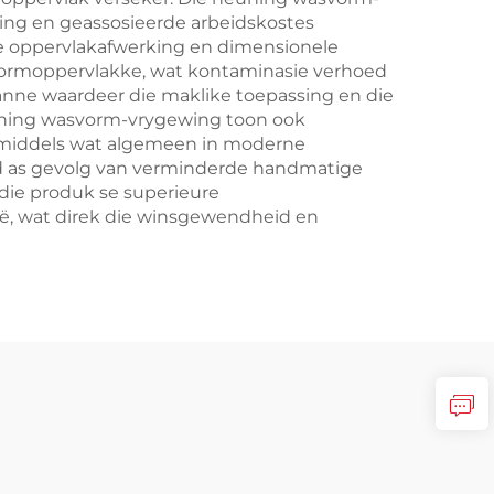
ing en geassosieerde arbeidskostes
e oppervlakafwerking en dimensionele
p vormoppervlakke, wat kontaminasie verhoed
nne waardeer die maklike toepassing en die
heuning wasvorm-vrygewing toon ook
pmiddels wat algemeen in moderne
d as gevolg van verminderde handmatige
ie produk se superieure
oë, wat direk die winsgewendheid en