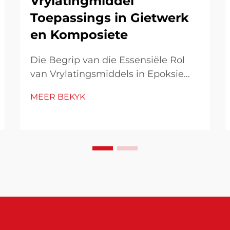
Vrylatingmiddel
Toepassings in Gietwerk
en Komposiete
Die Begrip van die Essensiële Rol
van Vrylatingsmiddels in Epoksie
Toepassings In die wêreld van
MEER BEKYK
vervaardiging en handwerk met
epoksiehars, hang sukses dikwels af
van die regte gebruik van
vrylatingsmiddels. Hierdie
spesialiseerde verbindings speel 'n
belangrike rol in die versekering van
...