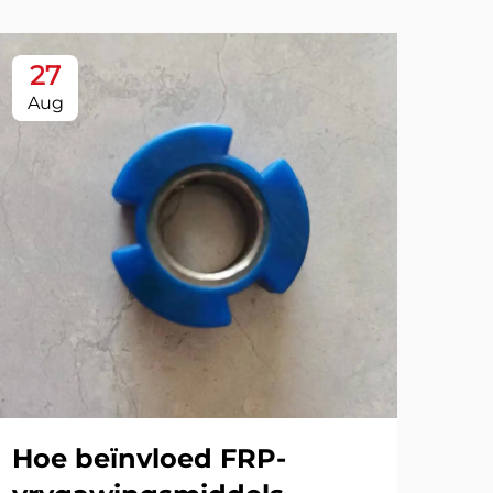
27
2
Aug
Se
Hoe beïnvloed FRP-
Ka