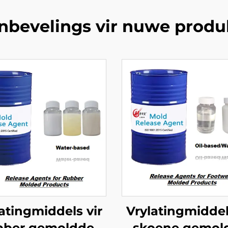
nbevelings vir nuwe produ
atingmiddels vir
Vrylatingmiddel
bber gemoldde
skoene gemol