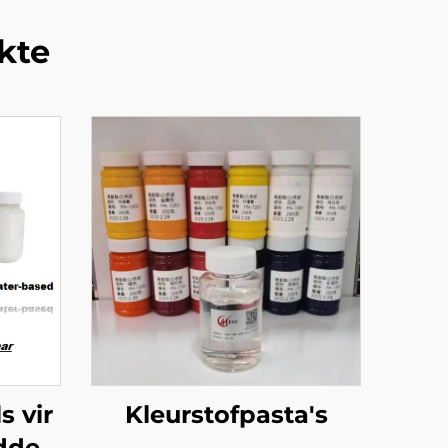
kte
s vir
Kleurstofpasta's
dde