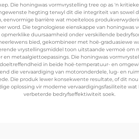
ep. Die honingwas vormvrystelling tree op as 'n kritie
ewenste hegting terwyl dit die integriteit van sowel di
n, eenvormige barrière wat moeiteloos produkverwyderin
 word. Die tegnologiese eienskappe van honingwas vor
en opmerklike duursaamheid onder verskillende bedryfs
meerlewens bied, gekombineer met hoë-graduasiewe was
verende vrystellingsmiddel toon uitstaande vermoë om 
ber en metaalgiettoepassings. Die honingwas vormvryste
doeltreffendheid in beide hoë-temperatuur- en omgew
end die vervaardiging van motoronderdele, lug- en rui
. Die produk lewer konsekwente resultate, of dit nou ge
ydige oplossing vir moderne vervaardigingsfasiliteite wa
verbeterde bedryfseffektiwiteit soek.