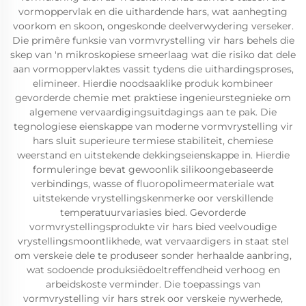
vormoppervlak en die uithardende hars, wat aanhegting
voorkom en skoon, ongeskonde deelverwydering verseker.
Die primêre funksie van vormvrystelling vir hars behels die
skep van 'n mikroskopiese smeerlaag wat die risiko dat dele
aan vormoppervlaktes vassit tydens die uithardingsproses,
elimineer. Hierdie noodsaaklike produk kombineer
gevorderde chemie met praktiese ingenieurstegnieke om
algemene vervaardigingsuitdagings aan te pak. Die
tegnologiese eienskappe van moderne vormvrystelling vir
hars sluit superieure termiese stabiliteit, chemiese
weerstand en uitstekende dekkingseienskappe in. Hierdie
formuleringe bevat gewoonlik silikoongebaseerde
verbindings, wasse of fluoropolimeermateriale wat
uitstekende vrystellingskenmerke oor verskillende
temperatuurvariasies bied. Gevorderde
vormvrystellingsprodukte vir hars bied veelvoudige
vrystellingsmoontlikhede, wat vervaardigers in staat stel
om verskeie dele te produseer sonder herhaalde aanbring,
wat sodoende produksiëdoeltreffendheid verhoog en
arbeidskoste verminder. Die toepassings van
vormvrystelling vir hars strek oor verskeie nywerhede,