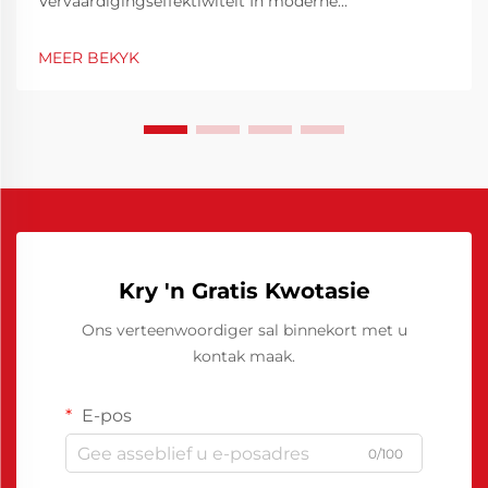
Vervaardigingseffektiwiteit In moderne
vervaardigingsbedrywe waar spoed, konsekwentheid
en gehalte van uiterste belang is, beïnvloed die keuse
MEER BEKYK
van materiale en verwerkingshulpstowwe die
algehele resultate aansienlik. Daaronder speel
Chinees...
Kry 'n Gratis Kwotasie
Ons verteenwoordiger sal binnekort met u
kontak maak.
E-pos
0/100