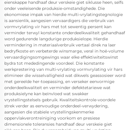
eienskappe handhaaf deur verskeie giet siklusse heen, selfs
onder veeleisende produksie-omstandighede. Die
ekonomiese impak van hierdie multi-vrylatingstegnologie
is aansienlik, aangesien vervaardigers die verbruik van
vormvrylating vir hars met tot sewentig persent kan
verminder terwyl konstante onderdeelkwaliteit gehandhaaf
word gedurende langdurige produksielope. Hierdie
vermindering in materiaalverbruik vertaal direk na laer
bedryfkoste en verbeterde winsmarge, veral in hoë-volume
vervaardigingsomgewings waar elke effektiwiteitswinst
bydra tot mededingende voordeel. Die konstante
werkprestering van multi-vrylating vormvrylating vir hars
elimineer die wisselvalligheid wat dikwels geassosieer word
met gereelde her-toepassing, en verseker eenvormige
onderdeelkwaliteit en verminder defektetariewe wat
produksielyne kan beïnvloed wat swakker
vrystellingstelsels gebruik. Kwaliteitskontrole-voordele
strek verder as eenvoudige onderdeel-verwydering,
aangesien die stabiele vrystellingskenmerke
oppervlakverontreiniging voorkom en presiese
dimensionele toleransies handhaaf deur verskeie giet