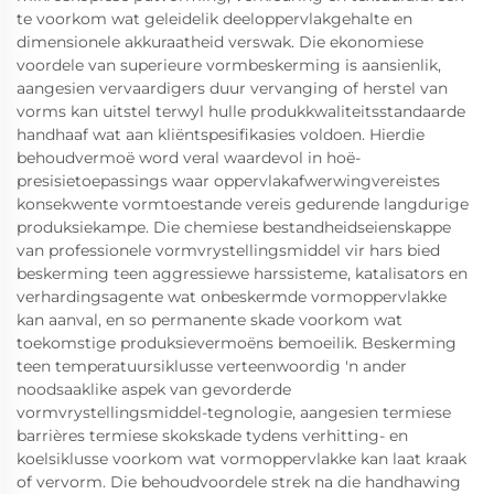
te voorkom wat geleidelik deeloppervlakgehalte en
dimensionele akkuraatheid verswak. Die ekonomiese
voordele van superieure vormbeskerming is aansienlik,
aangesien vervaardigers duur vervanging of herstel van
vorms kan uitstel terwyl hulle produkkwaliteitsstandaarde
handhaaf wat aan kliëntspesifikasies voldoen. Hierdie
behoudvermoë word veral waardevol in hoë-
presisietoepassings waar oppervlakafwerwingvereistes
konsekwente vormtoestande vereis gedurende langdurige
produksiekampe. Die chemiese bestandheidseienskappe
van professionele vormvrystellingsmiddel vir hars bied
beskerming teen aggressiewe harssisteme, katalisators en
verhardingsagente wat onbeskermde vormoppervlakke
kan aanval, en so permanente skade voorkom wat
toekomstige produksievermoëns bemoeilik. Beskerming
teen temperatuursiklusse verteenwoordig 'n ander
noodsaaklike aspek van gevorderde
vormvrystellingsmiddel-tegnologie, aangesien termiese
barrières termiese skokskade tydens verhitting- en
koelsiklusse voorkom wat vormoppervlakke kan laat kraak
of vervorm. Die behoudvoordele strek na die handhawing