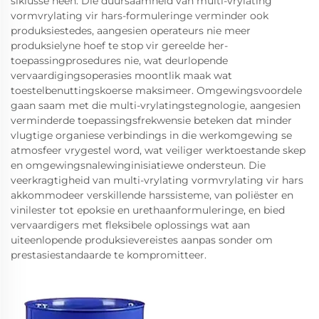
siklusse heen. Die duursaamheid van multi-vrylating
vormvrylating vir hars-formuleringe verminder ook
produksiestedes, aangesien operateurs nie meer
produksielyne hoef te stop vir gereelde her-
toepassingprosedures nie, wat deurlopende
vervaardigingsoperasies moontlik maak wat
toestelbenuttingskoerse maksimeer. Omgewingsvoordele
gaan saam met die multi-vrylatingstegnologie, aangesien
verminderde toepassingsfrekwensie beteken dat minder
vlugtige organiese verbindings in die werkomgewing se
atmosfeer vrygestel word, wat veiliger werktoestande skep
en omgewingsnalewinginisiatiewe ondersteun. Die
veerkragtigheid van multi-vrylating vormvrylating vir hars
akkommodeer verskillende harssisteme, van poliëster en
vinilester tot epoksie en urethaanformuleringe, en bied
vervaardigers met fleksibele oplossings wat aan
uiteenlopende produksievereistes aanpas sonder om
prestasiestandaarde te kompromitteer.