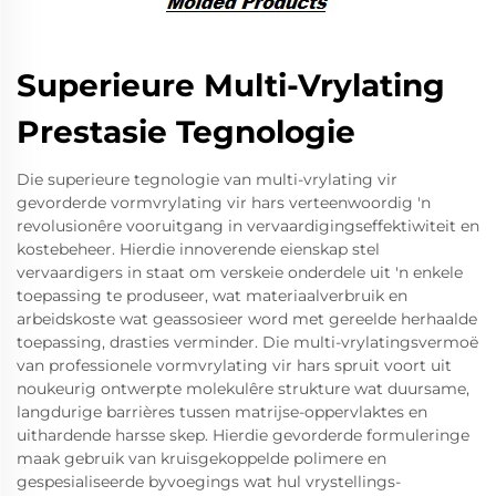
Superieure Multi-Vrylating
Prestasie Tegnologie
Die superieure tegnologie van multi-vrylating vir
gevorderde vormvrylating vir hars verteenwoordig 'n
revolusionêre vooruitgang in vervaardigingseffektiwiteit en
kostebeheer. Hierdie innoverende eienskap stel
vervaardigers in staat om verskeie onderdele uit 'n enkele
toepassing te produseer, wat materiaalverbruik en
arbeidskoste wat geassosieer word met gereelde herhaalde
toepassing, drasties verminder. Die multi-vrylatingsvermoë
van professionele vormvrylating vir hars spruit voort uit
noukeurig ontwerpte molekulêre strukture wat duursame,
langdurige barrières tussen matrijse-oppervlaktes en
uithardende harsse skep. Hierdie gevorderde formuleringe
maak gebruik van kruisgekoppelde polimere en
gespesialiseerde byvoegings wat hul vrystellings-