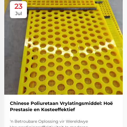
23
Jul
Chinese Poliuretaan Vrylatingsmiddel: Hoë
Prestasie en Kosteeffektief
'n Betroubare Oplossing vir Wereldwye