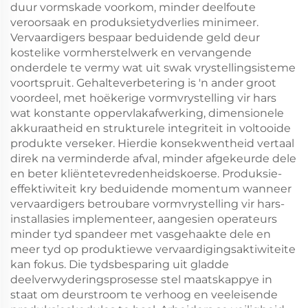
duur vormskade voorkom, minder deelfoute
veroorsaak en produksietydverlies minimeer.
Vervaardigers bespaar beduidende geld deur
kostelike vormherstelwerk en vervangende
onderdele te vermy wat uit swak vrystellingsisteme
voortspruit. Gehalteverbetering is 'n ander groot
voordeel, met hoëkerige vormvrystelling vir hars
wat konstante oppervlakafwerking, dimensionele
akkuraatheid en strukturele integriteit in voltooide
produkte verseker. Hierdie konsekwentheid vertaal
direk na verminderde afval, minder afgekeurde dele
en beter kliëntetevredenheidskoerse. Produksie-
effektiwiteit kry beduidende momentum wanneer
vervaardigers betroubare vormvrystelling vir hars-
installasies implementeer, aangesien operateurs
minder tyd spandeer met vasgehaakte dele en
meer tyd op produktiewe vervaardigingsaktiwiteite
kan fokus. Die tydsbesparing uit gladde
deelverwyderingsprosesse stel maatskappye in
staat om deurstroom te verhoog en veeleisende