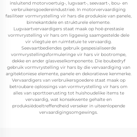
insluitend motorvoertuig-, lugvaart-, seevaart-, bou- en
verbruikersgoedereindustrieë. In motorvervaardiging
fasiliteer vormvrystelling vir hars die produksie van panele,
binnekantdele en strukturele elemente.
Lugvaartvervaardigers staat maak op hoë-prestasie
vormvrystelling vir hars om liggewig saamgestelde dele
vir vliegtuie en ruimtetuie te vervaardig.
Seevaartbediendes gebruik gespesialiseerde
vormvrystellingsformuleringe vir hars vir bootrompe,
dekke en ander glasveselkomponente. Die boubedryf
gebruik vormvrystelling vir hars by die vervaardiging van
argitektoniese elemente, panele en dekoratiewe kenmerke.
Vervaardigers van verbruikersgoedere staat maak op
betroubare oplossings van vormvrystelling vir hars om
alles van sporttoerusting tot huishoudelike items te
vervaardig, wat konsekwente gehalte en
produksiëdoeltreffendheid verseker in uiteenlopende
vervaardigingsomgewings.