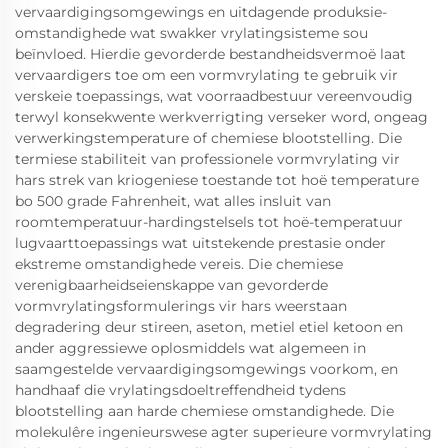
vervaardigingsomgewings en uitdagende produksie-
omstandighede wat swakker vrylatingsisteme sou
beïnvloed. Hierdie gevorderde bestandheidsvermoë laat
vervaardigers toe om een vormvrylating te gebruik vir
verskeie toepassings, wat voorraadbestuur vereenvoudig
terwyl konsekwente werkverrigting verseker word, ongeag
verwerkingstemperature of chemiese blootstelling. Die
termiese stabiliteit van professionele vormvrylating vir
hars strek van kriogeniese toestande tot hoë temperature
bo 500 grade Fahrenheit, wat alles insluit van
roomtemperatuur-hardingstelsels tot hoë-temperatuur
lugvaarttoepassings wat uitstekende prestasie onder
ekstreme omstandighede vereis. Die chemiese
verenigbaarheidseienskappe van gevorderde
vormvrylatingsformulerings vir hars weerstaan
degradering deur stireen, aseton, metiel etiel ketoon en
ander aggressiewe oplosmiddels wat algemeen in
saamgestelde vervaardigingsomgewings voorkom, en
handhaaf die vrylatingsdoeltreffendheid tydens
blootstelling aan harde chemiese omstandighede. Die
molekulêre ingenieurswese agter superieure vormvrylating