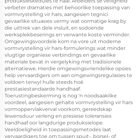
produksieskedules te haal. Arbeiders se veiligheid
verbeter dramaties met behoorlike toepassing van
vormvrystelling vir hars, aangesien tegnici
gevaarlike situasies vermy wat oormatige krag by
die uittrek van dele insluit, en sodoende
werksplekbeserings en verwante koste verminder.
Omgewingsvoordele kom na vore uit moderne
vormvrystelling vir hars-formulerings wat minder
vlugtige organiese verbindings en gevaarlike
materiale bevat in vergelyking met tradisionele
alternatiewe. Hierdie omgewingsvriendelike opsies
help vervaardigers om aan omgewingsregulasies te
voldoen terwyl hulle steeds hoë
prestasiestandaarde handhaaf.
Toerustingbeskerming is nog 'n noodsaaklike
voordeel, aangesien gehalte vormvrystelling vir hars
vormoppervlakverval voorkom, gereedskap
lewensduur verleng en presiese toleransies
handhaaf oor langdurige produksielope.
Veeldoeligheid in toepassingsmetodes laat
vervaardigers toe om tussen spuit-, borsel- of