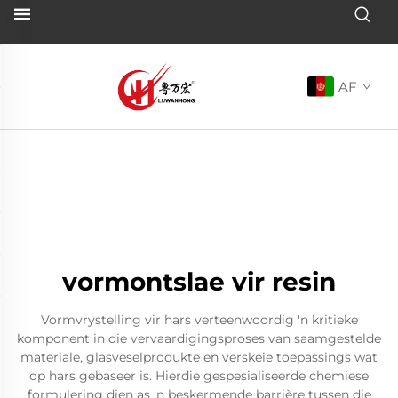
AF
vormontslae vir resin
Vormvrystelling vir hars verteenwoordig 'n kritieke
komponent in die vervaardigingsproses van saamgestelde
materiale, glasveselprodukte en verskeie toepassings wat
op hars gebaseer is. Hierdie gespesialiseerde chemiese
formulering dien as 'n beskermende barrière tussen die