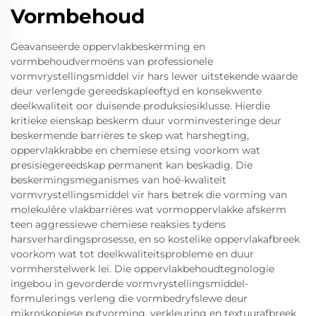
Vormbehoud
Geavanseerde oppervlakbeskerming en
vormbehoudvermoëns van professionele
vormvrystellingsmiddel vir hars lewer uitstekende waarde
deur verlengde gereedskapleeftyd en konsekwente
deelkwaliteit oor duisende produksiesiklusse. Hierdie
kritieke eienskap beskerm duur vorminvesteringe deur
beskermende barrières te skep wat harshegting,
oppervlakkrabbe en chemiese etsing voorkom wat
presisiegereedskap permanent kan beskadig. Die
beskermingsmeganismes van hoë-kwaliteit
vormvrystellingsmiddel vir hars betrek die vorming van
molekulêre vlakbarrières wat vormoppervlakke afskerm
teen aggressiewe chemiese reaksies tydens
harsverhardingsprosesse, en so kostelike oppervlakafbreek
voorkom wat tot deelkwaliteitsprobleme en duur
vormherstelwerk lei. Die oppervlakbehoudtegnologie
ingebou in gevorderde vormvrystellingsmiddel-
formulerings verleng die vormbedryfslewe deur
mikroskopiese putvorming, verkleuring en textuurafbreek