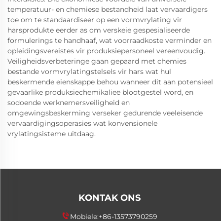
temperatuur- en chemiese bestandheid laat vervaardigers
toe om te standaardiseer op een vormvrylating vir
harsprodukte eerder as om verskeie gespesialiseerde
formulerings te handhaaf, wat voorraadkoste verminder en
opleidingsvereistes vir produksiepersoneel vereenvoudig.
Veiligheidsverbeteringe gaan gepaard met chemies
bestande vormvrylatingstelsels vir hars wat hul
beskermende eienskappe behou wanneer dit aan potensieel
gevaarlike produksiechemikalieë blootgestel word, en
sodoende werknemersveiligheid en
omgewingsbeskerming verseker gedurende veeleisende
vervaardigingsoperasies wat konvensionele
vrylatingsisteme uitdaag.
KONTAK ONS
Mobiele:
+86-13573790259