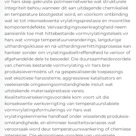
vir hars skep gekruiste polimeernetwerke wat strukturele
integriteit behou wanneer dit aan uitdagende chemikalieë
en temperature blootgestel word, en voorkom ontbinding
wat lei tot inkonsekwente vrylatingsprestasie en moontlike
komponentdefekte. Vervaardigingsveerkragtigheid neem
aansienlik toe met hittebestande vormvrylatingstelsels vir
hars wat vinnige temperatuurveranderings, langdurige
uithardingsiklusse en ná-uithardingverhittingsprosesse kan
hanteer sonder om vrylatingsdoeltreffendheid te verloor of
afgehandelde dele te besoedel. Die duursaamheidsvoordele
van chemies bestande vormvrylating vir hars brei
produksievermoëns uit na gespesialiseerde toepassings
wat eksotiese harssisteme, aggressiewe katalisators en
veeleisende omgewingsomstandighede insluit wat
uitstekende materiaalprestasie vereis.
Kwaliteitsversekeringsvoordele kom voort uit die
konsekwente werkverrigting van temperatuurstabiele
vormvrylatingsformulerings vir hars wat
vrylatingskenmerke handhaaf onder wisselende produksie-
omstandighede, en elimineer kwaliteitsvariasies wat
veroorsaak word deur temperatuurswankering of chemiese
interaksies. Die ekonomiese voordele van universele