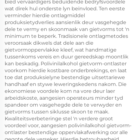
bied vervaardigers beduidende bedryfsvoordele
wat direk hul onderste lyn beïnvloed. Ten eerste
verminder hierdie ontlagmiddel
produksietydverlies aansienlik deur vasgehegde
dele te vermy en skoonmaak van gietvorms tot 'n
minimum te beperk. Tradisionele ontlagmetodes
veroorsaak dikwels dat dele aan die
gietvormoppervlakke kleef, wat handmatige
tussenkoms vereis en duur gereedskap moontlik
kan beskadig. Polivinilalkohol gietvorm-ontlaster
voorkom hierdie kostbare onderbrekings, en laat
toe dat produksielyne bestendige uitsettariewe
handhaaf en stywe leweringskedens nakom. Die
ekonomiese voordele kom na vore deur laer
arbeidskoste, aangesien operateurs minder tyd
spandeer om vasgehegde dele te verwyder en
gietvorms tussen siklusse skoon te maak.
Kwaliteitsverbeteringe stel 'n verdere groot
voordeel voor, aangesien polivinilalkohol gietvorm-
ontlaster bestendige oppervlakafwerking oor alle
gegote dele verseker. Hierdie betroubaarheid