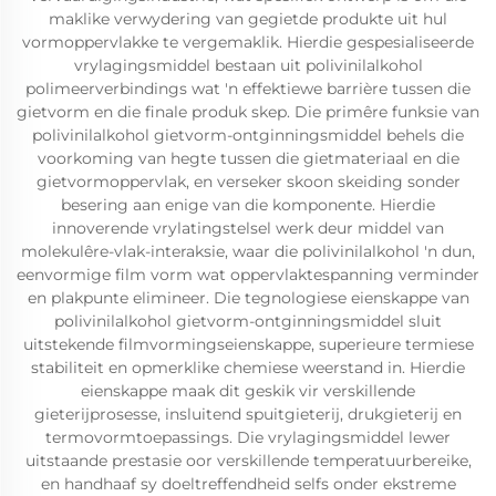
maklike verwydering van gegietde produkte uit hul
vormoppervlakke te vergemaklik. Hierdie gespesialiseerde
vrylagingsmiddel bestaan uit polivinilalkohol
polimeerverbindings wat 'n effektiewe barrière tussen die
gietvorm en die finale produk skep. Die primêre funksie van
polivinilalkohol gietvorm-ontginningsmiddel behels die
voorkoming van hegte tussen die gietmateriaal en die
gietvormoppervlak, en verseker skoon skeiding sonder
besering aan enige van die komponente. Hierdie
innoverende vrylatingstelsel werk deur middel van
molekulêre-vlak-interaksie, waar die polivinilalkohol 'n dun,
eenvormige film vorm wat oppervlaktespanning verminder
en plakpunte elimineer. Die tegnologiese eienskappe van
polivinilalkohol gietvorm-ontginningsmiddel sluit
uitstekende filmvormingseienskappe, superieure termiese
stabiliteit en opmerklike chemiese weerstand in. Hierdie
eienskappe maak dit geskik vir verskillende
gieterijprosesse, insluitend spuitgieterij, drukgieterij en
termovormtoepassings. Die vrylagingsmiddel lewer
uitstaande prestasie oor verskillende temperatuurbereike,
en handhaaf sy doeltreffendheid selfs onder ekstreme