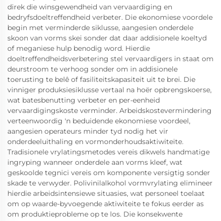
direk die winsgewendheid van vervaardiging en
bedryfsdoeltreffendheid verbeter. Die ekonomiese voordele
begin met verminderde siklusse, aangesien onderdele
skoon van vorms skei sonder dat daar addisionele koeltyd
of meganiese hulp benodig word. Hierdie
doeltreffendheidsverbetering stel vervaardigers in staat om
deurstroom te verhoog sonder om in addisionele
toerusting te belê of fasiliteitskapasiteit uit te brei. Die
vinniger produksiesiklusse vertaal na hoër opbrengskoerse,
wat batesbenutting verbeter en per-eenheid
vervaardigingskoste verminder. Arbeidskostevermindering
verteenwoordig 'n beduidende ekonomiese voordeel,
aangesien operateurs minder tyd nodig het vir
onderdeeluithaling en vormonderhoudsaktiwiteite.
Tradisionele vrylatingsmetodes vereis dikwels handmatige
ingryping wanneer onderdele aan vorms kleef, wat
geskoolde tegnici vereis om komponente versigtig sonder
skade te verwyder. Polivinilalkohol vormvrylating elimineer
hierdie arbeidsintensiewe situasies, wat personeel toelaat
om op waarde-byvoegende aktiwiteite te fokus eerder as
om produktieprobleme op te los. Die konsekwente