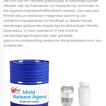
die film toe om verskeie gietsiklusse te weerstaan sonder
afbreek, wat die frekwensie van heraanbring verminder en
die algehele kostedoeltreffendheid verbeter. Die robuuste
filmstruktuur weerstaan meganiese spanning van
ontdemmingsoperasies en handhaaf sy beskermende
eienskappe gedurende langdurige produksielope. Hierdie
lewensduur is veral waardevol in hoë-volume
vervaardigingsomgewings waar gereelde
gietvormvoorbereiding andersins die produksiestroom sou
onderbreek.