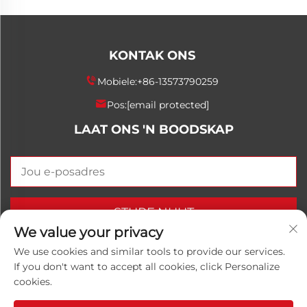
KONTAK ONS
Mobiele:
+86-13573790259
Pos:
[email protected]
LAAT ONS 'N BOODSKAP
STURF NUUT
We value your privacy
We use cookies and similar tools to provide our services.
If you don't want to accept all cookies, click Personalize
Kopiereg © 2025 China Shandong Luwanhong
cookies.
Chemical Co., Ltd. Alle regte voorbehou.
Privaatheidsbeleid