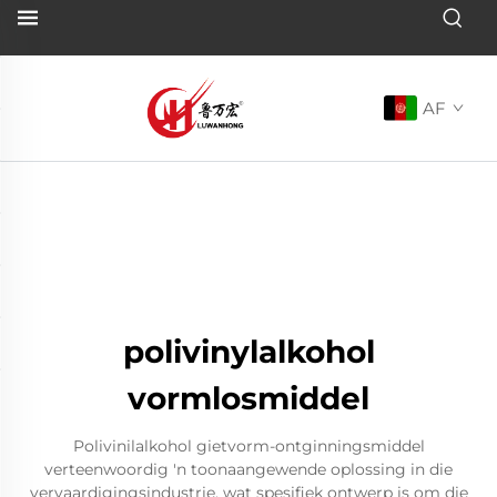
AF
polivinylalkohol
vormlosmiddel
Polivinilalkohol gietvorm-ontginningsmiddel
verteenwoordig 'n toonaangewende oplossing in die
vervaardigingsindustrie, wat spesifiek ontwerp is om die