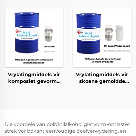
gevorme produkte
Skuim Geformeerde
Produkte
Vrylatingmiddels vir
Vrylatingmiddels vir
komposiet gevorme
skoene gemoldde
produkte
produkte
Die voordele van polivinilalkohol gietvorm-ontlaster
strek ver bokant eenvoudige deelverwydering, en