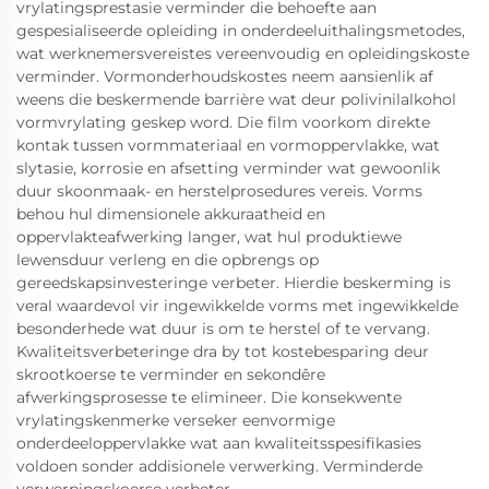
vrylatingsprestasie verminder die behoefte aan
gespesialiseerde opleiding in onderdeeluithalingsmetodes,
wat werknemersvereistes vereenvoudig en opleidingskoste
verminder. Vormonderhoudskostes neem aansienlik af
weens die beskermende barrière wat deur polivinilalkohol
vormvrylating geskep word. Die film voorkom direkte
kontak tussen vormmateriaal en vormoppervlakke, wat
slytasie, korrosie en afsetting verminder wat gewoonlik
duur skoonmaak- en herstelprosedures vereis. Vorms
behou hul dimensionele akkuraatheid en
oppervlakteafwerking langer, wat hul produktiewe
lewensduur verleng en die opbrengs op
gereedskapsinvesteringe verbeter. Hierdie beskerming is
veral waardevol vir ingewikkelde vorms met ingewikkelde
besonderhede wat duur is om te herstel of te vervang.
Kwaliteitsverbeteringe dra by tot kostebesparing deur
skrootkoerse te verminder en sekondêre
afwerkingsprosesse te elimineer. Die konsekwente
vrylatingskenmerke verseker eenvormige
onderdeeloppervlakke wat aan kwaliteitsspesifikasies
voldoen sonder addisionele verwerking. Verminderde