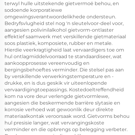
terwyl hulle uitstekende gietvermoë behou, en
sodoende korporatiewe
omgewingsverantwoordelikhede ondersteun.
Bedryfsvlugheid stel nog 'n sleutelvoor-deel voor,
aangesien polivinilalkohol gietvorm-ontlaster
effektief saamwerk met verskillende gietmateriaal
soos plastiek, komposiete, rubber en metale.
Hierdie veerkragtigheid laat vervaardigers toe om
hul ontlagmiddelvoorraad te standaardiseer, wat
aankoopprosesse vereenvoudig en
bergingsbehoeftes verminder. Die stelsel pas aan
by verskillende verwerkingstemperature en -
drukke, en is dus geskik vir uiteenlopende
vervaardigingtoepassings. Kostedoeltreffendheid
kom na vore deur verlengde gietvormlewe,
aangesien die beskermende barrière slytasie en
korrosie verhoed wat gewoonlik deur direkte
materiaalkontak veroorsaak word. Gietvorms behou
hul presisie langer, wat vervangingskoste
verminder en die opbrengs op belegging verbeter.