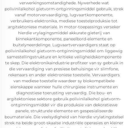
verwerkingsomstandighede. Nywerhede wat
polivinilalkohol gietvorm-ontginningsmiddel gebruik, strek
vanaf motorvervaardiging, lugvaartkomponente,
verbruikers-elektronika, mediese toestelproduksie tot
argitektoniese materiale. In motor-toepassings verseker
hierdie vrylagingsmiddel akkurate gieterij van
binnekantkomponente, paneelbord-elemente en
buitelyneerdelinge. Lugvaartvervaardigers staat op
polivinilalkohol gietvorm-ontginningsmiddel om liggewig
samestellingstrukture en kritieke veiligheidskomponente
te skep. Die elektronikaindustrie profiteer van sy gebruik in
die vervaardiging van presiese behuisinge vir slimfone,
rekenaars en ander elektroniese toestelle. Vervaardigers
van mediese toestelle waardeer sy biokompatibele
eienskappe wanneer hulle chirurgiese instrumente en
diagnostiese toerusting vervaardig. Die bou- en
argitektoniese sektore gebruik polivinilalkohol gietvorm-
ontginningsmiddel vir die produksie van dekoratiewe
panele, strukturele elemente en gespesialiseerde
boumateriale. Die veelsydigheid van hierdie vrylatingstelsel
strek na beide groot-skaalse industriële operasies en kleiner