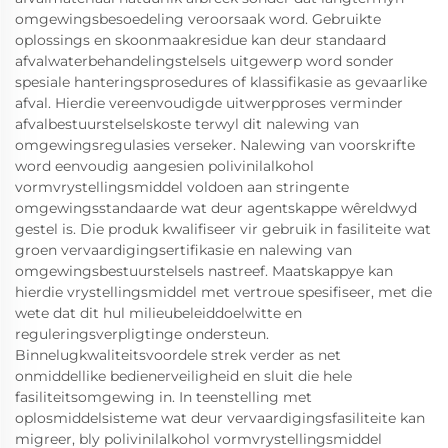
omgewingsbesoedeling veroorsaak word. Gebruikte
oplossings en skoonmaakresidue kan deur standaard
afvalwaterbehandelingstelsels uitgewerp word sonder
spesiale hanteringsprosedures of klassifikasie as gevaarlike
afval. Hierdie vereenvoudigde uitwerpproses verminder
afvalbestuurstelselskoste terwyl dit nalewing van
omgewingsregulasies verseker. Nalewing van voorskrifte
word eenvoudig aangesien polivinilalkohol
vormvrystellingsmiddel voldoen aan stringente
omgewingsstandaarde wat deur agentskappe wêreldwyd
gestel is. Die produk kwalifiseer vir gebruik in fasiliteite wat
groen vervaardigingsertifikasie en nalewing van
omgewingsbestuurstelsels nastreef. Maatskappye kan
hierdie vrystellingsmiddel met vertroue spesifiseer, met die
wete dat dit hul milieubeleiddoelwitte en
reguleringsverpligtinge ondersteun.
Binnelugkwaliteitsvoordele strek verder as net
onmiddellike bedienerveiligheid en sluit die hele
fasiliteitsomgewing in. In teenstelling met
oplosmiddelsisteme wat deur vervaardigingsfasiliteite kan
migreer, bly polivinilalkohol vormvrystellingsmiddel