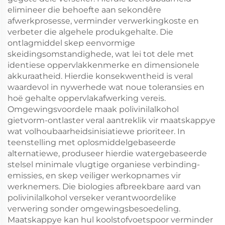
elimineer die behoefte aan sekondêre
afwerkprosesse, verminder verwerkingkoste en
verbeter die algehele produkgehalte. Die
ontlagmiddel skep eenvormige
skeidingsomstandighede, wat lei tot dele met
identiese oppervlakkenmerke en dimensionele
akkuraatheid. Hierdie konsekwentheid is veral
waardevol in nywerhede wat noue toleransies en
hoë gehalte oppervlakafwerking vereis.
Omgewingsvoordele maak polivinilalkohol
gietvorm-ontlaster veral aantreklik vir maatskappye
wat volhoubaarheidsinisiatiewe prioriteer. In
teenstelling met oplosmiddelgebaseerde
alternatiewe, produseer hierdie watergebaseerde
stelsel minimale vlugtige organiese verbinding-
emissies, en skep veiliger werkopnames vir
werknemers. Die biologies afbreekbare aard van
polivinilalkohol verseker verantwoordelike
verwering sonder omgewingsbesoedeling.
Maatskappye kan hul koolstofvoetspoor verminder