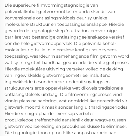
Die superieure filmvormingstegnologie van
polivinilalkohol-gietvormontlaster onderskei dit van
konvensionele ontlasingsmiddels deur sy unieke
molekulêre struktuur en toepassingseienskappe. Hierdie
gevorderde tegnologie skep 'n ultradun, eenvormige
barrière wat bestendige ontlasingsgeeienskappe verskaf
oor die hele gietvormoppervlak. Die polivinilalkohol-
molekules rig hulle in 'n presiese konfigurasie tydens
toepassing, waardeur 'n samehangende film gevorm word
wat sy integriteit handhaaf gedurende die volle gietproses.
Hierdie molekulêre uitlyning verseker volledige dekking
van ingewikkelde gietvormgeometrieë, insluitend
ingewikkelde besonderhede, onderuitsnydings en
struktuurversierde oppervlakke wat dikwels tradisionele
ontlasingstelsels uitdaag. Die filmvormingsproses vind
vinnig plaas na aanbring, wat onmiddellike gereedheid vir
gietwerk moontlik maak sonder lang uithardingsperiodes.
Hierdie vinnig-opharder eienskap verbeter
produksiedoeltreffendheid aansienlik deur wagtye tussen
gietvormvoorbereiding en produksiesiklusse te elimineer.
Die tegnologie toon opmerklike aanpasbaarheid aan