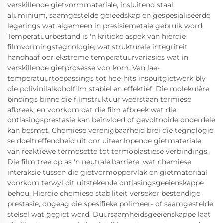
verskillende gietvormmateriale, insluitend staal,
aluminium, saamgestelde gereedskap en gespesialiseerde
legerings wat algemeen in presisiemetale gebruik word.
Temperatuurbestand is 'n kritieke aspek van hierdie
filmvormingstegnologie, wat strukturele integriteit
handhaaf oor ekstreme temperatuurvariasies wat in
verskillende gietprosesse voorkom. Van lae-
temperatuurtoepassings tot hoë-hits inspuitgietwerk bly
die polivinilalkoholfilm stabiel en effektief. Die molekulêre
bindings binne die filmstruktuur weerstaan termiese
afbreek, en voorkom dat die film afbreek wat die
ontlasingsprestasie kan beïnvloed of gevoltooide onderdele
kan besmet. Chemiese verenigbaarheid brei die tegnologie
se doeltreffendheid uit oor uiteenlopende gietmateriale,
van reaktiewe termosette tot termoplastiese verbindings.
Die film tree op as 'n neutrale barrière, wat chemiese
interaksie tussen die gietvormoppervlak en gietmateriaal
voorkom terwyl dit uitstekende ontlasingsgeeienskappe
behou. Hierdie chemiese stabiliteit verseker bestendige
prestasie, ongeag die spesifieke polimeer- of saamgestelde
stelsel wat gegiet word. Duursaamheidsgeeienskappe laat