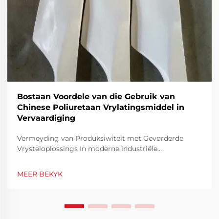
Bostaan Voordele van die Gebruik van
Chinese Poliuretaan Vrylatingsmiddel in
Vervaardiging
Vermeyding van Produksiwiteit met Gevorderde
Vrysteloplossings In moderne industriële
vervaardiging is effektiwiteit en materiaalprestasie
fundamenteel om mededingend te bly. Een van die
MEER BEKYK
essensiële gereedskap wat bydra tot produksie-
effektiwiteit, is die gebruik van vrystel...