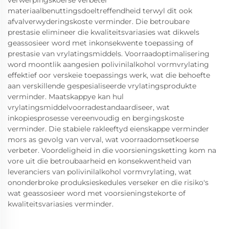
verwerpingskoerse verbeter
materiaalbenuttingsdoeltreffendheid terwyl dit ook
afvalverwyderingskoste verminder. Die betroubare
prestasie elimineer die kwaliteitsvariasies wat dikwels
geassosieer word met inkonsekwente toepassing of
prestasie van vrylatingsmiddels. Voorraadoptimalisering
word moontlik aangesien polivinilalkohol vormvrylating
effektief oor verskeie toepassings werk, wat die behoefte
aan verskillende gespesialiseerde vrylatingsprodukte
verminder. Maatskappye kan hul
vrylatingsmiddelvoorradestandaardiseer, wat
inkopiesprosesse vereenvoudig en bergingskoste
verminder. Die stabiele rakleeftyd eienskappe verminder
mors as gevolg van verval, wat voorraadomsetkoerse
verbeter. Voordeligheid in die voorsieningsketting kom na
vore uit die betroubaarheid en konsekwentheid van
leveranciers van polivinilalkohol vormvrylating, wat
ononderbroke produksieskedules verseker en die risiko's
wat geassosieer word met voorsieningstekorte of
kwaliteitsvariasies verminder.