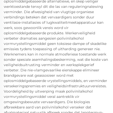
oplosmiddelgebaseerde alternatiewe, en skep veiliger
werktoestande terwyl dit die las van reguleringnalewing
verminder. Die afwesigheid van vlugtige organiese
verbindings beteken dat vervaardigers sonder duur
ventilasie-installasies of lugkwaliteitmeetapparatuur kan
werk, soos gewoonlik vereis word vir
oplosmiddelgebaseerde produkte. Werkerveiligheid
verbeter dramaties aangesien polivinilalkohol
vormvrystellingsmiddel geen toksiese dampe of skadelike
emissies tydens toepassing of uitharding genereer nie.
Werknemers kan in normale atmosferiese toestande werk
sonder spesiale asemhalingsbeskerming, wat die koste van
veiligheidsuitrusting verminder en werksplekgerief
verbeter. Die nie-vlamgevaarlike eienskappe elimineer
brandgevare wat geassosieer word met
oplosmiddelgebaseerde vrystellingsmiddels, en verminder
versekeringspremies en veiligheidsinfrastruktuurvereistes.
Voordeligheid by uitwerping maak polivinilalkohol
vormvrystellingsmiddel veral aantreklik vir
omgewingsbewuste vervaardigers. Die biologies
afbreekbare aard van polivinilalkohol verseker dat
afvalmateriaal natuurlik afbreek sonder dat langtermyn-