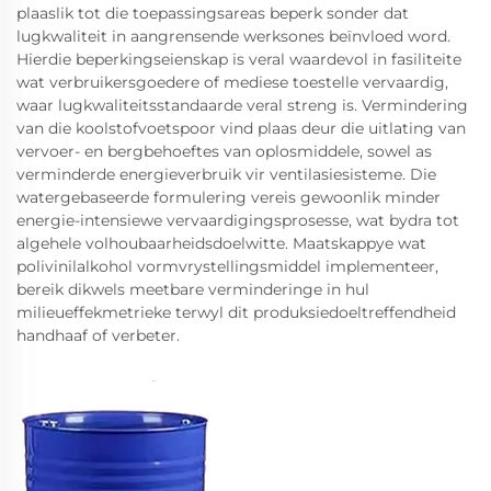
plaaslik tot die toepassingsareas beperk sonder dat
lugkwaliteit in aangrensende werksones beïnvloed word.
Hierdie beperkingseienskap is veral waardevol in fasiliteite
wat verbruikersgoedere of mediese toestelle vervaardig,
waar lugkwaliteitsstandaarde veral streng is. Vermindering
van die koolstofvoetspoor vind plaas deur die uitlating van
vervoer- en bergbehoeftes van oplosmiddele, sowel as
verminderde energieverbruik vir ventilasiesisteme. Die
watergebaseerde formulering vereis gewoonlik minder
energie-intensiewe vervaardigingsprosesse, wat bydra tot
algehele volhoubaarheidsdoelwitte. Maatskappye wat
polivinilalkohol vormvrystellingsmiddel implementeer,
bereik dikwels meetbare verminderinge in hul
milieueffekmetrieke terwyl dit produksiedoeltreffendheid
handhaaf of verbeter.