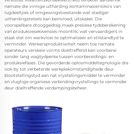
vereistes. Kwaliteitskonsekwentheid verbeter aansienlik
namate die vinnige uitharding kontaminasierisiko's van
lugdeeltjies of omgewingstoestande wat stadiger
uithardingstelsels kan beïnvloed, uitskakel. Die
voorspelbare drooggedrag maak presiese tydsberekening
van produksiesekwensies moontlik, wat vervaardigers in
staat stel om werkvloei te optimaliseer en stilstandtyd te
verminder. Werkersproduktiwiteit neem toe namate
operateurs verskeie vorms doeltreffend kan voorberei
sonder lang wagtydperke tussen voorbereidings- en
produksiefases. Die gevorderde oplosmiddeltegnologie dra
ook by tot verbeterde werkplekomstandighede deur
blootstellingstyd aan nat vrystellingsmiddel te verminder
en vlugtige organiese verbindingvrystellings te verminder
deur doeltreffende verdampingsbeheer.