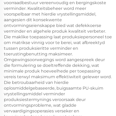
voorraadbestuur vereenvoudig en bergingskoste
verminder. Kwaliteitsbeheer word meer
voorspelbaar met hierdie vrystellingsmiddel,
aangesien dit konsekwente
ontvormingseienskappe bied wat defekkoerse
verminder en algehele produk kwaliteit verbeter.
Die maklike toepassing laat produksiepersoneel toe
om matrikse vinnig voor te berei, wat afbreektyd
tussen produksieritte verminder en
toerustingbenutting maksimeer.
Omgewingsoorwegings word aangespreek deur
die formulering se doeltreffende dekking, wat
minimale produk hoeveelhede per toepassing
vereis terwyl maksimum effektiwiteit gelewer word.
Die betroubaarheid van hierdie
oplosmiddelgebaseerde, buigsaamte PU-skuim
vrystellingsmiddel verminder
produksiestermynings veroorsaak deur
ontvormingsprobleme, wat gladde
vervaardigingsoperasies verseker en