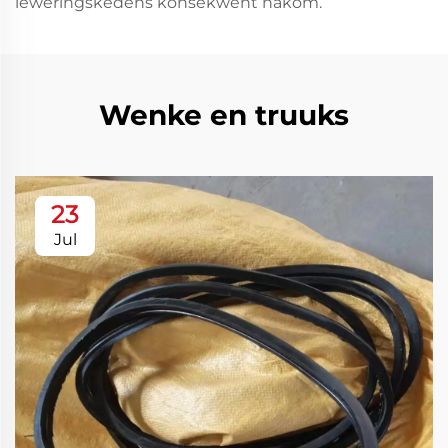
leweringskedens konsekwent nakom.
Wenke en truuks
23
Jul