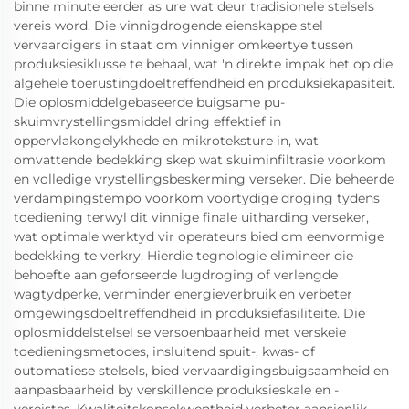
binne minute eerder as ure wat deur tradisionele stelsels
vereis word. Die vinnigdrogende eienskappe stel
vervaardigers in staat om vinniger omkeertye tussen
produksiesiklusse te behaal, wat 'n direkte impak het op die
algehele toerustingdoeltreffendheid en produksiekapasiteit.
Die oplosmiddelgebaseerde buigsame pu-
skuimvrystellingsmiddel dring effektief in
oppervlakongelykhede en mikroteksture in, wat
omvattende bedekking skep wat skuiminfiltrasie voorkom
en volledige vrystellingsbeskerming verseker. Die beheerde
verdampingstempo voorkom voortydige droging tydens
toediening terwyl dit vinnige finale uitharding verseker,
wat optimale werktyd vir operateurs bied om eenvormige
bedekking te verkry. Hierdie tegnologie elimineer die
behoefte aan geforseerde lugdroging of verlengde
wagtydperke, verminder energieverbruik en verbeter
omgewingsdoeltreffendheid in produksiefasiliteite. Die
oplosmiddelstelsel se versoenbaarheid met verskeie
toedieningsmetodes, insluitend spuit-, kwas- of
outomatiese stelsels, bied vervaardigingsbuigsaamheid en
aanpasbaarheid by verskillende produksieskale en -