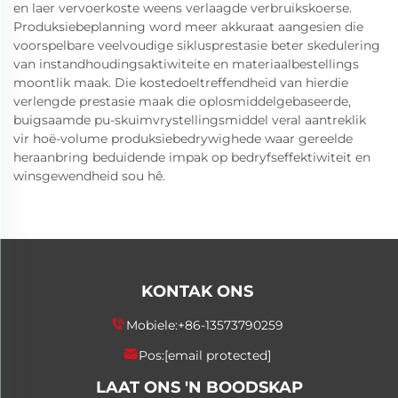
en laer vervoerkoste weens verlaagde verbruikskoerse.
Produksiebeplanning word meer akkuraat aangesien die
voorspelbare veelvoudige siklusprestasie beter skedulering
van instandhoudingsaktiwiteite en materiaalbestellings
moontlik maak. Die kostedoeltreffendheid van hierdie
verlengde prestasie maak die oplosmiddelgebaseerde,
buigsaamde pu-skuimvrystellingsmiddel veral aantreklik
vir hoë-volume produksiebedrywighede waar gereelde
heraanbring beduidende impak op bedryfseffektiwiteit en
winsgewendheid sou hê.
KONTAK ONS
Mobiele:
+86-13573790259
Pos:
[email protected]
LAAT ONS 'N BOODSKAP