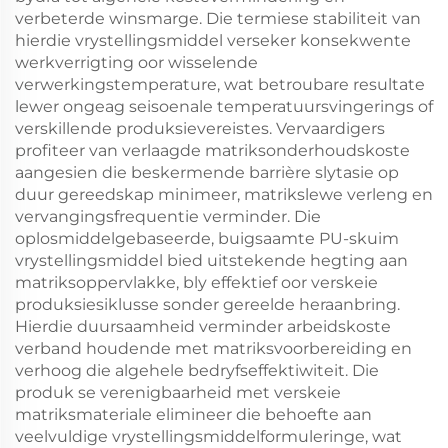
verbeterde winsmarge. Die termiese stabiliteit van
hierdie vrystellingsmiddel verseker konsekwente
werkverrigting oor wisselende
verwerkingstemperature, wat betroubare resultate
lewer ongeag seisoenale temperatuursvingerings of
verskillende produksievereistes. Vervaardigers
profiteer van verlaagde matriksonderhoudskoste
aangesien die beskermende barrière slytasie op
duur gereedskap minimeer, matrikslewe verleng en
vervangingsfrequentie verminder. Die
oplosmiddelgebaseerde, buigsaamte PU-skuim
vrystellingsmiddel bied uitstekende hegting aan
matriksoppervlakke, bly effektief oor verskeie
produksiesiklusse sonder gereelde heraanbring.
Hierdie duursaamheid verminder arbeidskoste
verband houdende met matriksvoorbereiding en
verhoog die algehele bedryfseffektiwiteit. Die
produk se verenigbaarheid met verskeie
matriksmateriale elimineer die behoefte aan
veelvuldige vrystellingsmiddelformuleringe, wat