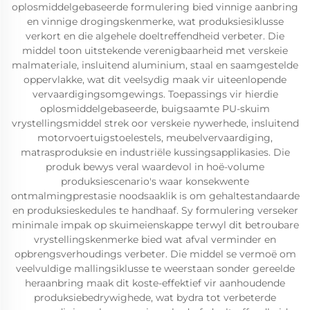
oplosmiddelgebaseerde formulering bied vinnige aanbring
en vinnige drogingskenmerke, wat produksiesiklusse
verkort en die algehele doeltreffendheid verbeter. Die
middel toon uitstekende verenigbaarheid met verskeie
malmateriale, insluitend aluminium, staal en saamgestelde
oppervlakke, wat dit veelsydig maak vir uiteenlopende
vervaardigingsomgewings. Toepassings vir hierdie
oplosmiddelgebaseerde, buigsaamte PU-skuim
vrystellingsmiddel strek oor verskeie nywerhede, insluitend
motorvoertuigstoelestels, meubelvervaardiging,
matrasproduksie en industriële kussingsapplikasies. Die
produk bewys veral waardevol in hoë-volume
produksiescenario's waar konsekwente
ontmalmingprestasie noodsaaklik is om gehaltestandaarde
en produksieskedules te handhaaf. Sy formulering verseker
minimale impak op skuimeienskappe terwyl dit betroubare
vrystellingskenmerke bied wat afval verminder en
opbrengsverhoudings verbeter. Die middel se vermoë om
veelvuldige mallingsiklusse te weerstaan sonder gereelde
heraanbring maak dit koste-effektief vir aanhoudende
produksiebedrywighede, wat bydra tot verbeterde