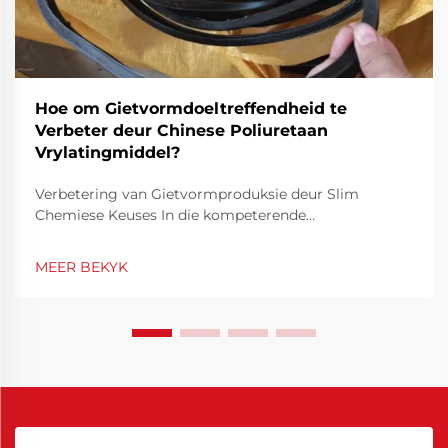
Hoe om Gietvormdoeltreffendheid te
Verbeter deur Chinese Poliuretaan
Vrylatingmiddel?
Verbetering van Gietvormproduksie deur Slim
Chemiese Keuses In die kompeterende
vervaardigingsomgewing is
gietvormdoeltreffendheid nie net 'n tegniese
MEER BEKYK
prioriteit nie, maar ook 'n finansiële noodsaaklikheid.
Deur gietvorme se werkverrigting te optimeer, kan
siklusse aansienlik verkort word, min...