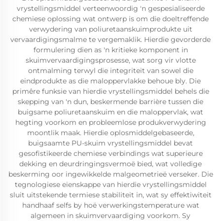
vrystellingsmiddel verteenwoordig 'n gespesialiseerde
chemiese oplossing wat ontwerp is om die doeltreffende
verwydering van poliuretaanskuimprodukte uit
vervaardigingsmalme te vergemaklik. Hierdie gevorderde
formulering dien as 'n kritieke komponent in
skuimvervaardigingsprosesse, wat sorg vir vlotte
ontmalming terwyl die integriteit van sowel die
eindprodukte as die maloppervlakke behoue bly. Die
primêre funksie van hierdie vrystellingsmiddel behels die
skepping van 'n dun, beskermende barrière tussen die
buigsame poliuretaanskuim en die maloppervlak, wat
hegting voorkom en probleemlose produkverwydering
moontlik maak. Hierdie oplosmiddelgebaseerde,
buigsaamte PU-skuim vrystellingsmiddel bevat
gesofistikeerde chemiese verbindings wat superieure
dekking en deurdringingsvermoë bied, wat volledige
beskerming oor ingewikkelde malgeometrieë verseker. Die
tegnologiese eienskappe van hierdie vrystellingsmiddel
sluit uitstekende termiese stabiliteit in, wat sy effektiwiteit
handhaaf selfs by hoë verwerkingstemperature wat
algemeen in skuimvervaardiging voorkom. Sy