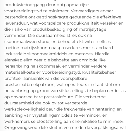
produksiedoorgang deur ontpopmatrijse
voorbereidingstyd te minimeer. Vervaardigers ervaar
bestendige ontkragtingskragte gedurende die effektiewe
lewensduur, wat voorspelbare produkkwaliteit verseker en
die risiko van produkbeskadiging of matrijslytage
verminder. Die duursaamheid strek ook na
skoonmaakweerstand, en behou effektiwiteit selfs na
roetine-matrijsskoonmaakprosedures met standaard
industriële skoonmaakmiddels en metodes. Hierdie
eienskap elimineer die behoefte aan onmiddellike
heraanbring na skoonmaak, en verminder verdere
materiaalkoste en voorbereidingstyd. Kwaliteitsbeheer
profiteer aansienlik van die voorspelbare
prestasieafbreekpatroon, wat operateurs in staat stel om
heraanbring op grond van siklustellings te beplan eerder as
op onvoorspelbare prestasiefoute. Die verbeterde
duursaamheid dra ook by tot verbeterde
werksplekveiligheid deur die frekwensie van hantering en
aanbring van vrystellingsmiddels te verminder, en
werknemers se blootstelling aan chemikalieë te minimeer.
Omgewingsvoordele sluit in verminderde verpakkingsafval