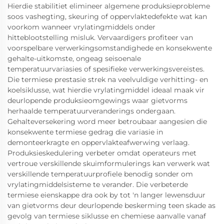
Hierdie stabilitiet elimineer algemene produksieprobleme
soos vashegting, skeuring of oppervlaktedefekte wat kan
voorkom wanneer vrylatingmiddels onder
hitteblootstelling misluk. Vervaardigers profiteer van
voorspelbare verwerkingsomstandighede en konsekwente
gehalte-uitkomste, ongeag seisoenale
temperatuurvariasies of spesifieke verwerkingsvereistes.
Die termiese prestasie strek na veelvuldige verhitting- en
koelsiklusse, wat hierdie vrylatingmiddel ideaal maak vir
deurlopende produksieomgewings waar gietvorms
herhaalde temperatuurveranderings ondergaan.
Gehalteversekering word meer betroubaar aangesien die
konsekwente termiese gedrag die variasie in
demonteerkragte en oppervlakteafwerwing verlaag.
Produksieskedulering verbeter omdat operateurs met
vertroue verskillende skuimformulerings kan verwerk wat
verskillende temperatuurprofiele benodig sonder om
vrylatingmiddelsisteme te verander. Die verbeterde
termiese eienskappe dra ook by tot 'n langer lewensduur
van gietvorms deur deurlopende beskerming teen skade as
gevolg van termiese siklusse en chemiese aanvalle vanaf