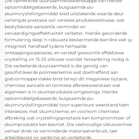
Die opmerklike duursaamheidseienskappe van hierdie
oplosmiddelgebaseerde, buigsaamde pu-
skuimvrystellingsmiddel bied uitstekende waarde deur
verlengde prestasie oor verskeie produksiesiklusse, wat
bedryfskoste aansienlik verminder en
vervaardigingseffektiwiteit verbeter. Hierdie gevorderde
formulering skep 'n robuuste beskermende barrière wat sy
integriteit handhaaf tydens herhaalde
ontkappingsoperasies, en verskaf gewoonlik effektiewe
vrystelling vir 15-25 siklusse voordat heraanbring nodig is.
Die verbeterde duursaamheid is die gevolg van
gesofistikeerde polimeerkemie wat doeltreffend aan
gietvormoppervlakke bind terwyl dit meganiese slytasie,
chemiese aanvalle en termiese afbreekweerstaan wat
algemeen is in skuimproduksie-omgewings. Hierdie
oplosmiddelgebaseerde, buigsaamde pu-
skuimvrystellingsmiddel toon superieure weerstand teen
interaksies met skuimchemie, en voorkom chemiese
afbreking wat vrystellingsprestasie kan kompromitteer of
skuimprodukte kan besmet. Die veelvoudige siklusvermoë
vertaal direk na verminderde materiaalverbruik, laer
arbeidskoste vir aanbring en verbeterde