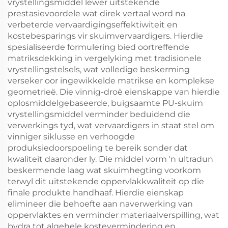
vrystellingsmiddel lewer uitstekende
prestasievoordele wat direk vertaal word na
verbeterde vervaardigingseffektiwiteit en
kostebesparings vir skuimvervaardigers. Hierdie
spesialiseerde formulering bied oortreffende
matriksdekking in vergelyking met tradisionele
vrystellingstelsels, wat volledige beskerming
verseker oor ingewikkelde matrikse en komplekse
geometrieë. Die vinnig-droë eienskappe van hierdie
oplosmiddelgebaseerde, buigsaamte PU-skuim
vrystellingsmiddel verminder beduidend die
verwerkings tyd, wat vervaardigers in staat stel om
vinniger siklusse en verhoogde
produksiedoorspoeling te bereik sonder dat
kwaliteit daaronder ly. Die middel vorm 'n ultradun
beskermende laag wat skuimhegting voorkom
terwyl dit uitstekende oppervlakkwaliteit op die
finale produkte handhaaf. Hierdie eienskap
elimineer die behoefte aan naverwerking van
oppervlaktes en verminder materiaalverspilling, wat
bydra tot algehele kostevermindering en