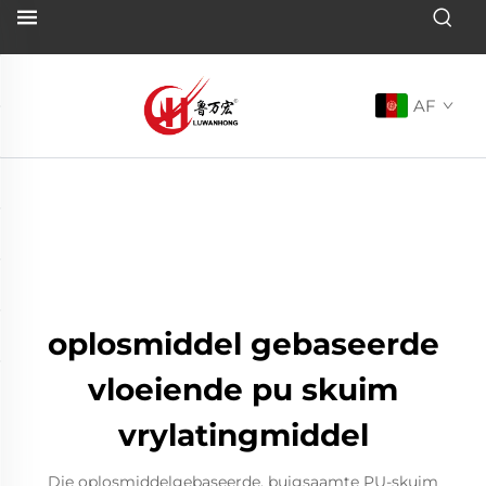
AF
oplosmiddel gebaseerde
vloeiende pu skuim
vrylatingmiddel
Die oplosmiddelgebaseerde, buigsaamte PU-skuim