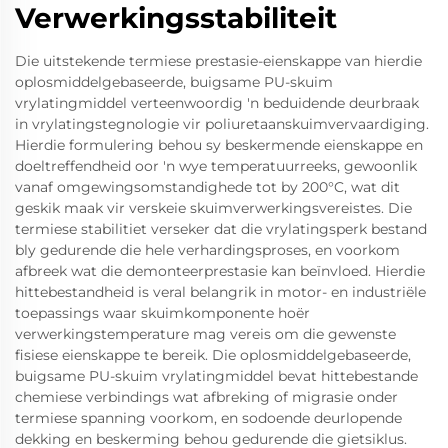
Verwerkingsstabiliteit
Die uitstekende termiese prestasie-eienskappe van hierdie
oplosmiddelgebaseerde, buigsame PU-skuim
vrylatingmiddel verteenwoordig 'n beduidende deurbraak
in vrylatingstegnologie vir poliuretaanskuimvervaardiging.
Hierdie formulering behou sy beskermende eienskappe en
doeltreffendheid oor 'n wye temperatuurreeks, gewoonlik
vanaf omgewingsomstandighede tot by 200°C, wat dit
geskik maak vir verskeie skuimverwerkingsvereistes. Die
termiese stabilitiet verseker dat die vrylatingsperk bestand
bly gedurende die hele verhardingsproses, en voorkom
afbreek wat die demonteerprestasie kan beïnvloed. Hierdie
hittebestandheid is veral belangrik in motor- en industriële
toepassings waar skuimkomponente hoër
verwerkingstemperature mag vereis om die gewenste
fisiese eienskappe te bereik. Die oplosmiddelgebaseerde,
buigsame PU-skuim vrylatingmiddel bevat hittebestande
chemiese verbindings wat afbreking of migrasie onder
termiese spanning voorkom, en sodoende deurlopende
dekking en beskerming behou gedurende die gietsiklus.