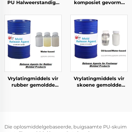
PU Halweerstandige
komposiet gevorme
Skuim Geformeerde
produkte
Produkte
Vrylatingmiddels vir
Vrylatingmiddels vir
rubber gemoldde
skoene gemoldde
produkte
produkte
Die oplosmiddelgebaseerde, buigsaamte PU-skuim