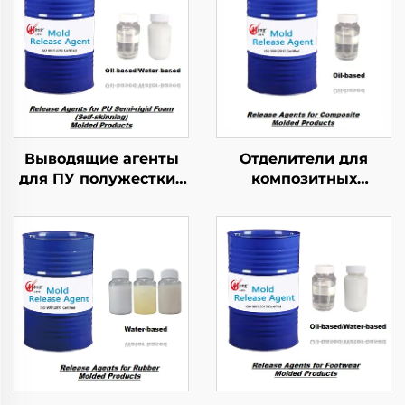
Выводящие агенты
Отделители для
для ПУ полужестких
композитных
пеномолочных
литьевых изделий
изделий